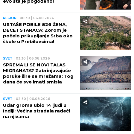
evo šta je pogođeno!
REGION
08:30
06.08.2026
USTAŠE POBILE 826 ŽENA,
DECE I STARACA: Zorom je
počelo prikupljanje Srba oko
škole u Prebilovcima!
SVET
03:30
06.08.2026
SPREMA LI SE NOVI TALAS
MIGRANATA? Zabrinjavajuće
poruke šire se mrežama: Tog
dana će sve imati smisla
SVET
02:30
06.08.2026
Udar groma ubio 14 ljudi u
Indiji: Većina stradala radeći
na njivama