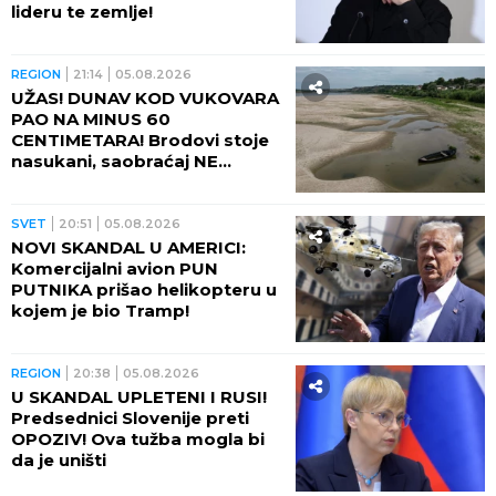
lideru te zemlje!
REGION
21:14
05.08.2026
UŽAS! DUNAV KOD VUKOVARA
PAO NA MINUS 60
CENTIMETARA! Brodovi stoje
nasukani, saobraćaj NE
POSTOJI
SVET
20:51
05.08.2026
NOVI SKANDAL U AMERICI:
Komercijalni avion PUN
PUTNIKA prišao helikopteru u
kojem je bio Tramp!
REGION
20:38
05.08.2026
U SKANDAL UPLETENI I RUSI!
Predsednici Slovenije preti
OPOZIV! Ova tužba mogla bi
da je uništi