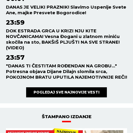
DANAS JE VELIKI PRAZNIK! Slavimo Uspenije Svete
Ane, majke Presvete Bogorodice!
23:59
DOK ESTRADA GRCA U KRIZI NJU KITE
NOVČANICAMA! Vesna Đogani u zlatnom miniću
skočila na sto, BAKŠIŠ PLJUŠTI NA SVE STRANE!
(VIDEO)
23:57
"DANAS TI ČESTITAM ROĐENDAN NA GROBU..."
Potresna objava Dijane Dilajn slomila srca,
POKOJNOM BRATU UPUTILA NAJEMOTIVNIJE REČI!
POGLEDAJ SVE NAJNOVIJE VESTI
ŠTAMPANO IZDANJE