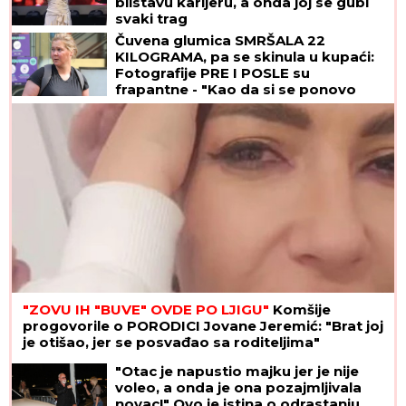
blistavu karijeru, a onda joj se gubi
svaki trag
Čuvena glumica SMRŠALA 22
KILOGRAMA, pa se skinula u kupaći:
Fotografije PRE I POSLE su
frapantne - "Kao da si se ponovo
rodila"
"ZOVU IH "BUVE" OVDE PO LJIGU"
Komšije
progovorile o PORODICI Jovane Jeremić: "Brat joj
je otišao, jer se posvađao sa roditeljima"
"Otac je napustio majku jer je nije
voleo, a onda je ona pozajmljivala
novac!" Ovo je istina o odrastanju