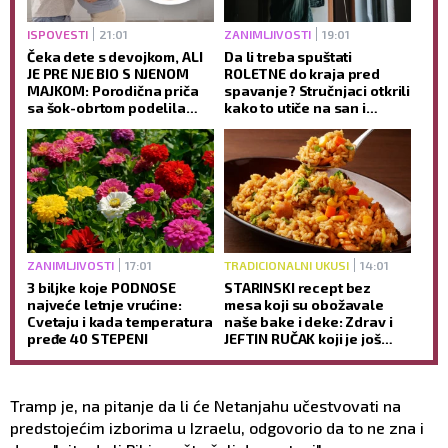
ISPOVESTI
21:01
ZANIMLJIVOSTI
19:01
Čeka dete s devojkom, ALI
Da li treba spuštati
JE PRE NJE BIO S NJENOM
ROLETNE do kraja pred
MAJKOM: Porodična priča
spavanje? Stručnjaci otkrili
sa šok-obrtom podelila
kako to utiče na san i
javnost
jutarnje buđenje
ZANIMLJIVOSTI
17:01
TRADICIONALNI UKUSI
14:01
3 biljke koje PODNOSE
STARINSKI recept bez
najveće letnje vrućine:
mesa koji su obožavale
Cvetaju i kada temperatura
naše bake i deke: Zdrav i
pređe 40 STEPENI
JEFTIN RUČAK koji je još
ukusniji sutradan
Tramp je, na pitanje da li će Netanjahu učestvovati na
predstojećim izborima u Izraelu, odgovorio da to ne zna i