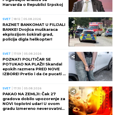
Harvarda o Republici Srpskoj
SVET
18:12
05.08.2026
RAZNET BANKOMAT U FILIJALI
BANKE! Dvojica muškaraca
ekplozijom šokirali grad,
policija digla helikopter!
SVET
17:59
05.08.2026
POZNATI POLITIČAR SE
POTUKAO NA PLAŽI! Skandal
epskih razmera PRED NOVE
IZBORE! Pretio i da će pucati u
suprugu drugog muškarca
(VIDEO)
SVET
17:30
05.08.2026
PAKAO NA ZEMLJI: Čak 27
gradova dobilo upozorenje za
NOVI toplotni udar! U ovom
gradu izmereno neverovatnih
75 STEPENI NA ASFALTU!