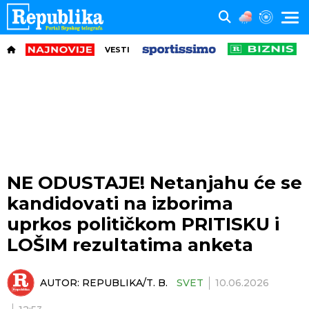
VESTI
NE ODUSTAJE! Netanjahu će se
kandidovati na izborima
uprkos političkom PRITISKU i
LOŠIM rezultatima anketa
AUTOR:
REPUBLIKA/T. B.
SVET
10.06.2026