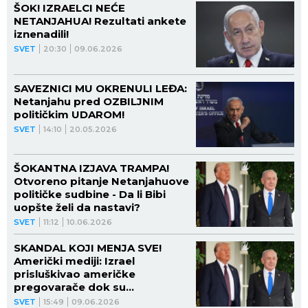
ŠOK! IZRAELCI NEĆE
NETANJAHUA! Rezultati ankete
iznenadili!
SVET
20:30
09.06.2026
SAVEZNICI MU OKRENULI LEĐA:
Netanjahu pred OZBILJNIM
političkim UDAROM!
SVET
14:10
20.05.2026
ŠOKANTNA IZJAVA TRAMPA!
Otvoreno pitanje Netanjahuove
političke sudbine - Da li Bibi
uopšte želi da nastavi?
SVET
11:12
10.06.2026
SKANDAL KOJI MENJA SVE!
Američki mediji: Izrael
prisluškivao američke
pregovarače dok su
razgovarali sa Iranom!
SVET
15:49
09.06.2026