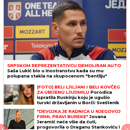
SRPSKOM REPREZENTATIVCU DEMOLIRAN AUTO
Saša Lukić bio u inostranstvu kada su mu
polupana stakla na skupocenom "bentliju"
(FOTO) BELI LJILJANI I BELI KOVČEG
ZA UBIJENU LJUDMILU
Porodica
ispratila Ruskinju koju je ugušio
turski državljanin u Borči: Sveštenik
držao opelo na Lešću
"DEVOJKA JE RADNICA U NJEGOVOJ
FIRMI, PRAVI BUREKE"
Jovana
Jeremić neće više da ćuti,
progovorila o Draganu Stankoviću i