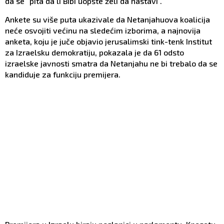
da se "pita da li Bibi uopšte želi da nastavi".
Ankete su više puta ukazivale da Netanjahuova koalicija
neće osvojiti većinu na sledećim izborima, a najnovija
anketa, koju je juče objavio jerusalimski tink-tenk Institut
za Izraelsku demokratiju, pokazala je da 61 odsto
izraelske javnosti smatra da Netanjahu ne bi trebalo da se
kandiduje za funkciju premijera.