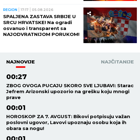
REGION
17:17
05.08.2026
SPALJENA ZASTAVA SRBIJE U
SRCU HRVATSKE! Na ogradi
osvanuo i transparent sa
NAJODVRATNIJOM PORUKOM!
NAJNOVIJE
NAJČITANIJE
00:27
ZBOG OVOGA PUCAJU SKORO SVE LJUBAVI: Starac
Jefrem Arizonski upozorio na grešku koju mnogi
prave
00:01
HOROSKOP ZA 7. AVGUST: Bikovi potpisuju važan
poslovni ugovor, Lavovi upoznaju osobu koja ih
obara sa nogu!
00:01