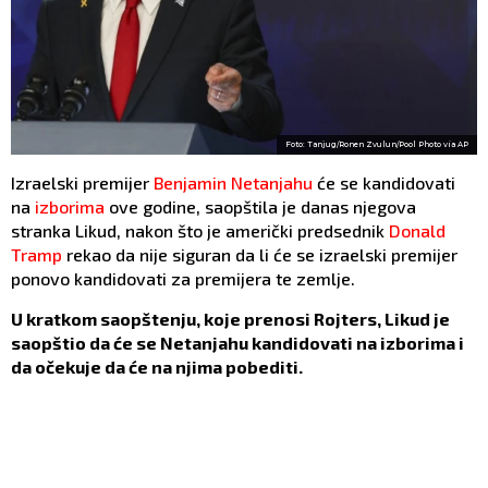
Foto: Tanjug/Ronen Zvulun/Pool Photo via AP
Izraelski premijer
Benjamin Netanjahu
će se kandidovati
na
izborima
ove godine, saopštila je danas njegova
stranka Likud, nakon što je američki predsednik
Donald
Tramp
rekao da nije siguran da li će se izraelski premijer
ponovo kandidovati za premijera te zemlje.
U kratkom saopštenju, koje prenosi Rojters, Likud je
saopštio da će se Netanjahu kandidovati na izborima i
da očekuje da će na njima pobediti.