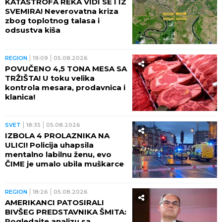
KATASTROFA REKA VIDI SE I IZ
SVEMIRA! Neverovatna kriza
zbog toplotnog talasa i
odsustva kiša
REGION
19:09
05.08.2026
POVUČENO 4,5 TONA MESA SA
TRŽIŠTA! U toku velika
kontrola mesara, prodavnica i
klanica!
SVET
18:35
05.08.2026
IZBOLA 4 PROLAZNIKA NA
ULICI! Policija uhapsila
mentalno labilnu ženu, evo
ČIME je umalo ubila muškarce
REGION
18:26
05.08.2026
AMERIKANCI PATOSIRALI
BIVŠEG PREDSTAVNIKA ŠMITA:
Pogledajte analizu sa