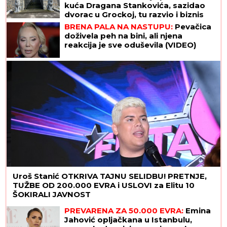
kuća Dragana Stankovića, sazidao
dvorac u Grockoj, tu razvio i biznis
(VIDEO)
BRENA PALA NA NASTUPU:
Pevačica
doživela peh na bini, ali njena
reakcija je sve oduševila (VIDEO)
Uroš Stanić OTKRIVA TAJNU SELIDBU! PRETNJE,
TUŽBE OD 200.000 EVRA i USLOVI za Elitu 10
ŠOKIRALI JAVNOST
PREVARENA ZA 50.000 EVRA:
Emina
Jahović opljačkana u Istanbulu,