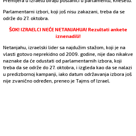
Premijera u Izraelu biraju poslanici u parlamentu, Knesetu.
Parlamentarni izbori, koji još nisu zakazani, treba da se
održe do 27. oktobra.
ŠOK! IZRAELCI NEĆE NETANJAHUA! Rezultati ankete
iznenadili!
Netanjahu, izraelski lider sa najdužim stažom, koji je na
vlasti gotovo neprekidno od 2009. godine, nije dao nikakve
naznake da će odustati od parlamentarnih izbora, koji
treba da se održe do 27. oktobra, i izgleda kao da se nalazi
u predizbornoj kampanji, iako datum održavanja izbora još
nije zvanično određen, preneo je Tajms of Izrael.