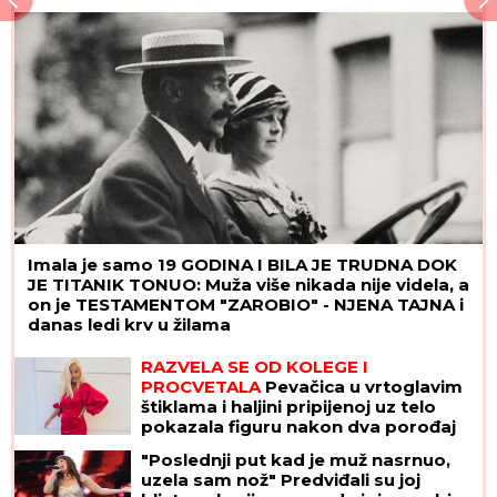
veridbi: "Poklanjam mu titulu bivšeg
dečka JJ"
Imala je samo 19 GODINA I BILA JE TRUDNA DOK
JE TITANIK TONUO: Muža više nikada nije videla, a
on je TESTAMENTOM "ZAROBIO" - NJENA TAJNA i
danas ledi krv u žilama
RAZVELA SE OD KOLEGE I
PROCVETALA
Pevačica u vrtoglavim
štiklama i haljini pripijenoj uz telo
pokazala figuru nakon dva porođaj
(Foto)
"Poslednji put kad je muž nasrnuo,
uzela sam nož" Predviđali su joj