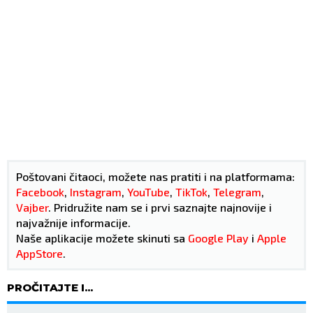
Poštovani čitaoci, možete nas pratiti i na platformama:
Facebook
,
Instagram
,
YouTube
,
TikTok
,
Telegram
,
Vajber
. Pridružite nam se i prvi saznajte najnovije i
najvažnije informacije.
Naše aplikacije možete skinuti sa
Google Play
i
Apple
AppStore
.
PROČITAJTE I...