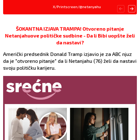
X/Printscreen/@netanyahu
ŠOKANTNA IZJAVA TRAMPA! Otvoreno pitanje
Netanjahuove političke sudbine - Da li Bibi uopšte želi
da nastavi?
Američki predsednik Donald Tramp izjavio je za ABC njuz
da je "otvoreno pitanje" da li Netanjahu (76) želi da nastavi
svoju političku karijeru.