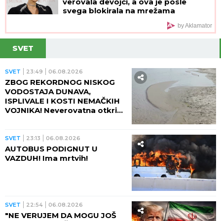
verovala devojci, a ova je posle
svega blokirala na mrežama
by Aklamator
SVET
SVET
23:49
06.08.2026
ZBOG REKORDNOG NISKOG
VODOSTAJA DUNAVA,
ISPLIVALE I KOSTI NEMAČKIH
VOJNIKA! Neverovatna otkrića
ređaju se jedno za drugim -
pored njih motocikl Vermahta!
SVET
23:13
06.08.2026
AUTOBUS PODIGNUT U
VAZDUH! Ima mrtvih!
SVET
22:54
06.08.2026
"NE VERUJEM DA MOGU JOŠ