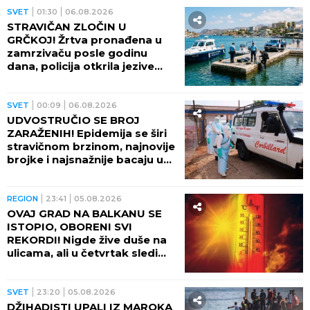
SVET
01:30
06.08.2026
STRAVIČAN ZLOČIN U
GRČKOJ! Žrtva pronađena u
zamrzivaču posle godinu
dana, policija otkrila jezive
okolnosti
SVET
00:09
06.08.2026
UDVOSTRUČIO SE BROJ
ZARAŽENIH! Epidemija se širi
stravičnom brzinom, najnovije
brojke i najsnažnije bacaju u
OČAJ
REGION
23:41
05.08.2026
OVAJ GRAD NA BALKANU SE
ISTOPIO, OBORENI SVI
REKORDI! Nigde žive duše na
ulicama, ali u četvrtak sledi
veliki preokret
SVET
23:20
05.08.2026
DŽIHADISTI UPALI IZ MAROKA