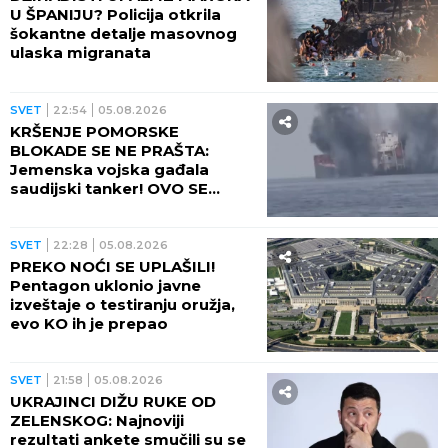
U ŠPANIJU? Policija otkrila
šokantne detalje masovnog
ulaska migranata
SVET
22:54
05.08.2026
KRŠENJE POMORSKE
BLOKADE SE NE PRAŠTA:
Jemenska vojska gađala
saudijski tanker! OVO SE
OPASNO ZAKUVALO
SVET
22:28
05.08.2026
PREKO NOĆI SE UPLAŠILI!
Pentagon uklonio javne
izveštaje o testiranju oružja,
evo KO ih je prepao
SVET
21:58
05.08.2026
UKRAJINCI DIŽU RUKE OD
ZELENSKOG: Najnoviji
rezultati ankete smučili su se