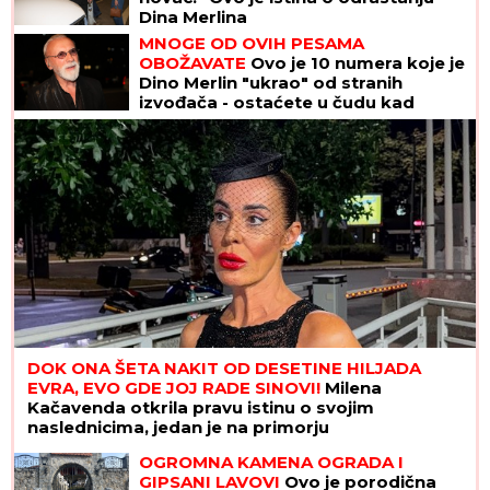
Dina Merlina
MNOGE OD OVIH PESAMA
OBOŽAVATE
Ovo je 10 numera koje je
Dino Merlin "ukrao" od stranih
izvođača - ostaćete u čudu kad
vidite spisak
DOK ONA ŠETA NAKIT OD DESETINE HILJADA
EVRA, EVO GDE JOJ RADE SINOVI!
Milena
Kačavenda otkrila pravu istinu o svojim
naslednicima, jedan je na primorju
OGROMNA KAMENA OGRADA I
GIPSANI LAVOVI
Ovo je porodična