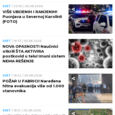
SVET
20:05
05.08.2026
VIŠE UBIJENIH I RANJENIH!
Pucnjava u Severnoj Karolini!
(FOTO)
SVET
19:33
05.08.2026
NOVA OPASNOST! Naučnici
otkrili ŠTA AKTIVIRA
postkovid u telu! Imuni sistem
NEMA REŠENJE
SVET
19:22
05.08.2026
POŽAR U FABRICI! Naređena
hitna evakuacija više od 1.000
stanovnika
SVET
19:12
05.08.2026