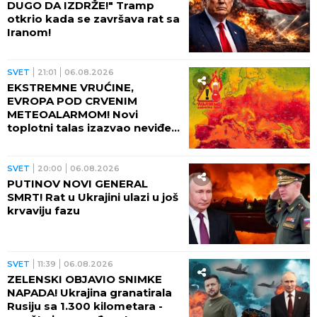
DUGO DA IZDRŽE!" Tramp
otkrio kada se završava rat sa
Iranom!
SVET
21:01
06.08.2026
EKSTREMNE VRUĆINE,
EVROPA POD CRVENIM
METEOALARMOM! Novi
toplotni talas izazvao neviđeni
haos - besne požari, veliki
problem u energetici!
SVET
20:00
06.08.2026
PUTINOV NOVI GENERAL
SMRT! Rat u Ukrajini ulazi u još
krvaviju fazu
SVET
11:39
06.08.2026
ZELENSKI OBJAVIO SNIMKE
NAPADA! Ukrajina granatirala
Rusiju sa 1.300 kilometara -