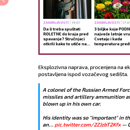
ZANIMLJIVOSTI
19:01
ZANIMLJIVOSTI
17:0
Da li treba spuštati
3 biljke koje POD
ROLETNE do kraja pred
najveće letnje vru
spavanje? Stručnjaci
Cvetaju i kada
otkrili kako to utiče na
temperatura pređ
san i jutarnje buđenje
STEPENI
Eksplozivna naprava, procenjena na ek
postavljena ispod vozačevog sedišta.
A colonel of the Russian Armed For
missiles and artillery ammunition at
blown up in his own car.
His identity was so "important" in 
an…
pic.twitter.com/2ZJzbT2Kfx
— C