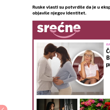
Ruske vlasti su potvrdile da je u eks
objavile njegov identitet.
IS
Č
B
p