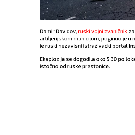
Damir Davidov,
ruski vojni zvaničnik
za
artiljerijskom municijom, poginuo je 
je ruski nezavisni istraživački portal In
Eksplozija se dogodila oko 5:30 po lo
istočno od ruske prestonice.