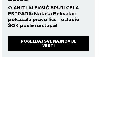
O ANITI ALEKSIĆ BRUJI CELA
ESTRADA: Nataša Bekvalac
pokazala pravo lice - usledio
ŠOK posle nastupa!
POGLEDAJ SVE NAJNOVIJE
VESTI