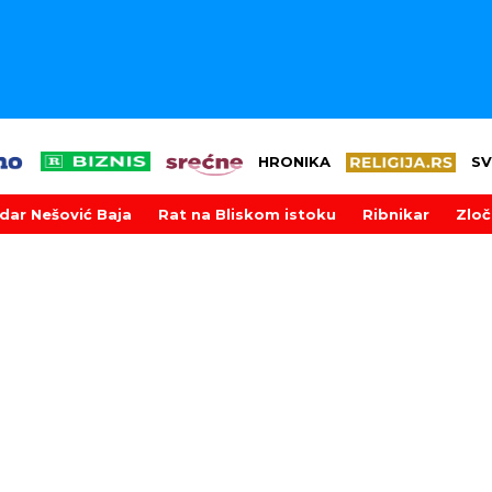
HRONIKA
SV
dar Nešović Baja
Rat na Bliskom istoku
Ribnikar
Zloč