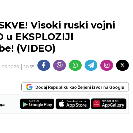
E! Visoki ruski vojni
O u EKSPLOZIJI
be! (VIDEO)
0.06.2026
10:55
Dodaj Republiku kao željeni izvor na Googlu
ija