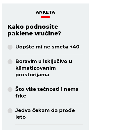
ANKETA
Kako podnosite
paklene vrućine?
Uopšte mi ne smeta +40
Boravim u isključivo u
klimatizovanim
prostorijama
Što više tečnosti i nema
frke
Jedva čekam da prođe
leto