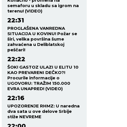
Konačno - promena na
semaforu u skladu sa igrom na
terenu! (VIDEO)
22:31
PROGLAŠENA VANREDNA
SITUACIJA U KOVINU! Požar se
širi, velika površina šume
zahvaćena u Deliblatskoj
peščari!
22:22
ŠOK! GASTOZ ULAZI U ELITU 10
KAO PREVARENI DEČKO?!
Procurile informacije o
UGOVORU: TRAŽIM 150.000
EVRA UNAPRED! (VIDEO)
22:16
UPOZORENJE RHMZ: U naredna
dva sata u ove delove Srbije
stiže NEVREME
22:00