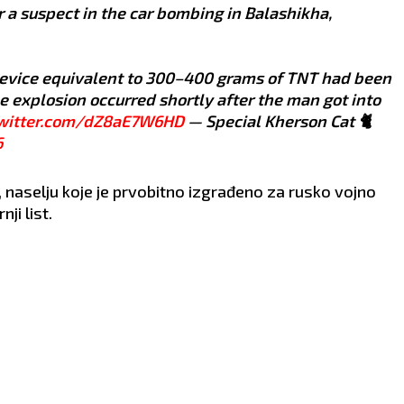
r a suspect in the car bombing in Balashikha,
 device equivalent to 300–400 grams of TNT had been
e explosion occurred shortly after the man got into
twitter.com/dZ8aE7W6HD
— Special Kherson Cat 🐈
6
 naselju koje je prvobitno izgrađeno za rusko vojno
ji list.