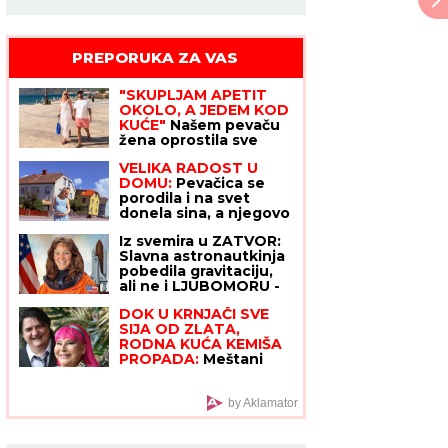
PREPORUKA ZA VAS
"SKUPLJAM APETIT
OKOLO, A JEDEM KOD
KUĆE"
Našem pevaču
žena oprostila sve
afere: "Ne mogu da
VELIKA RADOST U
kažem da nisam
DOMU:
Pevačica se
pogledao drugu"
porodila i na svet
donela sina, a njegovo
ime ima posebno
Iz svemira u ZATVOR:
značenje
Slavna astronautkinja
pobedila gravitaciju,
ali ne i LJUBOMORU -
stavila je PELENU,
DOK U KRNJAČI SVE
naoružala se i krenula
SIJA OD ZLATA,
u OBRAČUN sa
RODNA KUĆA KEMIŠA
rivalkom
PROPADA:
Meštani
otkrili detalje
porodične drame u
Grabovcu
by Aklamator