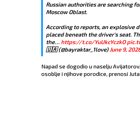
Russian authorities are searching fo
Moscow Oblast.
According to reports, an explosive
placed beneath the driver's seat. Th
the…
https://t.co/YuUkcYczkO
pic.
🇺🇦 (@bayraktar_1love)
June 9, 202
Napad se dogodio u naselju Avijatorov,
osoblje i njihove porodice, prenosi Jutarn