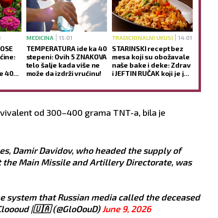
1
MEDICINA
15:01
TRADICIONALNI UKUSI
14:01
NOSE
TEMPERATURA ide ka 40
STARINSKI recept bez
ćine:
stepeni: Ovih 5 ZNAKOVA
mesa koji su obožavale
telo šalje kada više ne
naše bake i deke: Zdrav
e 40
može da izdrži vrućinu!
i JEFTIN RUČAK koji je još
ukusniji sutradan
vivalent od 300–400 grama TNT-a, bila je
ces, Damir Davidov, who headed the supply of
 the Main Missile and Artillery Directorate, was
the system that Russian media called the deceased
loooud |🇺🇦 (@GloOouD)
June 9, 2026