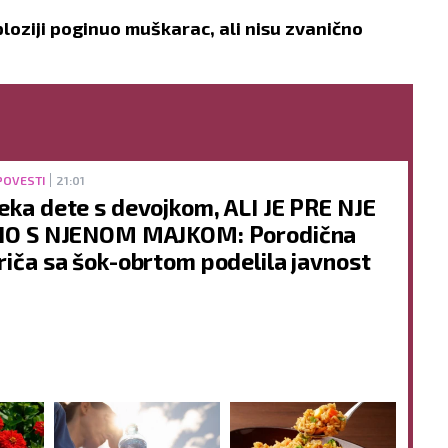
ploziji poginuo muškarac, ali nisu zvanično
POVESTI
21:01
eka dete s devojkom, ALI JE PRE NJE
IO S NJENOM MAJKOM: Porodična
riča sa šok-obrtom podelila javnost