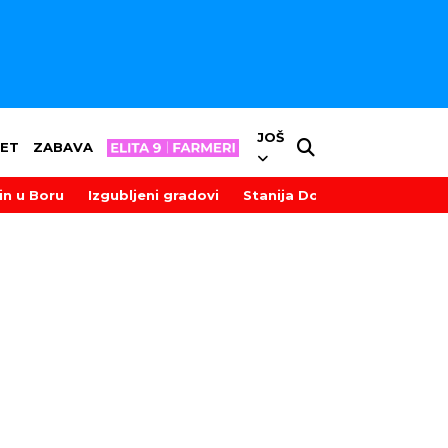
JOŠ
ET
ZABAVA
in u Boru
Izgubljeni gradovi
Stanija Dobrojević