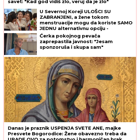
30-30-30 zaludelo ceo svet
DOJAVA O BOMBI NA AUTOBUSKOJ
STANICI
Drama u Prištini: Sve vrvi od
policije
Uz ovaj JEDNOSTAVAN TRIK jagode mogu ostati
sveže i slatke do DVE NEDELJE, a glavni sastojak
VEĆ IMATE u kuhinji
SKANDAL UŽIVO U PROGRAMU!
Aneli
Ahmić oplela po Asminovoj porodici:
"OLOŠI JEDNI, MONSTRUMI!"
Mustafa odmah uzvratio NIKAD