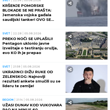
SPREMA LI SE NOVI TALAS
MIGRANATA? Zabrinjavajuće
poruke šire se mrežama: Tog
dana će sve imati smisla
SVET
02:30
06.08.2026
Udar groma ubio 14 ljudi u
Indiji: Većina stradala radeći
na njivama
SVET
01:30
06.08.2026
STRAVIČAN ZLOČIN U
GRČKOJ! Žrtva pronađena u
zamrzivaču posle godinu
dana, policija otkrila jezive
okolnosti
SVET
00:09
06.08.2026
UDVOSTRUČIO SE BROJ
ZARAŽENIH! Epidemija se širi