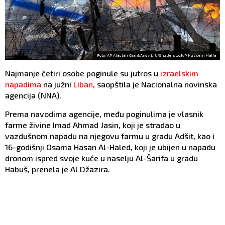
Foto: AP Alastair Grant/Andy.LIU/Shutterstock/P Hussein Malla
Najmanje četiri osobe poginule su jutros u
izraelskim
napadima
na južni
Liban
, saopštila je Nacionalna novinska
agencija (NNA).
Prema navodima agencije, među poginulima je vlasnik
farme živine Imad Ahmad Jasin, koji je stradao u
vazdušnom napadu na njegovu farmu u gradu Adšit, kao i
16-godišnji Osama Hasan Al-Haled, koji je ubijen u napadu
dronom ispred svoje kuće u naselju Al-Šarifa u gradu
Habuš, prenela je Al Džazira.