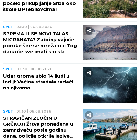
VOJNIKA! Neverovatna otkrića
ređaju se jedno za drugim -
pored njih motocikl Vermahta!
SVET
23:13
06.08.2026
AUTOBUS PODIGNUT U
VAZDUH! Ima mrtvih!
SVET
22:54
06.08.2026
"NE VERUJEM DA MOGU JOŠ
DUGO DA IZDRŽE!" Tramp
otkrio kada se završava rat sa
Iranom!
SVET
21:01
06.08.2026
EKSTREMNE VRUĆINE,
EVROPA POD CRVENIM
METEOALARMOM! Novi
toplotni talas izazvao neviđeni
haos - besne požari, veliki