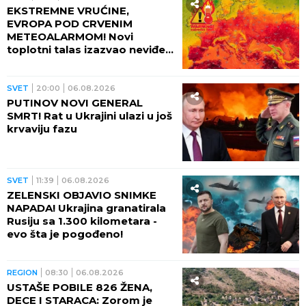
javne izveštaje o testiranju
oružja? Iza svega se krije
zloupotreba AI
SVET
02:30
HAOS NA AERODROMU U
LAJPCIGU! Pronađen dron sa
eksplozivom, nemačke vlasti
poslale oštru poruku Rusiji
(FOTO)
SVET
01:30
PRVI PUT SNIMLJENI
MISTERIOZNI VRTLOZI NA
SUNCU! Naučnici šokirani:
Otkriće bi moglo da zaštiti
Zemlju od katastrofalnih
posledica
SVET
23:49
06.08.2026
ZBOG REKORDNOG NISKOG
VODOSTAJA DUNAVA,
ISPLIVALE I KOSTI NEMAČKIH