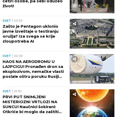
Nemačkoj - JELENA OTIŠLA
DO TOALETA, PA DOŽIVELA
ŠOK ŽIVOTA!
SVET
11:20
TRI MUSLIMANSKE ZEMLJE
PRAVE PAKT?! Šta to Erdogan
sprema - očekuje se zvaničan
potpis!
SVET
10:18
ISPALIO 26 METAKA U ŠKOLI!
Isplivali PRVI SNIMCI krvavog
masakra - deca ležala na podu
učionice i zapomagala!
(VIDEO)
SVET
09:23
UBIO BABU I DEDU, PA
KRENUO U KRVAVI POHOD!
Stravični detalji masakra u
Tajlandu: Osmoro mrtvih u
školi, najmanje 15 osoba