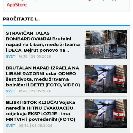
AppStore
.
PROČITAJTE I...
STRAVIČAN TALAS
BOMBARDOVANJA! Brutalni
napad na Liban, među žrtvama
i DECA, Bejrut ponovo na
UDARU! (FOTO)
SVET
14:38
28.05.2026
BRUTALAN NAPAD IZRAELA NA
LIBAN! RAZORNI udar ODNEO
šest života, među žrtvama
bolničari i DETE! (FOTO, VIDEO)
SVET
12:45
22.05.2026
BLISKI ISTOK KLJUČA! Vojska
naredila HITNU EVAKUACIJU,
odjekuju EKSPLOZIJE - ima
MRTVIH i povređenih! (FOTO)
SVET
09:32
05.06.2026