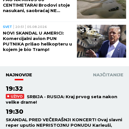
stravičnom brzinom, najnovije
brojke i najsnažnije bacaju u
OČAJ
REGION
23:41
05.08.2026
OVAJ GRAD NA BALKANU SE
ISTOPIO, OBORENI SVI
REKORDI! Nigde žive duše na
ulicama, ali u četvrtak sledi
veliki preokret
SVET
23:20
05.08.2026
DŽIHADISTI UPALI IZ MAROKA
U ŠPANIJU? Policija otkrila
šokantne detalje masovnog
ulaska migranata
SVET
22:54
05.08.2026
KRŠENJE POMORSKE
BLOKADE SE NE PRAŠTA:
Jemenska vojska gađala
saudijski tanker! OVO SE
OPASNO ZAKUVALO