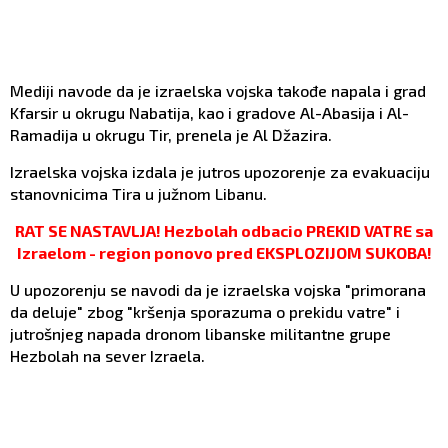
Mediji navode da je izraelska vojska takođe napala i grad
Kfarsir u okrugu Nabatija, kao i gradove Al-Abasija i Al-
Ramadija u okrugu Tir, prenela je Al Džazira.
Izraelska vojska izdala je jutros upozorenje za evakuaciju
stanovnicima Tira u južnom Libanu.
RAT SE NASTAVLJA! Hezbolah odbacio PREKID VATRE sa
Izraelom - region ponovo pred EKSPLOZIJOM SUKOBA!
U upozorenju se navodi da je izraelska vojska "primorana
da deluje" zbog "kršenja sporazuma o prekidu vatre" i
jutrošnjeg napada dronom libanske militantne grupe
Hezbolah na sever Izraela.