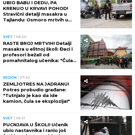
by Aklamator
SVET
SVET
18:01
SUKOB ITALIJE I ŠPANIJE!
Madrid postavio ultimatum
Rimu - Sančez dao rok od 48
sati Meloni da povuče ovu
odluku, ona kratko rekla da
neće!
REGION
17:58
RESTRIKCIJE VODE U
OMILJENOM LETOVALIŠTU
SRBA U CRNOJ GORI! Turisti
besni, prete da će otići i
otkazati smeštaj - POTPUNO
RASULO!
REGION
17:46
"SLEDEĆI PUT NIGDE BEZ
KLJUČEVA!" Marko zaboravio
ženu na granici i krenuo ka