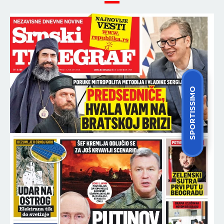
NOVI SKANDAL U AMERICI:
Komercijalni avion PUN
PUTNIKA prišao helikopteru u
kojem je bio Tramp!
NAJNOVIJE
NAJČITANIJE
SPORTISSIMO
19:32
SRBIJA - RUSIJA: Kraj prvog seta nakon
UŽIVO
velike drame!
19:30
SKANDAL PRED VEČERAŠNJI KONCERT! Ovaj slavni
reper uputio NEPRISTOJNU PONUDU Karleuši,
organizatori ODBILI ZAHTEV ZA OTKAZIVANJE!
19:19
IZMEĐU OSTALOG OSUMNJIČEN I ZA
ZLOSTAVLJANJE I MUČENJE! Pao opasni