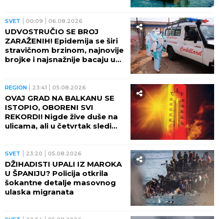
problem u energetici!
SVET
20:00
06.08.2026
PUTINOV NOVI GENERAL
SMRT! Rat u Ukrajini ulazi u još
krvaviju fazu
SVET
11:39
06.08.2026
ZELENSKI OBJAVIO SNIMKE
NAPADA! Ukrajina granatirala
Rusiju sa 1.300 kilometara -
evo šta je pogođeno!
REGION
08:30
06.08.2026
USTAŠE POBILE 826 ŽENA,
DECE I STARACA: Zorom je
počelo prikupljanje Srba oko
škole u Prebilovcima!
SVET
03:30
06.08.2026