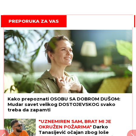
PREPORUKA ZA VAS
Kako prepoznati OSOBU SA DOBROM DUŠOM:
Mudar savet velikog DOSTOJEVSKOG svako
treba da zapamti
"IMAO JE NAPADE, TREBALO SE
IZBORITI SA TIM"
Pevačica zbog
unuka sa autizmom otišla da živi na
selo, pa morala da donese najtežu