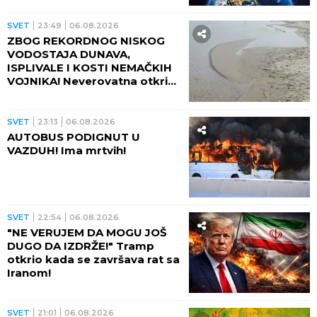
ranjeno! (FOTO)
SVET
08:20
RASTE BROJ MRTVIH! Detalji
masakra u elitnoj školi: Đaci i
profesori bežali od
pomahnitalog učenika: "Čula
se pucnjava, a onda je sve
utihnulo!" (FOTO)
REGION
07:42
ZEMLJOTRES NA JADRANU!
Potres probudio građane:
"Tutnjalo je kao da ide
kamion, čula se eksplozija!"
SVET
06:51
PUCNJAVA U ŠKOLI! Učenik
ubio nastavnika i ranio još
četiri osobe, pa sebi oduzeo
život!
SVET
03:30
Zašto je Pentagon uklonio