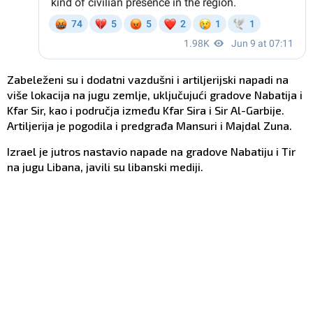
Zabeleženi su i dodatni vazdušni i artiljerijski napadi na
više lokacija na jugu zemlje, uključujući gradove Nabatija i
Kfar Sir, kao i područja između Kfar Sira i Sir Al-Garbije.
Artiljerija je pogodila i predgrađa Mansuri i Majdal Zuna.
Izrael je jutros nastavio napade na gradove Nabatiju i Tir
na jugu Libana, javili su libanski mediji.