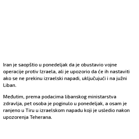
Iran je saopštio u ponedeljak da je obustavio vojne
operacije protiv Izraela, ali je upozorio da će ih nastaviti
ako se ne prekinu izraelski napadi, uključujući i na južni
Liban.
Međutim, prema podacima libanskog ministarstva
zdravlja, pet osoba je poginulo u ponedeljak, a osam je
ranjeno u Tiru u izraelskom napadu koji je usledio nakon
upozorenja Teherana.