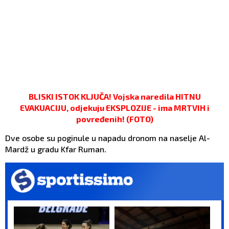
BLISKI ISTOK KLJUČA! Vojska naredila HITNU
EVAKUACIJU, odjekuju EKSPLOZIJE - ima MRTVIH i
povređenih! (FOTO)
Dve osobe su poginule u napadu dronom na naselje Al-
Mardž u gradu Kfar Ruman.