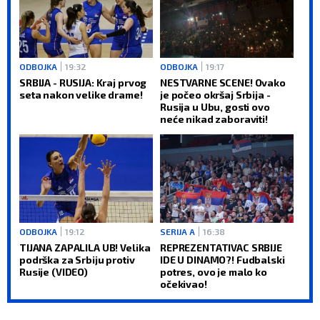
ODBOJKA
19:32
ODBOJKA
19:17
SRBIJA - RUSIJA: Kraj prvog
NESTVARNE SCENE! Ovako
seta nakon velike drame!
je počeo okršaj Srbija -
Rusija u Ubu, gosti ovo
neće nikad zaboraviti!
ODBOJKA
19:12
SERIJA A
16:38
TIJANA ZAPALILA UB! Velika
REPREZENTATIVAC SRBIJE
podrška za Srbiju protiv
IDE U DINAMO?! Fudbalski
Rusije (VIDEO)
potres, ovo je malo ko
očekivao!