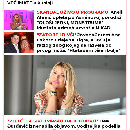
Najpoznatija plavuša na svetu
OSTAVILA HOLIVUDSKE FRAJERE
zbog "nemačkog bankara" teškog
400 miliona! Dve godine se skrivali,
sad su pale maske
(FOTO) DOK SVI BRUJE O RAZVODU, SLOBA VASIĆ
UHVAĆEN SA STARLETOM
Isplivala zajednička
fotografija, zajedno ispod šatora
NISTE GLADNI, A MRŠAVITE!
Biolog
otkrio jutarnju metodu koja
podstiče telo da topi masti - pravilo