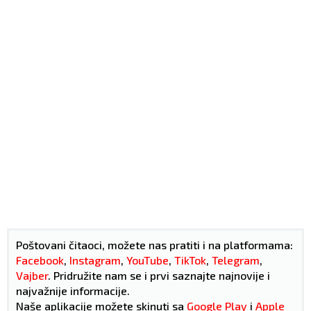
Poštovani čitaoci, možete nas pratiti i na platformama:
Facebook
,
Instagram
,
YouTube
,
TikTok
,
Telegram
,
Vajber
. Pridružite nam se i prvi saznajte najnovije i
najvažnije informacije.
Naše aplikacije možete skinuti sa
Google Play
i
Apple