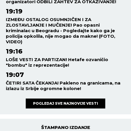
SVET
22:28
05.08.2026
PREKO NOĆI SE UPLAŠILI!
Pentagon uklonio javne
izveštaje o testiranju oružja,
evo KO ih je prepao
SVET
21:58
05.08.2026
UKRAJINCI DIŽU RUKE OD
ZELENSKOG: Najnoviji
rezultati ankete smučili su se
lideru te zemlje!
REGION
21:14
05.08.2026
UŽAS! DUNAV KOD VUKOVARA
PAO NA MINUS 60
CENTIMETARA! Brodovi stoje
nasukani, saobraćaj NE
POSTOJI
SVET
20:51
05.08.2026