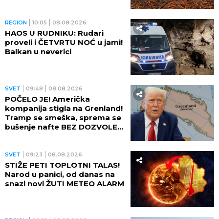
REGION
10:05
08.08.2026
HAOS U RUDNIKU: Rudari
proveli i ČETVRTU NOĆ u jami!
Balkan u neverici
SVET
09:48
08.08.2026
POČELO JE! Američka
kompanija stigla na Grenland!
Tramp se smeška, sprema se
bušenje nafte BEZ DOZVOLE
LOKALNIH VLASTI
SVET
09:23
08.08.2026
STIŽE PETI TOPLOTNI TALAS!
Narod u panici, od danas na
snazi novi ŽUTI METEO ALARM