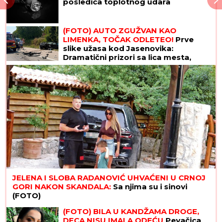
posledica toplotnog udara
(FOTO) AUTO ZGUŽVAN KAO
LIMENKA, TOČAK ODLETEO!
Prve
slike užasa kod Jasenovika:
Dramatični prizori sa lica mesta,
sumnja se da ima povređenih
JELENA I SLOBA RADANOVIĆ UHVAĆENI U CRNOJ
GORI NAKON SKANDALA:
Sa njima su i sinovi
(FOTO)
(FOTO) BILA U KANDŽAMA DROGE,
DECA NISU IMALA ODEĆU
Pevačica