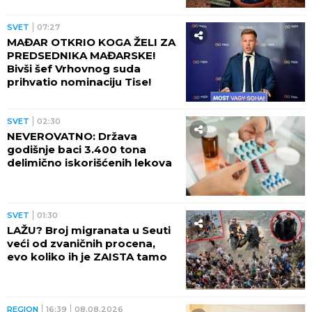
SVET
07:27
MAĐAR OTKRIO KOGA ŽELI ZA
PREDSEDNIKA MAĐARSKE!
Bivši šef Vrhovnog suda
prihvatio nominaciju Tise!
SVET
02:30
NEVEROVATNO: Država
godišnje baci 3.400 tona
delimično iskorišćenih lekova
SVET
01:30
LAŽU? Broj migranata u Seuti
veći od zvaničnih procena,
evo koliko ih je ZAISTA tamo
REGION
16:39
08.08.2026