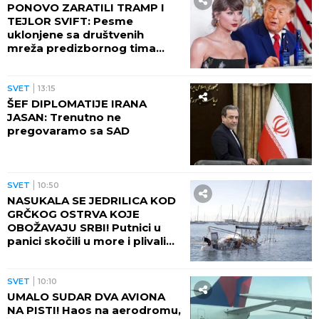
PONOVO ZARATILI TRAMP I
TEJLOR SVIFT: Pesme
uklonjene sa društvenih
mreža predizbornog tima
predsednika SAD
SVET
13:15
ŠEF DIPLOMATIJE IRANA
JASAN: Trenutno ne
pregovaramo sa SAD
SVET
10:50
NASUKALA SE JEDRILICA KOD
GRČKOG OSTRVA KOJE
OBOŽAVAJU SRBI! Putnici u
panici skočili u more i plivali
do obale
SVET
10:10
UMALO SUDAR DVA AVIONA
NA PISTI! Haos na aerodromu,