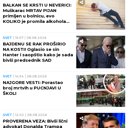
BALKAN SE KRSTI U NEVERICI:
Muškarac MRTAV PIJAN
primljen u bolnicu, evo
KOLIKO je promila alkohola
imao u krvi!
SVET
15:07
08.08.2026
BAJDENU SE RAK PROŠIRIO
NA KOSTI! Oglasio se sin
Hanter i saopštio kako je sada
bivši predsednik SAD
SVET
14:54
08.08.2026
NAJGORE VESTI: Porastao
broj mrtvih u PUCNJAVI U
ŠKOLI
SVET
12:02
08.08.2026
PROVERENA VEZA: Bivši lični
advokat Donalda Trampa