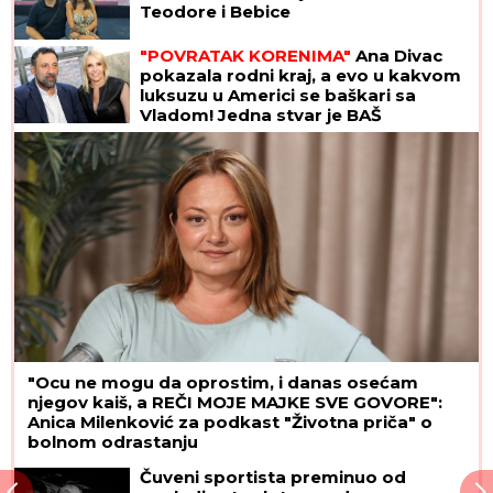
Teodore i Bebice
"POVRATAK KORENIMA"
Ana Divac
pokazala rodni kraj, a evo u kakvom
luksuzu u Americi se baškari sa
Vladom! Jedna stvar je BAŠ
PRIVUKLA PAŽNJU (FOTO)
"Ocu ne mogu da oprostim, i danas osećam
njegov kaiš, a REČI MOJE MAJKE SVE GOVORE":
Anica Milenković za podkast "Životna priča" o
bolnom odrastanju
Čuveni sportista preminuo od