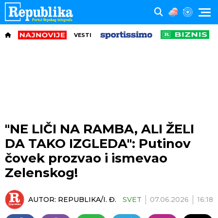
VESTI
"NE LIČI NA RAMBA, ALI ŽELI
DA TAKO IZGLEDA": Putinov
čovek prozvao i ismevao
Zelenskog!
AUTOR:
REPUBLIKA/I. Đ.
SVET
07.06.2026
16:18