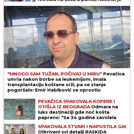
stigao, prolaznici sprečili katastrofu
"MNOGO SAM TUŽAN, POČIVAJ U MIRU"
Pevačica
umrla nakon borbe sa leukemijom, imala
transplantaciju koštane srži, pa se stanje
pogoršalo: Emir Habibović se oprostio
PEVAČICA SPAKOVALA KOFERE I
OTIŠLA IZ BEOGRADA
Odmara na
luks destinaciji gde noć košta
papreno: "Sa 34 godine zavolela
pesak"
SPAKOVALA STVARI I NAPUSTILA GA!
Otkriveni svi detalji RASKIDA