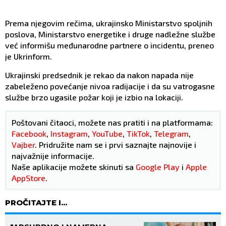
Prema njegovim rečima, ukrajinsko Ministarstvo spoljnih
poslova, Ministarstvo energetike i druge nadležne službe
već informišu međunarodne partnere o incidentu, preneo
je Ukrinform.
Ukrajinski predsednik je rekao da nakon napada nije
zabeleženo povećanje nivoa radijacije i da su vatrogasne
službe brzo ugasile požar koji je izbio na lokaciji.
Poštovani čitaoci, možete nas pratiti i na platformama:
Facebook
,
Instagram
,
YouTube
,
TikTok
,
Telegram
,
Vajber
. Pridružite nam se i prvi saznajte najnovije i
najvažnije informacije.
Naše aplikacije možete skinuti sa
Google Play
i
Apple
AppStore
.
PROČITAJTE I...