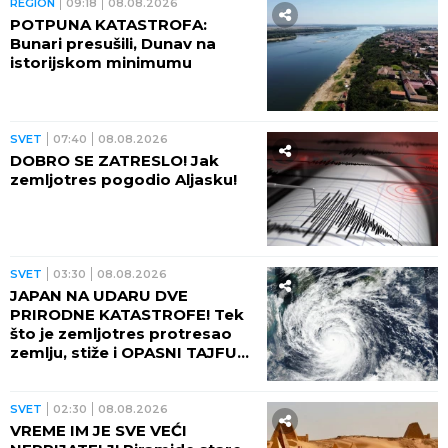
REGION
09:18
08.08.2026
POTPUNA KATASTROFA:
Bunari presušili, Dunav na
istorijskom minimumu
SVET
07:40
08.08.2026
DOBRO SE ZATRESLO! Jak
zemljotres pogodio Aljasku!
SVET
03:30
08.08.2026
JAPAN NA UDARU DVE
PRIRODNE KATASTROFE! Tek
što je zemljotres protresao
zemlju, stiže i OPASNI TAJFUN:
Otkazano više od 500 letova,
naređene evakuacije
SVET
02:30
08.08.2026
VREME IM JE SVE VEĆI