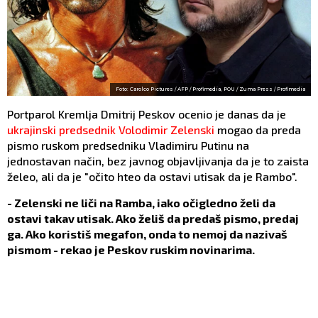
Foto: Carolco Pictures / AFP / Profimedia, POU / Zuma Press / Profimedia
Portparol Kremlja Dmitrij Peskov ocenio je danas da je
ukrajinski predsednik Volodimir Zelenski
mogao da preda
pismo ruskom predsedniku Vladimiru Putinu na
jednostavan način, bez javnog objavljivanja da je to zaista
želeo, ali da je "očito hteo da ostavi utisak da je Rambo".
- Zelenski ne liči na Ramba, iako očigledno želi da
ostavi takav utisak. Ako želiš da predaš pismo, predaj
ga. Ako koristiš megafon, onda to nemoj da nazivaš
pismom - rekao je Peskov ruskim novinarima.