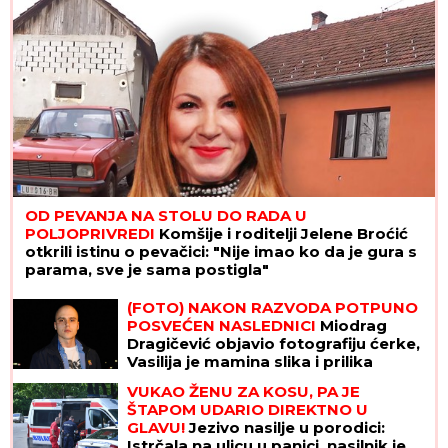
OD PEVANJA NA STOLU DO RADA U
POLJOPRIVREDI
Komšije i roditelji Jelene Broćić
otkrili istinu o pevačici: "Nije imao ko da je gura s
parama, sve je sama postigla"
(FOTO) NAKON RAZVODA POTPUNO
POSVEĆEN NASLEDNICI
Miodrag
Dragičević objavio fotografiju ćerke,
Vasilija je mamina slika i prilika
VUKAO ŽENU ZA KOSU, PA JE
ŠTAPOM UDARIO DIREKTNO U
GLAVU!
Jezivo nasilje u porodici:
Istrčala na ulicu u panici, nasilnik je