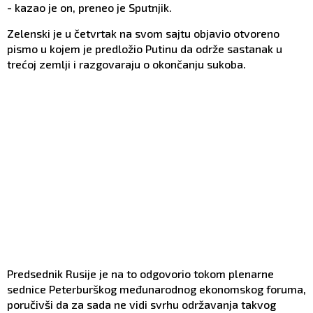
- kazao je on, preneo je Sputnjik.
Zelenski je u četvrtak na svom sajtu objavio otvoreno
pismo u kojem je predložio Putinu da održe sastanak u
trećoj zemlji i razgovaraju o okončanju sukoba.
Predsednik Rusije je na to odgovorio tokom plenarne
sednice Peterburškog međunarodnog ekonomskog foruma,
poručivši da za sada ne vidi svrhu održavanja takvog