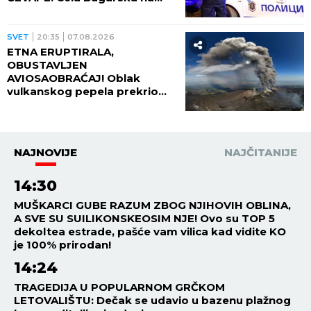
nogama zbog ubistva čoveka
- PRESUDILO MU PETORO
MALOLETNIKA, UVUKLI GA U
SVET
20:35
07.08.2026
JEZIVU ZAMKU!
ETNA ERUPTIRALA,
OBUSTAVLJEN
AVIOSAOBRAĆAJ! Oblak
vulkanskog pepela prekrio
nebo, fontana lave izlazi iz
kratera!
NAJNOVIJE
NAJČITANIJE
14:30
MUŠKARCI GUBE RAZUM ZBOG NJIHOVIH OBLINA,
A SVE SU SUILIKONSKEOSIM NJE! Ovo su TOP 5
dekoltea estrade, pašće vam vilica kad vidite KO
je 100% prirodan!
14:24
TRAGEDIJA U POPULARNOM GRČKOM
LETOVALIŠTU: Dečak se udavio u bazenu plažnog