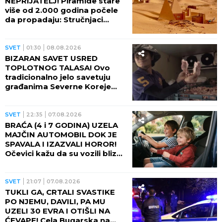
NEPRIJATELJ! Piramide stare
više od 2.000 godina počele
da propadaju: Stručnjaci
upozoravaju na najgori
scenario
SVET
01:30
08.08.2026
BIZARAN SAVET USRED
TOPLOTNOG TALASA! Ovo
tradicionalno jelo savetuju
građanima Severne Koreje
tokom najvećih vrućina
SVET
22:35
07.08.2026
BRAĆA (4 i 7 GODINA) UZELA
MAJČIN AUTOMOBIL DOK JE
SPAVALA I IZAZVALI HOROR!
Očevici kažu da su vozili blizu
100 na sat - ZA NEVEROVATI
ŠTA SE DOGODILO!
SVET
21:07
07.08.2026
TUKLI GA, CRTALI SVASTIKE
PO NJEMU, DAVILI, PA MU
UZELI 30 EVRA I OTIŠLI NA
ĆEVAPE! Cela Bugarska na