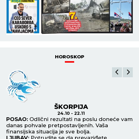
HOROSKOP
ŠKORPIJA
24.10 - 22.11
POSAO:
Odlični rezultati na poslu doneće vam
P
danas pohvale pretpostavljenih. Vaša
sv
finansijska situacija je sve bolja.
di
LJUBAV:
Potrudite se da prevaziđete
L