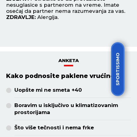
nesuglasice s partnerom na vreme. Imate
na
osećaj da partner nema razumevanja za vas.
na
ZDRAVLJE:
Alergija.
Z
SPORTISSIMO
ANKETA
Kako podnosite paklene vrućine?
Uopšte mi ne smeta +40
Boravim u isključivo u klimatizovanim
prostorijama
Što više tečnosti i nema frke