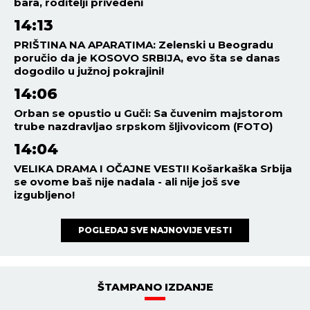
bara, roditelji privedeni
14:13
PRIŠTINA NA APARATIMA: Zelenski u Beogradu
poručio da je KOSOVO SRBIJA, evo šta se danas
dogodilo u južnoj pokrajini!
14:06
Orban se opustio u Guči: Sa čuvenim majstorom
trube nazdravljao srpskom šljivovicom (FOTO)
14:04
VELIKA DRAMA I OČAJNE VESTI! Košarkaška Srbija
se ovome baš nije nadala - ali nije još sve
izgubljeno!
POGLEDAJ SVE NAJNOVIJE VESTI
ŠTAMPANO IZDANJE