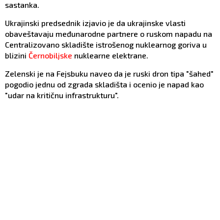
sastanka.
Ukrajinski predsednik izjavio je da ukrajinske vlasti
obaveštavaju međunarodne partnere o ruskom napadu na
Centralizovano skladište istrošenog nuklearnog goriva u
blizini
Černobiljske
nuklearne elektrane.
Zelenski je na Fejsbuku naveo da je ruski dron tipa "šahed"
pogodio jednu od zgrada skladišta i ocenio je napad kao
"udar na kritičnu infrastrukturu".