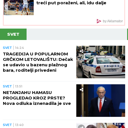
treći put poraženi, ali, idu dalje
by Aklamator
SVET
SVET
14:24
TRAGEDIJA U POPULARNOM
GRČKOM LETOVALIŠTU: Dečak
se udavio u bazenu plažnog
bara, roditelji privedeni
SVET
13:51
NETANJAHU HAMASU
PROGLEDAO KROZ PRSTE?
Nova odluka iznenadila je sve
SVET
13:40