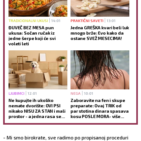
TRADICIONALNI UKUSI
14:01
PRAKTIČNI SAVETI
13:01
ĐUVEČ BEZ MESA pun
Jedna GREŠKA kvari beli luk
ukusa: Sočan ručak iz
mnogo brže: Evo kako da
jedne šerpe koji će svi
ostane SVEŽ MESECIMA!
voleti leti
LJUBIMCI
12:01
NEGA
10:01
Ne kupujte ih ukoliko
Zaboravite na fen i skupe
nemate dvorište: OVI PSI
preparate: Ovaj TRIK od
nikako NISU ZA STAN i mali
par stotina dinara spasava
prostor - a jedna rasa se
kosu POSLE MORA- više
posebno izdvaja kao
neće biti KAO SLAMA
temperamentna!
- Mi smo birokrate, sve radimo po propisanoj proceduri