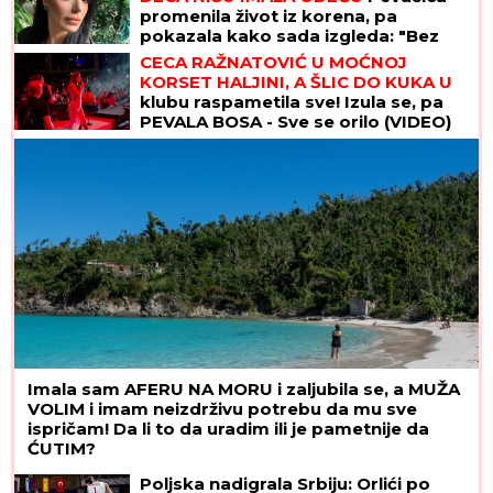
promenila život iz korena, pa
pokazala kako sada izgleda: "Bez
filtera"
CECA RAŽNATOVIĆ U MOĆNOJ
KORSET HALJINI, A ŠLIC DO KUKA U
klubu raspametila sve! Izula se, pa
PEVALA BOSA - Sve se orilo (VIDEO)
Imala sam AFERU NA MORU i zaljubila se, a MUŽA
VOLIM i imam neizdrživu potrebu da mu sve
ispričam! Da li to da uradim ili je pametnije da
ĆUTIM?
Poljska nadigrala Srbiju: Orlići po