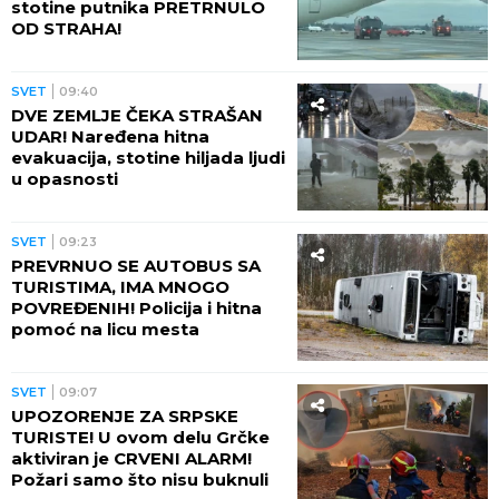
stotine putnika PRETRNULO
OD STRAHA!
SVET
09:40
DVE ZEMLJE ČEKA STRAŠAN
UDAR! Naređena hitna
evakuacija, stotine hiljada ljudi
u opasnosti
SVET
09:23
PREVRNUO SE AUTOBUS SA
TURISTIMA, IMA MNOGO
POVREĐENIH! Policija i hitna
pomoć na licu mesta
SVET
09:07
UPOZORENJE ZA SRPSKE
TURISTE! U ovom delu Grčke
aktiviran je CRVENI ALARM!
Požari samo što nisu buknuli