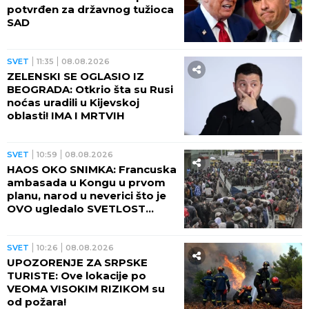
potvrđen za državnog tužioca
SAD
SVET
11:35
08.08.2026
ZELENSKI SE OGLASIO IZ
BEOGRADA: Otkrio šta su Rusi
noćas uradili u Kijevskoj
oblasti! IMA I MRTVIH
SVET
10:59
08.08.2026
HAOS OKO SNIMKA: Francuska
ambasada u Kongu u prvom
planu, narod u neverici što je
OVO ugledalo SVETLOST
DANA (VIDEO)
SVET
10:26
08.08.2026
UPOZORENJE ZA SRPSKE
TURISTE: Ove lokacije po
VEOMA VISOKIM RIZIKOM su
od požara!