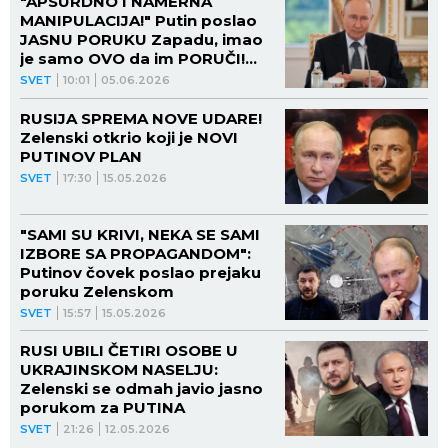
"APSURDNO I NAMERNA
MANIPULACIJA!" Putin poslao
JASNU PORUKU Zapadu, imao
je samo OVO da im PORUČI!
(VIDEO)
SVET
10:01
05.06.2026
RUSIJA SPREMA NOVE UDARE!
Zelenski otkrio koji je NOVI
PUTINOV PLAN
SVET
17:30
15.05.2026
"SAMI SU KRIVI, NEKA SE SAMI
IZBORE SA PROPAGANDOM":
Putinov čovek poslao prejaku
poruku Zelenskom
SVET
15:57
15.05.2026
RUSI UBILI ČETIRI OSOBE U
UKRAJINSKOM NASELJU:
Zelenski se odmah javio jasno
porukom za PUTINA
SVET
21:26
12.05.2026