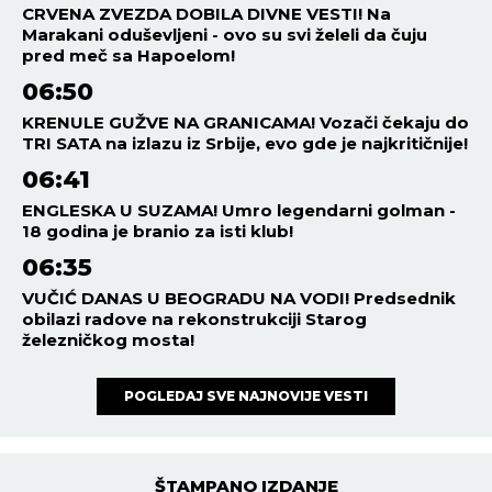
CRVENA ZVEZDA DOBILA DIVNE VESTI! Na
Marakani oduševljeni - ovo su svi želeli da čuju
pred meč sa Hapoelom!
06:50
KRENULE GUŽVE NA GRANICAMA! Vozači čekaju do
TRI SATA na izlazu iz Srbije, evo gde je najkritičnije!
06:41
ENGLESKA U SUZAMA! Umro legendarni golman -
18 godina je branio za isti klub!
06:35
VUČIĆ DANAS U BEOGRADU NA VODI! Predsednik
obilazi radove na rekonstrukciji Starog
železničkog mosta!
POGLEDAJ SVE NAJNOVIJE VESTI
ŠTAMPANO IZDANJE