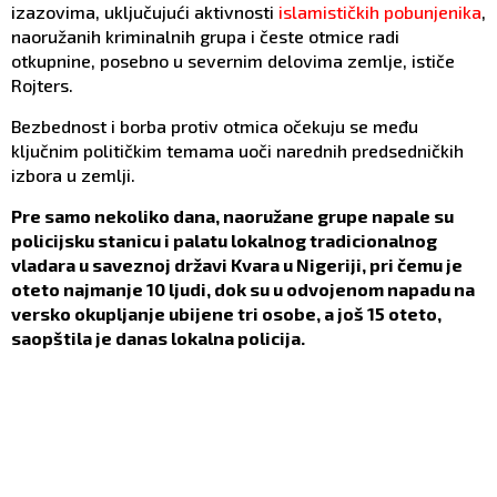
izazovima, uključujući aktivnosti
islamističkih pobunjenika
,
naoružanih kriminalnih grupa i česte otmice radi
otkupnine, posebno u severnim delovima zemlje, ističe
Rojters.
Bezbednost i borba protiv otmica očekuju se među
ključnim političkim temama uoči narednih predsedničkih
izbora u zemlji.
Pre samo nekoliko dana, naoružane grupe napale su
policijsku stanicu i palatu lokalnog tradicionalnog
vladara u saveznoj državi Kvara u Nigeriji, pri čemu je
oteto najmanje 10 ljudi, dok su u odvojenom napadu na
versko okupljanje ubijene tri osobe, a još 15 oteto,
saopštila je danas lokalna policija.