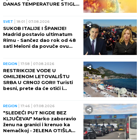
DANAS TEMPERATURE STIGLE
I DO 48 STEPENI!
SVET
18:01
07.08.2026
SUKOB ITALIJE I ŠPANIJE!
Madrid postavio ultimatum
Rimu - Sančez dao rok od 48
sati Meloni da povuče ovu
odluku, ona kratko rekla da
neće!
REGION
17:58
07.08.2026
RESTRIKCIJE VODE U
OMILJENOM LETOVALIŠTU
SRBA U CRNOJ GORI! Turisti
besni, prete da će otići i
otkazati smeštaj - POTPUNO
RASULO!
REGION
17:46
07.08.2026
"SLEDEĆI PUT NIGDE BEZ
KLJUČEVA!" Marko zaboravio
ženu na granici i krenuo ka
Nemačkoj - JELENA OTIŠLA
DO TOALETA, PA DOŽIVELA