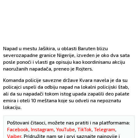
Napad u mestu Jašikira, u oblasti Baruten blizu
severozapadne granice Nigerije, izveden je oko dva sata
posle ponoći i vlasti ga opisuju kao koordinisanu akciju
naoružanih napadača, preneo je Rojters.
Komanda policije savezne države Kvara navela je da su
policajci uspeli da odbiju napad na lokalni policijski štab,
ali da su napadači tokom istog upada zapalili deo palate
emira i oteli 10 meštana koje su odveli na nepoznatu
lokaciju.
Poštovani čitaoci, možete nas pratiti i na platformama:
Facebook
,
Instagram
,
YouTube
,
TikTok
,
Telegram
,
Vajber
. Pridružite nam se i prvi saznajte najnovije i