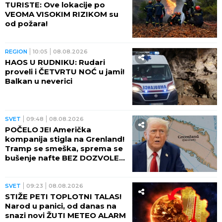
TURISTE: Ove lokacije po
VEOMA VISOKIM RIZIKOM su
od požara!
REGION
10:05
08.08.2026
HAOS U RUDNIKU: Rudari
proveli i ČETVRTU NOĆ u jami!
Balkan u neverici
SVET
09:48
08.08.2026
POČELO JE! Američka
kompanija stigla na Grenland!
Tramp se smeška, sprema se
bušenje nafte BEZ DOZVOLE
LOKALNIH VLASTI
SVET
09:23
08.08.2026
STIŽE PETI TOPLOTNI TALAS!
Narod u panici, od danas na
snazi novi ŽUTI METEO ALARM