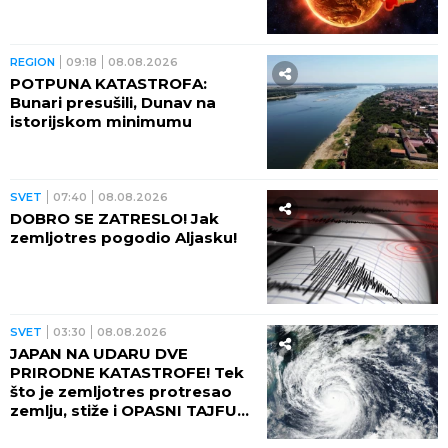
REGION
09:18
08.08.2026
POTPUNA KATASTROFA:
Bunari presušili, Dunav na
istorijskom minimumu
SVET
07:40
08.08.2026
DOBRO SE ZATRESLO! Jak
zemljotres pogodio Aljasku!
SVET
03:30
08.08.2026
JAPAN NA UDARU DVE
PRIRODNE KATASTROFE! Tek
što je zemljotres protresao
zemlju, stiže i OPASNI TAJFUN:
Otkazano više od 500 letova,