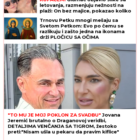
letovanja, razmenjuju nežnosti na
plaži: On bez majice, pokazao koliko
je posvećen otac
Trnovu Petku mnogi mešaju sa
Svetom Petkom: Evo po čemu se
razlikuju i zašto jedna na ikonama
drži PLOČICU SA OČIMA
"TO MU JE MOJ POKLON ZA SVADBU"
Jovana
Jeremić brutalno o Draganovoj veridbi,
DETALJIMA VENČANJA SA TIGROM, žestoko
preti:"Nisam ušla u pekaru da pravim kiflice"
(VIDEO)