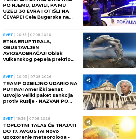
PO NJEMU, DAVILI, PA MU
UZELI 30 EVRA I OTIŠLI NA
ĆEVAPE! Cela Bugarska na
nogama zbog ubistva čoveka
- PRESUDILO MU PETORO
MALOLETNIKA, UVUKLI GA U
SVET
20:35
07.08.2026
JEZIVU ZAMKU!
ETNA ERUPTIRALA,
OBUSTAVLJEN
AVIOSAOBRAĆAJ! Oblak
vulkanskog pepela prekrio
nebo, fontana lave izlazi iz
kratera!
SVET
20:03
07.08.2026
TRAMP OZBILJNO UDARIO NA
PUTINA! Američki Senat
usvojio veliki paket sankcija
protiv Rusije - NAZVAN PO
POKOJNOM LINDZIJU
GREJEMU!
SVET
19:38
07.08.2026
TOPLOTNI TALAS ĆE TRAJATI
DO 17. AVGUSTA! Novo
upozorenje meteorologa -