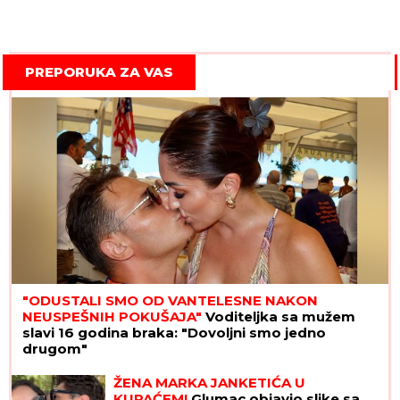
PREPORUKA ZA VAS
"ODUSTALI SMO OD VANTELESNE NAKON
NEUSPEŠNIH POKUŠAJA"
Voditeljka sa mužem
slavi 16 godina braka: "Dovoljni smo jedno
drugom"
ŽENA MARKA JANKETIĆA U
KUPAĆEM!
Glumac objavio slike sa