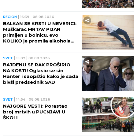
REGION
16:39
08.08.2026
BALKAN SE KRSTI U NEVERICI:
Muškarac MRTAV PIJAN
primljen u bolnicu, evo
KOLIKO je promila alkohola
imao u krvi!
SVET
15:07
08.08.2026
BAJDENU SE RAK PROŠIRIO
NA KOSTI! Oglasio se sin
Hanter i saopštio kako je sada
bivši predsednik SAD
SVET
14:54
08.08.2026
NAJGORE VESTI: Porastao
broj mrtvih u PUCNJAVI U
ŠKOLI