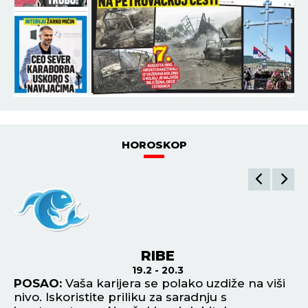
HOROSKOP
RIBE
19.2 - 20.3
o
POSAO:
Vaša karijera se polako uzdiže na viši
P
nivo. Iskoristite priliku za saradnju s
mo