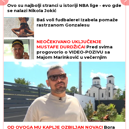
Ovo su najbolji stranci u istoriji NBA lige - evo gde
se nalazi Nikola Jokić
Baš voli fudbalere! Izabela pomaže
rastrzanom Gonzalesu
NEOČEKIVANO UKLJUČENJE
MUSTAFE DURDŽIĆA!
Pred svima
progovorio o VIDEO-POZIVU sa
Majom Marinković u večernjim
satima: "MEVLIDA JE LJUTA"
OD OVOGA MU KAPLJE OZBILJAN NOVAC!
Bora