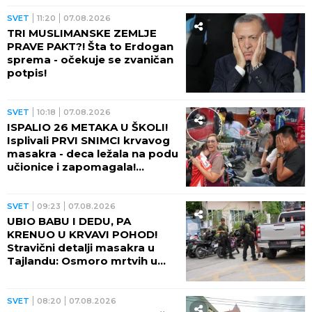
ŠOK ŽIVOTA!
SVET
11:20
07.08.2026
TRI MUSLIMANSKE ZEMLJE
PRAVE PAKT?! Šta to Erdogan
sprema - očekuje se zvaničan
potpis!
SVET
10:18
07.08.2026
ISPALIO 26 METAKA U ŠKOLI!
Isplivali PRVI SNIMCI krvavog
masakra - deca ležala na podu
učionice i zapomagala!
(VIDEO)
SVET
09:23
07.08.2026
UBIO BABU I DEDU, PA
KRENUO U KRVAVI POHOD!
Stravični detalji masakra u
Tajlandu: Osmoro mrtvih u
školi, najmanje 15 osoba
ranjeno! (FOTO)
SVET
08:20
07.08.2026