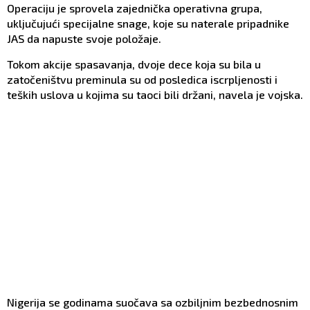
Operaciju je sprovela zajednička operativna grupa,
uključujući specijalne snage, koje su naterale pripadnike
JAS da napuste svoje položaje.
Tokom akcije spasavanja, dvoje dece koja su bila u
zatočeništvu preminula su od posledica iscrpljenosti i
teških uslova u kojima su taoci bili držani, navela je vojska.
Nigerija se godinama suočava sa ozbiljnim bezbednosnim