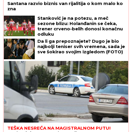
Santana razvio biznis van rijalitija o kom malo ko
zna
Stanković je na potezu, a meč
sezone blizu: Holanđanin se čeka,
trener crveno-belih donosi konačnu
odluku
Da li ga prepoznajete? Dugo je bio
najbolji teniser svih vremena, sada je
sve šokirao svojim izgledom (FOTO)
TEŠKA NESREĆA NA MAGISTRALNOM PUTU!