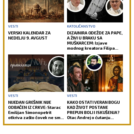
VESTI
KATOLIČANSTVO
VERSKI KALENDAR ZA
DIZAJNIRA ODEŽDE ZA PAPE,
NEDELJU 9. AVGUST
A ŽIVI U BRAKU SA
MUŠKARCEM: Izjave
modnog kreatora Filipa
Sorčinela otvorile
neprijatno pitanje za
Katoličku crkvu
VESTI
VESTI
NIJEDAN GREŠNIK NIJE
KAKO OSTATI VERAN BOGU
ODBAČEN IZ CRKVE: Starac
KAD ŽIVOT POSTANE
Emilijan Simonopetrit
PREPUN BOLI I ISKUŠENJA?
otkriva zašto čovek ne sme
Otac Andrej o ćutanju
da izgubi nadu
Gospoda kad je najteže!