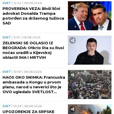
SVET
12:02
08.08.2026
PROVERENA VEZA: Bivši lični
advokat Donalda Trampa
potvrđen za državnog tužioca
SAD
SVET
11:35
08.08.2026
ZELENSKI SE OGLASIO IZ
BEOGRADA: Otkrio šta su Rusi
noćas uradili u Kijevskoj
oblasti! IMA I MRTVIH
SVET
10:59
08.08.2026
HAOS OKO SNIMKA: Francuska
ambasada u Kongu u prvom
planu, narod u neverici što je
OVO ugledalo SVETLOST
DANA (VIDEO)
SVET
10:26
08.08.2026
UPOZORENJE ZA SRPSKE