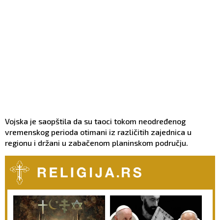
Vojska je saopštila da su taoci tokom neodređenog
vremenskog perioda otimani iz različitih zajednica u
regionu i držani u zabačenom planinskom području.