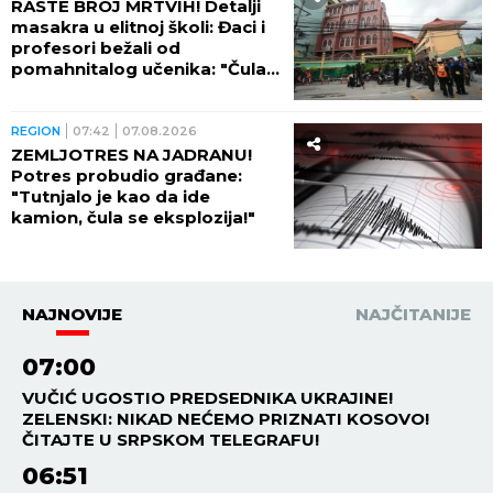
RASTE BROJ MRTVIH! Detalji
masakra u elitnoj školi: Đaci i
profesori bežali od
pomahnitalog učenika: "Čula
se pucnjava, a onda je sve
utihnulo!" (FOTO)
REGION
07:42
07.08.2026
ZEMLJOTRES NA JADRANU!
Potres probudio građane:
"Tutnjalo je kao da ide
kamion, čula se eksplozija!"
NAJNOVIJE
NAJČITANIJE
07:00
VUČIĆ UGOSTIO PREDSEDNIKA UKRAJINE!
ZELENSKI: NIKAD NEĆEMO PRIZNATI KOSOVO!
ČITAJTE U SRPSKOM TELEGRAFU!
06:51