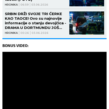
HRONIKA
06:59
03.06.2026
SRBIN DRŽI SVOJE TRI ĆERKE
KAO TAOCE! Ovo su najnovije
informacije o stanju devojčica -
DRAMA U DORTMUNDU JOŠ
TRAJE!
HRONIKA
00:26
03.06.2026
BONUS VIDEO: