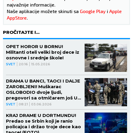
najvažnije informacije.
Naše aplikacije možete skinuti sa
Google Play
i
Apple
AppStore
.
PROČITAJTE I...
OPET HOROR U BORNU!
Militanti oteli veliki broj dece iz
osnovne i srednje škole!
SVET
20:16
15.05.2026
DRAMA U BANCI, TAOCI I DALJE
ZAROBLJENI! Muškarac
OSLOBODIO dvoje ljudi,
pregovori sa otmičarem još U
TOKU! (FOTO, VIDEO)
SVET
08:21
03.06.2026
KRAJ DRAME U DORTMUNDU!
Predao se Srbin koji je ranio
policajca i držao troje dece kao
taoce! (FOTO)