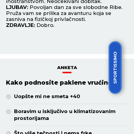
inostranstvom. Neočekivani dobitak.
ne
LJUBAV:
Povoljan dan za sve slobodne Ribe.
do
ad
Pruža vam se prilika za avanturu koja se
L
u.
zasniva na fizičkoj privlačnosti.
lj
ZDRAVLJE:
Dobro.
za
Z
SPORTISSIMO
ANKETA
Kako podnosite paklene vrućine?
Uopšte mi ne smeta +40
Boravim u isključivo u klimatizovanim
prostorijama
Što više tečnosti i nema frke