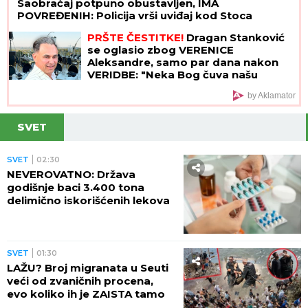
Saobraćaj potpuno obustavljen, IMA
POVREĐENIH: Policija vrši uviđaj kod Stoca
PRŠTE ČESTITKE!
Dragan Stanković
se oglasio zbog VERENICE
Aleksandre, samo par dana nakon
VERIDBE: "Neka Bog čuva našu
ljubav!"
by Aklamator
SVET
SVET
02:30
NEVEROVATNO: Država
godišnje baci 3.400 tona
delimično iskorišćenih lekova
SVET
01:30
LAŽU? Broj migranata u Seuti
veći od zvaničnih procena,
evo koliko ih je ZAISTA tamo