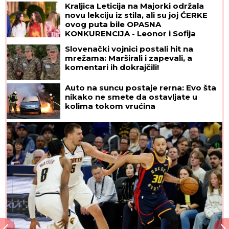
Kraljica Leticija na Majorki održala
novu lekciju iz stila, ali su joj ĆERKE
ovog puta bile OPASNA
KONKURENCIJA - Leonor i Sofija
blistale u prelepim letnjim haljinama
Slovenački vojnici postali hit na
mrežama: Marširali i zapevali, a
komentari ih dokrajčili!
Auto na suncu postaje rerna: Evo šta
nikako ne smete da ostavljate u
kolima tokom vrućina