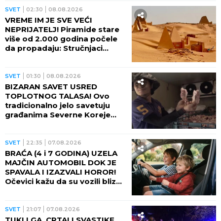
naređene evakuacije
SVET
02:30
08.08.2026
VREME IM JE SVE VEĆI
NEPRIJATELJ! Piramide stare
više od 2.000 godina počele
da propadaju: Stručnjaci
upozoravaju na najgori
scenario
SVET
01:30
08.08.2026
BIZARAN SAVET USRED
TOPLOTNOG TALASA! Ovo
tradicionalno jelo savetuju
građanima Severne Koreje
tokom najvećih vrućina
SVET
22:35
07.08.2026
BRAĆA (4 i 7 GODINA) UZELA
MAJČIN AUTOMOBIL DOK JE
SPAVALA I IZAZVALI HOROR!
Očevici kažu da su vozili blizu
100 na sat - ZA NEVEROVATI
ŠTA SE DOGODILO!
SVET
21:07
07.08.2026
TUKLI GA, CRTALI SVASTIKE