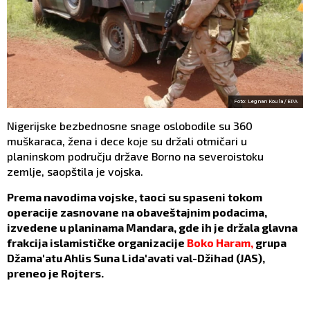
Foto: Legnan Koula / EPA
Nigerijske bezbednosne snage oslobodile su 360
muškaraca, žena i dece koje su držali otmičari u
planinskom području države Borno na severoistoku
zemlje, saopštila je vojska.
Prema navodima vojske, taoci su spaseni tokom
operacije zasnovane na obaveštajnim podacima,
izvedene u planinama Mandara, gde ih je držala glavna
frakcija islamističke organizacije
Boko Haram,
grupa
Džama'atu Ahlis Suna Lida'avati val-Džihad (JAS),
preneo je Rojters.