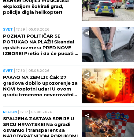
BANKE! Dvojica muškaraca
ekplozijom šokirali grad,
policija digla helikopter!
SVET
17:59
05.08.2026
POZNATI POLITIČAR SE
POTUKAO NA PLAŽI! Skandal
epskih razmera PRED NOVE
IZBORE! Pretio i da će pucati u
suprugu drugog muškarca
(VIDEO)
SVET
17:30
05.08.2026
PAKAO NA ZEMLJI: Čak 27
gradova dobilo upozorenje za
NOVI toplotni udar! U ovom
gradu izmereno neverovatnih
75 STEPENI NA ASFALTU!
REGION
17:17
05.08.2026
SPALJENA ZASTAVA SRBIJE U
SRCU HRVATSKE! Na ogradi
osvanuo i transparent sa
NAJODVRATNIJOM PORUKOM!