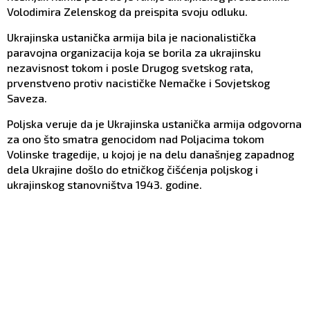
Volodimira Zelenskog da preispita svoju odluku.
Ukrajinska ustanička armija bila je nacionalistička
paravojna organizacija koja se borila za ukrajinsku
nezavisnost tokom i posle Drugog svetskog rata,
prvenstveno protiv nacističke Nemačke i Sovjetskog
Saveza.
Poljska veruje da je Ukrajinska ustanička armija odgovorna
za ono što smatra genocidom nad Poljacima tokom
Volinske tragedije, u kojoj je na delu današnjeg zapadnog
dela Ukrajine došlo do etničkog čišćenja poljskog i
ukrajinskog stanovništva 1943. godine.