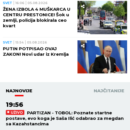
SVET
16:06
05.08.2026
ŽENA IZBOLA 4 MUŠKARCA U
CENTRU PRESTONICE! Šok u
zemlji, policija blokirala ceo
kvart
SVET
15:54
05.08.2026
PUTIN POTPISAO OVAJ
ZAKON! Novi udar iz Kremlja
NAJNOVIJE
NAJČITANIJE
19:56
PARTIZAN - TOBOL: Poznate startne
UŽIVO
postave, evo koga je Saša Ilić odabrao za megdan
sa Kazahstancima