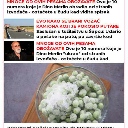
MNOGE OD OVIH PESAMA OBOŽAVATE
Ovo je 10
numera koje je Dino Merlin obradio od stranih
izvođača - ostaćete u čudu kad vidite spisak
EVO KAKO SE BRANI VOZAČ
KAMIONA KOJI JE POKOSIO PUTARE
Saslušan u tužilaštvu u Šapcu: Udario
u pešake na putu, pa završio kod
metalne ograde
MNOGE OD OVIH PESAMA
OBOŽAVATE
Ovo je 10 numera koje je
Dino Merlin "ukrao" od stranih
izvođača - ostaćete u čudu kad
vidite spisak