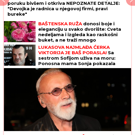
poruku bivšem i otkriva NEPOZNATE DETALJE:
"Devojka je radnica u njegovoj firmi, pravi
bureke"
BAŠTENSKA RUŽA
donosi boje i
eleganciju u svako dvorište: Cveta
nedeljama i izgleda kao raskošni
buket, a ne traži mnogo
LUKASOVA NAJMLAĐA ĆERKA
VIKTORIJA JE BAŠ PORASLA!
Sa
sestrom Sofijom uživa na moru:
Ponosna mama Sonja pokazala
fotke, puno joj srce