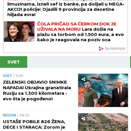
limuzinama, izneli sef iz banke, pa dolijali u MEGA-
AKCIJI policije: Ojadili 9 provincija za desetine
hiljada evra!
ČOLA PRIČAO SA ĆERKOM DOK JE
UŽIVALA NA MORU
Lara došla na
plažu sa torbom od 1.500 eura, a evo
kako je reagovala na poziv oca
by Aklamator
SVET
SVET
11:39
ZELENSKI OBJAVIO SNIMKE
NAPADA! Ukrajina granatirala
Rusiju sa 1.300 kilometara -
evo šta je pogođeno!
REGION
08:30
USTAŠE POBILE 826 ŽENA,
DECE I STARACA: Zorom je