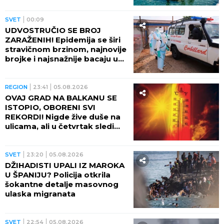
okolnosti
SVET
00:09
UDVOSTRUČIO SE BROJ
ZARAŽENIH! Epidemija se širi
stravičnom brzinom, najnovije
brojke i najsnažnije bacaju u
OČAJ
REGION
23:41
05.08.2026
OVAJ GRAD NA BALKANU SE
ISTOPIO, OBORENI SVI
REKORDI! Nigde žive duše na
ulicama, ali u četvrtak sledi
veliki preokret
SVET
23:20
05.08.2026
DŽIHADISTI UPALI IZ MAROKA
U ŠPANIJU? Policija otkrila
šokantne detalje masovnog
ulaska migranata
SVET
22:54
05.08.2026