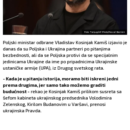
Foto: Tanjug/AP Photo/Pascal Bastien
Poljski ministar odbrane Vładisłav Kosinjak Kamiš izjavio je
danas da su Poljska i Ukrajina partneri po pitanjima
bezbednosti, ali da se Poljska protivi da se specijalnim
jedinicama Ukrajine da ime po pripadnicima Ukrajinske
ustaničke armije (UPA), iz Drugog svetskog rata.
- Kada je u pitanju istorija, moramo biti iskreni jedni
prema drugima, jer samo tako možemo graditi
budućnost -
rekao je Kosinjak Kamiš prilikom susreta sa
šefom kabineta ukrajinskog predsednika Volodimira
Zelenskog, Kirilom Budanovim u Varšavi, prenosi
ukrajinska Pravda.