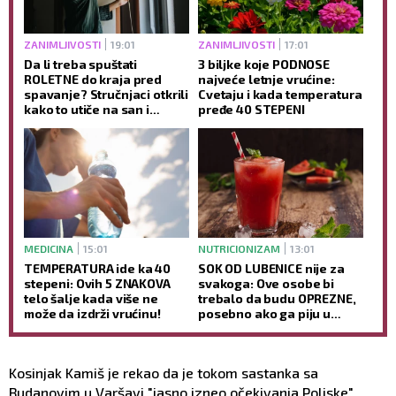
ZANIMLJIVOSTI
19:01
ZANIMLJIVOSTI
17:01
Da li treba spuštati
3 biljke koje PODNOSE
ROLETNE do kraja pred
najveće letnje vrućine:
spavanje? Stručnjaci otkrili
Cvetaju i kada temperatura
kako to utiče na san i
pređe 40 STEPENI
jutarnje buđenje
MEDICINA
15:01
NUTRICIONIZAM
13:01
TEMPERATURA ide ka 40
SOK OD LUBENICE nije za
stepeni: Ovih 5 ZNAKOVA
svakoga: Ove osobe bi
telo šalje kada više ne
trebalo da budu OPREZNE,
može da izdrži vrućinu!
posebno ako ga piju u
većim količinama
Kosinjak Kamiš je rekao da je tokom sastanka sa
Budanovim u Varšavi "jasno izneo očekivanja Poljske"