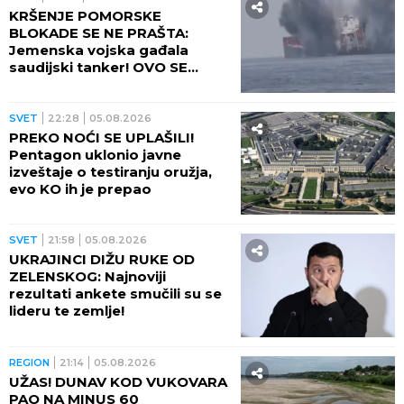
KRŠENJE POMORSKE
BLOKADE SE NE PRAŠTA:
Jemenska vojska gađala
saudijski tanker! OVO SE
OPASNO ZAKUVALO
SVET
22:28
05.08.2026
PREKO NOĆI SE UPLAŠILI!
Pentagon uklonio javne
izveštaje o testiranju oružja,
evo KO ih je prepao
SVET
21:58
05.08.2026
UKRAJINCI DIŽU RUKE OD
ZELENSKOG: Najnoviji
rezultati ankete smučili su se
lideru te zemlje!
REGION
21:14
05.08.2026
UŽAS! DUNAV KOD VUKOVARA
PAO NA MINUS 60