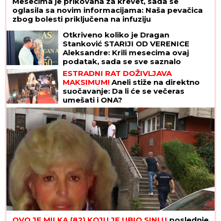
Mesecima je prikovana za krevet, sada se
oglasila sa novim informacijama: Naša pevačica
zbog bolesti priključena na infuziju
Otkriveno koliko je Dragan
Stanković STARIJI OD VERENICE
Aleksandre: Krili mesecima ovaj
podatak, sada se sve saznalo
ESTRADNI RAT DOŽIVLJAVA
MAKSIMUM!
Aneli stiže na direktno
suočavanje: Da li će se večeras
umešati i ONA?
OVO JE MILKA (82) KOJU JE UBIO SIN! U
poslednje