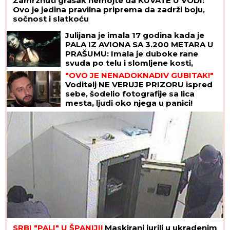
Zamrznuti grašak nemojte da KUVATE U VODI:
Ovo je jedina pravilna priprema da zadrži boju,
sočnost i slatkoću
Julijana je imala 17 godina kada je
PALA IZ AVIONA SA 3.200 METARA U
PRAŠUMU: Imala je duboke rane
svuda po telu i slomljene kosti,
videla je MRTVU MAJKU, ali nije želela
"OVO JE NENADOKNADIV GUBITAK!"
da se preda
Voditelj NE VERUJE PRIZORU ispred
sebe, šodelio fotografije sa lica
mesta, ljudi oko njega u panici!
(FOTO)
SRBI "PALI" U ŠPANIJI!
Maskirani jurili u ukradenim