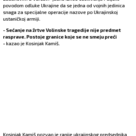
povodom odluke Ukrajine da se jedna od vojnih jedinica
snaga za specijalne operacije nazove po Ukrajinskoj
ustaničkoj armiji.
- Sećanje na žrtve Volinske tragedije nije predmet
rasprave. Postoje granice koje se ne smeju preći
-
kazao je Kosinjak Kamiš.
Kosinjak Kamiš pozvao je ranije ukrajinskog predsednika