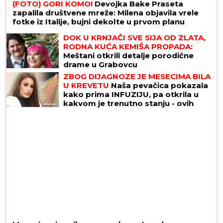
(FOTO) GORI KOMO!
Devojka Bake Praseta
zapalila društvene mreže: Milena objavila vrele
fotke iz Italije, bujni dekolte u prvom planu
DOK U KRNJAČI SVE SIJA OD ZLATA,
RODNA KUĆA KEMIŠA PROPADA:
Meštani otkrili detalje porodične
drame u Grabovcu
ZBOG DIJAGNOZE JE MESECIMA BILA
U KREVETU
Naša pevačica pokazala
kako prima INFUZIJU, pa otkrila u
kakvom je trenutno stanju - ovih
dana prodaje i kuću