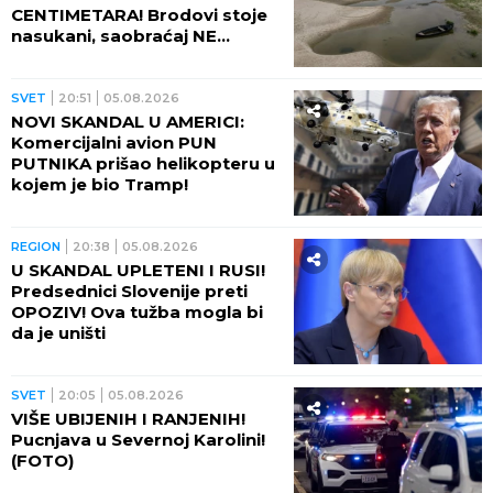
CENTIMETARA! Brodovi stoje
nasukani, saobraćaj NE
POSTOJI
SVET
20:51
05.08.2026
NOVI SKANDAL U AMERICI:
Komercijalni avion PUN
PUTNIKA prišao helikopteru u
kojem je bio Tramp!
REGION
20:38
05.08.2026
U SKANDAL UPLETENI I RUSI!
Predsednici Slovenije preti
OPOZIV! Ova tužba mogla bi
da je uništi
SVET
20:05
05.08.2026
VIŠE UBIJENIH I RANJENIH!
Pucnjava u Severnoj Karolini!
(FOTO)