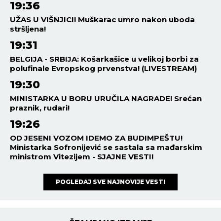
19:36
UŽAS U VIŠNJICI! Muškarac umro nakon uboda
stršljena!
19:31
BELGIJA - SRBIJA: Košarkašice u velikoj borbi za
polufinale Evropskog prvenstva! (LIVESTREAM)
19:30
MINISTARKA U BORU URUČILA NAGRADE! Srećan
praznik, rudari!
19:26
OD JESENI VOZOM IDEMO ZA BUDIMPEŠTU!
Ministarka Sofronijević se sastala sa mađarskim
ministrom Vitezijem - SJAJNE VESTI!
POGLEDAJ SVE NAJNOVIJE VESTI