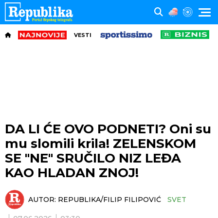
VESTI
DA LI ĆE OVO PODNETI? Oni su
mu slomili krila! ZELENSKOM
SE "NE" SRUČILO NIZ LEĐA
KAO HLADAN ZNOJ!
AUTOR:
REPUBLIKA/FILIP FILIPOVIĆ
SVET