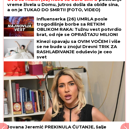
vreme živela u Domu, jutros došla da obiđe sina,
a on je TUKAO DO SMRTI! (FOTO, VIDEO)
Influenserka (26) UMRLA posle
trogodišnje borbe sa RETKIM
OBLIKOM RAKA: Tužnu vest potvrdio
brat, od nje se OPRAŠTAJU MILIONI
PRATILACA
Kinezi spavaju sa OVIM VOĆEM i više
se ne bude u znoju! Drevni TRIK ZA
RASHLAĐIVANJE oduševio je ceo
svet
Jovana Jeremić PREKINULA ĆUTANJE, šalje