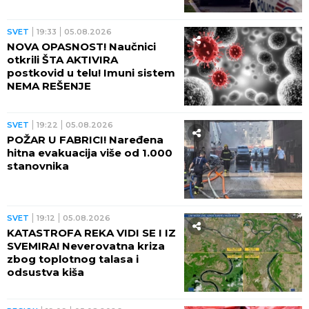
SVET
19:33
05.08.2026
NOVA OPASNOST! Naučnici
otkrili ŠTA AKTIVIRA
postkovid u telu! Imuni sistem
NEMA REŠENJE
SVET
19:22
05.08.2026
POŽAR U FABRICI! Naređena
hitna evakuacija više od 1.000
stanovnika
SVET
19:12
05.08.2026
KATASTROFA REKA VIDI SE I IZ
SVEMIRA! Neverovatna kriza
zbog toplotnog talasa i
odsustva kiša