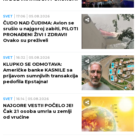
SVET
17:06
05.08.2026
ČUDO NAD ČUDIMA: Avion se
srušio u najgoroj zabiti, PILOTI
PRONAĐENI ŽIVI I ZDRAVI!
Ovako su preživeli
SVET
16:32
05.08.2026
KLUPKO SE ODMOTAVA:
Američke banke KASNILE sa
prijavom sumnjivih transakcija
pedofila Epstajna!
SVET
16:14
05.08.2026
NAJGORE VESTI! POČELO JE!
Čak 21 osoba umrla u zemlji
od vrućine