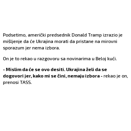
Podsetimo, američki predsednik Donald Tramp izrazio je
mišljenje da će Ukrajina morati da pristane na mirovni
sporazum jer nema izbora.
On je to rekao u razgovoru sa novinarima u Beloj kući.
- Mislim da će se ovo desiti. Ukrajina želi da se
dogovori jer, kako mi se čini, nemaju izbora -
rekao je on,
prenosi TASS.