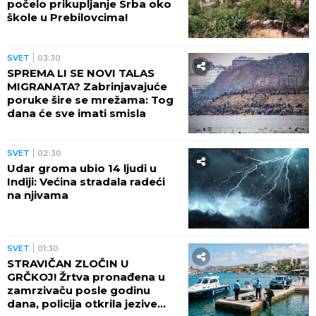
počelo prikupljanje Srba oko
škole u Prebilovcima!
SVET
03:30
SPREMA LI SE NOVI TALAS
MIGRANATA? Zabrinjavajuće
poruke šire se mrežama: Tog
dana će sve imati smisla
SVET
02:30
Udar groma ubio 14 ljudi u
Indiji: Većina stradala radeći
na njivama
SVET
01:30
STRAVIČAN ZLOČIN U
GRČKOJ! Žrtva pronađena u
zamrzivaču posle godinu
dana, policija otkrila jezive