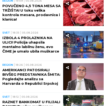
REGION
19:09
05.08.2026
POVUČENO 4,5 TONA MESA SA
TRŽIŠTA! U toku velika
kontrola mesara, prodavnica i
klanica!
SVET
18:35
05.08.2026
IZBOLA 4 PROLAZNIKA NA
ULICI! Policija uhapsila
mentalno labilnu ženu, evo
ČIME je umalo ubila muškarce
REGION
18:26
05.08.2026
AMERIKANCI PATOSIRALI
BIVŠEG PREDSTAVNIKA ŠMITA:
Pogledajte analizu sa
Harvarda o Republici Srpskoj
SVET
18:12
05.08.2026
RAZNET BANKOMAT U FILIJALI