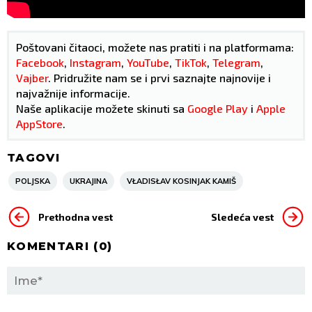
Poštovani čitaoci, možete nas pratiti i na platformama:
Facebook
,
Instagram
,
YouTube
,
TikTok
,
Telegram
,
Vajber
. Pridružite nam se i prvi saznajte najnovije i
najvažnije informacije.
Naše aplikacije možete skinuti sa
Google Play
i
Apple
AppStore
.
TAGOVI
POLJSKA
UKRAJINA
VŁADISŁAV KOSINJAK KAMIŠ
Prethodna vest
Sledeća vest
KOMENTARI (
0
)