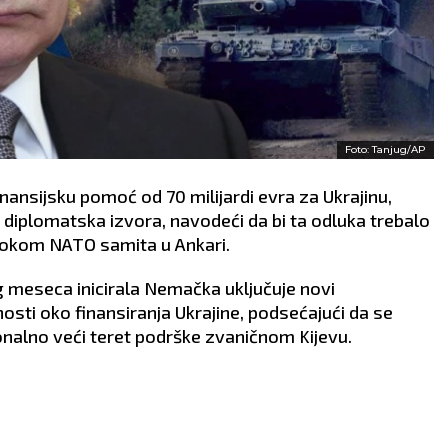
Foto: Tanjug/AP
ansijsku pomoć od 70 milijardi evra za Ukrajinu,
a diplomatska izvora, navodeći da bi ta odluka trebalo
okom NATO samita u Ankari.
log meseca inicirala Nemačka uključuje novi
ti oko finansiranja Ukrajine, podsećajući da se
nalno veći teret podrške zvaničnom Kijevu.