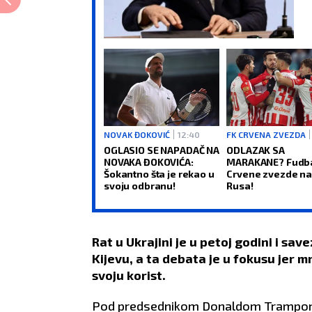
NOVAK ĐOKOVIĆ
12:40
FK CRVENA ZVEZDA
OGLASIO SE NAPADAČ NA
ODLAZAK SA
NOVAKA ĐOKOVIĆA:
MARAKANE? Fudb
Šokantno šta je rekao u
Crvene zvezde na
svoju odbranu!
Rusa!
Rat u Ukrajini je u petoj godini i sa
Kijevu, a ta debata je u fokusu jer 
svoju korist.
Pod predsednikom Donaldom Trampom, 