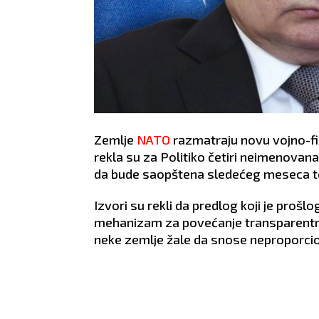
Zemlje
NATO
razmatraju novu vojno-fin
rekla su za Politiko četiri neimenovan
da bude saopštena sledećeg meseca t
Izvori su rekli da predlog koji je proš
mehanizam za povećanje transparentnos
neke zemlje žale da snose neproporcio