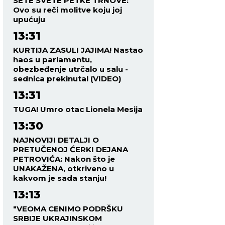
SETE SVETE PETKE TRNOVE:
Ovo su reči molitve koju joj
upućuju
13:31
KURTIJA ZASULI JAJIMA! Nastao
haos u parlamentu,
obezbeđenje utrčalo u salu -
sednica prekinuta! (VIDEO)
13:31
TUGA! Umro otac Lionela Mesija
13:30
NAJNOVIJI DETALJI O
PRETUČENOJ ĆERKI DEJANA
PETROVIĆA: Nakon što je
UNAKAŽENA, otkriveno u
kakvom je sada stanju!
13:13
"VEOMA CENIMO PODRŠKU
SRBIJE UKRAJINSKOM