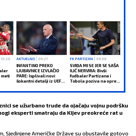
10:20
AKTUELNO
09:27
FK PARTIZAN
09:08
INFANTINO PREKO
SVIĐA MI SE JER SE SAŠA
aler
LJUBAVNICE IZVLAČIO
ILIĆ NERVIRA: Bivši
 meti
PARE: Isplivali novi
fudbaler Partizana i
šokantni detalji iz UEFA i
Tobola poziva na oprez
FIFA!
u revanšu
veznici se užurbano trude da ojačaju vojnu podršku
mnogi eksperti smatraju da Kijev preokreće rat u
Sjedinjene Američke Države su obustavile gotovo