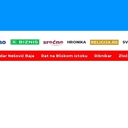
HRONIKA
SV
dar Nešović Baja
Rat na Bliskom istoku
Ribnikar
Zloč