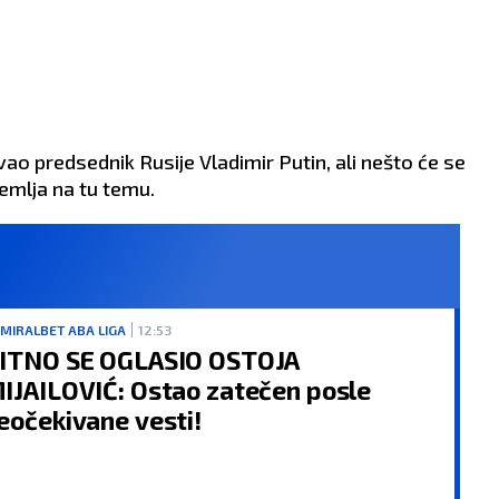
ao predsednik Rusije Vladimir Putin, ali nešto će se
remlja na tu temu.
MIRALBET ABA LIGA
12:53
ITNO SE OGLASIO OSTOJA
IJAILOVIĆ: Ostao zatečen posle
eočekivane vesti!