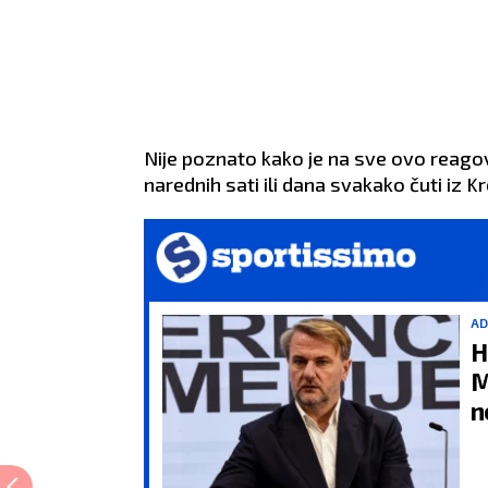
Nije poznato kako je na sve ovo reagov
narednih sati ili dana svakako čuti iz K
AD
H
M
n