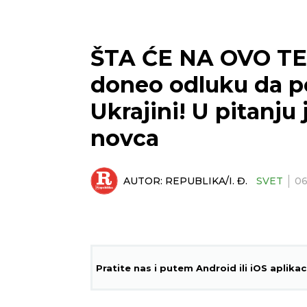
ŠTA ĆE NA OVO TE
doneo odluku da 
Ukrajini! U pitan
novca
AUTOR:
REPUBLIKA/I. Đ.
SVET
06
Pratite nas i putem Android ili iOS aplikac