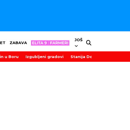
JOŠ
ET
ZABAVA
in u Boru
Izgubljeni gradovi
Stanija Dobrojević