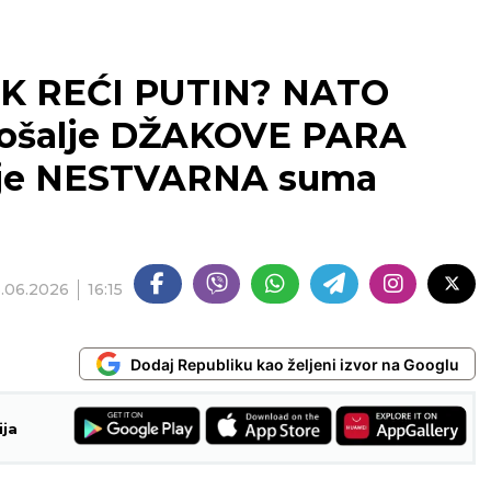
K REĆI PUTIN? NATO
pošalje DŽAKOVE PARA
ju je NESTVARNA suma
.06.2026
16:15
Dodaj Republiku kao željeni izvor na Googlu
ija