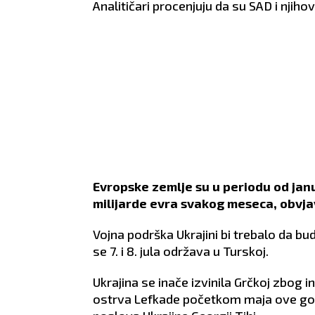
Analitičari procenjuju da su SAD i njihovi
Evropske zemlje su u periodu od janu
milijarde evra svakog meseca, obvjavl
Vojna podrška Ukrajini bi trebalo da bu
se 7. i 8. jula održava u Turskoj.
Ukrajina se inače izvinila Grčkoj zbog
ostrva Lefkade početkom maja ove godi