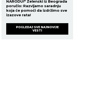
NARODU!" Zelenski iz Beograda
poručio: Razvijamo saradnju
koja će pomoći da izdržimo sve
izazove rata!
POGLEDAJ SVE NAJNOVIJE
VESTI