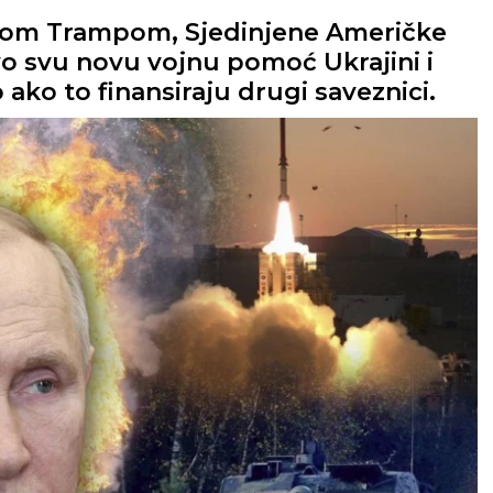
om Trampom, Sjedinjene Američke
o svu novu vojnu pomoć Ukrajini i
ako to finansiraju drugi saveznici.