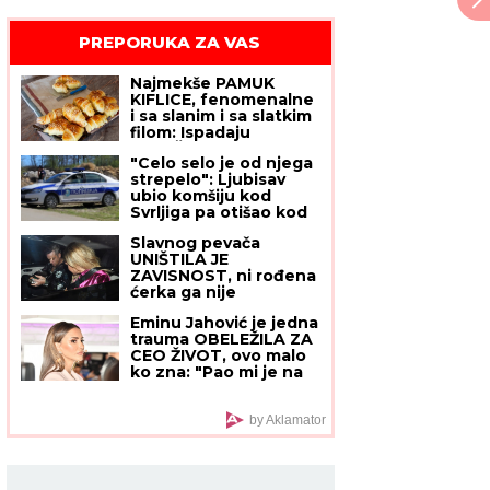
PREPORUKA ZA VAS
Najmekše PAMUK
KIFLICE, fenomenalne
i sa slanim i sa slatkim
filom: Ispadaju
SAVRŠENO baš svaki
"Celo selo je od njega
put - sa OVIM
strepelo": Ljubisav
RECEPTOM nema
ubio komšiju kod
greške
Svrljiga pa otišao kod
zubara, oglasila se
Slavnog pevača
porodica posle
UNIŠTILA JE
presude
ZAVISNOST, ni rođena
ćerka ga nije
prepoznala:
Eminu Jahović je jedna
Bezuslovna ljubav
trauma OBELEŽILA ZA
jedne žene promenila
CEO ŽIVOT, ovo malo
mu je ŽIVOT IZ
ko zna: "Pao mi je na
KORENA
ruke, bilo mi je strašno
teško"
by Aklamator