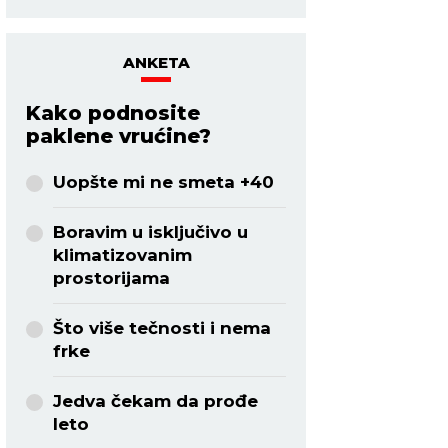
ANKETA
Kako podnosite
paklene vrućine?
Uopšte mi ne smeta +40
Boravim u isključivo u
klimatizovanim
prostorijama
Što više tečnosti i nema
frke
Jedva čekam da prođe
leto