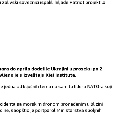
 zalivski saveznici ispalili hiljade Patriot projektila.
ara do aprila dodelile Ukrajini u proseku po 2
jeno je u izveštaju Kiel Instituta.
de jedna od ključnih tema na samitu lidera NATO-a koji
 incidenta sa morskim dronom pronađenim u blizini
ne, saopštio je portparol Ministarstva spoljnih