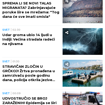
SPREMA LI SE NOVI TALAS
MIGRANATA? Zabrinjavajuće
poruke šire se mrežama: "Tog
dana će sve imati smisla"
SVET
02:30
Udar groma ubio 14 ljudi u
Indiji: Većina stradala radeći
na njivama
SVET
01:30
STRAVIČAN ZLOČIN U
GRČKOJ! Žrtva pronađena u
zamrzivaču posle godinu
dana, policija otkrila jezive
okolnosti
SVET
00:09
UDVOSTRUČIO SE BROJ
ZARAŽENIH! Epidemija se širi