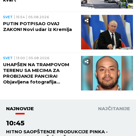
SVET
15:54
05.08.2026
PUTIN POTPISAO OVAJ
ZAKON! Novi udar iz Kremlja
SVET
13:00
05.08.2026
UHAPŠEN NA TRAMPOVOM
TERENU SA MECIMA ZA
PROBIJANJE PANCIRA!
Objavljena fotografija
muškarca, preti mu najmanje
10 godina robije (FOTO,
VIDEO)
NAJNOVIJE
NAJČITANIJE
10:45
HITNO SAOPŠTENJE PRODUKCIJE PINKA -