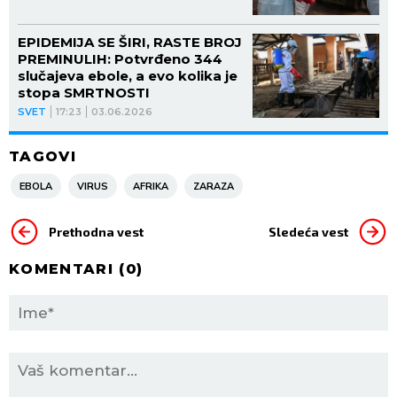
EPIDEMIJA SE ŠIRI, RASTE BROJ
PREMINULIH: Potvrđeno 344
slučajeva ebole, a evo kolika je
stopa SMRTNOSTI
SVET
17:23
03.06.2026
TAGOVI
EBOLA
VIRUS
AFRIKA
ZARAZA
Prethodna vest
Sledeća vest
KOMENTARI (
0
)