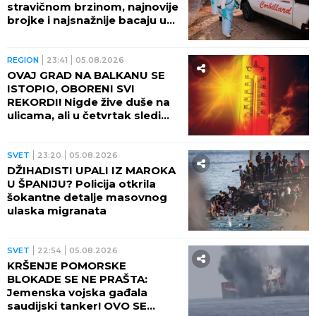
stravičnom brzinom, najnovije
brojke i najsnažnije bacaju u
OČAJ
REGION
23:41
05.08.2026
OVAJ GRAD NA BALKANU SE
ISTOPIO, OBORENI SVI
REKORDI! Nigde žive duše na
ulicama, ali u četvrtak sledi
veliki preokret
SVET
23:20
05.08.2026
DŽIHADISTI UPALI IZ MAROKA
U ŠPANIJU? Policija otkrila
šokantne detalje masovnog
ulaska migranata
SVET
22:54
05.08.2026
KRŠENJE POMORSKE
BLOKADE SE NE PRAŠTA:
Jemenska vojska gađala
saudijski tanker! OVO SE