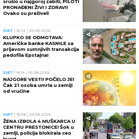
srušio u najgoroj zabiti, PILOTI
PRONAĐENI ŽIVI I ZDRAVI!
Ovako su preživeli
SVET
16:32
05.08.2026
KLUPKO SE ODMOTAVA:
Američke banke KASNILE sa
prijavom sumnjivih transakcija
pedofila Epstajna!
SVET
16:14
05.08.2026
NAJGORE VESTI! POČELO JE!
Čak 21 osoba umrla u zemlji
od vrućine
SVET
16:06
05.08.2026
ŽENA IZBOLA 4 MUŠKARCA U
CENTRU PRESTONICE! Šok u
zemlji, policija blokirala ceo
kvart