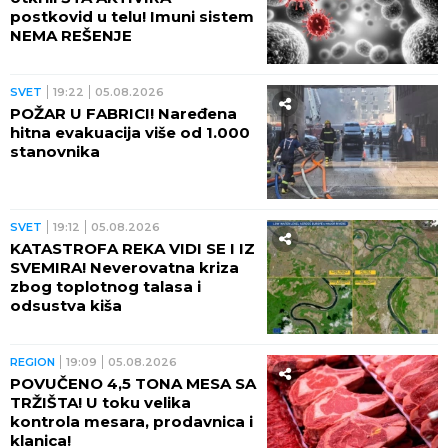
postkovid u telu! Imuni sistem
NEMA REŠENJE
SVET
19:22
05.08.2026
POŽAR U FABRICI! Naređena
hitna evakuacija više od 1.000
stanovnika
SVET
19:12
05.08.2026
KATASTROFA REKA VIDI SE I IZ
SVEMIRA! Neverovatna kriza
zbog toplotnog talasa i
odsustva kiša
REGION
19:09
05.08.2026
POVUČENO 4,5 TONA MESA SA
TRŽIŠTA! U toku velika
kontrola mesara, prodavnica i
klanica!