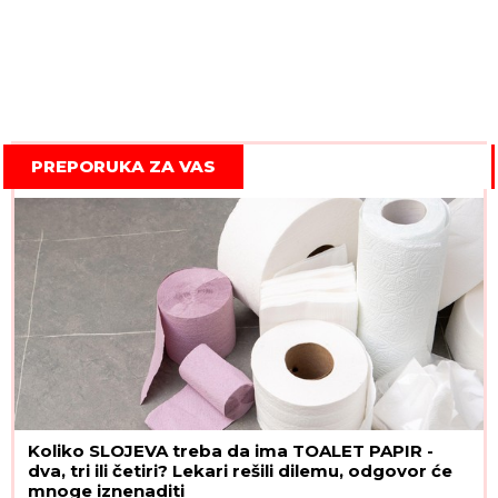
PREPORUKA ZA VAS
Koliko SLOJEVA treba da ima TOALET PAPIR -
dva, tri ili četiri? Lekari rešili dilemu, odgovor će
mnoge iznenaditi