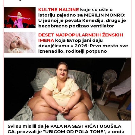
KULTNE HALJINE
koje su ušle u
istoriju zajedno sa MERILIN MONRO:
U jednoj je pevala Kenediju, drugu je
bezobrazno podizao ventilator
metroa, a trećoj se GUBI SVAKI TRAG
DESET NAJPOPULARNIJIH ŽENSKIH
IMENA
koja Evropljani daju
devojčicama u 2026: Prvo mesto sve
iznenadilo, roditelji potpuno
promenili favorite
Svi su mislili da je PALA NA SESTRIĆA I UGUŠILA
GA, prozvali je "UBICOM OD POLA TONE", a onda