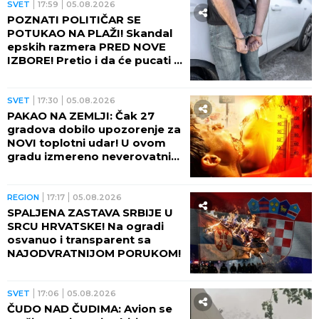
SVET
17:59
05.08.2026
POZNATI POLITIČAR SE
POTUKAO NA PLAŽI! Skandal
epskih razmera PRED NOVE
IZBORE! Pretio i da će pucati u
suprugu drugog muškarca
(VIDEO)
SVET
17:30
05.08.2026
PAKAO NA ZEMLJI: Čak 27
gradova dobilo upozorenje za
NOVI toplotni udar! U ovom
gradu izmereno neverovatnih
75 STEPENI NA ASFALTU!
REGION
17:17
05.08.2026
SPALJENA ZASTAVA SRBIJE U
SRCU HRVATSKE! Na ogradi
osvanuo i transparent sa
NAJODVRATNIJOM PORUKOM!
SVET
17:06
05.08.2026
ČUDO NAD ČUDIMA: Avion se