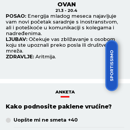
OVAN
21.3 - 20.4
POSAO:
Energija mladog meseca najavljuje
P
vam novi početak saradnje s inostranstvom,
is
a
ali i poteškoće u komunikaciji s kolegama i
as
nadređenima.
k
LJUBAV:
Očekuje vas zbližavanje s osobom
L
koju ste upoznali preko posla ili društvenih
de
mreža.
po
SPORTISSIMO
ZDRAVLJE:
Aritmija.
Z
ANKETA
Kako podnosite paklene vrućine?
Uopšte mi ne smeta +40