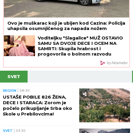
Ovo je muškarac koji je ubijen kod Cazina: Policija
uhapsila osumnjičenog za napada nožem
Voditeljku "Slagalice" MUŽ OSTAVIO
SAMU SA DVOJE DECE I OCEM NA
SAMRTI: Skupila hrabrost i
progovorila o bolnom razvodu
by Aklamator
SVET
REGION
08:30
USTAŠE POBILE 826 ŽENA,
DECE I STARACA: Zorom je
počelo prikupljanje Srba oko
škole u Prebilovcima!
SVET
03:30