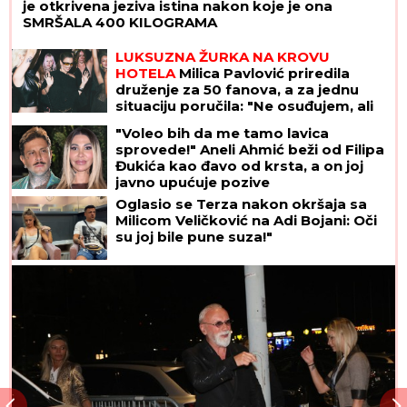
je otkrivena jeziva istina nakon koje je ona
SMRŠALA 400 KILOGRAMA
LUKSUZNA ŽURKA NA KROVU
HOTELA
Milica Pavlović priredila
druženje za 50 fanova, a za jednu
situaciju poručila: "Ne osuđujem, ali
to nije moj stil"
"Voleo bih da me tamo lavica
sprovede!" Aneli Ahmić beži od Filipa
Đukića kao đavo od krsta, a on joj
javno upućuje pozive
Oglasio se Terza nakon okršaja sa
Milicom Veličković na Adi Bojani: Oči
su joj bile pune suza!"