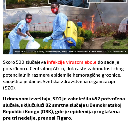
Foto: Seros MUYISA / AFP / Profimedia/str / Xinhua News / Profimedia/Seros MUYISA / AFP / Profimedia
Skoro 500 slučajeva
infekcije virusom ebole
do sada je
potvrđeno u Centralnoj Africi, dok raste zabrinutost zbog
potencijalnih razmera epidemije hemoragične groznice,
saopštila je danas Svetska zdravstvena organizacija
(SZO).
U dnevnom izveštaju, SZO je zabeležila 452 potvrđena
slučaja, uključujući 82 smrtna slučaja u Demokratskoj
Republici Kongo (DRK), gde je epidemija proglašena
pre tri nedelje, prenosi Figaro.