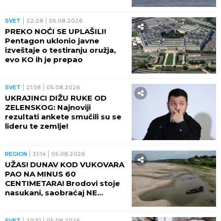
OPASNO ZAKUVALO
SVET
22:28
05.08.2026
PREKO NOĆI SE UPLAŠILI!
Pentagon uklonio javne
izveštaje o testiranju oružja,
evo KO ih je prepao
SVET
21:58
05.08.2026
UKRAJINCI DIŽU RUKE OD
ZELENSKOG: Najnoviji
rezultati ankete smučili su se
lideru te zemlje!
REGION
21:14
05.08.2026
UŽAS! DUNAV KOD VUKOVARA
PAO NA MINUS 60
CENTIMETARA! Brodovi stoje
nasukani, saobraćaj NE
POSTOJI
SVET
20:51
05.08.2026