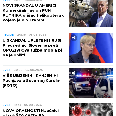
NOVI SKANDAL U AMERICI:
Komercijalni avion PUN
PUTNIKA prišao helikopteru u
kojem je bio Tramp!
REGION
20:38
05.08.2026
U SKANDAL UPLETENI I RUSI!
Predsednici Slovenije preti
OPOZIV! Ova tužba mogla bi
da je uništi
SVET
20:05
05.08.2026
VIŠE UBIJENIH I RANJENIH!
Pucnjava u Severnoj Karolini!
(FOTO)
SVET
19:33
05.08.2026
NOVA OPASNOST! Naučnici
otkrili ŠTA AKTIVIRA