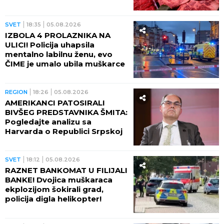
SVET
18:35
05.08.2026
IZBOLA 4 PROLAZNIKA NA
ULICI! Policija uhapsila
mentalno labilnu ženu, evo
ČIME je umalo ubila muškarce
REGION
18:26
05.08.2026
AMERIKANCI PATOSIRALI
BIVŠEG PREDSTAVNIKA ŠMITA:
Pogledajte analizu sa
Harvarda o Republici Srpskoj
SVET
18:12
05.08.2026
RAZNET BANKOMAT U FILIJALI
BANKE! Dvojica muškaraca
ekplozijom šokirali grad,
policija digla helikopter!