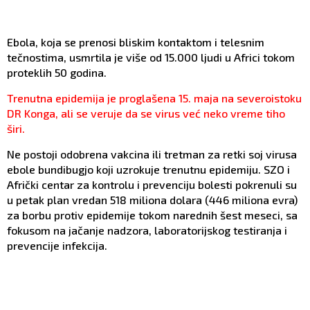
Ebola, koja se prenosi bliskim kontaktom i telesnim
tečnostima, usmrtila je više od 15.000 ljudi u Africi tokom
proteklih 50 godina.
Trenutna epidemija je proglašena 15. maja na severoistoku
DR Konga, ali se veruje da se virus već neko vreme tiho
širi.
Ne postoji odobrena vakcina ili tretman za retki soj virusa
ebole bundibugjo koji uzrokuje trenutnu epidemiju. SZO i
Afrički centar za kontrolu i prevenciju bolesti pokrenuli su
u petak plan vredan 518 miliona dolara (446 miliona evra)
za borbu protiv epidemije tokom narednih šest meseci, sa
fokusom na jačanje nadzora, laboratorijskog testiranja i
prevencije infekcija.