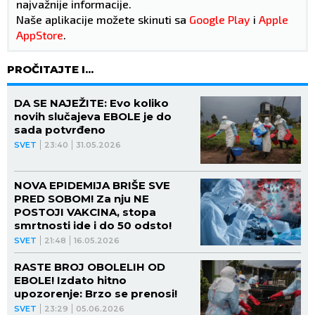
najvažnije informacije.
Naše aplikacije možete skinuti sa
Google Play
i
Apple
AppStore
.
PROČITAJTE I...
DA SE NAJEŽITE: Evo koliko
novih slučajeva EBOLE je do
sada potvrđeno
SVET
23:40
31.05.2026
NOVA EPIDEMIJA BRIŠE SVE
PRED SOBOM! Za nju NE
POSTOJI VAKCINA, stopa
smrtnosti ide i do 50 odsto!
SVET
21:48
16.05.2026
RASTE BROJ OBOLELIH OD
EBOLE! Izdato hitno
upozorenje: Brzo se prenosi!
SVET
23:29
05.06.2026