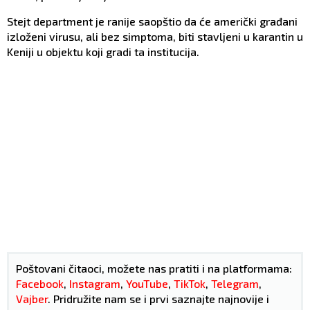
Stejt department je ranije saopštio da će američki građani
izloženi virusu, ali bez simptoma, biti stavljeni u karantin u
Keniji u objektu koji gradi ta institucija.
Poštovani čitaoci, možete nas pratiti i na platformama:
Facebook
,
Instagram
,
YouTube
,
TikTok
,
Telegram
,
Vajber
. Pridružite nam se i prvi saznajte najnovije i