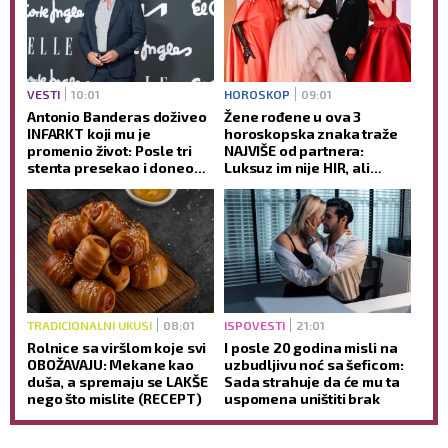
VESTI
10:01
HOROSKOP
09:01
Antonio Banderas doživeo
Žene rođene u ova 3
INFARKT koji mu je
horoskopska znaka traže
promenio život: Posle tri
NAJVIŠE od partnera:
stenta presekao i doneo
Luksuz im nije HIR, ali
ODLUKU koja je sve
njihovu ljubav ne može
iznenadila (GALERIJA)
svako da priušti
TRADICIONALNI UKUSI
08:01
ISPOVESTI
21:01
Rolnice sa viršlom koje svi
I posle 20 godina misli na
OBOŽAVAJU: Mekane kao
uzbudljivu noć sa šeficom:
duša, a spremaju se LAKŠE
Sada strahuje da će mu ta
nego što mislite (RECEPT)
uspomena uništiti brak