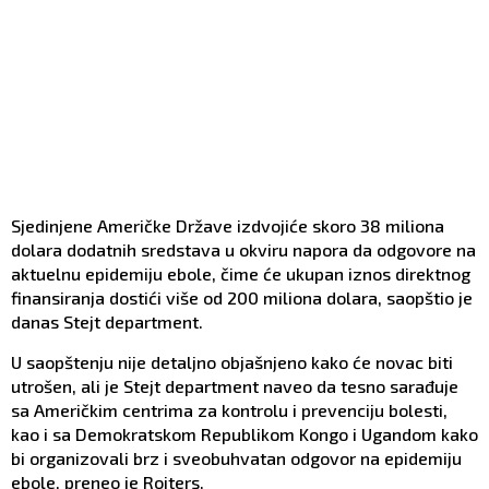
Sjedinjene Američke Države izdvojiće skoro 38 miliona
dolara dodatnih sredstava u okviru napora da odgovore na
aktuelnu epidemiju ebole, čime će ukupan iznos direktnog
finansiranja dostići više od 200 miliona dolara, saopštio je
danas Stejt department.
U saopštenju nije detaljno objašnjeno kako će novac biti
utrošen, ali je Stejt department naveo da tesno sarađuje
sa Američkim centrima za kontrolu i prevenciju bolesti,
kao i sa Demokratskom Republikom Kongo i Ugandom kako
bi organizovali brz i sveobuhvatan odgovor na epidemiju
ebole, preneo je Rojters.