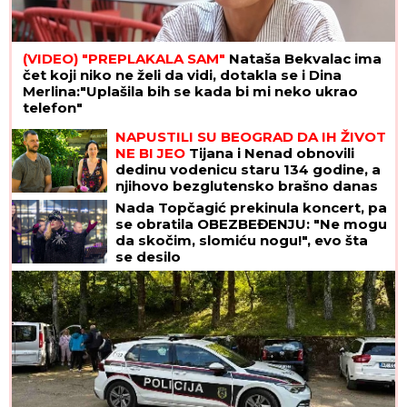
(VIDEO) "PREPLAKALA SAM"
Nataša Bekvalac ima
čet koji niko ne želi da vidi, dotakla se i Dina
Merlina:"Uplašila bih se kada bi mi neko ukrao
telefon"
NAPUSTILI SU BEOGRAD DA IH ŽIVOT
NE BI JEO
Tijana i Nenad obnovili
dedinu vodenicu staru 134 godine, a
njihovo bezglutensko brašno danas
hrani Srbiju
Nada Topčagić prekinula koncert, pa
se obratila OBEZBEĐENJU: "Ne mogu
da skočim, slomiću nogu!", evo šta
se desilo