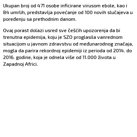
Ukupan broj od 471 osobe inficirane virusom ebole, kao i
84 umrlih, predstavlja povećanje od 100 novih slučajeva u
poređenju sa prethodnim danom.
Ovaj porast dolazi usred sve češćih upozorenja da bi
trenutna epidemija, koju je SZO proglasila vanrednom
situacijom u javnom zdravstvu od međunarodnog značaja,
mogla da parira rekordnoj epidemiji iz perioda od 2014. do
2016. godine, koja je odnela više od 11.000 života u
Zapadnoj Africi.