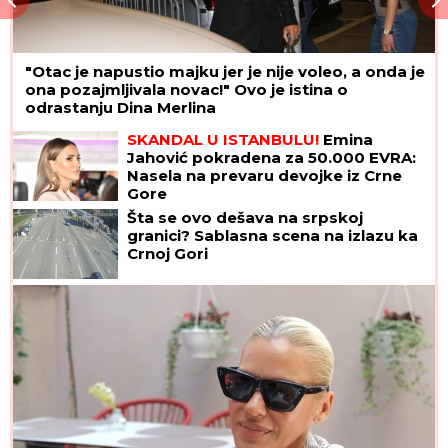
"Otac je napustio majku jer je nije voleo, a onda je
ona pozajmljivala novac!" Ovo je istina o
odrastanju Dina Merlina
SKANDAL U ISTANBULU!
Emina
Jahović pokradena za 50.000 EVRA:
Nasela na prevaru devojke iz Crne
Gore
Šta se ovo dešava na srpskoj
granici? Sablasna scena na izlazu ka
Crnoj Gori