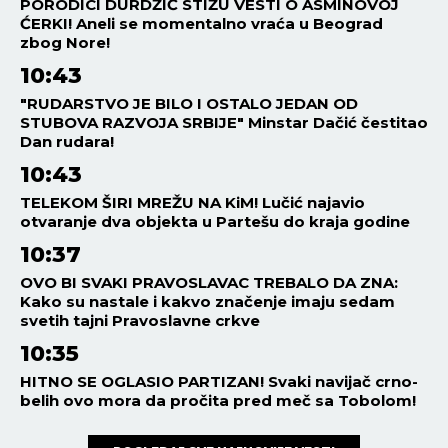
PORODICI DURDŽIĆ STIŽU VESTI O ASMINOVOJ
ĆERKI! Aneli se momentalno vraća u Beograd
zbog Nore!
10:43
"RUDARSTVO JE BILO I OSTALO JEDAN OD
STUBOVA RAZVOJA SRBIJE" Minstar Dačić čestitao
Dan rudara!
10:43
TELEKOM ŠIRI MREŽU NA KiM! Lučić najavio
otvaranje dva objekta u Partešu do kraja godine
10:37
OVO BI SVAKI PRAVOSLAVAC TREBALO DA ZNA:
Kako su nastale i kakvo značenje imaju sedam
svetih tajni Pravoslavne crkve
10:35
HITNO SE OGLASIO PARTIZAN! Svaki navijač crno-
belih ovo mora da pročita pred meč sa Tobolom!