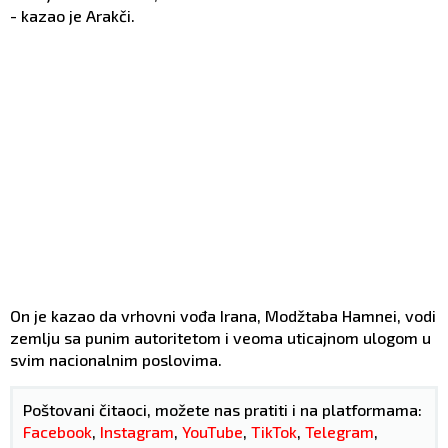
- kazao je Arakči.
On je kazao da vrhovni vođa Irana, Modžtaba Hamnei, vodi
zemlju sa punim autoritetom i veoma uticajnom ulogom u
svim nacionalnim poslovima.
Poštovani čitaoci, možete nas pratiti i na platformama:
Facebook
,
Instagram
,
YouTube
,
TikTok
,
Telegram
,