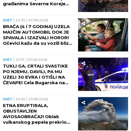
građanima Severne Koreje
tokom najvećih vrućina
SVET
22:35
07.08.2026
BRAĆA (4 i 7 GODINA) UZELA
MAJČIN AUTOMOBIL DOK JE
SPAVALA I IZAZVALI HOROR!
Očevici kažu da su vozili blizu
100 na sat - ZA NEVEROVATI
ŠTA SE DOGODILO!
SVET
21:07
07.08.2026
TUKLI GA, CRTALI SVASTIKE
PO NJEMU, DAVILI, PA MU
UZELI 30 EVRA I OTIŠLI NA
ĆEVAPE! Cela Bugarska na
nogama zbog ubistva čoveka
- PRESUDILO MU PETORO
MALOLETNIKA, UVUKLI GA U
SVET
20:35
07.08.2026
JEZIVU ZAMKU!
ETNA ERUPTIRALA,
OBUSTAVLJEN
AVIOSAOBRAĆAJ! Oblak
vulkanskog pepela prekrio
nebo, fontana lave izlazi iz