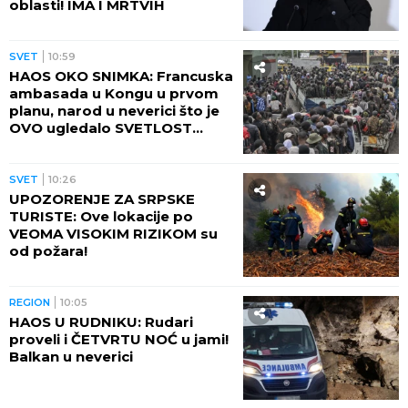
oblasti! IMA I MRTVIH
SVET
10:59
HAOS OKO SNIMKA: Francuska
ambasada u Kongu u prvom
planu, narod u neverici što je
OVO ugledalo SVETLOST
DANA (VIDEO)
SVET
10:26
UPOZORENJE ZA SRPSKE
TURISTE: Ove lokacije po
VEOMA VISOKIM RIZIKOM su
od požara!
REGION
10:05
HAOS U RUDNIKU: Rudari
proveli i ČETVRTU NOĆ u jami!
Balkan u neverici