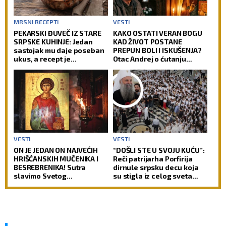
MRSNI RECEPTI
VESTI
PEKARSKI ĐUVEČ IZ STARE
KAKO OSTATI VERAN BOGU
SRPSKE KUHINJE: Jedan
KAD ŽIVOT POSTANE
sastojak mu daje poseban
PREPUN BOLI I ISKUŠENJA?
ukus, a recept je
Otac Andrej o ćutanju
jednostavniji nego što
Gospoda kad je najteže!
mislite
VESTI
VESTI
ON JE JEDAN ON NAJVEĆIH
“DOŠLI STE U SVOJU KUĆU”:
HRIŠĆANSKIH MUČENIKA I
Reči patrijarha Porfirija
BESREBRENIKA! Sutra
dirnule srpsku decu koja
slavimo Svetog
su stigla iz celog sveta
velikomučenika
(FOTO)
Pantelejmona!