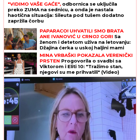
"VIDIMO VAŠE GAĆE",
odbornica se uključila
preko ZUMA na sednicu, a onda je nastala
haotična situacija: Sileuta pod tušem dodatno
zapržila čorbu
PAPARACO! UHVATILI SMO BRATA
ANE IVANOVIĆ U CRNOJ GORI
Sa
ženom i detetom uživa na letovanju:
Džajina ćerka u uskoj haljini mami
poglede (Video)
MINA VRBAŠKI POKAZALA VERENIČKI
PRSTEN
Progovorila o svadbi sa
Viktorom i Eliti 10: "Tražimo stan,
njegovi su me prihvatili" (Video)