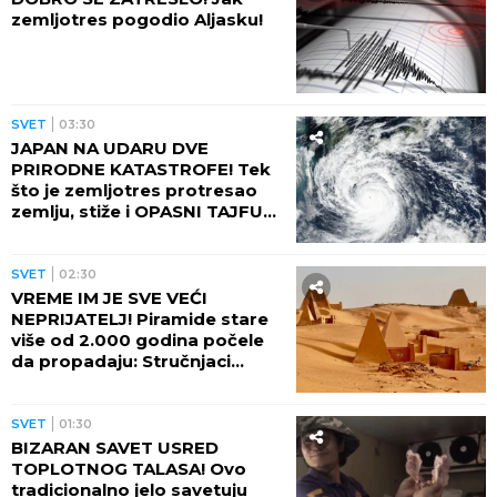
zemljotres pogodio Aljasku!
SVET
03:30
JAPAN NA UDARU DVE
PRIRODNE KATASTROFE! Tek
što je zemljotres protresao
zemlju, stiže i OPASNI TAJFUN:
Otkazano više od 500 letova,
naređene evakuacije
SVET
02:30
VREME IM JE SVE VEĆI
NEPRIJATELJ! Piramide stare
više od 2.000 godina počele
da propadaju: Stručnjaci
upozoravaju na najgori
scenario
SVET
01:30
BIZARAN SAVET USRED
TOPLOTNOG TALASA! Ovo
tradicionalno jelo savetuju