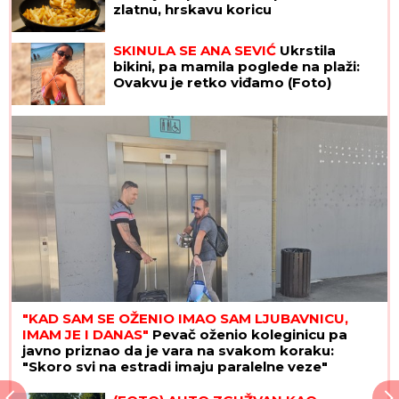
zlatnu, hrskavu koricu
SKINULA SE ANA SEVIĆ
Ukrstila
bikini, pa mamila poglede na plaži:
Ovakvu je retko viđamo (Foto)
"KAD SAM SE OŽENIO IMAO SAM LJUBAVNICU,
IMAM JE I DANAS"
Pevač oženio koleginicu pa
javno priznao da je vara na svakom koraku:
"Skoro svi na estradi imaju paralelne veze"