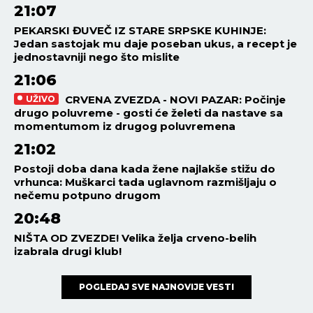
21:07
PEKARSKI ĐUVEČ IZ STARE SRPSKE KUHINJE:
Jedan sastojak mu daje poseban ukus, a recept je
jednostavniji nego što mislite
21:06
CRVENA ZVEZDA - NOVI PAZAR: Počinje
UŽIVO
drugo poluvreme - gosti će želeti da nastave sa
momentumom iz drugog poluvremena
21:02
Postoji doba dana kada žene najlakše stižu do
vrhunca: Muškarci tada uglavnom razmišljaju o
nečemu potpuno drugom
20:48
NIŠTA OD ZVEZDE! Velika želja crveno-belih
izabrala drugi klub!
POGLEDAJ SVE NAJNOVIJE VESTI