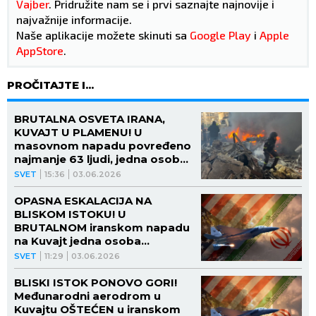
Vajber
. Pridružite nam se i prvi saznajte najnovije i
najvažnije informacije.
Naše aplikacije možete skinuti sa
Google Play
i
Apple
AppStore
.
PROČITAJTE I...
BRUTALNA OSVETA IRANA,
KUVAJT U PLAMENU! U
masovnom napadu povređeno
najmanje 63 ljudi, jedna osoba
poginula! (VIDEO)
SVET
15:36
03.06.2026
OPASNA ESKALACIJA NA
BLISKOM ISTOKU! U
BRUTALNOM iranskom napadu
na Kuvajt jedna osoba
POGINULA, letovi HITNO
SVET
11:29
03.06.2026
preusmereni: Crveni alarm u
regionu! (FOTO, VIDEO)
BLISKI ISTOK PONOVO GORI!
Međunarodni aerodrom u
Kuvajtu OŠTEĆEN u iranskom