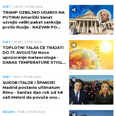
kratera!
SVET
20:03
07.08.2026
TRAMP OZBILJNO UDARIO NA
PUTINA! Američki Senat
usvojio veliki paket sankcija
protiv Rusije - NAZVAN PO
POKOJNOM LINDZIJU
GREJEMU!
SVET
19:38
07.08.2026
TOPLOTNI TALAS ĆE TRAJATI
DO 17. AVGUSTA! Novo
upozorenje meteorologa -
DANAS TEMPERATURE STIGLE
I DO 48 STEPENI!
SVET
18:01
07.08.2026
SUKOB ITALIJE I ŠPANIJE!
Madrid postavio ultimatum
Rimu - Sančez dao rok od 48
sati Meloni da povuče ovu
odluku, ona kratko rekla da
neće!
REGION
17:58
07.08.2026