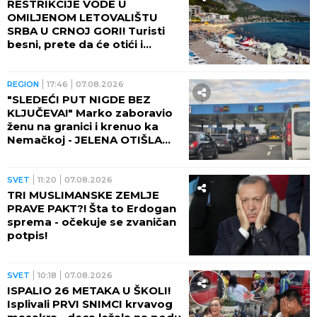
RESTRIKCIJE VODE U
OMILJENOM LETOVALIŠTU
SRBA U CRNOJ GORI! Turisti
besni, prete da će otići i
otkazati smeštaj - POTPUNO
RASULO!
REGION
17:46
07.08.2026
"SLEDEĆI PUT NIGDE BEZ
KLJUČEVA!" Marko zaboravio
ženu na granici i krenuo ka
Nemačkoj - JELENA OTIŠLA
DO TOALETA, PA DOŽIVELA
ŠOK ŽIVOTA!
SVET
11:20
07.08.2026
TRI MUSLIMANSKE ZEMLJE
PRAVE PAKT?! Šta to Erdogan
sprema - očekuje se zvaničan
potpis!
SVET
10:18
07.08.2026
ISPALIO 26 METAKA U ŠKOLI!
Isplivali PRVI SNIMCI krvavog