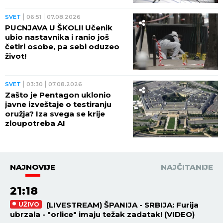
SVET
06:51
07.08.2026
PUCNJAVA U ŠKOLI! Učenik
ubio nastavnika i ranio još
četiri osobe, pa sebi oduzeo
život!
SVET
03:30
07.08.2026
Zašto je Pentagon uklonio
javne izveštaje o testiranju
oružja? Iza svega se krije
zloupotreba AI
NAJNOVIJE
NAJČITANIJE
21:18
(LIVESTREAM) ŠPANIJA - SRBIJA: Furija
UŽIVO
ubrzala - "orlice" imaju težak zadatak! (VIDEO)