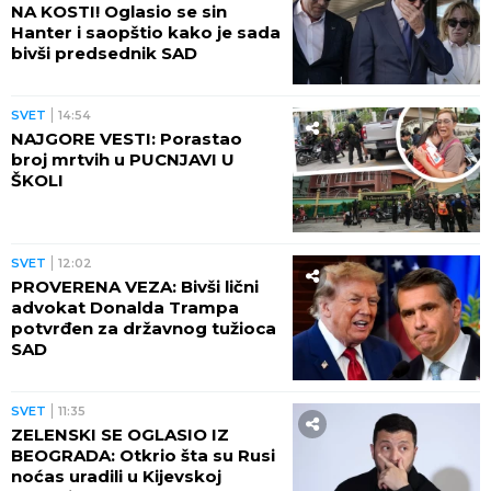
NA KOSTI! Oglasio se sin
Hanter i saopštio kako je sada
bivši predsednik SAD
SVET
14:54
NAJGORE VESTI: Porastao
broj mrtvih u PUCNJAVI U
ŠKOLI
SVET
12:02
PROVERENA VEZA: Bivši lični
advokat Donalda Trampa
potvrđen za državnog tužioca
SAD
SVET
11:35
ZELENSKI SE OGLASIO IZ
BEOGRADA: Otkrio šta su Rusi
noćas uradili u Kijevskoj