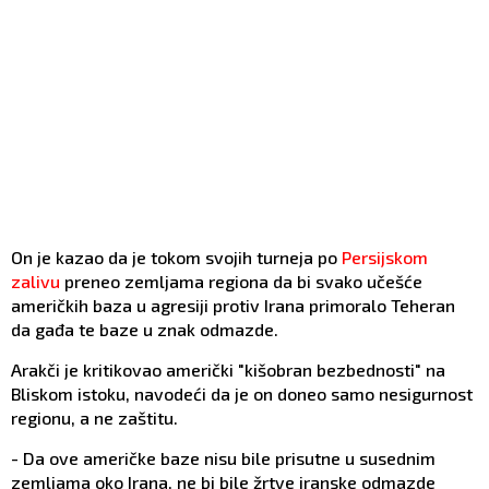
On je kazao da je tokom svojih turneja po
Persijskom
zalivu
preneo zemljama regiona da bi svako učešće
američkih baza u agresiji protiv Irana primoralo Teheran
da gađa te baze u znak odmazde.
Arakči je kritikovao američki "kišobran bezbednosti" na
Bliskom istoku, navodeći da je on doneo samo nesigurnost
regionu, a ne zaštitu.
- Da ove američke baze nisu bile prisutne u susednim
zemljama oko Irana, ne bi bile žrtve iranske odmazde