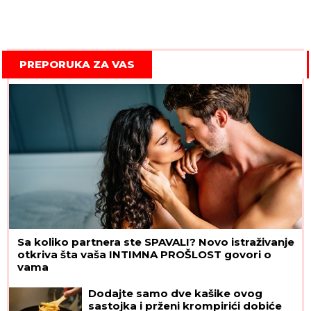
PREPORUKA ZA VAS
Sa koliko partnera ste SPAVALI? Novo istraživanje
otkriva šta vaša INTIMNA PROŠLOST govori o
vama
Dodajte samo dve kašike ovog
sastojka i prženi krompirići dobiće