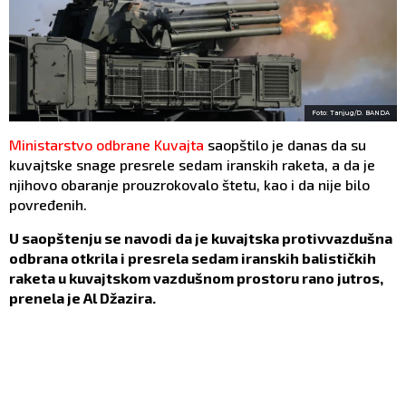
Foto: Tanjug/D. BANDA
Ministarstvo odbrane Kuvajta
saopštilo je danas da su
kuvajtske snage presrele sedam iranskih raketa, a da je
njihovo obaranje prouzrokovalo štetu, kao i da nije bilo
povređenih.
U saopštenju se navodi da je kuvajtska protivvazdušna
odbrana otkrila i presrela sedam iranskih balističkih
raketa u kuvajtskom vazdušnom prostoru rano jutros,
prenela je Al Džazira.