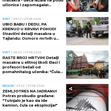
masakra - deca ležala na podu
učionice i zapomagala!
(VIDEO)
SVET
09:23
07.08.2026
UBIO BABU I DEDU, PA
KRENUO U KRVAVI POHOD!
Stravični detalji masakra u
Tajlandu: Osmoro mrtvih u
školi, najmanje 15 osoba
ranjeno! (FOTO)
SVET
08:20
07.08.2026
RASTE BROJ MRTVIH! Detalji
masakra u elitnoj školi: Đaci i
profesori bežali od
pomahnitalog učenika: "Čula
se pucnjava, a onda je sve
utihnulo!" (FOTO)
REGION
07:42
07.08.2026
ZEMLJOTRES NA JADRANU!
Potres probudio građane:
"Tutnjalo je kao da ide
kamion, čula se eksplozija!"