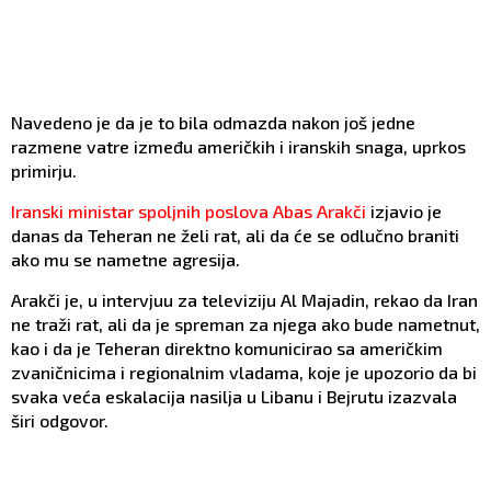
Navedeno je da je to bila odmazda nakon još jedne
razmene vatre između američkih i iranskih snaga, uprkos
primirju.
Iranski ministar spoljnih poslova Abas Arakči
izjavio je
danas da Teheran ne želi rat, ali da će se odlučno braniti
ako mu se nametne agresija.
Arakči je, u intervjuu za televiziju Al Majadin, rekao da Iran
ne traži rat, ali da je spreman za njega ako bude nametnut,
kao i da je Teheran direktno komunicirao sa američkim
zvaničnicima i regionalnim vladama, koje je upozorio da bi
svaka veća eskalacija nasilja u Libanu i Bejrutu izazvala
širi odgovor.