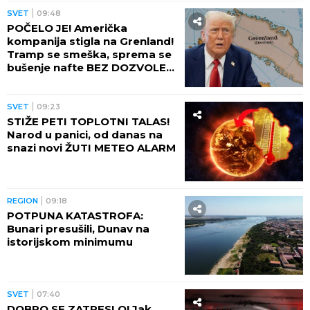
SVET
09:48
POČELO JE! Američka
kompanija stigla na Grenland!
Tramp se smeška, sprema se
bušenje nafte BEZ DOZVOLE
LOKALNIH VLASTI
SVET
09:23
STIŽE PETI TOPLOTNI TALAS!
Narod u panici, od danas na
snazi novi ŽUTI METEO ALARM
REGION
09:18
POTPUNA KATASTROFA:
Bunari presušili, Dunav na
istorijskom minimumu
SVET
07:40
DOBRO SE ZATRESLO! Jak