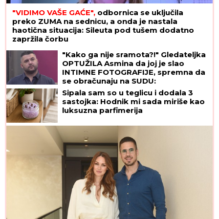
"VIDIMO VAŠE GAĆE",
odbornica se uključila
preko ZUMA na sednicu, a onda je nastala
haotična situacija: Sileuta pod tušem dodatno
zapržila čorbu
"Kako ga nije sramota?!" Gledateljka
OPTUŽILA Asmina da joj je slao
INTIMNE FOTOGRAFIJE, spremna da
se obračunaju na SUDU:
"Iskorišćavaš devojke za pare"
Sipala sam so u teglicu i dodala 3
sastojka: Hodnik mi sada miriše kao
luksuzna parfimerija