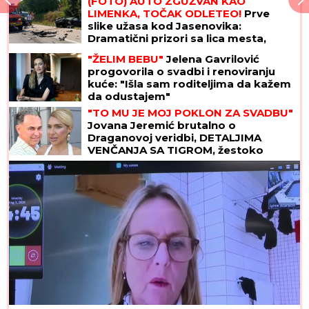
(FOTO) AUTO ZGUŽVAN KAO
LIMENKA, TOČAK ODLETEO!
Prve
slike užasa kod Jasenovika:
Dramatični prizori sa lica mesta,
sumnja se da ima povređenih
"ŽELIM BEBU"
Jelena Gavrilović
progovorila o svadbi i renoviranju
kuće: "Išla sam roditeljima da kažem
da odustajem"
"TO MU JE MOJ POKLON ZA SVADBU"
Jovana Jeremić brutalno o
Draganovoj veridbi, DETALJIMA
VENČANJA SA TIGROM, žestoko
preti:"Nisam ušla u pekaru da pravim
kiflice" (VIDEO)