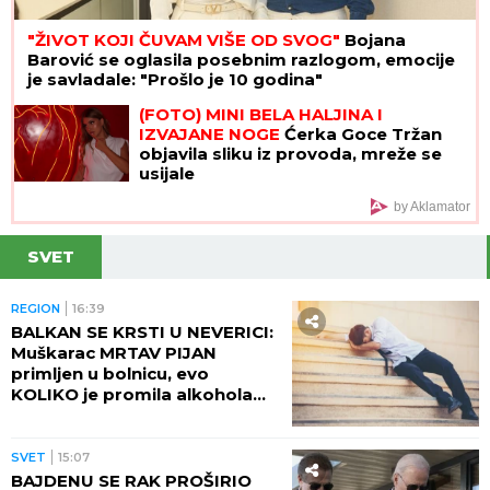
"ŽIVOT KOJI ČUVAM VIŠE OD SVOG"
Bojana
Barović se oglasila posebnim razlogom, emocije
je savladale: "Prošlo je 10 godina"
(FOTO) MINI BELA HALJINA I
IZVAJANE NOGE
Ćerka Goce Tržan
objavila sliku iz provoda, mreže se
usijale
by Aklamator
SVET
REGION
16:39
BALKAN SE KRSTI U NEVERICI:
Muškarac MRTAV PIJAN
primljen u bolnicu, evo
KOLIKO je promila alkohola
imao u krvi!
SVET
15:07
BAJDENU SE RAK PROŠIRIO