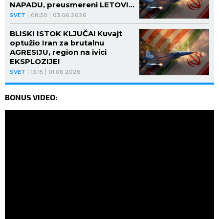
NAPADU, preusmereni LETOVI -
stravične scene! (VIDEO)
SVET
08:50
03.06.2026
BLISKI ISTOK KLJUČA! Kuvajt
optužio Iran za brutalnu
AGRESIJU, region na ivici
EKSPLOZIJE!
SVET
13:15
01.06.2026
BONUS VIDEO: