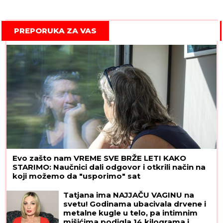
PREPORUKA ZA VAS
Evo zašto nam VREME SVE BRŽE LETI KAKO
STARIMO: Naučnici dali odgovor i otkrili način na
koji možemo da "usporimo" sat
OŽENIO SE DEJAN STANKOVIĆ
KRALJ!
Doktorka otkrila kako se
oseća nakon venčanja: "Zaljubljena
sam", tu su njegovi roditelji i sestra