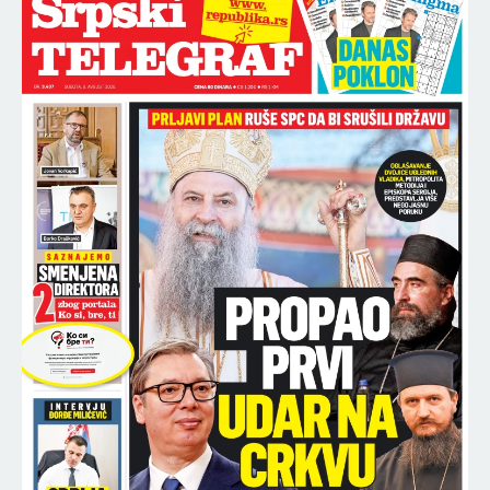
poslale oštru poruku Rusiji
(FOTO)
NAJNOVIJE
NAJČITANIJE
15:59
(LIVESTREAM) RUMUNIJA - SRBIJA: Orlići
UŽIVO
bi da poprave utisak (VIDEO)
15:45
PRIJAVLJEN ASMIN DURDŽIĆ ZBOG GOLIH SLIKA!
Neviđeni skandal uživo na Pinku, eksplicitan
sadržaj će ugledati svetlost dana!
15:30
OŽENIO SE NAŠ POZNATI VODITELJ! Verenicu
dugo skrivao od javnosti, a ovo je izjavio
neposredno pred venčanje!
15:25