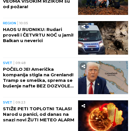
SVET
15:07
BAJDENU SE RAK PROŠIRIO
NA KOSTI! Oglasio se sin
Hanter i saopštio kako je sada
bivši predsednik SAD
SVET
14:54
NAJGORE VESTI: Porastao
broj mrtvih u PUCNJAVI U
ŠKOLI
SVET
12:02
PROVERENA VEZA: Bivši lični
advokat Donalda Trampa
potvrđen za državnog tužioca
SAD