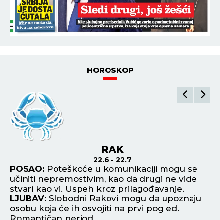
ZEMLJOTRES POGODIO SRBIJU! Evo gde se najviše
treslo
15:07
BAJDENU SE RAK PROŠIRIO NA KOSTI! Oglasio se
sin Hanter i saopštio kako je sada bivši
predsednik SAD
POGLEDAJ SVE NAJNOVIJE VESTI
ŠTAMPANO IZDANJE