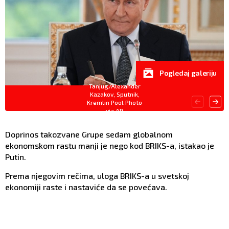
Pogledaj galeriju
Tanjug/Alexander
Kazakov, Sputnik,
Kremlin Pool Photo
via AP
Doprinos takozvane Grupe sedam globalnom
ekonomskom rastu manji je nego kod BRIKS-a, istakao je
Putin.
Prema njegovim rečima, uloga BRIKS-a u svetskoj
ekonomiji raste i nastaviće da se povećava.