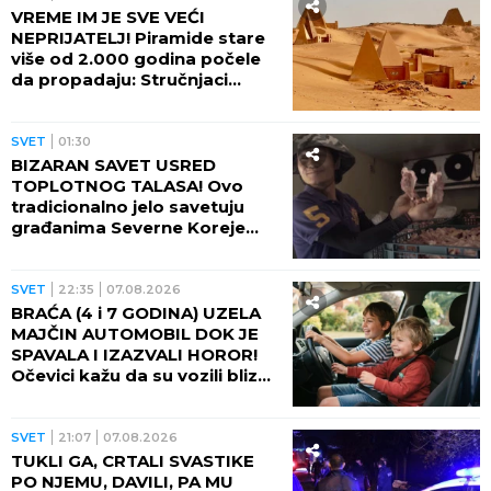
proveli i ČETVRTU NOĆ u jami!
Balkan u neverici
SVET
09:48
POČELO JE! Američka
kompanija stigla na Grenland!
Tramp se smeška, sprema se
bušenje nafte BEZ DOZVOLE
LOKALNIH VLASTI
SVET
09:23
STIŽE PETI TOPLOTNI TALAS!
Narod u panici, od danas na
snazi novi ŽUTI METEO ALARM
REGION
09:18
POTPUNA KATASTROFA:
Bunari presušili, Dunav na
istorijskom minimumu