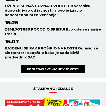
Potres probudio građane:
"Tutnjalo je kao da ide
kamion, čula se eksplozija!"
SVET
06:51
07.08.2026
PUCNJAVA U ŠKOLI! Učenik
ubio nastavnika i ranio još
četiri osobe, pa sebi oduzeo
život!
SVET
03:30
07.08.2026
Zašto je Pentagon uklonio
javne izveštaje o testiranju
oružja? Iza svega se krije
zloupotreba AI
SVET
02:30
07.08.2026
HAOS NA AERODROMU U
LAJPCIGU! Pronađen dron sa
eksplozivom, nemačke vlasti