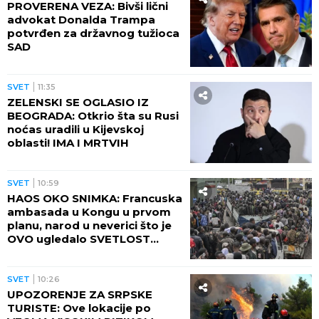
"Umro mi je na rukama, doživeo je infarkt": Emina
Jahović o porodičnoj tragediji, zbog ovog ima
traume
Barbara Mori otkrila kroz kakav je
PAKAO prolazila dok je snimala seriju
Rubi - sa ALKOHOLOM I DEPRESIJOM
svakog dana vodila bespoštednu
borbu
by Aklamator
SVET