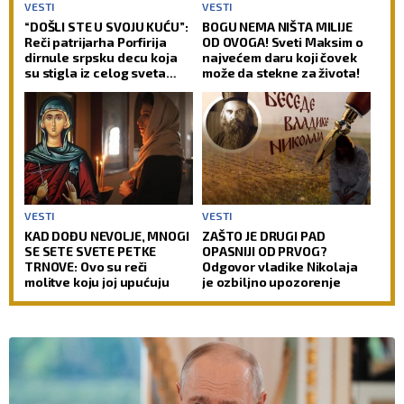
VESTI
VESTI
“DOŠLI STE U SVOJU KUĆU”:
BOGU NEMA NIŠTA MILIJE
Reči patrijarha Porfirija
OD OVOGA! Sveti Maksim o
dirnule srpsku decu koja
najvećem daru koji čovek
su stigla iz celog sveta
može da stekne za života!
(FOTO)
VESTI
VESTI
KAD DOĐU NEVOLJE, MNOGI
ZAŠTO JE DRUGI PAD
SE SETE SVETE PETKE
OPASNIJI OD PRVOG?
TRNOVE: Ovo su reči
Odgovor vladike Nikolaja
molitve koju joj upućuju
je ozbiljno upozorenje