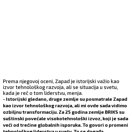
Prema njegovoj oceni, Zapad je istorijski važio kao
izvor tehnološkog razvoja, ali se situacija u svetu,
kada je reč o tom liderstvu, menja.
- Istorijski gledano, druge zemlje su posmatrale Zapad
kao izvor tehnološkog razvoja, ali mi ovde sada vidimo
ozbiljnu transformaciju. Za 25 godina zemlje BRIKS su
suštinski povećale visokotehnološki izvoz, koji je sada
veći od trećine globalnih isporuka. To govori o promeni
tehnološkog liderstva u svetu. To se događa