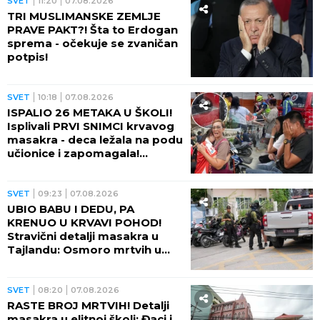
OBUSTAVLJEN
AVIOSAOBRAĆAJ! Oblak
vulkanskog pepela prekrio
nebo, fontana lave izlazi iz
kratera!
SVET
20:03
07.08.2026
TRAMP OZBILJNO UDARIO NA
PUTINA! Američki Senat
usvojio veliki paket sankcija
protiv Rusije - NAZVAN PO
POKOJNOM LINDZIJU
GREJEMU!
SVET
19:38
07.08.2026
TOPLOTNI TALAS ĆE TRAJATI
DO 17. AVGUSTA! Novo
upozorenje meteorologa -
DANAS TEMPERATURE STIGLE
I DO 48 STEPENI!
SVET
18:01
07.08.2026
SUKOB ITALIJE I ŠPANIJE!
Madrid postavio ultimatum
Rimu - Sančez dao rok od 48