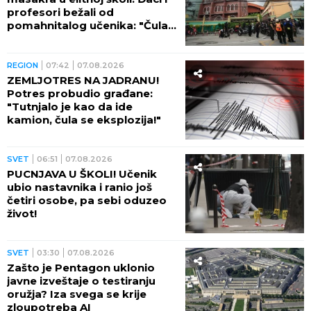
sati Meloni da povuče ovu
odluku, ona kratko rekla da
neće!
REGION
17:58
07.08.2026
RESTRIKCIJE VODE U
OMILJENOM LETOVALIŠTU
SRBA U CRNOJ GORI! Turisti
besni, prete da će otići i
otkazati smeštaj - POTPUNO
RASULO!
REGION
17:46
07.08.2026
"SLEDEĆI PUT NIGDE BEZ
KLJUČEVA!" Marko zaboravio
ženu na granici i krenuo ka
Nemačkoj - JELENA OTIŠLA
DO TOALETA, PA DOŽIVELA
ŠOK ŽIVOTA!
SVET
11:20
07.08.2026
TRI MUSLIMANSKE ZEMLJE
PRAVE PAKT?! Šta to Erdogan
sprema - očekuje se zvaničan
potpis!