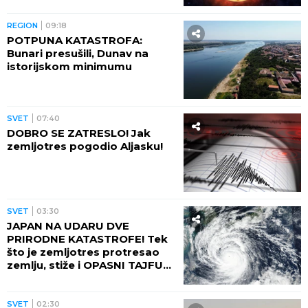
SVET
11:35
ZELENSKI SE OGLASIO IZ
BEOGRADA: Otkrio šta su Rusi
noćas uradili u Kijevskoj
oblasti! IMA I MRTVIH
SVET
10:59
HAOS OKO SNIMKA: Francuska
ambasada u Kongu u prvom
planu, narod u neverici što je
OVO ugledalo SVETLOST
DANA (VIDEO)
SVET
10:26
UPOZORENJE ZA SRPSKE
TURISTE: Ove lokacije po
VEOMA VISOKIM RIZIKOM su
od požara!
REGION
10:05
HAOS U RUDNIKU: Rudari