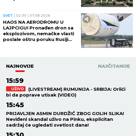
SVET
10:18
07.08.2026
ISPALIO 26 METAKA U ŠKOLI!
Isplivali PRVI SNIMCI krvavog
masakra - deca ležala na podu
učionice i zapomagala!
(VIDEO)
SVET
09:23
07.08.2026
UBIO BABU I DEDU, PA
KRENUO U KRVAVI POHOD!
Stravični detalji masakra u
Tajlandu: Osmoro mrtvih u
školi, najmanje 15 osoba
ranjeno! (FOTO)
SVET
08:20
07.08.2026
RASTE BROJ MRTVIH! Detalji
masakra u elitnoj školi: Đaci i
profesori bežali od
pomahnitalog učenika: "Čula
se pucnjava, a onda je sve
utihnulo!" (FOTO)
REGION
07:42
07.08.2026
ZEMLJOTRES NA JADRANU!