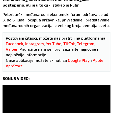
postepeno, ali je u toku -
istakao je Putin.
Peterburški međunarodni ekonomski forum održava se od
3. do 6. juna i okuplja državnike, privrednike i predstavnike
međunarodnih organizacija iz velikog broja zemalja sveta.
Poštovani čitaoci, možete nas pratiti i na platformama:
Facebook
,
Instagram
,
YouTube
,
TikTok
,
Telegram
,
Vajber
. Pridružite nam se i prvi saznajte najnovije i
najvažnije informacije.
Naše aplikacije možete skinuti sa
Google Play
i
Apple
AppStore
.
BONUS VIDEO: