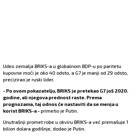
Udeo zemalja BRIKS-a u globalnom BDP-u po paritetu
kupovne moći je oko 40 odsto, a G7 je manji od 29 odsto,
precizirao je ruski lider.
- Po ovom pokazatelju, BRIKS je pretekao G7 još 2020.
godine, ali njegova prednost raste. Prema
prognozama, taj odnos će nastaviti da se menja u
korist BRIKS-a -
primetio je Putin.
Unutrašnji promet robe u okviru BRIKS-a već premašuje 1
bilion dolara godišnje, dodao je Putin.