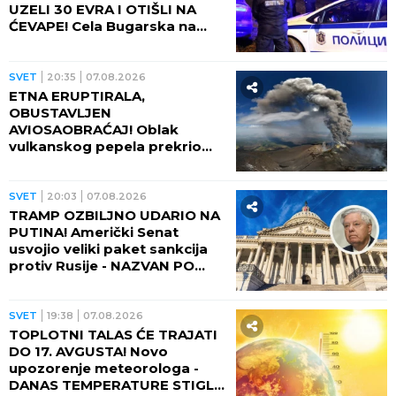
SVET
07:40
DOBRO SE ZATRESLO! Jak
zemljotres pogodio Aljasku!
SVET
03:30
JAPAN NA UDARU DVE
PRIRODNE KATASTROFE! Tek
što je zemljotres protresao
zemlju, stiže i OPASNI TAJFUN:
Otkazano više od 500 letova,
naređene evakuacije
SVET
02:30
VREME IM JE SVE VEĆI
NEPRIJATELJ! Piramide stare
više od 2.000 godina počele
da propadaju: Stručnjaci
upozoravaju na najgori
scenario