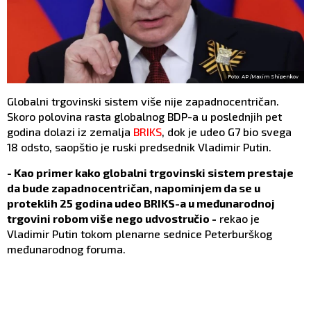
Foto: AP /Maxim Shipenkov
Globalni trgovinski sistem više nije zapadnocentričan.
Skoro polovina rasta globalnog BDP-a u poslednjih pet
godina dolazi iz zemalja
BRIKS
, dok je udeo G7 bio svega
18 odsto, saopštio je ruski predsednik Vladimir Putin.
- Kao primer kako globalni trgovinski sistem prestaje
da bude zapadnocentričan, napominjem da se u
proteklih 25 godina udeo BRIKS-a u međunarodnoj
trgovini robom više nego udvostručio -
rekao je
Vladimir Putin tokom plenarne sednice Peterburškog
međunarodnog foruma.