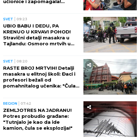
učionice i zapomagala!
(VIDEO)
SVET
09:23
UBIO BABU I DEDU, PA
KRENUO U KRVAVI POHOD!
Stravični detalji masakra u
Tajlandu: Osmoro mrtvih u
školi, najmanje 15 osoba
ranjeno! (FOTO)
SVET
08:20
RASTE BROJ MRTVIH! Detalji
masakra u elitnoj školi: Đaci i
profesori bežali od
pomahnitalog učenika: "Čula
se pucnjava, a onda je sve
utihnulo!" (FOTO)
REGION
07:42
ZEMLJOTRES NA JADRANU!
Potres probudio građane:
"Tutnjalo je kao da ide
kamion, čula se eksplozija!"