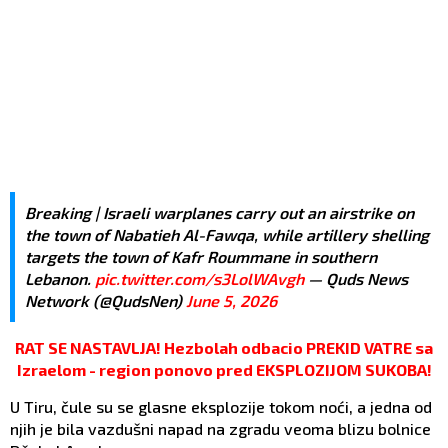
Breaking | Israeli warplanes carry out an airstrike on
the town of Nabatieh Al-Fawqa, while artillery shelling
targets the town of Kafr Roummane in southern
Lebanon.
pic.twitter.com/s3LolWAvgh
— Quds News
Network (@QudsNen)
June 5, 2026
RAT SE NASTAVLJA! Hezbolah odbacio PREKID VATRE sa
Izraelom - region ponovo pred EKSPLOZIJOM SUKOBA!
U Tiru, čule su se glasne eksplozije tokom noći, a jedna od
njih je bila vazdušni napad na zgradu veoma blizu bolnice