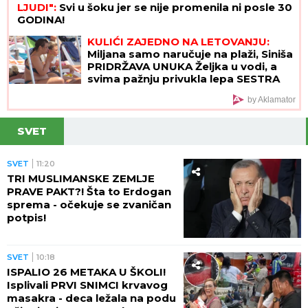
LJUDI":
Svi u šoku jer se nije promenila ni posle 30
GODINA!
KULIĆI ZAJEDNO NA LETOVANJU:
Miljana samo naručuje na plaži, Siniša
PRIDRŽAVA UNUKA Željka u vodi, a
svima pažnju privukla lepa SESTRA
Tijana (VIDEO)
by Aklamator
SVET
SVET
11:20
TRI MUSLIMANSKE ZEMLJE
PRAVE PAKT?! Šta to Erdogan
sprema - očekuje se zvaničan
potpis!
SVET
10:18
ISPALIO 26 METAKA U ŠKOLI!
Isplivali PRVI SNIMCI krvavog
masakra - deca ležala na podu