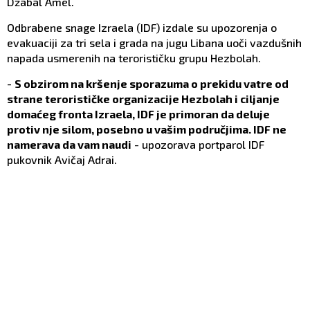
Džabal Amel.
Odbrabene snage Izraela (IDF) izdale su upozorenja o
evakuaciji za tri sela i grada na jugu Libana uoči vazdušnih
napada usmerenih na terorističku grupu Hezbolah.
-
S obzirom na kršenje sporazuma o prekidu vatre od
strane terorističke organizacije Hezbolah i ciljanje
domaćeg fronta Izraela, IDF je primoran da deluje
protiv nje silom, posebno u vašim područjima. IDF ne
namerava da vam naudi
- upozorava portparol IDF
pukovnik Avičaj Adrai.