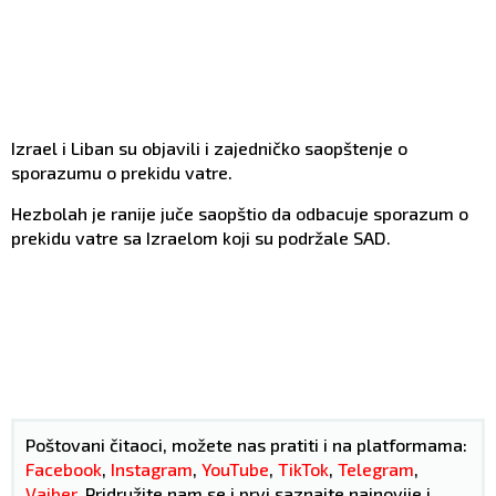
Izrael i Liban su objavili i zajedničko saopštenje o
sporazumu o prekidu vatre.
Hezbolah je ranije juče saopštio da odbacuje sporazum o
prekidu vatre sa Izraelom koji su podržale SAD.
Poštovani čitaoci, možete nas pratiti i na platformama:
Facebook
,
Instagram
,
YouTube
,
TikTok
,
Telegram
,
Vajber
. Pridružite nam se i prvi saznajte najnovije i