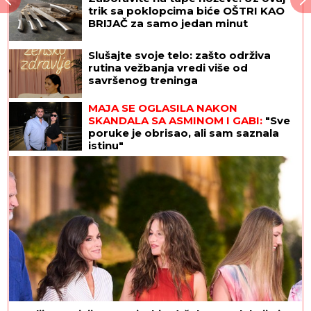
trik sa poklopcima biće OŠTRI KAO
BRIJAČ za samo jedan minut
Slušajte svoje telo: zašto održiva
rutina vežbanja vredi više od
savršenog treninga
MAJA SE OGLASILA NAKON
SKANDALA SA ASMINOM I GABI:
"Sve
poruke je obrisao, ali sam saznala
istinu"