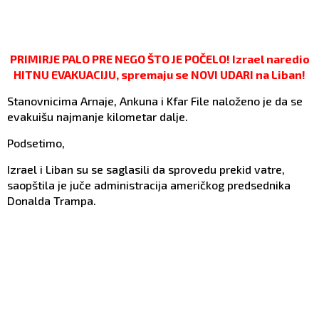
PRIMIRJE PALO PRE NEGO ŠTO JE POČELO! Izrael naredio
HITNU EVAKUACIJU, spremaju se NOVI UDARI na Liban!
Stanovnicima Arnaje, Ankuna i Kfar File naloženo je da se
evakuišu najmanje kilometar dalje.
Podsetimo,
Izrael i Liban su se saglasili da sprovedu prekid vatre,
saopštila je juče administracija američkog predsednika
Donalda Trampa.