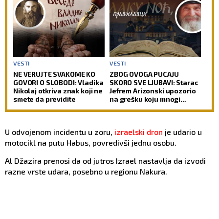
suditi svetu!
VESTI
VESTI
NE VERUJTE SVAKOME KO
ZBOG OVOGA PUCAJU
GOVORI O SLOBODI: Vladika
SKORO SVE LJUBAVI: Starac
Nikolaj otkriva znak koji ne
Jefrem Arizonski upozorio
smete da previdite
na grešku koju mnogi
prave
U odvojenom incidentu u zoru,
izraelski dron
je udario u
motocikl na putu Habus, povredivši jednu osobu.
Al Džazira prenosi da od jutros Izrael nastavlja da izvodi
razne vrste udara, posebno u regionu Nakura.