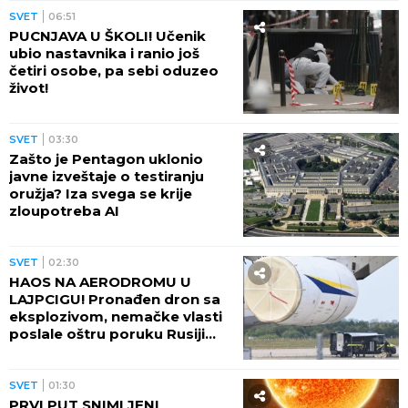
SVET
06:51
PUCNJAVA U ŠKOLI! Učenik
ubio nastavnika i ranio još
četiri osobe, pa sebi oduzeo
život!
SVET
03:30
Zašto je Pentagon uklonio
javne izveštaje o testiranju
oružja? Iza svega se krije
zloupotreba AI
SVET
02:30
HAOS NA AERODROMU U
LAJPCIGU! Pronađen dron sa
eksplozivom, nemačke vlasti
poslale oštru poruku Rusiji
(FOTO)
SVET
01:30
PRVI PUT SNIMLJENI