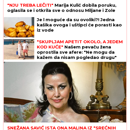
"NJU TREBA LEČITI"
Marija Kulić dobila poruku,
oglasila se i otkrila sve o odnosu Miljane i Zole
Je l moguće da su ovoliki?! Jedna
kašika ovoga i uštipci će porasti kao
iz vode
"SKUPLJAM APETIT OKOLO, A JEDEM
KOD KUĆE"
Našem pevaču žena
oprostila sve afere: "Ne mogu da
kažem da nisam pogledao drugu"
SNEŽANA SAVIĆ ISTA ONA MALINA IZ "SREĆNIH