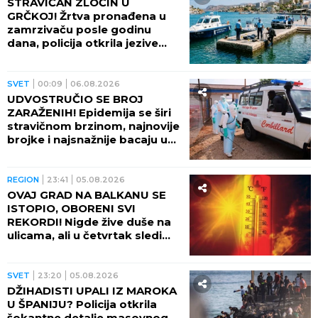
STRAVIČAN ZLOČIN U
GRČKOJ! Žrtva pronađena u
zamrzivaču posle godinu
dana, policija otkrila jezive
okolnosti
SVET
00:09
06.08.2026
UDVOSTRUČIO SE BROJ
ZARAŽENIH! Epidemija se širi
stravičnom brzinom, najnovije
brojke i najsnažnije bacaju u
OČAJ
REGION
23:41
05.08.2026
OVAJ GRAD NA BALKANU SE
ISTOPIO, OBORENI SVI
REKORDI! Nigde žive duše na
ulicama, ali u četvrtak sledi
veliki preokret
SVET
23:20
05.08.2026
DŽIHADISTI UPALI IZ MAROKA
U ŠPANIJU? Policija otkrila
šokantne detalje masovnog