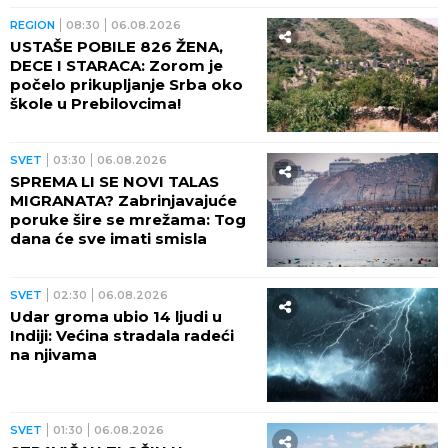
REGION
08:30
06.08.2026
USTAŠE POBILE 826 ŽENA,
DECE I STARACA: Zorom je
počelo prikupljanje Srba oko
škole u Prebilovcima!
SVET
03:30
06.08.2026
SPREMA LI SE NOVI TALAS
MIGRANATA? Zabrinjavajuće
poruke šire se mrežama: Tog
dana će sve imati smisla
SVET
02:30
06.08.2026
Udar groma ubio 14 ljudi u
Indiji: Većina stradala radeći
na njivama
SVET
01:30
06.08.2026