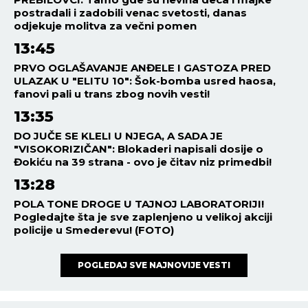
postradali i zadobili venac svetosti, danas
odjekuje molitva za večni pomen
13:45
PRVO OGLAŠAVANJE ANĐELE I GASTOZA PRED
ULAZAK U "ELITU 10": Šok-bomba usred haosa,
fanovi pali u trans zbog novih vesti!
13:35
DO JUČE SE KLELI U NJEGA, A SADA JE
"VISOKORIZIČAN": Blokaderi napisali dosije o
Đokiću na 39 strana - ovo je čitav niz primedbi!
13:28
POLA TONE DROGE U TAJNOJ LABORATORIJI!
Pogledajte šta je sve zaplenjeno u velikoj akciji
policije u Smederevu! (FOTO)
POGLEDAJ SVE NAJNOVIJE VESTI