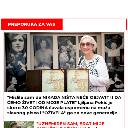
PREPORUKA ZA VAS
"Mislila sam da NIKADA NIŠTA NEĆE OBJAVITI I DA
ĆEMO ŽIVETI OD MOJE PLATE" Ljiljana Pekić je
skoro 30 GODINA čuvala uspomenu na muža
slavnog pisca i "OŽIVELA" ga za nove generacije
čitalaca
"UZNEMIREN SAM, BRAT MI JE