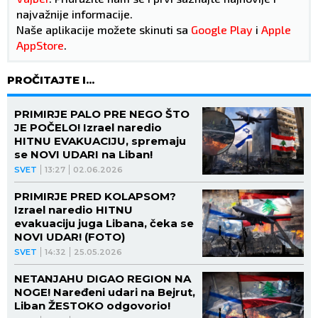
najvažnije informacije.
Naše aplikacije možete skinuti sa
Google Play
i
Apple
AppStore
.
PROČITAJTE I...
PRIMIRJE PALO PRE NEGO ŠTO
JE POČELO! Izrael naredio
HITNU EVAKUACIJU, spremaju
se NOVI UDARI na Liban!
SVET
13:27
02.06.2026
PRIMIRJE PRED KOLAPSOM?
Izrael naredio HITNU
evakuaciju juga Libana, čeka se
NOVI UDAR! (FOTO)
SVET
14:32
25.05.2026
NETANJAHU DIGAO REGION NA
NOGE! Naređeni udari na Bejrut,
Liban ŽESTOKO odgovorio!