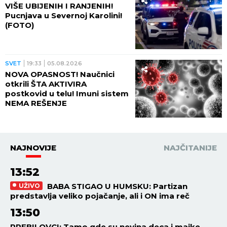
VIŠE UBIJENIH I RANJENIH!
Pucnjava u Severnoj Karolini!
(FOTO)
SVET
19:33
05.08.2026
NOVA OPASNOST! Naučnici
otkrili ŠTA AKTIVIRA
postkovid u telu! Imuni sistem
NEMA REŠENJE
NAJNOVIJE
NAJČITANIJE
13:52
BABA STIGAO U HUMSKU: Partizan
UŽIVO
predstavlja veliko pojačanje, ali i ON ima reč
13:50
PREBILOVCI: Tamo gde su nevina deca i majke