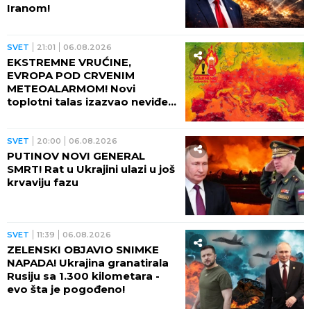
Iranom!
SVET
21:01
06.08.2026
EKSTREMNE VRUĆINE,
EVROPA POD CRVENIM
METEOALARMOM! Novi
toplotni talas izazvao neviđeni
haos - besne požari, veliki
problem u energetici!
SVET
20:00
06.08.2026
PUTINOV NOVI GENERAL
SMRT! Rat u Ukrajini ulazi u još
krvaviju fazu
SVET
11:39
06.08.2026
ZELENSKI OBJAVIO SNIMKE
NAPADA! Ukrajina granatirala
Rusiju sa 1.300 kilometara -
evo šta je pogođeno!