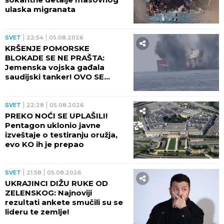
ulaska migranata
SVET
22:54
05.08.2026
KRŠENJE POMORSKE
BLOKADE SE NE PRAŠTA:
Jemenska vojska gađala
saudijski tanker! OVO SE
OPASNO ZAKUVALO
SVET
22:28
05.08.2026
PREKO NOĆI SE UPLAŠILI!
Pentagon uklonio javne
izveštaje o testiranju oružja,
evo KO ih je prepao
SVET
21:58
05.08.2026
UKRAJINCI DIŽU RUKE OD
ZELENSKOG: Najnoviji
rezultati ankete smučili su se
lideru te zemlje!