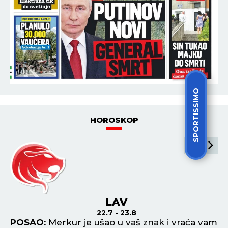
SPORTISSIMO
HOROSKOP
LAV
22.7 - 23.8
POSAO:
Merkur je ušao u vaš znak i vraća vam
P