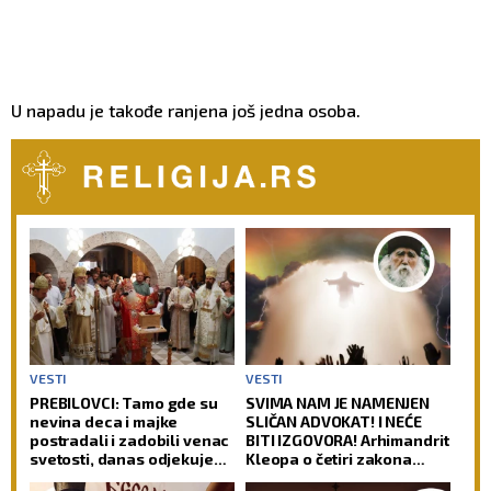
U napadu je takođe ranjena još jedna osoba.
VESTI
VESTI
PREBILOVCI: Tamo gde su
SVIMA NAM JE NAMENJEN
nevina deca i majke
SLIČAN ADVOKAT! I NEĆE
postradali i zadobili venac
BITI IZGOVORA! Arhimandrit
svetosti, danas odjekuje
Kleopa o četiri zakona
molitva za večni pomen
prema kojima će Hristos