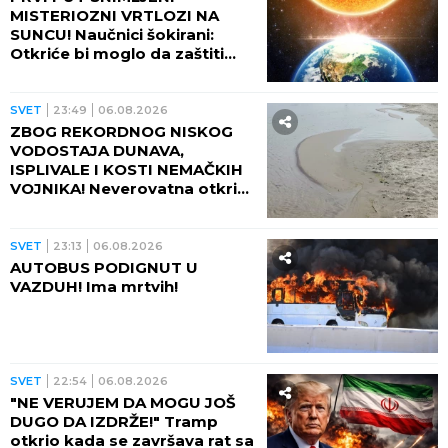
MISTERIOZNI VRTLOZI NA
SUNCU! Naučnici šokirani:
Otkriće bi moglo da zaštiti
Zemlju od katastrofalnih
posledica
SVET
23:49
06.08.2026
ZBOG REKORDNOG NISKOG
VODOSTAJA DUNAVA,
ISPLIVALE I KOSTI NEMAČKIH
VOJNIKA! Neverovatna otkrića
ređaju se jedno za drugim -
pored njih motocikl Vermahta!
SVET
23:13
06.08.2026
AUTOBUS PODIGNUT U
VAZDUH! Ima mrtvih!
SVET
22:54
06.08.2026
"NE VERUJEM DA MOGU JOŠ
DUGO DA IZDRŽE!" Tramp
otkrio kada se završava rat sa