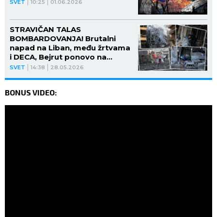
SVET
10:25
01.06.2026
STRAVIČAN TALAS
BOMBARDOVANJA! Brutalni
napad na Liban, među žrtvama
i DECA, Bejrut ponovo na
UDARU! (FOTO)
SVET
14:38
28.05.2026
BONUS VIDEO: