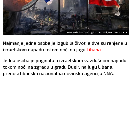
Foto: Melnikov Dmitriy/Shutterstock/P Hussein Malla
Najmanje jedna osoba je izgubila život, a dve su ranjene u
izraelskom napadu tokom noći na jugu
Libana
.
Jedna osoba je poginula u izraelskom vazdušnom napadu
tokom noći na zgradu u gradu Dueir, na jugu Libana,
prenosi libanska nacionalna novinska agencija NNA.