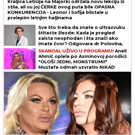
Kraljica Leticija na Majorki održala novu lekciju iz
stila, ali su joj ĆERKE ovog puta bile OPASNA
KONKURENCIJA - Leonor i Sofija blistale u
prelepim letnjim haljinama
Sve što treba da znate o ultrazvuku
štitaste žlezde: Kada je pregled
zaista neophodan i šta znači ako
imate čvor? Odgovara dr Polovina,
radiolog ordinacije "One Medical"
SKANDAL UŽIVO U PROGRAMU!
Aneli
Ahmić oplela po Asminovoj porodici:
"OLOŠI JEDNI, MONSTRUMI!"
Mustafa odmah uzvratio NIKAD
JEZIVIJOM OPTUŽBOM!