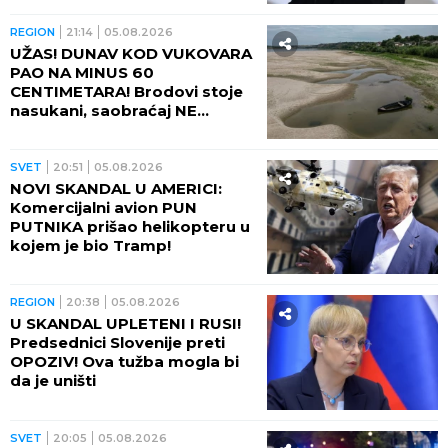
REGION
21:14
05.08.2026
UŽAS! DUNAV KOD VUKOVARA
PAO NA MINUS 60
CENTIMETARA! Brodovi stoje
nasukani, saobraćaj NE
POSTOJI
SVET
20:51
05.08.2026
NOVI SKANDAL U AMERICI:
Komercijalni avion PUN
PUTNIKA prišao helikopteru u
kojem je bio Tramp!
REGION
20:38
05.08.2026
U SKANDAL UPLETENI I RUSI!
Predsednici Slovenije preti
OPOZIV! Ova tužba mogla bi
da je uništi
SVET
20:05
05.08.2026