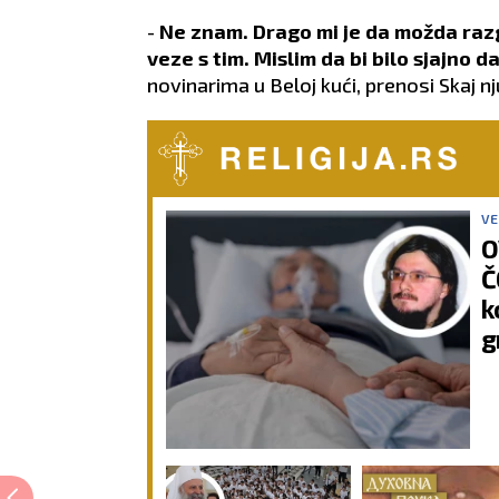
-
Ne znam. Drago mi je da možda raz
veze s tim. Mislim da bi bilo sjajno 
novinarima u Beloj kući, prenosi Skaj nj
VE
O
Č
k
g