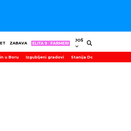
JOŠ
ET
ZABAVA
in u Boru
Izgubljeni gradovi
Stanija Dobrojević