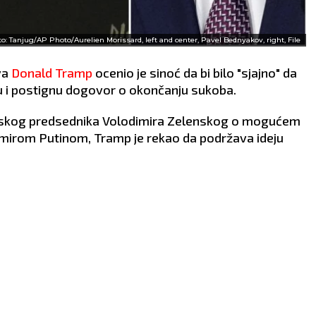
to: Tanjug/AP Photo/Aurelien Morissard, left and center, Pavel Bednyakov, right, File
va
Donald Tramp
ocenio je sinoć da bi bilo "sjajno" da
 i postignu dogovor o okončanju sukoba.
nskog predsednika Volodimira Zelenskog o mogućem
mirom Putinom, Tramp je rekao da podržava ideju