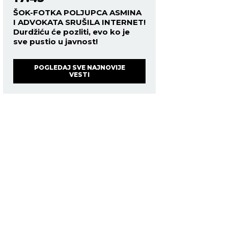
ŠOK-FOTKA POLJUPCA ASMINA
I ADVOKATA SRUŠILA INTERNET!
Durdžiću će pozliti, evo ko je
sve pustio u javnost!
POGLEDAJ SVE NAJNOVIJE
VESTI