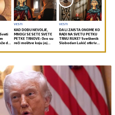
VESTI
VESTI
A
KAD DOĐU NEVOLJE,
DA LI ZAISTA ONOME KO
Sveti
MNOGI SE SETE SVETE
RADI NA SVETU PETKU
em
PETKE TRNOVE: Ovo su
TRNU RUKE? Sveštenik
ože da
reči molitve koju joj
Slobodan Lukić otkriva
upućuju
šta je prava pozadina
ovih verovanja