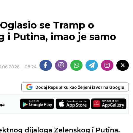
 Oglasio se Tramp o
 i Putina, imao je samo
5.06.2026
08:24
Dodaj Republiku kao željeni izvor na Googlu
ija
ektnog dijaloga Zelenskog i Putina.