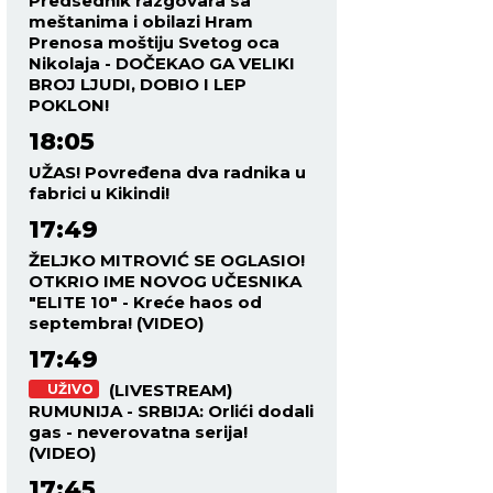
Predsednik razgovara sa
meštanima i obilazi Hram
Prenosa moštiju Svetog oca
Nikolaja - DOČEKAO GA VELIKI
BROJ LJUDI, DOBIO I LEP
POKLON!
18:05
UŽAS! Povređena dva radnika u
fabrici u Kikindi!
17:49
ŽELJKO MITROVIĆ SE OGLASIO!
OTKRIO IME NOVOG UČESNIKA
"ELITE 10" - Kreće haos od
septembra! (VIDEO)
17:49
(LIVESTREAM)
UŽIVO
RUMUNIJA - SRBIJA: Orlići dodali
gas - neverovatna serija!
(VIDEO)
17:45