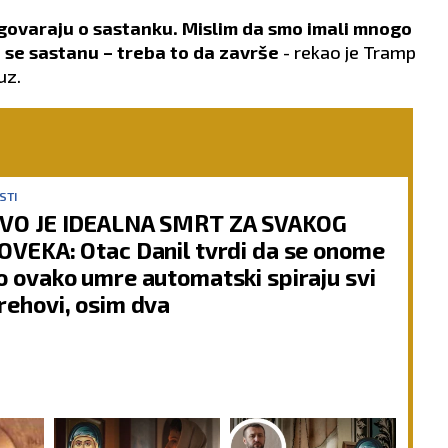
govaraju o sastanku. Mislim da smo imali mnogo
da se sastanu – treba to da završe
- rekao je Tramp
uz.
STI
VO JE IDEALNA SMRT ZA SVAKOG
OVEKA: Otac Danil tvrdi da se onome
o ovako umre automatski spiraju svi
rehovi, osim dva