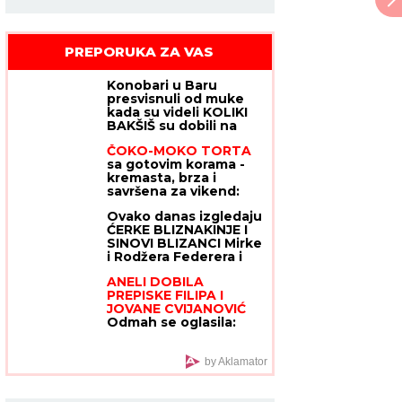
PREPORUKA ZA VAS
Konobari u Baru
presvisnuli od muke
kada su videli KOLIKI
BAKŠIŠ su dobili na
račun od 80 evra! A svi
ČOKO-MOKO TORTA
gledaju koliko košta
sa gotovim korama -
GURMANSKA
kremasta, brza i
PLJESKAVICA - i evo
savršena za vikend:
kako komentarišu
Recept za poslasticu
NAPOJNICU
Ovako danas izgledaju
za koju vam šporet
ĆERKE BLIZNAKINJE I
nije potreban
SINOVI BLIZANCI Mirke
i Rodžera Federera i
svi gledaju na koga
ANELI DOBILA
liče! Morali da zarađuju
PREPISKE FILIPA I
DŽEPERAC iako im je
JOVANE CVIJANOVIĆ
otac milijarder: "Neka
Odmah se oglasila:
znaju da novac ne
"Sve dođe do mene",
pada sa neba"
evo da li je
kontaktirala Đukića
by Aklamator