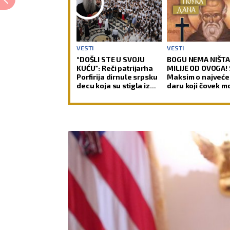
VESTI
VESTI
“DOŠLI STE U SVOJU
BOGU NEMA NIŠT
KUĆU”: Reči patrijarha
MILIJE OD OVOGA! 
Porfirija dirnule srpsku
Maksim o najveć
decu koja su stigla iz
daru koji čovek m
celog sveta (FOTO)
stekne za života!