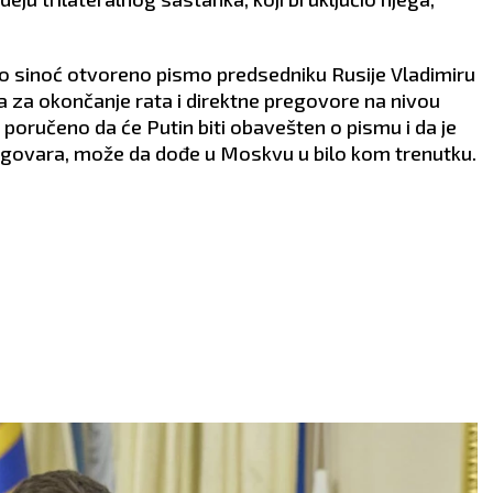
no sinoć otvoreno pismo predsedniku Rusije Vladimiru
na za okončanje rata i direktne pregovore na nivou
a poručeno da će Putin biti obavešten o pismu i da je
razgovara, može da dođe u Moskvu u bilo kom trenutku.