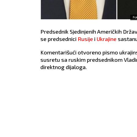
Fo
Predsednik Sjedinjenih Američkih Drža
se predsednici
Rusije
i
Ukrajine
sastanu
Komentarišući otvoreno pismo ukraji
susretu sa ruskim predsednikom Vladi
direktnog dijaloga.