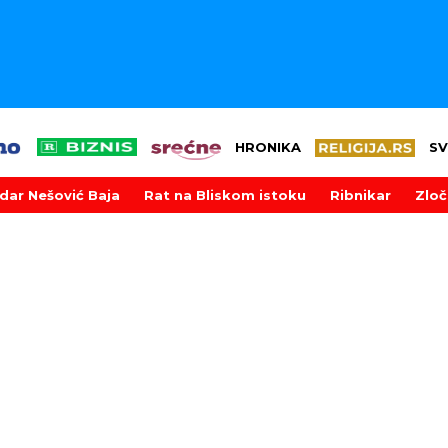
HRONIKA
SV
dar Nešović Baja
Rat na Bliskom istoku
Ribnikar
Zloč