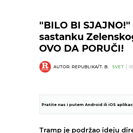
"BILO BI SJAJNO!"
sastanku Zelenskog
OVO DA PORUČI!
AUTOR:
REPUBLIKA/T. B.
SVET
0
Pratite nas i putem Android ili iOS aplikac
Tramp je podržao ideju dir