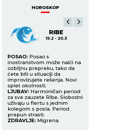
HOROSKOP
A
RIBE
O
19.2 - 20.3
21.3
POSAO:
Posao s
POSAO:
Moraćete 
ete
inostranstvom može naići na
poslovni put zbog 
a
ozbiljnu prepreku, tako da
razloga, a to se ne
 u
ćete biti u situaciji da
vašim poslodavci
improvizujete rešenja. Novi
Pripremite plan B.
splet okolnosti.
LJUBAV:
Danas va
Tanjug/AP Photo/Alex Brandon
ači
LJUBAV:
Harmoničan period
manji porodičan p
za sve zauzete Ribe. Slobodni
koji ćete morati s
uživaju u flertu s jednim
rešite. Slobodni O
kolegom s posla. Period
danas mogu upozn
prepun strasti.
zanimljivu Vodoliju
ZDRAVLJE:
Migrena.
ZDRAVLJE:
Solidn
.