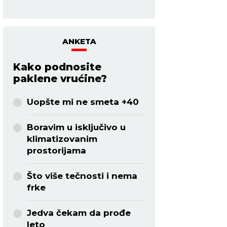
ANKETA
Kako podnosite
paklene vrućine?
Uopšte mi ne smeta +40
Boravim u isključivo u
klimatizovanim
prostorijama
Što više tečnosti i nema
frke
Jedva čekam da prođe
leto