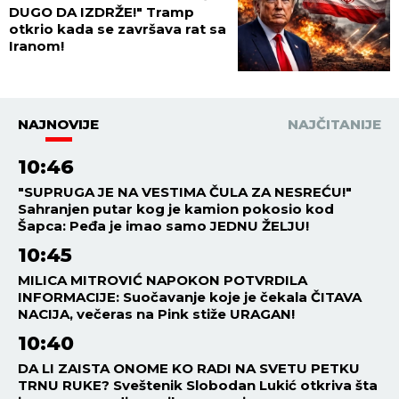
DUGO DA IZDRŽE!" Tramp
otkrio kada se završava rat sa
Iranom!
NAJNOVIJE
NAJČITANIJE
10:46
"SUPRUGA JE NA VESTIMA ČULA ZA NESREĆU!"
Sahranjen putar kog je kamion pokosio kod
Šapca: Peđa je imao samo JEDNU ŽELJU!
10:45
MILICA MITROVIĆ NAPOKON POTVRDILA
INFORMACIJE: Suočavanje koje je čekala ČITAVA
NACIJA, večeras na Pink stiže URAGAN!
10:40
DA LI ZAISTA ONOME KO RADI NA SVETU PETKU
TRNU RUKE? Sveštenik Slobodan Lukić otkriva šta