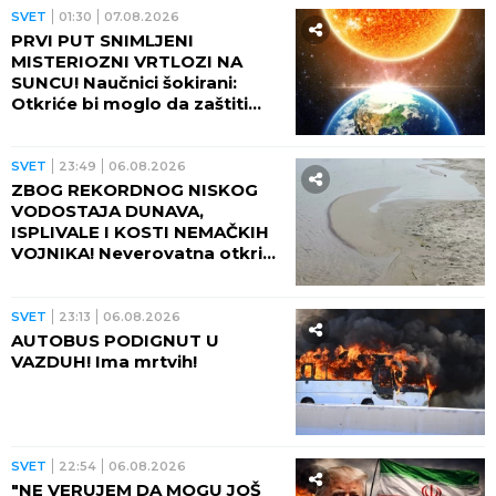
SVET
01:30
07.08.2026
PRVI PUT SNIMLJENI
MISTERIOZNI VRTLOZI NA
SUNCU! Naučnici šokirani:
Otkriće bi moglo da zaštiti
Zemlju od katastrofalnih
posledica
SVET
23:49
06.08.2026
ZBOG REKORDNOG NISKOG
VODOSTAJA DUNAVA,
ISPLIVALE I KOSTI NEMAČKIH
VOJNIKA! Neverovatna otkrića
ređaju se jedno za drugim -
pored njih motocikl Vermahta!
SVET
23:13
06.08.2026
AUTOBUS PODIGNUT U
VAZDUH! Ima mrtvih!
SVET
22:54
06.08.2026
"NE VERUJEM DA MOGU JOŠ