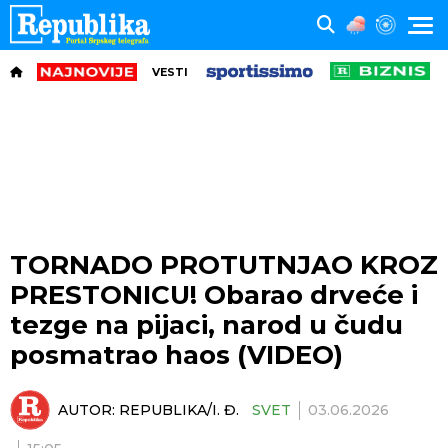
VESTI
TORNADO PROTUTNJAO KROZ
PRESTONICU! Obarao drveće i
tezge na pijaci, narod u čudu
posmatrao haos (VIDEO)
AUTOR:
REPUBLIKA/I. Đ.
SVET
03.06.2026