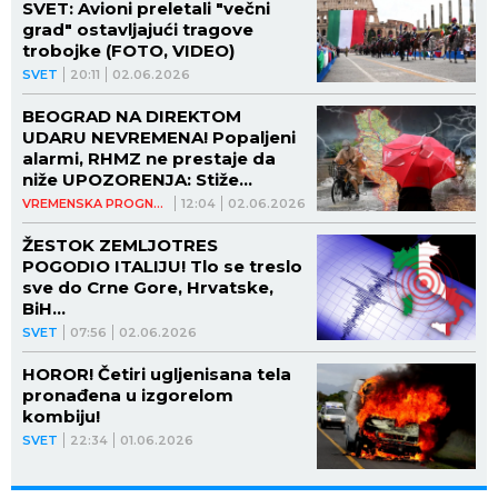
SVET: Avioni preletali "večni
grad" ostavljajući tragove
trobojke (FOTO, VIDEO)
SVET
20:11
02.06.2026
BEOGRAD NA DIREKTOM
UDARU NEVREMENA! Popaljeni
alarmi, RHMZ ne prestaje da
niže UPOZORENJA: Stiže
ŽESTOKA oluja i trajaće sve do
VREMENSKA PROGNOZA
12:04
02.06.2026
OVOG datuma
ŽESTOK ZEMLJOTRES
POGODIO ITALIJU! Tlo se treslo
sve do Crne Gore, Hrvatske,
BiH...
SVET
07:56
02.06.2026
HOROR! Četiri ugljenisana tela
pronađena u izgorelom
kombiju!
SVET
22:34
01.06.2026