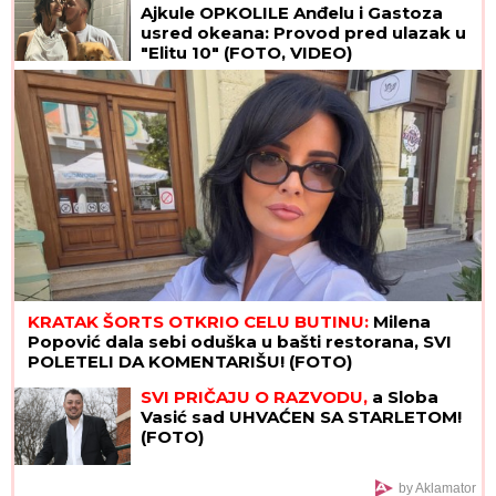
Ajkule OPKOLILE Anđelu i Gastoza
usred okeana: Provod pred ulazak u
"Elitu 10" (FOTO, VIDEO)
KRATAK ŠORTS OTKRIO CELU BUTINU:
Milena
Popović dala sebi oduška u bašti restorana, SVI
POLETELI DA KOMENTARIŠU! (FOTO)
SVI PRIČAJU O RAZVODU,
a Sloba
Vasić sad UHVAĆEN SA STARLETOM!
(FOTO)
by Aklamator