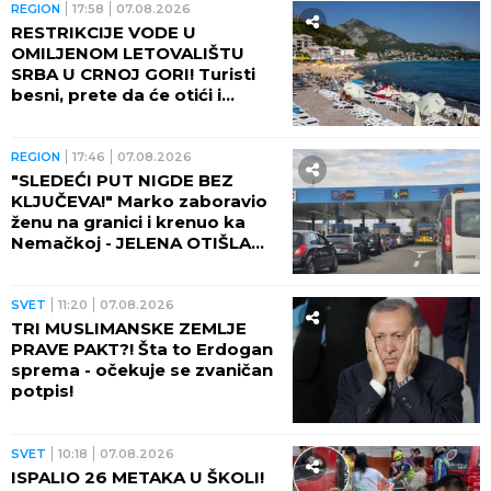
REGION
17:58
07.08.2026
RESTRIKCIJE VODE U
OMILJENOM LETOVALIŠTU
SRBA U CRNOJ GORI! Turisti
besni, prete da će otići i
otkazati smeštaj - POTPUNO
RASULO!
REGION
17:46
07.08.2026
"SLEDEĆI PUT NIGDE BEZ
KLJUČEVA!" Marko zaboravio
ženu na granici i krenuo ka
Nemačkoj - JELENA OTIŠLA
DO TOALETA, PA DOŽIVELA
ŠOK ŽIVOTA!
SVET
11:20
07.08.2026
TRI MUSLIMANSKE ZEMLJE
PRAVE PAKT?! Šta to Erdogan
sprema - očekuje se zvaničan
potpis!
SVET
10:18
07.08.2026
ISPALIO 26 METAKA U ŠKOLI!