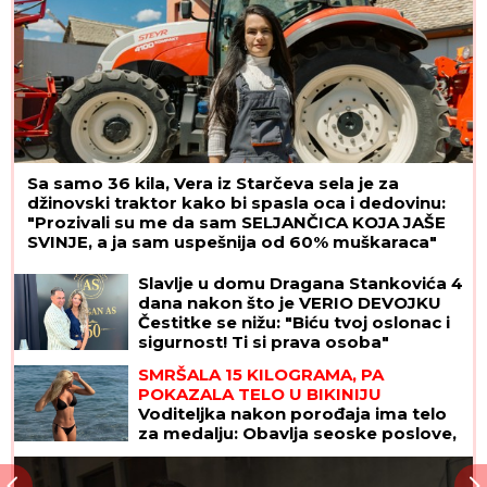
Sa samo 36 kila, Vera iz Starčeva sela je za
džinovski traktor kako bi spasla oca i dedovinu:
"Prozivali su me da sam SELJANČICA KOJA JAŠE
SVINJE, a ja sam uspešnija od 60% muškaraca"
Slavlje u domu Dragana Stankovića 4
dana nakon što je VERIO DEVOJKU
Čestitke se nižu: "Biću tvoj oslonac i
sigurnost! Ti si prava osoba"
SMRŠALA 15 KILOGRAMA, PA
POKAZALA TELO U BIKINIJU
Voditeljka nakon porođaja ima telo
za medalju: Obavlja seoske poslove,
a kada se skine muškarcima padnu
vilice