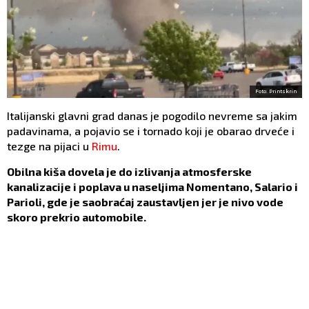
Foto: Printskrin
Italijanski glavni grad danas je pogodilo nevreme sa jakim
padavinama, a pojavio se i tornado koji je obarao drveće i
tezge na pijaci u
Rimu
.
Obilna kiša dovela je do izlivanja atmosferske
kanalizacije i poplava u naseljima Nomentano, Salario i
Parioli, gde je saobraćaj zaustavljen jer je nivo vode
skoro prekrio automobile.