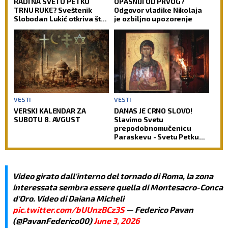
RADI NA SVETU PETKU
OPASNIJI OD PRVOG?
TRNU RUKE? Sveštenik
Odgovor vladike Nikolaja
Slobodan Lukić otkriva šta
je ozbiljno upozorenje
je prava pozadina ovih
verovanja
VESTI
VESTI
VERSKI KALENDAR ZA
DANAS JE CRNO SLOVO!
SUBOTU 8. AVGUST
Slavimo Svetu
prepodobnomučenicu
Paraskevu - Svetu Petku
Rimljanku
Video girato dall'interno del tornado di Roma, la zona
interessata sembra essere quella di Montesacro-Conca
d'Oro. Video di Daiana Micheli
pic.twitter.com/bUUnzBCz3S
— Federico Pavan
(@PavanFederico00)
June 3, 2026