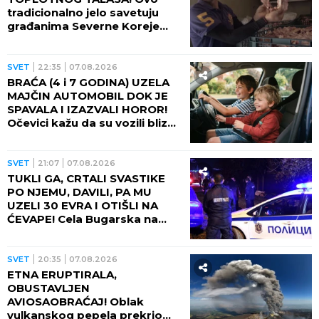
tradicionalno jelo savetuju
građanima Severne Koreje
tokom najvećih vrućina
SVET
22:35
07.08.2026
BRAĆA (4 i 7 GODINA) UZELA
MAJČIN AUTOMOBIL DOK JE
SPAVALA I IZAZVALI HOROR!
Očevici kažu da su vozili blizu
100 na sat - ZA NEVEROVATI
ŠTA SE DOGODILO!
SVET
21:07
07.08.2026
TUKLI GA, CRTALI SVASTIKE
PO NJEMU, DAVILI, PA MU
UZELI 30 EVRA I OTIŠLI NA
ĆEVAPE! Cela Bugarska na
nogama zbog ubistva čoveka
- PRESUDILO MU PETORO
MALOLETNIKA, UVUKLI GA U
SVET
20:35
07.08.2026
JEZIVU ZAMKU!
ETNA ERUPTIRALA,
OBUSTAVLJEN
AVIOSAOBRAĆAJ! Oblak
vulkanskog pepela prekrio