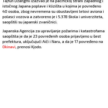
Tajfun Džangmi izazvao je na pacifičkoj strani zapadnog i
istočnog Japana poplave i klizišta u kojima je povređeno
40 osoba, zbog nevremena su obustavljeni letovi aviona i
polasci vozova a zatvoreno je i 5.378 škola i univerziteta,
saopštili su japanski zvaničnici.
Japanska Agencija za upravljanje požarima i katastrofama
saopštila je da je 23 povređenih osoba prijavljeno u šest
prefektura, uključujući Aiči i Naru, a da je 17 povređeno na
Okinavi
, prenosi Kjodo.