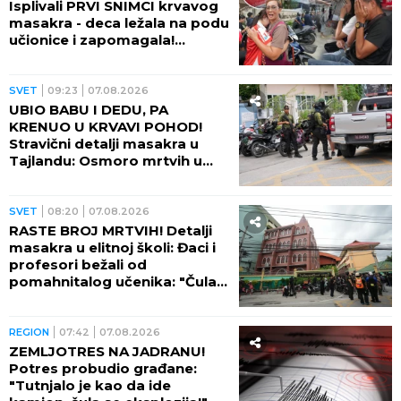
Isplivali PRVI SNIMCI krvavog
masakra - deca ležala na podu
učionice i zapomagala!
(VIDEO)
SVET
09:23
07.08.2026
UBIO BABU I DEDU, PA
KRENUO U KRVAVI POHOD!
Stravični detalji masakra u
Tajlandu: Osmoro mrtvih u
školi, najmanje 15 osoba
ranjeno! (FOTO)
SVET
08:20
07.08.2026
RASTE BROJ MRTVIH! Detalji
masakra u elitnoj školi: Đaci i
profesori bežali od
pomahnitalog učenika: "Čula
se pucnjava, a onda je sve
utihnulo!" (FOTO)
REGION
07:42
07.08.2026
ZEMLJOTRES NA JADRANU!
Potres probudio građane:
"Tutnjalo je kao da ide