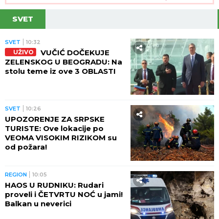
SVET
SVET
10:32
VUČIĆ DOČEKUJE
UŽIVO
ZELENSKOG U BEOGRADU: Na
stolu teme iz ove 3 OBLASTI
SVET
10:26
UPOZORENJE ZA SRPSKE
TURISTE: Ove lokacije po
VEOMA VISOKIM RIZIKOM su
od požara!
REGION
10:05
HAOS U RUDNIKU: Rudari
proveli i ČETVRTU NOĆ u jami!
Balkan u neverici