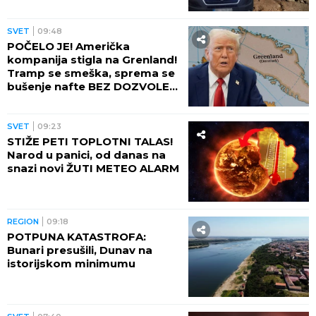
SVET
09:48
POČELO JE! Američka
kompanija stigla na Grenland!
Tramp se smeška, sprema se
bušenje nafte BEZ DOZVOLE
LOKALNIH VLASTI
SVET
09:23
STIŽE PETI TOPLOTNI TALAS!
Narod u panici, od danas na
snazi novi ŽUTI METEO ALARM
REGION
09:18
POTPUNA KATASTROFA:
Bunari presušili, Dunav na
istorijskom minimumu