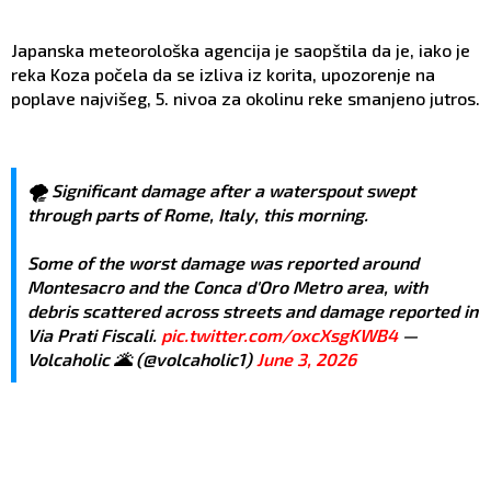
Japanska meteorološka agencija je saopštila da je, iako je
reka Koza počela da se izliva iz korita, upozorenje na
poplave najvišeg, 5. nivoa za okolinu reke smanjeno jutros.
🌪️ Significant damage after a waterspout swept
through parts of Rome, Italy, this morning.
Some of the worst damage was reported around
Montesacro and the Conca d'Oro Metro area, with
debris scattered across streets and damage reported in
Via Prati Fiscali.
pic.twitter.com/oxcXsgKWB4
—
Volcaholic 🌋 (@volcaholic1)
June 3, 2026