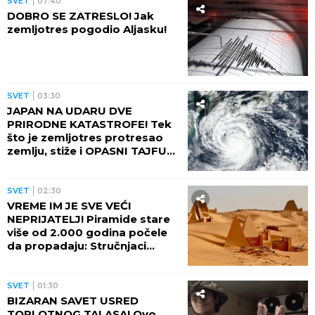
SVET
07:40
DOBRO SE ZATRESLO! Jak
zemljotres pogodio Aljasku!
SVET
03:30
JAPAN NA UDARU DVE
PRIRODNE KATASTROFE! Tek
što je zemljotres protresao
zemlju, stiže i OPASNI TAJFUN:
Otkazano više od 500 letova,
naređene evakuacije
SVET
02:30
VREME IM JE SVE VEĆI
NEPRIJATELJ! Piramide stare
više od 2.000 godina počele
da propadaju: Stručnjaci
upozoravaju na najgori
scenario
SVET
01:30
BIZARAN SAVET USRED
TOPLOTNOG TALASA! Ovo