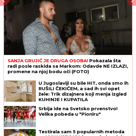
SANJA GRUJIĆ JE DRUGA OSOBA!
Pokazala šta
radi posle raskida sa Markom: Odavde NE IZLAZI,
promene na njoj bodu oči (FOTO)
U Jugoslaviji su bile HIT, onda smo ih
RUŠILI ČEKIĆEM, a sad ih svi opet
žele: Trik dizajnera koji menja izgled
KUHINJE I KUPATILA
Srbija ide na Svetsko prvenstvo!
Velika pobeda u "Pioniru"
Testirala sam 5 popularnih metoda