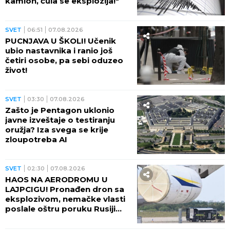
kamion, čula se eksplozija!"
SVET
06:51
07.08.2026
PUCNJAVA U ŠKOLI! Učenik
ubio nastavnika i ranio još
četiri osobe, pa sebi oduzeo
život!
SVET
03:30
07.08.2026
Zašto je Pentagon uklonio
javne izveštaje o testiranju
oružja? Iza svega se krije
zloupotreba AI
SVET
02:30
07.08.2026
HAOS NA AERODROMU U
LAJPCIGU! Pronađen dron sa
eksplozivom, nemačke vlasti
poslale oštru poruku Rusiji
(FOTO)