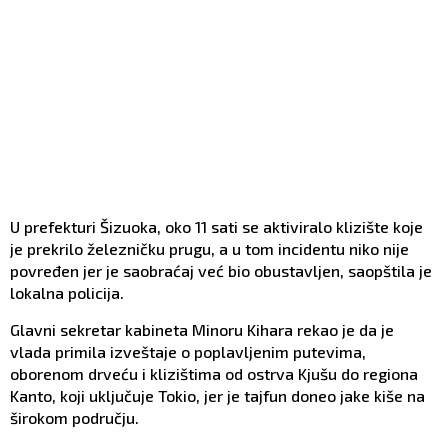
U prefekturi Šizuoka, oko 11 sati se aktiviralo klizište koje
je prekrilo železničku prugu, a u tom incidentu niko nije
povređen jer je saobraćaj već bio obustavljen, saopštila je
lokalna policija.
Glavni sekretar kabineta Minoru Kihara rekao je da je
vlada primila izveštaje o poplavljenim putevima,
oborenom drveću i klizištima od ostrva Kjušu do regiona
Kanto, koji uključuje Tokio, jer je tajfun doneo jake kiše na
širokom području.