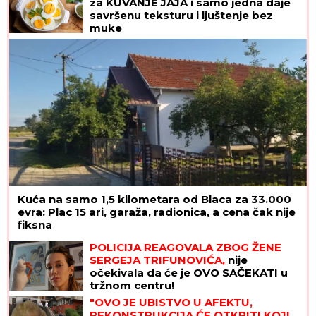
za KUVANJE JAJA i samo jedna daje
savršenu teksturu i ljuštenje bez
muke
Kuća na samo 1,5 kilometara od Blaca za 33.000
evra: Plac 15 ari, garaža, radionica, a cena čak nije
fiksna
POLICIJA REAGOVALA ZBOG ŽENE
SERGEJA TRIFUNOVIĆA,
nije
očekivala da će je OVO SAČEKATI u
tržnom centru!
"OVO JE UBISTVO U AFEKTU,
REKONSTRUKCIJA ĆE OTKRITI KOJI