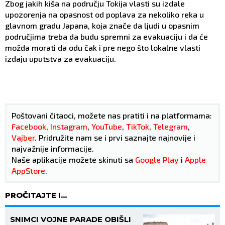
Zbog jakih kiša na području Tokija vlasti su izdale
upozorenja na opasnost od poplava za nekoliko reka u
glavnom gradu Japana, koja znače da ljudi u opasnim
područjima treba da budu spremni za evakuaciju i da će
možda morati da odu čak i pre nego što lokalne vlasti
izdaju uputstva za evakuaciju.
Poštovani čitaoci, možete nas pratiti i na platformama:
Facebook
,
Instagram
,
YouTube
,
TikTok
,
Telegram
,
Vajber
. Pridružite nam se i prvi saznajte najnovije i
najvažnije informacije.
Naše aplikacije možete skinuti sa
Google Play
i
Apple
AppStore
.
PROČITAJTE I...
SNIMCI VOJNE PARADE OBIŠLI