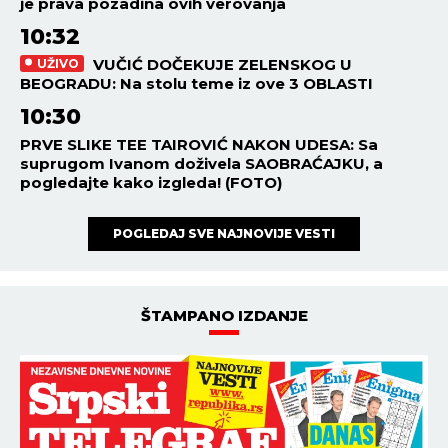
je prava pozadina ovih verovanja
10:32
VUČIĆ DOČEKUJE ZELENSKOG U
UŽIVO
BEOGRADU: Na stolu teme iz ove 3 OBLASTI
10:30
PRVE SLIKE TEE TAIROVIĆ NAKON UDESA: Sa
suprugom Ivanom doživela SAOBRAĆAJKU, a
pogledajte kako izgleda! (FOTO)
POGLEDAJ SVE NAJNOVIJE VESTI
ŠTAMPANO IZDANJE