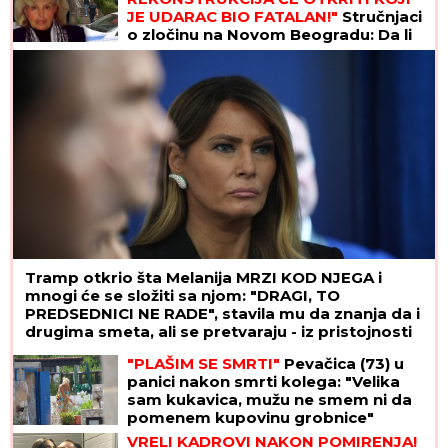
JE UDARAC BIO FATALAN!"
Stručnjaci
o zločinu na Novom Beogradu: Da li
je tragedija mogla biti sprečena?
Tramp otkrio šta Melanija MRZI KOD NJEGA i
mnogi će se složiti sa njom: "DRAGI, TO
PREDSEDNICI NE RADE", stavila mu da znanja da i
drugima smeta, ali se pretvaraju - iz pristojnosti
"PLAŠIM SE SMRTI"
Pevačica (73) u
panici nakon smrti kolega: "Velika
sam kukavica, mužu ne smem ni da
pomenem kupovinu grobnice"
VRELI KADROVI NAKON POMIRENJA!