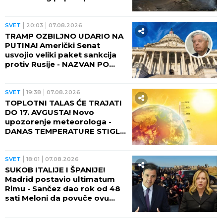
nebo, fontana lave izlazi iz
kratera!
SVET
20:03
07.08.2026
TRAMP OZBILJNO UDARIO NA
PUTINA! Američki Senat
usvojio veliki paket sankcija
protiv Rusije - NAZVAN PO
POKOJNOM LINDZIJU
GREJEMU!
SVET
19:38
07.08.2026
TOPLOTNI TALAS ĆE TRAJATI
DO 17. AVGUSTA! Novo
upozorenje meteorologa -
DANAS TEMPERATURE STIGLE
I DO 48 STEPENI!
SVET
18:01
07.08.2026
SUKOB ITALIJE I ŠPANIJE!
Madrid postavio ultimatum
Rimu - Sančez dao rok od 48
sati Meloni da povuče ovu
odluku, ona kratko rekla da
neće!