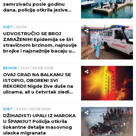
zamrzivaču posle godinu
dana, policija otkrila jezive
okolnosti
SVET
00:09
UDVOSTRUČIO SE BROJ
ZARAŽENIH! Epidemija se širi
stravičnom brzinom, najnovije
brojke i najsnažnije bacaju u
OČAJ
REGION
23:41
05.08.2026
OVAJ GRAD NA BALKANU SE
ISTOPIO, OBORENI SVI
REKORDI! Nigde žive duše na
ulicama, ali u četvrtak sledi
veliki preokret
SVET
23:20
05.08.2026
DŽIHADISTI UPALI IZ MAROKA
U ŠPANIJU? Policija otkrila
šokantne detalje masovnog
ulaska migranata