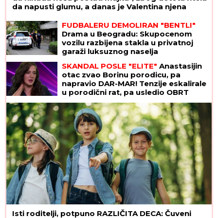
da napusti glumu, a danas je Valentina njena
najveća kritičarka
FUDBALERU DEMOLIRAN "BENTLI"
Drama u Beogradu: Skupocenom
vozilu razbijena stakla u privatnoj
garaži luksuznog naselja
SKANDAL POSLE "ELITE"
Anastasijin
otac zvao Borinu porodicu, pa
napravio DAR-MAR! Tenzije eskalirale
u porodični rat, pa usledio OBRT
Isti roditelji, potpuno RAZLIČITA DECA: Čuveni