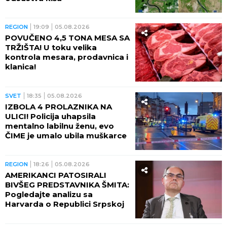
REGION
19:09
05.08.2026
POVUČENO 4,5 TONA MESA SA
TRŽIŠTA! U toku velika
kontrola mesara, prodavnica i
klanica!
SVET
18:35
05.08.2026
IZBOLA 4 PROLAZNIKA NA
ULICI! Policija uhapsila
mentalno labilnu ženu, evo
ČIME je umalo ubila muškarce
REGION
18:26
05.08.2026
AMERIKANCI PATOSIRALI
BIVŠEG PREDSTAVNIKA ŠMITA:
Pogledajte analizu sa
Harvarda o Republici Srpskoj