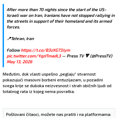
After more than 70 nights since the start of the US–
Israeli war on Iran, Iranians have not stopped rallying in
the streets in support of their homeland and its armed
forces.
📍Tehran, Iran
Follow
https://t.co/B3zXG73Jym
pic.twitter.com/YqzITmadL3
— Press TV 🔻 (@PressTV)
May 13, 2026
Međutim, dok vlasti uspešno „peglaju“ stvarnost
pokazujući masovni borbeni entuzijazam, u pozadini
svega krije se duboka neizvesnost i strah običnih ljudi od
totalnog rata iz kojeg nema povratka.
Poštovani čitaoci, možete nas pratiti i na platformama: