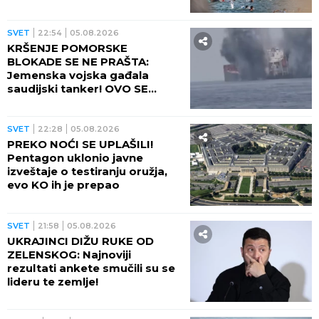
SVET
22:54
05.08.2026
KRŠENJE POMORSKE
BLOKADE SE NE PRAŠTA:
Jemenska vojska gađala
saudijski tanker! OVO SE
OPASNO ZAKUVALO
SVET
22:28
05.08.2026
PREKO NOĆI SE UPLAŠILI!
Pentagon uklonio javne
izveštaje o testiranju oružja,
evo KO ih je prepao
SVET
21:58
05.08.2026
UKRAJINCI DIŽU RUKE OD
ZELENSKOG: Najnoviji
rezultati ankete smučili su se
lideru te zemlje!