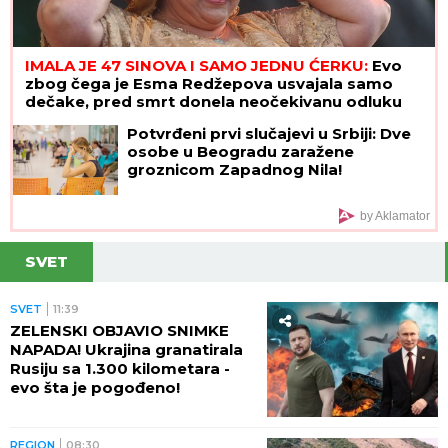
IMALA JE 47 SINOVA I SAMO JEDNU ĆERKU:
Evo
zbog čega je Esma Redžepova usvajala samo
dečake, pred smrt donela neočekivanu odluku
Potvrđeni prvi slučajevi u Srbiji: Dve
osobe u Beogradu zaražene
groznicom Zapadnog Nila!
by Aklamator
SVET
SVET
11:39
ZELENSKI OBJAVIO SNIMKE
NAPADA! Ukrajina granatirala
Rusiju sa 1.300 kilometara -
evo šta je pogođeno!
REGION
08:30