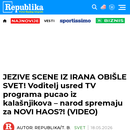
VESTI
JEZIVE SCENE IZ IRANA OBIŠLE
SVET! Voditelj usred TV
programa pucao iz
kalašnjikova – narod spremaju
za NOVI HAOS?! (VIDEO)
AUTOR:
REPUBLIKA/T. B.
SVET
18.05.2026