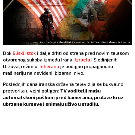
Foto: Tanjug/AP Photo/Ohad Zwigenberg, Dmitrii Melnikov / Alamy / Profimedia
Dok
Bliski istok
i dalje drhti od straha pred novim talasom
otvorenog sukoba između Irana,
Izraela
i Sjedinjenih
Država, režim u
Teheranu
je podigao propagandnu
mašineriju na neviđeni, bizaran, nivo.
Poslednjih dana iranska državna televizija se bukvalno
pretvorila u vojni poligon:
TV voditelji mašu
automatskom puškom pred kamerama, prolaze kroz
ubrzane kurseve i snimaju uživo u studiju.