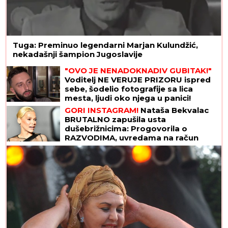
Tuga: Preminuo legendarni Marjan Kulundžić,
nekadašnji šampion Jugoslavije
"OVO JE NENADOKNADIV GUBITAK!"
Voditelj NE VERUJE PRIZORU ispred
sebe, šodelio fotografije sa lica
mesta, ljudi oko njega u panici!
(FOTO)
GORI INSTAGRAM!
Nataša Bekvalac
BRUTALNO zapušila usta
dušebrižnicima: Progovorila o
RAZVODIMA, uvredama na račun
izgleda, pa otkrila ŠOK DETALJE