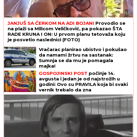
JANJUŠ SA ĆERKOM NA ADI BOJANI
Provodio se
na plaži sa Milicom Veličković, pa pokazao ŠTA
RADE KRUNA I ON: U prvom planu tetovaža koju
je posvetio naslednici (FOTO)
Vračarac planirao ubistvo i pokušao
da namami žrtvu na sastanak:
Sumnja se da mu je pomagala
majka!
GOSPOJINSKI POST
počinje 14.
avgusta i jedan je od najstrožih u
godini: Ovo su PRAVILA koja bi svaki
vernik trebalo da zna