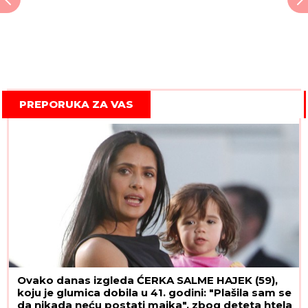
PREPORUKA ZA VAS
Ovako danas izgleda ĆERKA SALME HAJEK (59),
koju je glumica dobila u 41. godini: "Plašila sam se
da nikada neću postati majka", zbog deteta htela