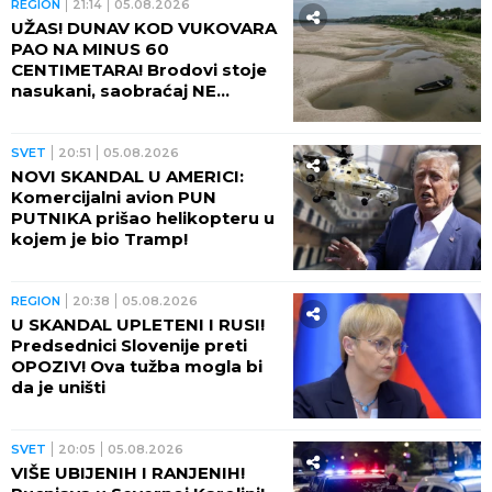
REGION
21:14
05.08.2026
UŽAS! DUNAV KOD VUKOVARA
PAO NA MINUS 60
CENTIMETARA! Brodovi stoje
nasukani, saobraćaj NE
POSTOJI
SVET
20:51
05.08.2026
NOVI SKANDAL U AMERICI:
Komercijalni avion PUN
PUTNIKA prišao helikopteru u
kojem je bio Tramp!
REGION
20:38
05.08.2026
U SKANDAL UPLETENI I RUSI!
Predsednici Slovenije preti
OPOZIV! Ova tužba mogla bi
da je uništi
SVET
20:05
05.08.2026
VIŠE UBIJENIH I RANJENIH!