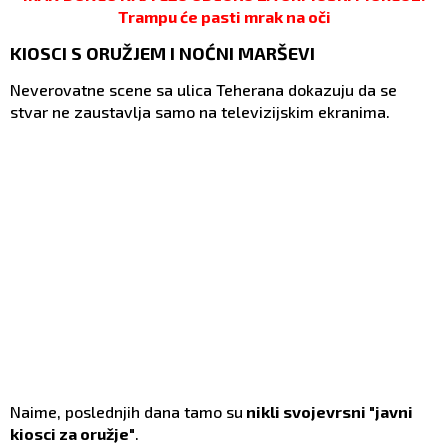
Trampu će pasti mrak na oči
KIOSCI S ORUŽJEM I NOĆNI MARŠEVI
Neverovatne scene sa ulica Teherana dokazuju da se
stvar ne zaustavlja samo na televizijskim ekranima.
Naime, poslednjih dana tamo su
nikli svojevrsni "javni
kiosci za oružje"
.