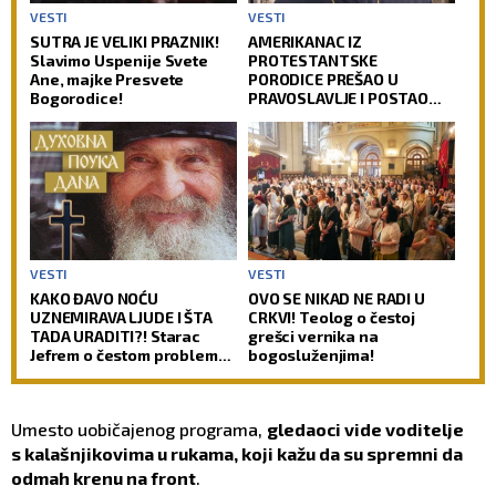
VESTI
VESTI
SUTRA JE VELIKI PRAZNIK!
AMERIKANAC IZ
Slavimo Uspenije Svete
PROTESTANTSKE
Ane, majke Presvete
PORODICE PREŠAO U
Bogorodice!
PRAVOSLAVLJE I POSTAO
SVEŠTENIK: Jedan od
najuglednijih teologa
današnjice govori o svom
putu preobraćenja
VESTI
VESTI
KAKO ĐAVO NOĆU
OVO SE NIKAD NE RADI U
UZNEMIRAVA LJUDE I ŠTA
CRKVI! Teolog o čestoj
TADA URADITI?! Starac
grešci vernika na
Jefrem o čestom problemu
bogosluženjima!
vernika, koji im uteruje
strah u kosti
Umesto uobičajenog programa,
gledaoci vide voditelje
s kalašnjikovima u rukama, koji kažu da su spremni da
odmah krenu na front
.