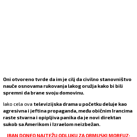
Oni otvoreno tvrde da im je cilj da civilno stanovništvo
nauče osnovama rukovanja lakog oružja kako bi bili
spremni da brane svoju domovinu.
Iako cela ova
televizijska drama u početku deluje kao
agresivna i jeftina propaganda, među običnim Irancima
raste stvarna i opipljiva panika da je novi direktan
sukob sa Amerikom i Izraelom neizbežan.
IRAN DONEO NAJTEŽU ODLUKU ZA ORMUSKI MOREUZ: