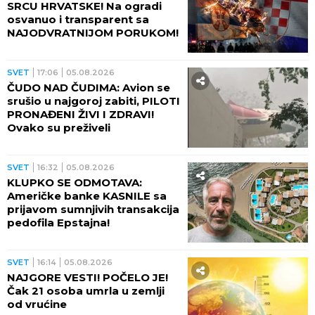
SRCU HRVATSKE! Na ogradi
osvanuo i transparent sa
NAJODVRATNIJOM PORUKOM!
SVET
17:06
05.08.2026
ČUDO NAD ČUDIMA: Avion se
srušio u najgoroj zabiti, PILOTI
PRONAĐENI ŽIVI I ZDRAVI!
Ovako su preživeli
SVET
16:32
05.08.2026
KLUPKO SE ODMOTAVA:
Američke banke KASNILE sa
prijavom sumnjivih transakcija
pedofila Epstajna!
SVET
16:14
05.08.2026
NAJGORE VESTI! POČELO JE!
Čak 21 osoba umrla u zemlji
od vrućine