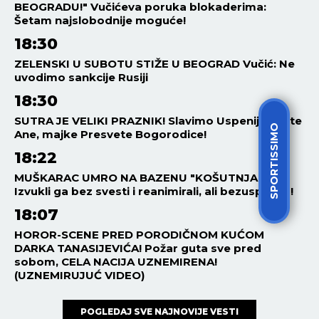
BEOGRADU!" Vučićeva poruka blokaderima:
Šetam najslobodnije moguće!
18:30
ZELENSKI U SUBOTU STIŽE U BEOGRAD Vučić: Ne
uvodimo sankcije Rusiji
18:30
SUTRA JE VELIKI PRAZNIK! Slavimo Uspenije Svete
SPORTISSIMO
Ane, majke Presvete Bogorodice!
18:22
MUŠKARAC UMRO NA BAZENU "KOŠUTNJAK"!
Izvukli ga bez svesti i reanimirali, ali bezuspešno!
18:07
HOROR-SCENE PRED PORODIČNOM KUĆOM
DARKA TANASIJEVIĆA! Požar guta sve pred
sobom, CELA NACIJA UZNEMIRENA!
(UZNEMIRUJUĆ VIDEO)
POGLEDAJ SVE NAJNOVIJE VESTI