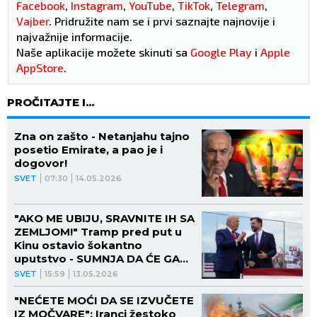
Facebook
,
Instagram
,
YouTube
,
TikTok
,
Telegram
,
Vajber
. Pridružite nam se i prvi saznajte najnovije i
najvažnije informacije.
Naše aplikacije možete skinuti sa
Google Play
i
Apple
AppStore
.
PROČITAJTE I...
Zna on zašto - Netanjahu tajno
posetio Emirate, a pao je i
dogovor!
SVET
07:30
14.05.2026
"AKO ME UBIJU, SRAVNITE IH SA
ZEMLJOM!" Tramp pred put u
Kinu ostavio šokantno
uputstvo - SUMNJA DA ĆE GA
OTROVATI!
SVET
15:59
13.05.2026
"NEĆETE MOĆI DA SE IZVUČETE
IZ MOČVARE": Iranci žestoko