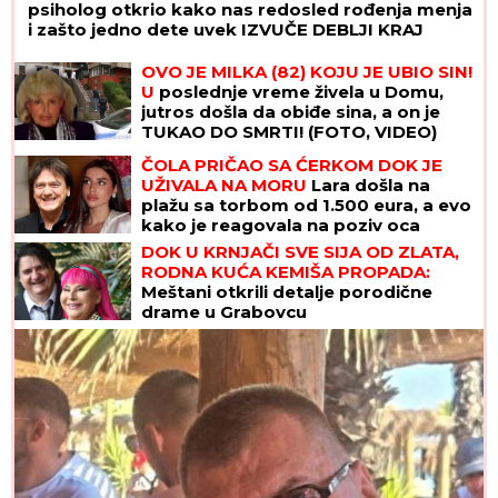
psiholog otkrio kako nas redosled rođenja menja
i zašto jedno dete uvek IZVUČE DEBLJI KRAJ
OVO JE MILKA (82) KOJU JE UBIO SIN!
U
poslednje vreme živela u Domu,
jutros došla da obiđe sina, a on je
TUKAO DO SMRTI! (FOTO, VIDEO)
ČOLA PRIČAO SA ĆERKOM DOK JE
UŽIVALA NA MORU
Lara došla na
plažu sa torbom od 1.500 eura, a evo
kako je reagovala na poziv oca
DOK U KRNJAČI SVE SIJA OD ZLATA,
RODNA KUĆA KEMIŠA PROPADA:
Meštani otkrili detalje porodične
drame u Grabovcu