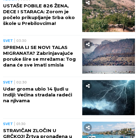
USTAŠE POBILE 826 ŽENA,
DECE I STARACA: Zorom je
počelo prikupljanje Srba oko
škole u Prebilovcima!
SVET
03:30
SPREMA LI SE NOVI TALAS
MIGRANATA? Zabrinjavajuće
poruke šire se mrežama: Tog
dana će sve imati smisla
SVET
02:30
Udar groma ubio 14 ljudi u
Indiji: Većina stradala radeći
na njivama
SVET
01:30
STRAVIČAN ZLOČIN U
GRČKOJ! Žrtva pronađena u