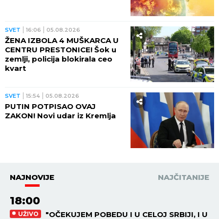
SVET
16:06
05.08.2026
ŽENA IZBOLA 4 MUŠKARCA U
CENTRU PRESTONICE! Šok u
zemlji, policija blokirala ceo
kvart
SVET
15:54
05.08.2026
PUTIN POTPISAO OVAJ
ZAKON! Novi udar iz Kremlja
NAJNOVIJE
NAJČITANIJE
18:00
"OČEKUJEM POBEDU I U CELOJ SRBIJI, I U
UŽIVO