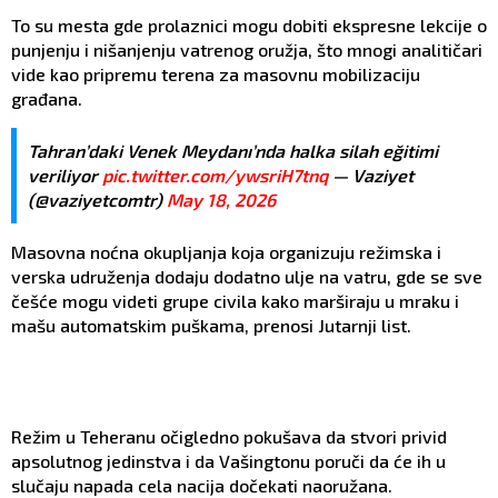
To su mesta gde prolaznici mogu dobiti ekspresne lekcije o
punjenju i nišanjenju vatrenog oružja, što mnogi analitičari
vide kao pripremu terena za masovnu mobilizaciju
građana.
Tahran’daki Venek Meydanı’nda halka silah eğitimi
veriliyor
pic.twitter.com/ywsriH7tnq
— Vaziyet
(@vaziyetcomtr)
May 18, 2026
Masovna noćna okupljanja koja organizuju režimska i
verska udruženja dodaju dodatno ulje na vatru, gde se sve
češće mogu videti grupe civila kako marširaju u mraku i
mašu automatskim puškama, prenosi Jutarnji list.
Režim u Teheranu očigledno pokušava da stvori privid
apsolutnog jedinstva i da Vašingtonu poruči da će ih u
slučaju napada cela nacija dočekati naoružana.