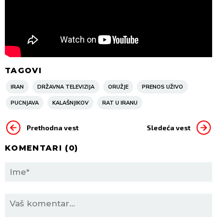
TAGOVI
IRAN
DRŽAVNA TELEVIZIJA
ORUŽJE
PRENOS UŽIVO
PUCNJAVA
KALAŠNJIKOV
RAT U IRANU
Prethodna vest
Sledeća vest
KOMENTARI (
0
)