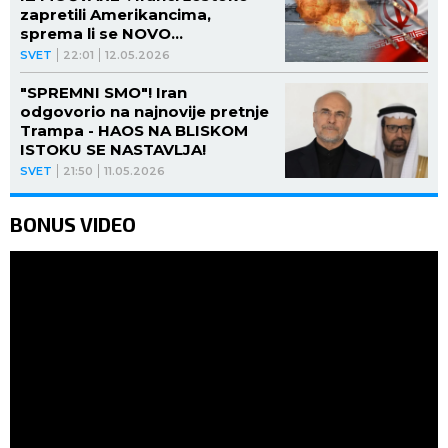
zapretili Amerikancima,
sprema li se NOVO
KRVOPROLIĆE?
SVET
22:01
12.05.2026
"SPREMNI SMO"! Iran
odgovorio na najnovije pretnje
Trampa - HAOS NA BLISKOM
ISTOKU SE NASTAVLJA!
SVET
21:50
11.05.2026
BONUS VIDEO