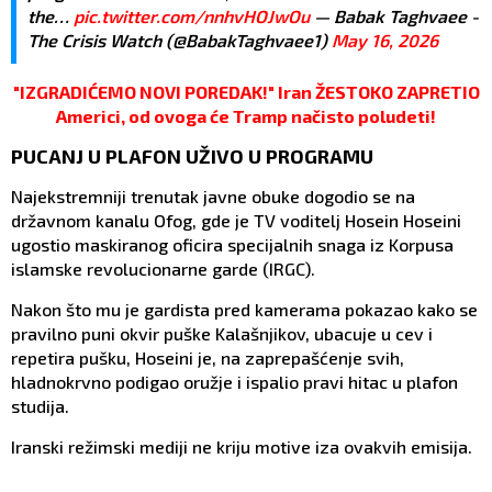
the…
pic.twitter.com/nnhvHOJwOu
— Babak Taghvaee -
The Crisis Watch (@BabakTaghvaee1)
May 16, 2026
"IZGRADIĆEMO NOVI POREDAK!" Iran ŽESTOKO ZAPRETIO
Americi, od ovoga će Tramp načisto poludeti!
PUCANJ U PLAFON UŽIVO U PROGRAMU
Najekstremniji trenutak javne obuke dogodio se na
državnom kanalu Ofog, gde je TV voditelj Hosein Hoseini
ugostio maskiranog oficira specijalnih snaga iz Korpusa
islamske revolucionarne garde (IRGC).
Nakon što mu je gardista pred kamerama pokazao kako se
pravilno puni okvir puške Kalašnjikov, ubacuje u cev i
repetira pušku, Hoseini je, na zaprepašćenje svih,
hladnokrvno podigao oružje i ispalio pravi hitac u plafon
studija.
Iranski režimski mediji ne kriju motive iza ovakvih emisija.