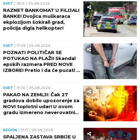
SVET
18:12
05.08.2026
RAZNET BANKOMAT U FILIJALI
BANKE! Dvojica muškaraca
ekplozijom šokirali grad,
policija digla helikopter!
SVET
17:59
05.08.2026
POZNATI POLITIČAR SE
POTUKAO NA PLAŽI! Skandal
epskih razmera PRED NOVE
IZBORE! Pretio i da će pucati u
suprugu drugog muškarca
(VIDEO)
SVET
17:30
05.08.2026
PAKAO NA ZEMLJI: Čak 27
gradova dobilo upozorenje za
NOVI toplotni udar! U ovom
gradu izmereno neverovatnih
75 STEPENI NA ASFALTU!
REGION
17:17
05.08.2026
SPALJENA ZASTAVA SRBIJE U