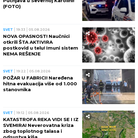
Pucnjava u Severnoj Karolini!
(FOTO)
SVET
19:33
05.08.2026
NOVA OPASNOST! Naučnici
otkrili ŠTA AKTIVIRA
postkovid u telu! Imuni sistem
NEMA REŠENJE
SVET
19:22
05.08.2026
POŽAR U FABRICI! Naređena
hitna evakuacija više od 1.000
stanovnika
SVET
19:12
05.08.2026
KATASTROFA REKA VIDI SE I IZ
SVEMIRA! Neverovatna kriza
zbog toplotnog talasa i
odsustva kiša