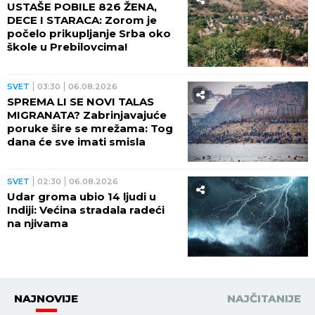
USTAŠE POBILE 826 ŽENA,
DECE I STARACA: Zorom je
počelo prikupljanje Srba oko
škole u Prebilovcima!
SVET
03:30
06.08.2026
SPREMA LI SE NOVI TALAS
MIGRANATA? Zabrinjavajuće
poruke šire se mrežama: Tog
dana će sve imati smisla
SVET
02:30
06.08.2026
Udar groma ubio 14 ljudi u
Indiji: Većina stradala radeći
na njivama
NAJNOVIJE
NAJČITANIJE