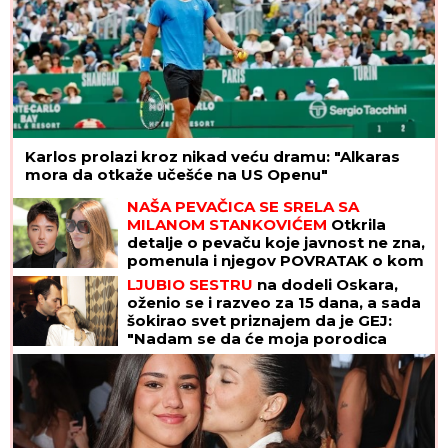
Karlos prolazi kroz nikad veću dramu: "Alkaras
mora da otkaže učešće na US Openu"
NAŠA PEVAČICA SE SRELA SA
MILANOM STANKOVIĆEM
Otkrila
detalje o pevaču koje javnost ne zna,
pomenula i njegov POVRATAK o kom
svi pričaju (VIDEO)
LJUBIO SESTRU
na dodeli Oskara,
oženio se i razveo za 15 dana, a sada
šokirao svet priznajem da je GEJ:
"Nadam se da će moja porodica
odabrati razumevanje umesto
osude"