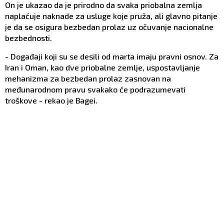
On je ukazao da je prirodno da svaka priobalna zemlja
naplaćuje naknade za usluge koje pruža, ali glavno pitanje
je da se osigura bezbedan prolaz uz očuvanje nacionalne
bezbednosti.
- Događaji koji su se desili od marta imaju pravni osnov. Za
Iran i Oman, kao dve priobalne zemlje, uspostavljanje
mehanizma za bezbedan prolaz zasnovan na
međunarodnom pravu svakako će podrazumevati
troškove - rekao je Bagei.