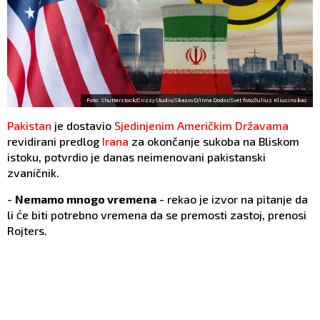
Foto: Shutterstock/CrizzyStudio/SkazovD/Inna Dodor/Svet foto/Julius Kliucinskas
Pakistan
je dostavio
Sjedinjenim Američkim Državama
revidirani predlog
Irana
za okončanje sukoba na Bliskom
istoku, potvrdio je danas neimenovani pakistanski
zvaničnik.
-
Nemamo mnogo vremena
- rekao je izvor na pitanje da
li će biti potrebno vremena da se premosti zastoj, prenosi
Rojters.