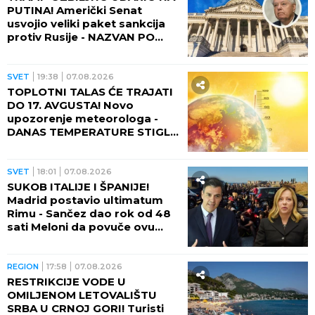
PUTINA! Američki Senat
usvojio veliki paket sankcija
protiv Rusije - NAZVAN PO
POKOJNOM LINDZIJU
GREJEMU!
SVET
19:38
07.08.2026
TOPLOTNI TALAS ĆE TRAJATI
DO 17. AVGUSTA! Novo
upozorenje meteorologa -
DANAS TEMPERATURE STIGLE
I DO 48 STEPENI!
SVET
18:01
07.08.2026
SUKOB ITALIJE I ŠPANIJE!
Madrid postavio ultimatum
Rimu - Sančez dao rok od 48
sati Meloni da povuče ovu
odluku, ona kratko rekla da
neće!
REGION
17:58
07.08.2026
RESTRIKCIJE VODE U
OMILJENOM LETOVALIŠTU
SRBA U CRNOJ GORI! Turisti