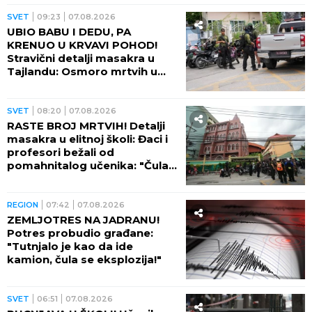
SVET
09:23
07.08.2026
UBIO BABU I DEDU, PA
KRENUO U KRVAVI POHOD!
Stravični detalji masakra u
Tajlandu: Osmoro mrtvih u
školi, najmanje 15 osoba
ranjeno! (FOTO)
SVET
08:20
07.08.2026
RASTE BROJ MRTVIH! Detalji
masakra u elitnoj školi: Đaci i
profesori bežali od
pomahnitalog učenika: "Čula
se pucnjava, a onda je sve
utihnulo!" (FOTO)
REGION
07:42
07.08.2026
ZEMLJOTRES NA JADRANU!
Potres probudio građane:
"Tutnjalo je kao da ide
kamion, čula se eksplozija!"
SVET
06:51
07.08.2026