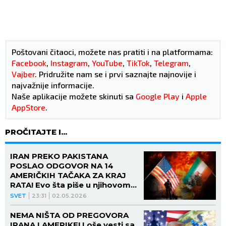
Poštovani čitaoci, možete nas pratiti i na platformama:
Facebook
,
Instagram
,
YouTube
,
TikTok
,
Telegram
,
Vajber
. Pridružite nam se i prvi saznajte najnovije i
najvažnije informacije.
Naše aplikacije možete skinuti sa
Google Play
i
Apple
AppStore
.
PROČITAJTE I...
IRAN PREKO PAKISTANA
POSLAO ODGOVOR NA 14
AMERIČKIH TAČAKA ZA KRAJ
RATA! Evo šta piše u njihovom
planu!
SVET
23:31
02.05.2026
NEMA NIŠTA OD PREGOVORA
IRANA I AMERIKE! Loše vesti sa