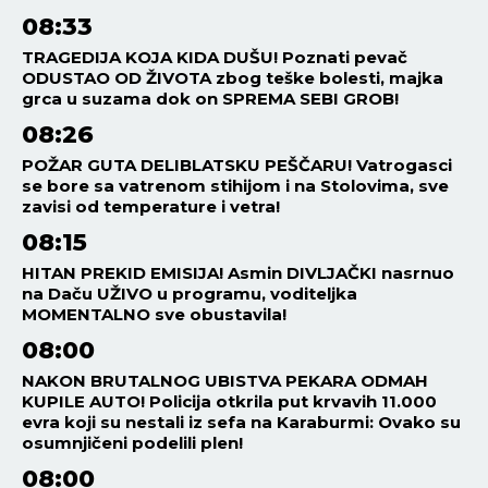
08:33
TRAGEDIJA KOJA KIDA DUŠU! Poznati pevač
ODUSTAO OD ŽIVOTA zbog teške bolesti, majka
grca u suzama dok on SPREMA SEBI GROB!
08:26
POŽAR GUTA DELIBLATSKU PEŠČARU! Vatrogasci
se bore sa vatrenom stihijom i na Stolovima, sve
zavisi od temperature i vetra!
08:15
HITAN PREKID EMISIJA! Asmin DIVLJAČKI nasrnuo
na Daču UŽIVO u programu, voditeljka
MOMENTALNO sve obustavila!
08:00
NAKON BRUTALNOG UBISTVA PEKARA ODMAH
KUPILE AUTO! Policija otkrila put krvavih 11.000
evra koji su nestali iz sefa na Karaburmi: Ovako su
osumnjičeni podelili plen!
08:00