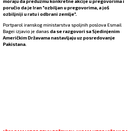
moraju da preduzmu konkretne akcije u pregovorima i
poručio da je Iran "ozbiljan u pregovorima, a još
ozbiljniji u ratu i odbrani zemlje".
Portparol iranskog ministarstva spoljnih poslova Esmail
Bagei izjavio je danas
da se razgovori sa Sjedinjenim
Američkim Državama nastavljaju uz posredovanje
Pakistana
.