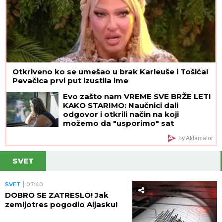
Otkriveno ko se umešao u brak Karleuše i Tošića!
Pevačica prvi put izustila ime
Evo zašto nam VREME SVE BRŽE LETI
KAKO STARIMO: Naučnici dali
odgovor i otkrili način na koji
možemo da "usporimo" sat
by Aklamator
SVET
SVET
07:40
DOBRO SE ZATRESLO! Jak
zemljotres pogodio Aljasku!