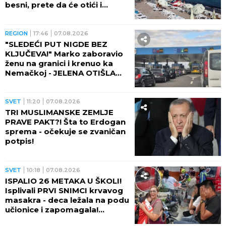
besni, prete da će otići i
otkazati smeštaj - POTPUNO
RASULO!
REGION
17:46
07.08.2026
"SLEDEĆI PUT NIGDE BEZ
KLJUČEVA!" Marko zaboravio
ženu na granici i krenuo ka
Nemačkoj - JELENA OTIŠLA
DO TOALETA, PA DOŽIVELA
ŠOK ŽIVOTA!
SVET
11:20
07.08.2026
TRI MUSLIMANSKE ZEMLJE
PRAVE PAKT?! Šta to Erdogan
sprema - očekuje se zvaničan
potpis!
SVET
10:18
07.08.2026
ISPALIO 26 METAKA U ŠKOLI!
Isplivali PRVI SNIMCI krvavog
masakra - deca ležala na podu
učionice i zapomagala!
(VIDEO)