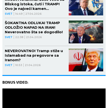
Bliskog istoka, ćuti i TRAMP!
Ovo je najveći kamen
spoticanja
SVET
14:49
27.04.2026
ŠOKANTNA ODLUKA! TRAMP
ODLOŽIO NAPAD NA IRAN!
Neverovatno šta se dogodilo!
SVET
22:38
21.04.2026
NEVEROVATNO! Tramp stiže u
Islamabad na pregovore sa
Iranom?
SVET
10:53
21.04.2026
BONUS VIDEO: