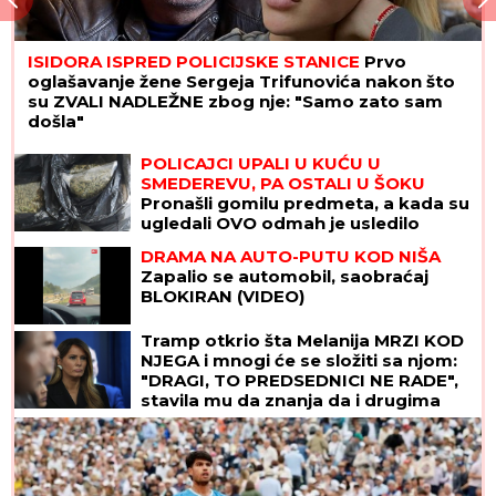
ISIDORA ISPRED POLICIJSKE STANICE
Prvo
oglašavanje žene Sergeja Trifunovića nakon što
su ZVALI NADLEŽNE zbog nje: "Samo zato sam
došla"
POLICAJCI UPALI U KUĆU U
SMEDEREVU, PA OSTALI U ŠOKU
Pronašli gomilu predmeta, a kada su
ugledali OVO odmah je usledilo
hapšenje
DRAMA NA AUTO-PUTU KOD NIŠA
Zapalio se automobil, saobraćaj
BLOKIRAN (VIDEO)
Tramp otkrio šta Melanija MRZI KOD
NJEGA i mnogi će se složiti sa njom:
"DRAGI, TO PREDSEDNICI NE RADE",
stavila mu da znanja da i drugima
smeta, ali se pretvaraju - iz
pristojnosti