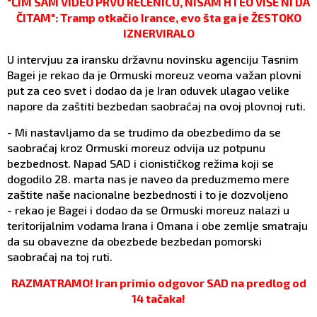
"ČIM SAM VIDEO PRVU REČENICU, NISAM HTEO VIŠE NI DA
ČITAM": Tramp otkačio Irance, evo šta ga je ŽESTOKO
IZNERVIRALO
U intervjuu za iransku državnu novinsku agenciju Tasnim
Bagei je rekao da je Ormuski moreuz veoma važan plovni
put za ceo svet i dodao da je Iran oduvek ulagao velike
napore da zaštiti bezbedan saobraćaj na ovoj plovnoj ruti.
- Mi nastavljamo da se trudimo da obezbedimo da se
saobraćaj kroz Ormuski moreuz odvija uz potpunu
bezbednost. Napad SAD i cionističkog režima koji se
dogodilo 28. marta nas je naveo da preduzmemo mere
zaštite naše nacionalne bezbednosti i to je dozvoljeno
- rekao je Bagei i dodao da se Ormuski moreuz nalazi u
teritorijalnim vodama Irana i Omana i obe zemlje smatraju
da su obavezne da obezbede bezbedan pomorski
saobraćaj na toj ruti.
RAZMATRAMO! Iran primio odgovor SAD na predlog od
14 tačaka!