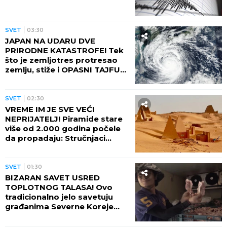
SVET
03:30
JAPAN NA UDARU DVE
PRIRODNE KATASTROFE! Tek
što je zemljotres protresao
zemlju, stiže i OPASNI TAJFUN:
Otkazano više od 500 letova,
naređene evakuacije
SVET
02:30
VREME IM JE SVE VEĆI
NEPRIJATELJ! Piramide stare
više od 2.000 godina počele
da propadaju: Stručnjaci
upozoravaju na najgori
scenario
SVET
01:30
BIZARAN SAVET USRED
TOPLOTNOG TALASA! Ovo
tradicionalno jelo savetuju
građanima Severne Koreje
tokom najvećih vrućina