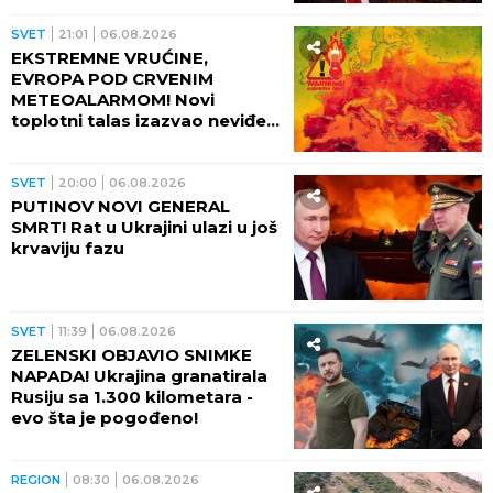
SVET
21:01
06.08.2026
EKSTREMNE VRUĆINE,
EVROPA POD CRVENIM
METEOALARMOM! Novi
toplotni talas izazvao neviđeni
haos - besne požari, veliki
problem u energetici!
SVET
20:00
06.08.2026
PUTINOV NOVI GENERAL
SMRT! Rat u Ukrajini ulazi u još
krvaviju fazu
SVET
11:39
06.08.2026
ZELENSKI OBJAVIO SNIMKE
NAPADA! Ukrajina granatirala
Rusiju sa 1.300 kilometara -
evo šta je pogođeno!
REGION
08:30
06.08.2026