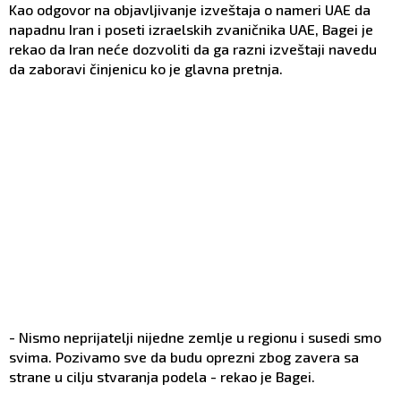
Kao odgovor na objavljivanje izveštaja o nameri UAE da
napadnu Iran i poseti izraelskih zvaničnika UAE, Bagei je
rekao da Iran neće dozvoliti da ga razni izveštaji navedu
da zaboravi činjenicu ko je glavna pretnja.
- Nismo neprijatelji nijedne zemlje u regionu i susedi smo
svima. Pozivamo sve da budu oprezni zbog zavera sa
strane u cilju stvaranja podela - rekao je Bagei.