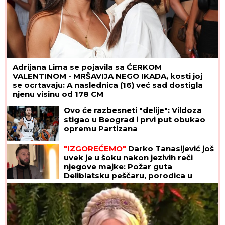
Adrijana Lima se pojavila sa ĆERKOM
VALENTINOM - MRŠAVIJA NEGO IKADA, kosti joj
se ocrtavaju: A naslednica (16) već sad dostigla
njenu visinu od 178 CM
Ovo će razbesneti "delije": Vildoza
stigao u Beograd i prvi put obukao
opremu Partizana
"IZGOREĆEMO"
Darko Tanasijević još
uvek je u šoku nakon jezivih reči
njegove majke: Požar guta
Deliblatsku peščaru, porodica u
dramatičnoj borbi sa vatrenom
stihijom