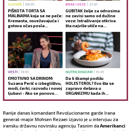
SLATKIŠI
08:01
BRAK I VEZE
21:01
PIŠKOTA TORTA SA
GUBITAK želje za odnosima
MALINAMA koja se ne peče:
ne zavisi samo od dužine
Kremasta, osvežavajuća i
veze: Istraživanje otkriva
gotova očas posla
šta najviše utiče na
(RECEPT)
INTIMNOST partnera
VESTI
19:01
NUTRICIONIZAM
15:01
EMOTIVNO SA DRINOM:
Da li škampi podižu
Suzana Perić o izbeglištvu,
HOLESTEROL? Evo šta se
modi, ćerki, razvodu i novoj
zapravo dešava u
ljubavi - Ako se ponovo
ORGANIZMU kada ih
udam, promeniću prezime
redovno jedete
(VIDEO)
Ranije danas komandant Revolucionarne garde Irana
general-major Mohsen Rezaei izjavio je u intervjuu za
iransku državnu novinsku agenciju Tasnim da
Amerikanci