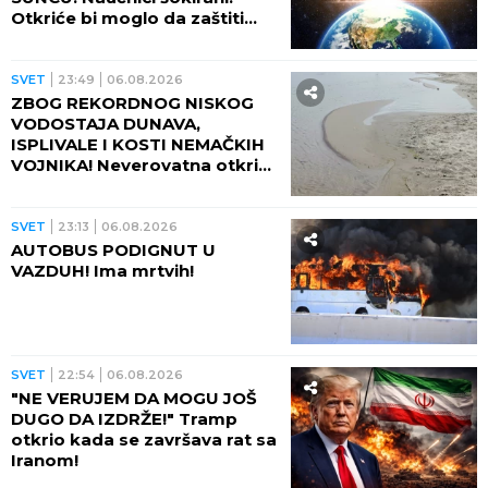
Otkriće bi moglo da zaštiti
Zemlju od katastrofalnih
posledica
SVET
23:49
06.08.2026
ZBOG REKORDNOG NISKOG
VODOSTAJA DUNAVA,
ISPLIVALE I KOSTI NEMAČKIH
VOJNIKA! Neverovatna otkrića
ređaju se jedno za drugim -
pored njih motocikl Vermahta!
SVET
23:13
06.08.2026
AUTOBUS PODIGNUT U
VAZDUH! Ima mrtvih!
SVET
22:54
06.08.2026
"NE VERUJEM DA MOGU JOŠ
DUGO DA IZDRŽE!" Tramp
otkrio kada se završava rat sa
Iranom!