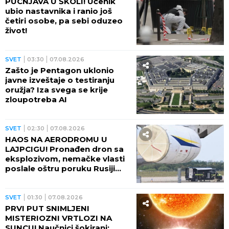
PUCNJAVA U ŠKOLI! Učenik
ubio nastavnika i ranio još
četiri osobe, pa sebi oduzeo
život!
SVET
03:30
07.08.2026
Zašto je Pentagon uklonio
javne izveštaje o testiranju
oružja? Iza svega se krije
zloupotreba AI
SVET
02:30
07.08.2026
HAOS NA AERODROMU U
LAJPCIGU! Pronađen dron sa
eksplozivom, nemačke vlasti
poslale oštru poruku Rusiji
(FOTO)
SVET
01:30
07.08.2026
PRVI PUT SNIMLJENI
MISTERIOZNI VRTLOZI NA
SUNCU! Naučnici šokirani: