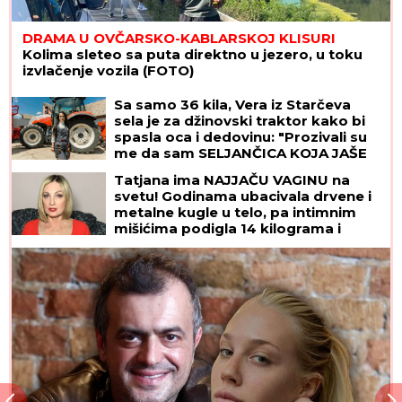
DRAMA U OVČARSKO-KABLARSKOJ KLISURI
Kolima sleteo sa puta direktno u jezero, u toku
izvlačenje vozila (FOTO)
Sa samo 36 kila, Vera iz Starčeva
sela je za džinovski traktor kako bi
spasla oca i dedovinu: "Prozivali su
me da sam SELJANČICA KOJA JAŠE
SVINJE, a ja sam uspešnija od 60%
Tatjana ima NAJJAČU VAGINU na
muškaraca"
svetu! Godinama ubacivala drvene i
metalne kugle u telo, pa intimnim
mišićima podigla 14 kilograma i
postala globalno poznata