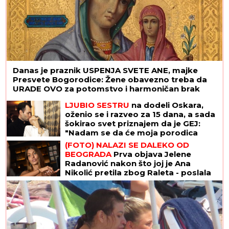
Danas je praznik USPENJA SVETE ANE, majke
Presvete Bogorodice: Žene obavezno treba da
URADE OVO za potomstvo i harmoničan brak
LJUBIO SESTRU
na dodeli Oskara,
oženio se i razveo za 15 dana, a sada
šokirao svet priznajem da je GEJ:
"Nadam se da će moja porodica
odabrati razumevanje umesto
(FOTO) NALAZI SE DALEKO OD
osude"
BEOGRADA
Prva objava Jelene
Radanović nakon što joj je Ana
Nikolić pretila zbog Raleta - poslala
joj jezive poruke