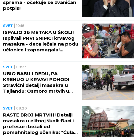
sprema - očekuje se zvaničan
potpis!
SVET
10:18
ISPALIO 26 METAKA U ŠKOLI!
Isplivali PRVI SNIMCI krvavog
masakra - deca ležala na podu
učionice i zapomagala!
(VIDEO)
SVET
09:23
UBIO BABU I DEDU, PA
KRENUO U KRVAVI POHOD!
Stravični detalji masakra u
Tajlandu: Osmoro mrtvih u
školi, najmanje 15 osoba
ranjeno! (FOTO)
SVET
08:20
RASTE BROJ MRTVIH! Detalji
masakra u elitnoj školi: Đaci i
profesori bežali od
pomahnitalog učenika: "Čula