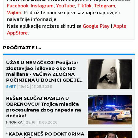
Facebook
,
Instagram
,
YouTube
,
TikTok
,
Telegram
,
Vajber
. Pridružite nam se i prvi saznajte najnovije i
najvažnije informacije.
Naše aplikacije možete skinuti sa
Google Play
i
Apple
AppStore
.
PROČITAJTE I...
UŽAS U NEMAČKOJ! Pedijatar
zlostavljao i silovao oko 130
mališana - VEĆINA ZLOČINA
POČINJENA U BOLNICI GDE JE
RADIO!
SVET
19:42
13.05.2026
REŠEN SLUČAJ NASILJA U
OBRENOVCU! Trojica mladića
procesuirana zbog napada na
dečaka!
HRONIKA
22:16
11.05.2026
“KADA KRENEŠ PO DOKTORIMA