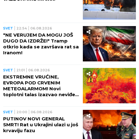
SVET
22:54
06.08.2026
"NE VERUJEM DA MOGU JOŠ
DUGO DA IZDRŽE!" Tramp
otkrio kada se završava rat sa
Iranom!
SVET
21:01
06.08.2026
EKSTREMNE VRUĆINE,
EVROPA POD CRVENIM
METEOALARMOM! Novi
toplotni talas izazvao neviđeni
haos - besne požari, veliki
problem u energetici!
SVET
20:00
06.08.2026
PUTINOV NOVI GENERAL
SMRT! Rat u Ukrajini ulazi u još
krvaviju fazu