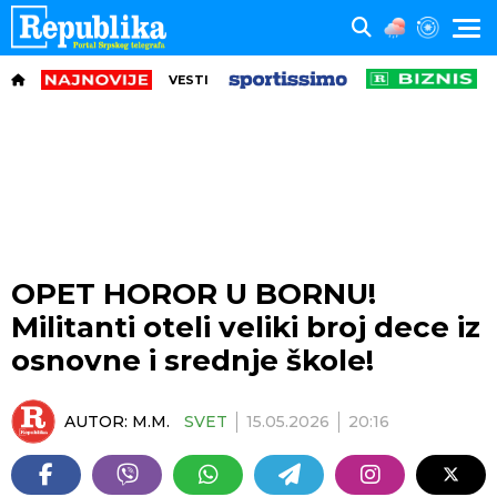
VESTI
OPET HOROR U BORNU!
Militanti oteli veliki broj dece iz
osnovne i srednje škole!
AUTOR:
M.M.
SVET
15.05.2026
20:16