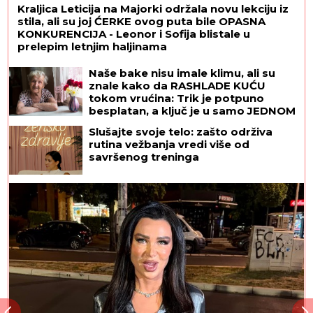
Kraljica Leticija na Majorki održala novu lekciju iz
stila, ali su joj ĆERKE ovog puta bile OPASNA
KONKURENCIJA - Leonor i Sofija blistale u
prelepim letnjim haljinama
Naše bake nisu imale klimu, ali su
znale kako da RASHLADE KUĆU
tokom vrućina: Trik je potpuno
besplatan, a ključ je u samo JEDNOM
PRAVILU
Slušajte svoje telo: zašto održiva
rutina vežbanja vredi više od
savršenog treninga