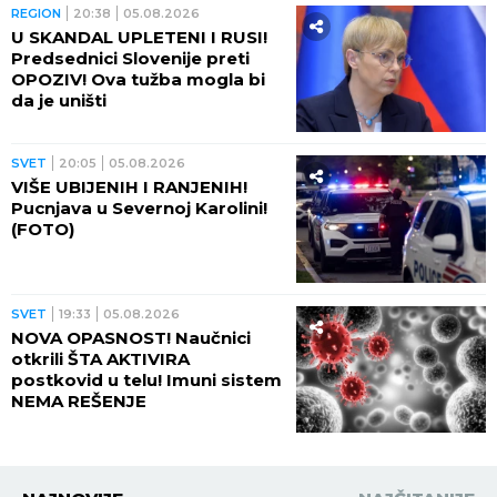
REGION
20:38
05.08.2026
U SKANDAL UPLETENI I RUSI!
Predsednici Slovenije preti
OPOZIV! Ova tužba mogla bi
da je uništi
SVET
20:05
05.08.2026
VIŠE UBIJENIH I RANJENIH!
Pucnjava u Severnoj Karolini!
(FOTO)
SVET
19:33
05.08.2026
NOVA OPASNOST! Naučnici
otkrili ŠTA AKTIVIRA
postkovid u telu! Imuni sistem
NEMA REŠENJE