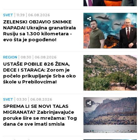
SVET
11:39
06.08.2026
ZELENSKI OBJAVIO SNIMKE
NAPADA! Ukrajina granatirala
Rusiju sa 1.300 kilometara -
evo šta je pogođeno!
REGION
08:30
06.08.2026
USTAŠE POBILE 826 ŽENA,
DECE I STARACA: Zorom je
počelo prikupljanje Srba oko
škole u Prebilovcima!
SVET
03:30
06.08.2026
SPREMA LI SE NOVI TALAS
MIGRANATA? Zabrinjavajuće
poruke šire se mrežama: Tog
dana će sve imati smisla