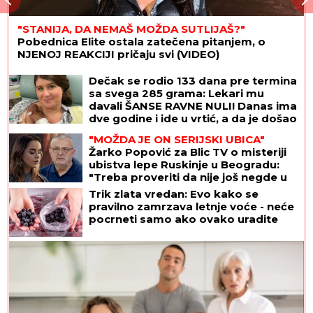
"STANIJA, DA NEMAŠ MOŽDA SUTLIJAŠ?"
Pobednica Elite ostala zatečena pitanjem, o
NJENOJ REAKCIJI pričaju svi (VIDEO)
Dečak se rodio 133 dana pre termina
sa svega 285 grama: Lekari mu
davali ŠANSE RAVNE NULI! Danas ima
dve godine i ide u vrtić, a da je došao
na svet DAN RANIJE, sudbina bi imala
"MOŽDA JE ON SERIJSKI UBICA"
mnogo lošiji scenario
Žarko Popović za Blic TV o misteriji
ubistva lepe Ruskinje u Beogradu:
"Treba proveriti da nije još negde u
Srbiji napravio neko ZLO"
Trik zlata vredan: Evo kako se
pravilno zamrzava letnje voće - neće
pocrneti samo ako ovako uradite