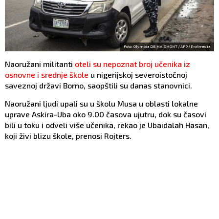
Foto: Olympia DE MAISMONT / AFP / Profimedia
Naoružani militanti
oteli su nepoznat broj učenika iz
osnovne i srednje škole
u nigerijskoj severoistočnoj
saveznoj državi Borno, saopštili su danas stanovnici.
Naoružani ljudi upali su u školu Musa u oblasti lokalne
uprave Askira-Uba oko 9.00 časova ujutru, dok su časovi
bili u toku i odveli više učenika, rekao je Ubaidalah Hasan,
koji živi blizu škole, prenosi Rojters.