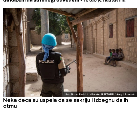
Foto: Nicolas Réméné / Le Pictorium, LE PICTORIUM / Alamy / Profimedia
Neka deca su uspela da se sakriju i izbegnu da ih
otmu