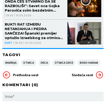
ONDA ĆEŠ STVARNO DA SE
RAZBOLIŠ!”: Savet oca Gojka
Perovića svim bezdetnim
parovima koji se bore da
19:45
10.05.2026
dobiju decu
BUKTI RAT IZMEĐU
NETANJAHUA I PEDRA
SANČEZA! Španski premijer
optužio izraelskog za otmicu
flotile!
SVET
18:28
02.05.2026
TAGOVI
NIGERIJA
OTMICA
DECA
OTMICA DECE
BOKO HARAM
Prethodna vest
Sledeća vest
KOMENTARI (
0
)