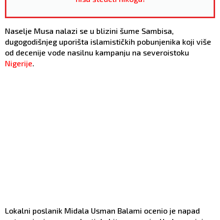
Naselje Musa nalazi se u blizini šume Sambisa,
dugogodišnjeg uporišta islamističkih pobunjenika koji više
od decenije vode nasilnu kampanju na severoistoku
Nigerije
.
Lokalni poslanik Midala Usman Balami ocenio je napad