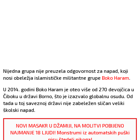
Nijedna grupa nije preuzela odgovornost za napad, koji
nosi obeležja islamističke militantne grupe
Boko Haram
.
U 2014. godini Boko Haram je oteo više od 270 devojčica u
Čiboku u državi Borno, što je izazvalo globalnu osudu. Od
tada u toj saveznoj državi nije zabeležen sličan veliki
školski napad.
NOVI MASAKR U DŽAMIJI, NA MOLITVI POBIJENO
NAJMANJE 18 LJUDI! Monstrumi iz automatskih puški
nisu štedeli nikoga!