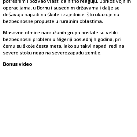
potresnim i pozvao vlasti da hitno reaguju. Uprkos vojnim
operacijama, u Bornu i susednim državama i dalje se
dešavaju napadi na škole i zajednice, što ukazuje na
bezbednosne propuste u ruralnim oblastima.
Masovne otmice naoružanih grupa postale su veliki
bezbednosni problem u Nigeriji poslednjih godina, pri
čemu su škole česta meta, iako su takvi napadi ređi na
severoistoku nego na severozapadu zemlje.
Bonus video