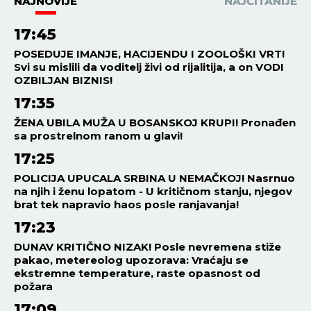
NAJNOVIJE
NAJČITANIJE
17:45
POSEDUJE IMANJE, HACIJENDU I ZOOLOŠKI VRT!
Svi su mislili da voditelj živi od rijalitija, a on VODI
OZBILJAN BIZNIS!
17:35
ŽENA UBILA MUŽA U BOSANSKOJ KRUPI! Pronađen
sa prostrelnom ranom u glavi!
17:25
POLICIJA UPUCALA SRBINA U NEMAČKOJ! Nasrnuo
na njih i ženu lopatom - U kritičnom stanju, njegov
brat tek napravio haos posle ranjavanja!
17:23
DUNAV KRITIČNO NIZAK! Posle nevremena stiže
pakao, metereolog upozorava: Vraćaju se
ekstremne temperature, raste opasnost od
požara
17:09