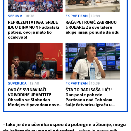
SERIJA A
16:38
FK PARTIZAN
14:44
REPREZENTATIVAC SRBIJE
RAĆA PETROVIĆ ZABRINUO
IDE U DINAMO?! Fudbalski
GROBARE: Za ove lidere
potres, ovo je malo ko
ekipe imaju ponude da odu
očekivao!
SUPERLIGA
12:40
FK PARTIZAN
10:39
OVO ĆE SVI NAVIJAČI
ŠTA TO RADI SAŠA ILIĆ?!
VOJVODINE UPAMTITI!
Dan posle pobede
Obradio se Slobodan
Partizana nad Tobolom
Medojević povodom nove
šalje četvoricu igrača u
pozicije u klubu (VIDEO)
drugi klub
- Iako je deo učenika uspeo da pobegne u žbunje, mogu
da kažem da su mnogi odvedeni -
rekao je nastavnik.