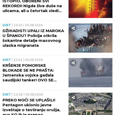
ISTOPIO, OBORENI SVI
REKORDI! Nigde žive duše na
ulicama, ali u četvrtak sledi
veliki preokret
SVET
23:20
05.08.2026
DŽIHADISTI UPALI IZ MAROKA
U ŠPANIJU? Policija otkrila
šokantne detalje masovnog
ulaska migranata
SVET
22:54
05.08.2026
KRŠENJE POMORSKE
BLOKADE SE NE PRAŠTA:
Jemenska vojska gađala
saudijski tanker! OVO SE
OPASNO ZAKUVALO
SVET
22:28
05.08.2026
PREKO NOĆI SE UPLAŠILI!
Pentagon uklonio javne
izveštaje o testiranju oružja,
evo KO ih je prepao