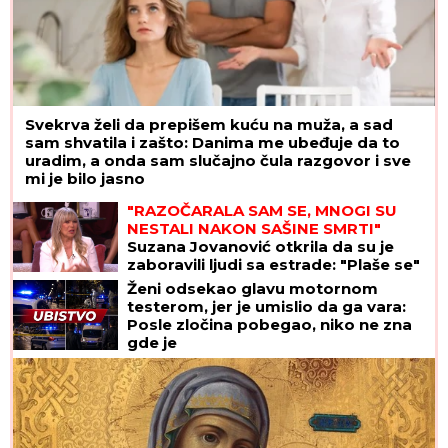
Svekrva želi da prepišem kuću na muža, a sad
sam shvatila i zašto: Danima me ubeđuje da to
uradim, a onda sam slučajno čula razgovor i sve
mi je bilo jasno
"RAZOČARALA SAM SE, MNOGI SU
NESTALI NAKON SAŠINE SMRTI"
Suzana Jovanović otkrila da su je
zaboravili ljudi sa estrade: "Plaše se"
Ženi odsekao glavu motornom
testerom, jer je umislio da ga vara:
Posle zločina pobegao, niko ne zna
gde je