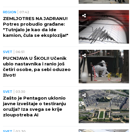
se pucnjava, a onda je sve
utihnulo!" (FOTO)
REGION
07:42
ZEMLJOTRES NA JADRANU!
Potres probudio građane:
"Tutnjalo je kao da ide
kamion, čula se eksplozija!"
SVET
06:51
PUCNJAVA U ŠKOLI! Učenik
ubio nastavnika i ranio još
četiri osobe, pa sebi oduzeo
život!
SVET
03:30
Zašto je Pentagon uklonio
javne izveštaje o testiranju
oružja? Iza svega se krije
zloupotreba AI
SVET
02:30