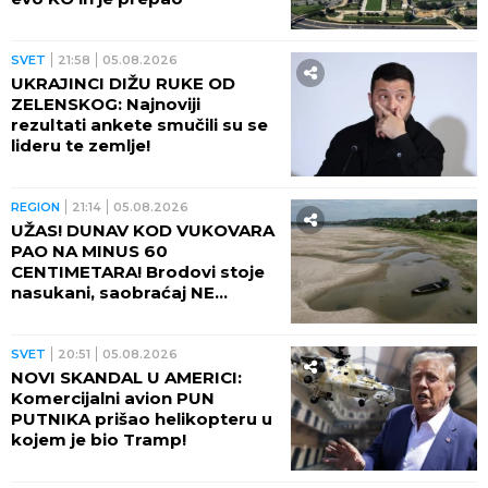
SVET
21:58
05.08.2026
UKRAJINCI DIŽU RUKE OD
ZELENSKOG: Najnoviji
rezultati ankete smučili su se
lideru te zemlje!
REGION
21:14
05.08.2026
UŽAS! DUNAV KOD VUKOVARA
PAO NA MINUS 60
CENTIMETARA! Brodovi stoje
nasukani, saobraćaj NE
POSTOJI
SVET
20:51
05.08.2026
NOVI SKANDAL U AMERICI:
Komercijalni avion PUN
PUTNIKA prišao helikopteru u
kojem je bio Tramp!