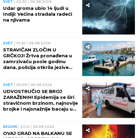
SVET
02:30
06.08.2026
Udar groma ubio 14 ljudi u
Indiji: Većina stradala radeći
na njivama
SVET
01:30
06.08.2026
STRAVIČAN ZLOČIN U
GRČKOJ! Žrtva pronađena u
zamrzivaču posle godinu
dana, policija otkrila jezive
okolnosti
SVET
00:09
06.08.2026
UDVOSTRUČIO SE BROJ
ZARAŽENIH! Epidemija se širi
stravičnom brzinom, najnovije
brojke i najsnažnije bacaju u
OČAJ
REGION
23:41
05.08.2026
OVAJ GRAD NA BALKANU SE