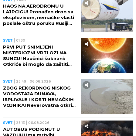
HAOS NA AERODROMU U
LAJPCIGU! Pronađen dron sa
eksplozivom, nemačke vlasti
poslale oštru poruku Rusiji
(FOTO)
SVET
01:30
PRVI PUT SNIMLJENI
MISTERIOZNI VRTLOZI NA
SUNCU! Naučnici šokirani:
Otkriće bi moglo da zaštiti
Zemlju od katastrofalnih
posledica
SVET
23:49
06.08.2026
ZBOG REKORDNOG NISKOG
VODOSTAJA DUNAVA,
ISPLIVALE I KOSTI NEMAČKIH
VOJNIKA! Neverovatna otkrića
ređaju se jedno za drugim -
pored njih motocikl Vermahta!
SVET
23:13
06.08.2026
AUTOBUS PODIGNUT U
VAZDUH! Ima mrtvih!