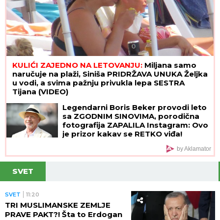
KULIĆI ZAJEDNO NA LETOVANJU:
Miljana samo
naručuje na plaži, Siniša PRIDRŽAVA UNUKA Željka
u vodi, a svima pažnju privukla lepa SESTRA
Tijana (VIDEO)
Legendarni Boris Beker provodi leto
sa ZGODNIM SINOVIMA, porodična
fotografija ZAPALILA Instagram: Ovo
je prizor kakav se RETKO viđa!
by Aklamator
SVET
SVET
11:20
TRI MUSLIMANSKE ZEMLJE
PRAVE PAKT?! Šta to Erdogan