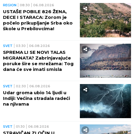
REGION
08:30
06.08.2026
USTAŠE POBILE 826 ŽENA,
DECE I STARACA: Zorom je
počelo prikupljanje Srba oko
škole u Prebilovcima!
SVET
03:30
06.08.2026
SPREMA LI SE NOVI TALAS
MIGRANATA? Zabrinjavajuće
poruke šire se mrežama: Tog
dana će sve imati smisla
SVET
02:30
06.08.2026
Udar groma ubio 14 ljudi u
Indiji: Većina stradala radeći
na njivama
SVET
01:30
06.08.2026
STRAVIČAN ZLOČIN U