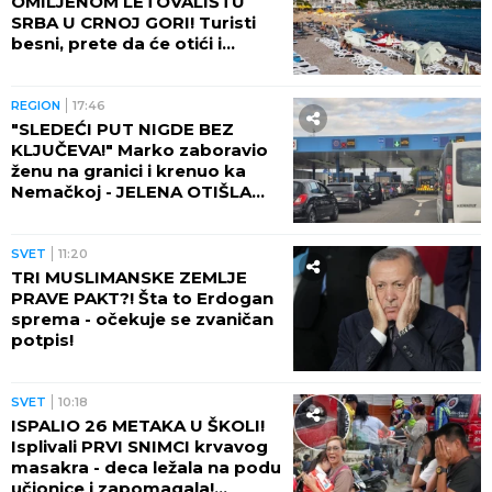
OMILJENOM LETOVALIŠTU
SRBA U CRNOJ GORI! Turisti
besni, prete da će otići i
otkazati smeštaj - POTPUNO
RASULO!
REGION
17:46
"SLEDEĆI PUT NIGDE BEZ
KLJUČEVA!" Marko zaboravio
ženu na granici i krenuo ka
Nemačkoj - JELENA OTIŠLA
DO TOALETA, PA DOŽIVELA
ŠOK ŽIVOTA!
SVET
11:20
TRI MUSLIMANSKE ZEMLJE
PRAVE PAKT?! Šta to Erdogan
sprema - očekuje se zvaničan
potpis!
SVET
10:18
ISPALIO 26 METAKA U ŠKOLI!
Isplivali PRVI SNIMCI krvavog
masakra - deca ležala na podu
učionice i zapomagala!