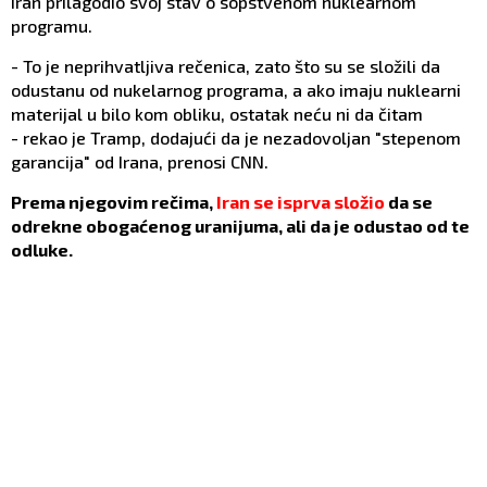
Iran prilagodio svoj stav o sopstvenom nuklearnom
programu.
- To je neprihvatljiva rečenica, zato što su se složili da
odustanu od nukelarnog programa, a ako imaju nuklearni
materijal u bilo kom obliku, ostatak neću ni da čitam
- rekao je Tramp, dodajući da je nezadovoljan "stepenom
garancija" od Irana, prenosi CNN.
Prema njegovim rečima,
Iran se isprva složio
da se
odrekne obogaćenog uranijuma, ali da je odustao od te
odluke.