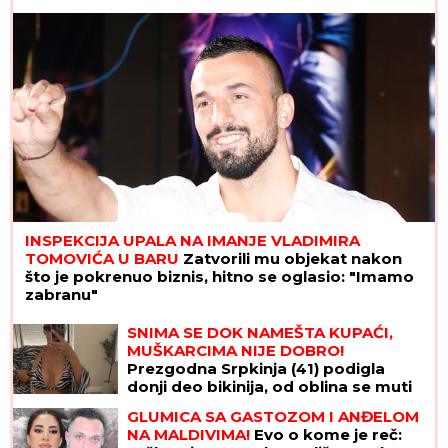
INSPEKCIJA UPALA NA IMANJE VLADIMIRA
TOMOVIĆA U BARU
Zatvorili mu objekat nakon
što je pokrenuo biznis, hitno se oglasio: "Imamo
zabranu"
SNIMA SE DOK NAMEŠTA KUPAĆI,
MUŠKARCIMA NIJE DOBRO!
Prezgodna Srpkinja (41) podigla
donji deo bikinija, od oblina se muti
um: "Uspostavila kontakt sa telom"
GLUMICA SA GASTOZOM I ANĐELOM
(FOTO)
NA MALDIVIMA!
Evo o kome je reč: