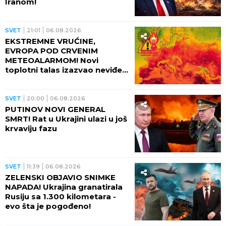
Iranom!
SVET
21:01
06.08.2026
EKSTREMNE VRUĆINE,
EVROPA POD CRVENIM
METEOALARMOM! Novi
toplotni talas izazvao neviđeni
haos - besne požari, veliki
problem u energetici!
SVET
20:00
06.08.2026
PUTINOV NOVI GENERAL
SMRT! Rat u Ukrajini ulazi u još
krvaviju fazu
SVET
11:39
06.08.2026
ZELENSKI OBJAVIO SNIMKE
NAPADA! Ukrajina granatirala
Rusiju sa 1.300 kilometara -
evo šta je pogođeno!