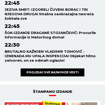
22:45
JEZIVA SMRT: IZGORELI ČUVENI BORAC I TRI
NJEGOVA DRUGA! Strašna saobraćajna nesreća
šokirala sve
22:45
ŠOK-IZDANJE DRAGANE STOJANČEVIĆ: Procurile
informacije iz Matorinog doma!
22:30
BRUTALNO KAŽNJEN VLADIMIR TOMOVIĆ -
IZNENADA MU UPALA INSPEKCIJA! Objekat hitno
zatvoren, on se odmah oglasio!
POGLEDAJ SVE NAJNOVIJE VESTI
ŠTAMPANO IZDANJE