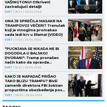
VAŠINGTONU! Otkriveni
zastrašujući detalji!
SVET
18:23
26.04.2026
ONA JE SPREČILA MASAKR NA
TRAMPOVOJ VEČERI? Trenutak
koji je mnogima promakao
sada ledi krv u žilama! (VIDEO)
SVET
17:59
26.04.2026
"PUCNJAVA SE NIKADA NE BI
DOGODILA U BALSKOJ
DVORANI": Tramp pronašao
način kako da opravda
izgradnju novog objekta
SVET
15:43
26.04.2026
KAKO JE NAPADAČ PRIŠAO
TAKO BLIZU TRAMPU? Bivši
zamenik direktora FBI šokiran
propustima obezbeđenja posle
napada na predsednika SAD
SVET
09:55
26.04.2026
(VIDEO)