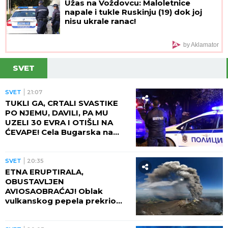
Užas na Voždovcu: Maloletnice
napale i tukle Ruskinju (19) dok joj
nisu ukrale ranac!
by Aklamator
SVET
SVET
21:07
TUKLI GA, CRTALI SVASTIKE
PO NJEMU, DAVILI, PA MU
UZELI 30 EVRA I OTIŠLI NA
ĆEVAPE! Cela Bugarska na
nogama zbog ubistva čoveka
- PRESUDILO MU PETORO
MALOLETNIKA, UVUKLI GA U
SVET
20:35
JEZIVU ZAMKU!
ETNA ERUPTIRALA,
OBUSTAVLJEN
AVIOSAOBRAĆAJ! Oblak
vulkanskog pepela prekrio
nebo, fontana lave izlazi iz
kratera!