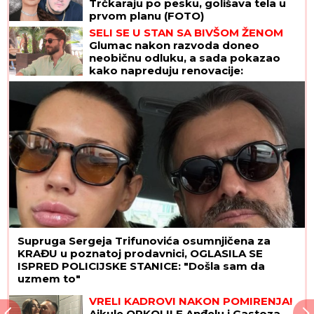
Trčkaraju po pesku, golišava tela u
prvom planu (FOTO)
SELI SE U STAN SA BIVŠOM ŽENOM
Glumac nakon razvoda doneo
neobičnu odluku, a sada pokazao
kako napreduju renovacije:
"Nadgledanje"
Supruga Sergeja Trifunovića osumnjičena za
KRAĐU u poznatoj prodavnici, OGLASILA SE
ISPRED POLICIJSKE STANICE: "Došla sam da
uzmem to"
VRELI KADROVI NAKON POMIRENJA!
Ajkule OPKOLILE Anđelu i Gastoza