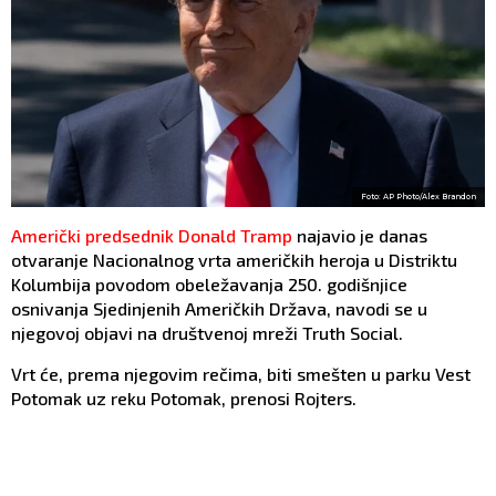
Foto: AP Photo/Alex Brandon
Američki predsednik Donald Tramp
najavio je danas
otvaranje Nacionalnog vrta američkih heroja u Distriktu
Kolumbija povodom obeležavanja 250. godišnjice
osnivanja Sjedinjenih Američkih Država, navodi se u
njegovoj objavi na društvenoj mreži Truth Social.
Vrt će, prema njegovim rečima, biti smešten u parku Vest
Potomak uz reku Potomak, prenosi Rojters.