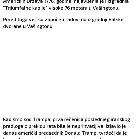
Američkih Država 1776. godine, najavljenja je i izgradnja
"Trijumfalne kapije" visoke 76 metara u Vašingtonu.
Pored toga već su započeti radovi na izgradnji Balske
dvorane u Vašingtonu.
Kad smo kod Trampa, prva rečenica poslednjeg iranskog
predloga o prekidu rata bila je neprihvatljiva, izjavio je
danas američki predsednik Donald Tramp, tvrdeći da je