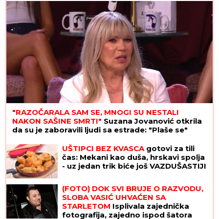
"RAZOČARALA SAM SE, MNOGI SU NESTALI
NAKON SAŠINE SMRTI"
Suzana Jovanović otkrila
da su je zaboravili ljudi sa estrade: "Plaše se"
UŠTIPCI BEZ KVASCA
gotovi za tili
čas: Mekani kao duša, hrskavi spolja
- uz jedan trik biće još VAZDUŠASTIJI
(FOTO) DOK SVI BRUJE O RAZVODU,
SLOBA VASIĆ UHVAĆEN SA
STARLETOM
Isplivala zajednička
fotografija, zajedno ispod šatora