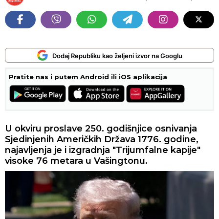
Dodaj Republiku kao željeni izvor na Googlu
Pratite nas i putem Android ili iOS aplikacija
U okviru proslave 250. godišnjice osnivanja
Sjedinjenih Američkih Država 1776. godine,
najavljenja je i izgradnja "Trijumfalne kapije"
visoke 76 metara u Vašingtonu.