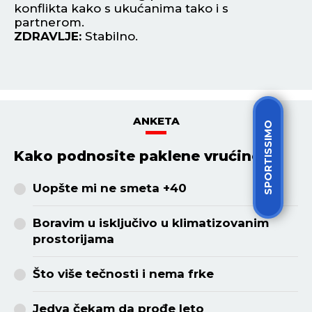
konflikta kako s ukućanima tako i s
n
partnerom.
Z
ZDRAVLJE:
Stabilno.
ANKETA
SPORTISSIMO
Kako podnosite paklene vrućine?
Uopšte mi ne smeta +40
Boravim u isključivo u klimatizovanim
prostorijama
Što više tečnosti i nema frke
Jedva čekam da prođe leto