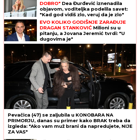
DOBRO"
Dea Đurđević iznenadila
objavom, voditeljka podelila savet:
"Kad god vidiš zlo, veruj da je zlo"
EVO KOLIKO GODIŠNJE ZARAĐUJE
DRAGAN STANKOVIĆ
Milioni su u
pitanju, a Jovana Jeremić tvrdi: "U
dugovima je"
Pevačica (47) se zaljubila u KONOBARA NA
PRIMORJU, danas su primer kako BRAK treba da
izgleda: "Ako vam muž brani da napredujete, NIJE
ZA VAS"