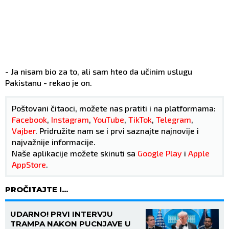
- Ja nisam bio za to, ali sam hteo da učinim uslugu
Pakistanu - rekao je on.
Poštovani čitaoci, možete nas pratiti i na platformama:
Facebook
,
Instagram
,
YouTube
,
TikTok
,
Telegram
,
Vajber
. Pridružite nam se i prvi saznajte najnovije i
najvažnije informacije.
Naše aplikacije možete skinuti sa
Google Play
i
Apple
AppStore
.
PROČITAJTE I...
UDARNO! PRVI INTERVJU
TRAMPA NAKON PUCNJAVE U