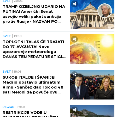
SVET
20:03
TRAMP OZBILJNO UDARIO NA
PUTINA! Američki Senat
usvojio veliki paket sankcija
protiv Rusije - NAZVAN PO
POKOJNOM LINDZIJU
GREJEMU!
SVET
19:38
TOPLOTNI TALAS ĆE TRAJATI
DO 17. AVGUSTA! Novo
upozorenje meteorologa -
DANAS TEMPERATURE STIGLE
I DO 48 STEPENI!
SVET
18:01
SUKOB ITALIJE I ŠPANIJE!
Madrid postavio ultimatum
Rimu - Sančez dao rok od 48
sati Meloni da povuče ovu
odluku, ona kratko rekla da
neće!
REGION
17:58
RESTRIKCIJE VODE U