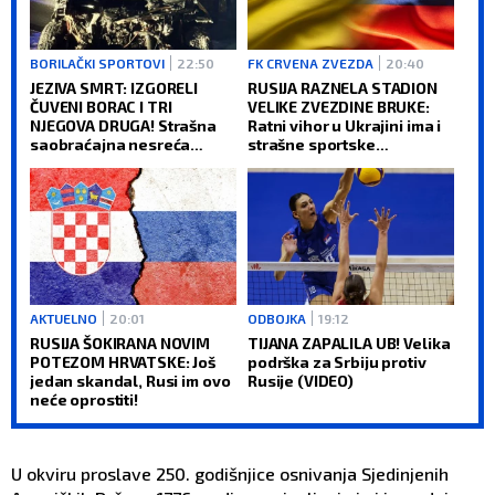
BORILAČKI SPORTOVI
22:50
FK CRVENA ZVEZDA
20:40
JEZIVA SMRT: IZGORELI
RUSIJA RAZNELA STADION
ČUVENI BORAC I TRI
VELIKE ZVEZDINE BRUKE:
NJEGOVA DRUGA! Strašna
Ratni vihor u Ukrajini ima i
saobraćajna nesreća
strašne sportske
šokirala sve!
posledice (VIDEO)
AKTUELNO
20:01
ODBOJKA
19:12
RUSIJA ŠOKIRANA NOVIM
TIJANA ZAPALILA UB! Velika
POTEZOM HRVATSKE: Još
podrška za Srbiju protiv
jedan skandal, Rusi im ovo
Rusije (VIDEO)
neće oprostiti!
U okviru proslave 250. godišnjice osnivanja Sjedinjenih