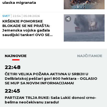
ulaska migranata
SVET
22:54
05.08.2026
KRŠENJE POMORSKE
BLOKADE SE NE PRAŠTA:
Jemenska vojska gađala
saudijski tanker! OVO SE
OPASNO ZAKUVALO
NAJNOVIJE
NAJČITANIJE
22:48
ČETIRI VELIKA POŽARA AKTIVNA U SRBIJI! U
Deliblatskoj peščari gori 800 hektara - OGLASIO
SE MUP SA NOVIM INFORMACIJAMA!
22:45
PARTIZAN TRLJA RUKE: Saša Lukić donosi crno-
belima neočekivanu zaradu!