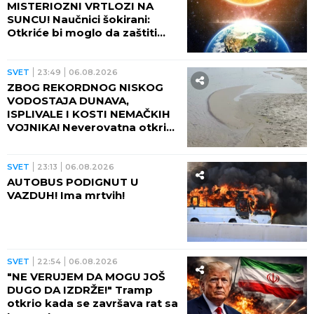
MISTERIOZNI VRTLOZI NA
SUNCU! Naučnici šokirani:
Otkriće bi moglo da zaštiti
Zemlju od katastrofalnih
posledica
SVET
23:49
06.08.2026
ZBOG REKORDNOG NISKOG
VODOSTAJA DUNAVA,
ISPLIVALE I KOSTI NEMAČKIH
VOJNIKA! Neverovatna otkrića
ređaju se jedno za drugim -
pored njih motocikl Vermahta!
SVET
23:13
06.08.2026
AUTOBUS PODIGNUT U
VAZDUH! Ima mrtvih!
SVET
22:54
06.08.2026
"NE VERUJEM DA MOGU JOŠ
DUGO DA IZDRŽE!" Tramp
otkrio kada se završava rat sa