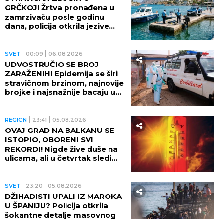
GRČKOJ! Žrtva pronađena u
zamrzivaču posle godinu
dana, policija otkrila jezive
okolnosti
SVET
00:09
06.08.2026
UDVOSTRUČIO SE BROJ
ZARAŽENIH! Epidemija se širi
stravičnom brzinom, najnovije
brojke i najsnažnije bacaju u
OČAJ
REGION
23:41
05.08.2026
OVAJ GRAD NA BALKANU SE
ISTOPIO, OBORENI SVI
REKORDI! Nigde žive duše na
ulicama, ali u četvrtak sledi
veliki preokret
SVET
23:20
05.08.2026
DŽIHADISTI UPALI IZ MAROKA
U ŠPANIJU? Policija otkrila
šokantne detalje masovnog