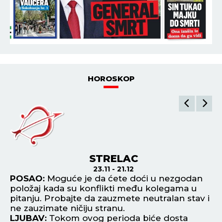
HOROSKOP
STRELAC
23.11 - 21.12
POSAO:
Moguće je da ćete doći u nezgodan
P
položaj kada su konflikti među kolegama u
ra
pitanju. Probajte da zauzmete neutralan stav i
ob
ne zauzimate ničiju stranu.
L
LJUBAV:
Tokom ovog perioda biće dosta
up