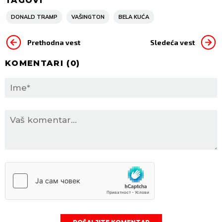
TAGOVI
DONALD TRAMP
VAŠINGTON
BELA KUĆA
Prethodna vest
Sledeća vest
KOMENTARI (
0
)