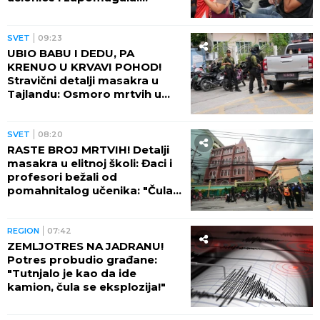
(VIDEO)
SVET
09:23
UBIO BABU I DEDU, PA
KRENUO U KRVAVI POHOD!
Stravični detalji masakra u
Tajlandu: Osmoro mrtvih u
školi, najmanje 15 osoba
ranjeno! (FOTO)
SVET
08:20
RASTE BROJ MRTVIH! Detalji
masakra u elitnoj školi: Đaci i
profesori bežali od
pomahnitalog učenika: "Čula
se pucnjava, a onda je sve
utihnulo!" (FOTO)
REGION
07:42
ZEMLJOTRES NA JADRANU!
Potres probudio građane:
"Tutnjalo je kao da ide
kamion, čula se eksplozija!"