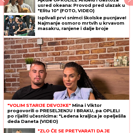
usred okeana: Provod pred ulazak u
"Elitu 10" (FOTO, VIDEO)
Isplivali prvi snimci školske pucnjave!
Najmanje osmoro mrtvih u krvavom
masakru, ranjene i dalje broje
"VOLIM STARIJE DEVOJKE"
Mina i Viktor
progovorili o PRESELJENJU I BRAKU, pa OPLELI
po rijaliti učesnicima: "Ledena kraljica je opelješila
deda Daneta (VIDEO)
"ZLO ĆE SE PRETVARATI DA JE