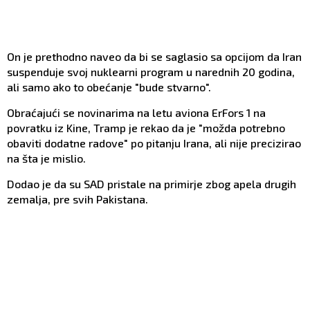
On je prethodno naveo da bi se saglasio sa opcijom da Iran
suspenduje svoj nuklearni program u narednih 20 godina,
ali samo ako to obećanje "bude stvarno".
Obraćajući se novinarima na letu aviona ErFors 1 na
povratku iz Kine, Tramp je rekao da je "možda potrebno
obaviti dodatne radove" po pitanju Irana, ali nije precizirao
na šta je mislio.
Dodao je da su SAD pristale na primirje zbog apela drugih
zemalja, pre svih Pakistana.