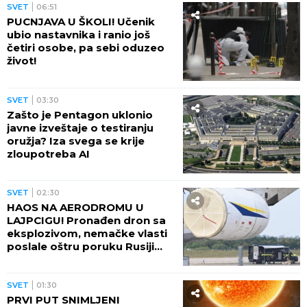
SVET
06:51
PUCNJAVA U ŠKOLI! Učenik
ubio nastavnika i ranio još
četiri osobe, pa sebi oduzeo
život!
SVET
03:30
Zašto je Pentagon uklonio
javne izveštaje o testiranju
oružja? Iza svega se krije
zloupotreba AI
SVET
02:30
HAOS NA AERODROMU U
LAJPCIGU! Pronađen dron sa
eksplozivom, nemačke vlasti
poslale oštru poruku Rusiji
(FOTO)
SVET
01:30
PRVI PUT SNIMLJENI