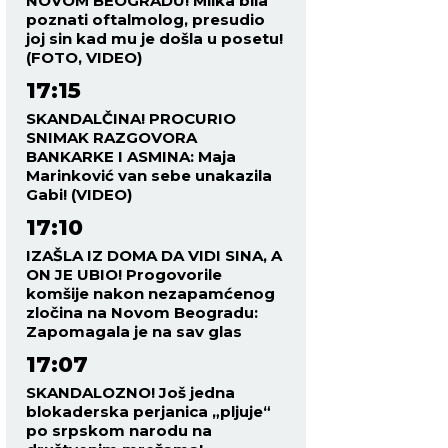
NOVOM BEOGRADU! Milka bila
poznati oftalmolog, presudio
joj sin kad mu je došla u posetu!
(FOTO, VIDEO)
17:15
SKANDALČINA! PROCURIO
SNIMAK RAZGOVORA
BANKARKE I ASMINA: Maja
Marinković van sebe unakazila
Gabi! (VIDEO)
17:10
IZAŠLA IZ DOMA DA VIDI SINA, A
ON JE UBIO! Progovorile
komšije nakon nezapamćenog
zločina na Novom Beogradu:
Zapomagala je na sav glas
17:07
SKANDALOZNO! Još jedna
blokaderska perjanica „pljuje“
po srpskom narodu na