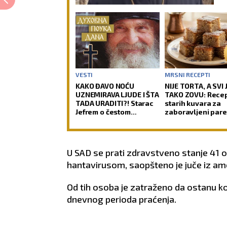
VESTI
MRSNI RECEPTI
KAKO ĐAVO NOĆU
NIJE TORTA, A SVI 
UZNEMIRAVA LJUDE I ŠTA
TAKO ZOVU: Recep
TADA URADITI?! Starac
starih kuvara za
Jefrem o čestom
zaboravljeni pare
problemu vernika, koji
kolač sa orasima i
im uteruje strah u kosti
šerbetom
U SAD se prati zdravstveno stanje 41
hantavirusom, saopšteno je juče iz ame
Od tih osoba je zatraženo da ostanu k
dnevnog perioda praćenja.