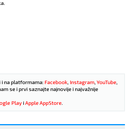
ka.
i i na platformama:
Facebook
,
Instagram
,
YouTube
,
nam se i prvi saznajte najnovije i najvažnije
ogle Play
i
Apple AppStore
.