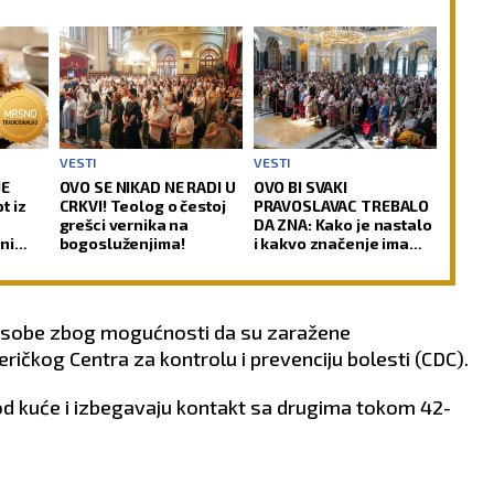
VESTI
VESTI
JE
OVO SE NIKAD NE RADI U
OVO BI SVAKI
t iz
CRKVI! Teolog o čestoj
PRAVOSLAVAC TREBALO
grešci vernika na
DA ZNA: Kako je nastalo
ni
bogosluženjima!
i kakvo značenje ima
sedam svetih tajni
Pravoslavne crkve
 osobe zbog mogućnosti da su zaražene
ričkog Centra za kontrolu i prevenciju bolesti (CDC).
od kuće i izbegavaju kontakt sa drugima tokom 42-