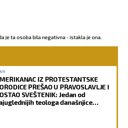
 je ta osoba bila negativna - istakla je ona.
STI
MERIKANAC IZ PROTESTANTSKE
ORODICE PREŠAO U PRAVOSLAVLJE I
OSTAO SVEŠTENIK: Jedan od
ajuglednijih teologa današnjice
ovori o svom putu preobraćenja