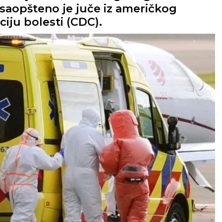
saopšteno je juče iz američkog
ciju bolesti (CDC).