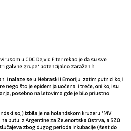
RIBE
OVAN
19.2 - 20.3
21.3 - 20.4
avirusom u CDC Dejvid Fiter rekao je da su sve
AO:
Povećan obim posla
POSAO:
Energija mladog
tri galvne grupe" potencijalno zaraženih.
va prilagođavanje i
meseca najavljuje vam nov
renje kruga saradnika.
početak saradnje s
ni i nalaze se u Nebraski i Emoriju, zatim putnici koji
zvolite da vas previše
inostranstvom, ali i
re nego što je epidemija uočena, i treće, oni koji su
a posvađa sa svima oko
poteškoće u komunikaciji 
.
kolegama i nadređenima.
anja, posebno na letovima gde je bilo priustno
AV:
Očekuje vas novo
LJUBAV:
Očekuje vas
avlje na ljubavnom
zbližavanje s osobom koju
, i to u vidu zbližavanja s
ste upoznali preko posla ili
dski soj) izbila je na holandskom kruzeru "MV
m koga ste doskora
društvenih mreža.
o na putu iz Argentine za Zelenortska Ostrva, a SZO
trali kao prijatelja.
ZDRAVLJE:
Aritmija.
slučajeva zbog dugog perioda inkubacije (šest do
VLJE:
Solidno.