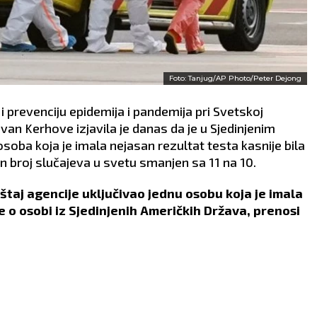
Foto: Tanjug/AP Photo/Peter Dejong
i prevenciju epidemija i pandemija pri Svetskoj
van Kerhove izjavila je danas da je u Sjedinjenim
ba koja je imala nejasan rezultat testa kasnije bila
n broj slučajeva u svetu smanjen sa 11 na 10.
eštaj agencije uključivao jednu osobu koja je imala
e o osobi iz Sjedinjenih Američkih Država, prenosi