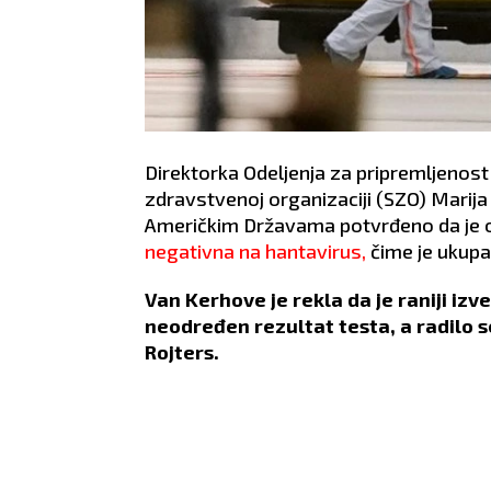
Direktorka Odeljenja za pripremljenost 
zdravstvenoj organizaciji (SZO) Marija 
Američkim Državama potvrđeno da je oso
negativna na hantavirus,
čime je ukupa
Van Kerhove je rekla da je raniji izv
neodređen rezultat testa, a radilo s
Rojters.