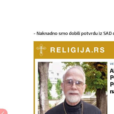
- Naknadno smo dobili potvrdu iz SAD da
VE
A
P
P
n
g