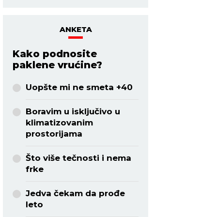
ANKETA
Kako podnosite
paklene vrućine?
Uopšte mi ne smeta +40
Boravim u isključivo u
klimatizovanim
prostorijama
Što više tečnosti i nema
frke
Jedva čekam da prođe
leto