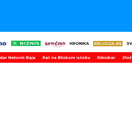
HRONIKA
S
dar Nešović Baja
Rat na Bliskom istoku
Ribnikar
Zloč