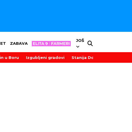
JOŠ
VET
ZABAVA
in u Boru
Izgubljeni gradovi
Stanija Dobrojević