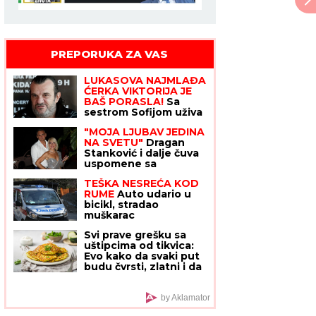
PREPORUKA ZA VAS
LUKASOVA NAJMLAĐA
ĆERKA VIKTORIJA JE
BAŠ PORASLA!
Sa
sestrom Sofijom uživa
na moru: Ponosna
"MOJA LJUBAV JEDINA
mama Sonja pokazala
NA SVETU"
Dragan
fotke, puno joj srce
Stanković i dalje čuva
uspomene sa
Jovanom Jeremić,
TEŠKA NESREĆA KOD
zbog jednog detalja
RUME
Auto udario u
svi komentarišu da je
bicikl, stradao
nije preboleo
muškarac
Svi prave grešku sa
uštipcima od tikvica:
Evo kako da svaki put
budu čvrsti, zlatni i da
se ne raspadaju tokom
prženja
by Aklamator