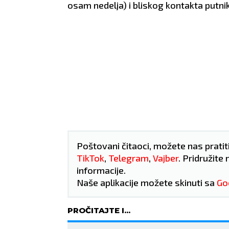
osam nedelja) i bliskog kontakta putni
Poštovani čitaoci, možete nas pratit
TikTok
,
Telegram
,
Vajber
. Pridružite 
informacije.
Naše aplikacije možete skinuti sa
Go
PROČITAJTE I...