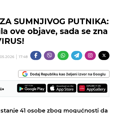
 ZA SUMNJIVOG PUTNIKA:
ila ove objave, sada se zna
IRUS!
.05.2026
17:48
Dodaj Republiku kao željeni izvor na Googlu
ija
o stanje 41 osobe zbog mogućnosti da