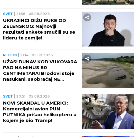
GRČKOJ! Žrtva pronađena u
zamrzivaču posle godinu
dana, policija otkrila jezive
okolnosti
SVET
00:09
UDVOSTRUČIO SE BROJ
ZARAŽENIH! Epidemija se širi
stravičnom brzinom, najnovije
brojke i najsnažnije bacaju u
OČAJ
REGION
23:41
05.08.2026
OVAJ GRAD NA BALKANU SE
ISTOPIO, OBORENI SVI
REKORDI! Nigde žive duše na
ulicama, ali u četvrtak sledi
veliki preokret
SVET
23:20
05.08.2026
DŽIHADISTI UPALI IZ MAROKA
U ŠPANIJU? Policija otkrila
šokantne detalje masovnog