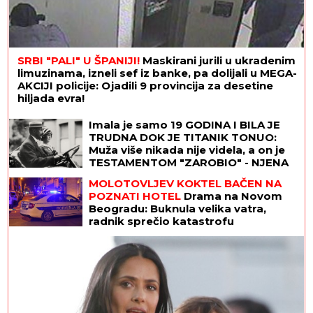
SRBI "PALI" U ŠPANIJI!
Maskirani jurili u ukradenim
limuzinama, izneli sef iz banke, pa dolijali u MEGA-
AKCIJI policije: Ojadili 9 provincija za desetine
hiljada evra!
"MENI JE OLUJA BILA ODMOR"
Tompsonova sramna izjava o vojnoj
operaciji - evo šta je pričao pre tri
decenije: "PUŠKU IZ RATA čuvam kao
suvenir"
Imala je samo 19 GODINA I BILA JE
TRUDNA DOK JE TITANIK TONUO:
Muža više nikada nije videla, a on je
TESTAMENTOM "ZAROBIO" - NJENA
TAJNA i danas ledi krv u žilama