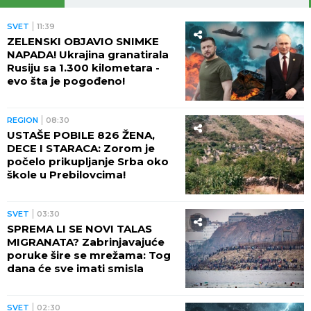
Ovako je izgledala SVADBA Saše Popovića i
Suzane Jovanović: PUSTILI JOJ SNIMAK nakon
njegove smrti, SAMO ŠTO NE KRENU SUZE, a
ovakav poklon za mladence se danas retko viđa!
Kinezi spavaju sa OVIM VOĆEM i više
se ne bude u znoju! Drevni TRIK ZA
RASHLAĐIVANJE oduševio je ceo
svet
Majka i ćerka Aneli Ahmić završile u
bolnici!