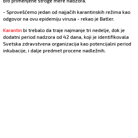
biti primenjene stroge mere nadzora.
- Sprovešćemo jedan od najjačih karantinskih režima kao
odgovor na ovu epidemiju virusa - rekao je Batler.
Karantin
bi trebalo da traje najmanje tri nedelje, dok je
dodatni period nadzora od 42 dana, koji je identifikovala
Svetska zdravstvena organizacija kao potencijalni period
inkubacije, i dalje predmet procene nadležnih.