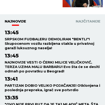
SPALJENA ZASTAVA SRBIJE U
SRCU HRVATSKE! Na ogradi
osvanuo i transparent sa
NAJODVRATNIJOM PORUKOM!
SVET
17:06
05.08.2026
ČUDO NAD ČUDIMA: Avion se
srušio u najgoroj zabiti, PILOTI
PRONAĐENI ŽIVI I ZDRAVI!
Ovako su preživeli
SVET
16:32
05.08.2026
KLUPKO SE ODMOTAVA:
Američke banke KASNILE sa
prijavom sumnjivih transakcija
pedofila Epstajna!
SVET
16:14
05.08.2026
NAJGORE VESTI! POČELO JE!
Čak 21 osoba umrla u zemlji