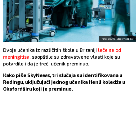
Foto: Shutterstock/hxdbzxy
Dvoje učenika iz različitih škola u Britaniji
leče se od
meningitisa,
saopštile su zdravstvene vlasti koje su
potvrdile i da je treći učenik preminuo.
Kako piše SkyNews, tri slučaja su identifikovana u
Redingu, uključujući jednog učenika Henli koledža u
Oksfordširu koji je preminuo.