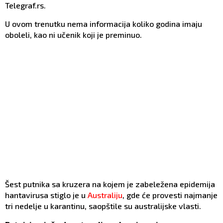
Telegraf.rs.
U ovom trenutku nema informacija koliko godina imaju
oboleli, kao ni učenik koji je preminuo.
Šest putnika sa kruzera na kojem je zabeležena epidemija
hantavirusa stiglo je u
Australiju
, gde će provesti najmanje
tri nedelje u karantinu, saopštile su australijske vlasti.