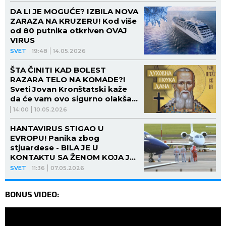
DA LI JE MOGUĆE? IZBILA NOVA
ZARAZA NA KRUZERU! Kod više
od 80 putnika otkriven OVAJ
VIRUS
SVET
19:48
14.05.2026
ŠTA ČINITI KAD BOLEST
RAZARA TELO NA KOMADE?!
Sveti Jovan Kronštatski kaže
da će vam ovo sigurno olakšati
muke
14:00
10.05.2026
HANTAVIRUS STIGAO U
EVROPU! Panika zbog
stjuardese - BILA JE U
KONTAKTU SA ŽENOM KOJA JE
UMRLA!
SVET
11:36
07.05.2026
BONUS VIDEO: