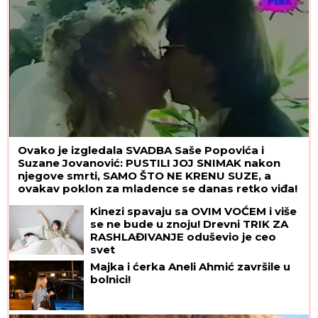
Žena Mikija Đuričića se bavi OZBILJNIM POSLOM
Angelina radi na dva mesta i ne eksponira se
javno: "Jako je sposobna"
Srbin nastavlja da rešeta: Ratkov
dva puta u metu za šesti gol na
pripremama
(FOTO) DARKO LAZIĆ I KATARINA
UŽIVAJU U DVORCU
Supruga pevača
pokazala u kakvom luksuzu se
baškare, a ispred ogroman bazen