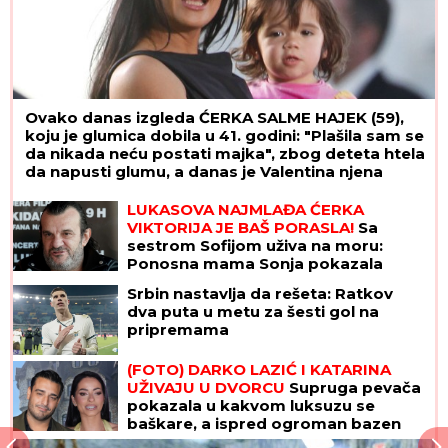
Kraj sage: Šengelija sam platio i potpisao!
MOLOTOVLJEV KOKTEL BAČEN NA
POZNATI HOTEL
Drama na Novom
Beogradu: Buknula velika vatra,
radnik sprečio katastrofu
Otkopavali grobove, skidali zlato sa
mrtvih i topili ga kod kuće: Jeziva
priča o ozloglašenoj šestorki
"Topalovići