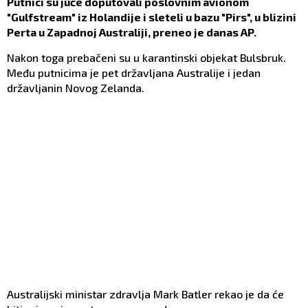
Putnici su juče doputovali poslovnim avionom
"Gulfstream" iz Holandije i sleteli u bazu "Pirs", u blizini
Perta u Zapadnoj Australiji, preneo je danas AP.
Nakon toga prebačeni su u karantinski objekat Bulsbruk.
Među putnicima je pet državljana Australije i jedan
državljanin Novog Zelanda.
Australijski ministar zdravlja Mark Batler rekao je da će