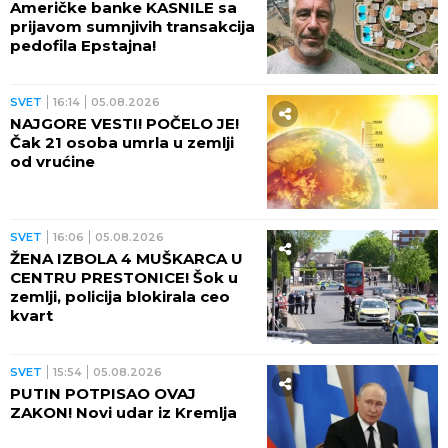
SVET
18:12
05.08.2026
RAZNET BANKOMAT U FILIJALI
BANKE! Dvojica muškaraca
ekplozijom šokirali grad,
policija digla helikopter!
SVET
17:59
05.08.2026
POZNATI POLITIČAR SE
POTUKAO NA PLAŽI! Skandal
epskih razmera PRED NOVE
IZBORE! Pretio i da će pucati u
suprugu drugog muškarca
(VIDEO)
SVET
17:30
05.08.2026
PAKAO NA ZEMLJI: Čak 27
gradova dobilo upozorenje za
NOVI toplotni udar! U ovom
gradu izmereno neverovatnih
75 STEPENI NA ASFALTU!
REGION
17:17
05.08.2026