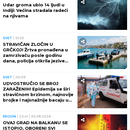
EVO SA KIM MILICA UŽIVA NA ADI BOJANI NAKON
SVAĐE SA TERZOM NA PLAŽI
Njega zna cela
Srbija: Mreže gore od komentara, osvanula
fotografija
ANELI POKAZALA STAN U
DUBROVNIKU, TU JE I NORA!
Evo šta
joj ćerka non-stop govori - otvoreno
o suđenju s Asminom: "Stanija je
budaletina" (VIDEO)
by Aklamator
SVET
SVET
11:39
ZELENSKI OBJAVIO SNIMKE
NAPADA! Ukrajina granatirala
Rusiju sa 1.300 kilometara -
evo šta je pogođeno!