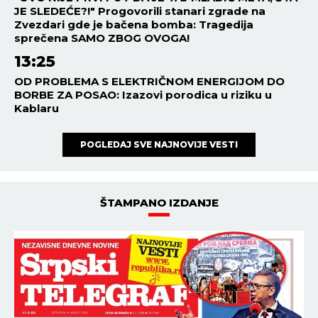
od vrućine
SVET
16:06
05.08.2026
ŽENA IZBOLA 4 MUŠKARCA U
CENTRU PRESTONICE! Šok u
zemlji, policija blokirala ceo
kvart
SVET
15:54
05.08.2026
PUTIN POTPISAO OVAJ
ZAKON! Novi udar iz Kremlja
NAJNOVIJE
NAJČITANIJE
13:45