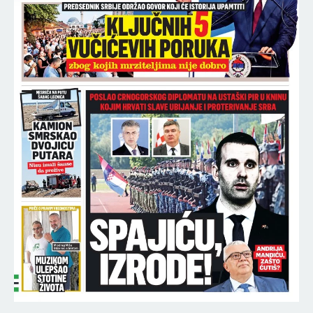
SRPSKOM FUDBALERU DEMOLIRAN "BENTLI"!
Skupocenom vozilu razbijena stakla u privatnoj
garaži luksuznog naselja!
13:45
NAJNOVIJE VESTI O ĆERKI MILICE VELIČKOVIĆ,
TERZA UZIMA MALU BARBARU! Evo šta će se desiti
odmah po povratku u Beograd!
13:41
PARTIZAN DOBIO VELIKO POJAČANJE! Otklonjena i
poslednja prepreka, igrač sve potvrdio
13:35
"OVO NIJE PRVI PUT DA JE TAJ MLADIĆ META, ŠTA
JE SLEDEĆE?!" Progovorili stanari zgrade na
Zvezdari gde je bačena bomba: Tragedija
sprečena SAMO ZBOG OVOGA!
13:25
OD PROBLEMA S ELEKTRIČNOM ENERGIJOM DO
BORBE ZA POSAO: Izazovi porodica u riziku u
Kablaru