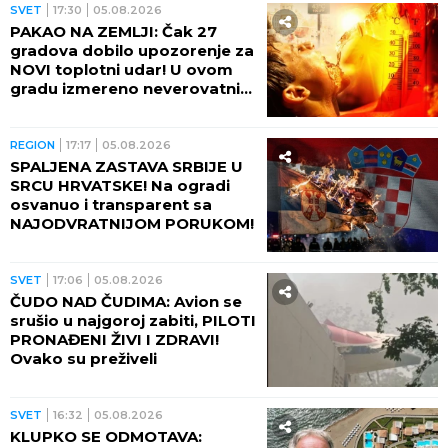
odsustva kiša
REGION
19:09
05.08.2026
POVUČENO 4,5 TONA MESA SA
TRŽIŠTA! U toku velika
kontrola mesara, prodavnica i
klanica!
SVET
18:35
05.08.2026
IZBOLA 4 PROLAZNIKA NA
ULICI! Policija uhapsila
mentalno labilnu ženu, evo
ČIME je umalo ubila muškarce
REGION
18:26
05.08.2026
AMERIKANCI PATOSIRALI
BIVŠEG PREDSTAVNIKA ŠMITA:
Pogledajte analizu sa
Harvarda o Republici Srpskoj