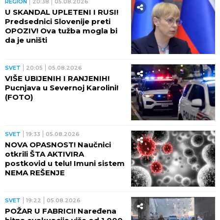
ulaska migranata
SVET
22:54
05.08.2026
KRŠENJE POMORSKE
BLOKADE SE NE PRAŠTA:
Jemenska vojska gađala
saudijski tanker! OVO SE
OPASNO ZAKUVALO
SVET
22:28
05.08.2026
PREKO NOĆI SE UPLAŠILI!
Pentagon uklonio javne
izveštaje o testiranju oružja,
evo KO ih je prepao
SVET
21:58
05.08.2026
UKRAJINCI DIŽU RUKE OD
ZELENSKOG: Najnoviji
rezultati ankete smučili su se
lideru te zemlje!