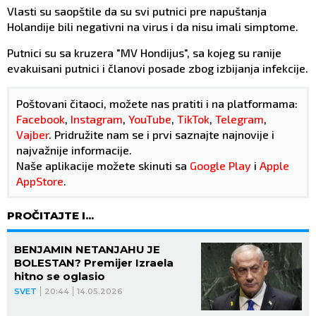
Vlasti su saopštile da su svi putnici pre napuštanja
Holandije bili negativni na virus i da nisu imali simptome.
Putnici su sa kruzera "MV Hondijus", sa kojeg su ranije
evakuisani putnici i članovi posade zbog izbijanja infekcije.
Poštovani čitaoci, možete nas pratiti i na platformama:
Facebook
,
Instagram
,
YouTube
,
TikTok
,
Telegram
,
Vajber
. Pridružite nam se i prvi saznajte najnovije i
najvažnije informacije.
Naše aplikacije možete skinuti sa
Google Play
i
Apple
AppStore
.
PROČITAJTE I...
BENJAMIN NETANJAHU JE
BOLESTAN? Premijer Izraela
hitno se oglasio
SVET
20:44
14.05.2026