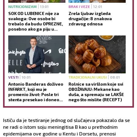
NUTRICIONIZAM
13:01
BRAK I VEZE
12:01
SOK OD LUBENICE nije za
Zrela ljubav izgleda
svakoga: Ove osobe bi
drugačije: 8 znakova
trebalo da budu OPREZNE,
zdravog odnosa
posebno ako ga piju u
većim količinama
VESTI
10:01
TRADICIONALNI UKUSI
08:01
Antonio Banderas doživeo
Rolnice sa viršlom koje svi
INFARKT, koji mu je
OBOŽAVAJU: Mekane kao
promenio život: Posle tri
duša, a spremaju se LAKŠE
stenta presekao i doneo
nego što mislite (RECEPT)
ODLUKU koja je sve
iznenadila (GALERIJA)
Ističu da je testiranje jednog od slučajeva pokazalo da se
ne radi o istom soju meningitisa B kao u prethodnim
epidemijama ove godine u Kentu i Dorsetu, prenosi