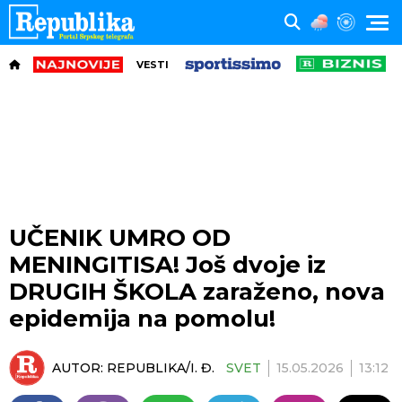
VESTI
UČENIK UMRO OD
MENINGITISA! Još dvoje iz
DRUGIH ŠKOLA zaraženo, nova
epidemija na pomolu!
AUTOR:
REPUBLIKA/I. Đ.
SVET
15.05.2026
13:12