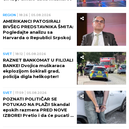
VIŠE UBIJENIH I RANJENIH!
Pucnjava u Severnoj Karolini!
(FOTO)
SVET
19:33
05.08.2026
NOVA OPASNOST! Naučnici
otkrili ŠTA AKTIVIRA
postkovid u telu! Imuni sistem
NEMA REŠENJE
SVET
19:22
05.08.2026
POŽAR U FABRICI! Naređena
hitna evakuacija više od 1.000
stanovnika
SVET
19:12
05.08.2026
KATASTROFA REKA VIDI SE I IZ
SVEMIRA! Neverovatna kriza
zbog toplotnog talasa i