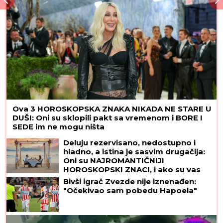
Ovako danas izgleda ĆERKA SALME HAJEK (59),
koju je glumica dobila u 41. godini: "Plašila sam se
da nikada neću postati majka", zbog deteta htela
da napusti glumu, a danas je Valentina njena
najveća kritičarka
Kraj sage: Šengelija sam palatio i
potpisao!
LUKASOVA NAJMLAĐA ĆERKA
VIKTORIJA JE BAŠ PORASLA!
Sa
sestrom Sofijom uživa na moru:
Ponosna mama Sonja pokazala
fotke, puno joj srce