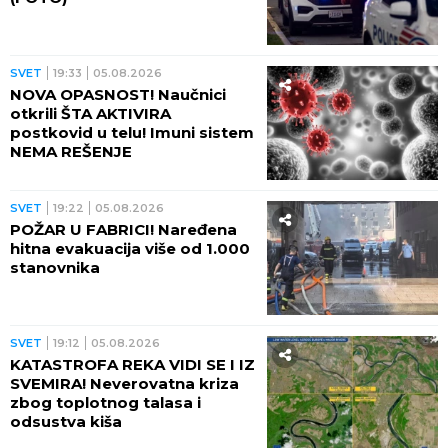
SVET
19:33
05.08.2026
NOVA OPASNOST! Naučnici
otkrili ŠTA AKTIVIRA
postkovid u telu! Imuni sistem
NEMA REŠENJE
SVET
19:22
05.08.2026
POŽAR U FABRICI! Naređena
hitna evakuacija više od 1.000
stanovnika
SVET
19:12
05.08.2026
KATASTROFA REKA VIDI SE I IZ
SVEMIRA! Neverovatna kriza
zbog toplotnog talasa i
odsustva kiša