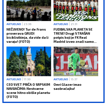
AKTUELNO
23:36
AKTUELNO
21:31
NEČUVENO! Tur de Frans
FUDBALSKA PLANETA SE
proverava GRUDI
TRESE! Drugi STRAŠAN
biciklistkinja, da vide da li
potpis koji je FK Real
varaju! (FOTO)
Madrid izveo znači samo
jedno: Titula Lige
šampiona je obaveza!
AKTUELNO
17:30
AKTUELNO
15:37
CEO SVET PRIČA O SRPSKIM
Omri Glazer imao
NAVIJAČIMA: Nestvarne
saobraćajku!
scene hitno obišle planetu
(FOTO)