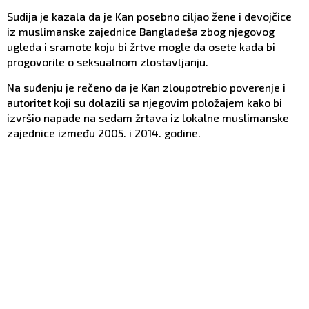
Sudija je kazala da je Kan posebno ciljao žene i devojčice
iz muslimanske zajednice Bangladeša zbog njegovog
ugleda i sramote koju bi žrtve mogle da osete kada bi
progovorile o seksualnom zlostavljanju.
Na suđenju je rečeno da je Kan zloupotrebio poverenje i
autoritet koji su dolazili sa njegovim položajem kako bi
izvršio napade na sedam žrtava iz lokalne muslimanske
zajednice između 2005. i 2014. godine.