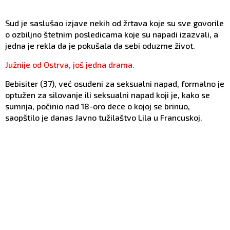
Sud je saslušao izjave nekih od žrtava koje su sve govorile
o ozbiljno štetnim posledicama koje su napadi izazvali, a
jedna je rekla da je pokušala da sebi oduzme život.
Južnije od Ostrva, još jedna drama.
Bebisiter (37), već osuđeni za seksualni napad, formalno je
optužen za silovanje ili seksualni napad koji je, kako se
sumnja, počinio nad 18-oro dece o kojoj se brinuo,
saopštilo je danas Javno tužilaštvo Lila u Francuskoj.