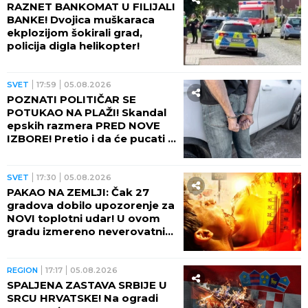
RAZNET BANKOMAT U FILIJALI
BANKE! Dvojica muškaraca
ekplozijom šokirali grad,
policija digla helikopter!
SVET
17:59
05.08.2026
POZNATI POLITIČAR SE
POTUKAO NA PLAŽI! Skandal
epskih razmera PRED NOVE
IZBORE! Pretio i da će pucati u
suprugu drugog muškarca
(VIDEO)
SVET
17:30
05.08.2026
PAKAO NA ZEMLJI: Čak 27
gradova dobilo upozorenje za
NOVI toplotni udar! U ovom
gradu izmereno neverovatnih
75 STEPENI NA ASFALTU!
REGION
17:17
05.08.2026
SPALJENA ZASTAVA SRBIJE U
SRCU HRVATSKE! Na ogradi