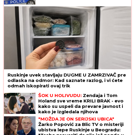
Ruskinje uvek stavljaju DUGME U ZAMRZIVAČ pre
odlaska na odmor: Kad saznate razlog, i vi ćete
odmah iskopirati ovaj trik
ŠOK U HOLIVUDU:
Zendaja i Tom
Holand sve vreme KRILI BRAK - evo
kako su uspeli da prevare javnost i
kako je izgledala njihova
GLAMUROZNA SVADBA
"MOŽDA JE ON SERIJSKI UBICA"
Žarko Popović za Blic TV o misteriji
ubistva lepe Ruskinje u Beogradu: