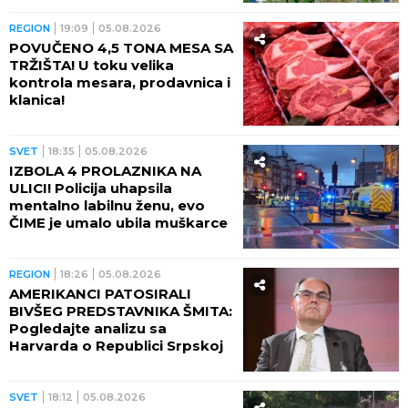
REGION
19:09
05.08.2026
POVUČENO 4,5 TONA MESA SA
TRŽIŠTA! U toku velika
kontrola mesara, prodavnica i
klanica!
SVET
18:35
05.08.2026
IZBOLA 4 PROLAZNIKA NA
ULICI! Policija uhapsila
mentalno labilnu ženu, evo
ČIME je umalo ubila muškarce
REGION
18:26
05.08.2026
AMERIKANCI PATOSIRALI
BIVŠEG PREDSTAVNIKA ŠMITA:
Pogledajte analizu sa
Harvarda o Republici Srpskoj
SVET
18:12
05.08.2026