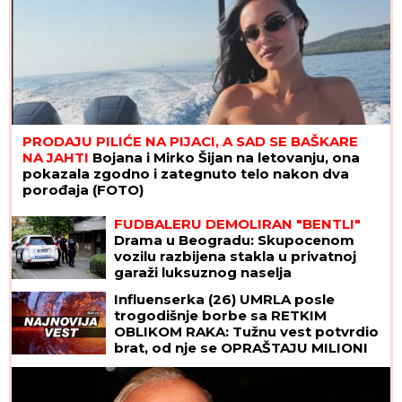
PRODAJU PILIĆE NA PIJACI, A SAD SE BAŠKARE
NA JAHTI
Bojana i Mirko Šijan na letovanju, ona
pokazala zgodno i zategnuto telo nakon dva
porođaja (FOTO)
FUDBALERU DEMOLIRAN "BENTLI"
Drama u Beogradu: Skupocenom
vozilu razbijena stakla u privatnoj
garaži luksuznog naselja
Influenserka (26) UMRLA posle
trogodišnje borbe sa RETKIM
OBLIKOM RAKA: Tužnu vest potvrdio
brat, od nje se OPRAŠTAJU MILIONI
PRATILACA