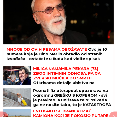
MNOGE OD OVIH PESAMA OBOŽAVATE
Ovo je 10
numera koje je Dino Merlin obradio od stranih
izvođača - ostaćete u čudu kad vidite spisak
MILICA NAMAMILA PEKARA (73)
ZBOG INTIMNIH ODNOSA, PA GA
ZVERSKI MUČILA DO SMRTI!
Otkrivamo detalje ubistva na
Karaburmi koji LEDE KRV: Izdahnuo u
Poznati fizioterapeut upozorava na
najgorim mukama dok su ga
ogromnu GREŠKU S KOFEROM - svi
osumnjičeni pljačkali
je pravimo, a uništava telo: "Nikada
ga ne nosite tako, to je KATASTROFA
ZA KIČMU!"
EVO KAKO SE BRANI VOZAČ
KAMIONA KOJI JE POKOSIO PUTARE