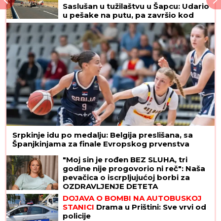
Saslušan u tužilaštvu u Šapcu: Udario
u pešake na putu, pa završio kod
metalne ograde
Srpkinje idu po medalju: Belgija preslišana, sa
Španjkinjama za finale Evropskog prvenstva
"Moj sin je rođen BEZ SLUHA, tri
godine nije progovorio ni reč": Naša
pevačica o iscrpljujućoj borbi za
OZDRAVLJENJE DETETA
DOJAVA O BOMBI NA AUTOBUSKOJ
STANICI
Drama u Prištini: Sve vrvi od
policije