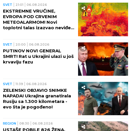
SVET
21:01
06.08.2026
EKSTREMNE VRUĆINE,
EVROPA POD CRVENIM
METEOALARMOM! Novi
toplotni talas izazvao neviđeni
haos - besne požari, veliki
problem u energetici!
SVET
20:00
06.08.2026
PUTINOV NOVI GENERAL
SMRT! Rat u Ukrajini ulazi u još
krvaviju fazu
SVET
11:39
06.08.2026
ZELENSKI OBJAVIO SNIMKE
NAPADA! Ukrajina granatirala
Rusiju sa 1.300 kilometara -
evo šta je pogođeno!
REGION
08:30
06.08.2026
USTAŠE POBILE 826 ŽENA,