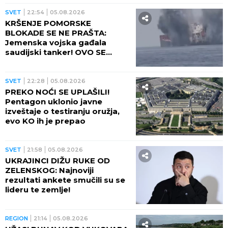
SVET
22:54
05.08.2026
KRŠENJE POMORSKE
BLOKADE SE NE PRAŠTA:
Jemenska vojska gađala
saudijski tanker! OVO SE
OPASNO ZAKUVALO
SVET
22:28
05.08.2026
PREKO NOĆI SE UPLAŠILI!
Pentagon uklonio javne
izveštaje o testiranju oružja,
evo KO ih je prepao
SVET
21:58
05.08.2026
UKRAJINCI DIŽU RUKE OD
ZELENSKOG: Najnoviji
rezultati ankete smučili su se
lideru te zemlje!
REGION
21:14
05.08.2026