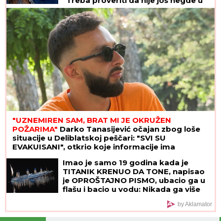
"Treba proveriti da nije još negde u
Srbiji napravio neko ZLO"
"UZNEMIREN SAM, BRAT MI JE OKRUŽEN
POŽARIMA"
Darko Tanasijević očajan zbog loše
situacije u Deliblatskoj peščari: "SVI SU
EVAKUISANI", otkrio koje informacije ima
Imao je samo 19 godina kada je
TITANIK KRENUO DA TONE, napisao
je OPROŠTAJNO PISMO, ubacio ga u
flašu i bacio u vodu: Nikada ga više
nisu videli, a kada je njegova majka
by Aklamator
pročitala poruku - SRCE JOJ JE
PUKLO