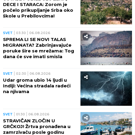
DECE I STARACA: Zorom je
počelo prikupljanje Srba oko
škole u Prebilovcima!
SVET
03:30
06.08.2026
SPREMA LI SE NOVI TALAS
MIGRANATA? Zabrinjavajuće
poruke šire se mrežama: Tog
dana će sve imati smisla
SVET
02:30
06.08.2026
Udar groma ubio 14 ljudi u
Indiji: Većina stradala radeći
na njivama
SVET
01:30
06.08.2026
STRAVIČAN ZLOČIN U
GRČKOJ! Žrtva pronađena u
zamrzivaču posle godinu