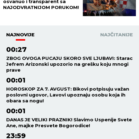
osvanuo i transparent sa
NAJODVRATNIJOM PORUKOM!
NAJNOVIJE
NAJČITANIJE
00:27
ZBOG OVOGA PUCAJU SKORO SVE LJUBAVI: Starac
Jefrem Arizonski upozorio na grešku koju mnogi
prave
00:01
HOROSKOP ZA 7. AVGUST: Bikovi potpisuju važan
poslovni ugovor, Lavovi upoznaju osobu koja ih
obara sa nogu!
00:01
DANAS JE VELIKI PRAZNIK! Slavimo Uspenije Svete
Ane, majke Presvete Bogorodice!
23:59