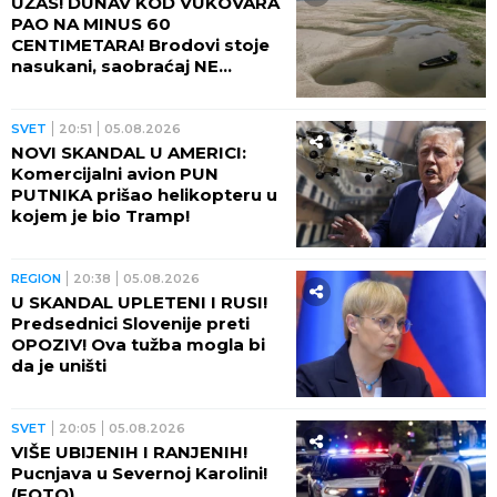
UŽAS! DUNAV KOD VUKOVARA
PAO NA MINUS 60
CENTIMETARA! Brodovi stoje
nasukani, saobraćaj NE
POSTOJI
SVET
20:51
05.08.2026
NOVI SKANDAL U AMERICI:
Komercijalni avion PUN
PUTNIKA prišao helikopteru u
kojem je bio Tramp!
REGION
20:38
05.08.2026
U SKANDAL UPLETENI I RUSI!
Predsednici Slovenije preti
OPOZIV! Ova tužba mogla bi
da je uništi
SVET
20:05
05.08.2026
VIŠE UBIJENIH I RANJENIH!
Pucnjava u Severnoj Karolini!
(FOTO)