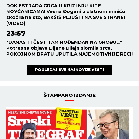
DOK ESTRADA GRCA U KRIZI NJU KITE
NOVČANICAMA! Vesna Đogani u zlatnom miniću
skočila na sto, BAKŠIŠ PLJUŠTI NA SVE STRANE!
(VIDEO)
23:57
"DANAS TI ČESTITAM ROĐENDAN NA GROBU..."
Potresna objava Dijane Dilajn slomila srca,
POKOJNOM BRATU UPUTILA NAJEMOTIVNIJE REČI!
POGLEDAJ SVE NAJNOVIJE VESTI
ŠTAMPANO IZDANJE