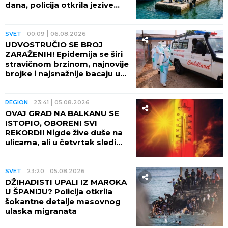
dana, policija otkrila jezive
okolnosti
SVET
00:09
06.08.2026
UDVOSTRUČIO SE BROJ
ZARAŽENIH! Epidemija se širi
stravičnom brzinom, najnovije
brojke i najsnažnije bacaju u
OČAJ
REGION
23:41
05.08.2026
OVAJ GRAD NA BALKANU SE
ISTOPIO, OBORENI SVI
REKORDI! Nigde žive duše na
ulicama, ali u četvrtak sledi
veliki preokret
SVET
23:20
05.08.2026
DŽIHADISTI UPALI IZ MAROKA
U ŠPANIJU? Policija otkrila
šokantne detalje masovnog
ulaska migranata