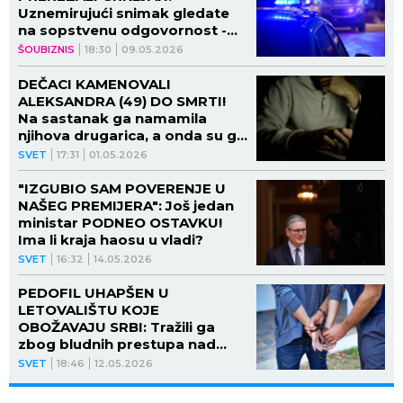
Uznemirujući snimak gledate
na sopstvenu odgovornost -
teturao se KRVAV, a onda je
ŠOUBIZNIS
18:30
09.05.2026
pao (VIDEO)
DEČACI KAMENOVALI
ALEKSANDRA (49) DO SMRTI!
Na sastanak ga namamila
njihova drugarica, a onda su ga
LINČOVALI! (VIDEO)
SVET
17:31
01.05.2026
"IZGUBIO SAM POVERENJE U
NAŠEG PREMIJERA": Još jedan
ministar PODNEO OSTAVKU!
Ima li kraja haosu u vladi?
SVET
16:32
14.05.2026
PEDOFIL UHAPŠEN U
LETOVALIŠTU KOJE
OBOŽAVAJU SRBI: Tražili ga
zbog bludnih prestupa nad
MALOLETNICIMA
SVET
18:46
12.05.2026