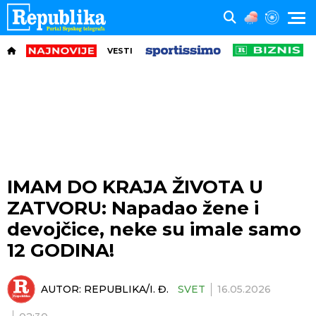
VESTI
IMAM DO KRAJA ŽIVOTA U
ZATVORU: Napadao žene i
devojčice, neke su imale samo
12 GODINA!
AUTOR:
REPUBLIKA/I. Đ.
SVET
16.05.2026