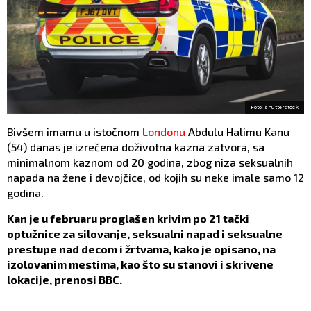
Foto: shutterstock
Bivšem imamu u istočnom
Londonu
Abdulu Halimu Kanu
(54) danas je izrečena doživotna kazna zatvora, sa
minimalnom kaznom od 20 godina, zbog niza seksualnih
napada na žene i devojčice, od kojih su neke imale samo 12
godina.
Kan je u februaru proglašen krivim po 21 tački
optužnice za silovanje, seksualni napad i seksualne
prestupe nad decom i žrtvama, kako je opisano, na
izolovanim mestima, kao što su stanovi i skrivene
lokacije, prenosi BBC.