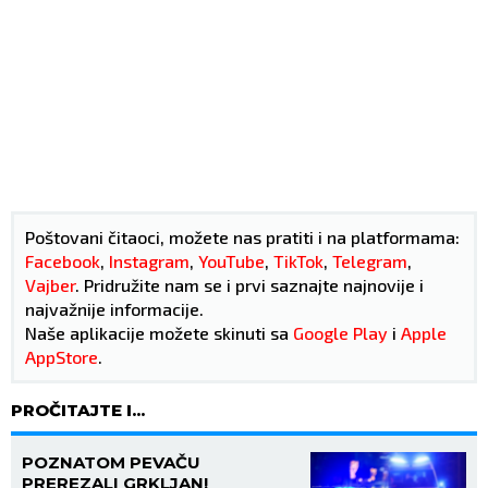
Poštovani čitaoci, možete nas pratiti i na platformama:
Facebook
,
Instagram
,
YouTube
,
TikTok
,
Telegram
,
Vajber
. Pridružite nam se i prvi saznajte najnovije i
najvažnije informacije.
Naše aplikacije možete skinuti sa
Google Play
i
Apple
AppStore
.
PROČITAJTE I...
POZNATOM PEVAČU
PREREZALI GRKLJAN!