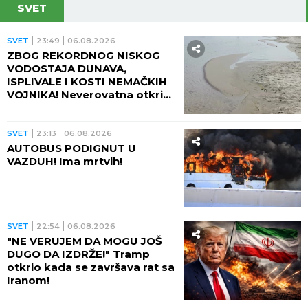
SVET
SVET
23:49
06.08.2026
ZBOG REKORDNOG NISKOG
VODOSTAJA DUNAVA,
ISPLIVALE I KOSTI NEMAČKIH
VOJNIKA! Neverovatna otkrića
ređaju se jedno za drugim -
pored njih motocikl Vermahta!
SVET
23:13
06.08.2026
AUTOBUS PODIGNUT U
VAZDUH! Ima mrtvih!
SVET
22:54
06.08.2026
"NE VERUJEM DA MOGU JOŠ
DUGO DA IZDRŽE!" Tramp
otkrio kada se završava rat sa
Iranom!