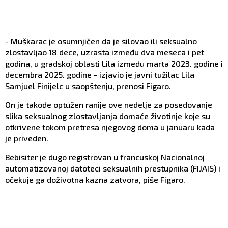
- Muškarac je osumnjičen da je silovao ili seksualno
zlostavljao 18 dece, uzrasta između dva meseca i pet
godina, u gradskoj oblasti Lila između marta 2023. godine i
decembra 2025. godine - izjavio je javni tužilac Lila
Samjuel Finijelc u saopštenju, prenosi Figaro.
On je takođe optužen ranije ove nedelje za posedovanje
slika seksualnog zlostavljanja domaće životinje koje su
otkrivene tokom pretresa njegovog doma u januaru kada
je priveden.
Bebisiter je dugo registrovan u francuskoj Nacionalnoj
automatizovanoj datoteci seksualnih prestupnika (FIJAIS) i
očekuje ga doživotna kazna zatvora, piše Figaro.