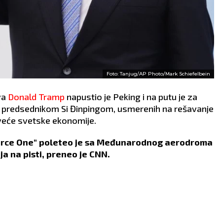
Foto: Tanjug/AP Photo/Mark Schiefelbein
va
Donald Tramp
napustio je Peking i na putu je za
 predsednikom Si Đinpingom, usmerenih na rešavanje
veće svetske ekonomije.
Force One" poleteo je sa Međunarodnog aerodroma
a na pisti, preneo je CNN.