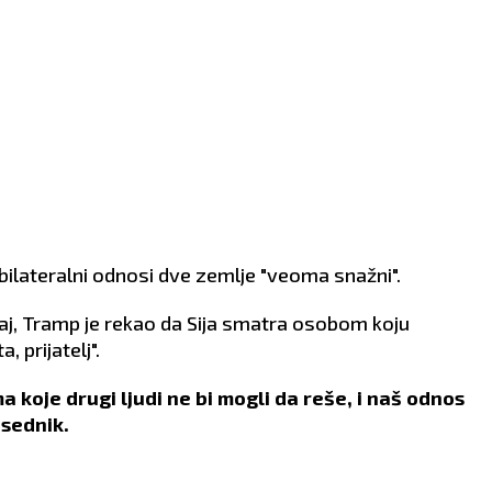
VLJE:
Dobro.
ZDRAVLJE:
Stabilno.
 bilateralni odnosi dve zemlje "veoma snažni".
aj, Tramp je rekao da Sija smatra osobom koju
, prijatelj".
a koje drugi ljudi ne bi mogli da reše, i naš odnos
dsednik.