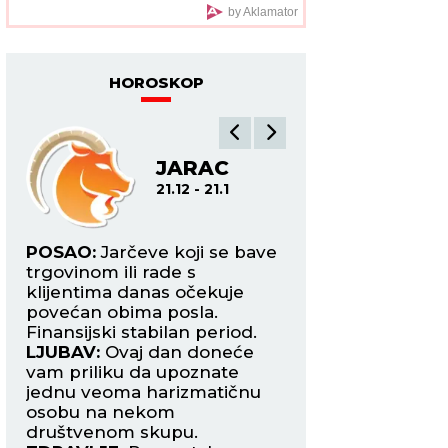
pokazala figuru nakon
by Aklamator
dva porođaj (Foto)
HOROSKOP
JARAC
VO
21.12 - 21.1
2
e
POSAO:
Jarčeve koji se bave
POSAO:
Vodolije k
trgovinom ili rade s
privatnim biznis
klijentima danas očekuje
naići na probleme
jte
povećan obima posla.
prethodno postig
v i
Finansijski stabilan period.
dogovorima.
LJUBAV:
Ovaj dan doneće
LJUBAV:
Osoba ko
vam priliku da upoznate
dopada počela je 
ta
jednu veoma harizmatičnu
pokazuje da je
osobu na nekom
zainteresovana za 
društvenom skupu.
Naizgled bezazlen