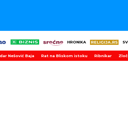
HRONIKA
SV
dar Nešović Baja
Rat na Bliskom istoku
Ribnikar
Zloč