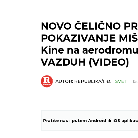
NOVO ČELIČNO PR
POKAZIVANJE MIŠI
Kine na aerodrom
VAZDUH (VIDEO)
AUTOR:
REPUBLIKA/I. Đ.
SVET
15
Pratite nas i putem Android ili iOS aplikac