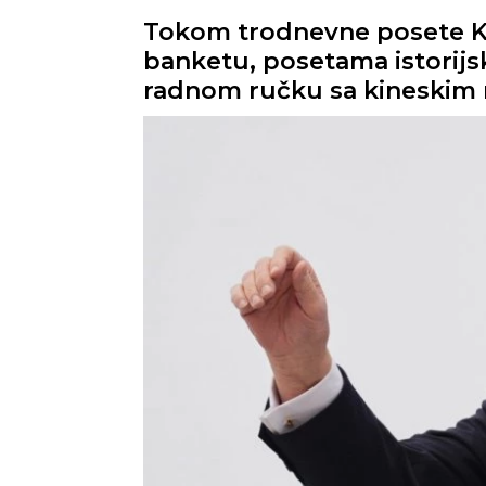
Tokom trodnevne posete Ki
banketu, posetama istorijski
radnom ručku sa kineskim