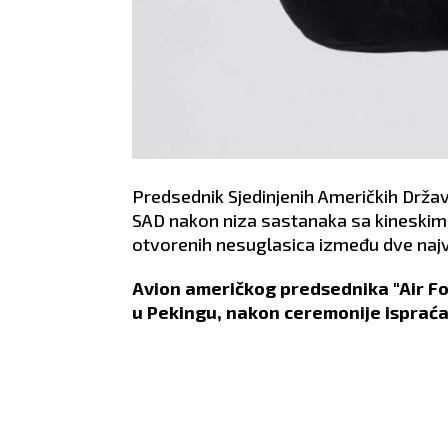
Predsednik Sjedinjenih Američkih Drža
SAD nakon niza sastanaka sa kineskim
otvorenih nesuglasica između dve naj
Avion američkog predsednika "Air 
u Pekingu, nakon ceremonije ispraćaj