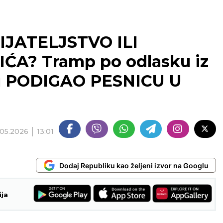
IJATELJSTVO ILI
ĆA? Tramp po odlasku iz
u PODIGAO PESNICU U
.05.2026
13:01
Dodaj Republiku kao željeni izvor na Googlu
ija