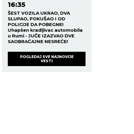
16:35
ŠEST VOZILA UKRAO, DVA
SLUPAO, POKUŠAO I OD
POLICIJE DA POBEGNE!
Uhapšen kradljivac automobila
u Rumi - JUČE IZAZVAO DVE
SAOBRAĆAJNE NESREĆE!
POGLEDAJ SVE NAJNOVIJE
VESTI