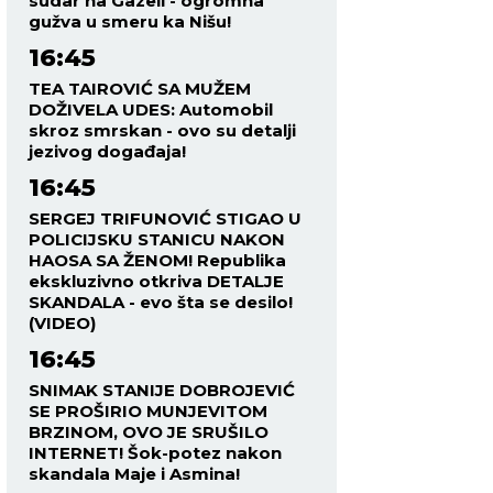
sudar na Gazeli - ogromna
gužva u smeru ka Nišu!
16:45
TEA TAIROVIĆ SA MUŽEM
DOŽIVELA UDES: Automobil
skroz smrskan - ovo su detalji
jezivog događaja!
16:45
SERGEJ TRIFUNOVIĆ STIGAO U
POLICIJSKU STANICU NAKON
HAOSA SA ŽENOM! Republika
ekskluzivno otkriva DETALJE
SKANDALA - evo šta se desilo!
(VIDEO)
16:45
SNIMAK STANIJE DOBROJEVIĆ
SE PROŠIRIO MUNJEVITOM
BRZINOM, OVO JE SRUŠILO
INTERNET! Šok-potez nakon
skandala Maje i Asmina!