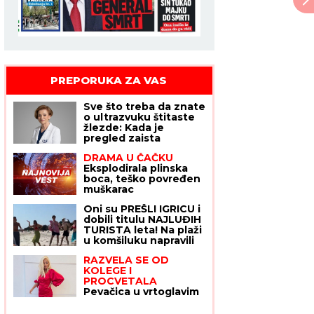
PREPORUKA ZA VAS
Sve što treba da znate
o ultrazvuku štitaste
žlezde: Kada je
pregled zaista
neophodan i šta znači
DRAMA U ČAČKU
ako imate čvor?
Eksplodirala plinska
Odgovara dr Polovina,
boca, teško povređen
radiolog ordinacije
muškarac
"One Medical"
Oni su PREŠLI IGRICU i
dobili titulu NAJLUĐIH
TURISTA leta! Na plaži
u komšiluku napravili
PERFORMANS, a zbog
RAZVELA SE OD
ovog muškarca ljudi
KOLEGE I
trljaju oči i ne veruju
PROCVETALA
šta vide
Pevačica u vrtoglavim
štiklama i haljini
pripijenoj uz telo