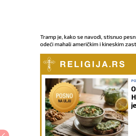
Tramp je, kako se navodi, stisnuo pesn
odeći mahali američkim i kineskim zast
PO
O
H
j