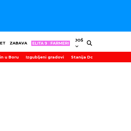
JOŠ
ET
ZABAVA
in u Boru
Izgubljeni gradovi
Stanija Dobrojević