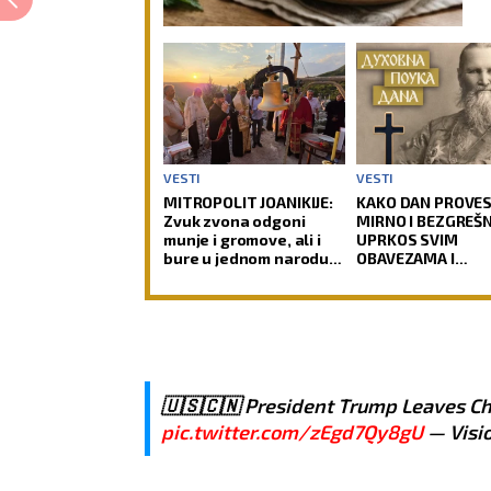
VESTI
VESTI
MITROPOLIT JOANIKIJE:
KAKO DAN PROVES
Zvuk zvona odgoni
MIRNO I BEZGREŠ
munje i gromove, ali i
UPRKOS SVIM
bure u jednom narodu
OBAVEZAMA I
ili čoveku
NAPORIMA?! Sveti
Kronštatski kaže d
potrebo uraditi s
jedno kad se ujut
ustane!
🇺🇸🇨🇳 President Trump Leaves Ch
pic.twitter.com/zEgd7Qy8gU
— Visi