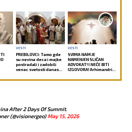
VESTI
VESTI
TI
PREBILOVCI: Tamo gde
SVIMA NAM JE
NO
su nevina deca i majke
NAMENJEN SLIČAN
postradali i zadobili
ADVOKAT! I NEĆE BITI
venac svetosti danas
IZGOVORA! Arhimandrit
 Jovan
odjekuje molitva za
Kleopa o četiri zakona
a je
večni pomen
prema kojima će Hristos
amo
suditi svetu!
ru
ina After 2 Days Of Summit.
oner (@visionergeo)
May 15, 2026