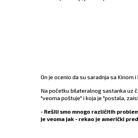
nošću i zrelošću.
budućnost.
ZDRA
še se
ZDRAVLJE:
Povedite računa
o leđima.
On je ocenio da su saradnja sa Kinom i
Na početku bilateralnog sastanka uz č
"veoma poštuje" i koja je "postala, zaista
- Rešili smo mnogo različitih problem
je veoma jak - rekao je američki pre