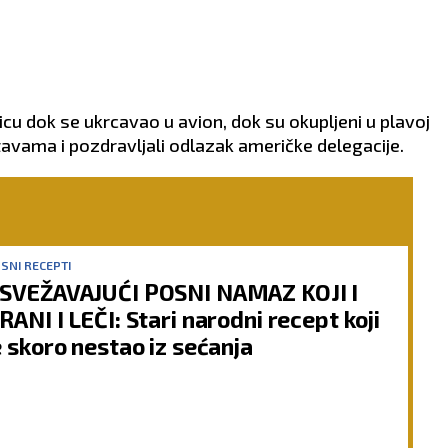
icu dok se ukrcavao u avion, dok su okupljeni u plavoj
avama i pozdravljali odlazak američke delegacije.
SNI RECEPTI
SVEŽAVAJUĆI POSNI NAMAZ KOJI I
RANI I LEČI: Stari narodni recept koji
e skoro nestao iz sećanja