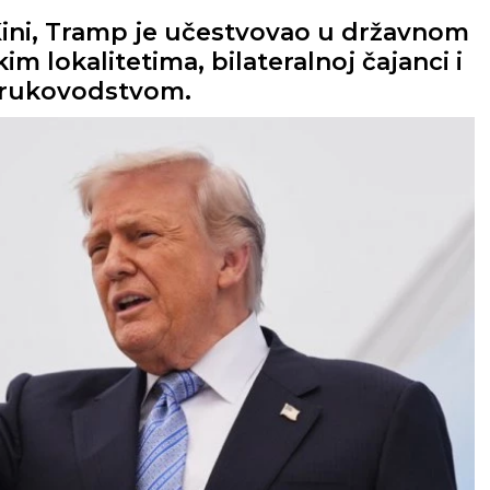
ni, Tramp je učestvovao u državnom
m lokalitetima, bilateralnoj čajanci i
 rukovodstvom.