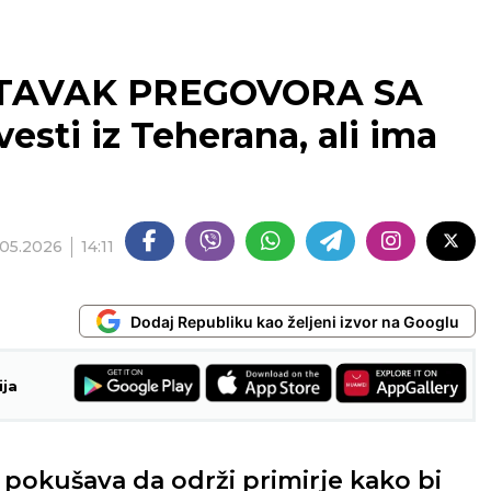
STAVAK PREGOVORA SA
ti iz Teherana, ali ima
.05.2026
14:11
Dodaj Republiku kao željeni izvor na Googlu
ija
 pokušava da održi primirje kako bi