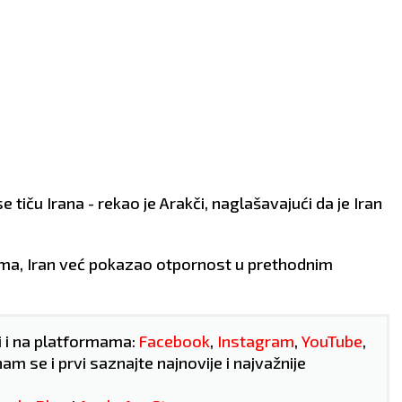
 tiču Irana - rekao je Arakči, naglašavajući da je Iran
ima, Iran već pokazao otpornost u prethodnim
i i na platformama:
Facebook
,
Instagram
,
YouTube
,
nam se i prvi saznajte najnovije i najvažnije