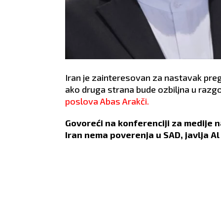
Iran je zainteresovan za nastavak pr
ako druga strana bude ozbiljna u razgo
poslova Abas Arakči.
Govoreći na konferenciji za medije 
Iran nema poverenja u SAD, javlja Al