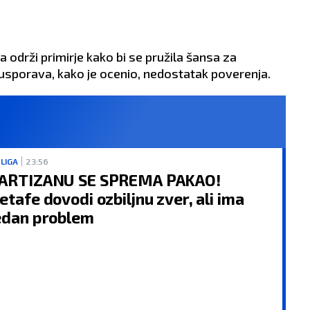
 održi primirje kako bi se pružila šansa za
 usporava, kako je ocenio, nedostatak poverenja.
 LIGA
23:56
ARTIZANU SE SPREMA PAKAO!
etafe dovodi ozbiljnu zver, ali ima
edan problem