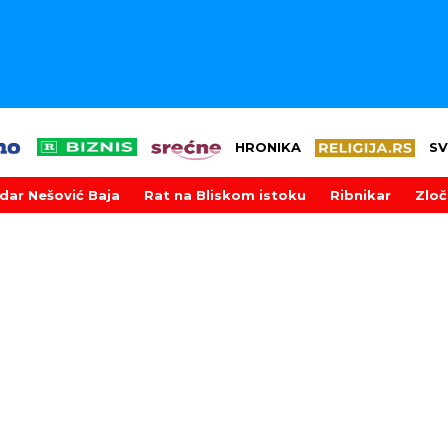
HRONIKA
SV
dar Nešović Baja
Rat na Bliskom istoku
Ribnikar
Zloč