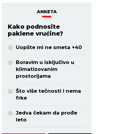
ANKETA
Kako podnosite
paklene vrućine?
Uopšte mi ne smeta +40
Boravim u isključivo u
klimatizovanim
prostorijama
Što više tečnosti i nema
frke
Jedva čekam da prođe
leto