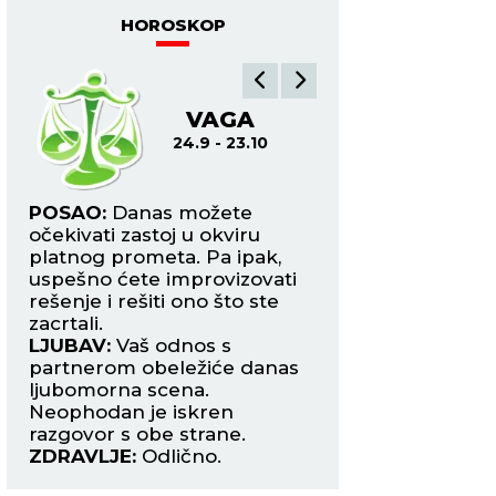
HOROSKOP
VAGA
ŠK
24.9 - 23.10
24.
im
POSAO:
Danas možete
POSAO:
Očekuje v
očekivati zastoj u okviru
nove saradnje, ali 
n.
platnog prometa. Pa ipak,
pregovori biti veom
e
uspešno ćete improvizovati
će u igri biti mnog
rešenje i rešiti ono što ste
motiva. Finansijski
te
zacrtali.
situacija.
LJUBAV:
Vaš odnos s
LJUBAV:
Razlike u
o
partnerom obeležiće danas
između vas i part
nog
ljubomorna scena.
doprineće tome da
Neophodan je iskren
odnosi zahladne. 
razgovor s obe strane.
iskreni prema sebi
ZDRAVLJE:
Odlično.
ZDRAVLJE:
Čuvajte