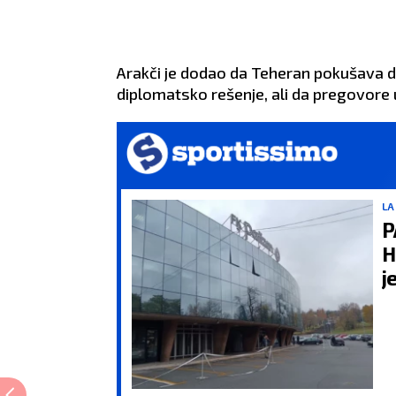
Arakči je dodao da Teheran pokušava da
diplomatsko rešenje, ali da pregovore
LA
P
H
j