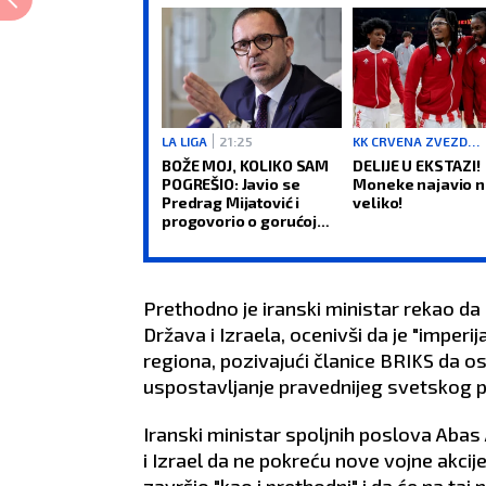
LA LIGA
21:25
KK CRVENA ZVEZDA MERIDIANBET
BOŽE MOJ, KOLIKO SAM
DELIJE U EKSTAZI!
POGREŠIO: Javio se
Moneke najavio n
Predrag Mijatović i
veliko!
progovorio o gorućoj
temi
Prethodno je iranski ministar rekao da 
Država i Izraela, ocenivši da je "imperija
regiona, pozivajući članice BRIKS da 
uspostavljanje pravednijeg svetskog p
Iranski ministar spoljnih poslova Abas
i Izrael da ne pokreću nove vojne akcije
završio "kao i prethodni" i da će na ta