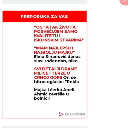
PREPORUKA ZA VAS
"OSTATAK ŽIVOTA
POSVEĆUJEM SAMO
KVALITETU I
ISKONSKIM STVARIMA"
Jovana Jeremić poslala
"IMAM NAJLEPŠU I
jasnu poruku nakon
NAJBOLJU MAJKU"
što je Dragan objavio
Elma Sinanović danas
veridbu
slavi rođendan, niko
ne veruje da je
SVI DETALJI DRAME
napunila ovoliko
MILICE I TERZE U
godina, ćerka joj se
CRNOJ GORI!
On se
obratila emotivnim
hitno oglasio: "Rekla
rečima
mi je da je sa dečkom,
Majka i ćerka Aneli
sve ćemo rešiti na
Ahmić završile u
sudu"
bolnici!
by Aklamator