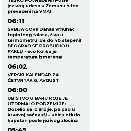
TEŠKO POVREĐENI! Posle
jezivog udesa u Zemunu hitno
prevezeni na VMA!
06:11
SRBIJA GORI! Danas vrhunac
toplotnog talasa, živa u
termometru ide do 40 stepeni!
BEOGRAD SE PROBUDIO U
PAKLU - evo kolika je
temperatura izmerena!
06:02
VERSKI KALENDAR ZA
ČETVRTAK 6. AVGUST
06:00
UBISTVO U BARU KOJE JE
UZDRMALO PODZEMLJE:
Doselio se iz Srbije, pa pao u
krvavoj sačekuši – ubicu otkrio
kapetan posle jezivog zločina
05:45