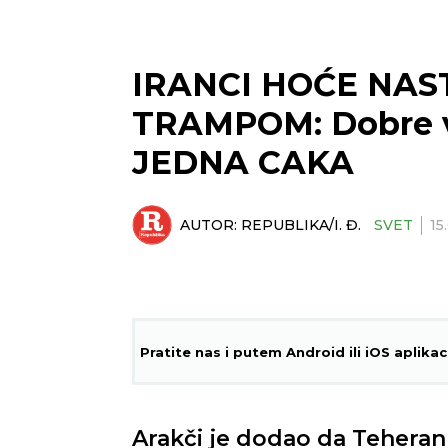
IRANCI HOĆE NA
TRAMPOM: Dobre ves
JEDNA CAKA
AUTOR:
REPUBLIKA/I. Đ.
SVET
15
Pratite nas i putem Android ili iOS aplikac
Arakči je dodao da Teheran