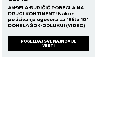
ANĐELA ĐURIČIĆ POBEGLA NA
DRUGI KONTINENT! Nakon
potisivanja ugovora za "Elitu 10"
DONELA ŠOK-ODLUKU! (VIDEO)
POGLEDAJ SVE NAJNOVIJE
VESTI