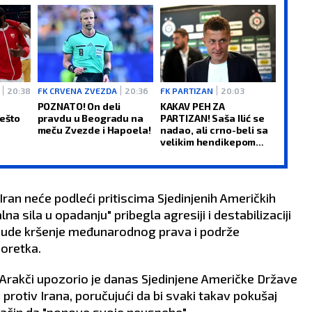
20:38
FK CRVENA ZVEZDA
20:36
FK PARTIZAN
20:03
POZNATO! On deli
KAKAV PEH ZA
ešto
pravdu u Beogradu na
PARTIZAN! Saša Ilić se
meču Zvezde i Hapoela!
nadao, ali crno-beli sa
velikim hendikepom
čekaju Tobol!
Iran neće podleći pritiscima Sjedinjenih Američkih
lna sila u opadanju" pribegla agresiji i destabilizaciji
osude kršenje međunarodnog prava i podrže
oretka.
 Arakči upozorio je danas Sjedinjene Američke Države
 protiv Irana, poručujući da bi svaki takav pokušaj
j način da "ponove svoje neuspehe".