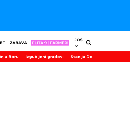
JOŠ
ET
ZABAVA
in u Boru
Izgubljeni gradovi
Stanija Dobrojević