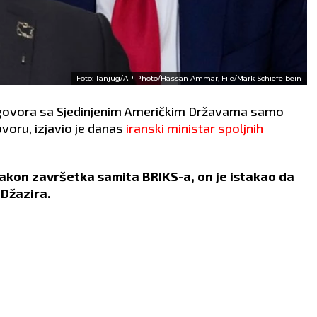
Foto: Tanjug/AP Photo/Hassan Ammar, File/Mark Schiefelbein
egovora sa Sjedinjenim Američkim Državama samo
voru, izjavio je danas
iranski ministar spoljnih
nakon završetka samita BRIKS-a, on je istakao da
 Džazira.