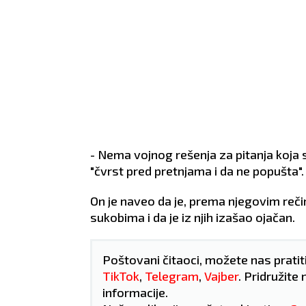
- Nema vojnog rešenja za pitanja koja se
"čvrst pred pretnjama i da ne popušta".
On je naveo da je, prema njegovim reč
sukobima i da je iz njih izašao ojačan.
Poštovani čitaoci, možete nas pratit
TikTok
,
Telegram
,
Vajber
. Pridružite 
informacije.