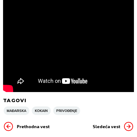
TAGOVI
MAĐARSKA
KOKAIN
PRIVOĐENJE
Prethodna vest
Sledeća vest