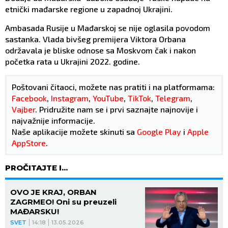
etnički mađarske regione u zapadnoj Ukrajini.
Ambasada Rusije u Mađarskoj se nije oglasila povodom
sastanka. Vlada bivšeg premijera Viktora Orbana
održavala je bliske odnose sa Moskvom čak i nakon
početka rata u Ukrajini 2022. godine.
Poštovani čitaoci, možete nas pratiti i na platformama:
Facebook
,
Instagram
,
YouTube
,
TikTok
,
Telegram
,
Vajber
. Pridružite nam se i prvi saznajte najnovije i
najvažnije informacije.
Naše aplikacije možete skinuti sa
Google Play
i
Apple
AppStore
.
PROČITAJTE I...
OVO JE KRAJ, ORBAN
ZAGRMEO! Oni su preuzeli
MAĐARSKU!
SVET
14:18
13.05.2026