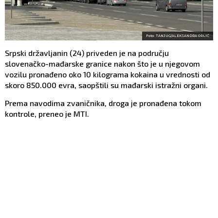
Foto: TANJUG/ALEKSANDRA ORLIĆ
Srpski državljanin (24) priveden je na području
slovenačko-mađarske granice nakon što je u njegovom
vozilu pronađeno oko 10 kilograma kokaina u vrednosti od
skoro 850.000 evra, saopštili su mađarski istražni organi.
Prema navodima zvaničnika, droga je pronađena tokom
kontrole, preneo je MTI.