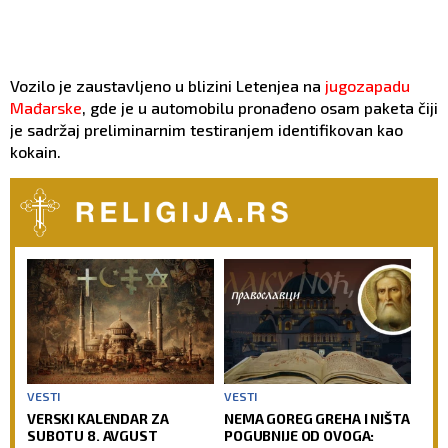
Vozilo je zaustavljeno u blizini Letenjea na
jugozapadu
Mađarske
, gde je u automobilu pronađeno osam paketa čiji
je sadržaj preliminarnim testiranjem identifikovan kao
kokain.
VESTI
VESTI
VERSKI KALENDAR ZA
NEMA GOREG GREHA I NIŠTA
SUBOTU 8. AVGUST
POGUBNIJE OD OVOGA: