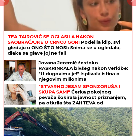
TEA TAIROVIĆ SE OGLASILA NAKON
SAOBRAĆAJKE U CRNOJ GORI
Podelila klip, svi
gledaju u ONO ŠTO NOSI: Snima se u ogledalu,
dlaka sa glave joj ne fali
Jovana Jeremić žestoko
RASKRINKALA bivšeg nakon veridbe:
"U dugovima je!" Isplivala istina o
njegovim milionima
"STVARNO JESAM SPONZORUŠA I
SKUPA SAM!"
Ćerka pokojnog
pevača šokirala javnost priznanjem,
pa otkrila šta ZAHTEVA od
muškaraca