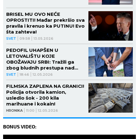
BRISEL MU OVO NEĆE
OPROSTITI! Mađar prekršio sva
pravila i krenuo ka PUTINU! Evo
šta zahteva!
SVET
09:58
13.05.2026
PEDOFIL UHAPŠEN U
LETOVALIŠTU KOJE
OBOŽAVAJU SRBI: Tražili ga
zbog bludnih prestupa nad
MALOLETNICIMA
SVET
18:46
12.05.2026
FILMSKA ZAPLENA NA GRANICI!
Policija otvorila kamion,
usledio šok - 200 kila
marihuane i kokain!
HRONIKA
11:00
12.05.2026
BONUS VIDEO: