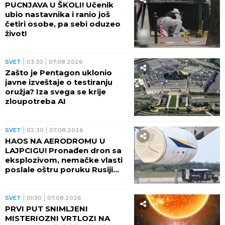
PUCNJAVA U ŠKOLI! Učenik
ubio nastavnika i ranio još
četiri osobe, pa sebi oduzeo
život!
SVET
03:30
07.08.2026
Zašto je Pentagon uklonio
javne izveštaje o testiranju
oružja? Iza svega se krije
zloupotreba AI
SVET
02:30
07.08.2026
HAOS NA AERODROMU U
LAJPCIGU! Pronađen dron sa
eksplozivom, nemačke vlasti
poslale oštru poruku Rusiji
(FOTO)
SVET
01:30
07.08.2026
PRVI PUT SNIMLJENI
MISTERIOZNI VRTLOZI NA