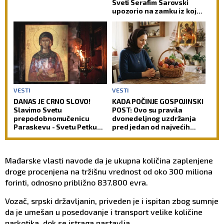
Sveti Serafim Sarovski
upozorio na zamku iz koje
čovek teško pronalazi izlaz
VESTI
VESTI
DANAS JE CRNO SLOVO!
KADA POČINJE GOSPOJINSKI
Slavimo Svetu
POST: Ovo su pravila
prepodobnomučenicu
dvonedeljnog uzdržanja
Paraskevu - Svetu Petku
pred jedan od najvećih
Rimljanku
praznika
Mađarske vlasti navode da je ukupna količina zaplenjene
droge procenjena na tržišnu vrednost od oko 300 miliona
forinti, odnosno približno 837.800 evra.
Vozač, srpski državljanin, priveden je i ispitan zbog sumnje
da je umešan u posedovanje i transport velike količine
narkotika, dok se istraga nastavlja.