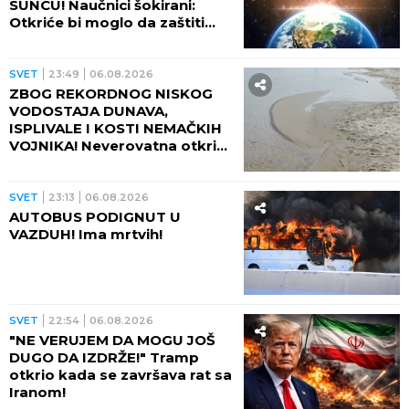
SUNCU! Naučnici šokirani:
Otkriće bi moglo da zaštiti
Zemlju od katastrofalnih
posledica
SVET
23:49
06.08.2026
ZBOG REKORDNOG NISKOG
VODOSTAJA DUNAVA,
ISPLIVALE I KOSTI NEMAČKIH
VOJNIKA! Neverovatna otkrića
ređaju se jedno za drugim -
pored njih motocikl Vermahta!
SVET
23:13
06.08.2026
AUTOBUS PODIGNUT U
VAZDUH! Ima mrtvih!
SVET
22:54
06.08.2026
"NE VERUJEM DA MOGU JOŠ
DUGO DA IZDRŽE!" Tramp
otkrio kada se završava rat sa
Iranom!