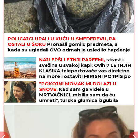
POLICAJCI UPALI U KUĆU U SMEDEREVU, PA
OSTALI U ŠOKU
Pronašli gomilu predmeta, a
kada su ugledali OVO odmah je usledilo hapšenje
NAJLEPŠI LETNJI PARFEMI,
strast i
svežina u svakoj kapi: Ovih 7 LETNJIH
KLASIKA teleportovaće vas direktno
na more i ostaviti MIRISNI POTPIS po
kojem će vas svi pamtiti
"POKOJNI MOMAK MI DOLAZI U
SNOVE.
Kad sam ga videla u
MRTVAČNICI, mislila sam da ću
umreti", turska glumica izgubila
prvog dečka, a onda se udala za
čuvenog pevača i doživela
turbulenciju od braka