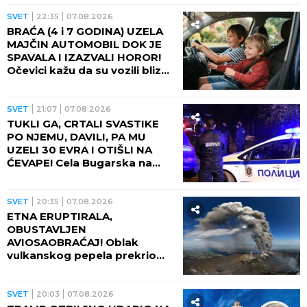
SVET
22:35
07.08.2026
BRAĆA (4 i 7 GODINA) UZELA
MAJČIN AUTOMOBIL DOK JE
SPAVALA I IZAZVALI HOROR!
Očevici kažu da su vozili blizu
100 na sat - ZA NEVEROVATI
ŠTA SE DOGODILO!
SVET
21:07
07.08.2026
TUKLI GA, CRTALI SVASTIKE
PO NJEMU, DAVILI, PA MU
UZELI 30 EVRA I OTIŠLI NA
ĆEVAPE! Cela Bugarska na
nogama zbog ubistva čoveka
- PRESUDILO MU PETORO
MALOLETNIKA, UVUKLI GA U
SVET
20:35
07.08.2026
JEZIVU ZAMKU!
ETNA ERUPTIRALA,
OBUSTAVLJEN
AVIOSAOBRAĆAJ! Oblak
vulkanskog pepela prekrio
nebo, fontana lave izlazi iz
kratera!
SVET
20:03
07.08.2026