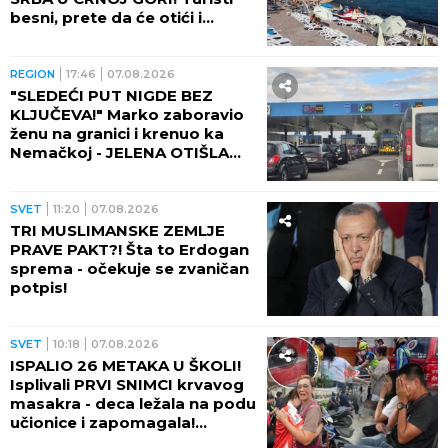
besni, prete da će otići i
otkazati smeštaj - POTPUNO
RASULO!
REGION
17:46
07.08.2026
"SLEDEĆI PUT NIGDE BEZ
KLJUČEVA!" Marko zaboravio
ženu na granici i krenuo ka
Nemačkoj - JELENA OTIŠLA
DO TOALETA, PA DOŽIVELA
ŠOK ŽIVOTA!
SVET
11:20
07.08.2026
TRI MUSLIMANSKE ZEMLJE
PRAVE PAKT?! Šta to Erdogan
sprema - očekuje se zvaničan
potpis!
SVET
10:18
07.08.2026
ISPALIO 26 METAKA U ŠKOLI!
Isplivali PRVI SNIMCI krvavog
masakra - deca ležala na podu
učionice i zapomagala!
(VIDEO)