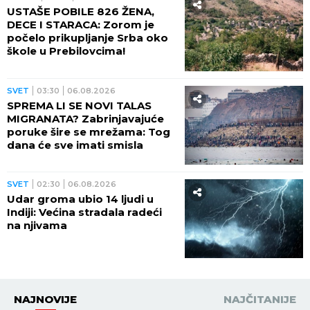
USTAŠE POBILE 826 ŽENA,
DECE I STARACA: Zorom je
počelo prikupljanje Srba oko
škole u Prebilovcima!
SVET
03:30
06.08.2026
SPREMA LI SE NOVI TALAS
MIGRANATA? Zabrinjavajuće
poruke šire se mrežama: Tog
dana će sve imati smisla
SVET
02:30
06.08.2026
Udar groma ubio 14 ljudi u
Indiji: Većina stradala radeći
na njivama
NAJNOVIJE
NAJČITANIJE