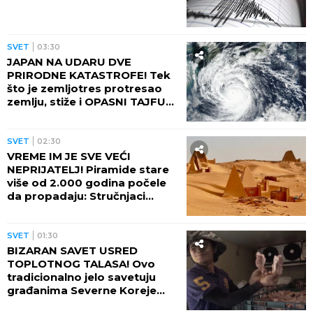
SVET
03:30
JAPAN NA UDARU DVE
PRIRODNE KATASTROFE! Tek
što je zemljotres protresao
zemlju, stiže i OPASNI TAJFUN:
Otkazano više od 500 letova,
naređene evakuacije
SVET
02:30
VREME IM JE SVE VEĆI
NEPRIJATELJ! Piramide stare
više od 2.000 godina počele
da propadaju: Stručnjaci
upozoravaju na najgori
scenario
SVET
01:30
BIZARAN SAVET USRED
TOPLOTNOG TALASA! Ovo
tradicionalno jelo savetuju
građanima Severne Koreje
tokom najvećih vrućina