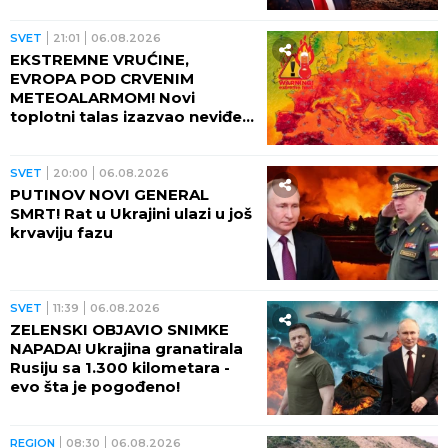
SVET
21:01
06.08.2026
EKSTREMNE VRUĆINE,
EVROPA POD CRVENIM
METEOALARMOM! Novi
toplotni talas izazvao neviđeni
haos - besne požari, veliki
problem u energetici!
SVET
20:00
06.08.2026
PUTINOV NOVI GENERAL
SMRT! Rat u Ukrajini ulazi u još
krvaviju fazu
SVET
11:39
06.08.2026
ZELENSKI OBJAVIO SNIMKE
NAPADA! Ukrajina granatirala
Rusiju sa 1.300 kilometara -
evo šta je pogođeno!
REGION
08:30
06.08.2026