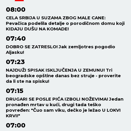
08:00
CELA SRBIJA U SUZAMA ZBOG MALE CANE:
Pevačica podelila detalje o porodičnom domu koji
KIDAJU DUŠU NA KOMADE!
07:40
DOBRO SE ZATRESLO! Jak zemljotres pogodio
Aljasku!
07:23
NAJDUŽI SPISAK ISKLJUČENJA U ZEMUNU! Tri
beogradske opštine danas bez struje - proverite
da li ste na spisku!
07:15
DRUGARI SE POSLE PIĆA IZBOLI NOŽEVIMA! Jedan
pronađen mrtav u kući, drugi tada teško
povređen: "Čuo sam viku, dečko je ležao U LOKVI
KRVI!"
07:00