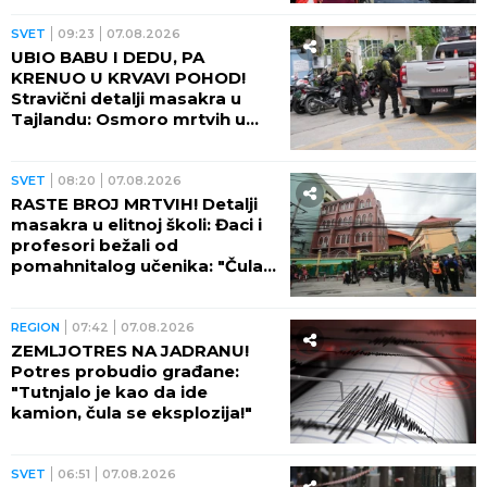
SVET
09:23
07.08.2026
UBIO BABU I DEDU, PA
KRENUO U KRVAVI POHOD!
Stravični detalji masakra u
Tajlandu: Osmoro mrtvih u
školi, najmanje 15 osoba
ranjeno! (FOTO)
SVET
08:20
07.08.2026
RASTE BROJ MRTVIH! Detalji
masakra u elitnoj školi: Đaci i
profesori bežali od
pomahnitalog učenika: "Čula
se pucnjava, a onda je sve
utihnulo!" (FOTO)
REGION
07:42
07.08.2026
ZEMLJOTRES NA JADRANU!
Potres probudio građane:
"Tutnjalo je kao da ide
kamion, čula se eksplozija!"
SVET
06:51
07.08.2026