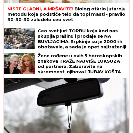
NISTE GLADNI, A MRŠAVITE!
Biolog otkrio jutarnju
metodu koja podstiče telo da topi masti - pravilo
30-30-30 zaludelo ceo svet
Ceo svet juri TORBU koja kod nas
skuplja prašinu i prodaje se NA
BUVLJACIMA: Srpkinje su je 2000-ih
obožavale, a sada je opet najtraženiji
komad!
Žene rođene u ovih 5 horoskopskih
znakova TRAŽE NAJVIŠE LUKSUZA
od partnera: Zaboravite na
skromnost, njihova LJUBAV KOŠTA
BOGATSTVO, ali i vredi svake pare