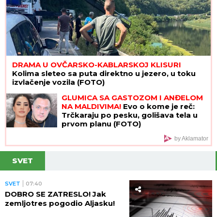
DRAMA U OVČARSKO-KABLARSKOJ KLISURI
Kolima sleteo sa puta direktno u jezero, u toku
izvlačenje vozila (FOTO)
GLUMICA SA GASTOZOM I ANĐELOM
NA MALDIVIMA!
Evo o kome je reč:
Trčkaraju po pesku, golišava tela u
prvom planu (FOTO)
by Aklamator
SVET
SVET
07:40
DOBRO SE ZATRESLO! Jak
zemljotres pogodio Aljasku!