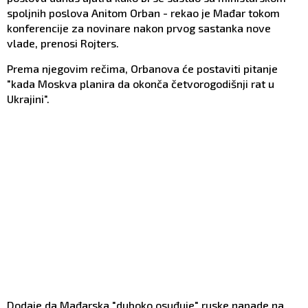
spoljnih poslova Anitom Orban - rekao je Mađar tokom
konferencije za novinare nakon prvog sastanka nove
vlade, prenosi Rojters.
Prema njegovim rečima, Orbanova će postaviti pitanje
"kada Moskva planira da okonča četvorogodišnji rat u
Ukrajini".
Dodaje da Mađarska "duboko osuđuje" ruske napade na