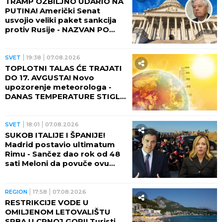
TRAMP OZBILJNO UDARIO NA
PUTINA! Američki Senat
usvojio veliki paket sankcija
protiv Rusije - NAZVAN PO
POKOJNOM LINDZIJU
GREJEMU!
SVET
19:38
07.08.2026
TOPLOTNI TALAS ĆE TRAJATI
DO 17. AVGUSTA! Novo
upozorenje meteorologa -
DANAS TEMPERATURE STIGLE
I DO 48 STEPENI!
SVET
18:01
07.08.2026
SUKOB ITALIJE I ŠPANIJE!
Madrid postavio ultimatum
Rimu - Sančez dao rok od 48
sati Meloni da povuče ovu
odluku, ona kratko rekla da
neće!
REGION
17:58
07.08.2026
RESTRIKCIJE VODE U
OMILJENOM LETOVALIŠTU
SRBA U CRNOJ GORI! Turisti