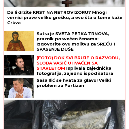
Da li držite KRST NA RETROVIZORU? Mnogi
vernici prave veliku grešku, a evo šta o tome kaže
Crkva
Sutra je SVETA PETKA TRNOVA,
praznik posvećen ženama:
Izgovorite ovu molitvu za SREĆU I
SPASENJE DUŠE
(FOTO) DOK SVI BRUJE O RAZVODU,
SLOBA VASIĆ UHVAĆEN SA
STARLETOM
Isplivala zajednička
fotografija, zajedno ispod šatora
Saša Ilić se hvata za glavu! Veliki
problem za Partizan