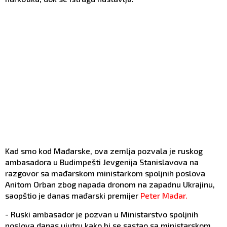
Kad smo kod Mađarske, ova zemlja pozvala je ruskog
ambasadora u Budimpešti Jevgenija Stanislavova na
razgovor sa mađarskom ministarkom spoljnih poslova
Anitom Orban zbog napada dronom na zapadnu Ukrajinu,
saopštio je danas mađarski premijer
Peter Mađar.
- Ruski ambasador je pozvan u Ministarstvo spoljnih
poslova danas ujutru kako bi se sastao sa ministarskom