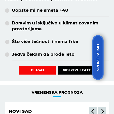
Uopšte mi ne smeta +40
Boravim u isključivo u klimatizovanim
prostorijama
Što više tečnosti i nema frke
SPORTISSIMO
Jedva čekam da prođe leto
VIDI REZULTATE
GLASAJ
VREMENSKA PROGNOZA
NIŠ