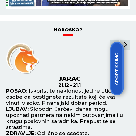
HOROSKOP
SPORTISSIMO
JARAC
21.12 - 21.1
POSAO:
Iskoristite naklonost jedne uticajne
P
osobe da postignete rezultate koji će vas
or
vinuti visoko. Finansijski dobar period.
za
LJUBAV:
Slobodni Jarčevi danas mogu
te
upoznati partnera na nekim putovanjima i u
L
krugu poslovnih saradnika. Prepustite se
De
strastima.
Ip
ZDRAVLJE:
Odlično se osećate.
od