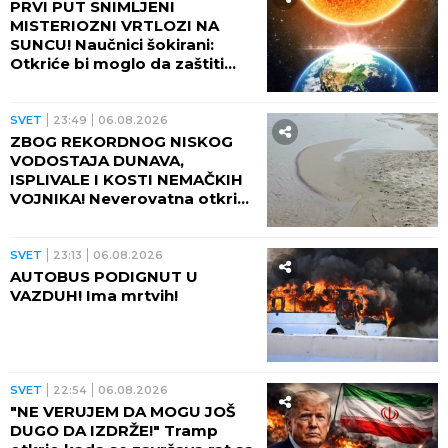
PRVI PUT SNIMLJENI
MISTERIOZNI VRTLOZI NA
SUNCU! Naučnici šokirani:
Otkriće bi moglo da zaštiti
Zemlju od katastrofalnih
posledica
SVET
23:49
06.08.2026
ZBOG REKORDNOG NISKOG
VODOSTAJA DUNAVA,
ISPLIVALE I KOSTI NEMAČKIH
VOJNIKA! Neverovatna otkrića
ređaju se jedno za drugim -
pored njih motocikl Vermahta!
SVET
23:13
06.08.2026
AUTOBUS PODIGNUT U
VAZDUH! Ima mrtvih!
SVET
22:54
06.08.2026
"NE VERUJEM DA MOGU JOŠ
DUGO DA IZDRŽE!" Tramp