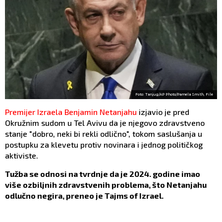
Foto: Tanjug/AP Photo/Pamela Smith, File
Premijer Izraela Benjamin Netanjahu
izjavio je pred
Okružnim sudom u Tel Avivu da je njegovo zdravstveno
stanje "dobro, neki bi rekli odlično", tokom saslušanja u
postupku za klevetu protiv novinara i jednog političkog
aktiviste.
Tužba se odnosi na tvrdnje da je 2024. godine imao
više ozbiljnih zdravstvenih problema, što Netanjahu
odlučno negira, preneo je Tajms of Izrael.