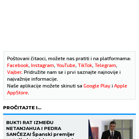
Poštovani čitaoci, možete nas pratiti i na platformama:
Facebook
,
Instagram
,
YouTube
,
TikTok
,
Telegram
,
Vajber
. Pridružite nam se i prvi saznajte najnovije i
najvažnije informacije.
Naše aplikacije možete skinuti sa
Google Play
i
Apple
AppStore
.
PROČITAJTE I...
BUKTI RAT IZMEĐU
NETANJAHUA I PEDRA
SANČEZA! Španski premijer