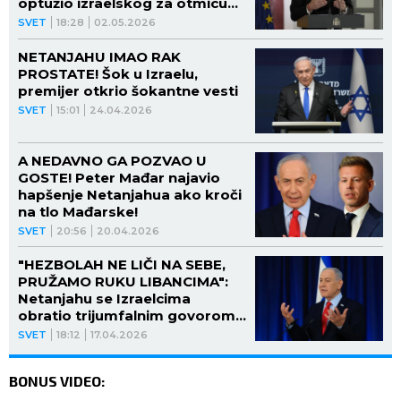
optužio izraelskog za otmicu
flotile!
SVET
18:28
02.05.2026
NETANJAHU IMAO RAK
PROSTATE! Šok u Izraelu,
premijer otkrio šokantne vesti
SVET
15:01
24.04.2026
A NEDAVNO GA POZVAO U
GOSTE! Peter Mađar najavio
hapšenje Netanjahua ako kroči
na tlo Mađarske!
SVET
20:56
20.04.2026
"HEZBOLAH NE LIČI NA SEBE,
PRUŽAMO RUKU LIBANCIMA":
Netanjahu se Izraelcima
obratio trijumfalnim govorom,
otkrio KOJI PLAN IMA (VIDEO)
SVET
18:12
17.04.2026
BONUS VIDEO: