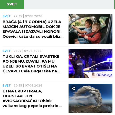
SVET
SVET
22:35
07.08.2026
BRAĆA (4 i 7 GODINA) UZELA
MAJČIN AUTOMOBIL DOK JE
SPAVALA I IZAZVALI HOROR!
Očevici kažu da su vozili blizu
100 na sat - ZA NEVEROVATI
ŠTA SE DOGODILO!
SVET
21:07
07.08.2026
TUKLI GA, CRTALI SVASTIKE
PO NJEMU, DAVILI, PA MU
UZELI 30 EVRA I OTIŠLI NA
ĆEVAPE! Cela Bugarska na
nogama zbog ubistva čoveka
- PRESUDILO MU PETORO
MALOLETNIKA, UVUKLI GA U
SVET
20:35
07.08.2026
JEZIVU ZAMKU!
ETNA ERUPTIRALA,
OBUSTAVLJEN
AVIOSAOBRAĆAJ! Oblak
vulkanskog pepela prekrio
nebo, fontana lave izlazi iz