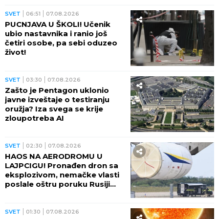
SVET
06:51
07.08.2026
PUCNJAVA U ŠKOLI! Učenik
ubio nastavnika i ranio još
četiri osobe, pa sebi oduzeo
život!
SVET
03:30
07.08.2026
Zašto je Pentagon uklonio
javne izveštaje o testiranju
oružja? Iza svega se krije
zloupotreba AI
SVET
02:30
07.08.2026
HAOS NA AERODROMU U
LAJPCIGU! Pronađen dron sa
eksplozivom, nemačke vlasti
poslale oštru poruku Rusiji
(FOTO)
SVET
01:30
07.08.2026