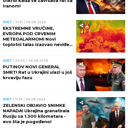
otkrio kada se završava rat sa
Iranom!
SVET
21:01
06.08.2026
EKSTREMNE VRUĆINE,
EVROPA POD CRVENIM
METEOALARMOM! Novi
toplotni talas izazvao neviđeni
haos - besne požari, veliki
problem u energetici!
SVET
20:00
06.08.2026
PUTINOV NOVI GENERAL
SMRT! Rat u Ukrajini ulazi u još
krvaviju fazu
SVET
11:39
06.08.2026
ZELENSKI OBJAVIO SNIMKE
NAPADA! Ukrajina granatirala
Rusiju sa 1.300 kilometara -
evo šta je pogođeno!