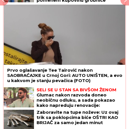
pomenem kupovinu grobnice"
Prvo oglašavanje Tee Tairović nakon
SAOBRAĆAJKE u Crnoj Gori: AUTO UNIŠTEN, a evo
u kakvom je stanju pevačica (FOTO)
SELI SE U STAN SA BIVŠOM ŽENOM
Glumac nakon razvoda doneo
neobičnu odluku, a sada pokazao
kako napreduju renovacije:
"Nadgledanje"
Zaboravite na tupe noževe: Uz ovaj
trik sa poklopcima biće OŠTRI KAO
BRIJAČ za samo jedan minut