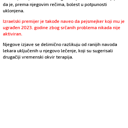
da je, prema njegovim rečima, bolest u potpunosti
uklonjena.
Izraelski premijer je takođe naveo da pejsmejker koji mu je
ugrađen 2023. godine zbog srčanih problema nikada nije
aktiviran.
Njegove izjave se delimično razlikuju od ranijih navoda
lekara uključenih u njegovo lečenje, koji su sugerisali
drugačiji vremenski okvir terapija.