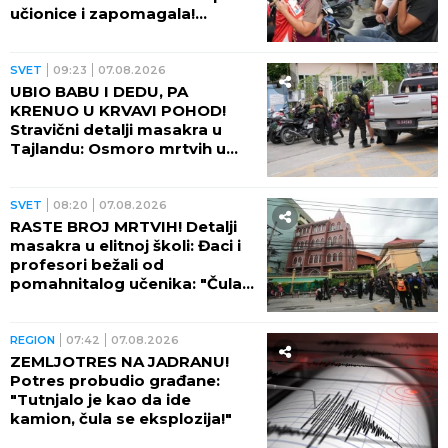
učionice i zapomagala!
(VIDEO)
SVET
09:23
07.08.2026
UBIO BABU I DEDU, PA
KRENUO U KRVAVI POHOD!
Stravični detalji masakra u
Tajlandu: Osmoro mrtvih u
školi, najmanje 15 osoba
ranjeno! (FOTO)
SVET
08:20
07.08.2026
RASTE BROJ MRTVIH! Detalji
masakra u elitnoj školi: Đaci i
profesori bežali od
pomahnitalog učenika: "Čula
se pucnjava, a onda je sve
utihnulo!" (FOTO)
REGION
07:42
07.08.2026
ZEMLJOTRES NA JADRANU!
Potres probudio građane:
"Tutnjalo je kao da ide
kamion, čula se eksplozija!"