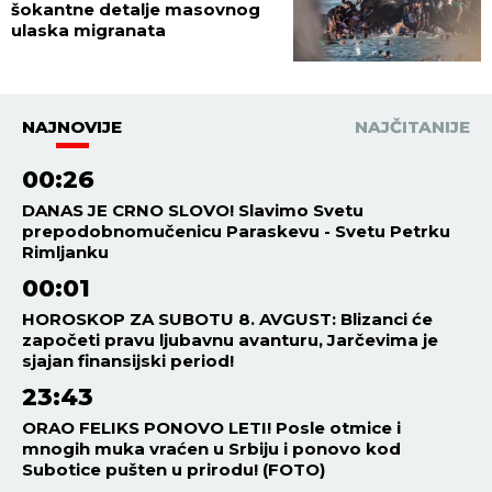
šokantne detalje masovnog
ulaska migranata
NAJNOVIJE
NAJČITANIJE
00:26
DANAS JE CRNO SLOVO! Slavimo Svetu
prepodobnomučenicu Paraskevu - Svetu Petrku
Rimljanku
00:01
HOROSKOP ZA SUBOTU 8. AVGUST: Blizanci će
započeti pravu ljubavnu avanturu, Jarčevima je
sjajan finansijski period!
23:43
ORAO FELIKS PONOVO LETI! Posle otmice i
mnogih muka vraćen u Srbiju i ponovo kod
Subotice pušten u prirodu! (FOTO)