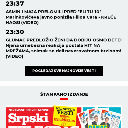
23:37
ASMIN I MAJA PRELOMILI PRED "ELITU 10"
Marinkovićeva javno ponizila Filipa Cara - KREĆE
HAOS! (VIDEO)
23:30
GLUMAC PREDLOŽIO ŽENI DA DOBIJU OSMO DETE!
Njena urnebesna reakcija postala HIT NA
MREŽAMA, snimak se deli neverovatnom brzinom!
(VIDEO)
POGLEDAJ SVE NAJNOVIJE VESTI
ŠTAMPANO IZDANJE