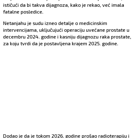
ističući da bi takva dijagnoza, kako je rekao, već imala
fatalne posledice.
Netanjahu je sudu izneo detalje o medicinskim
intervencijama, uključujući operaciju uvećane prostate u
decembru 2024. godine i kasniju dijagnozu raka prostate,
za koju tvrdi da je postavljena krajem 2025. godine.
Dodao je da je tokom 2026. godine prošao radioterapiju i