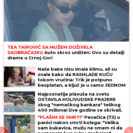
TEA TAIROVIĆ SA MUŽEM DOŽIVELA
SAOBRAĆAJKU
Auto skroz uništen: Ovo su detalji
drame u Crnoj Gori
Naše bake nisu imale klimu, ali su
znale kako da RASHLADE KUĆU
tokom vrućina: Trik je potpuno
besplatan, a ključ je u samo JEDNOM
PRAVILU
Najpoznatija plavuša na svetu
OSTAVILA HOLIVUDSKE FRAJERE
zbog "nemačkog bankara" teškog
400 miliona! Dve godine se skrivali,
sad su pale maske
"PLAŠIM SE SMRTI"
Pevačica (73) u
panici nakon smrti kolega: "Velika
sam kukavica, mužu ne smem ni da