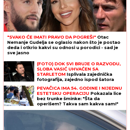
"SVAKO ĆE IMATI PRAVO DA POGREŠI"
Otac
Nemanje Gudelja se oglasio nakon što je postao
deda i otkrio kakvi su odnosi u porodici - sad je
sve jasno
(FOTO) DOK SVI BRUJE O RAZVODU,
SLOBA VASIĆ UHVAĆEN SA
STARLETOM
Isplivala zajednička
fotografija, zajedno ispod šatora
PEVAČICA IMA 54. GODINE I NIJEDNU
ESTETSKU OPERACIJU
Pokazala lice
bez trunke šminke: "Šta da
operišem? Takva sam kakva sam!"