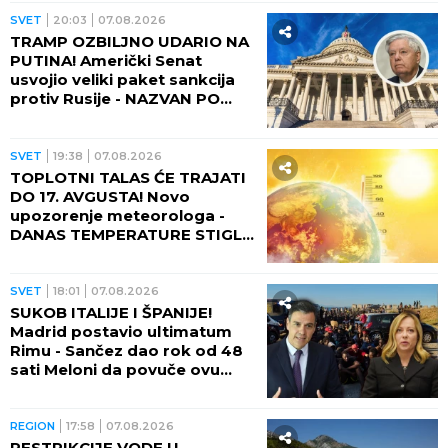
kratera!
SVET
20:03
07.08.2026
TRAMP OZBILJNO UDARIO NA
PUTINA! Američki Senat
usvojio veliki paket sankcija
protiv Rusije - NAZVAN PO
POKOJNOM LINDZIJU
GREJEMU!
SVET
19:38
07.08.2026
TOPLOTNI TALAS ĆE TRAJATI
DO 17. AVGUSTA! Novo
upozorenje meteorologa -
DANAS TEMPERATURE STIGLE
I DO 48 STEPENI!
SVET
18:01
07.08.2026
SUKOB ITALIJE I ŠPANIJE!
Madrid postavio ultimatum
Rimu - Sančez dao rok od 48
sati Meloni da povuče ovu
odluku, ona kratko rekla da
neće!
REGION
17:58
07.08.2026
RESTRIKCIJE VODE U