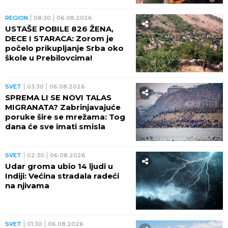
REGION
08:30
06.08.2026
USTAŠE POBILE 826 ŽENA,
DECE I STARACA: Zorom je
počelo prikupljanje Srba oko
škole u Prebilovcima!
SVET
03:30
06.08.2026
SPREMA LI SE NOVI TALAS
MIGRANATA? Zabrinjavajuće
poruke šire se mrežama: Tog
dana će sve imati smisla
SVET
02:30
06.08.2026
Udar groma ubio 14 ljudi u
Indiji: Većina stradala radeći
na njivama
SVET
01:30
06.08.2026