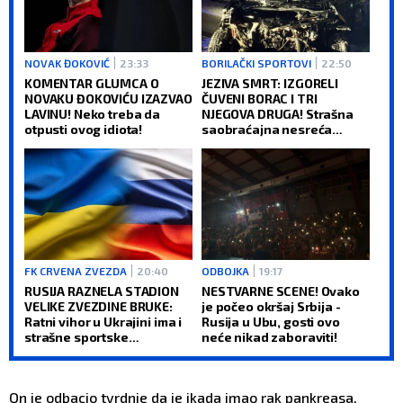
NOVAK ĐOKOVIĆ
23:33
BORILAČKI SPORTOVI
22:50
KOMENTAR GLUMCA O
JEZIVA SMRT: IZGORELI
NOVAKU ĐOKOVIĆU IZAZVAO
ČUVENI BORAC I TRI
LAVINU! Neko treba da
NJEGOVA DRUGA! Strašna
otpusti ovog idiota!
saobraćajna nesreća
šokirala sve!
FK CRVENA ZVEZDA
20:40
ODBOJKA
19:17
RUSIJA RAZNELA STADION
NESTVARNE SCENE! Ovako
VELIKE ZVEZDINE BRUKE:
je počeo okršaj Srbija -
Ratni vihor u Ukrajini ima i
Rusija u Ubu, gosti ovo
strašne sportske
neće nikad zaboraviti!
posledice (VIDEO)
On je odbacio tvrdnje da je ikada imao rak pankreasa,