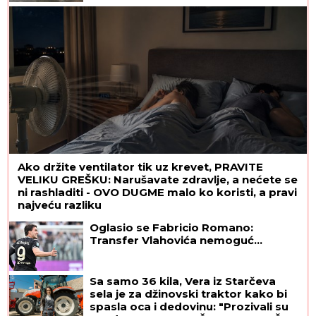
Ako držite ventilator tik uz krevet, PRAVITE
VELIKU GREŠKU: Narušavate zdravlje, a nećete se
ni rashladiti - OVO DUGME malo ko koristi, a pravi
najveću razliku
Oglasio se Fabricio Romano:
Transfer Vlahovića nemoguć...
Sa samo 36 kila, Vera iz Starčeva
sela je za džinovski traktor kako bi
spasla oca i dedovinu: "Prozivali su