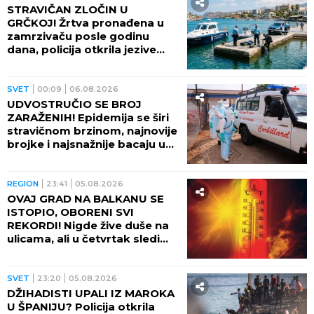
STRAVIČAN ZLOČIN U
GRČKOJ! Žrtva pronađena u
zamrzivaču posle godinu
dana, policija otkrila jezive
okolnosti
SVET
00:09
06.08.2026
UDVOSTRUČIO SE BROJ
ZARAŽENIH! Epidemija se širi
stravičnom brzinom, najnovije
brojke i najsnažnije bacaju u
OČAJ
REGION
23:41
05.08.2026
OVAJ GRAD NA BALKANU SE
ISTOPIO, OBORENI SVI
REKORDI! Nigde žive duše na
ulicama, ali u četvrtak sledi
veliki preokret
SVET
23:20
05.08.2026
DŽIHADISTI UPALI IZ MAROKA
U ŠPANIJU? Policija otkrila