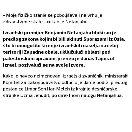
- Moje fizičko stanje se poboljšava i na vrhu je
zdravstvene skale - rekao je Netanjahu.
Izraelski premijer Benjamin Netanjahu blokirao je
predlog zakona kojim bi bili ukinuti Sporazumi iz Osla,
što bi omogućilo širenje izraelskih naselja na celoj
teritoriji Zapadne obale, uključujući oblasti pod
palestinskom upravom, preneo je danas Tajms of
Izrael, pozivajući se na svoje izvore.
Kako je naveo neimenovani izraelski zvaničnik, ministarski
Komitet za zakonodavstvo odlučio je da ne podrži predlog
poslanice Limor Son Har-Meleh iz krajnje desničarske
stranke Ocma Jehudit, po direktnom nalogu Netanjahua.