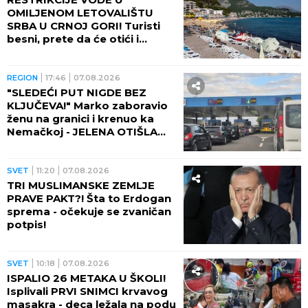
OMILJENOM LETOVALIŠTU
SRBA U CRNOJ GORI! Turisti
besni, prete da će otići i
otkazati smeštaj - POTPUNO
RASULO!
REGION
17:46
07.08.2026
"SLEDEĆI PUT NIGDE BEZ
KLJUČEVA!" Marko zaboravio
ženu na granici i krenuo ka
Nemačkoj - JELENA OTIŠLA
DO TOALETA, PA DOŽIVELA
ŠOK ŽIVOTA!
SVET
11:20
07.08.2026
TRI MUSLIMANSKE ZEMLJE
PRAVE PAKT?! Šta to Erdogan
sprema - očekuje se zvaničan
potpis!
SVET
10:18
07.08.2026
ISPALIO 26 METAKA U ŠKOLI!
Isplivali PRVI SNIMCI krvavog
masakra - deca ležala na podu