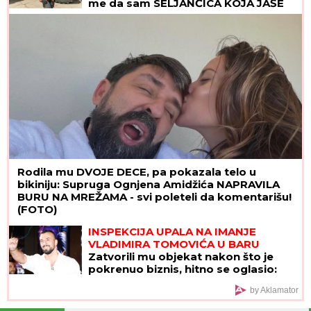
me da sam SELJANČICA KOJA JAŠE
SVINJE, a ja sam uspešnija od 60%
muškaraca"
Rodila mu DVOJE DECE, pa pokazala telo u
bikiniju: Supruga Ognjena Amidžića NAPRAVILA
BURU NA MREŽAMA - svi poleteli da komentarišu!
(FOTO)
INSPEKCIJA UPALA NA IMANJE
VLADIMIRA TOMOVIĆA U BARU
Zatvorili mu objekat nakon što je
pokrenuo biznis, hitno se oglasio:
"Imamo zabranu"
by Aklamator