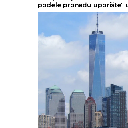
podele pronađu uporište"