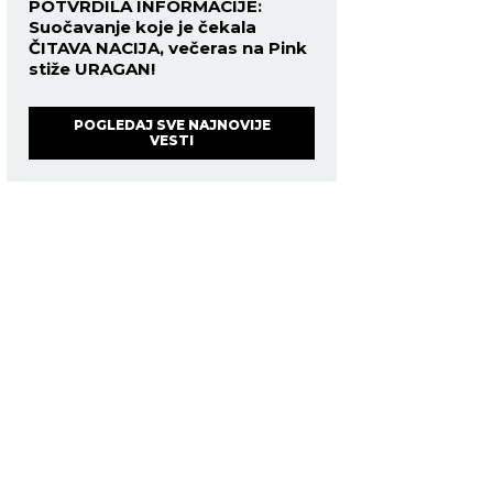
POTVRDILA INFORMACIJE:
Suočavanje koje je čekala
ČITAVA NACIJA, večeras na Pink
stiže URAGAN!
POGLEDAJ SVE NAJNOVIJE
VESTI