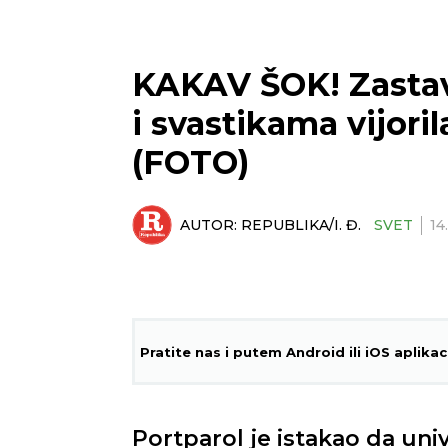
KAKAV ŠOK! Zasta
i svastikama vijori
(FOTO)
AUTOR:
REPUBLIKA/I. Đ.
SVET
14
Pratite nas i putem Android ili iOS aplikac
Portparol je istakao da univ