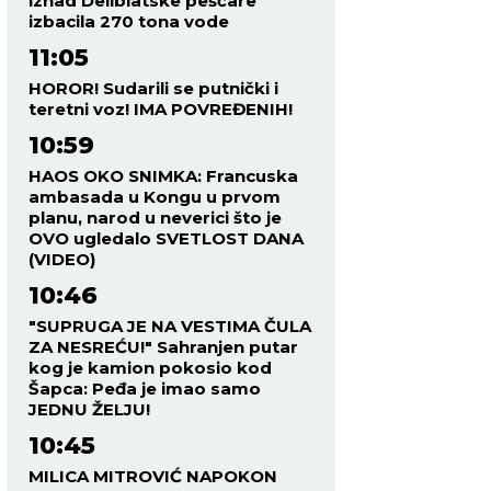
iznad Deliblatske peščare
izbacila 270 tona vode
11:05
HOROR! Sudarili se putnički i
teretni voz! IMA POVREĐENIH!
10:59
HAOS OKO SNIMKA: Francuska
ambasada u Kongu u prvom
planu, narod u neverici što je
OVO ugledalo SVETLOST DANA
(VIDEO)
10:46
"SUPRUGA JE NA VESTIMA ČULA
ZA NESREĆU!" Sahranjen putar
kog je kamion pokosio kod
Šapca: Peđa je imao samo
JEDNU ŽELJU!
10:45
MILICA MITROVIĆ NAPOKON