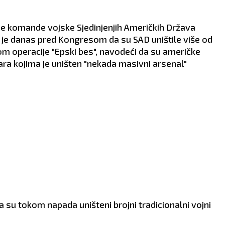
 komande vojske Sjedinjenjih Američkih Država
je danas pred Kongresom da su SAD uništile više od
m operacije "Epski bes", navodeći da su američke
ra kojima je uništen "nekada masivni arsenal"
 su tokom napada uništeni brojni tradicionalni vojni