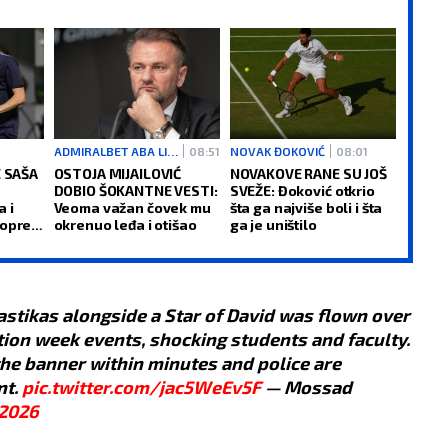
ADMIRALBET ABA LIGA
08:51
NOVAK ĐOKOVIĆ
08:01
E SAŠA
OSTOJA MIJAILOVIĆ
NOVAKOVE RANE SU JOŠ
DOBIO ŠOKANTNE VESTI:
SVEŽE: Đoković otkrio
 i
Veoma važan čovek mu
šta ga najviše boli i šta
 oprez
okrenuo leđa i otišao
ga je uništilo
astikas alongside a Star of David was flown over
ion week events, shocking students and faculty.
e banner within minutes and police are
nt.
pic.twitter.com/jac5WeEv5F
— Mossad
 2026