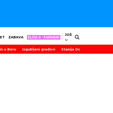
JOŠ
ET
ZABAVA
in u Boru
Izgubljeni gradovi
Stanija Dobrojević