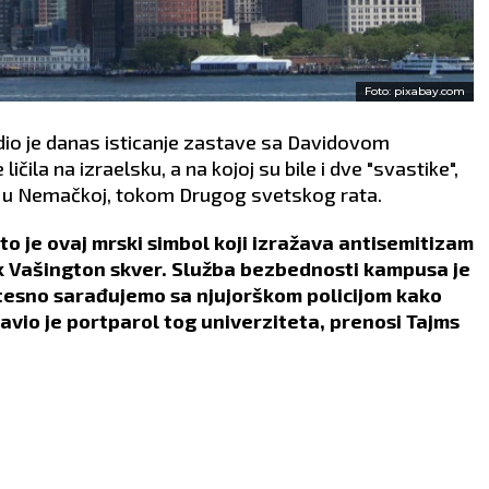
Foto: pixabay.com
io je danas isticanje zastave sa Davidovom
čila na izraelsku, a na kojoj su bile i dve "svastike",
sti u Nemačkoj, tokom Drugog svetskog rata.
to je ovaj mrski simbol koji izražava antisemitizam
rk Vašington skver. Služba bezbednosti kampusa je
 tesno sarađujemo sa njujorškom policijom kako
javio je portparol tog univerziteta, prenosi Tajms