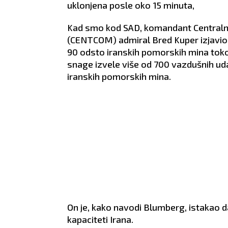
uklonjena posle oko 15 minuta,
Kad smo kod SAD, komandant Centralne
(CENTCOM) admiral Bred Kuper izjavio 
90 odsto iranskih pomorskih mina toko
snage izvele više od 700 vazdušnih uda
iranskih pomorskih mina.
On je, kako navodi Blumberg, istakao da
kapaciteti Irana.