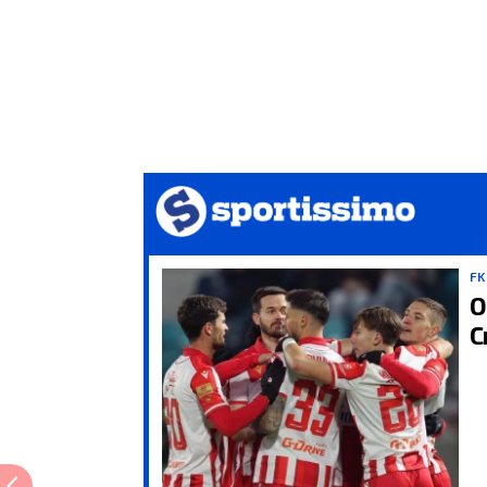
FK
O
C