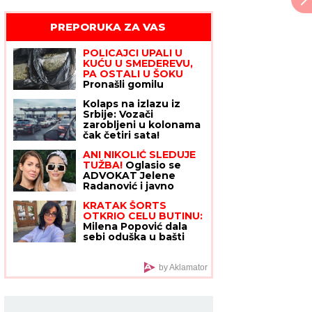
PREPORUKA ZA VAS
POLICAJCI UPALI U
KUĆU U SMEDEREVU,
PA OSTALI U ŠOKU
Pronašli gomilu
predmeta, a kada su
Kolaps na izlazu iz
ugledali OVO odmah
Srbije: Vozači
je usledilo hapšenje
zarobljeni u kolonama
čak četiri sata!
ANI NIKOLIĆ SLEDUJE
TUŽBA!
Oglasio se
ADVOKAT Jelene
Radanović i javno
izdao saopštenje:
KRATAK ŠORTS
"BIĆE PODNETO U
OTKRIO CELU BUTINU:
HITNOM ROKU!"
Milena Popović dala
sebi oduška u bašti
restorana, SVI
POLETELI DA
KOMENTARIŠU!
by Aklamator
(FOTO)