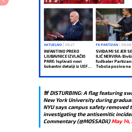
AKTUELNO
09:27
FK PARTIZAN
09:08
INFANTINO PREKO
SVIĐA MI SE JER S
LJUBAVNICE IZVLAČIO
ILIĆ NERVIRA: Bivši
PARE: Isplivali novi
fudbaler Partizana
šokantni detalji iz UEFA i
Tobola poziva na
FIFA!
u revanšu
🚨 DISTURBING: A flag featuring sw
New York University during graduat
NYU says campus safety removed th
investigating the antisemitic incide
Commentary (@MOSSADil)
May 14,