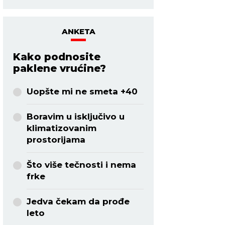
ANKETA
Kako podnosite
paklene vrućine?
Uopšte mi ne smeta +40
Boravim u isključivo u
klimatizovanim
prostorijama
Što više tečnosti i nema
frke
Jedva čekam da prođe
leto