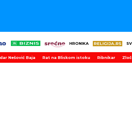
HRONIKA
SV
dar Nešović Baja
Rat na Bliskom istoku
Ribnikar
Zloč