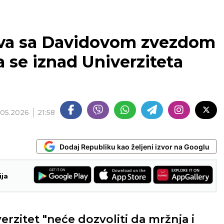
va sa Davidovom zvezdom
la se iznad Univerziteta
.05.2026
21:58
Dodaj Republiku kao željeni izvor na Googlu
ija
erzitet "neće dozvoliti da mržnja i