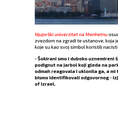
Njujorški univerzitet na Menhetnu
osud
zvezdom na zgradi te ustanove, koja je li
koje su kao svoj simbol koristili naci
- Šokirani smo i duboko uznemireni š
podignut na jarbol koji gleda na pa
odmah reagovala i uklonila ga, a mi
bismo identifikovali odgovornog - iz
of Izrael.