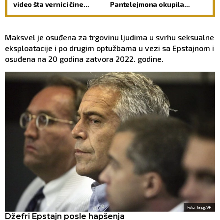
video šta vernici čine
Pantelejmona okupila
tokom pričešća – ovo
vernike u Starom Hopovu
nikada ne radite
(FOTO)
Maksvel je osuđena za trgovinu ljudima u svrhu seksualne
eksploatacije i po drugim optužbama u vezi sa Epstajnom i
osuđena na 20 godina zatvora 2022. godine.
Foto: Tanjug/AP
Džefri Epstajn posle hapšenja