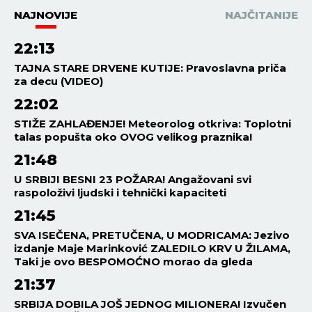
NAJNOVIJE
NAJČITANIJE
22:13
TAJNA STARE DRVENE KUTIJE: Pravoslavna priča
za decu (VIDEO)
22:02
STIŽE ZAHLAĐENJE! Meteorolog otkriva: Toplotni
talas popušta oko OVOG velikog praznika!
21:48
U SRBIJI BESNI 23 POŽARA! Angažovani svi
raspoloživi ljudski i tehnički kapaciteti
21:45
SVA ISEČENA, PRETUČENA, U MODRICAMA: Jezivo
izdanje Maje Marinković ZALEDILO KRV U ŽILAMA,
Taki je ovo BESPOMOĆNO morao da gleda
21:37
SRBIJA DOBILA JOŠ JEDNOG MILIONERA! Izvučen