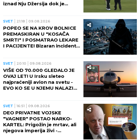
iznad Nju Džersija dok je
američki predsednik igrao
golf!
SVET
21:18
09.08.2026
POPEO SE NA KROV BOLNICE
PREMASKIRAN U "KOSAČA
SMRTI" I POSMATRAO LEKARE
I PACIJENTE! Bizaran incident
dobio neočekivani obrt!
SVET
20:10
09.08.2026
VIŠE OD 70.000 GLEDALO JE
OVAJ LET! U Irsku sleteo
najpraćeniji avion na svetu -
EVO KO SE U NJEMU NALAZIO i
ODAKLE TOLIKA HISTERIJA!
SVET
16:51
09.08.2026
DEO PRIVATNE VOJSKE
"VAGNER" POSTAO NARKO-
KARTEL: Prigožin je mrtav, ali
njegova imperija živi -
IZGRADILI TRAMADOLSKO