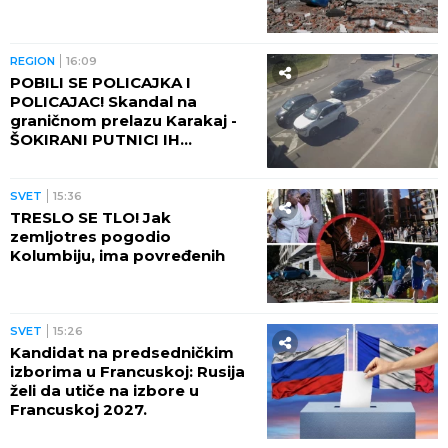
REGION
16:09
POBILI SE POLICAJKA I
POLICAJAC! Skandal na
graničnom prelazu Karakaj -
ŠOKIRANI PUTNICI IH
RAZDVAJALI!
SVET
15:36
TRESLO SE TLO! Jak
zemljotres pogodio
Kolumbiju, ima povređenih
SVET
15:26
Kandidat na predsedničkim
izborima u Francuskoj: Rusija
želi da utiče na izbore u
Francuskoj 2027.