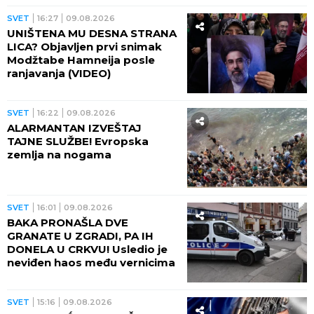
CARSTVO U AFRICI!
SVET
16:27
09.08.2026
UNIŠTENA MU DESNA STRANA
LICA? Objavljen prvi snimak
Modžtabe Hamneija posle
ranjavanja (VIDEO)
SVET
16:22
09.08.2026
ALARMANTAN IZVEŠTAJ
TAJNE SLUŽBE! Evropska
zemlja na nogama
SVET
16:01
09.08.2026
BAKA PRONAŠLA DVE
GRANATE U ZGRADI, PA IH
DONELA U CRKVU! Usledio je
neviđen haos među vernicima
SVET
15:16
09.08.2026