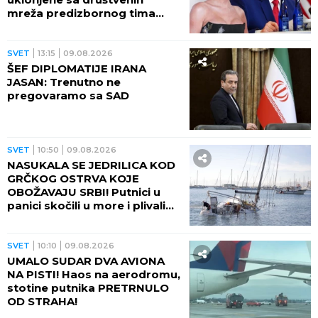
mreža predizbornog tima
predsednika SAD
SVET
13:15
09.08.2026
ŠEF DIPLOMATIJE IRANA
JASAN: Trenutno ne
pregovaramo sa SAD
SVET
10:50
09.08.2026
NASUKALA SE JEDRILICA KOD
GRČKOG OSTRVA KOJE
OBOŽAVAJU SRBI! Putnici u
panici skočili u more i plivali
do obale
SVET
10:10
09.08.2026
UMALO SUDAR DVA AVIONA
NA PISTI! Haos na aerodromu,
stotine putnika PRETRNULO
OD STRAHA!