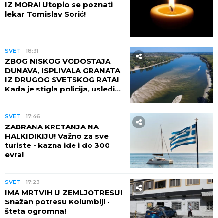
IZ MORA! Utopio se poznati
lekar Tomislav Sorić!
SVET
18:31
ZBOG NISKOG VODOSTAJA
DUNAVA, ISPLIVALA GRANATA
IZ DRUGOG SVETSKOG RATA!
Kada je stigla policija, usledio
je POTPUNI ŠOK!
SVET
17:46
ZABRANA KRETANJA NA
HALKIDIKIJU! Važno za sve
turiste - kazna ide i do 300
evra!
SVET
17:23
IMA MRTVIH U ZEMLJOTRESU!
Snažan potresu Kolumbiji -
šteta ogromna!