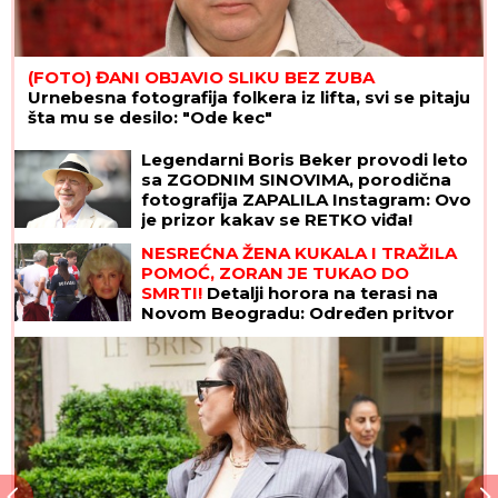
(FOTO) ĐANI OBJAVIO SLIKU BEZ ZUBA
Urnebesna fotografija folkera iz lifta, svi se pitaju
šta mu se desilo: "Ode kec"
Legendarni Boris Beker provodi leto
sa ZGODNIM SINOVIMA, porodična
fotografija ZAPALILA Instagram: Ovo
je prizor kakav se RETKO viđa!
NESREĆNA ŽENA KUKALA I TRAŽILA
POMOĆ, ZORAN JE TUKAO DO
SMRTI!
Detalji horora na terasi na
Novom Beogradu: Određen pritvor
sinu koji se sumnjiči da je MUČKI
UBIO MAJKU (FOTO, VIDEO)