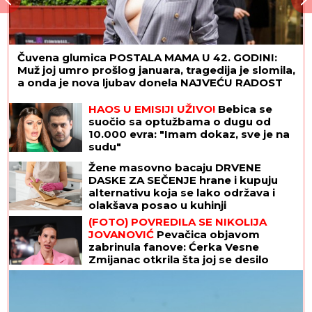
Čuvena glumica POSTALA MAMA U 42. GODINI:
Muž joj umro prošlog januara, tragedija je slomila,
a onda je nova ljubav donela NAJVEĆU RADOST
HAOS U EMISIJI UŽIVO!
Bebica se
suočio sa optužbama o dugu od
10.000 evra: "Imam dokaz, sve je na
sudu"
Žene masovno bacaju DRVENE
DASKE ZA SEČENJE hrane i kupuju
alternativu koja se lako održava i
olakšava posao u kuhinji
(FOTO) POVREDILA SE NIKOLIJA
JOVANOVIĆ
Pevačica objavom
zabrinula fanove: Ćerka Vesne
Zmijanac otkrila šta joj se desilo