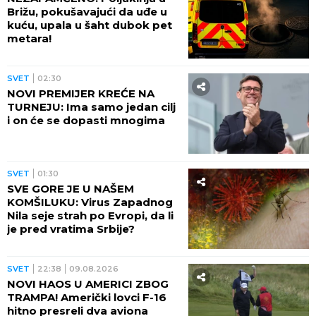
Brižu, pokušavajući da uđe u
kuću, upala u šaht dubok pet
metara!
SVET
02:30
NOVI PREMIJER KREĆE NA
TURNEJU: Ima samo jedan cilj
i on će se dopasti mnogima
SVET
01:30
SVE GORE JE U NAŠEM
KOMŠILUKU: Virus Zapadnog
Nila seje strah po Evropi, da li
je pred vratima Srbije?
SVET
22:38
09.08.2026
NOVI HAOS U AMERICI ZBOG
TRAMPA! Američki lovci F-16
hitno presreli dva aviona