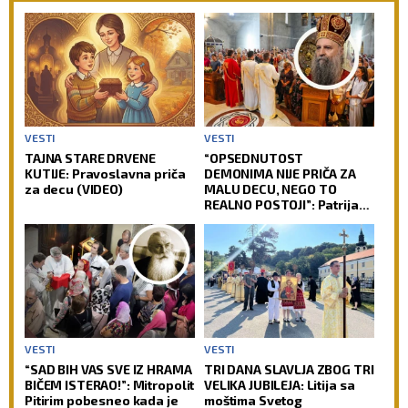
VESTI
VESTI
TAJNA STARE DRVENE
“OPSEDNUTOST
KUTIJE: Pravoslavna priča
DEMONIMA NIJE PRIČA ZA
za decu (VIDEO)
MALU DECU, NEGO TO
REALNO POSTOJI”: Patrijarh
Porfirije poslao snažnu
poruku o nečistim silama
(VIDEO)
VESTI
VESTI
“SAD BIH VAS SVE IZ HRAMA
TRI DANA SLAVLJA ZBOG TRI
BIČEM ISTERAO!”: Mitropolit
VELIKA JUBILEJA: Litija sa
Pitirim pobesneo kada je
moštima Svetog