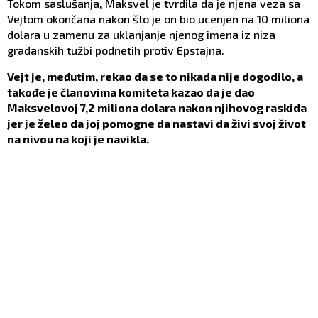
Tokom saslušanja, Maksvel je tvrdila da je njena veza sa
Vejtom okončana nakon što je on bio ucenjen na 10 miliona
dolara u zamenu za uklanjanje njenog imena iz niza
građanskih tužbi podnetih protiv Epstajna.
Vejt je, međutim, rekao da se to nikada nije dogodilo, a
takođe je članovima komiteta kazao da je dao
Maksvelovoj 7,2 miliona dolara nakon njihovog raskida
jer je želeo da joj pomogne da nastavi da živi svoj život
na nivou na koji je navikla.