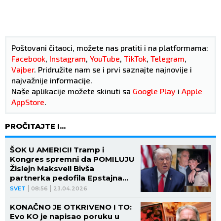
Poštovani čitaoci, možete nas pratiti i na platformama:
Facebook
,
Instagram
,
YouTube
,
TikTok
,
Telegram
,
Vajber
. Pridružite nam se i prvi saznajte najnovije i
najvažnije informacije.
Naše aplikacije možete skinuti sa
Google Play
i
Apple
AppStore
.
PROČITAJTE I...
ŠOK U AMERICI! Tramp i
Kongres spremni da POMILUJU
Žislejn Maksvel! Bivša
partnerka pedofila Epstajna
čeka NAJBOLJU VEST
SVET
08:56
23.04.2026
KONAČNO JE OTKRIVENO I TO:
Evo KO je napisao poruku u