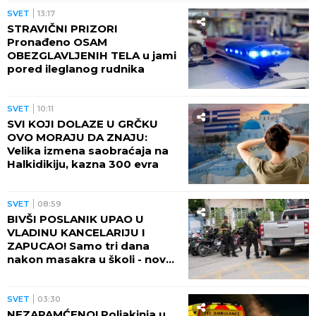
SVET
13:17
STRAVIČNI PRIZORI
Pronađeno OSAM
OBEZGLAVLJENIH TELA u jami
pored ileglanog rudnika
SVET
10:11
SVI KOJI DOLAZE U GRČKU
OVO MORAJU DA ZNAJU:
Velika izmena saobraćaja na
Halkidikiju, kazna 300 evra
SVET
08:59
BIVŠI POSLANIK UPAO U
VLADINU KANCELARIJU I
ZAPUCAO! Samo tri dana
nakon masakra u školi - nova
pucnjava na Tajlandu! IMA
RANJENIH!
SVET
03:30
NEZAPAMĆENO! Poljakinja u