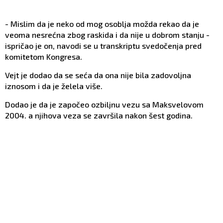
- Mislim da je neko od mog osoblja možda rekao da je
veoma nesrećna zbog raskida i da nije u dobrom stanju -
ispričao je on, navodi se u transkriptu svedočenja pred
komitetom Kongresa.
Vejt je dodao da se seća da ona nije bila zadovoljna
iznosom i da je želela više.
Dodao je da je započeo ozbiljnu vezu sa Maksvelovom
2004. a njihova veza se završila nakon šest godina.