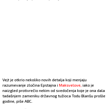
Vejt je otkrio nekoliko novih detalja koji menjaju
razumevanje zločina Epstajna i
Maksvelove,
iako je
naizgled protivrečio nekim od svedočenja koje je ona dala
tadašnjem zameniku državnog tužioca Todu Blanšu prošle
godine, piše ABC.