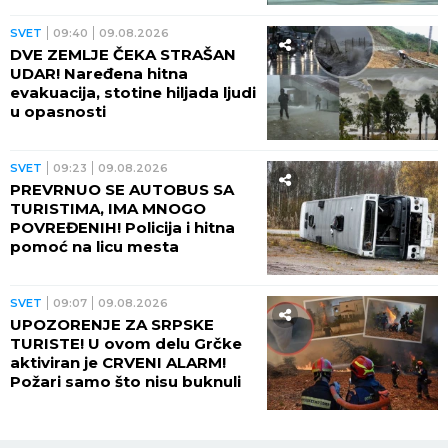
SVET
09:40
09.08.2026
DVE ZEMLJE ČEKA STRAŠAN
UDAR! Naređena hitna
evakuacija, stotine hiljada ljudi
u opasnosti
SVET
09:23
09.08.2026
PREVRNUO SE AUTOBUS SA
TURISTIMA, IMA MNOGO
POVREĐENIH! Policija i hitna
pomoć na licu mesta
SVET
09:07
09.08.2026
UPOZORENJE ZA SRPSKE
TURISTE! U ovom delu Grčke
aktiviran je CRVENI ALARM!
Požari samo što nisu buknuli