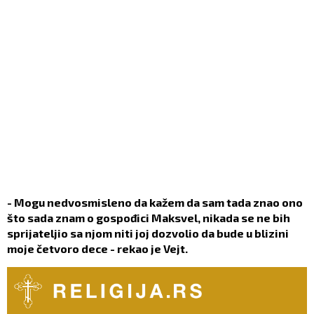
- Mogu nedvosmisleno da kažem da sam tada znao ono
što sada znam o gospođici Maksvel, nikada se ne bih
sprijateljio sa njom niti joj dozvolio da bude u blizini
moje četvoro dece - rekao je Vejt.