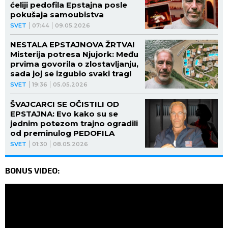
ćeliji pedofila Epstajna posle
pokušaja samoubistva
SVET
07:44
09.05.2026
NESTALA EPSTAJNOVA ŽRTVA!
Misterija potresa Njujork: Među
prvima govorila o zlostavljanju,
sada joj se izgubio svaki trag!
SVET
19:36
05.05.2026
ŠVAJCARCI SE OČISTILI OD
EPSTAJNA: Evo kako su se
jednim potezom trajno ogradili
od preminulog PEDOFILA
SVET
01:30
08.05.2026
BONUS VIDEO: