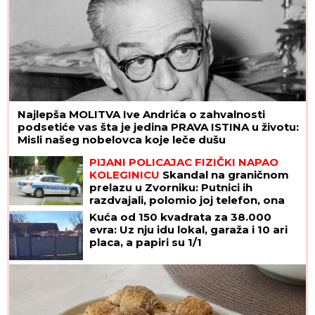
Najlepša MOLITVA Ive Andrića o zahvalnosti
podsetiće vas šta je jedina PRAVA ISTINA u životu:
Misli našeg nobelovca koje leče dušu
PIJANI POLICAJAC FIZIČKI NAPAO
KOLEGINICU
Skandal na graničnom
prelazu u Zvorniku: Putnici ih
razdvajali, polomio joj telefon, ona
završila u bolnici!
Kuća od 150 kvadrata za 38.000
evra: Uz nju idu lokal, garaža i 10 ari
placa, a papiri su 1/1