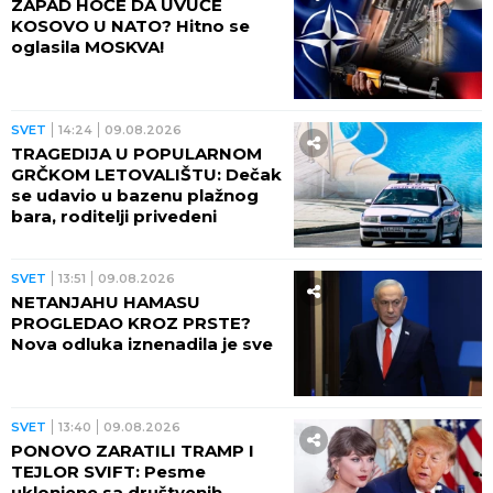
ZAPAD HOĆE DA UVUČE
KOSOVO U NATO? Hitno se
oglasila MOSKVA!
SVET
14:24
09.08.2026
TRAGEDIJA U POPULARNOM
GRČKOM LETOVALIŠTU: Dečak
se udavio u bazenu plažnog
bara, roditelji privedeni
SVET
13:51
09.08.2026
NETANJAHU HAMASU
PROGLEDAO KROZ PRSTE?
Nova odluka iznenadila je sve
SVET
13:40
09.08.2026
PONOVO ZARATILI TRAMP I
TEJLOR SVIFT: Pesme
uklonjene sa društvenih