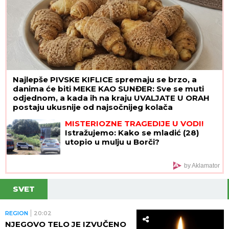
Najlepše PIVSKE KIFLICE spremaju se brzo, a
danima će biti MEKE KAO SUNĐER: Sve se muti
odjednom, a kada ih na kraju UVALJATE U ORAH
postaju ukusnije od najsočnijeg kolača
MISTERIOZNE TRAGEDIJE U VODI!
Istražujemo: Kako se mladić (28)
utopio u mulju u Borči?
by Aklamator
SVET
REGION
20:02
NJEGOVO TELO JE IZVUČENO