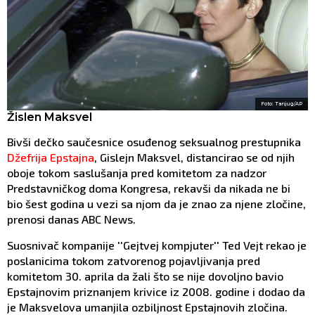
Foto: Tanjug/AP
Žislen Maksvel
Bivši dečko saučesnice osuđenog seksualnog prestupnika
Džefrija Epstajna
, Gislejn Maksvel, distancirao se od njih
oboje tokom saslušanja pred komitetom za nadzor
Predstavničkog doma Kongresa, rekavši da nikada ne bi
bio šest godina u vezi sa njom da je znao za njene zločine,
prenosi danas ABC News.
Suosnivač kompanije ''Gejtvej kompjuter'' Ted Vejt rekao je
poslanicima tokom zatvorenog pojavljivanja pred
komitetom 30. aprila da žali što se nije dovoljno bavio
Epstajnovim priznanjem krivice iz 2008. godine i dodao da
je Maksvelova umanjila ozbiljnost Epstajnovih zločina.