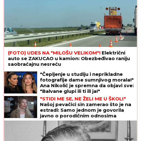
(FOTO) UDES NA "MILOŠU VELIKOM"!
Električni
auto se ZAKUCAO u kamion: Obezbeđivao raniju
saobraćajnu nesreću
"Čepljenje u studiju i neprikladne
fotografije dame sumnjivog morala!"
Ana Nikolić je spremna da objavi sve:
"Balvane glupi ili ti ili ja!"
"STIDI ME SE, NE ŽELI ME U ŠKOLI"
Našoj pevačici sin zamerao što je na
estradi: Samo jednom je govorila
javno o porodičnim odnosima