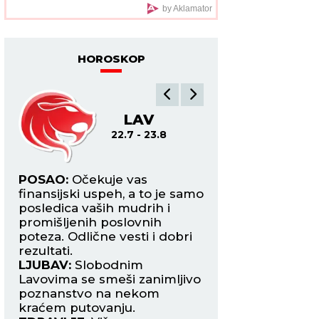
"Došlo je vreme! Niko
by Aklamator
me neće iskoristiti"
HOROSKOP
LAV
DE
22.7 - 23.8
24.8
i
POSAO:
Očekuje vas
POSAO:
Uhvatite 
finansijski uspeh, a to je samo
s finansijskim pr
posledica vaših mudrih i
opušten način up
šite
promišljenih poslovnih
strepnji i nervozi 
poteza. Odlične vesti i dobri
vašeg tima.
rezultati.
LJUBAV:
Vaš entuz
ra
LJUBAV:
Slobodnim
strast prosto su za
noj
Lavovima se smeši zanimljivo
Unosite dobru at
poznanstvo na nekom
vašu vezu s partn
kraćem putovanju.
ZDRAVLJE:
Pad im