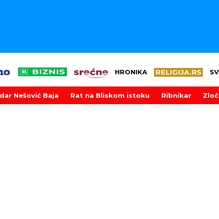
HRONIKA
SV
dar Nešović Baja
Rat na Bliskom istoku
Ribnikar
Zloč