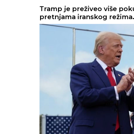
Tramp je preživeo više poku
pretnjama iranskog režima