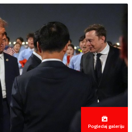
BLIZANCI
RAK
22.5 - 21.6
22.6 - 22.7
AO:
Finansijski problem
POSAO:
Neočekivani izdac
 dovesti do odlaganja
mogu da vam zadaju
og dela poslovnog
glavobolju. Posvetite se
a. Timskim radom
analizama i planiranju i tro
ćete da prevaziđete
novac što racionalnije.
iju.
LJUBAV:
Slobodnim
AV:
Udaljili ste se od
Rakovima predstoji avantu
era. Posvetite jedno
zasnovana više na seksual
om više vremena i
privlačnosti. Prepustite se
Pogledaj galeriju
ite više nežnosti.
strastima.