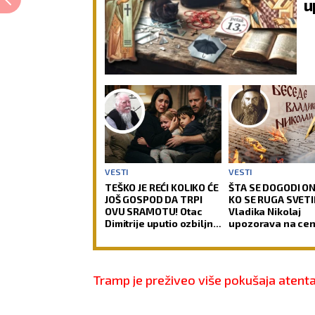
u
VESTI
VESTI
TEŠKO JE REĆI KOLIKO ĆE
ŠTA SE DOGODI O
JOŠ GOSPOD DA TRPI
KO SE RUGA SVETIN
OVU SRAMOTU! Otac
Vladika Nikolaj
Dimitrije uputio ozbiljno
upozorava na ce
upozorenje roditeljima i
ljudskog podsme
pozvao ih da spasavaju
decu od zla!
Tramp je preživeo više pokušaja atent