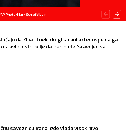
VLJE:
Glavobolja.
ZDRAVLJE:
Počnite da
trenirate.
/AP Photo/Mark Schiefelbein
učaju da Kina ili neki drugi strani akter uspe da ga
je ostavio instrukcije da Iran bude "sravnjen sa
učnu saveznicu Irana, gde vlada visok nivo