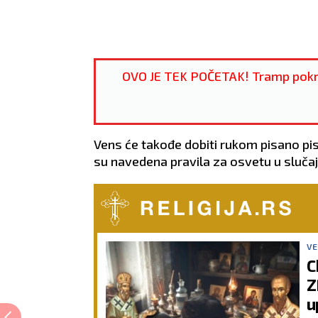
OVO JE TEK POČETAK! Tramp pokr
Vens će takođe dobiti rukom pisano pis
su navedena pravila za osvetu u slučaju
VE
C
Z
u