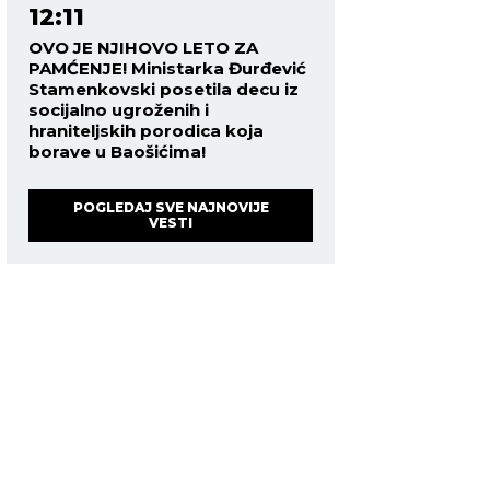
12:11
OVO JE NJIHOVO LETO ZA
PAMĆENJE! Ministarka Đurđević
Stamenkovski posetila decu iz
socijalno ugroženih i
hraniteljskih porodica koja
borave u Baošićima!
POGLEDAJ SVE NAJNOVIJE
VESTI