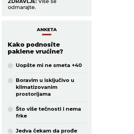
ZDRAVLJE:
Više se
odmarajte.
Tanjug/AP Photo/Mark Schiefelb
ANKETA
Kako podnosite
paklene vrućine?
Uopšte mi ne smeta +40
Boravim u isključivo u
klimatizovanim
prostorijama
Što više tečnosti i nema
frke
Jedva čekam da prođe