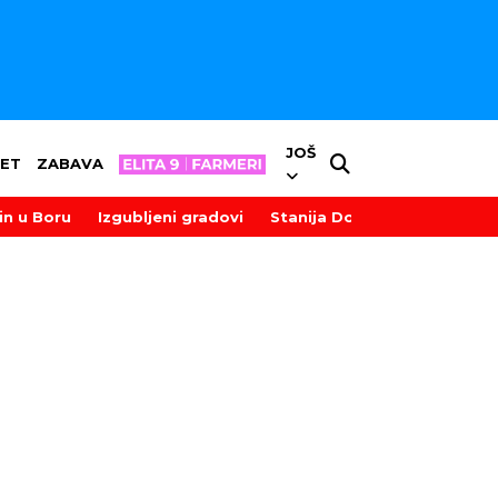
JOŠ
ET
ZABAVA
in u Boru
Izgubljeni gradovi
Stanija Dobrojević