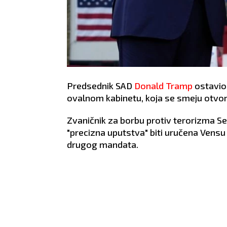
Predsednik SAD
Donald Tramp
ostavio
ovalnom kabinetu, koja se smeju otvor
Zvaničnik za borbu protiv terorizma Seb
"precizna uputstva" biti uručena Ven
drugog mandata.