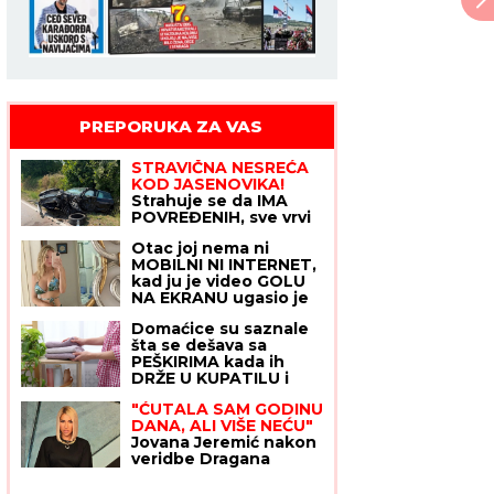
PREPORUKA ZA VAS
STRAVIČNA NESREĆA
KOD JASENOVIKA!
Strahuje se da IMA
POVREĐENIH, sve vrvi
od policije i Hitne
Otac joj nema ni
pomoći (FOTO, VIDEO)
MOBILNI NI INTERNET,
kad ju je video GOLU
NA EKRANU ugasio je
TV: I DEDU šokirala,
Domaćice su saznale
majka podržava njenu
šta se dešava sa
karijeru! Ovo je
PEŠKIRIMA kada ih
"obična" porodica
DRŽE U KUPATILU i
NAJVEĆE UZDANICE
krenule su masovno
HOLIVUDA
"ĆUTALA SAM GODINU
da im menjaju mesto
DANA, ALI VIŠE NEĆU"
Jovana Jeremić nakon
veridbe Dragana
Stankovića svima
ZAPUŠILA USTA: