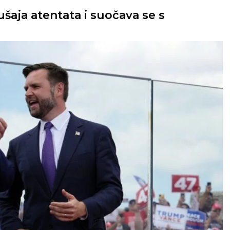
šaja atentata i suočava se s
.