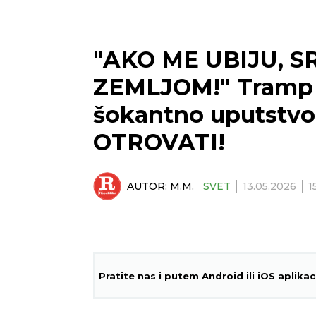
"AKO ME UBIJU, S
ZEMLJOM!" Tramp p
šokantno uputstv
OTROVATI!
AUTOR:
M.M.
SVET
13.05.2026
1
Pratite nas i putem Android ili iOS aplikac