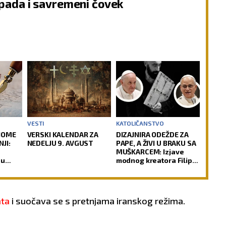
pada i savremeni čovek
VESTI
KATOLIČANSTVO
NOME
VERSKI KALENDAR ZA
DIZAJNIRA ODEŽDE ZA
JI:
NEDELJU 9. AVGUST
PAPE, A ŽIVI U BRAKU SA
MUŠKARCEM: Izjave
nu
modnog kreatora Filipa
ha
Sorčinela otvorile
neprijatno pitanje za
Katoličku crkvu
ata
i suočava se s pretnjama iranskog režima.