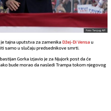
Foto: Tanjug AP
 je tajna uputstva za zamenika
Džej-Di Vensa
u
iti samo u slučaju predsednikove smrti.
astijan Gorka izjavio je za Njujork post da će
su ako bude morao da nasledi Trampa tokom njegovog