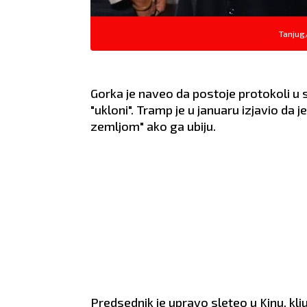
ZDRAVLJE:
Solidno.
ZDRA
lično.
Tanjug
Gorka je naveo da postoje protokoli u sl
"ukloni". Tramp je u januaru izjavio da 
zemljom" ako ga ubiju.
Predsednik je upravo sleteo u Kinu, klj