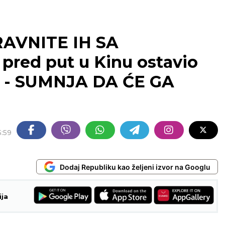
RAVNITE IH SA
red put u Kinu ostavio
o - SUMNJA DA ĆE GA
5:59
Dodaj Republiku kao željeni izvor na Googlu
ija