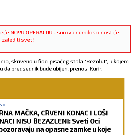
eće NOVU OPERACIJU - surova nemilosrdnost će
zalediti svet!
mo, skriveno u fioci pisaćeg stola "Rezolut", u kojem
 da predsednik bude ubijen, prenosi Kurir.
STI
RNA MAČKA, CRVENI KONAC I LOŠI
NACI NISU BEZAZLENI: Sveti Oci
pozoravaju na opasne zamke u koje