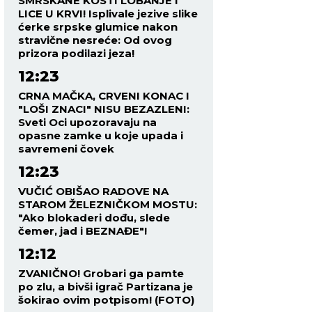
SMRSKANE KOSTI LOBANJE I
LICE U KRVI! Isplivale jezive slike
ćerke srpske glumice nakon
stravične nesreće: Od ovog
prizora podilazi jeza!
12:23
CRNA MAČKA, CRVENI KONAC I
"LOŠI ZNACI" NISU BEZAZLENI:
Sveti Oci upozoravaju na
opasne zamke u koje upada i
savremeni čovek
12:23
VUČIĆ OBIŠAO RADOVE NA
STAROM ŽELEZNIČKOM MOSTU:
"Ako blokaderi dođu, slede
čemer, jad i BEZNAĐE"!
12:12
ZVANIČNO! Grobari ga pamte
po zlu, a bivši igrač Partizana je
šokirao ovim potpisom! (FOTO)