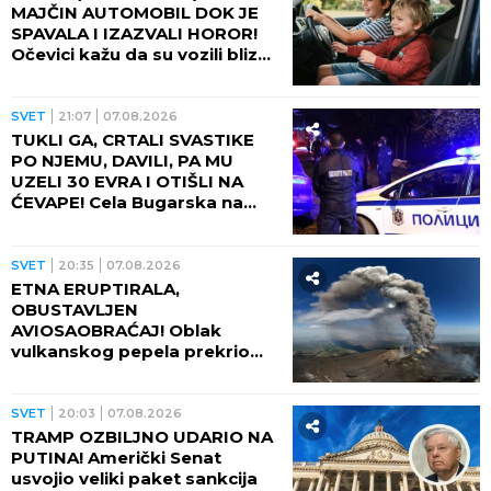
MAJČIN AUTOMOBIL DOK JE
SPAVALA I IZAZVALI HOROR!
Očevici kažu da su vozili blizu
100 na sat - ZA NEVEROVATI
ŠTA SE DOGODILO!
SVET
21:07
07.08.2026
TUKLI GA, CRTALI SVASTIKE
PO NJEMU, DAVILI, PA MU
UZELI 30 EVRA I OTIŠLI NA
ĆEVAPE! Cela Bugarska na
nogama zbog ubistva čoveka
- PRESUDILO MU PETORO
MALOLETNIKA, UVUKLI GA U
SVET
20:35
07.08.2026
JEZIVU ZAMKU!
ETNA ERUPTIRALA,
OBUSTAVLJEN
AVIOSAOBRAĆAJ! Oblak
vulkanskog pepela prekrio
nebo, fontana lave izlazi iz
kratera!
SVET
20:03
07.08.2026
TRAMP OZBILJNO UDARIO NA
PUTINA! Američki Senat
usvojio veliki paket sankcija