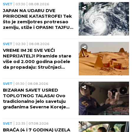
SVET
03:30
08.08.2026
JAPAN NA UDARU DVE
PRIRODNE KATASTROFE! Tek
što je zemljotres protresao
zemlju, stiže i OPASNI TAJFUN:
Otkazano više od 500 letova,
naređene evakuacije
SVET
02:30
08.08.2026
VREME IM JE SVE VEĆI
NEPRIJATELJ! Piramide stare
više od 2.000 godina počele
da propadaju: Stručnjaci
upozoravaju na najgori
scenario
SVET
01:30
08.08.2026
BIZARAN SAVET USRED
TOPLOTNOG TALASA! Ovo
tradicionalno jelo savetuju
građanima Severne Koreje
tokom najvećih vrućina
SVET
22:35
07.08.2026
BRAĆA (4 i 7 GODINA) UZELA