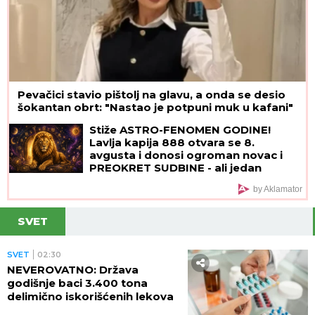
Pevačici stavio pištolj na glavu, a onda se desio
šokantan obrt: "Nastao je potpuni muk u kafani"
Stiže ASTRO-FENOMEN GODINE!
Lavlja kapija 888 otvara se 8.
avgusta i donosi ogroman novac i
PREOKRET SUDBINE - ali jedan
RITUAL morate da uradite za uspeh
by Aklamator
SVET
SVET
02:30
NEVEROVATNO: Država
godišnje baci 3.400 tona
delimično iskorišćenih lekova