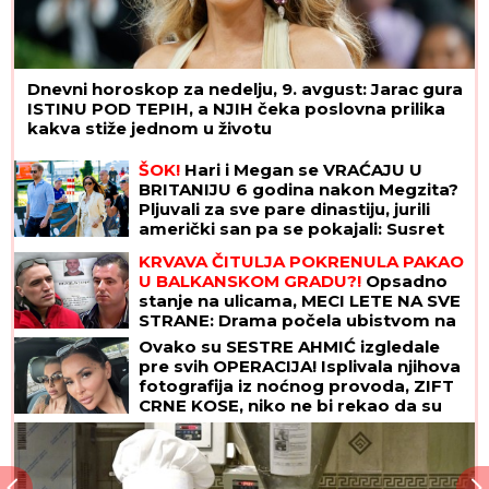
Dnevni horoskop za nedelju, 9. avgust: Jarac gura
ISTINU POD TEPIH, a NJIH čeka poslovna prilika
kakva stiže jednom u životu
ŠOK!
Hari i Megan se VRAĆAJU U
BRITANIJU 6 godina nakon Megzita?
Pljuvali za sve pare dinastiju, jurili
američki san pa se pokajali: Susret
sa Čarlsom mogao bi da najavi
KRVAVA ČITULJA POKRENULA PAKAO
preokret
U BALKANSKOM GRADU?!
Opsadno
stanje na ulicama, MECI LETE NA SVE
STRANE: Drama počela ubistvom na
sastanku zbog duga Zviceru, onda je
Ovako su SESTRE AHMIĆ izgledale
usledio HAOS (FOTO)
pre svih OPERACIJA! Isplivala njihova
fotografija iz noćnog provoda, ZIFT
CRNE KOSE, niko ne bi rekao da su
OVO ONE! (FOTO)