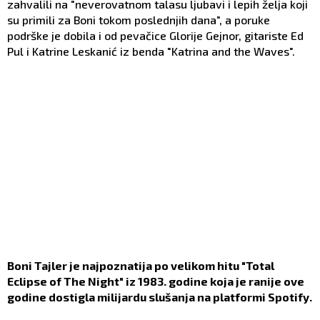
zahvalili na "neverovatnom talasu ljubavi i lepih želja koji
su primili za Boni tokom poslednjih dana", a poruke
podrške je dobila i od pevačice Glorije Gejnor, gitariste Ed
Pul i Katrine Leskanić iz benda "Katrina and the Waves".
Boni Tajler je najpoznatija po velikom hitu "Total
Eclipse of The Night" iz 1983. godine koja je ranije ove
godine dostigla milijardu slušanja na platformi Spotify.