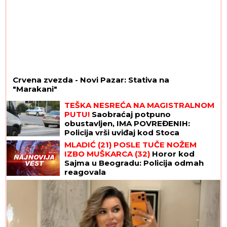
Crvena zvezda - Novi Pazar: Stativa na
"Marakani"
TEŠKA NESREĆA NA MAGISTRALNOM
PUTU!
Saobraćaj potpuno
obustavljen, IMA POVREĐENIH:
Policija vrši uviđaj kod Stoca
MLADIĆ (21) POSLE TUČE NOŽEM
IZBO MUŠKARCA (32)
Horor kod
Sajma u Beogradu: Policija odmah
reagovala