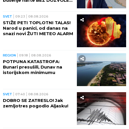
bušenje nafte BEZ DOZVOLE
LOKALNIH VLASTI
SVET
09:23
08.08.2026
STIŽE PETI TOPLOTNI TALAS!
Narod u panici, od danas na
snazi novi ŽUTI METEO ALARM
REGION
09:18
08.08.2026
POTPUNA KATASTROFA:
Bunari presušili, Dunav na
istorijskom minimumu
SVET
07:40
08.08.2026
DOBRO SE ZATRESLO! Jak
zemljotres pogodio Aljasku!