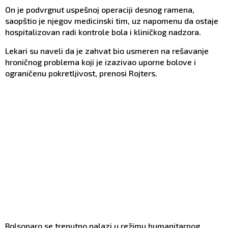
On je podvrgnut uspešnoj operaciji desnog ramena,
saopštio je njegov medicinski tim, uz napomenu da ostaje
hospitalizovan radi kontrole bola i kliničkog nadzora.
Lekari su naveli da je zahvat bio usmeren na rešavanje
hroničnog problema koji je izazivao uporne bolove i
ograničenu pokretljivost, prenosi Rojters.
Bolsonaro se trenutno nalazi u režimu humanitarnog