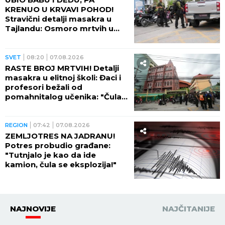
KRENUO U KRVAVI POHOD!
Stravični detalji masakra u
Tajlandu: Osmoro mrtvih u
školi, najmanje 15 osoba
ranjeno! (FOTO)
SVET
08:20
07.08.2026
RASTE BROJ MRTVIH! Detalji
masakra u elitnoj školi: Đaci i
profesori bežali od
pomahnitalog učenika: "Čula
se pucnjava, a onda je sve
utihnulo!" (FOTO)
REGION
07:42
07.08.2026
ZEMLJOTRES NA JADRANU!
Potres probudio građane:
"Tutnjalo je kao da ide
kamion, čula se eksplozija!"
NAJNOVIJE
NAJČITANIJE