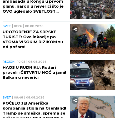
ambasada u Kongu u prvom
planu, narod u neverici što je
OVO ugledalo SVETLOST
DANA (VIDEO)
SVET
10:26
08.08.2026
UPOZORENJE ZA SRPSKE
TURISTE: Ove lokacije po
VEOMA VISOKIM RIZIKOM su
od požara!
REGION
10:05
08.08.2026
HAOS U RUDNIKU: Rudari
proveli i ČETVRTU NOĆ u jami!
Balkan u neverici
SVET
09:48
08.08.2026
POČELO JE! Američka
kompanija stigla na Grenland!
Tramp se smeška, sprema se