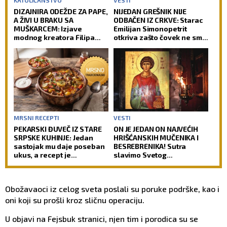
KATOLIČANSTVO
VESTI
DIZAJNIRA ODEŽDE ZA PAPE,
NIJEDAN GREŠNIK NIJE
A ŽIVI U BRAKU SA
ODBAČEN IZ CRKVE: Starac
MUŠKARCEM: Izjave
Emilijan Simonopetrit
modnog kreatora Filipa
otkriva zašto čovek ne sme
Sorčinela otvorile
da izgubi nadu
neprijatno pitanje za
Katoličku crkvu
MRSNI RECEPTI
VESTI
PEKARSKI ĐUVEČ IZ STARE
ON JE JEDAN ON NAJVEĆIH
SRPSKE KUHINJE: Jedan
HRIŠĆANSKIH MUČENIKA I
sastojak mu daje poseban
BESREBRENIKA! Sutra
ukus, a recept je
slavimo Svetog
jednostavniji nego što
velikomučenika
mislite
Pantelejmona!
Obožavaoci iz celog sveta poslali su poruke podrške, kao i
oni koji su prošli kroz sličnu operaciju.
U objavi na Fejsbuk stranici, njen tim i porodica su se