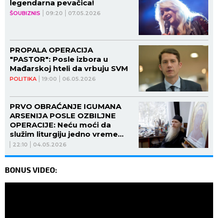
legendarna pevačica!
ŠOUBIZNIS
09:20
07.05.2026
PROPALA OPERACIJA
"PASTOR": Posle izbora u
Mađarskoj hteli da vrbuju SVM
POLITIKA
19:00
06.05.2026
PRVO OBRAĆANJE IGUMANA
ARSENIJA POSLE OZBILJNE
OPERACIJE: Neću moći da
služim liturgiju jedno vreme
(VIDEO)
22:10
04.05.2026
BONUS VIDEO: