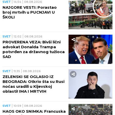
SVET
14:54
08.08.2026
NAJGORE VESTI: Porastao
broj mrtvih u PUCNJAVI U
ŠKOLI
SVET
12:02
08.08.2026
PROVERENA VEZA: Bivši lični
advokat Donalda Trampa
potvrđen za državnog tužioca
SAD
SVET
11:35
08.08.2026
ZELENSKI SE OGLASIO IZ
BEOGRADA: Otkrio šta su Rusi
noćas uradili u Kijevskoj
oblasti! IMA I MRTVIH
SVET
10:59
08.08.2026
HAOS OKO SNIMKA: Francuska