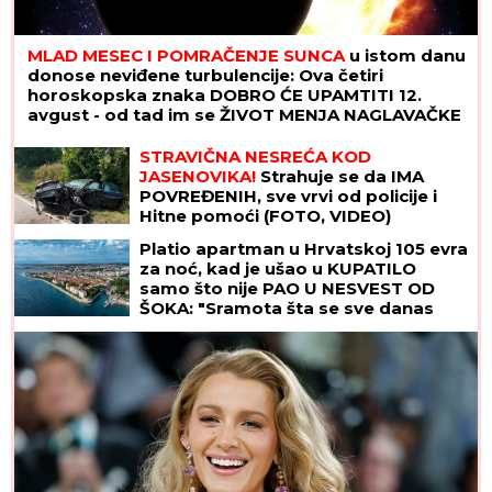
MLAD MESEC I POMRAČENJE SUNCA
u istom danu
donose neviđene turbulencije: Ova četiri
horoskopska znaka DOBRO ĆE UPAMTITI 12.
avgust - od tad im se ŽIVOT MENJA NAGLAVAČKE
STRAVIČNA NESREĆA KOD
JASENOVIKA!
Strahuje se da IMA
POVREĐENIH, sve vrvi od policije i
Hitne pomoći (FOTO, VIDEO)
Platio apartman u Hrvatskoj 105 evra
za noć, kad je ušao u KUPATILO
samo što nije PAO U NESVEST OD
ŠOKA: "Sramota šta se sve danas
iznajmljuje"