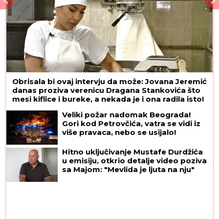
Obrisala bi ovaj intervju da može: Jovana Jeremić
danas proziva verenicu Dragana Stankovića što
mesi kiflice i bureke, a nekada je i ona radila isto!
Veliki požar nadomak Beograda!
Gori kod Petrovčića, vatra se vidi iz
više pravaca, nebo se usijalo!
Hitno uključivanje Mustafe Durdžića
u emisiju, otkrio detalje video poziva
sa Majom: "Mevlida je ljuta na nju"