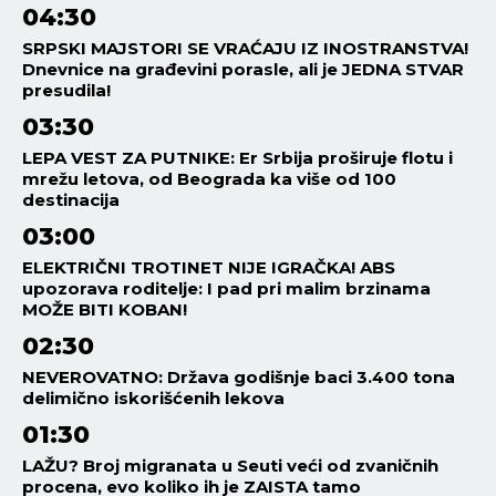
04:30
SRPSKI MAJSTORI SE VRAĆAJU IZ INOSTRANSTVA!
Dnevnice na građevini porasle, ali je JEDNA STVAR
presudila!
03:30
LEPA VEST ZA PUTNIKE: Er Srbija proširuje flotu i
mrežu letova, od Beograda ka više od 100
destinacija
03:00
ELEKTRIČNI TROTINET NIJE IGRAČKA! ABS
upozorava roditelje: I pad pri malim brzinama
MOŽE BITI KOBAN!
02:30
NEVEROVATNO: Država godišnje baci 3.400 tona
delimično iskorišćenih lekova
01:30
LAŽU? Broj migranata u Seuti veći od zvaničnih
procena, evo koliko ih je ZAISTA tamo