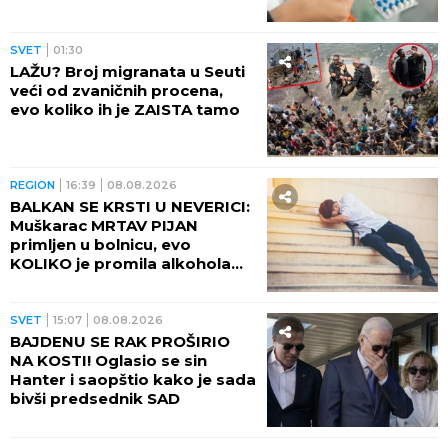
SVET
01:30
LAŽU? Broj migranata u Seuti
veći od zvaničnih procena,
evo koliko ih je ZAISTA tamo
REGION
16:39
08.08.2026
BALKAN SE KRSTI U NEVERICI:
Muškarac MRTAV PIJAN
primljen u bolnicu, evo
KOLIKO je promila alkohola
imao u krvi!
SVET
15:07
08.08.2026
BAJDENU SE RAK PROŠIRIO
NA KOSTI! Oglasio se sin
Hanter i saopštio kako je sada
bivši predsednik SAD