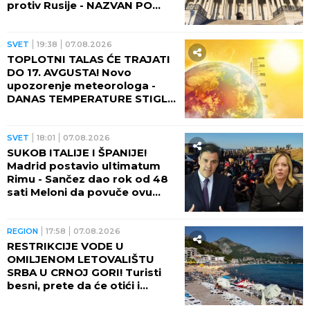
protiv Rusije - NAZVAN PO
POKOJNOM LINDZIJU
GREJEMU!
SVET
19:38
07.08.2026
TOPLOTNI TALAS ĆE TRAJATI
DO 17. AVGUSTA! Novo
upozorenje meteorologa -
DANAS TEMPERATURE STIGLE
I DO 48 STEPENI!
SVET
18:01
07.08.2026
SUKOB ITALIJE I ŠPANIJE!
Madrid postavio ultimatum
Rimu - Sančez dao rok od 48
sati Meloni da povuče ovu
odluku, ona kratko rekla da
neće!
REGION
17:58
07.08.2026
RESTRIKCIJE VODE U
OMILJENOM LETOVALIŠTU
SRBA U CRNOJ GORI! Turisti
besni, prete da će otići i
otkazati smeštaj - POTPUNO