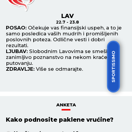
LAV
22.7 - 23.8
POSAO:
Očekuje vas finansijski uspeh, a to je
P
samo posledica vaših mudrih i promišljenih
pr
poslovnih poteza. Odlične vesti i dobri
i 
rezultati.
L
LJUBAV:
Slobodnim Lavovima se smeši
za
SPORTISSIMO
zanimljivo poznanstvo na nekom kraćem
s 
putovanju.
Z
ZDRAVLJE:
Više se odmarajte.
ANKETA
Kako podnosite paklene vrućine?