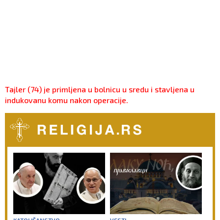
Tajler (74) je primljena u bolnicu u sredu i stavljena u
indukovanu komu nakon operacije.