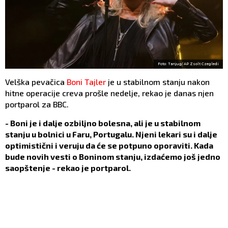
Foto: Tanjug/ AP Zsolt Czegledi
Velška pevačica
Boni Tajler
je u stabilnom stanju nakon
hitne operacije creva prošle nedelje, rekao je danas njen
portparol za BBC.
- Boni je i dalje ozbiljno bolesna, ali je u stabilnom
stanju u bolnici u Faru, Portugalu. Njeni lekari su i dalje
optimistični i veruju da će se potpuno oporaviti. Kada
bude novih vesti o Boninom stanju, izdaćemo još jedno
saopštenje - rekao je portparol.