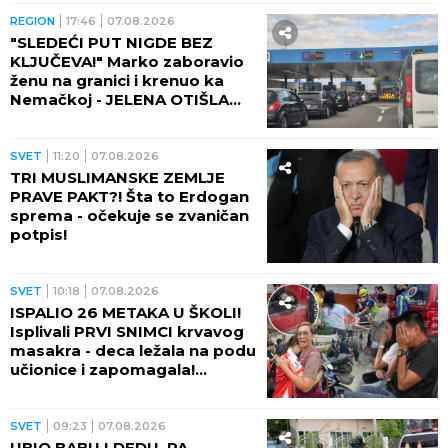
RASULO!
REGION
17:46
07.08.2026
"SLEDEĆI PUT NIGDE BEZ
KLJUČEVA!" Marko zaboravio
ženu na granici i krenuo ka
Nemačkoj - JELENA OTIŠLA
DO TOALETA, PA DOŽIVELA
ŠOK ŽIVOTA!
SVET
11:20
07.08.2026
TRI MUSLIMANSKE ZEMLJE
PRAVE PAKT?! Šta to Erdogan
sprema - očekuje se zvaničan
potpis!
SVET
10:18
07.08.2026
ISPALIO 26 METAKA U ŠKOLI!
Isplivali PRVI SNIMCI krvavog
masakra - deca ležala na podu
učionice i zapomagala!
(VIDEO)
SVET
09:23
07.08.2026
UBIO BABU I DEDU, PA