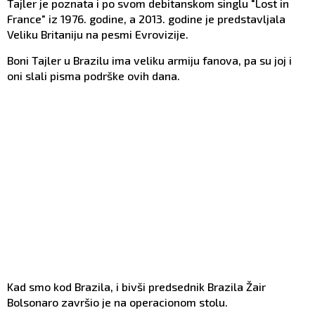
Tajler je poznata i po svom debitanskom singlu "Lost in
France" iz 1976. godine, a 2013. godine je predstavljala
Veliku Britaniju na pesmi Evrovizije.
Boni Tajler u Brazilu ima veliku armiju fanova, pa su joj i
oni slali pisma podrške ovih dana.
Kad smo kod Brazila, i bivši predsednik Brazila Žair
Bolsonaro završio je na operacionom stolu.