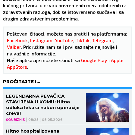
kućnog pritvora, u okviru privremenih mera odobrenih iz
zdravstvenih razloga, dok se istovremeno suočava i sa
drugim zdravstvenim problemima.
Poštovani čitaoci, možete nas pratiti i na platformama:
Facebook
,
Instagram
,
YouTube
,
TikTok
,
Telegram
,
Vajber
. Pridružite nam se i prvi saznajte najnovije i
najvažnije informacije.
Naše aplikacije možete skinuti sa
Google Play
i
Apple
AppStore
.
PROČITAJTE I...
LEGENDARNA PEVAČICA
STAVLJENA U KOMU: Hitna
odluka lekara nakon operacije
creva!
ŠOUBIZNIS
08:25
08.05.2026
Hitno hospitalizovana