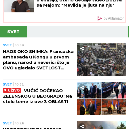
sa Majom: "Mevlida je ljuta na nju"
by Aklamator
SVET
SVET
10:59
HAOS OKO SNIMKA: Francuska
ambasada u Kongu u prvom
planu, narod u neverici što je
OVO ugledalo SVETLOST
DANA (VIDEO)
SVET
10:32
VUČIĆ DOČEKAO
UŽIVO
ZELENSKOG U BEOGRADU: Na
stolu teme iz ove 3 OBLASTI
SVET
10:26