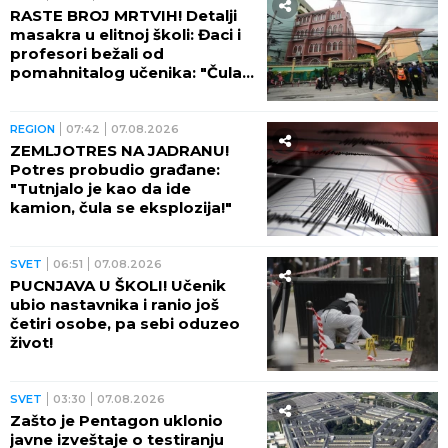
RASTE BROJ MRTVIH! Detalji
masakra u elitnoj školi: Đaci i
profesori bežali od
pomahnitalog učenika: "Čula
se pucnjava, a onda je sve
utihnulo!" (FOTO)
REGION
07:42
07.08.2026
ZEMLJOTRES NA JADRANU!
Potres probudio građane:
"Tutnjalo je kao da ide
kamion, čula se eksplozija!"
SVET
06:51
07.08.2026
PUCNJAVA U ŠKOLI! Učenik
ubio nastavnika i ranio još
četiri osobe, pa sebi oduzeo
život!
SVET
03:30
07.08.2026
Zašto je Pentagon uklonio
javne izveštaje o testiranju