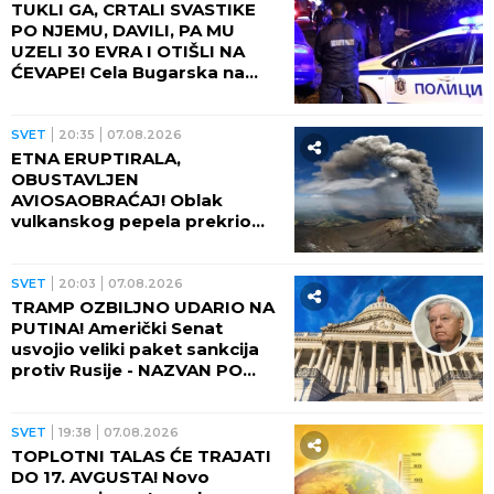
TUKLI GA, CRTALI SVASTIKE
PO NJEMU, DAVILI, PA MU
UZELI 30 EVRA I OTIŠLI NA
ĆEVAPE! Cela Bugarska na
nogama zbog ubistva čoveka
- PRESUDILO MU PETORO
MALOLETNIKA, UVUKLI GA U
SVET
20:35
07.08.2026
JEZIVU ZAMKU!
ETNA ERUPTIRALA,
OBUSTAVLJEN
AVIOSAOBRAĆAJ! Oblak
vulkanskog pepela prekrio
nebo, fontana lave izlazi iz
kratera!
SVET
20:03
07.08.2026
TRAMP OZBILJNO UDARIO NA
PUTINA! Američki Senat
usvojio veliki paket sankcija
protiv Rusije - NAZVAN PO
POKOJNOM LINDZIJU
GREJEMU!
SVET
19:38
07.08.2026
TOPLOTNI TALAS ĆE TRAJATI
DO 17. AVGUSTA! Novo