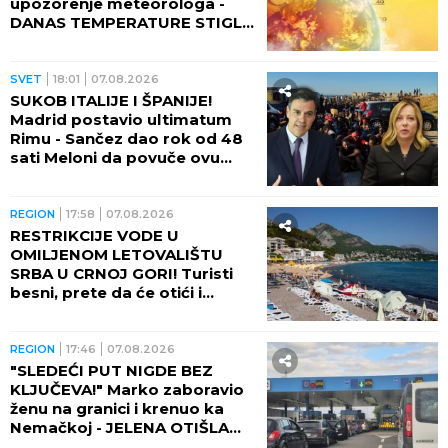
upozorenje meteorologa -
DANAS TEMPERATURE STIGLE
I DO 48 STEPENI!
SVET
18:01
07.08.2026
SUKOB ITALIJE I ŠPANIJE!
Madrid postavio ultimatum
Rimu - Sančez dao rok od 48
sati Meloni da povuče ovu
odluku, ona kratko rekla da
neće!
REGION
17:58
07.08.2026
RESTRIKCIJE VODE U
OMILJENOM LETOVALIŠTU
SRBA U CRNOJ GORI! Turisti
besni, prete da će otići i
otkazati smeštaj - POTPUNO
RASULO!
REGION
17:46
07.08.2026
"SLEDEĆI PUT NIGDE BEZ
KLJUČEVA!" Marko zaboravio
ženu na granici i krenuo ka
Nemačkoj - JELENA OTIŠLA
DO TOALETA, PA DOŽIVELA