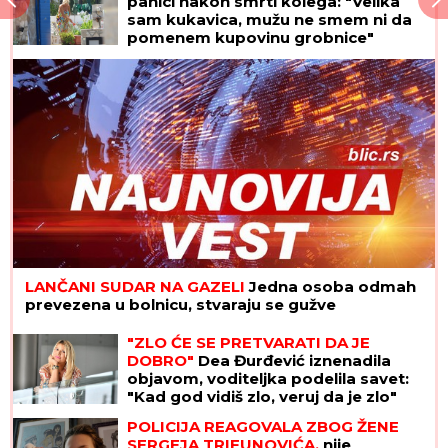
panici nakon smrti kolega: "Velika
sam kukavica, mužu ne smem ni da
pomenem kupovinu grobnice"
LANČANI SUDAR NA GAZELI
Jedna osoba odmah
prevezena u bolnicu, stvaraju se gužve
"ZLO ĆE SE PRETVARATI DA JE
DOBRO"
Dea Đurđević iznenadila
objavom, voditeljka podelila savet:
"Kad god vidiš zlo, veruj da je zlo"
POLICIJA REAGOVALA ZBOG ŽENE
SERGEJA TRIFUNOVIĆA,
nije