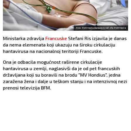
Foto: Profimedia Barbara Gindl Afp Profimedia
Ministarka zdravlja
Francuske
Stefani Ris izjavila je danas
da nema elemenata koji ukazuju na široku cirkulaciju
hantavirusa na nacionalnoj teritoriji Francuske.
Ona je odbacila mogućnost raširene cirkulacije
hantavirusa u zemlji, naglasivši da je od pet francuskih
državljana koji su boravili na brodu "MV Hondius", jedna
zaražena žena i dalje u teškom stanju i na intenzivnoj nezi
prenosi televizija BFM.