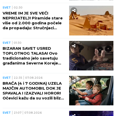
naređene evakuacije
SVET
02:30
VREME IM JE SVE VEĆI
NEPRIJATELJ! Piramide stare
više od 2.000 godina počele
da propadaju: Stručnjaci
upozoravaju na najgori
scenario
SVET
01:30
BIZARAN SAVET USRED
TOPLOTNOG TALASA! Ovo
tradicionalno jelo savetuju
građanima Severne Koreje
tokom najvećih vrućina
SVET
22:35
07.08.2026
BRAĆA (4 i 7 GODINA) UZELA
MAJČIN AUTOMOBIL DOK JE
SPAVALA I IZAZVALI HOROR!
Očevici kažu da su vozili blizu
100 na sat - ZA NEVEROVATI
ŠTA SE DOGODILO!
SVET
21:07
07.08.2026