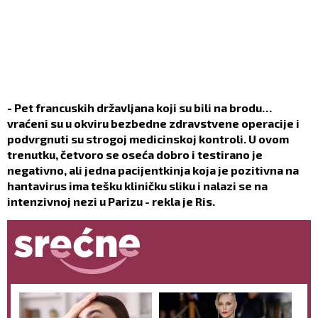
- Pet francuskih državljana koji su bili na brodu…
vraćeni su u okviru bezbedne zdravstvene operacije i
podvrgnuti su strogoj medicinskoj kontroli. U ovom
trenutku, četvoro se oseća dobro i testirano je
negativno, ali jedna pacijentkinja koja je pozitivna na
hantavirus ima tešku kliničku sliku i nalazi se na
intenzivnoj nezi u Parizu - rekla je Ris.