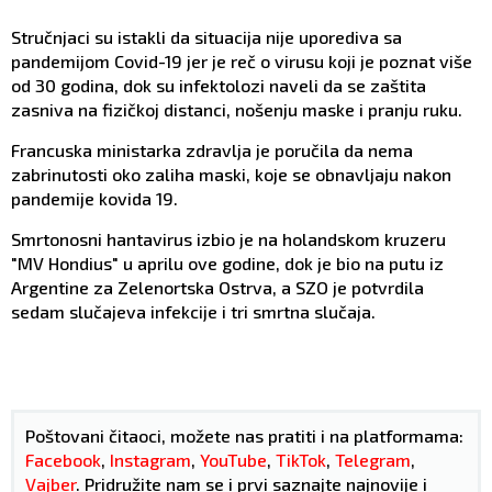
Stručnjaci su istakli da situacija nije uporediva sa
pandemijom Covid-19 jer je reč o virusu koji je poznat više
od 30 godina, dok su infektolozi naveli da se zaštita
zasniva na fizičkoj distanci, nošenju maske i pranju ruku.
Francuska ministarka zdravlja je poručila da nema
zabrinutosti oko zaliha maski, koje se obnavljaju nakon
pandemije kovida 19.
Smrtonosni hantavirus izbio je na holandskom kruzeru
"MV Hondius" u aprilu ove godine, dok je bio na putu iz
Argentine za Zelenortska Ostrva, a SZO je potvrdila
sedam slučajeva infekcije i tri smrtna slučaja.
Poštovani čitaoci, možete nas pratiti i na platformama:
Facebook
,
Instagram
,
YouTube
,
TikTok
,
Telegram
,
Vajber
. Pridružite nam se i prvi saznajte najnovije i