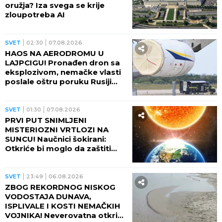
oružja? Iza svega se krije
zloupotreba AI
SVET
02:30
07.08.2026
HAOS NA AERODROMU U
LAJPCIGU! Pronađen dron sa
eksplozivom, nemačke vlasti
poslale oštru poruku Rusiji
(FOTO)
SVET
01:30
07.08.2026
PRVI PUT SNIMLJENI
MISTERIOZNI VRTLOZI NA
SUNCU! Naučnici šokirani:
Otkriće bi moglo da zaštiti
Zemlju od katastrofalnih
posledica
SVET
23:49
06.08.2026
ZBOG REKORDNOG NISKOG
VODOSTAJA DUNAVA,
ISPLIVALE I KOSTI NEMAČKIH
VOJNIKA! Neverovatna otkrića