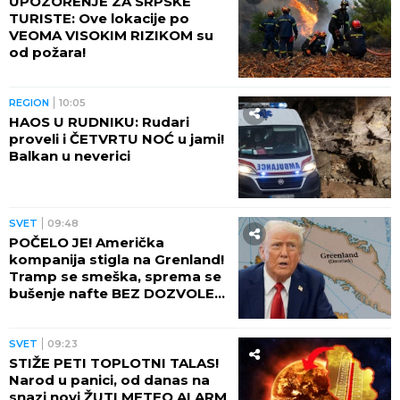
UPOZORENJE ZA SRPSKE
TURISTE: Ove lokacije po
VEOMA VISOKIM RIZIKOM su
od požara!
REGION
10:05
HAOS U RUDNIKU: Rudari
proveli i ČETVRTU NOĆ u jami!
Balkan u neverici
SVET
09:48
POČELO JE! Američka
kompanija stigla na Grenland!
Tramp se smeška, sprema se
bušenje nafte BEZ DOZVOLE
LOKALNIH VLASTI
SVET
09:23
STIŽE PETI TOPLOTNI TALAS!
Narod u panici, od danas na
snazi novi ŽUTI METEO ALARM