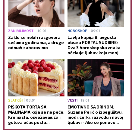
ZANIMLJIVOSTI
10:01
HOROSKOP
09:01
Zašto se nekih razgovora
Lavlja kapija 8. avgusta
sećamo godinama, a druge
otvara PORTAL SUDBINE:
odmah zaboravimo
Ova 3 horoskopska znaka
očekuje ljubav koja menja
život
SLATKIŠI
08:01
VESTI
19:01
PIŠKOTA TORTA SA
EMOTIVNO SA DRINOM:
MALINAMA koja se ne peče:
Suzana Perić o izbeglištvu,
Kremasta, osvežavajuća i
modi, ćerki, razvodu i novoj
gotova očas posla
ljubavi - Ako se ponovo
(RECEPT)
udam, promeniću prezime
(VIDEO)