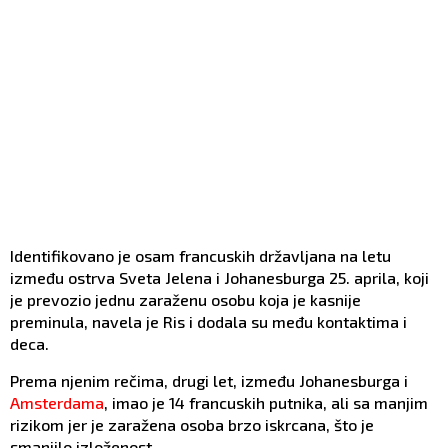
Identifikovano je osam francuskih državljana na letu
između ostrva Sveta Jelena i Johanesburga 25. aprila, koji
je prevozio jednu zaraženu osobu koja je kasnije
preminula, navela je Ris i dodala su među kontaktima i
deca.
Prema njenim rečima, drugi let, između Johanesburga i
Amsterdama
, imao je 14 francuskih putnika, ali sa manjim
rizikom jer je zaražena osoba brzo iskrcana, što je
smanjilo izloženost.