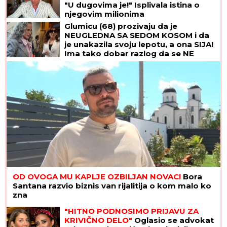
"U dugovima je!" Isplivala istina o
njegovim milionima
Glumicu (68) prozivaju da je
NEUGLEDNA SA SEDOM KOSOM i da
je unakazila svoju lepotu, a ona SIJA!
Ima tako dobar razlog da se NE
FARBA i ne mari za komentare
OD OVOGA MU KAPLJE OZBILJAN NOVAC!
Bora
Santana razvio biznis van rijalitija o kom malo ko
zna
"HITNO PODNOSIMO PRIJAVU ZA
KRIVIČNO DELO"
Oglasio se advokat