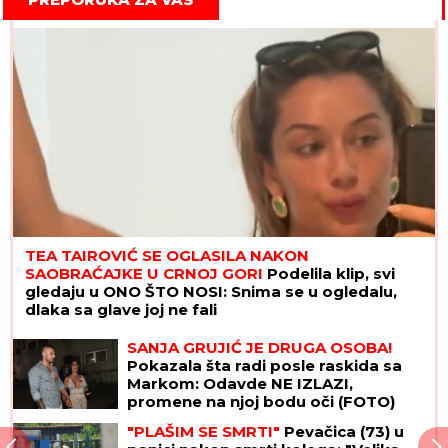
TEA TAIROVIĆ SE OGLASILA NAKON
SAOBRAĆAJKE U CRNOJ GORI
Podelila klip, svi
gledaju u ONO ŠTO NOSI: Snima se u ogledalu,
dlaka sa glave joj ne fali
SANJA GRUJIĆ JE DRUGA OSOBA!
Pokazala šta radi posle raskida sa
Markom: Odavde NE IZLAZI,
promene na njoj bodu oči (FOTO)
"PLAŠIM SE SMRTI"
Pevačica (73) u