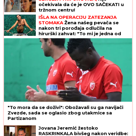
očekivala da će je OVO SAČEKATI u
tržnom centru!
IŠLA NA OPERACIJU ZATEZANJA
STOMAKA
Žena našeg pevača se
nakon tri porođaja odlučila na
hirurški zahvat: "To mi je jedna od
najboljih odluka"
"To mora da se doživi": Obožavali su ga navijači
Zvezde, sada se oglasio zbog utakmice sa
Partizanom
Jovana Jeremić žestoko
RASKRINKALA bivšeg nakon veridbe: