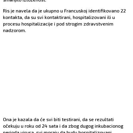
Ris je navela da je ukupno u Francuskoj identifikovano 22
kontakta, da su svi kontaktirani, hospitalizovani ili u
procesu hospitalizacije i pod strogim zdravstvenim
nadzorom.
Ona je kazala da će svi biti testirani, da se rezultati
očekuju u roku od 24 sata i da zbog dugog inkubacionog
perioda virusa, svi moraju da budu hospitalizovani