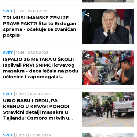
ŠOK ŽIVOTA!
SVET
11:20
07.08.2026
TRI MUSLIMANSKE ZEMLJE
PRAVE PAKT?! Šta to Erdogan
sprema - očekuje se zvaničan
potpis!
SVET
10:18
07.08.2026
ISPALIO 26 METAKA U ŠKOLI!
Isplivali PRVI SNIMCI krvavog
masakra - deca ležala na podu
učionice i zapomagala!
(VIDEO)
SVET
09:23
07.08.2026
UBIO BABU I DEDU, PA
KRENUO U KRVAVI POHOD!
Stravični detalji masakra u
Tajlandu: Osmoro mrtvih u
školi, najmanje 15 osoba
ranjeno! (FOTO)
SVET
08:20
07.08.2026