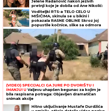
Jelene Radanović nakon jezivih
pretnji koje je dobila od Ane Nikolić:
"To je sramno"
Voditeljki RTS-a TELO CELO U
MIŠIĆIMA, skinula se u bikini i
pokazala RASNE OBLINE Skroz joj
popustile kočnice, slike sa odmora
napravile dar-mar
(VIDEO) SPECIJALCI GA JURE PO DVORIŠTU I
IMANJU! U
Valjevu uhapšen begunac za kojim je
bila raspisana potraga: Objavljen dramatičan
snimak akcije
Hitno uključivanje Mustafe Durdžića
u emisiju, otkrio detalje video poziva