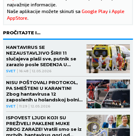
najvažnije informacije.
Naše aplikacije možete skinuti sa
Google Play
i
Apple
AppStore
.
PROČITAJTE I...
HANTAVIRUS SE
NEZAUSTAVLJIVO ŠIRI! 11
slučajeva plaši sve, putnik se
zarazio posle SEDENJA U
AVIONU PORED OBOLELOG!
SVET
16:48
12.05.2026
NISU POŠTOVALI PROTOKOL,
PA SMEŠTENI U KARANTIN!
Zbog hantavirusa 12
zaposlenih u holandskoj bolnici
izlovano na ŠEST NEDELJA
SVET
11:29
12.05.2026
ISPOVEST LJUDI KOJI SU
PREŽIVELI PAKLENE MUKE
ZBOG ZARAZE! Vratili smo se iz
mrtvih, hantavirus gori od