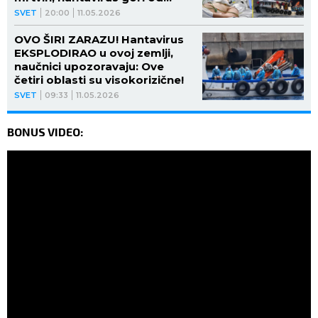
korone!
SVET
20:00
11.05.2026
OVO ŠIRI ZARAZU! Hantavirus
EKSPLODIRAO u ovoj zemlji,
naučnici upozoravaju: Ove
četiri oblasti su visokorizične!
SVET
09:33
11.05.2026
BONUS VIDEO: