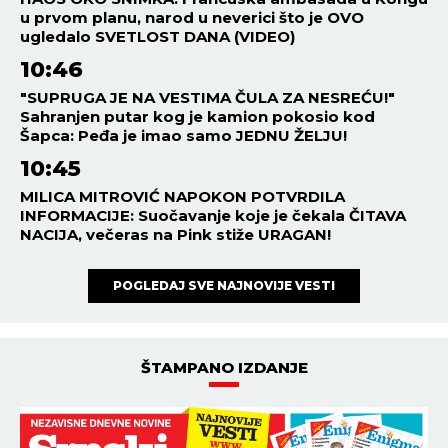
u prvom planu, narod u neverici što je OVO
ugledalo SVETLOST DANA (VIDEO)
10:46
"SUPRUGA JE NA VESTIMA ČULA ZA NESREĆU!"
Sahranjen putar kog je kamion pokosio kod
Šapca: Peđa je imao samo JEDNU ŽELJU!
10:45
MILICA MITROVIĆ NAPOKON POTVRDILA
INFORMACIJE: Suočavanje koje je čekala ČITAVA
NACIJA, večeras na Pink stiže URAGAN!
POGLEDAJ SVE NAJNOVIJE VESTI
ŠTAMPANO IZDANJE