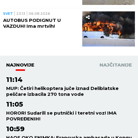
ređaju se jedno za drugim -
pored njih motocikl Vermahta!
SVET
23:13
06.08.2026
AUTOBUS PODIGNUT U
VAZDUH! Ima mrtvih!
NAJNOVIJE
NAJČITANIJE
11:14
MUP: Četiri helikoptera juče iznad Deliblatske
peščare izbacila 270 tona vode
11:05
HOROR! Sudarili se putnički i teretni voz! IMA
POVREĐENIH!
10:59
HAOS OKO SNIMKA: Francuska ambasada u Kongu