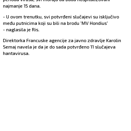
najmanje 15 dana.
- U ovom trenutku, svi potvrđeni slučajevi su isključivo
među putnicima koji su bili na brodu 'MV Hondius'
- naglasila je Ris.
Direktorka Francuske agencije za javno zdravlje Karolin
Semaj navela je da je do sada potvrđeno 11 slučajeva
hantavirusa.