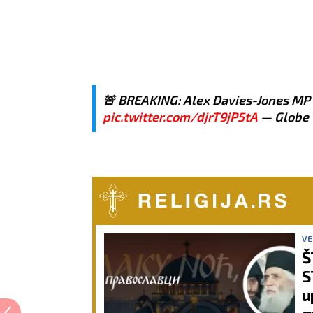
🚨 BREAKING: Alex Davies-Jones MP 
pic.twitter.com/djrT9jP5tA
— Globe 
VE
Š
S
u