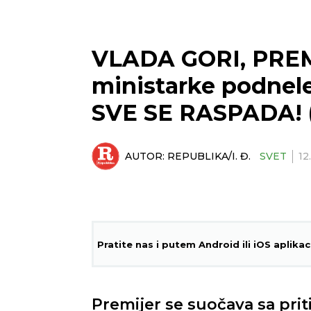
VLADA GORI, PREM
ministarke podnel
SVE SE RASPADA! 
AUTOR:
REPUBLIKA/I. Đ.
SVET
12
Pratite nas i putem Android ili iOS aplikac
Premijer se suočava sa pri