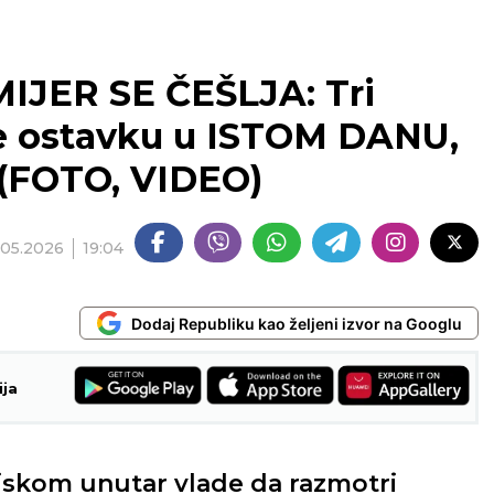
IJER SE ČEŠLJA: Tri
e ostavku u ISTOM DANU,
(FOTO, VIDEO)
.05.2026
19:04
Dodaj Republiku kao željeni izvor na Googlu
ija
tiskom unutar vlade da razmotri