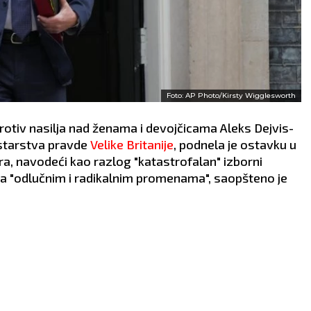
Foto: AP Photo/Kirsty Wigglesworth
protiv nasilja nad ženama i devojčicama Aleks Dejvis-
istarstva pravde
Velike Britanije
, podnela je ostavku u
ra, navodeći kao razlog "katastrofalan" izborni
u za "odlučnim i radikalnim promenama", saopšteno je