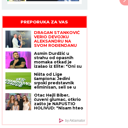
PREPORUKA ZA VAS
DRAGAN STANKOVIĆ
VERIO DEVOJKU
ALEKSANDRU NA
SVOM ROĐENDANU
Bivši dečko Jovane
Asmin Durdžić u
Jeremić srećniji nego
strahu od opasnih
ikada, zgodna plavuša
momaka otkad je
rekla "da"
izašao iz Elite: "Oni su
ozbiljni, mogu da
Ništa od Lige
naprave velike
šampiona: Jedini
probleme!"
srpski predstavnik
eliminisan, seli se u
Ligu Evrope
Otac Hejli Biber,
čuveni glumac, otkrio
zašto je NAPUSTIO
HOLIVUD: "Nisam hteo
da budem kao Tom
Kruz", sreću pronašao
u religiji - zaradio
by Aklamator
mnogo para, oženio