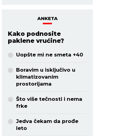
ANKETA
Kako podnosite
paklene vrućine?
Uopšte mi ne smeta +40
Boravim u isključivo u
klimatizovanim
prostorijama
Što više tečnosti i nema
frke
Jedva čekam da prođe
leto