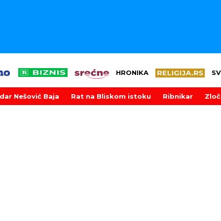
HRONIKA
SV
dar Nešović Baja
Rat na Bliskom istoku
Ribnikar
Zloč