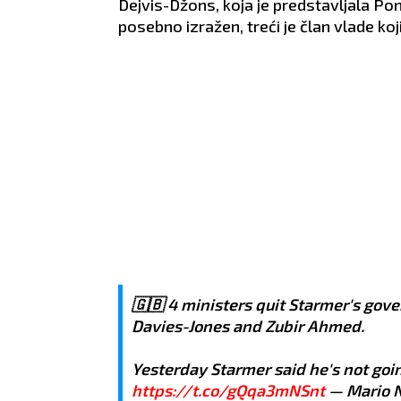
Dejvis-Džons, koja je predstavljala Pon
posebno izražen, treći je član vlade koj
🇬🇧 4 ministers quit Starmer's gove
Davies-Jones and Zubir Ahmed.
Yesterday Starmer said he's not go
https://t.co/gQqa3mNSnt
— Mario 