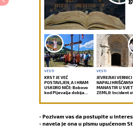
g
VESTI
VESTI
KRST JE VEĆ
JEVREJSKI VERNICI
POSTAVLJEN, A I HRAM
NAPALI HRIŠĆANSK
USKORO NIČE: Bobovo
MANASTIR U SVET
kod Pljevalja dobija
ZEMLJI: Incident o
novu svetinju (FOTO)
pitanje da li hrišć
postaju nepoželjn
Jerusalimu (VIDEO
- Pozivam vas da postupite u interes
- navela je ona u pismu upućenom S