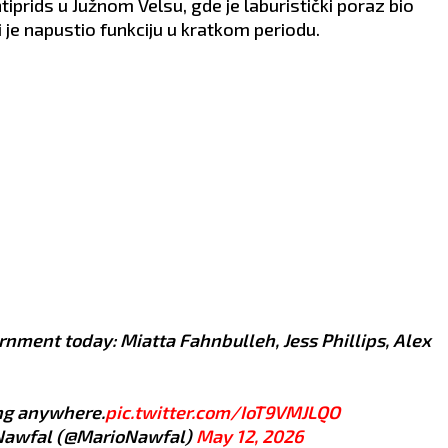
tiprids u Južnom Velsu, gde je laburistički poraz bio
i je napustio funkciju u kratkom periodu.
rnment today: Miatta Fahnbulleh, Jess Phillips, Alex
ing anywhere.
pic.twitter.com/IoT9VMJLQO
Nawfal (@MarioNawfal)
May 12, 2026