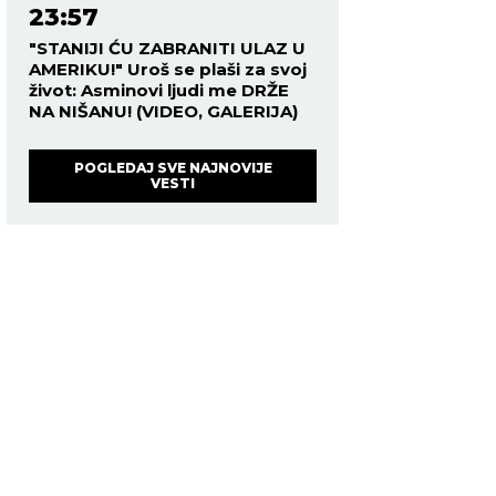
23:57
"STANIJI ĆU ZABRANITI ULAZ U
AMERIKU!" Uroš se plaši za svoj
život: Asminovi ljudi me DRŽE
NA NIŠANU! (VIDEO, GALERIJA)
POGLEDAJ SVE NAJNOVIJE
VESTI