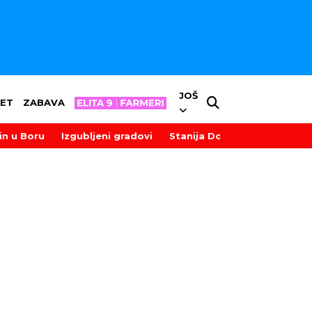
JOŠ
ET
ZABAVA
in u Boru
Izgubljeni gradovi
Stanija Dobrojević