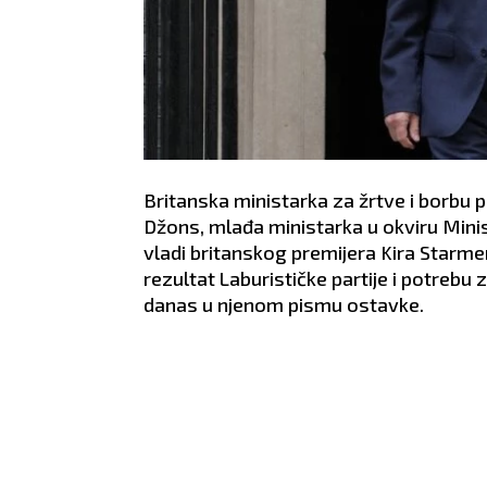
Britanska ministarka za žrtve i borbu 
Džons, mlađa ministarka u okviru Min
vladi britanskog premijera Kira Starme
rezultat Laburističke partije i potreb
danas u njenom pismu ostavke.