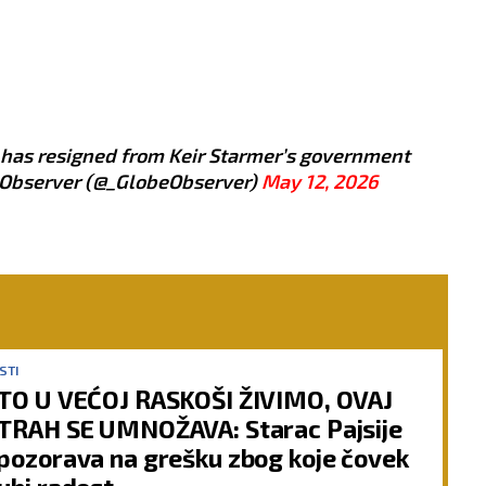
has resigned from Keir Starmer’s government
Observer (@_GlobeObserver)
May 12, 2026
STI
TO U VEĆOJ RASKOŠI ŽIVIMO, OVAJ
TRAH SE UMNOŽAVA: Starac Pajsije
pozorava na grešku zbog koje čovek