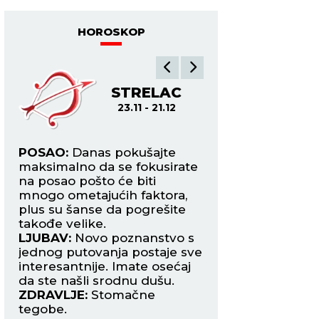
najzgodniju, a Isus je
njegova stena
HOROSKOP
A
STRELAC
JA
23.11 - 21.12
21.12
tak
POSAO:
Danas pokušajte
POSAO:
Pred vama
maksimalno da se fokusirate
inostranstvo, vero
ali
na posao pošto će biti
poslovni ili će se o
mnogo ometajućih faktora,
posao u pozitivno
plus su šanse da pogrešite
Danas očekujte p
takođe velike.
nadređenih.
ma
LJUBAV:
Novo poznanstvo s
LJUBAV:
Pojačan 
jednog putovanja postaje sve
naboj, ali i neka ne
interesantnije. Imate osećaj
sporna situacija i
da ste našli srodnu dušu.
partnera rezultir
ZDRAVLJE:
Stomačne
ZDRAVLJE:
Više s
sa.
tegobe.
odmarajte.