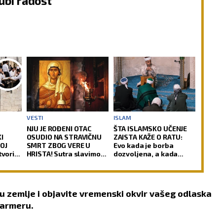
ubi radost
VESTI
ISLAM
NJU JE ROĐENI OTAC
ŠTA ISLAMSKO UČENJE
I
OSUDIO NA STRAVIČNU
ZAISTA KAŽE O RATU:
OJ
SMRT ZBOG VERE U
Evo kada je borba
tvorio
HRISTA! Sutra slavimo
dozvoljena, a kada
ani
Svetu velikomučenicu
postaje greh
i u
Hristinu!
)
u zemlje i objavite vremenski okvir vašeg odlaska
tarmeru.