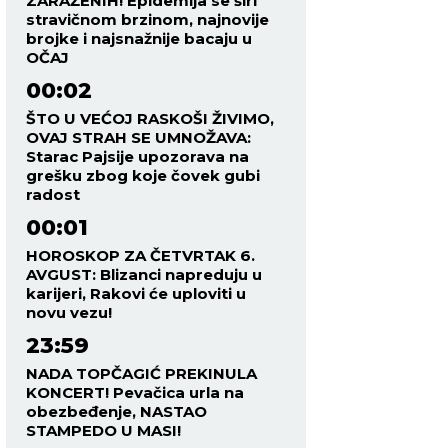
ZARAŽENIH! Epidemija se širi
stravičnom brzinom, najnovije
brojke i najsnažnije bacaju u
OČAJ
00:02
ŠTO U VEĆOJ RASKOŠI ŽIVIMO,
OVAJ STRAH SE UMNOŽAVA:
Starac Pajsije upozorava na
grešku zbog koje čovek gubi
radost
00:01
HOROSKOP ZA ČETVRTAK 6.
AVGUST: Blizanci napreduju u
karijeri, Rakovi će uploviti u
novu vezu!
23:59
NADA TOPČAGIĆ PREKINULA
KONCERT! Pevačica urla na
obezbeđenje, NASTAO
STAMPEDO U MASI!