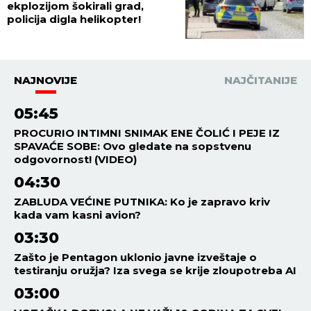
ekplozijom šokirali grad,
policija digla helikopter!
NAJNOVIJE
NAJČITANIJE
05:45
PROCURIO INTIMNI SNIMAK ENE ČOLIĆ I PEJE IZ
SPAVAĆE SOBE: Ovo gledate na sopstvenu
odgovornost! (VIDEO)
04:30
ZABLUDA VEĆINE PUTNIKA: Ko je zapravo kriv
kada vam kasni avion?
03:30
Zašto je Pentagon uklonio javne izveštaje o
testiranju oružja? Iza svega se krije zloupotreba AI
03:00