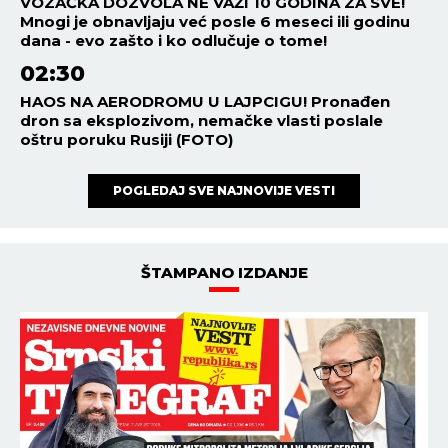
VOZAČKA DOZVOLA NE VAŽI 10 GODINA ZA SVE!
Mnogi je obnavljaju već posle 6 meseci ili godinu
dana - evo zašto i ko odlučuje o tome!
02:30
HAOS NA AERODROMU U LAJPCIGU! Pronađen
dron sa eksplozivom, nemačke vlasti poslale
oštru poruku Rusiji (FOTO)
POGLEDAJ SVE NAJNOVIJE VESTI
ŠTAMPANO IZDANJE