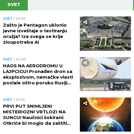
SVET
SVET
03:30
Zašto je Pentagon uklonio
javne izveštaje o testiranju
oružja? Iza svega se krije
zloupotreba AI
SVET
02:30
HAOS NA AERODROMU U
LAJPCIGU! Pronađen dron sa
eksplozivom, nemačke vlasti
poslale oštru poruku Rusiji
(FOTO)
SVET
01:30
PRVI PUT SNIMLJENI
MISTERIOZNI VRTLOZI NA
SUNCU! Naučnici šokirani:
Otkriće bi moglo da zaštiti
Zemlju od katastrofalnih