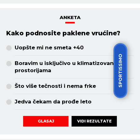
ANKETA
Kako podnosite paklene vrućine?
Uopšte mi ne smeta +40
SPORTISSIMO
Boravim u isključivo u klimatizovanim
prostorijama
Što više tečnosti i nema frke
Jedva čekam da prođe leto
VIDI REZULTATE
GLASAJ