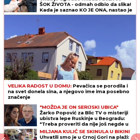
ŠOK ŽIVOTA - odmah odbio da slika!
Kada je saznao KO JE ONA, nastao je
opšti HAOS
VELIKA RADOST U DOMU:
Pevačica se porodila i
na svet donela sina, a njegovo ime ima posebno
značenje
"MOŽDA JE ON SERIJSKI UBICA"
Žarko Popović za Blic TV o misteriji
ubistva lepe Ruskinje u Beogradu:
"Treba proveriti da nije još negde u
Srbiji napravio neko ZLO"
MILJANA KULIĆ SE SKINULA U BIKINI
Uhvatili smo je u Crnoj Gori na plaži: