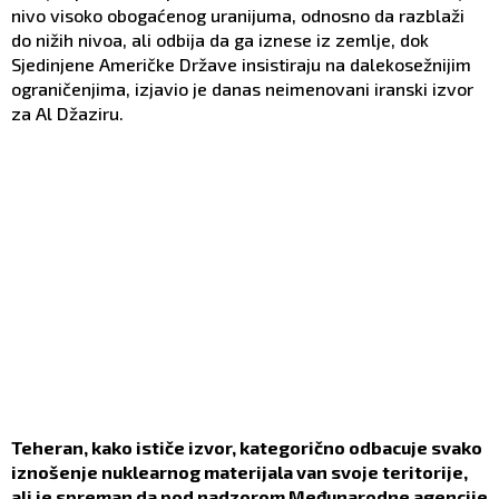
nivo visoko obogaćenog uranijuma, odnosno da razblaži
do nižih nivoa, ali odbija da ga iznese iz zemlje, dok
Sjedinjene Američke Države insistiraju na dalekosežnijim
ograničenjima, izjavio je danas neimenovani iranski izvor
za Al Džaziru.
Teheran, kako ističe izvor, kategorično odbacuje svako
iznošenje nuklearnog materijala van svoje teritorije,
ali je spreman da pod nadzorom Međunarodne agencije