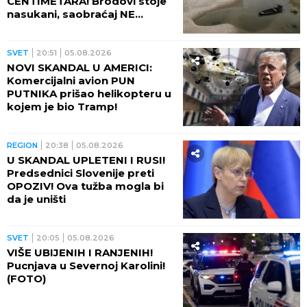
CENTIMETARA! Brodovi stoje
nasukani, saobraćaj NE
POSTOJI
SVET
20:51
05.08.2026
NOVI SKANDAL U AMERICI:
Komercijalni avion PUN
PUTNIKA prišao helikopteru u
kojem je bio Tramp!
REGION
20:38
05.08.2026
U SKANDAL UPLETENI I RUSI!
Predsednici Slovenije preti
OPOZIV! Ova tužba mogla bi
da je uništi
SVET
20:05
05.08.2026
VIŠE UBIJENIH I RANJENIH!
Pucnjava u Severnoj Karolini!
(FOTO)