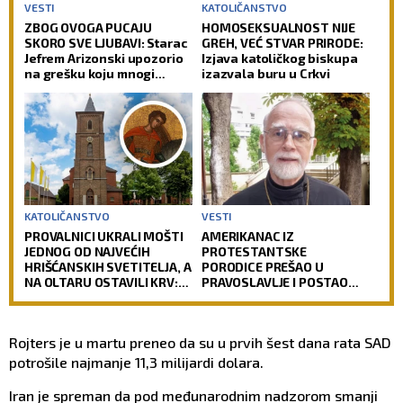
VESTI
KATOLIČANSTVO
ZBOG OVOGA PUCAJU
HOMOSEKSUALNOST NIJE
SKORO SVE LJUBAVI: Starac
GREH, VEĆ STVAR PRIRODE:
Jefrem Arizonski upozorio
Izjava katoličkog biskupa
na grešku koju mnogi
izazvala buru u Crkvi
prave
KATOLIČANSTVO
VESTI
PROVALNICI UKRALI MOŠTI
AMERIKANAC IZ
JEDNOG OD NAJVEĆIH
PROTESTANTSKE
HRIŠĆANSKIH SVETITELJA, A
PORODICE PREŠAO U
NA OLTARU OSTAVILI KRV:
PRAVOSLAVLJE I POSTAO
Vernici u šoku, policija
SVEŠTENIK: Jedan od
traga za počiniocima
najuglednijih teologa
današnjice govori o svom
Rojters je u martu preneo da su u prvih šest dana rata SAD
putu preobraćenja
potrošile najmanje 11,3 milijardi dolara.
Iran je spreman da pod međunarodnim nadzorom smanji