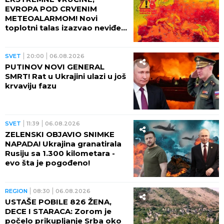
EVROPA POD CRVENIM
METEOALARMOM! Novi
toplotni talas izazvao neviđeni
haos - besne požari, veliki
problem u energetici!
SVET
20:00
06.08.2026
PUTINOV NOVI GENERAL
SMRT! Rat u Ukrajini ulazi u još
krvaviju fazu
SVET
11:39
06.08.2026
ZELENSKI OBJAVIO SNIMKE
NAPADA! Ukrajina granatirala
Rusiju sa 1.300 kilometara -
evo šta je pogođeno!
REGION
08:30
06.08.2026
USTAŠE POBILE 826 ŽENA,
DECE I STARACA: Zorom je
počelo prikupljanje Srba oko