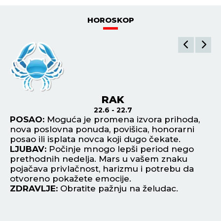
HOROSKOP
RAK
22.6 - 22.7
to
POSAO:
Moguća je promena izvora prihoda,
P
e.
nova poslovna ponuda, povišica, honorarni
sa
posao ili isplata novca koji dugo čekate.
sp
LJUBAV:
Počinje mnogo lepši period nego
L
prethodnih nedelja. Mars u vašem znaku
os
pojačava privlačnost, harizmu i potrebu da
Za
otvoreno pokažete emocije.
Z
ZDRAVLJE:
Obratite pažnju na želudac.
da