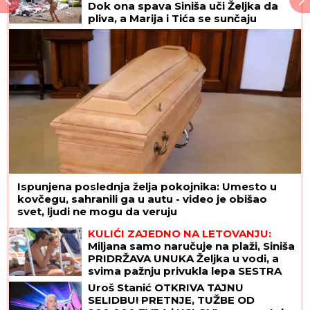
Dok ona spava Siniša uči Željka da
pliva, a Marija i Tića se sunčaju
(Video)
Ispunjena poslednja želja pokojnika: Umesto u
kovčegu, sahranili ga u autu - video je obišao
svet, ljudi ne mogu da veruju
KULIĆI ZAJEDNO NA LETOVANJU:
Miljana samo naručuje na plaži, Siniša
PRIDRŽAVA UNUKA Željka u vodi, a
svima pažnju privukla lepa SESTRA
Tijana (VIDEO)
Uroš Stanić OTKRIVA TAJNU
SELIDBU! PRETNJE, TUŽBE OD