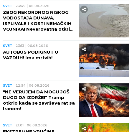
posledica
SVET
23:49
06.08.2026
ZBOG REKORDNOG NISKOG
VODOSTAJA DUNAVA,
ISPLIVALE I KOSTI NEMAČKIH
VOJNIKA! Neverovatna otkrića
ređaju se jedno za drugim -
pored njih motocikl Vermahta!
SVET
23:13
06.08.2026
AUTOBUS PODIGNUT U
VAZDUH! Ima mrtvih!
SVET
22:54
06.08.2026
"NE VERUJEM DA MOGU JOŠ
DUGO DA IZDRŽE!" Tramp
otkrio kada se završava rat sa
Iranom!
SVET
21:01
06.08.2026
EKSTREMNE VRUĆINE,