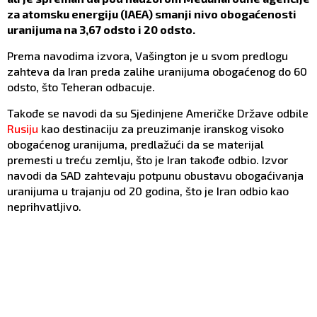
za atomsku energiju (IAEA) smanji nivo obogaćenosti
uranijuma na 3,67 odsto i 20 odsto.
Prema navodima izvora, Vašington je u svom predlogu
zahteva da Iran preda zalihe uranijuma obogaćenog do 60
odsto, što Teheran odbacuje.
Takođe se navodi da su Sjedinjene Američke Države odbile
Rusiju
kao destinaciju za preuzimanje iranskog visoko
obogaćenog uranijuma, predlažući da se materijal
premesti u treću zemlju, što je Iran takođe odbio. Izvor
navodi da SAD zahtevaju potpunu obustavu obogaćivanja
uranijuma u trajanju od 20 godina, što je Iran odbio kao
neprihvatljivo.