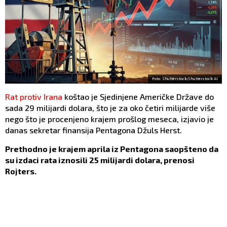
Foto: Shutterstock/Shutterstock AI
Rat protiv Irana
koštao je Sjedinjene Američke Države do
sada 29 milijardi dolara, što je za oko četiri milijarde više
nego što je procenjeno krajem prošlog meseca, izjavio je
danas sekretar finansija Pentagona Džuls Herst.
Prethodno je krajem aprila iz Pentagona saopšteno da
su izdaci rata iznosili 25 milijardi dolara, prenosi
Rojters.