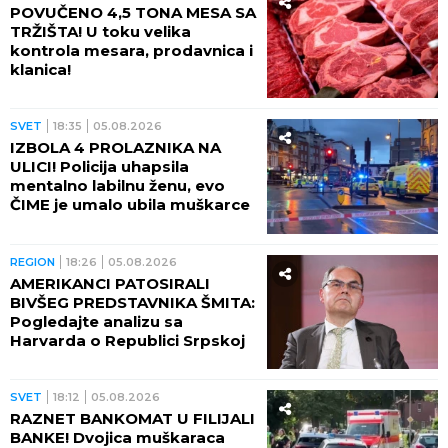
POVUČENO 4,5 TONA MESA SA
TRŽIŠTA! U toku velika
kontrola mesara, prodavnica i
klanica!
SVET
18:35
05.08.2026
IZBOLA 4 PROLAZNIKA NA
ULICI! Policija uhapsila
mentalno labilnu ženu, evo
ČIME je umalo ubila muškarce
REGION
18:26
05.08.2026
AMERIKANCI PATOSIRALI
BIVŠEG PREDSTAVNIKA ŠMITA:
Pogledajte analizu sa
Harvarda o Republici Srpskoj
SVET
18:12
05.08.2026
RAZNET BANKOMAT U FILIJALI
BANKE! Dvojica muškaraca