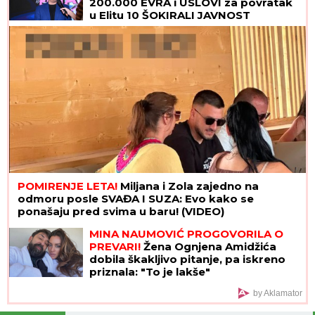
200.000 EVRA i USLOVI za povratak
u Elitu 10 ŠOKIRALI JAVNOST
POMIRENJE LETA!
Miljana i Zola zajedno na
odmoru posle SVAĐA I SUZA: Evo kako se
ponašaju pred svima u baru! (VIDEO)
MINA NAUMOVIĆ PROGOVORILA O
PREVARI!
Žena Ognjena Amidžića
dobila škakljivo pitanje, pa iskreno
priznala: "To je lakše"
by Aklamator