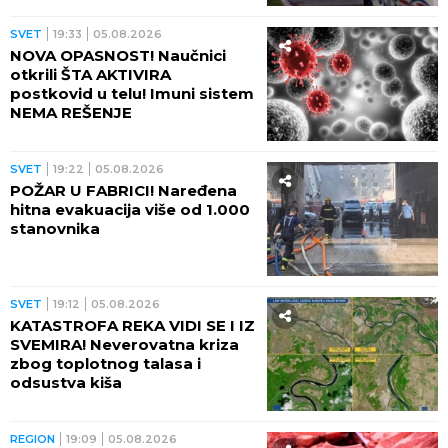
SVET
19:33
05.08.2026
NOVA OPASNOST! Naučnici
otkrili ŠTA AKTIVIRA
postkovid u telu! Imuni sistem
NEMA REŠENJE
SVET
19:22
05.08.2026
POŽAR U FABRICI! Naređena
hitna evakuacija više od 1.000
stanovnika
SVET
19:12
05.08.2026
KATASTROFA REKA VIDI SE I IZ
SVEMIRA! Neverovatna kriza
zbog toplotnog talasa i
odsustva kiša
REGION
19:09
05.08.2026