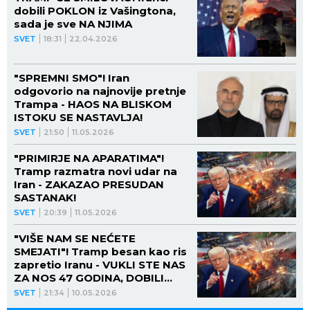
dobili POKLON iz Vašingtona,
sada je sve NA NJIMA
SVET
18:31
22.04.2026
"SPREMNI SMO"! Iran
odgovorio na najnovije pretnje
Trampa - HAOS NA BLISKOM
ISTOKU SE NASTAVLJA!
SVET
21:50
11.05.2026
"PRIMIRJE NA APARATIMA"!
Tramp razmatra novi udar na
Iran - ZAKAZAO PRESUDAN
SASTANAK!
SVET
20:39
11.05.2026
"VIŠE NAM SE NEĆETE
SMEJATI"! Tramp besan kao ris
zapretio Iranu - VUKLI STE NAS
ZA NOS 47 GODINA, DOBILI
STOTINE MILIJARDI DOLARA,
SVET
21:34
10.05.2026
ALI NEMA VIŠE!