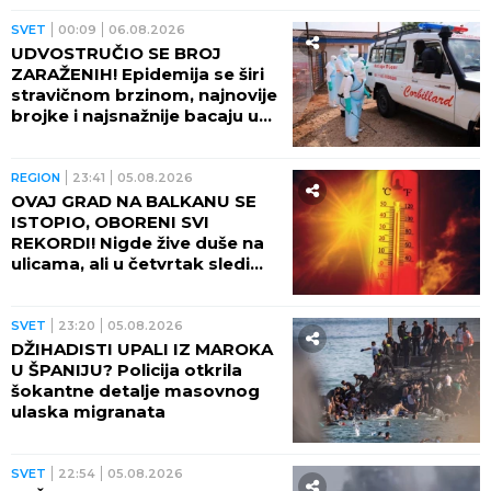
SVET
00:09
06.08.2026
UDVOSTRUČIO SE BROJ
ZARAŽENIH! Epidemija se širi
stravičnom brzinom, najnovije
brojke i najsnažnije bacaju u
OČAJ
REGION
23:41
05.08.2026
OVAJ GRAD NA BALKANU SE
ISTOPIO, OBORENI SVI
REKORDI! Nigde žive duše na
ulicama, ali u četvrtak sledi
veliki preokret
SVET
23:20
05.08.2026
DŽIHADISTI UPALI IZ MAROKA
U ŠPANIJU? Policija otkrila
šokantne detalje masovnog
ulaska migranata
SVET
22:54
05.08.2026