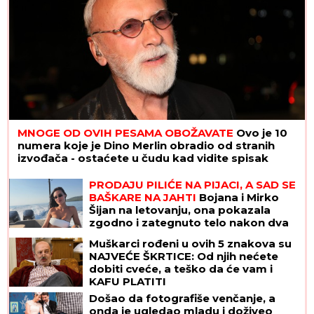
MNOGE OD OVIH PESAMA OBOŽAVATE
Ovo je 10
numera koje je Dino Merlin obradio od stranih
izvođača - ostaćete u čudu kad vidite spisak
PRODAJU PILIĆE NA PIJACI, A SAD SE
BAŠKARE NA JAHTI
Bojana i Mirko
Šijan na letovanju, ona pokazala
zgodno i zategnuto telo nakon dva
porođaja (FOTO)
Muškarci rođeni u ovih 5 znakova su
NAJVEĆE ŠKRTICE: Od njih nećete
dobiti cveće, a teško da će vam i
KAFU PLATITI
Došao da fotografiše venčanje, a
onda je ugledao mladu i doživeo