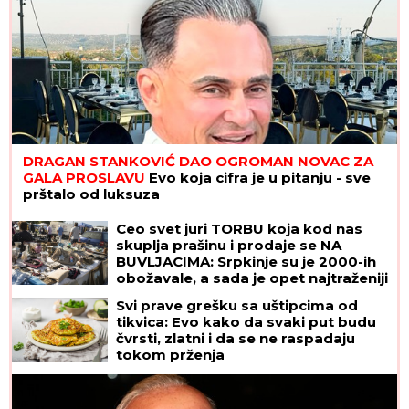
DRAGAN STANKOVIĆ DAO OGROMAN NOVAC ZA
GALA PROSLAVU
Evo koja cifra je u pitanju - sve
prštalo od luksuza
Ceo svet juri TORBU koja kod nas
skuplja prašinu i prodaje se NA
BUVLJACIMA: Srpkinje su je 2000-ih
obožavale, a sada je opet najtraženiji
komad!
Svi prave grešku sa uštipcima od
tikvica: Evo kako da svaki put budu
čvrsti, zlatni i da se ne raspadaju
tokom prženja