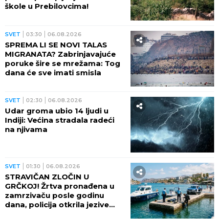
škole u Prebilovcima!
SVET
03:30
06.08.2026
SPREMA LI SE NOVI TALAS
MIGRANATA? Zabrinjavajuće
poruke šire se mrežama: Tog
dana će sve imati smisla
SVET
02:30
06.08.2026
Udar groma ubio 14 ljudi u
Indiji: Većina stradala radeći
na njivama
SVET
01:30
06.08.2026
STRAVIČAN ZLOČIN U
GRČKOJ! Žrtva pronađena u
zamrzivaču posle godinu
dana, policija otkrila jezive
okolnosti