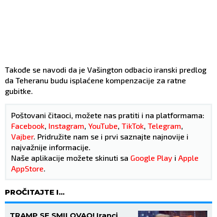
Takođe se navodi da je Vašington odbacio iranski predlog
da Teheranu budu isplaćene kompenzacije za ratne
gubitke.
Poštovani čitaoci, možete nas pratiti i na platformama:
Facebook
,
Instagram
,
YouTube
,
TikTok
,
Telegram
,
Vajber
. Pridružite nam se i prvi saznajte najnovije i
najvažnije informacije.
Naše aplikacije možete skinuti sa
Google Play
i
Apple
AppStore
.
PROČITAJTE I...
TRAMP SE SMILOVAO! Iranci