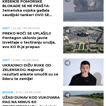
KRŠENJE POMORSKE
BLOKADE SE NE PRAŠTA:
Jemenska vojska gađala
saudijski tanker! OVO SE
OPASNO ZAKUVALO
SVET
22:28
05.08.2026
PREKO NOĆI SE UPLAŠILI!
Pentagon uklonio javne
izveštaje o testiranju oružja,
evo KO ih je prepao
SVET
21:58
05.08.2026
UKRAJINCI DIŽU RUKE OD
ZELENSKOG: Najnoviji
rezultati ankete smučili su se
lideru te zemlje!
REGION
21:14
05.08.2026
UŽAS! DUNAV KOD VUKOVARA
PAO NA MINUS 60