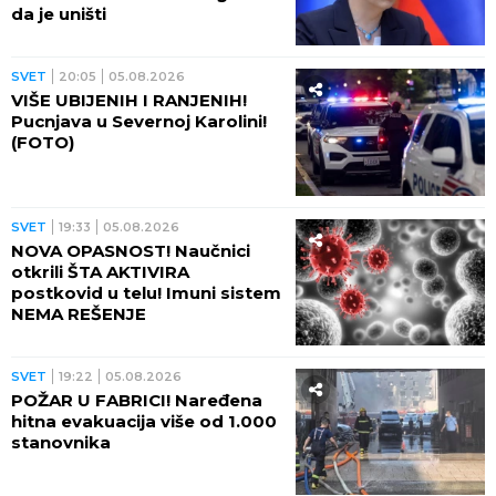
da je uništi
SVET
20:05
05.08.2026
VIŠE UBIJENIH I RANJENIH!
Pucnjava u Severnoj Karolini!
(FOTO)
SVET
19:33
05.08.2026
NOVA OPASNOST! Naučnici
otkrili ŠTA AKTIVIRA
postkovid u telu! Imuni sistem
NEMA REŠENJE
SVET
19:22
05.08.2026
POŽAR U FABRICI! Naređena
hitna evakuacija više od 1.000
stanovnika