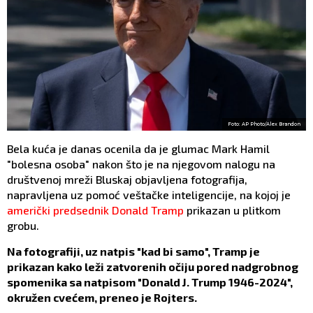
Foto: AP Photo/Alex Brandon
Bela kuća je danas ocenila da je glumac Mark Hamil
"bolesna osoba" nakon što je na njegovom nalogu na
društvenoj mreži Bluskaj objavljena fotografija,
napravljena uz pomoć veštačke inteligencije, na kojoj je
američki predsednik Donald Tramp
prikazan u plitkom
grobu.
Na fotografiji, uz natpis "kad bi samo", Tramp je
prikazan kako leži zatvorenih očiju pored nadgrobnog
spomenika sa natpisom "Donald J. Trump 1946-2024",
okružen cvećem, preneo je Rojters.