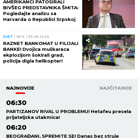
AMERIKANCI PATOSIRALI
BIVŠEG PREDSTAVNIKA ŠMITA:
Pogledajte analizu sa
Harvarda o Republici Srpskoj
SVET
18:12
05.08.2026
RAZNET BANKOMAT U FILIJALI
BANKE! Dvojica muškaraca
ekplozijom šokirali grad,
policija digla helikopter!
NAJNOVIJE
NAJČITANIJE
06:30
PARTIZANOV RIVAL U PROBLEMU! Hetafeu presela
prijateljska utakmica!
06:20
BEOGRAĐANI, SPREMITE SE! Danas bez struje