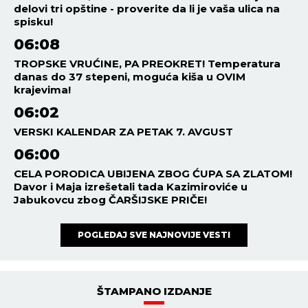
delovi tri opštine - proverite da li je vaša ulica na
spisku!
06:08
TROPSKE VRUĆINE, PA PREOKRET! Temperatura
danas do 37 stepeni, moguća kiša u OVIM
krajevima!
06:02
VERSKI KALENDAR ZA PETAK 7. AVGUST
06:00
CELA PORODICA UBIJENA ZBOG ĆUPA SA ZLATOM!
Davor i Maja izrešetali tada Kazimiroviće u
Jabukovcu zbog ČARŠIJSKE PRIČE!
POGLEDAJ SVE NAJNOVIJE VESTI
ŠTAMPANO IZDANJE