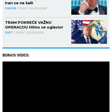
Iran se ne šali!
SUKOBI
12:00
04.05.2026
TRAM POKREĆE VAŽNU
OPERACIJU Hitno se oglasio!
SVET
23:55
03.05.2026
BONUS VIDEO: