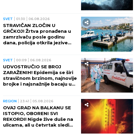
SVET
01:30
06.08.2026
STRAVIČAN ZLOČIN U
GRČKOJ! Žrtva pronađena u
zamrzivaču posle godinu
dana, policija otkrila jezive
okolnosti
SVET
00:09
06.08.2026
UDVOSTRUČIO SE BROJ
ZARAŽENIH! Epidemija se širi
stravičnom brzinom, najnovije
brojke i najsnažnije bacaju u
OČAJ
REGION
23:41
05.08.2026
OVAJ GRAD NA BALKANU SE
ISTOPIO, OBORENI SVI
REKORDI! Nigde žive duše na
ulicama, ali u četvrtak sledi
veliki preokret