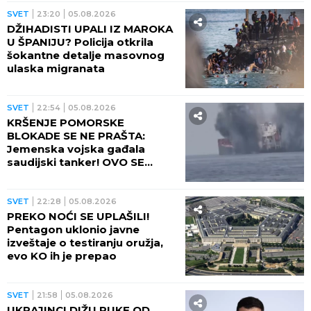
SVET
23:20
05.08.2026
DŽIHADISTI UPALI IZ MAROKA
U ŠPANIJU? Policija otkrila
šokantne detalje masovnog
ulaska migranata
SVET
22:54
05.08.2026
KRŠENJE POMORSKE
BLOKADE SE NE PRAŠTA:
Jemenska vojska gađala
saudijski tanker! OVO SE
OPASNO ZAKUVALO
SVET
22:28
05.08.2026
PREKO NOĆI SE UPLAŠILI!
Pentagon uklonio javne
izveštaje o testiranju oružja,
evo KO ih je prepao
SVET
21:58
05.08.2026
UKRAJINCI DIŽU RUKE OD