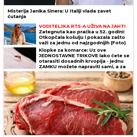
Misterija Janika Sinera: U Italiji vlada zavet
ćutanja
VODITELJKA RTS-A UŽIVA NA JAHTI
Zategnuta kao praćka u 52. godini:
Otkopčala košulju i pokazala zašto
važi za jednu od najzgodnijih (Foto)
Klopke za komarce: Uz ove
JEDNOSTAVNE TRIKOVE lako ćete se
otarasiti dosadnih krvopija - jednu
ZAMKU možete napraviti sami, a za
drugu vam ne treba BAŠ NIŠTA