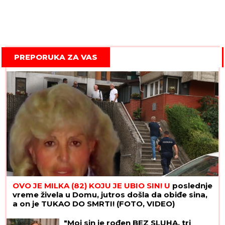
PREPORUKA ZA VAS
OVO JE MILKA (82) KOJU JE UBIO SIN! U
poslednje
vreme živela u Domu, jutros došla da obiđe sina,
a on je TUKAO DO SMRTI! (FOTO, VIDEO)
"Moj sin je rođen BEZ SLUHA, tri