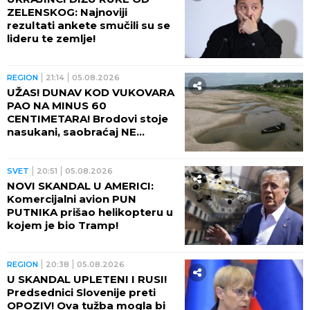
ZELENSKOG: Najnoviji
rezultati ankete smučili su se
lideru te zemlje!
REGION
21:14
05.08.2026
UŽAS! DUNAV KOD VUKOVARA
PAO NA MINUS 60
CENTIMETARA! Brodovi stoje
nasukani, saobraćaj NE
POSTOJI
SVET
20:51
05.08.2026
NOVI SKANDAL U AMERICI:
Komercijalni avion PUN
PUTNIKA prišao helikopteru u
kojem je bio Tramp!
REGION
20:38
05.08.2026
U SKANDAL UPLETENI I RUSI!
Predsednici Slovenije preti
OPOZIV! Ova tužba mogla bi