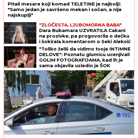
Pitali mesare koji komad TELETINE je najbolji:
"Samo jedan je savršeno mekan i sočan, a nije
najskuplji"
"ZLOČESTA, LJUBOMORNA BABA"
Dara Bubamara UZVRATILA Cakani
na prozivke, pa progovorila o dečku
i šokirala komentarom o Seki Aleksić
(VIDEO)
"Toliko želiš da vidimo tvoje INTIMNE
DELOVE": Poznatu glumicu ucenjivali
GOLIM FOTOGRAFIJAMA, kad ih je
sama objavila usledio je ŠOK