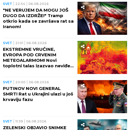
SVET
22:54
06.08.2026
"NE VERUJEM DA MOGU JOŠ
DUGO DA IZDRŽE!" Tramp
otkrio kada se završava rat sa
Iranom!
SVET
21:01
06.08.2026
EKSTREMNE VRUĆINE,
EVROPA POD CRVENIM
METEOALARMOM! Novi
toplotni talas izazvao neviđeni
haos - besne požari, veliki
problem u energetici!
SVET
20:00
06.08.2026
PUTINOV NOVI GENERAL
SMRT! Rat u Ukrajini ulazi u još
krvaviju fazu
SVET
11:39
06.08.2026
ZELENSKI OBJAVIO SNIMKE