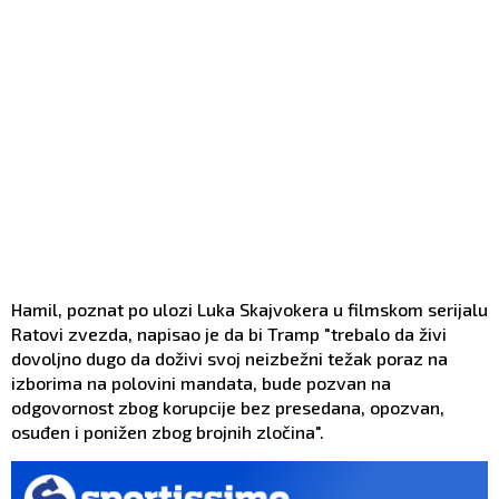
Hamil, poznat po ulozi Luka Skajvokera u filmskom serijalu
Ratovi zvezda, napisao je da bi Tramp "trebalo da živi
dovoljno dugo da doživi svoj neizbežni težak poraz na
izborima na polovini mandata, bude pozvan na
odgovornost zbog korupcije bez presedana, opozvan,
osuđen i ponižen zbog brojnih zločina".