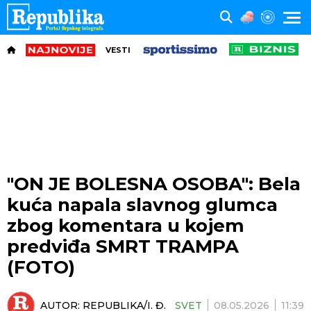
VESTI
"ON JE BOLESNA OSOBA": Bela
kuća napala slavnog glumca
zbog komentara u kojem
predviđa SMRT TRAMPA
(FOTO)
AUTOR:
REPUBLIKA/I. Đ.
SVET
08.05.2026
11:39