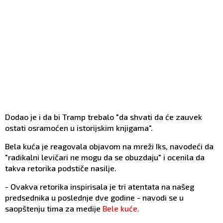
Dodao je i da bi Tramp trebalo "da shvati da će zauvek
ostati osramoćen u istorijskim knjigama".
Bela kuća je reagovala objavom na mreži Iks, navodeći da
"radikalni levičari ne mogu da se obuzdaju" i ocenila da
takva retorika podstiče nasilje.
- Ovakva retorika inspirisala je tri atentata na našeg
predsednika u poslednje dve godine - navodi se u
saopštenju tima za medije
Bele kuće.