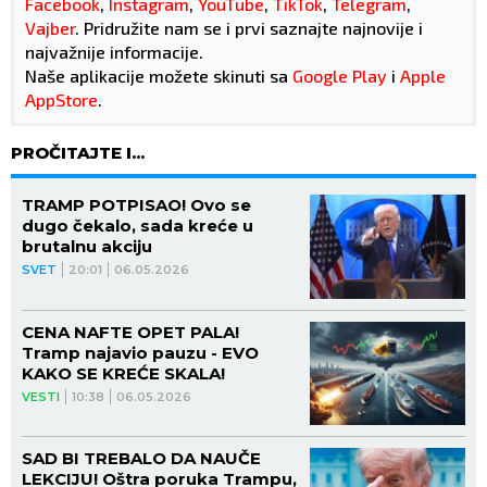
Facebook
,
Instagram
,
YouTube
,
TikTok
,
Telegram
,
Vajber
. Pridružite nam se i prvi saznajte najnovije i
najvažnije informacije.
Naše aplikacije možete skinuti sa
Google Play
i
Apple
AppStore
.
PROČITAJTE I...
TRAMP POTPISAO! Ovo se
dugo čekalo, sada kreće u
brutalnu akciju
SVET
20:01
06.05.2026
CENA NAFTE OPET PALA!
Tramp najavio pauzu - EVO
KAKO SE KREĆE SKALA!
VESTI
10:38
06.05.2026
SAD BI TREBALO DA NAUČE
LEKCIJU! Oštra poruka Trampu,