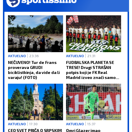
AKTUELNO
23:36
AKTUELNO
21:31
NEČUVENO! Tur de Frans
FUDBALSKA PLANETA SE
proverava GRUDI
TRESE! Drugi STRAŠAN
biciklistkinja, da vide da li
potpis koji je FK Real
varaju! (FOTO)
Madrid izveo znači samo
jedno: Titula Lige
šampiona je obaveza!
AKTUELNO
17:30
AKTUELNO
15:37
CEO SVET PRIČA O SRPSKIM
Omri Glazer imao