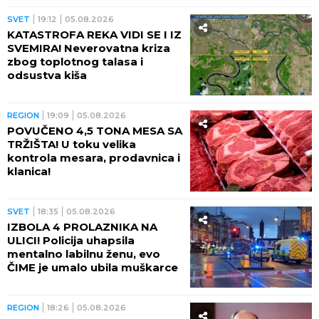
SVET
19:12
05.08.2026
KATASTROFA REKA VIDI SE I IZ
SVEMIRA! Neverovatna kriza
zbog toplotnog talasa i
odsustva kiša
REGION
19:09
05.08.2026
POVUČENO 4,5 TONA MESA SA
TRŽIŠTA! U toku velika
kontrola mesara, prodavnica i
klanica!
SVET
18:35
05.08.2026
IZBOLA 4 PROLAZNIKA NA
ULICI! Policija uhapsila
mentalno labilnu ženu, evo
ČIME je umalo ubila muškarce
REGION
18:26
05.08.2026