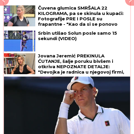
Čuvena glumica SMRŠALA 22
KILOGRAMA, pa se skinula u kupaći:
Fotografije PRE I POSLE su
frapantne - "Kao da si se ponovo
rodila"
Srbin utišao Solun posle samo 15
sekundi (VIDEO)
Jovana Jeremić PREKINULA
ĆUTANJE, šalje poruku bivšem i
otkriva NEPOZNATE DETALJE:
"Devojka je radnica u njegovoj firmi,
pravi bureke"