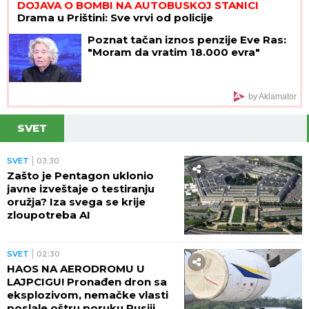
DOJAVA O BOMBI NA AUTOBUSKOJ STANICI
Drama u Prištini: Sve vrvi od policije
Poznat tačan iznos penzije Eve Ras:
"Moram da vratim 18.000 evra"
by Aklamator
SVET
SVET
03:30
Zašto je Pentagon uklonio
javne izveštaje o testiranju
oružja? Iza svega se krije
zloupotreba AI
SVET
02:30
HAOS NA AERODROMU U
LAJPCIGU! Pronađen dron sa
eksplozivom, nemačke vlasti
poslale oštru poruku Rusiji