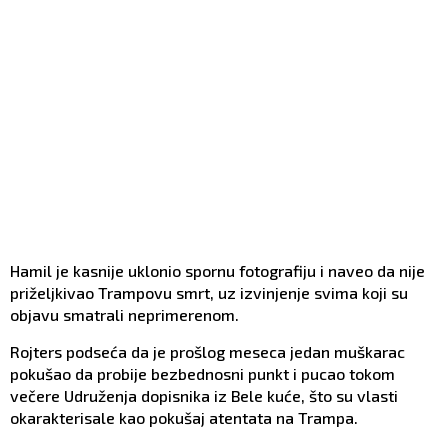
Hamil je kasnije uklonio spornu fotografiju i naveo da nije
priželjkivao Trampovu smrt, uz izvinjenje svima koji su
objavu smatrali neprimerenom.
Rojters podseća da je prošlog meseca jedan muškarac
pokušao da probije bezbednosni punkt i pucao tokom
večere Udruženja dopisnika iz Bele kuće, što su vlasti
okarakterisale kao pokušaj atentata na Trampa.