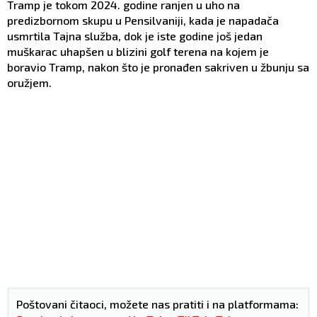
Tramp je tokom 2024. godine ranjen u uho na
predizbornom skupu u Pensilvaniji, kada je napadača
usmrtila Tajna služba, dok je iste godine još jedan
muškarac uhapšen u blizini golf terena na kojem je
boravio Tramp, nakon što je pronađen sakriven u žbunju sa
oružjem.
Poštovani čitaoci, možete nas pratiti i na platformama: