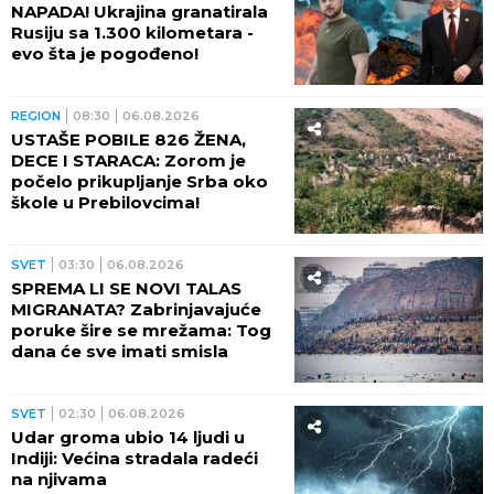
NAPADA! Ukrajina granatirala
Rusiju sa 1.300 kilometara -
evo šta je pogođeno!
REGION
08:30
06.08.2026
USTAŠE POBILE 826 ŽENA,
DECE I STARACA: Zorom je
počelo prikupljanje Srba oko
škole u Prebilovcima!
SVET
03:30
06.08.2026
SPREMA LI SE NOVI TALAS
MIGRANATA? Zabrinjavajuće
poruke šire se mrežama: Tog
dana će sve imati smisla
SVET
02:30
06.08.2026
Udar groma ubio 14 ljudi u
Indiji: Većina stradala radeći
na njivama