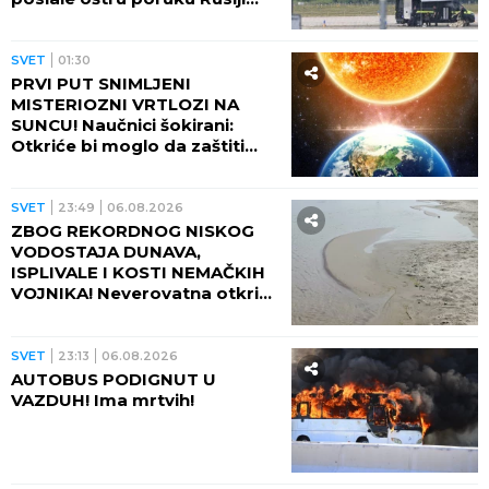
(FOTO)
SVET
01:30
PRVI PUT SNIMLJENI
MISTERIOZNI VRTLOZI NA
SUNCU! Naučnici šokirani:
Otkriće bi moglo da zaštiti
Zemlju od katastrofalnih
posledica
SVET
23:49
06.08.2026
ZBOG REKORDNOG NISKOG
VODOSTAJA DUNAVA,
ISPLIVALE I KOSTI NEMAČKIH
VOJNIKA! Neverovatna otkrića
ređaju se jedno za drugim -
pored njih motocikl Vermahta!
SVET
23:13
06.08.2026
AUTOBUS PODIGNUT U
VAZDUH! Ima mrtvih!