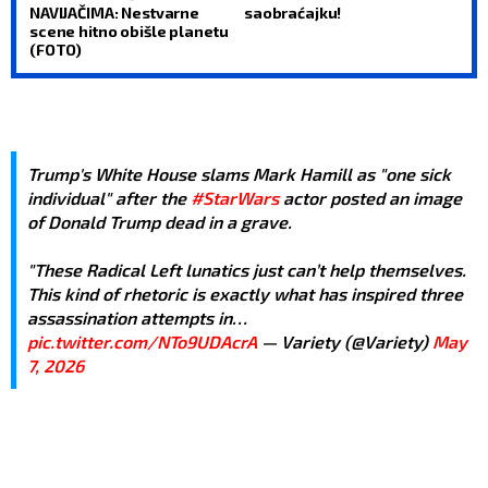
NAVIJAČIMA: Nestvarne
saobraćajku!
scene hitno obišle planetu
(FOTO)
Trump's White House slams Mark Hamill as "one sick
individual" after the
#StarWars
actor posted an image
of Donald Trump dead in a grave.
"These Radical Left lunatics just can’t help themselves.
This kind of rhetoric is exactly what has inspired three
assassination attempts in…
pic.twitter.com/NTo9UDAcrA
— Variety (@Variety)
May
7, 2026