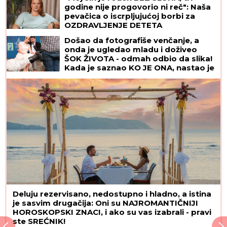
godine nije progovorio ni reč": Naša
pevačica o iscrpljujućoj borbi za
OZDRAVLJENJE DETETA
Došao da fotografiše venčanje, a
onda je ugledao mladu i doživeo
ŠOK ŽIVOTA - odmah odbio da slika!
Kada je saznao KO JE ONA, nastao je
opšti HAOS
Deluju rezervisano, nedostupno i hladno, a istina
je sasvim drugačija: Oni su NAJROMANTIČNIJI
HOROSKOPSKI ZNACI, i ako su vas izabrali - pravi
ste SREĆNIK!