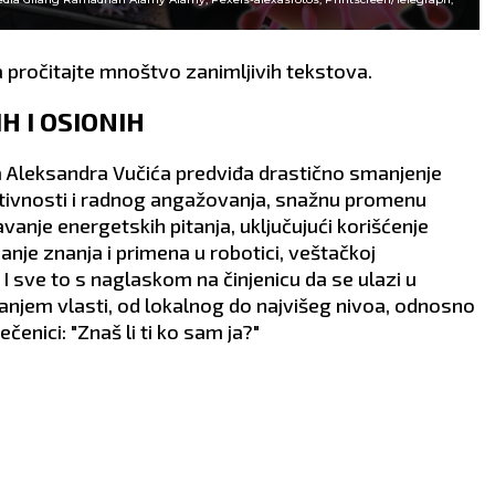
 pročitajte mnoštvo zanimljivih tekstova.
H I OSIONIH
ka Aleksandra Vučića predviđa drastično smanjenje
ktivnosti i radnog angažovanja, snažnu promenu
nje energetskih pitanja, uključujući korišćenje
anje znanja i primena u robotici, veštačkoj
 I sve to s naglaskom na činjenicu da se ulazi u
njem vlasti, od lokalnog do najvišeg nivoa, odnosno
enici: "Znaš li ti ko sam ja?"