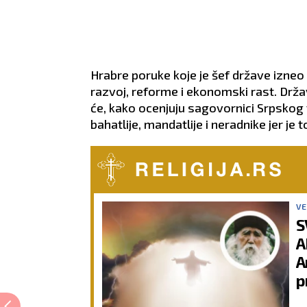
Hrabre poruke koje je šef države izneo
razvoj, reforme i ekonomski rast. Drža
će, kako ocenjuju sagovornici Srpskog 
bahatlije, mandatlije i neradnike jer je t
VE
S
A
A
p