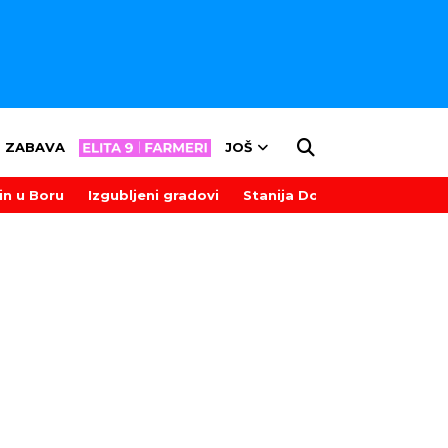
ZABAVA
JOŠ
in u Boru
Izgubljeni gradovi
Stanija Dobrojević