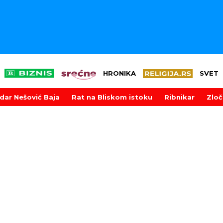
HRONIKA
SVET
dar Nešović Baja
Rat na Bliskom istoku
Ribnikar
Zloč