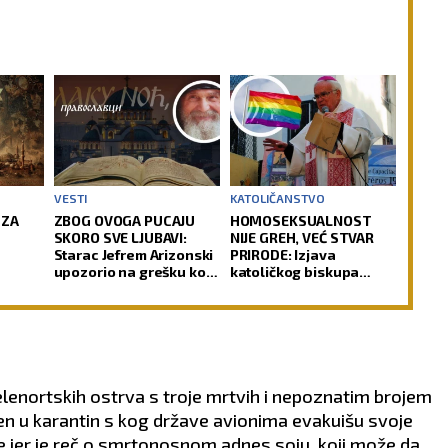
VESTI
KATOLIČANSTVO
 ZA
ZBOG OVOGA PUCAJU
HOMOSEKSUALNOST
SKORO SVE LJUBAVI:
NIJE GREH, VEĆ STVAR
Starac Jefrem Arizonski
PRIRODE: Izjava
upozorio na grešku koju
katoličkog biskupa
mnogi prave
izazvala buru u Crkvi
lenortskih ostrva s troje mrtvih i nepoznatim brojem
en u karantin s kog države avionima evakuišu svoje
e jer je reč o smrtonosnom adnes soju, koji može da