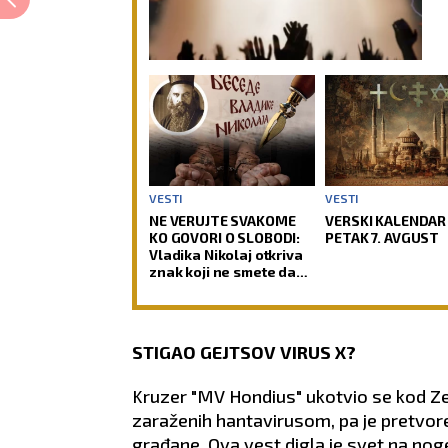
VESTI
VESTI
NE VERUJTE SVAKOME
VERSKI KALENDAR
KO GOVORI O SLOBODI:
PETAK 7. AVGUST
Vladika Nikolaj otkriva
znak koji ne smete da
previdite
STIGAO GEJTSOV VIRUS X?
Kruzer "MV Hondius" ukotvio se kod Ze
zaraženih hantavirusom, pa je pretvor
građane. Ova vest digla je svet na nog