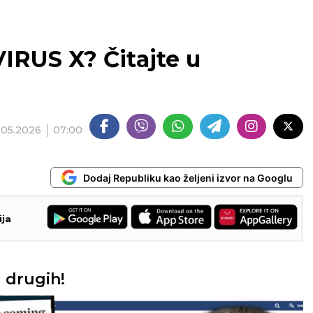
RUS X? Čitajte u
.05.2026
07:00
Dodaj Republiku kao željeni izvor na Googlu
ija
 drugih!