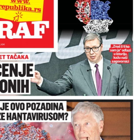
tanošću.
pokažete emocije.
VLJE:
Više se
ZDRAVLJE:
Obratite pažnj
rajte.
na želudac.