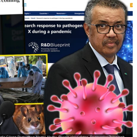
imedia Gilang Ramadhan Alamy Alamy, Pexels-alexasfotos, Printscreen/Telegraph,