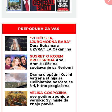
PREPORUKA ZA VAS
"ZLOČESTA,
LJUBOMORNA BABA"
Dara Bubamara
UZVRATILA Cakani na
prozivke, pa
SUSRET O KOJEM
progovorila o dečku i
BRUJI SRBIJA
Aneli
šokirala komentarom o
Ahmić stiže na
Seki Aleksić (VIDEO)
suočavanje sa Neriom i
Hanom, fanovi se
Drama u opštini Kovin!
nadaju da se u sve
Vatrena stihija sa
umeša i Sita Ahmić
Deliblatske peščare se
širi, hitno proglašena
vanredna situacija!
VELIKA GOSPOJINA
ove godine zbunjuje
vernike: Svi misle da
znaju pravila
proslavljanja
Bogorodičinog