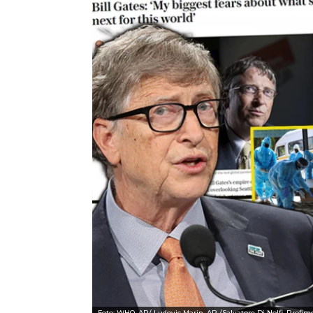
Foto: WHO, AP/ Ludovic Marin, AP /Salvatore Di Nolfi, Prof