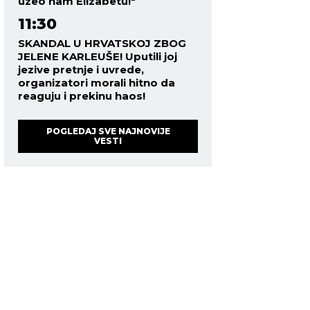
uzeo nam Elizabetu!"
11:30
SKANDAL U HRVATSKOJ ZBOG
JELENE KARLEUŠE! Uputili joj
jezive pretnje i uvrede,
organizatori morali hitno da
reaguju i prekinu haos!
POGLEDAJ SVE NAJNOVIJE
VESTI