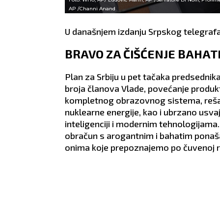
AP /Channi Anand
U današnjem izdanju Srpskog telegrafa
BRAVO ZA ČIŠĆENJE BAHATI
Plan za Srbiju u pet tačaka predsedni
broja članova Vlade, povećanje produ
kompletnog obrazovnog sistema, rešava
nuklearne energije, kao i ubrzano usvaj
inteligenciji i modernim tehnologijama.
obračun s arogantnim i bahatim ponaša
onima koje prepoznajemo po čuvenoj reč