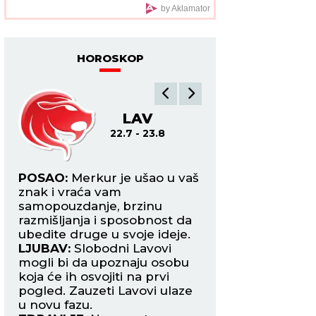
praznika, ali OVAJ
by Aklamator
DETALJ MENJA SVE
HOROSKOP
LAV
DE
22.7 - 23.8
24.8
na
POSAO:
Merkur je ušao u vaš
POSAO:
Neko bi d
znak i vraća vam
mogao da vam pov
samopouzdanje, brzinu
zadatak ili poslovn
razmišljanja i sposobnost da
upravo način na k
ubedite druge u svoje ideje.
reagovali doneće 
pši
LJUBAV:
Slobodni Lavovi
poverenje i poštov
mogli bi da upoznaju osobu
LJUBAV:
Slobodne 
aku
koja će ih osvojiti na prvi
mogle da obnove 
zmu
pogled. Zauzeti Lavovi ulaze
osobom iz prošlosti
u novu fazu.
upoznaju nekoga k