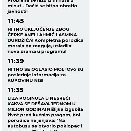
Problemi se nižu iz minuta u
minut - Dačić se hitno obratio
javnosti!
11:45
HITNO UKLJUČENJE ZBOG
ĆERKE ANELI AHMIĆ I ASMINA
DURDŽIĆA! Kompletna porodica
morala da reaguje, usledila
nova drama u programu!
11:39
HITNO SE OGLASIO MOL! Ovo su
poslednje informacija za
KUPOVINU NIS!
11:35
LIZA POGINULA U NESREĆI
KAKVA SE DEŠAVA JEDNOM U
MILION GODINA! Nišlijka izgubila
život pred kućnim pragom, bol
porodice ne jenjava: "Na
autobusu se otvorio poklopac i