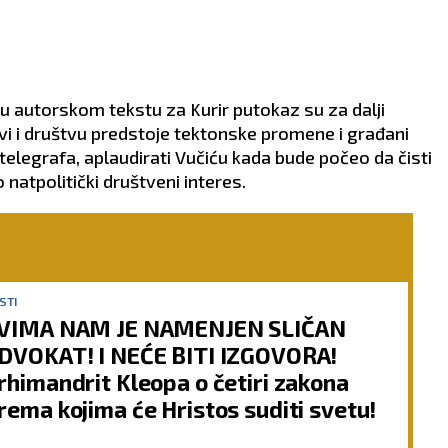
 u autorskom tekstu za Kurir putokaz su za dalji
vi i društvu predstoje tektonske promene i građani
telegrafa, aplaudirati Vučiću kada bude počeo da čisti
o natpolitički društveni interes.
STI
VIMA NAM JE NAMENJEN SLIČAN
DVOKAT! I NEĆE BITI IZGOVORA!
rhimandrit Kleopa o četiri zakona
rema kojima će Hristos suditi svetu!