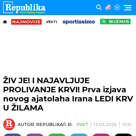
VESTI
ŽIV JE! I NAJAVLJUJE
PROLIVANJE KRVI! Prva izjava
novog ajatolaha Irana LEDI KRV
U ŽILAMA
AUTOR:
REPUBLIKA/I. Đ.
SVET
12.03.2026
14:51