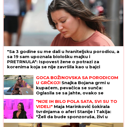
"Sa 3 godine su me dali u hraniteljsku porodicu, a
sa 19 sam upoznala biološku majku i
PRETRNULA": Ispovest žene o potrazi za
korenima koja se nije završila kao u bajci
KRVAVI EVRI
Dok su Milica i Marko
mučili pekara (73) tokom intimnog
odnosa, Martina (30) je u "puntu"
radila JEDNU stvar! (FOTO, VIDEO)
GOCA BOŽINOVSKA SA PORODICOM
U GRČKOJ!
Snajka Bojana grmi u
kupaćem, pevačica se sunča:
Oglasila se sa jahte, ovako se
baškare (FOTO)