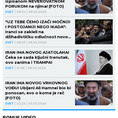
ispisanom NEVEROVATNOM
PORUKOM na njima! (FOTO)
SVET
09:34
09.03.2026
"UZ TEBE ĆEMO IZAĆI MOĆNIJI
I POSTOJANIJI NEGO IKADA":
Iranci se zakleli na
džihadističku odlučnost novom
ajatolahu!
SVET
08:33
09.03.2026
IRAN IMA NOVOG AJATOLAHA!
Čeka se sada ključni trenutak,
ovo zanima i TRAMPA!
SVET
12:06
08.03.2026
IRAN IMA NOVOG VRHOVNOG
VOĐU! Ubijeni Ali Hamnei bio bi
ponosan, evo o kome je reč
(FOTO)
SVET
22:25
03.03.2026
BONUS VIDEO