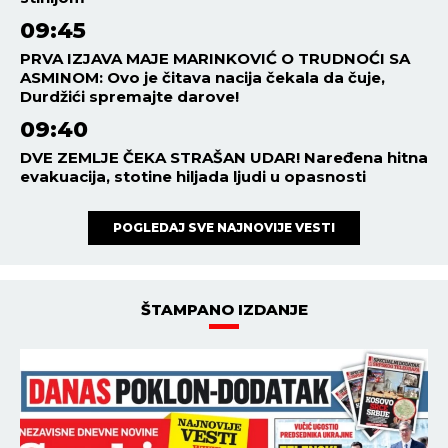
upozorenje meteorologa -
DANAS TEMPERATURE STIGLE
I DO 48 STEPENI!
SVET
18:01
07.08.2026
SUKOB ITALIJE I ŠPANIJE!
Madrid postavio ultimatum
Rimu - Sančez dao rok od 48
sati Meloni da povuče ovu
odluku, ona kratko rekla da
neće!
REGION
17:58
07.08.2026
RESTRIKCIJE VODE U
OMILJENOM LETOVALIŠTU
SRBA U CRNOJ GORI! Turisti
besni, prete da će otići i
otkazati smeštaj - POTPUNO
RASULO!
REGION
17:46
07.08.2026
"SLEDEĆI PUT NIGDE BEZ
KLJUČEVA!" Marko zaboravio
ženu na granici i krenuo ka
Nemačkoj - JELENA OTIŠLA
DO TOALETA, PA DOŽIVELA