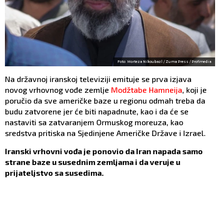
Foto: Morteza Nikoubazl / Zuma Press / Profimedia
Na državnoj iranskoj televiziji emituje se prva izjava
novog vrhovnog vođe zemlje
Modžtabe Hamneija
, koji je
poručio da sve američke baze u regionu odmah treba da
budu zatvorene jer će biti napadnute, kao i da će se
nastaviti sa zatvaranjem Ormuskog moreuza, kao
sredstva pritiska na Sjedinjene Američke Države i Izrael.
Iranski vrhovni vođa je ponovio da Iran napada samo
strane baze u susednim zemljama i da veruje u
prijateljstvo sa susedima.