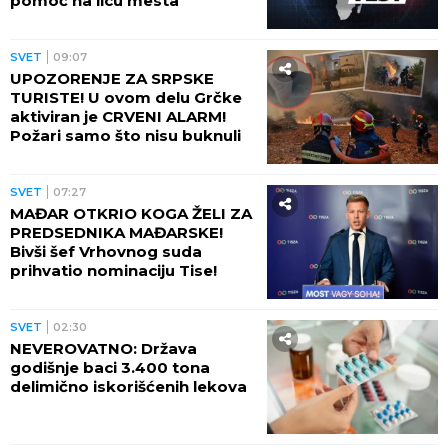
Sijena Miler rodila dvoje dece 15 godina mlađem,
pa otkrila ono o ČEMU JE ĆUTALA MESECIMA:
Jednom fotografijom stavila tačku na nagađanja
Dirljiv gest Argentinca: De Pol
oduševio sve emotivnom reakcijom
posvećenoj Mesiju
by Aklamator
SVET