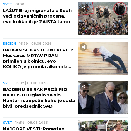
SVET
10:10
UMALO SUDAR DVA AVIONA
NA PISTI! Haos na aerodromu,
stotine putnika PRETRNULO
OD STRAHA!
SVET
09:40
DVE ZEMLJE ČEKA STRAŠAN
UDAR! Naređena hitna
evakuacija, stotine hiljada ljudi
u opasnosti
SVET
09:23
PREVRNUO SE AUTOBUS SA
TURISTIMA, IMA MNOGO
POVREĐENIH! Policija i hitna
pomoć na licu mesta
SVET
09:07
UPOZORENJE ZA SRPSKE