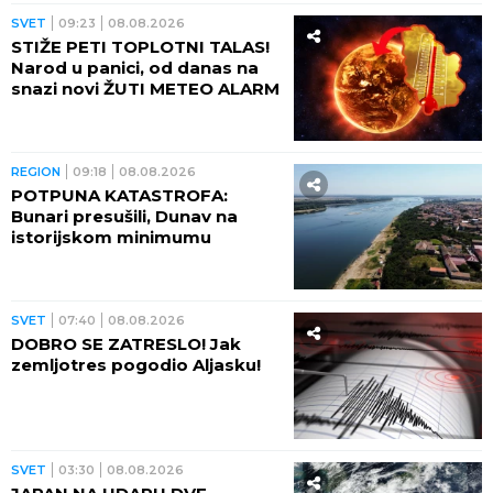
SVET
12:02
08.08.2026
PROVERENA VEZA: Bivši lični
advokat Donalda Trampa
potvrđen za državnog tužioca
SAD
SVET
11:35
08.08.2026
ZELENSKI SE OGLASIO IZ
BEOGRADA: Otkrio šta su Rusi
noćas uradili u Kijevskoj
oblasti! IMA I MRTVIH
SVET
10:59
08.08.2026
HAOS OKO SNIMKA: Francuska
ambasada u Kongu u prvom
planu, narod u neverici što je
OVO ugledalo SVETLOST
DANA (VIDEO)
SVET
10:26
08.08.2026