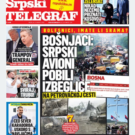
ŠOK ŽIVOTA!
NAJNOVIJE
NAJČITANIJE
10:10
UMALO SUDAR DVA AVIONA NA PISTI! Haos na
aerodromu, stotine putnika PRETRNULO OD
STRAHA!
09:59
NESTAO MLADIĆ (28) KOD BORČE! Otišao po drva,
pa potonuo u mulj!
09:48
"UMORNI SU, ALI NEĆE STATI DOK IMA VATRE":
Oglasio se Dačić i pohvalio borbu vatrogasaca sa
stihijom
09:45
PRVA IZJAVA MAJE MARINKOVIĆ O TRUDNOĆI SA
ASMINOM: Ovo je čitava nacija čekala da čuje,