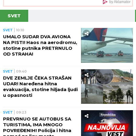
Novi udarac za Jelenu Radanović nakon drame sa
Raletom i Anom Nikolić: Oglasila se zbog
novonastale situacije
BAŠTENSKA RUŽA
donosi boje i
eleganciju u svako dvorište: Cveta
nedeljama i izgleda kao raskošni
buket, a ne traži mnogo
ŽENI SE DEJAN STANKOVIĆ KRALJ!
Prelepa doktorka u raskošnoj
venčanici, on u odelu sa crvenom
kravatom: Ne skidaju osmeh pred
crkveno venčanje