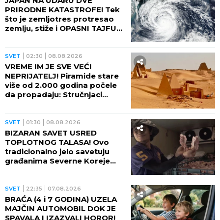
UPOZORENJE ZA SRPSKE
TURISTE: Ove lokacije po
VEOMA VISOKIM RIZIKOM su
od požara!
REGION
10:05
08.08.2026
HAOS U RUDNIKU: Rudari
proveli i ČETVRTU NOĆ u jami!
Balkan u neverici
SVET
09:48
08.08.2026
POČELO JE! Američka
kompanija stigla na Grenland!
Tramp se smeška, sprema se
bušenje nafte BEZ DOZVOLE
LOKALNIH VLASTI
SVET
09:23
08.08.2026
STIŽE PETI TOPLOTNI TALAS!
Narod u panici, od danas na
snazi novi ŽUTI METEO ALARM