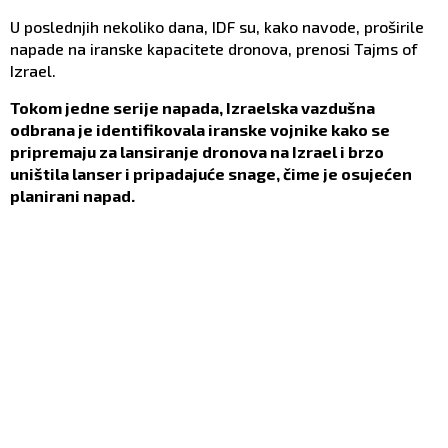
U poslednjih nekoliko dana, IDF su, kako navode, proširile
napade na iranske kapacitete dronova, prenosi Tajms of
Izrael.
Tokom jedne serije napada, Izraelska vazdušna
odbrana je identifikovala iranske vojnike kako se
pripremaju za lansiranje dronova na Izrael i brzo
uništila lanser i pripadajuće snage, čime je osujećen
planirani napad.