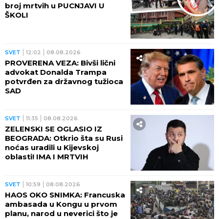
TURISTE! U ovom delu Grčke
aktiviran je CRVENI ALARM!
Požari samo što nisu buknuli
SVET
07:27
MAĐAR OTKRIO KOGA ŽELI ZA
PREDSEDNIKA MAĐARSKE!
Bivši šef Vrhovnog suda
prihvatio nominaciju Tise!
SVET
02:30
NEVEROVATNO: Država
godišnje baci 3.400 tona
delimično iskorišćenih lekova
SVET
01:30
LAŽU? Broj migranata u Seuti
veći od zvaničnih procena,
evo koliko ih je ZAISTA tamo