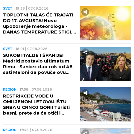
naređene evakuacije
SVET
02:30
08.08.2026
VREME IM JE SVE VEĆI
NEPRIJATELJ! Piramide stare
više od 2.000 godina počele
da propadaju: Stručnjaci
upozoravaju na najgori
scenario
SVET
01:30
08.08.2026
BIZARAN SAVET USRED
TOPLOTNOG TALASA! Ovo
tradicionalno jelo savetuju
građanima Severne Koreje
tokom najvećih vrućina
SVET
22:35
07.08.2026
BRAĆA (4 i 7 GODINA) UZELA
MAJČIN AUTOMOBIL DOK JE
SPAVALA I IZAZVALI HOROR!
Očevici kažu da su vozili blizu
100 na sat - ZA NEVEROVATI
ŠTA SE DOGODILO!
SVET
21:07
07.08.2026