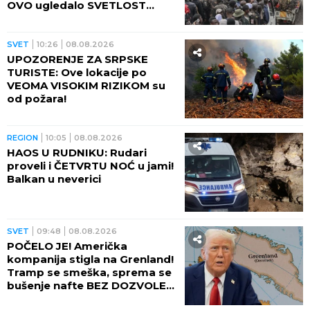
REGION
16:39
08.08.2026
BALKAN SE KRSTI U NEVERICI:
Muškarac MRTAV PIJAN
primljen u bolnicu, evo
KOLIKO je promila alkohola
imao u krvi!
SVET
15:07
08.08.2026
BAJDENU SE RAK PROŠIRIO
NA KOSTI! Oglasio se sin
Hanter i saopštio kako je sada
bivši predsednik SAD
SVET
14:54
08.08.2026
NAJGORE VESTI: Porastao
broj mrtvih u PUCNJAVI U
ŠKOLI