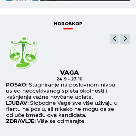
Durdžići spremajte darove!
09:40
DVE ZEMLJE ČEKA STRAŠAN UDAR! Naređena hitna
evakuacija, stotine hiljada ljudi u opasnosti
POGLEDAJ SVE NAJNOVIJE VESTI
ŠTAMPANO IZDANJE