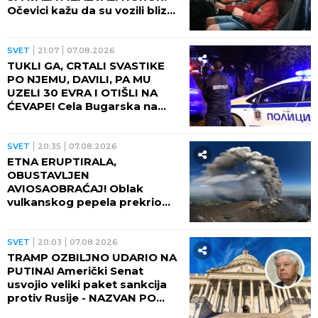
REGION
09:18
08.08.2026
POTPUNA KATASTROFA:
Bunari presušili, Dunav na
istorijskom minimumu
SVET
07:40
08.08.2026
DOBRO SE ZATRESLO! Jak
zemljotres pogodio Aljasku!
SVET
03:30
08.08.2026
JAPAN NA UDARU DVE
PRIRODNE KATASTROFE! Tek
što je zemljotres protresao
zemlju, stiže i OPASNI TAJFUN:
Otkazano više od 500 letova,