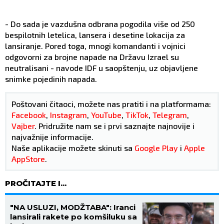
- Do sada je vazdušna odbrana pogodila više od 250
bespilotnih letelica, lansera i desetine lokacija za
lansiranje. Pored toga, mnogi komandanti i vojnici
odgovorni za brojne napade na Državu Izrael su
neutralisani - navode IDF u saopštenju, uz objavljene
snimke pojedinih napada.
Poštovani čitaoci, možete nas pratiti i na platformama:
Facebook
,
Instagram
,
YouTube
,
TikTok
,
Telegram
,
Vajber
. Pridružite nam se i prvi saznajte najnovije i
najvažnije informacije.
Naše aplikacije možete skinuti sa
Google Play
i
Apple
AppStore
.
PROČITAJTE I...
"NA USLUZI, MODŽTABA": Iranci
lansirali rakete po komšiluku sa