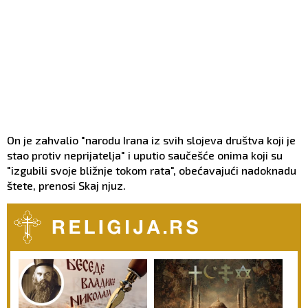
On je zahvalio "narodu Irana iz svih slojeva društva koji je
stao protiv neprijatelja" i uputio saučešće onima koji su
"izgubili svoje bližnje tokom rata", obećavajući nadoknadu
štete, prenosi Skaj njuz.