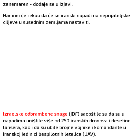
zanemaren - dodaje se u izjavi.
Hamnei će rekao da će se iranski napadi na neprijateljske
ciljeve u susednim zemljama nastaviti.
Izraelske odbrambene snage
(IDF) saopštile su da su u
napadima uništile više od 250 iranskih dronova i desetine
lansera, kao i da su ubile brojne vojnike i komandante u
iranskoj jedinici bespilotnih letelica (UAV).