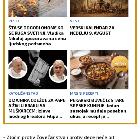
VESTI
VESTI
ŠTA SE DOGODI ONOME KO
VERSKI KALENDAR ZA
SE RUGA SVETINJI: Vladika
NEDELJU 9. AVGUST
Nikolaj upozorava na cenu
ljudskog podsmeha
KATOLIČANSTVO
MRSNI RECEPTI
DIZAJNIRA ODEŽDE ZA PAPE,
PEKARSKI ĐUVEČ IZ STARE
A ŽIVI U BRAKU SA
SRPSKE KUHINJE: Jedan
MUŠKARCEM: Izjave
sastojak mu daje poseban
modnog kreatora Filipa
ukus, a recept je
Sorčinela otvorile
jednostavniji nego što
neprijatno pitanje za
mislite
Katoličku crkvu
- Zločin protiv čovečanstva i protiv dece neće biti