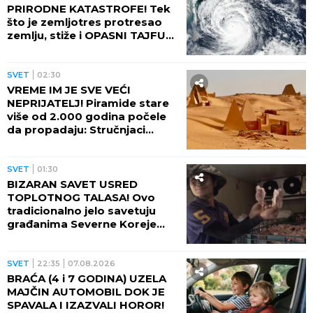
PRIRODNE KATASTROFE! Tek
što je zemljotres protresao
zemlju, stiže i OPASNI TAJFUN:
Otkazano više od 500 letova,
naređene evakuacije
SVET
02:30
VREME IM JE SVE VEĆI
NEPRIJATELJ! Piramide stare
više od 2.000 godina počele
da propadaju: Stručnjaci
upozoravaju na najgori
scenario
SVET
01:30
BIZARAN SAVET USRED
TOPLOTNOG TALASA! Ovo
tradicionalno jelo savetuju
građanima Severne Koreje
tokom najvećih vrućina
SVET
22:35
07.08.2026
BRAĆA (4 i 7 GODINA) UZELA
MAJČIN AUTOMOBIL DOK JE
SPAVALA I IZAZVALI HOROR!