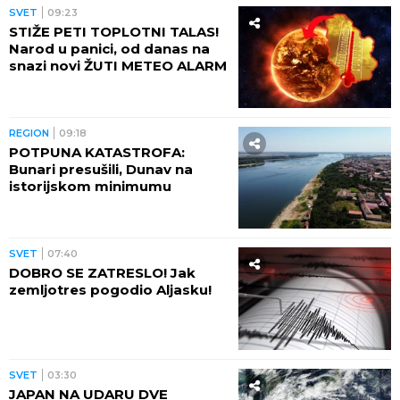
SVET
09:23
STIŽE PETI TOPLOTNI TALAS!
Narod u panici, od danas na
snazi novi ŽUTI METEO ALARM
REGION
09:18
POTPUNA KATASTROFA:
Bunari presušili, Dunav na
istorijskom minimumu
SVET
07:40
DOBRO SE ZATRESLO! Jak
zemljotres pogodio Aljasku!
SVET
03:30
JAPAN NA UDARU DVE