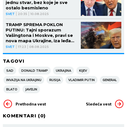
jednu stvar, bez koje je sve
ostalo besmisleno
SVET
20:35
10.08.2025
TRAMP SPREMA POKLON
PUTINU: Tajni sporazum
Vašingtona i Moskve, pravi se
nova mapa Ukrajine, iza leđa
Kijeva
SVET
17:23
08.08.2025
TAGOVI
SAD
DONALD TRAMP
UKRAJINA
KIJEV
INVAZIJA NA UKRAJINU
RUSIJA
VLADIMIR PUTIN
GENERAL
BLATO
JAVELIN
Prethodna vest
Sledeća vest
KOMENTARI (
0
)