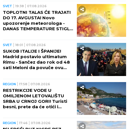
GREJEMU!
SVET
19:38
07.08.2026
TOPLOTNI TALAS ĆE TRAJATI
DO 17. AVGUSTA! Novo
upozorenje meteorologa -
DANAS TEMPERATURE STIGLE
I DO 48 STEPENI!
SVET
18:01
07.08.2026
SUKOB ITALIJE I ŠPANIJE!
Madrid postavio ultimatum
Rimu - Sančez dao rok od 48
sati Meloni da povuče ovu
odluku, ona kratko rekla da
neće!
REGION
17:58
07.08.2026
RESTRIKCIJE VODE U
OMILJENOM LETOVALIŠTU
SRBA U CRNOJ GORI! Turisti
besni, prete da će otići i
otkazati smeštaj - POTPUNO
RASULO!
REGION
17:46
07.08.2026