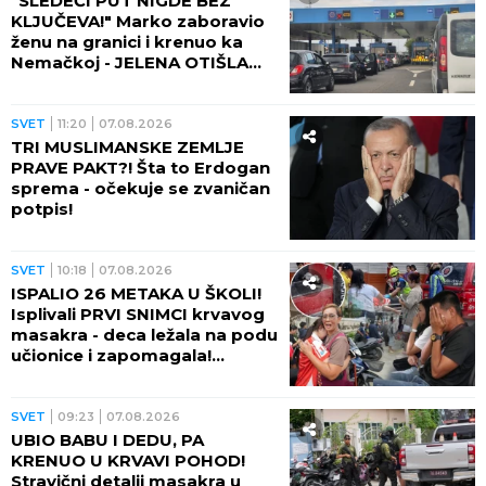
"SLEDEĆI PUT NIGDE BEZ
KLJUČEVA!" Marko zaboravio
ženu na granici i krenuo ka
Nemačkoj - JELENA OTIŠLA
DO TOALETA, PA DOŽIVELA
ŠOK ŽIVOTA!
SVET
11:20
07.08.2026
TRI MUSLIMANSKE ZEMLJE
PRAVE PAKT?! Šta to Erdogan
sprema - očekuje se zvaničan
potpis!
SVET
10:18
07.08.2026
ISPALIO 26 METAKA U ŠKOLI!
Isplivali PRVI SNIMCI krvavog
masakra - deca ležala na podu
učionice i zapomagala!
(VIDEO)
SVET
09:23
07.08.2026
UBIO BABU I DEDU, PA
KRENUO U KRVAVI POHOD!
Stravični detalji masakra u