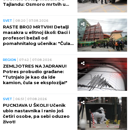
Tajlandu: Osmoro mrtvih u
školi, najmanje 15 osoba
ranjeno! (FOTO)
SVET
08:20
07.08.2026
RASTE BROJ MRTVIH! Detalji
masakra u elitnoj školi: Đaci i
profesori bežali od
pomahnitalog učenika: "Čula
se pucnjava, a onda je sve
utihnulo!" (FOTO)
REGION
07:42
07.08.2026
ZEMLJOTRES NA JADRANU!
Potres probudio građane:
"Tutnjalo je kao da ide
kamion, čula se eksplozija!"
SVET
06:51
07.08.2026
PUCNJAVA U ŠKOLI! Učenik
ubio nastavnika i ranio još
četiri osobe, pa sebi oduzeo
život!