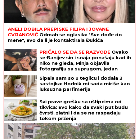
ANELI DOBILA PREPISKE FILIPA I JOVANE
CVIJANOVIĆ
Odmah se oglasila: "Sve dođe do
mene", evo da li je kontaktirala Đukića
PRIČALO SE DA SE RAZVODE
Ovako
se Đanijev sin i snaja ponašaju kad ih
niko ne gleda, Minja objavila
fotografiju sa suprugom, jedan
detalj jasno otkriva u kakvom su
Sipala sam so u teglicu i dodala 3
braku
sastojka: Hodnik mi sada miriše kao
luksuzna parfimerija
Svi prave grešku sa uštipcima od
tikvica: Evo kako da svaki put budu
čvrsti, zlatni i da se ne raspadaju
tokom prženja