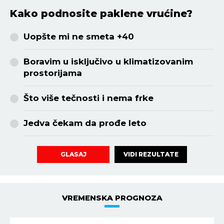
Kako podnosite paklene vrućine?
Uopšte mi ne smeta +40
Boravim u isključivo u klimatizovanim
prostorijama
Što više tečnosti i nema frke
Jedva čekam da prođe leto
VIDI REZULTATE
GLASAJ
VREMENSKA PROGNOZA