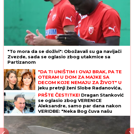
"To mora da se doživi": Obožavali su ga navijači
Zvezde, sada se oglasio zbog utakmice sa
Partizanom
"DA TI UNIŠTIM I OVAJ BRAK, PA TE
OTERAM U DOM ZA MAJKE SA
DECOM KOJE NEMAJU ZA ŽIVOT" U
jeku pretnji ženi Slobe Radanovića,
Ana Nikolić se oglasila: "Ne govori
PRŠTE ČESTITKE!
Dragan Stanković
ništa!"
se oglasio zbog VERENICE
Aleksandre, samo par dana nakon
VERIDBE: "Neka Bog čuva našu
ljubav!"