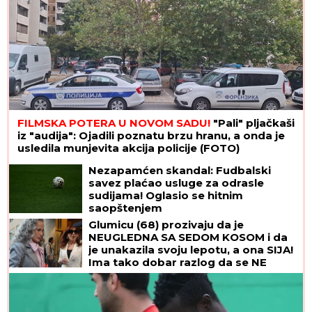
FILMSKA POTERA U NOVOM SADU!
"Pali" pljačkaši
iz "audija": Ojadili poznatu brzu hranu, a onda je
usledila munjevita akcija policije (FOTO)
Nezapamćen skandal: Fudbalski
savez plaćao usluge za odrasle
sudijama! Oglasio se hitnim
saopštenjem
Glumicu (68) prozivaju da je
NEUGLEDNA SA SEDOM KOSOM i da
je unakazila svoju lepotu, a ona SIJA!
Ima tako dobar razlog da se NE
FARBA i ne mari za komentare