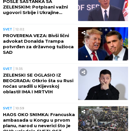
POSLE SASTANKA SA
ZELENSKIM: Potpisani važni
ugovori Srbije i Ukrajine
(FOTO)
SVET
12:02
PROVERENA VEZA: Bivši lični
advokat Donalda Trampa
potvrđen za državnog tužioca
SAD
SVET
11:35
ZELENSKI SE OGLASIO IZ
BEOGRADA: Otkrio šta su Rusi
noćas uradili u Kijevskoj
oblasti! IMA I MRTVIH
SVET
10:59
HAOS OKO SNIMKA: Francuska
ambasada u Kongu u prvom
planu, narod u neverici što je