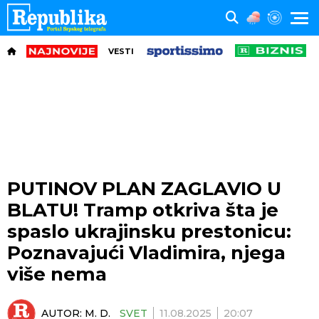
VESTI
PUTINOV PLAN ZAGLAVIO U
BLATU! Tramp otkriva šta je
spaslo ukrajinsku prestonicu:
Poznavajući Vladimira, njega
više nema
AUTOR:
M. D.
SVET
11.08.2025
20:07