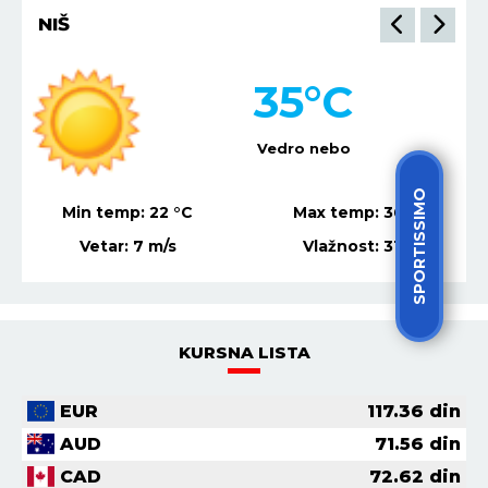
NIŠ
35
°C
Vedro nebo
SPORTISSIMO
Min temp:
22
°C
Max temp:
36
°C
Vetar:
7
m/s
Vlažnost:
31
%
KURSNA LISTA
EUR
117.36
din
AUD
71.56
din
CAD
72.62
din