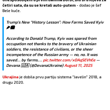
četiri sata, da su se kretali auto-putem
- dodao je šef
Bele kuće.
Trump’s New “History Lesson”: How Farms Saved Kyiv
🌽🏙️
According to Donald Trump, Kyiv was spared from
occupation not thanks to the bravery of Ukrainian
soldiers, the resistance of civilians, or the sheer
incompetence of the Russian army — no, no. It was
saved… by farms.…
pic.twitter.com/xOAqSEVhEe
—
Devana 🇺🇦 (@DevanaUkraine)
August 11, 2025
Ukrajina
je dobila prvu partiju sistema "Javelin" 2018, a
drugu 2020.