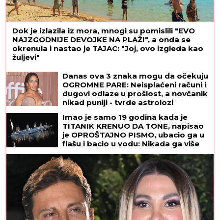
Dok je izlazila iz mora, mnogi su pomislili "EVO
NAJZGODNIJE DEVOJKE NA PLAŽI", a onda se
okrenula i nastao je TAJAC: "Joj, ovo izgleda kao
žuljevi"
Danas ova 3 znaka mogu da očekuju
OGROMNE PARE: Neisplaćeni računi i
dugovi odlaze u prošlost, a novčanik
nikad puniji - tvrde astrolozi
Imao je samo 19 godina kada je
TITANIK KRENUO DA TONE, napisao
je OPROŠTAJNO PISMO, ubacio ga u
flašu i bacio u vodu: Nikada ga više
nisu videli, a kada je njegova majka
pročitala poruku - SRCE JOJ JE
PUKLO