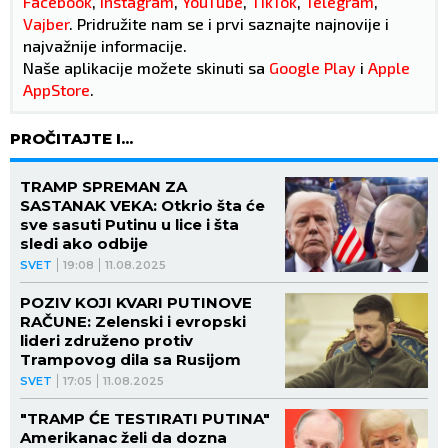
Facebook
,
Instagram
,
YouTube
,
TikTok
,
Telegram
,
Vajber
. Pridružite nam se i prvi saznajte najnovije i
najvažnije informacije.
Naše aplikacije možete skinuti sa
Google Play
i
Apple
AppStore
.
PROČITAJTE I...
TRAMP SPREMAN ZA
SASTANAK VEKA: Otkrio šta će
sve sasuti Putinu u lice i šta
sledi ako odbije
SVET
19:08
11.08.2025
POZIV KOJI KVARI PUTINOVE
RAČUNE: Zelenski i evropski
lideri združeno protiv
Trampovog dila sa Rusijom
SVET
17:05
11.08.2025
"TRAMP ĆE TESTIRATI PUTINA"
Amerikanac želi da dozna