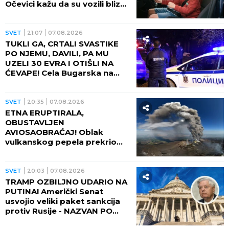
Očevici kažu da su vozili blizu
100 na sat - ZA NEVEROVATI
ŠTA SE DOGODILO!
SVET
21:07
07.08.2026
TUKLI GA, CRTALI SVASTIKE
PO NJEMU, DAVILI, PA MU
UZELI 30 EVRA I OTIŠLI NA
ĆEVAPE! Cela Bugarska na
nogama zbog ubistva čoveka
- PRESUDILO MU PETORO
MALOLETNIKA, UVUKLI GA U
SVET
20:35
07.08.2026
JEZIVU ZAMKU!
ETNA ERUPTIRALA,
OBUSTAVLJEN
AVIOSAOBRAĆAJ! Oblak
vulkanskog pepela prekrio
nebo, fontana lave izlazi iz
kratera!
SVET
20:03
07.08.2026
TRAMP OZBILJNO UDARIO NA
PUTINA! Američki Senat
usvojio veliki paket sankcija
protiv Rusije - NAZVAN PO
POKOJNOM LINDZIJU