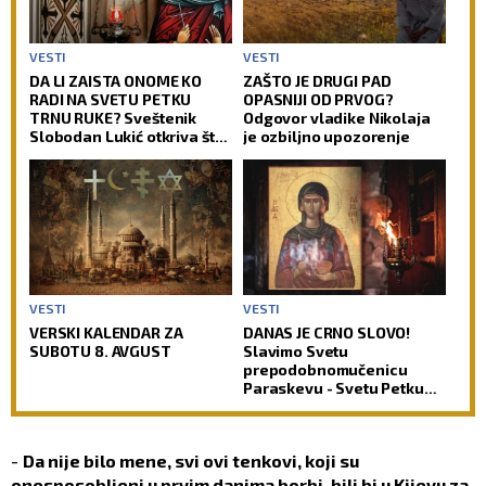
VESTI
VESTI
DA LI ZAISTA ONOME KO
ZAŠTO JE DRUGI PAD
RADI NA SVETU PETKU
OPASNIJI OD PRVOG?
TRNU RUKE? Sveštenik
Odgovor vladike Nikolaja
Slobodan Lukić otkriva šta
je ozbiljno upozorenje
je prava pozadina ovih
verovanja
VESTI
VESTI
VERSKI KALENDAR ZA
DANAS JE CRNO SLOVO!
SUBOTU 8. AVGUST
Slavimo Svetu
prepodobnomučenicu
Paraskevu - Svetu Petku
Rimljanku
-
Da nije bilo mene, svi ovi tenkovi, koji su
onesposobljeni u prvim danima borbi, bili bi u Kijevu za