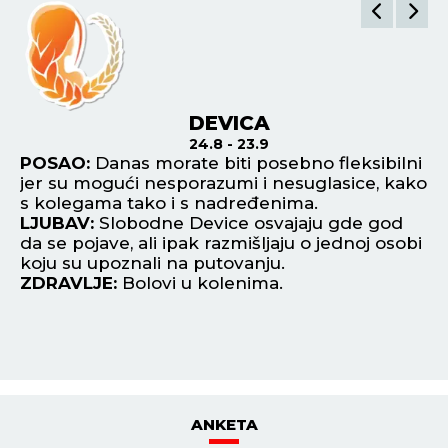
DEVICA
24.8 - 23.9
POSAO:
Danas morate biti posebno fleksibilni
P
jer su mogući nesporazumi i nesuglasice, kako
st
ni.
s kolegama tako i s nadređenima.
pl
u
LJUBAV:
Slobodne Device osvajaju gde god
L
da se pojave, ali ipak razmišljaju o jednoj osobi
pr
koju su upoznali na putovanju.
up
ZDRAVLJE:
Bolovi u kolenima.
za
Z
ANKETA