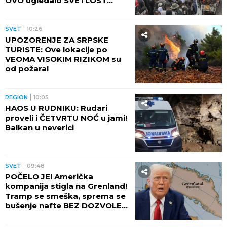
OVO ugledalo SVETLOST
DANA (VIDEO)
SVET
10:26
UPOZORENJE ZA SRPSKE
TURISTE: Ove lokacije po
VEOMA VISOKIM RIZIKOM su
od požara!
REGION
10:05
HAOS U RUDNIKU: Rudari
proveli i ČETVRTU NOĆ u jami!
Balkan u neverici
SVET
09:48
POČELO JE! Američka
kompanija stigla na Grenland!
Tramp se smeška, sprema se
bušenje nafte BEZ DOZVOLE
LOKALNIH VLASTI