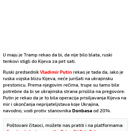
U maju je Tramp rekao da bi, da nije bilo blata, ruski
tenkovi stigli do Kijeva za pet sati.
Ruski predsednik
Vladimir Putin
rekao je tada da, iako je
ruska vojska blizu Kijeva, neće jurišati na ukrajinsku
prestonicu. Prema njegovim rečima, trupe su tamo bile
potrebne da bi se ukrajinska strana prisilila na pregovore.
Putin je rekao da je to bila operacija prisiljavanja Kijeva na
mir i okončanja neprijateljstava koje Ukrajina,
navodno, vodi protiv stanovnika
Donbasa
od 2014.
Poštovani čitaoci, možete nas pratiti i na platformama: