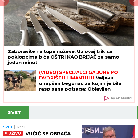
Zaboravite na tupe noževe: Uz ovaj trik sa
poklopcima biće OŠTRI KAO BRIJAČ za samo
jedan minut
(VIDEO) SPECIJALCI GA JURE PO
DVORIŠTU I IMANJU! U
Valjevu
uhapšen begunac za kojim je bila
raspisana potraga: Objavljen
dramatičan snimak akcije
by Aklamator
SVET
SVET
12:21
VUČIĆ SE OBRAĆA
UŽIVO