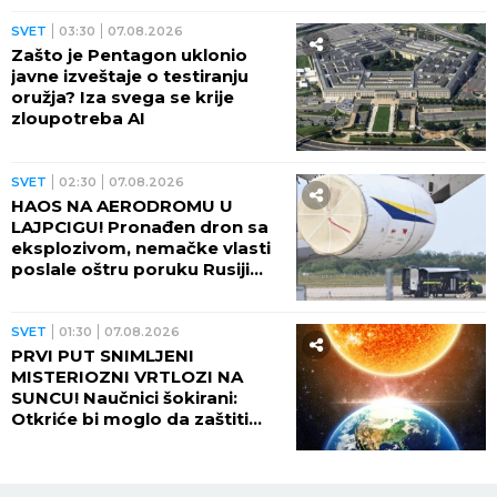
SVET
03:30
07.08.2026
Zašto je Pentagon uklonio
javne izveštaje o testiranju
oružja? Iza svega se krije
zloupotreba AI
SVET
02:30
07.08.2026
HAOS NA AERODROMU U
LAJPCIGU! Pronađen dron sa
eksplozivom, nemačke vlasti
poslale oštru poruku Rusiji
(FOTO)
SVET
01:30
07.08.2026
PRVI PUT SNIMLJENI
MISTERIOZNI VRTLOZI NA
SUNCU! Naučnici šokirani:
Otkriće bi moglo da zaštiti
Zemlju od katastrofalnih
posledica