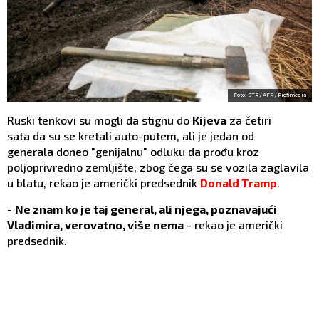
Foto: STR / AFP / Profimedia
Ruski tenkovi su mogli da stignu do
Kijeva
za četiri
sata da su se kretali auto-putem, ali je jedan od
generala doneo "genijalnu" odluku da prođu kroz
poljoprivredno zemljište, zbog čega su se vozila zaglavila
u blatu, rekao je američki predsednik
Donald Tramp
.
-
Ne znam ko je taj general, ali njega, poznavajući
Vladimira, verovatno, više nema
- rekao je američki
predsednik.