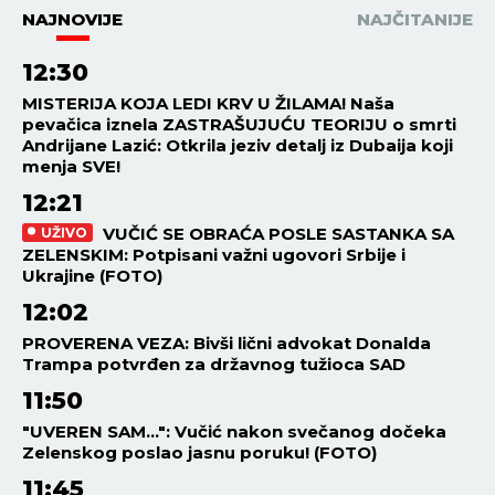
NAJNOVIJE
NAJČITANIJE
12:30
MISTERIJA KOJA LEDI KRV U ŽILAMA! Naša
pevačica iznela ZASTRAŠUJUĆU TEORIJU o smrti
Andrijane Lazić: Otkrila jeziv detalj iz Dubaija koji
menja SVE!
12:21
VUČIĆ SE OBRAĆA POSLE SASTANKA SA
UŽIVO
ZELENSKIM: Potpisani važni ugovori Srbije i
Ukrajine (FOTO)
12:02
PROVERENA VEZA: Bivši lični advokat Donalda
Trampa potvrđen za državnog tužioca SAD
11:50
"UVEREN SAM...": Vučić nakon svečanog dočeka
Zelenskog poslao jasnu poruku! (FOTO)
11:45