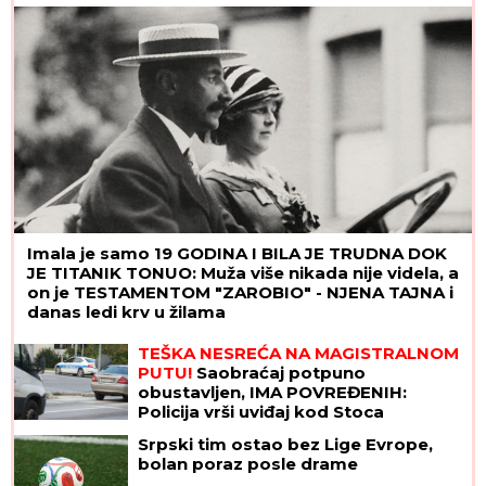
MINIMALISTIČKE TETOVAŽE, a ima ih
preko 20
Imala je samo 19 GODINA I BILA JE TRUDNA DOK
JE TITANIK TONUO: Muža više nikada nije videla, a
on je TESTAMENTOM "ZAROBIO" - NJENA TAJNA i
danas ledi krv u žilama
TEŠKA NESREĆA NA MAGISTRALNOM
PUTU!
Saobraćaj potpuno
obustavljen, IMA POVREĐENIH:
Policija vrši uviđaj kod Stoca
Srpski tim ostao bez Lige Evrope,
bolan poraz posle drame