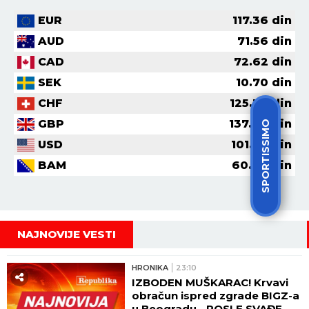
EUR
117.36
din
AUD
71.56
din
CAD
72.62
din
SEK
10.70
din
CHF
125.30
din
GBP
137.00
din
SPORTISSIMO
USD
101.82
din
BAM
60.00
din
NAJNOVIJE VESTI
HRONIKA
23:10
IZBODEN MUŠKARAC! Krvavi
obračun ispred zgrade BIGZ-a
u Beogradu - POSLE SVAĐE