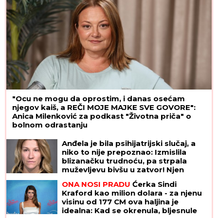
"Ocu ne mogu da oprostim, i danas osećam
njegov kaiš, a REČI MOJE MAJKE SVE GOVORE":
Anica Milenković za podkast "Životna priča" o
bolnom odrastanju
Anđela je bila psihijatrijski slučaj, a
niko to nije prepoznao: Izmislila
blizanačku trudnoću, pa strpala
muževljevu bivšu u zatvor! Njen
krajnji cilj bio je BOLESNO JEZIV
ONA NOSI PRADU
Ćerka Sindi
Kraford kao milion dolara - za njenu
visinu od 177 CM ova haljina je
idealna: Kad se okrenula, bljesnule