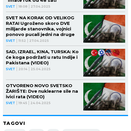
"Imate rok od 48 sati"
SVET
18:08
27.04.2025
SVET NA KORAK OD VELIKOG
RATA! Ugroženo skoro DVE
milijarde stanovnika, vojnici
ponovo pucali jedni na druge
SVET
11:52
27.04.2025
SAD, IZRAEL, KINA, TURSKA: Ko
će koga podržati u ratu Indije i
Pakistana (VIDEO)
SVET
20:14
25.04.2025
OTVORENO NOVO SVETSKO
ŽARIŠTE: Dve nuklearne sile na
ivici rata (VIDEO)
SVET
19:45
24.04.2025
TAGOVI