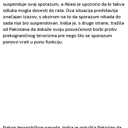
suspenduje ovaj sporazum, a Abasi je upozorio da bi takva
odluka mogla dovesti do rata. Ova situacija predstavlja
značajan izazov, s obzirom na to da sporazum nikada do
sada nije bio suspendovan. Indija je, s druge strane, tražila
od Pakistana da dokaže svoju posvećenost borbi protiv
prekograničnog terorizma pre nego što se sporazum
ponovo vrati u punu funkciju.
Nakon terorističkog napada, Indija je optužila Pakistan da