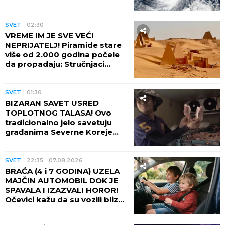
Otkazano više od 500 letova,
naređene evakuacije
SVET
02:30
VREME IM JE SVE VEĆI
NEPRIJATELJ! Piramide stare
više od 2.000 godina počele
da propadaju: Stručnjaci
upozoravaju na najgori
scenario
SVET
01:30
BIZARAN SAVET USRED
TOPLOTNOG TALASA! Ovo
tradicionalno jelo savetuju
građanima Severne Koreje
tokom najvećih vrućina
SVET
22:35
07.08.2026
BRAĆA (4 i 7 GODINA) UZELA
MAJČIN AUTOMOBIL DOK JE
SPAVALA I IZAZVALI HOROR!
Očevici kažu da su vozili blizu
100 na sat - ZA NEVEROVATI
ŠTA SE DOGODILO!