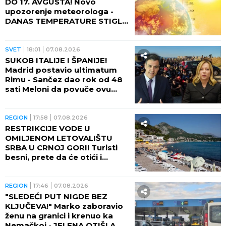
DO 17. AVGUSTA! Novo
upozorenje meteorologa -
DANAS TEMPERATURE STIGLE
I DO 48 STEPENI!
SVET
18:01
07.08.2026
SUKOB ITALIJE I ŠPANIJE!
Madrid postavio ultimatum
Rimu - Sančez dao rok od 48
sati Meloni da povuče ovu
odluku, ona kratko rekla da
neće!
REGION
17:58
07.08.2026
RESTRIKCIJE VODE U
OMILJENOM LETOVALIŠTU
SRBA U CRNOJ GORI! Turisti
besni, prete da će otići i
otkazati smeštaj - POTPUNO
RASULO!
REGION
17:46
07.08.2026
"SLEDEĆI PUT NIGDE BEZ
KLJUČEVA!" Marko zaboravio
ženu na granici i krenuo ka
Nemačkoj - JELENA OTIŠLA