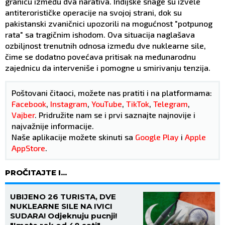
granicu između dva narativa. Indijske snage su izvele
antiterorističke operacije na svojoj strani, dok su
pakistanski zvaničnici upozorili na mogućnost "potpunog
rata" sa tragičnim ishodom. Ova situacija naglašava
ozbiljnost trenutnih odnosa između dve nuklearne sile,
čime se dodatno povećava pritisak na međunarodnu
zajednicu da interveniše i pomogne u smirivanju tenzija.
Poštovani čitaoci, možete nas pratiti i na platformama:
Facebook
,
Instagram
,
YouTube
,
TikTok
,
Telegram
,
Vajber
. Pridružite nam se i prvi saznajte najnovije i
najvažnije informacije.
Naše aplikacije možete skinuti sa
Google Play
i
Apple
AppStore
.
PROČITAJTE I...
UBIJENO 26 TURISTA, DVE
NUKLEARNE SILE NA IVICI
SUDARA! Odjeknuju pucnji!