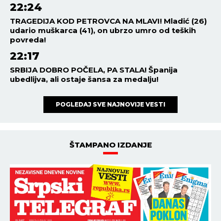
22:24
TRAGEDIJA KOD PETROVCA NA MLAVI! Mladić (26)
udario muškarca (41), on ubrzo umro od teških
povreda!
22:17
SRBIJA DOBRO POČELA, PA STALA! Španija
ubedlijva, ali ostaje šansa za medalju!
POGLEDAJ SVE NAJNOVIJE VESTI
ŠTAMPANO IZDANJE