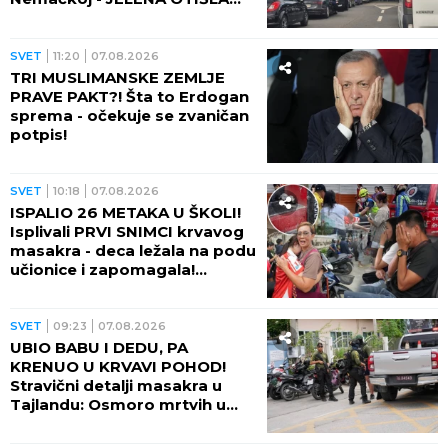
DO TOALETA, PA DOŽIVELA
ŠOK ŽIVOTA!
SVET
11:20
07.08.2026
TRI MUSLIMANSKE ZEMLJE
PRAVE PAKT?! Šta to Erdogan
sprema - očekuje se zvaničan
potpis!
SVET
10:18
07.08.2026
ISPALIO 26 METAKA U ŠKOLI!
Isplivali PRVI SNIMCI krvavog
masakra - deca ležala na podu
učionice i zapomagala!
(VIDEO)
SVET
09:23
07.08.2026
UBIO BABU I DEDU, PA
KRENUO U KRVAVI POHOD!
Stravični detalji masakra u
Tajlandu: Osmoro mrtvih u
školi, najmanje 15 osoba
ranjeno! (FOTO)