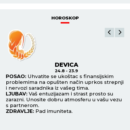
HOROSKOP
DEVICA
24.8 - 23.9
e
POSAO:
Uhvatite se ukoštac s finansijskim
P
problemima na opušten način uprkos strepnji
us
i nervozi saradnika iz vašeg tima.
ka
LJUBAV:
Vaš entuzijazam i strast prosto su
L
zarazni. Unosite dobru atmosferu u vašu vezu
fl
s partnerom.
od
ZDRAVLJE:
Pad imuniteta.
Z