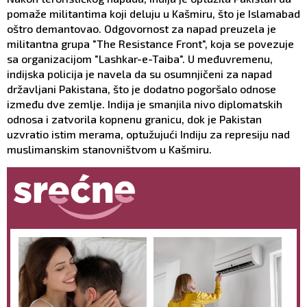
pomaže militantima koji deluju u Kašmiru, što je Islamabad
oštro demantovao. Odgovornost za napad preuzela je
militantna grupa "The Resistance Front", koja se povezuje
sa organizacijom "Lashkar-e-Taiba". U međuvremenu,
indijska policija je navela da su osumnjičeni za napad
državljani Pakistana, što je dodatno pogoršalo odnose
između dve zemlje. Indija je smanjila nivo diplomatskih
odnosa i zatvorila kopnenu granicu, dok je Pakistan
uzvratio istim merama, optužujući Indiju za represiju nad
muslimanskim stanovništvom u Kašmiru.