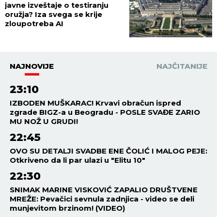
javne izveštaje o testiranju
oružja? Iza svega se krije
zloupotreba AI
NAJNOVIJE
NAJČITANIJE
23:10
IZBODEN MUŠKARAC! Krvavi obračun ispred
zgrade BIGZ-a u Beogradu - POSLE SVAĐE ZARIO
MU NOŽ U GRUDI!
22:45
OVO SU DETALJI SVADBE ENE ČOLIĆ I MALOG PEJE:
Otkriveno da li par ulazi u "Elitu 10"
22:30
SNIMAK MARINE VISKOVIĆ ZAPALIO DRUŠTVENE
MREŽE: Pevačici sevnula zadnjica - video se deli
munjevitom brzinom! (VIDEO)