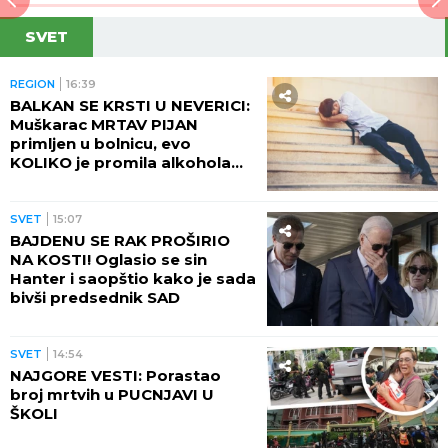
SVET
REGION
16:39
BALKAN SE KRSTI U NEVERICI:
Muškarac MRTAV PIJAN
primljen u bolnicu, evo
KOLIKO je promila alkohola
imao u krvi!
SVET
15:07
BAJDENU SE RAK PROŠIRIO
NA KOSTI! Oglasio se sin
Hanter i saopštio kako je sada
bivši predsednik SAD
SVET
14:54
NAJGORE VESTI: Porastao
broj mrtvih u PUCNJAVI U
ŠKOLI