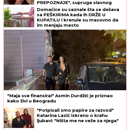
PREPOZNAJE", supruga slavnog
glumca otkrila nove detalje - OSEĆAJ
Domaćice su saznale šta se dešava
KRIVICE je non stop prati
sa PEŠKIRIMA kada ih DRŽE U
KUPATILU i krenule su masovno da
im menjaju mesto
"Maja sve finansira!" Asmin Durdžić je priznao
kako živi u Beogradu
"Potpisali smo papire za razvod"
Katarina Lazić iskreno o krahu
ljubavi: "Ništa me ne veže za njega"