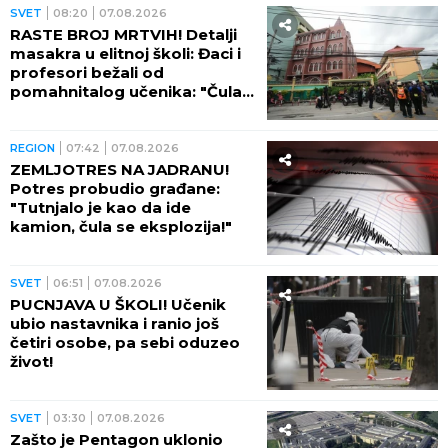
SVET
08:20
07.08.2026
RASTE BROJ MRTVIH! Detalji
masakra u elitnoj školi: Đaci i
profesori bežali od
pomahnitalog učenika: "Čula
se pucnjava, a onda je sve
utihnulo!" (FOTO)
REGION
07:42
07.08.2026
ZEMLJOTRES NA JADRANU!
Potres probudio građane:
"Tutnjalo je kao da ide
kamion, čula se eksplozija!"
SVET
06:51
07.08.2026
PUCNJAVA U ŠKOLI! Učenik
ubio nastavnika i ranio još
četiri osobe, pa sebi oduzeo
život!
SVET
03:30
07.08.2026
Zašto je Pentagon uklonio