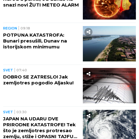
snazi novi ŽUTI METEO ALARM
REGION
09:18
POTPUNA KATASTROFA:
Bunari presušili, Dunav na
istorijskom minimumu
SVET
07:40
DOBRO SE ZATRESLO! Jak
zemljotres pogodio Aljasku!
SVET
03:30
JAPAN NA UDARU DVE
PRIRODNE KATASTROFE! Tek
što je zemljotres protresao
zemlju, stiže i OPASNI TAJFUN: