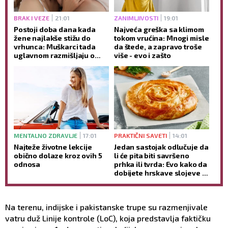
BRAK I VEZE
21:01
ZANIMLJIVOSTI
19:01
Postoji doba dana kada
Najveća greška sa klimom
žene najlakše stižu do
tokom vrućina: Mnogi misle
vrhunca: Muškarci tada
da štede, a zapravo troše
uglavnom razmišljaju o
više - evo i zašto
nečemu potpuno drugom
MENTALNO ZDRAVLJE
17:01
PRAKTIČNI SAVETI
14:01
Najteže životne lekcije
Jedan sastojak odlučuje da
obično dolaze kroz ovih 5
li će pita biti savršeno
odnosa
prhka ili tvrda: Evo kako da
dobijete hrskave slojeve -
bez mnogo muke
Na terenu, indijske i pakistanske trupe su razmenjivale
vatru duž Linije kontrole (LoC), koja predstavlja faktičku