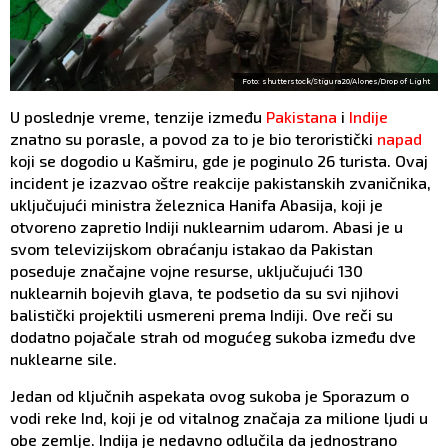
Foto: shutterstock/Stigura20/Alones/Drop of Light
U poslednje vreme, tenzije između
Pakistana
i
Indije
znatno su porasle, a povod za to je bio teroristički
napad
koji se dogodio u Kašmiru, gde je poginulo 26 turista. Ovaj
incident je izazvao oštre reakcije pakistanskih zvaničnika,
uključujući ministra železnica Hanifa Abasija, koji je
otvoreno zapretio Indiji nuklearnim udarom. Abasi je u
svom televizijskom obraćanju istakao da Pakistan
poseduje značajne vojne resurse, uključujući 130
nuklearnih bojevih glava, te podsetio da su svi njihovi
balistički projektili usmereni prema Indiji. Ove reči su
dodatno pojačale strah od mogućeg sukoba između dve
nuklearne sile.
Jedan od ključnih aspekata ovog sukoba je Sporazum o
vodi reke Ind, koji je od vitalnog značaja za milione ljudi u
obe zemlje. Indija je nedavno odlučila da jednostrano