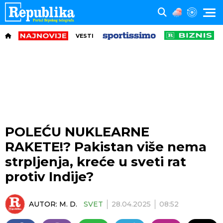
VESTI
POLEĆU NUKLEARNE
RAKETE!? Pakistan više nema
strpljenja, kreće u sveti rat
protiv Indije?
AUTOR:
M. D.
SVET
28.04.2025
08:52