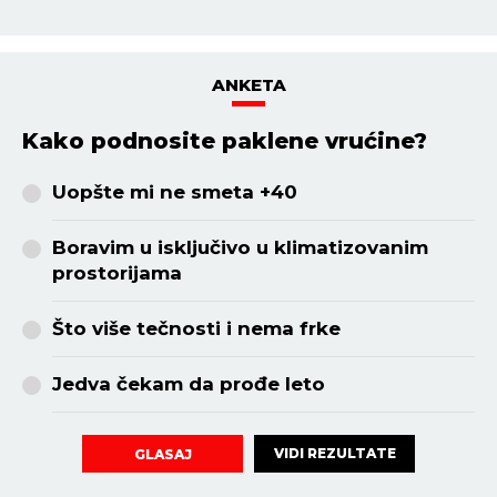
ANKETA
Kako podnosite paklene vrućine?
Uopšte mi ne smeta +40
Boravim u isključivo u klimatizovanim
prostorijama
Što više tečnosti i nema frke
Jedva čekam da prođe leto
VIDI REZULTATE
GLASAJ