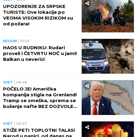
UPOZORENJE ZA SRPSKE
TURISTE: Ove lokacije po
VEOMA VISOKIM RIZIKOM su
od požara!
REGION
10:05
HAOS U RUDNIKU: Rudari
proveli i ČETVRTU NOĆ u jami!
Balkan u neverici
SVET
09:48
POČELO JE! Američka
kompanija stigla na Grenland!
Tramp se smeška, sprema se
bušenje nafte BEZ DOZVOLE
LOKALNIH VLASTI
SVET
09:23
STIŽE PETI TOPLOTNI TALAS!
Narod u panici, od danas na