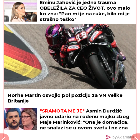
Eminu Jahović je jedna trauma
OBELEŽILA ZA CEO ŽIVOT, ovo malo
ko zna: "Pao mi je na ruke, bilo mi je
strašno teško"
Horhe Martin osvojio pol poziciju za VN Velike
Britanije
"SRAMOTA ME JE"
Asmin Durdžić
javno udario na rođenu majku zbog
Maje Marinković: "Ona je domaćica,
ne snalazi se u ovom svetu i ne zna
da prestane"
by Aklamator