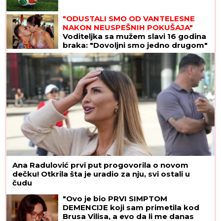
"ODUSTALI SMO OD VANTELESNE
NAKON NEUSPEŠNIH POKUŠAJA"
Voditeljka sa mužem slavi 16 godina
braka: "Dovoljni smo jedno drugom"
Ana Radulović prvi put progovorila o novom
dečku! Otkrila šta je uradio za nju, svi ostali u
čudu
"Ovo je bio PRVI SIMPTOM
DEMENCIJE koji sam primetila kod
Brusa Vilisa, a evo da li me danas