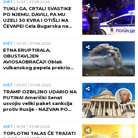
SVET
21:07
07.08.2026
TUKLI GA, CRTALI SVASTIKE
PO NJEMU, DAVILI, PA MU
UZELI 30 EVRA I OTIŠLI NA
ĆEVAPE! Cela Bugarska na
nogama zbog ubistva čoveka
- PRESUDILO MU PETORO
MALOLETNIKA, UVUKLI GA U
SVET
20:35
07.08.2026
JEZIVU ZAMKU!
ETNA ERUPTIRALA,
OBUSTAVLJEN
AVIOSAOBRAĆAJ! Oblak
vulkanskog pepela prekrio
nebo, fontana lave izlazi iz
kratera!
SVET
20:03
07.08.2026
TRAMP OZBILJNO UDARIO NA
PUTINA! Američki Senat
usvojio veliki paket sankcija
protiv Rusije - NAZVAN PO
POKOJNOM LINDZIJU
GREJEMU!
SVET
19:38
07.08.2026
TOPLOTNI TALAS ĆE TRAJATI