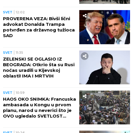
SVET
12:02
PROVERENA VEZA: Bivši lični
advokat Donalda Trampa
potvrđen za državnog tužioca
SAD
SVET
11:35
ZELENSKI SE OGLASIO IZ
BEOGRADA: Otkrio šta su Rusi
noćas uradili u Kijevskoj
oblasti! IMA I MRTVIH
SVET
10:59
HAOS OKO SNIMKA: Francuska
ambasada u Kongu u prvom
planu, narod u neverici što je
OVO ugledalo SVETLOST
DANA (VIDEO)
SVET
10:26