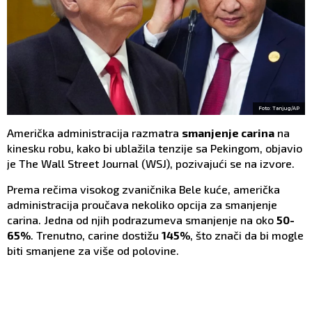
Foto: Tanjug/AP
Američka administracija razmatra
smanjenje carina
na
kinesku robu, kako bi ublažila tenzije sa Pekingom, objavio
je The Wall Street Journal (WSJ), pozivajući se na izvore.
Prema rečima visokog zvaničnika Bele kuće, američka
administracija proučava nekoliko opcija za smanjenje
carina. Jedna od njih podrazumeva smanjenje na oko
50-
65%
. Trenutno, carine dostižu
145%
, što znači da bi mogle
biti smanjene za više od polovine.