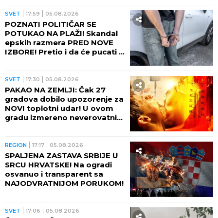
SVET
17:59
05.08.2026
POZNATI POLITIČAR SE
POTUKAO NA PLAŽI! Skandal
epskih razmera PRED NOVE
IZBORE! Pretio i da će pucati u
suprugu drugog muškarca
(VIDEO)
SVET
17:30
05.08.2026
PAKAO NA ZEMLJI: Čak 27
gradova dobilo upozorenje za
NOVI toplotni udar! U ovom
gradu izmereno neverovatnih
75 STEPENI NA ASFALTU!
REGION
17:17
05.08.2026
SPALJENA ZASTAVA SRBIJE U
SRCU HRVATSKE! Na ogradi
osvanuo i transparent sa
NAJODVRATNIJOM PORUKOM!
SVET
17:06
05.08.2026