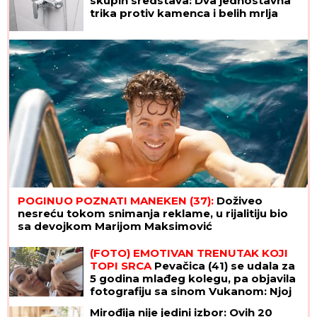
skupih sredstava: Dva jednostavna
trika protiv kamenca i belih mrlja
POGINUO POZNATI MANEKEN (37):
Doživeo
nesreću tokom snimanja reklame, u rijalitiju bio
sa devojkom Marijom Maksimović
(FOTO) EMOTIVAN TRENUTAK KOJI
TOPI SRCA
Pevačica (41) se udala za
5 godina mlađeg kolegu, pa objavila
fotografiju sa sinom Vukanom: Njoj
treće dete, njemu prvo
Mirođija nije jedini izbor: Ovih 20