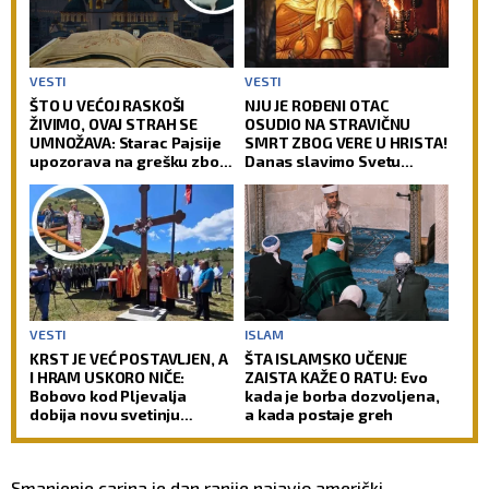
VESTI
VESTI
ŠTO U VEĆOJ RASKOŠI
NJU JE ROĐENI OTAC
ŽIVIMO, OVAJ STRAH SE
OSUDIO NA STRAVIČNU
UMNOŽAVA: Starac Pajsije
SMRT ZBOG VERE U HRISTA!
upozorava na grešku zbog
Danas slavimo Svetu
koje čovek gubi radost
velikomučenicu Hristinu!
VESTI
ISLAM
KRST JE VEĆ POSTAVLJEN, A
ŠTA ISLAMSKO UČENJE
I HRAM USKORO NIČE:
ZAISTA KAŽE O RATU: Evo
Bobovo kod Pljevalja
kada je borba dozvoljena,
dobija novu svetinju
a kada postaje greh
(FOTO)
Smanjenje carina je dan ranije najavio američki