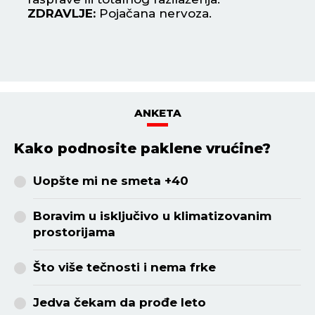
ZDRAVLJE:
Pojačana nervoza.
is
Z
ANKETA
Kako podnosite paklene vrućine?
Uopšte mi ne smeta +40
Boravim u isključivo u klimatizovanim
prostorijama
Što više tečnosti i nema frke
Jedva čekam da prođe leto