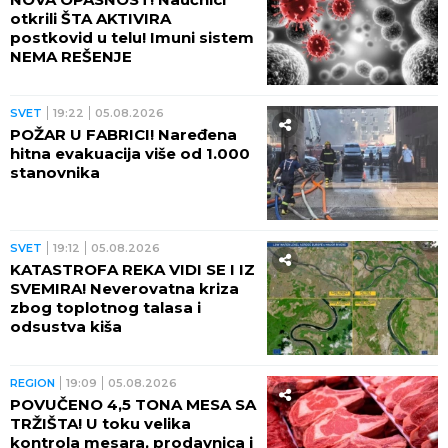
otkrili ŠTA AKTIVIRA
postkovid u telu! Imuni sistem
NEMA REŠENJE
SVET
19:22
05.08.2026
POŽAR U FABRICI! Naređena
hitna evakuacija više od 1.000
stanovnika
SVET
19:12
05.08.2026
KATASTROFA REKA VIDI SE I IZ
SVEMIRA! Neverovatna kriza
zbog toplotnog talasa i
odsustva kiša
REGION
19:09
05.08.2026
POVUČENO 4,5 TONA MESA SA
TRŽIŠTA! U toku velika
kontrola mesara, prodavnica i