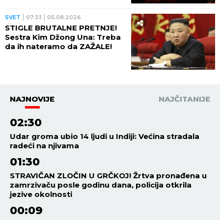
SVET
07:33
05.08.2026
STIGLE BRUTALNE PRETNJE!
Sestra Kim Džong Una: Treba
da ih nateramo da ZAŽALE!
NAJNOVIJE
NAJČITANIJE
02:30
Udar groma ubio 14 ljudi u Indiji: Većina stradala
radeći na njivama
01:30
STRAVIČAN ZLOČIN U GRČKOJ! Žrtva pronađena u
zamrzivaču posle godinu dana, policija otkrila
jezive okolnosti
00:09