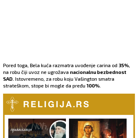
Pored toga, Bela kuća razmatra uvođenje carina od
35%
,
na robu čiji uvoz ne ugrožava
nacionalnu bezbednost
SAD
. Istovremeno, za robu koju Vašington smatra
strateškom, stope bi mogle da pređu
100%
.