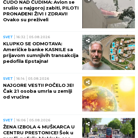
ČUDO NAD ČUDIMA: Avion se
srušio u najgoroj zabiti, PILOTI
PRONAĐENI ŽIVI I ZDRAVI!
Ovako su preživeli
SVET
16:32
05.08.2026
KLUPKO SE ODMOTAVA:
Američke banke KASNILE sa
prijavom sumnjivih transakcija
pedofila Epstajna!
SVET
16:14
05.08.2026
NAJGORE VESTI! POČELO JE!
Čak 21 osoba umrla u zemlji
od vrućine
SVET
16:06
05.08.2026
ŽENA IZBOLA 4 MUŠKARCA U
CENTRU PRESTONICE! Šok u