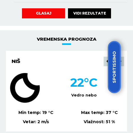
VIDI REZULTATE
GLASAJ
VREMENSKA PROGNOZA
SPORTISSIMO
NIŠ
22
°C
Vedro nebo
Min temp:
19
°C
Max temp:
37
°C
Vetar:
2
m/s
Vlažnost:
51
%