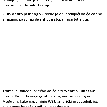
predsednik,
Donald Tramp
.
-
145 odsto je mnogo
- rekao je on, dodajući da će carine
značajno pasti, ali da njihova stopa neće biti nula.
Tramp je, takođe, obećao da će biti
"veoma ljubazan"
prema
Kini
i da neće igrati tvrdoglavo sa Pekingom.
Međutim, kako napominje WSJ, američki predsednik još
nije doneo konačnu odluku o carinama.