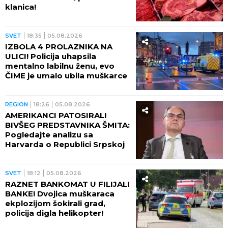
klanica!
SVET
18:35
05.08.2026
IZBOLA 4 PROLAZNIKA NA
ULICI! Policija uhapsila
mentalno labilnu ženu, evo
ČIME je umalo ubila muškarce
REGION
18:26
05.08.2026
AMERIKANCI PATOSIRALI
BIVŠEG PREDSTAVNIKA ŠMITA:
Pogledajte analizu sa
Harvarda o Republici Srpskoj
SVET
18:12
05.08.2026
RAZNET BANKOMAT U FILIJALI
BANKE! Dvojica muškaraca
ekplozijom šokirali grad,
policija digla helikopter!