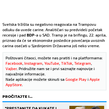
Svetska tržišta su negativno reagovala na Trampovu
odluku da uvede carine. Analitičari su predvideli početak
recesije i pad
BDP
-a u SAD. Tramp je na brifingu, 22. aprila,
priznao da će se ekonomske posledice povećanja uvoznih
carina osećati u Sjedinjenim Državama još neko vreme.
Poštovani čitaoci, možete nas pratiti i na platformama:
Facebook
,
Instagram
,
YouTube
,
TikTok
,
Telegram
,
Vajber
. Pridružite nam se i prvi saznajte najnovije i
najvažnije informacije.
Naše aplikacije možete skinuti sa
Google Play
i
Apple
AppStore
.
PROČITAJTE I...
"PRESTANITE DA KUKATE I