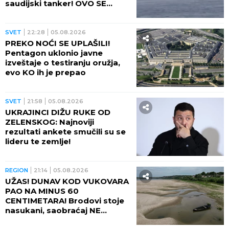
saudijski tanker! OVO SE
OPASNO ZAKUVALO
SVET
22:28
05.08.2026
PREKO NOĆI SE UPLAŠILI!
Pentagon uklonio javne
izveštaje o testiranju oružja,
evo KO ih je prepao
SVET
21:58
05.08.2026
UKRAJINCI DIŽU RUKE OD
ZELENSKOG: Najnoviji
rezultati ankete smučili su se
lideru te zemlje!
REGION
21:14
05.08.2026
UŽAS! DUNAV KOD VUKOVARA
PAO NA MINUS 60
CENTIMETARA! Brodovi stoje
nasukani, saobraćaj NE
POSTOJI