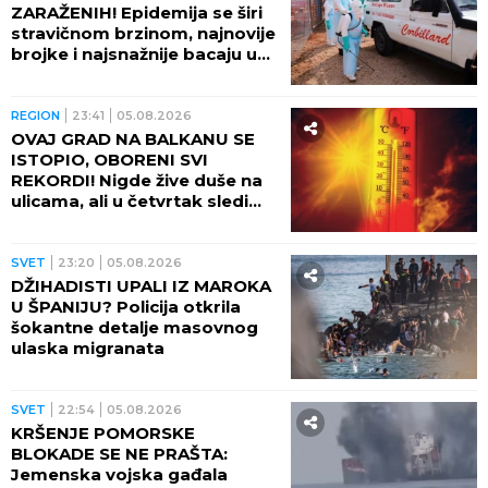
ZARAŽENIH! Epidemija se širi
stravičnom brzinom, najnovije
brojke i najsnažnije bacaju u
OČAJ
REGION
23:41
05.08.2026
OVAJ GRAD NA BALKANU SE
ISTOPIO, OBORENI SVI
REKORDI! Nigde žive duše na
ulicama, ali u četvrtak sledi
veliki preokret
SVET
23:20
05.08.2026
DŽIHADISTI UPALI IZ MAROKA
U ŠPANIJU? Policija otkrila
šokantne detalje masovnog
ulaska migranata
SVET
22:54
05.08.2026
KRŠENJE POMORSKE
BLOKADE SE NE PRAŠTA:
Jemenska vojska gađala