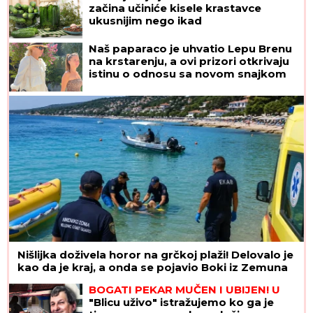
začina učiniće kisele krastavce
ukusnijim nego ikad
Naš paparaco je uhvatio Lepu Brenu
na krstarenju, a ovi prizori otkrivaju
istinu o odnosu sa novom snajkom
Nišlijka doživela horor na grčkoj plaži! Delovalo je
kao da je kraj, a onda se pojavio Boki iz Zemuna
BOGATI PEKAR MUČEN I UBIJEN! U
"Blicu uživo" istražujemo ko ga je