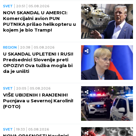
SVET
20:51
05.08.2026
NOVI SKANDAL U AMERICI:
Komercijalni avion PUN
PUTNIKA prišao helikopteru u
kojem je bio Tramp!
REGION
20:38
05.08.2026
U SKANDAL UPLETENI I RUSI!
Predsednici Slovenije preti
OPOZIV! Ova tužba mogla bi
da je uništi
SVET
20:05
05.08.2026
VIŠE UBIJENIH I RANJENIH!
Pucnjava u Severnoj Karolini!
(FOTO)
SVET
19:33
05.08.2026
NOVA OPASNOST! Naučnici