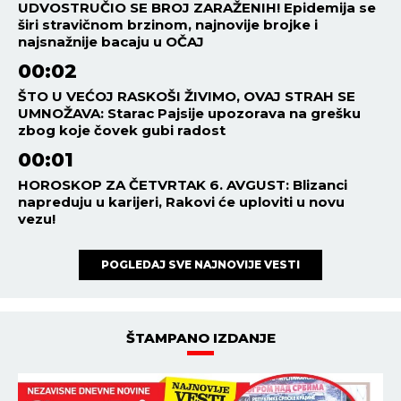
UDVOSTRUČIO SE BROJ ZARAŽENIH! Epidemija se
širi stravičnom brzinom, najnovije brojke i
najsnažnije bacaju u OČAJ
00:02
ŠTO U VEĆOJ RASKOŠI ŽIVIMO, OVAJ STRAH SE
UMNOŽAVA: Starac Pajsije upozorava na grešku
zbog koje čovek gubi radost
00:01
HOROSKOP ZA ČETVRTAK 6. AVGUST: Blizanci
napreduju u karijeri, Rakovi će uploviti u novu
vezu!
POGLEDAJ SVE NAJNOVIJE VESTI
ŠTAMPANO IZDANJE