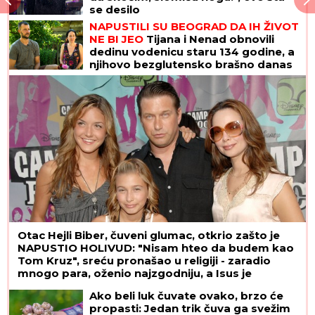
se desilo
NAPUSTILI SU BEOGRAD DA IH ŽIVOT
NE BI JEO
Tijana i Nenad obnovili
dedinu vodenicu staru 134 godine, a
njihovo bezglutensko brašno danas
hrani Srbiju
Otac Hejli Biber, čuveni glumac, otkrio zašto je
NAPUSTIO HOLIVUD: "Nisam hteo da budem kao
Tom Kruz", sreću pronašao u religiji - zaradio
mnogo para, oženio najzgodniju, a Isus je
njegova stena
Ako beli luk čuvate ovako, brzo će
propasti: Jedan trik čuva ga svežim