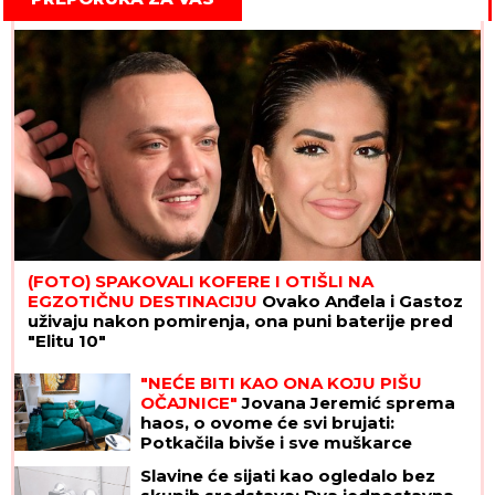
(FOTO) SPAKOVALI KOFERE I OTIŠLI NA
EGZOTIČNU DESTINACIJU
Ovako Anđela i Gastoz
uživaju nakon pomirenja, ona puni baterije pred
"Elitu 10"
"NEĆE BITI KAO ONA KOJU PIŠU
OČAJNICE"
Jovana Jeremić sprema
haos, o ovome će svi brujati:
Potkačila bivše i sve muškarce
Slavine će sijati kao ogledalo bez