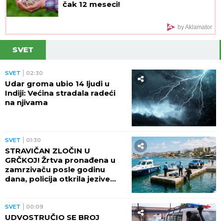
čak 12 meseci!
by Aklamator
SVET
SVET
02:30
Udar groma ubio 14 ljudi u
Indiji: Većina stradala radeći
na njivama
SVET
01:30
STRAVIČAN ZLOČIN U
GRČKOJ! Žrtva pronađena u
zamrzivaču posle godinu
dana, policija otkrila jezive
okolnosti
SVET
00:09
UDVOSTRUČIO SE BROJ