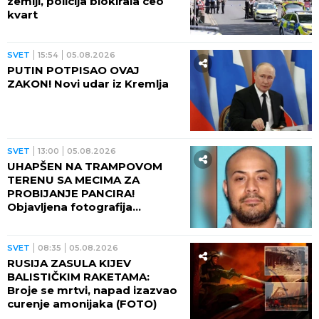
zemlji, policija blokirala ceo
kvart
SVET
15:54
05.08.2026
PUTIN POTPISAO OVAJ
ZAKON! Novi udar iz Kremlja
SVET
13:00
05.08.2026
UHAPŠEN NA TRAMPOVOM
TERENU SA MECIMA ZA
PROBIJANJE PANCIRA!
Objavljena fotografija
muškarca, preti mu najmanje
10 godina robije (FOTO,
VIDEO)
SVET
08:35
05.08.2026
RUSIJA ZASULA KIJEV
BALISTIČKIM RAKETAMA:
Broje se mrtvi, napad izazvao
curenje amonijaka (FOTO)