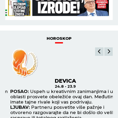
HOROSKOP
DEVICA
24.8 - 23.9
im
POSAO:
Uspeh u kreativnim zanimanjima i u
P
oblasti prosvete obeležiće ovaj dan. Međutim,
ok
imate tajne rivale koji vas podrivaju.
će
LJUBAV:
Partneru posvetite više pažnje i
za
otvoreno razgovarajte da ne bi došlo do velike
L
rasprave ili totalnog razilaženja.
da