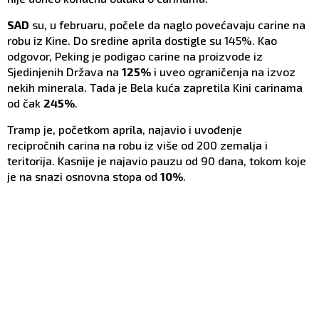
SAD
su, u februaru, počele da naglo povećavaju carine na
robu iz Kine. Do sredine aprila dostigle su 145%. Kao
odgovor, Peking je podigao carine na proizvode iz
Sjedinjenih Država na
125%
i uveo ograničenja na izvoz
nekih minerala. Tada je Bela kuća zapretila Kini carinama
od čak
245%
.
Tramp je, početkom aprila, najavio i uvođenje
recipročnih carina na robu iz više od 200 zemalja i
teritorija. Kasnije je najavio pauzu od 90 dana, tokom koje
je na snazi osnovna stopa od
10%
.