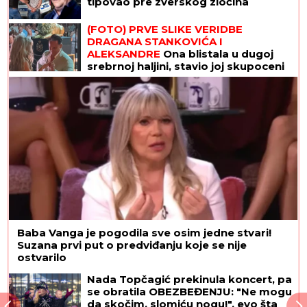
tipovao pre zverskog zločina
(FOTO) PRVE SLIKE VERIDBE
DRAGANA STANKOVIĆA I
ALEKSANDRE
Ona blistala u dugoj
srebrnoj haljini, stavio joj skupoceni
prsten na ruku
Baba Vanga je pogodila sve osim jedne stvari!
Suzana prvi put o predviđanju koje se nije
ostvarilo
Nada Topčagić prekinula koncert, pa
se obratila OBEZBEĐENJU: "Ne mogu
da skočim, slomiću nogu!", evo šta