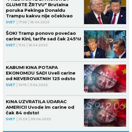
GLUMITE ŽRTVU" Brutalna
poruka Pekinga Donaldu
Trampu kakvu nije očekivao
SVET
17:56
16.04.2025
ŠOK! Tramp ponovo povećao
carine Kini, tarife sad čak 245%!
SVET
11:14
16.04.2025
KABUM! KINA POTAPA
EKONOMIJU SAD! Uveli carine
od NEVEROVATNIH 125 odsto
SVET
10:19
11.04.2025
KINA UZVRATILA UDARAC
AMERICI! Uvode im carine od
čak 84 odsto!
SVET
13:29
09.04.2025