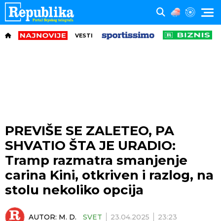
VESTI
PREVIŠE SE ZALETEO, PA
SHVATIO ŠTA JE URADIO:
Tramp razmatra smanjenje
carina Kini, otkriven i razlog, na
stolu nekoliko opcija
AUTOR:
M. D.
SVET
23.04.2025
23:23