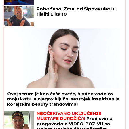
Potvrđeno: Zmaj od Šipova ulazi u
rijaliti Elita 10
Ovaj serum je kao čaša sveže, hladne vode za
moju kožu, a njegov ključni sastojak inspirisan je
korejskim beauty trendovima!
NEOČEKIVANO UKLJUČENJE
MUSTAFE DURDŽIĆA!
Pred svima
progovorio o VIDEO-POZIVU sa
Majom Marinković u večernjim