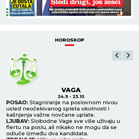
HOROSKOP
VAGA
24.9 - 23.10
POSAO:
Stagniranje na poslovnom nivou
P
ji
usled neočekivanog spleta okolnosti i
da
kašnjenja važne novčane uplate.
fi
LJUBAV:
Slobodne Vage sve više uživaju u
L
zu
flertu na poslu, ali nikako ne mogu da se
ne
odluče između dva kandidata.
os