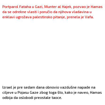
Portparol Fataha u Gazi, Munter al Hajek, pozvao je Hamas
da se odrekne vlasti i poručio da njihova vladavina u
enklavi ugrožava palestinsko pitanje, prenela je Vafa.
Izrael je pre sedam dana obnovio vazdušne napade na
ciljeve u Pojasu Gaze zbog toga što, kako je naveo, Hamas
odbija da oslobodi preostale taoce.