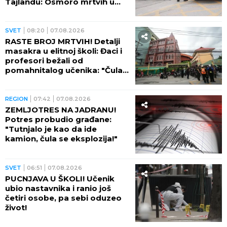
Tajlandu: Osmoro mrtvih u
školi, najmanje 15 osoba
ranjeno! (FOTO)
SVET
08:20
07.08.2026
RASTE BROJ MRTVIH! Detalji
masakra u elitnoj školi: Đaci i
profesori bežali od
pomahnitalog učenika: "Čula
se pucnjava, a onda je sve
utihnulo!" (FOTO)
REGION
07:42
07.08.2026
ZEMLJOTRES NA JADRANU!
Potres probudio građane:
"Tutnjalo je kao da ide
kamion, čula se eksplozija!"
SVET
06:51
07.08.2026
PUCNJAVA U ŠKOLI! Učenik
ubio nastavnika i ranio još
četiri osobe, pa sebi oduzeo
život!