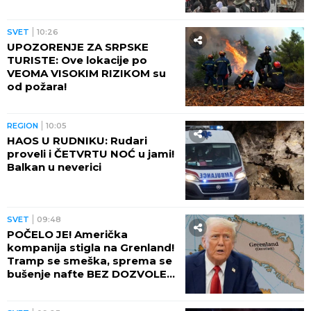
DANA (VIDEO)
SVET
10:26
UPOZORENJE ZA SRPSKE
TURISTE: Ove lokacije po
VEOMA VISOKIM RIZIKOM su
od požara!
REGION
10:05
HAOS U RUDNIKU: Rudari
proveli i ČETVRTU NOĆ u jami!
Balkan u neverici
SVET
09:48
POČELO JE! Američka
kompanija stigla na Grenland!
Tramp se smeška, sprema se
bušenje nafte BEZ DOZVOLE
LOKALNIH VLASTI