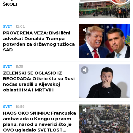
ŠKOLI
SVET
12:02
PROVERENA VEZA: Bivši lični
advokat Donalda Trampa
potvrđen za državnog tužioca
SAD
SVET
11:35
ZELENSKI SE OGLASIO IZ
BEOGRADA: Otkrio šta su Rusi
noćas uradili u Kijevskoj
oblasti! IMA I MRTVIH
SVET
10:59
HAOS OKO SNIMKA: Francuska
ambasada u Kongu u prvom
planu, narod u neverici što je
OVO ugledalo SVETLOST