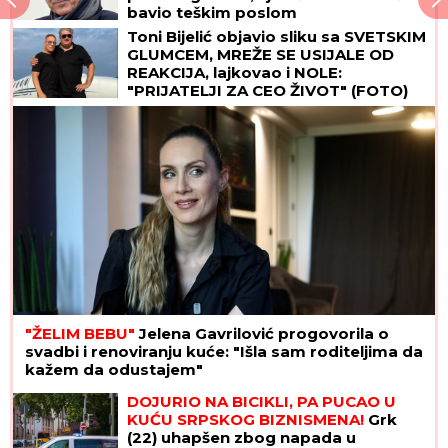
bavio teškim poslom
Toni Bijelić objavio sliku sa SVETSKIM
GLUMCEM, MREŽE SE USIJALE OD
REAKCIJA, lajkovao i NOLE:
"PRIJATELJI ZA CEO ŽIVOT" (FOTO)
"ŽELIM BEBU"
Jelena Gavrilović progovorila o
svadbi i renoviranju kuće: "Išla sam roditeljima da
kažem da odustajem"
DOJURIO NA BICIKLI, PA PUCAO U
KUĆU SRPSKOG BIZNISMENA!
Grk
(22) uhapšen zbog napada u