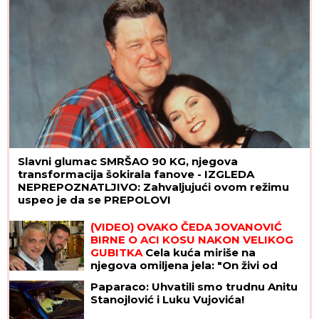
Slavni glumac SMRŠAO 90 KG, njegova
transformacija šokirala fanove - IZGLEDA
NEPREPOZNATLJIVO: Zahvaljujući ovom režimu
uspeo je da se PREPOLOVI
(VIDEO) OVAKO ČEDA JOVANOVIĆ
BIRNE O ACI KOSU NAKON VELIKOG
GUBITKA
Cela kuća miriše na
njegova omiljena jela: "On živi od
ljubavi"
Paparaco: Uhvatili smo trudnu Anitu
Stanojlović i Luku Vujovića!