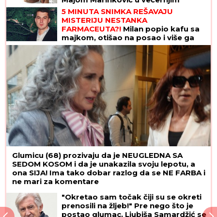
satima: "MEVLIDA JE LJUTA"
5 MINUTA SNIMKA REŠAVAJU
MISTERIJU NESTANKA
FARMACEUTA?!
Milan popio kafu sa
majkom, otišao na posao i više ga
NIKO NIJE VIDEO: Supruzi je poslao
OVU poruku (FOTO)
Glumicu (68) prozivaju da je NEUGLEDNA SA
SEDOM KOSOM i da je unakazila svoju lepotu, a
ona SIJA! Ima tako dobar razlog da se NE FARBA i
ne mari za komentare
"Okretao sam točak čiji su se okreti
prenosili na žljeb!" Pre nego što je
postao glumac, Ljubiša Samardžić se