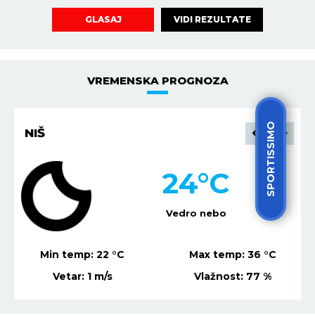
VIDI REZULTATE
GLASAJ
VREMENSKA PROGNOZA
SPORTISSIMO
NIŠ
24
°C
Vedro nebo
Min temp:
22
°C
Max temp:
36
°C
Vetar:
1
m/s
Vlažnost:
77
%