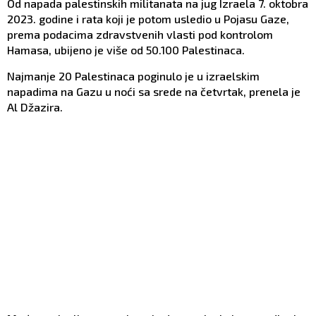
Od napada palestinskih militanata na jug Izraela 7. oktobra
2023. godine i rata koji je potom usledio u Pojasu Gaze,
prema podacima zdravstvenih vlasti pod kontrolom
Hamasa, ubijeno je više od 50.100 Palestinaca.
Najmanje 20 Palestinaca poginulo je u izraelskim
napadima na Gazu u noći sa srede na četvrtak, prenela je
Al Džazira.