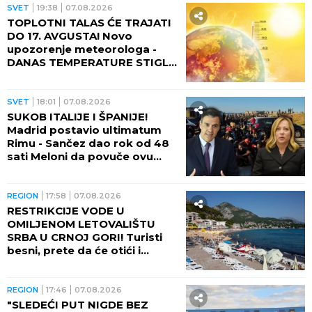
SVET
19:38
07.08.2026
TOPLOTNI TALAS ĆE TRAJATI
DO 17. AVGUSTA! Novo
upozorenje meteorologa -
DANAS TEMPERATURE STIGLE
I DO 48 STEPENI!
SVET
18:01
07.08.2026
SUKOB ITALIJE I ŠPANIJE!
Madrid postavio ultimatum
Rimu - Sančez dao rok od 48
sati Meloni da povuče ovu
odluku, ona kratko rekla da
neće!
REGION
17:58
07.08.2026
RESTRIKCIJE VODE U
OMILJENOM LETOVALIŠTU
SRBA U CRNOJ GORI! Turisti
besni, prete da će otići i
otkazati smeštaj - POTPUNO
RASULO!
REGION
17:46
07.08.2026
"SLEDEĆI PUT NIGDE BEZ