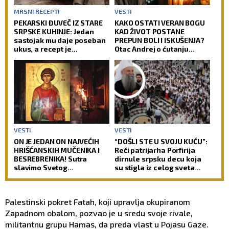
MRSNI RECEPTI
VESTI
PEKARSKI ĐUVEČ IZ STARE
KAKO OSTATI VERAN BOGU
SRPSKE KUHINJE: Jedan
KAD ŽIVOT POSTANE
sastojak mu daje poseban
PREPUN BOLI I ISKUŠENJA?
ukus, a recept je
Otac Andrej o ćutanju
jednostavniji nego što
Gospoda kad je najteže!
mislite
VESTI
VESTI
ON JE JEDAN ON NAJVEĆIH
“DOŠLI STE U SVOJU KUĆU”:
HRIŠĆANSKIH MUČENIKA I
Reči patrijarha Porfirija
BESREBRENIKA! Sutra
dirnule srpsku decu koja
slavimo Svetog
su stigla iz celog sveta
velikomučenika
(FOTO)
Pantelejmona!
Palestinski pokret Fatah, koji upravlja okupiranom
Zapadnom obalom, pozvao je u sredu svoje rivale,
militantnu grupu Hamas, da preda vlast u Pojasu Gaze.