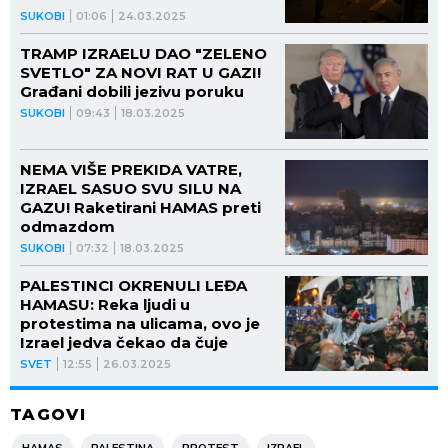
SUKOBI
01:06
24.03.2025
TRAMP IZRAELU DAO "ZELENO
SVETLO" ZA NOVI RAT U GAZI!
Građani dobili jezivu poruku
SUKOBI
09:43
18.03.2025
NEMA VIŠE PREKIDA VATRE,
IZRAEL SASUO SVU SILU NA
GAZU! Raketirani HAMAS preti
odmazdom
SUKOBI
07:32
18.03.2025
PALESTINCI OKRENULI LEĐA
HAMASU: Reka ljudi u
protestima na ulicama, ovo je
Izrael jedva čekao da čuje
SVET
12:55
26.03.2025
TAGOVI