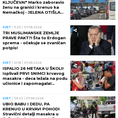
KLJUČEVA!" Marko zaboravio
ženu na granici i krenuo ka
Nemačkoj - JELENA OTIŠLA
DO TOALETA, PA DOŽIVELA
ŠOK ŽIVOTA!
SVET
11:20
07.08.2026
TRI MUSLIMANSKE ZEMLJE
PRAVE PAKT?! Šta to Erdogan
sprema - očekuje se zvaničan
potpis!
SVET
10:18
07.08.2026
ISPALIO 26 METAKA U ŠKOLI!
Isplivali PRVI SNIMCI krvavog
masakra - deca ležala na podu
učionice i zapomagala!
(VIDEO)
SVET
09:23
07.08.2026
UBIO BABU I DEDU, PA
KRENUO U KRVAVI POHOD!
Stravični detalji masakra u