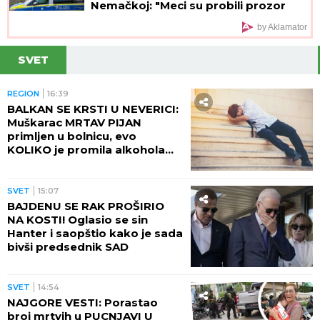
Nemačkoj: "Meci su probili prozor
spavaće sobe"
by Aklamator
SVET
REGION
16:39
BALKAN SE KRSTI U NEVERICI:
Muškarac MRTAV PIJAN
primljen u bolnicu, evo
KOLIKO je promila alkohola
imao u krvi!
SVET
15:07
BAJDENU SE RAK PROŠIRIO
NA KOSTI! Oglasio se sin
Hanter i saopštio kako je sada
bivši predsednik SAD
SVET
14:54
NAJGORE VESTI: Porastao
broj mrtvih u PUCNJAVI U