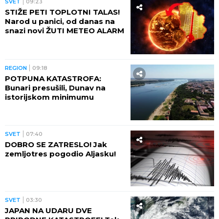
SVET
09:23
STIŽE PETI TOPLOTNI TALAS!
Narod u panici, od danas na
snazi novi ŽUTI METEO ALARM
REGION
09:18
POTPUNA KATASTROFA:
Bunari presušili, Dunav na
istorijskom minimumu
SVET
07:40
DOBRO SE ZATRESLO! Jak
zemljotres pogodio Aljasku!
SVET
03:30
JAPAN NA UDARU DVE