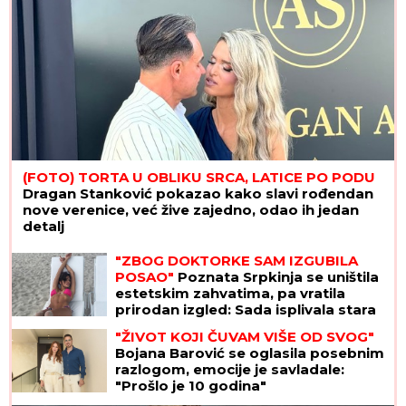
(FOTO) TORTA U OBLIKU SRCA, LATICE PO PODU
Dragan Stanković pokazao kako slavi rođendan
nove verenice, već žive zajedno, odao ih jedan
detalj
"ZBOG DOKTORKE SAM IZGUBILA
POSAO"
Poznata Srpkinja se uništila
estetskim zahvatima, pa vratila
prirodan izgled: Sada isplivala stara
fotka
"ŽIVOT KOJI ČUVAM VIŠE OD SVOG"
Bojana Barović se oglasila posebnim
razlogom, emocije je savladale:
"Prošlo je 10 godina"