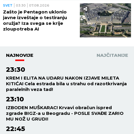
SVET
03:30
07.08.2026
Zašto je Pentagon uklonio
javne izveštaje o testiranju
oružja? Iza svega se krije
zloupotreba AI
NAJNOVIJE
NAJČITANIJE
23:30
KREM I ELITA NA UDARU NAKON IZJAVE MILETA
KITIĆA! Cela estrada bila u strahu od razotkrivanja
paralelnih veza tad!
23:10
IZBODEN MUŠKARAC! Krvavi obračun ispred
zgrade BIGZ-a u Beogradu - POSLE SVAĐE ZARIO
MU NOŽ U GRUDI!
22:45