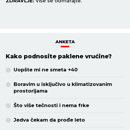
ZDRAVLJE:
Više se odmarajte.
Z
ANKETA
Kako podnosite paklene vrućine?
Uopšte mi ne smeta +40
Boravim u isključivo u klimatizovanim
prostorijama
Što više tečnosti i nema frke
Jedva čekam da prođe leto