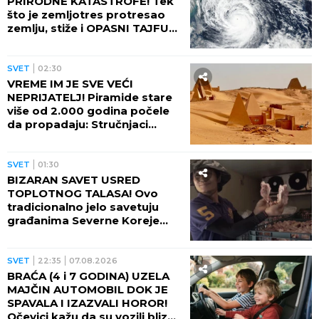
PRIRODNE KATASTROFE! Tek
što je zemljotres protresao
zemlju, stiže i OPASNI TAJFUN:
Otkazano više od 500 letova,
naređene evakuacije
SVET
02:30
VREME IM JE SVE VEĆI
NEPRIJATELJ! Piramide stare
više od 2.000 godina počele
da propadaju: Stručnjaci
upozoravaju na najgori
scenario
SVET
01:30
BIZARAN SAVET USRED
TOPLOTNOG TALASA! Ovo
tradicionalno jelo savetuju
građanima Severne Koreje
tokom najvećih vrućina
SVET
22:35
07.08.2026
BRAĆA (4 i 7 GODINA) UZELA
MAJČIN AUTOMOBIL DOK JE
SPAVALA I IZAZVALI HOROR!
Očevici kažu da su vozili blizu