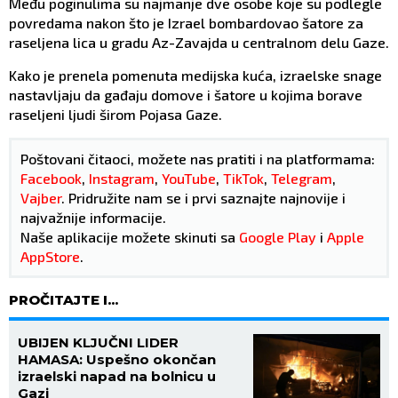
Među poginulima su najmanje dve osobe koje su podlegle
povredama nakon što je Izrael bombardovao šatore za
raseljena lica u gradu Az-Zavajda u centralnom delu Gaze.
Kako je prenela pomenuta medijska kuća, izraelske snage
nastavljaju da gađaju domove i šatore u kojima borave
raseljeni ljudi širom Pojasa Gaze.
Poštovani čitaoci, možete nas pratiti i na platformama:
Facebook
,
Instagram
,
YouTube
,
TikTok
,
Telegram
,
Vajber
. Pridružite nam se i prvi saznajte najnovije i
najvažnije informacije.
Naše aplikacije možete skinuti sa
Google Play
i
Apple
AppStore
.
PROČITAJTE I...
UBIJEN KLJUČNI LIDER
HAMASA: Uspešno okončan
izraelski napad na bolnicu u
Gazi