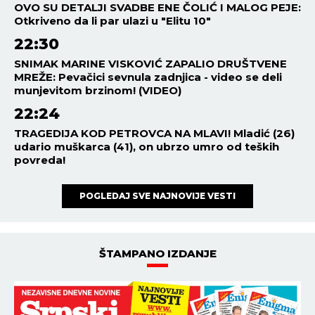
OVO SU DETALJI SVADBE ENE ČOLIĆ I MALOG PEJE:
Otkriveno da li par ulazi u "Elitu 10"
22:30
SNIMAK MARINE VISKOVIĆ ZAPALIO DRUŠTVENE
MREŽE: Pevačici sevnula zadnjica - video se deli
munjevitom brzinom! (VIDEO)
22:24
TRAGEDIJA KOD PETROVCA NA MLAVI! Mladić (26)
udario muškarca (41), on ubrzo umro od teških
povreda!
POGLEDAJ SVE NAJNOVIJE VESTI
ŠTAMPANO IZDANJE