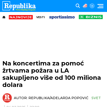
VESTI
Na koncertima za pomoć
žrtvama požara u LA
sakupljeno više od 100 miliona
dolara
AUTOR:
REPUBLIKA/ADELARDA POPOVIĆ
SVET