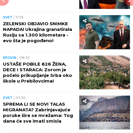
SVET
11:39
ZELENSKI OBJAVIO SNIMKE
NAPADA! Ukrajina granatirala
Rusiju sa 1.300 kilometara -
evo šta je pogođeno!
REGION
08:30
USTAŠE POBILE 826 ŽENA,
DECE I STARACA: Zorom je
počelo prikupljanje Srba oko
škole u Prebilovcima!
SVET
03:30
SPREMA LI SE NOVI TALAS
MIGRANATA? Zabrinjavajuće
poruke šire se mrežama: Tog
dana će sve imati smisla