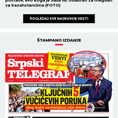
postave, evo koga je Saša Ilić odabrao za megdan
sa Kazahstancima (FOTO)
POGLEDAJ SVE NAJNOVIJE VESTI
ŠTAMPANO IZDANJE