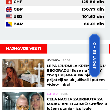
CHF
125.86
din
GBP
136.77
din
USD
101.62
din
BAM
60.01
din
SPORTISSIMO
NAJNOVIJE VESTI
HRONIKA
20:16
LEPA LJUDMILA KREMIRANA U
BEOGRADU! Suze na "Lešću"
zbog ubijene Ruskinje -
prijatelji se uključivali i putem
video-linka!
ELITA 9
20:15
CELA NACIJA ZABRINUTA ZA
MAJKU ANELI AHMIĆ: Grofica u
lošem stanju - isplivale