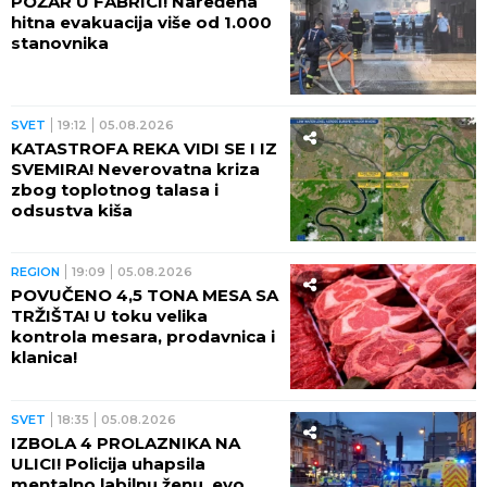
POŽAR U FABRICI! Naređena
hitna evakuacija više od 1.000
stanovnika
SVET
19:12
05.08.2026
KATASTROFA REKA VIDI SE I IZ
SVEMIRA! Neverovatna kriza
zbog toplotnog talasa i
odsustva kiša
REGION
19:09
05.08.2026
POVUČENO 4,5 TONA MESA SA
TRŽIŠTA! U toku velika
kontrola mesara, prodavnica i
klanica!
SVET
18:35
05.08.2026
IZBOLA 4 PROLAZNIKA NA
ULICI! Policija uhapsila
mentalno labilnu ženu, evo