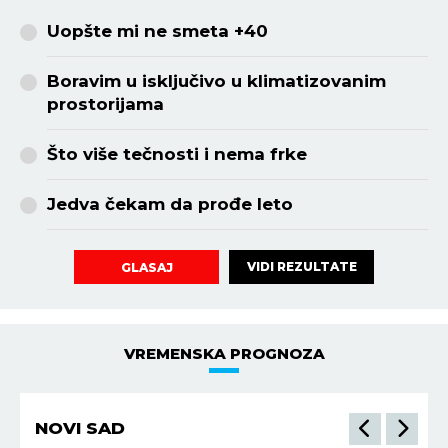
Uopšte mi ne smeta +40
Boravim u isključivo u klimatizovanim
prostorijama
Što više tečnosti i nema frke
Jedva čekam da prođe leto
VIDI REZULTATE
GLASAJ
VREMENSKA PROGNOZA
NIŠ