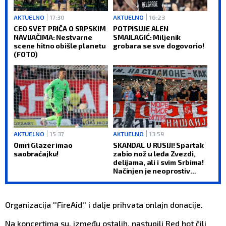
AKTUELNO
17:30
AKTUELNO
16:23
CEO SVET PRIČA O SRPSKIM
POTPISUJE ALEN
NAVIJAČIMA: Nestvarne
SMAILAGIĆ: Miljenik
scene hitno obišle planetu
grobara se sve dogovorio!
(FOTO)
AKTUELNO
15:37
AKTUELNO
13:59
Omri Glazer imao
SKANDAL U RUSIJI! Spartak
saobraćajku!
zabio nož u leđa Zvezdi,
delijama, ali i svim Srbima!
Načinjen je neoprostiv
greh! (FOTO)
Organizacija ''FireAid'' i dalje prihvata onlajn donacije.
Na koncertima su, između ostalih, nastupili Red hot čili