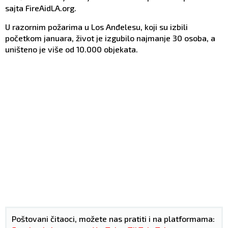
sajta FireAidLA.org.
U razornim požarima u Los Anđelesu, koji su izbili
početkom januara, život je izgubilo najmanje 30 osoba, a
uništeno je više od 10.000 objekata.
Poštovani čitaoci, možete nas pratiti i na platformama: