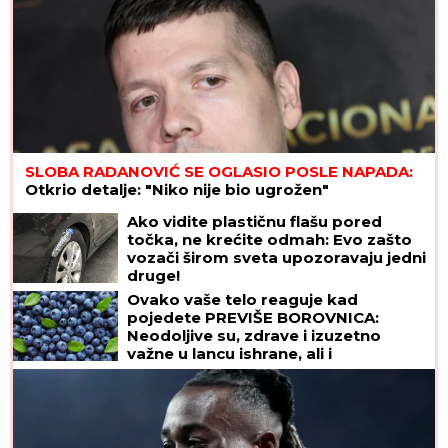
SLOBA RADANOVIĆ SE OGLASIO POSLE NAPADA:
Otkrio detalje: "Niko nije bio ugrožen"
Ako vidite plastičnu flašu pored
točka, ne krećite odmah: Evo zašto
vozači širom sveta upozoravaju jedni
druge!
Ovako vaše telo reaguje kad
pojedete PREVIŠE BOROVNICA:
Neodoljive su, zdrave i izuzetno
važne u lancu ishrane, ali i
superhrana IMA SVOJE MANE