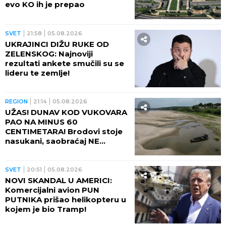
evo KO ih je prepao
SVET
21:58
05.08.2026
UKRAJINCI DIŽU RUKE OD
ZELENSKOG: Najnoviji
rezultati ankete smučili su se
lideru te zemlje!
REGION
21:14
05.08.2026
UŽAS! DUNAV KOD VUKOVARA
PAO NA MINUS 60
CENTIMETARA! Brodovi stoje
nasukani, saobraćaj NE
POSTOJI
SVET
20:51
05.08.2026
NOVI SKANDAL U AMERICI:
Komercijalni avion PUN
PUTNIKA prišao helikopteru u
kojem je bio Tramp!