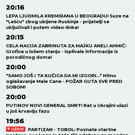
20:16
LEPA LJUDMILA KREMIRANA U BEOGRADU! Suze na
"Lešću" zbog ubijene Ruskinje - prijatelji se
uključivali i putem video-linka!
20:15
CELA NACIJA ZABRINUTA ZA MAJKU ANELI AHMIĆ:
Grofica u lošem stanju - isplivale informacije iz
porodičnog doma!
20:00
"SAMO JOŠ I TA KUĆICA DA MI IZGORI..." Hitno
oglašavanje Male Cane - POŽAR GUTA SVE PRED
SOBOM!
20:00
PUTINOV NOVI GENERAL SMRT! Rat u Ukrajini ulazi
u još krvaviju fazu
19:56
PARTIZAN - TOBOL: Poznate startne
UŽIVO