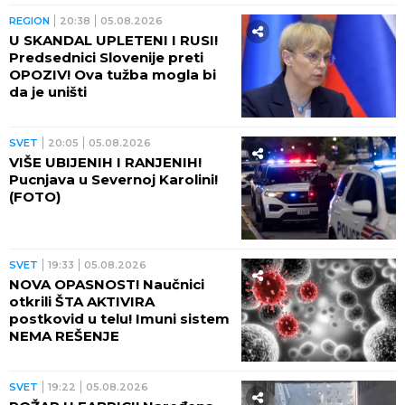
REGION
20:38
05.08.2026
U SKANDAL UPLETENI I RUSI!
Predsednici Slovenije preti
OPOZIV! Ova tužba mogla bi
da je uništi
SVET
20:05
05.08.2026
VIŠE UBIJENIH I RANJENIH!
Pucnjava u Severnoj Karolini!
(FOTO)
SVET
19:33
05.08.2026
NOVA OPASNOST! Naučnici
otkrili ŠTA AKTIVIRA
postkovid u telu! Imuni sistem
NEMA REŠENJE
SVET
19:22
05.08.2026