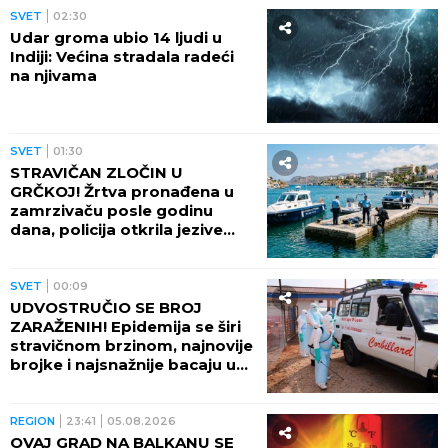
SVET
02:30
Udar groma ubio 14 ljudi u
Indiji: Većina stradala radeći
na njivama
SVET
01:30
STRAVIČAN ZLOČIN U
GRČKOJ! Žrtva pronađena u
zamrzivaču posle godinu
dana, policija otkrila jezive
okolnosti
SVET
00:09
UDVOSTRUČIO SE BROJ
ZARAŽENIH! Epidemija se širi
stravičnom brzinom, najnovije
brojke i najsnažnije bacaju u
OČAJ
REGION
23:41
05.08.2026
OVAJ GRAD NA BALKANU SE