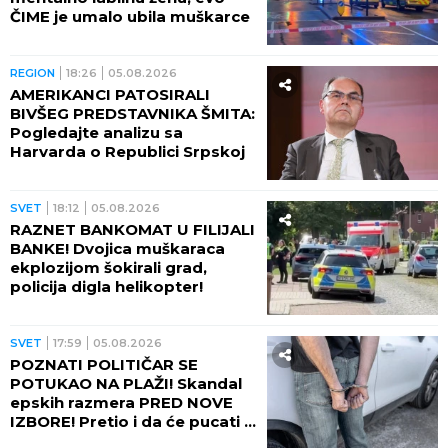
ČIME je umalo ubila muškarce
REGION
18:26
05.08.2026
AMERIKANCI PATOSIRALI
BIVŠEG PREDSTAVNIKA ŠMITA:
Pogledajte analizu sa
Harvarda o Republici Srpskoj
SVET
18:12
05.08.2026
RAZNET BANKOMAT U FILIJALI
BANKE! Dvojica muškaraca
ekplozijom šokirali grad,
policija digla helikopter!
SVET
17:59
05.08.2026
POZNATI POLITIČAR SE
POTUKAO NA PLAŽI! Skandal
epskih razmera PRED NOVE
IZBORE! Pretio i da će pucati u
suprugu drugog muškarca