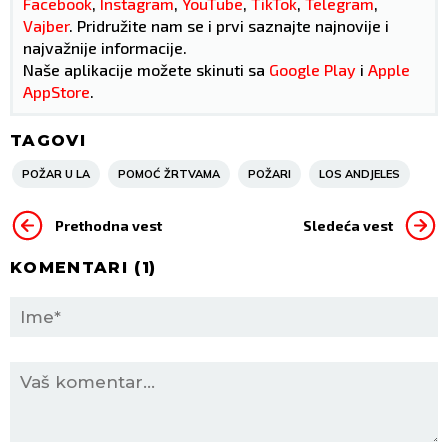
Facebook
,
Instagram
,
YouTube
,
TikTok
,
Telegram
,
Vajber
. Pridružite nam se i prvi saznajte najnovije i
najvažnije informacije.
Naše aplikacije možete skinuti sa
Google Play
i
Apple
AppStore
.
TAGOVI
POŽAR U LA
POMOĆ ŽRTVAMA
POŽARI
LOS ANDJELES
Prethodna vest
Sledeća vest
KOMENTARI (
1
)