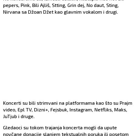
pepers, Pink, Bili Ajliš, Stting, Grin dej, No daut, Sting,
Nirvana sa Džoan Džet kao glavnim vokalom i drugi.
Koncerti su bili strimvani na platformama kao što su Prajm
video, Epl TV, Dizni+, Fejsbuk, Instagram, Netfliks, Maks,
JuTjub i druge.
Gledaoci su tokom trajanja koncerta mogli da upute
novčane donacije slanjem tekstualnih poruka ili posetom