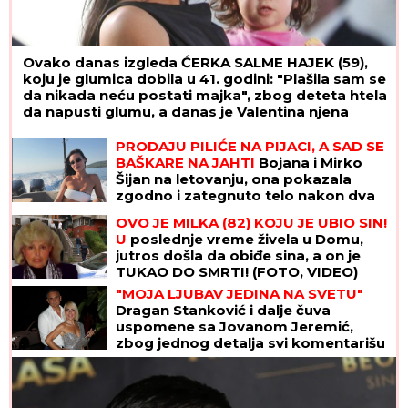
Ovako danas izgleda ĆERKA SALME HAJEK (59),
koju je glumica dobila u 41. godini: "Plašila sam se
da nikada neću postati majka", zbog deteta htela
da napusti glumu, a danas je Valentina njena
najveća kritičarka
PRODAJU PILIĆE NA PIJACI, A SAD SE
BAŠKARE NA JAHTI
Bojana i Mirko
Šijan na letovanju, ona pokazala
zgodno i zategnuto telo nakon dva
porođaja (FOTO)
OVO JE MILKA (82) KOJU JE UBIO SIN!
U
poslednje vreme živela u Domu,
jutros došla da obiđe sina, a on je
TUKAO DO SMRTI! (FOTO, VIDEO)
"MOJA LJUBAV JEDINA NA SVETU"
Dragan Stanković i dalje čuva
uspomene sa Jovanom Jeremić,
zbog jednog detalja svi komentarišu
da je nije preboleo