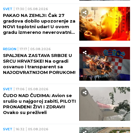
(VIDEO)
SVET
17:30
05.08.2026
PAKAO NA ZEMLJI: Čak 27
gradova dobilo upozorenje za
NOVI toplotni udar! U ovom
gradu izmereno neverovatnih
75 STEPENI NA ASFALTU!
REGION
17:17
05.08.2026
SPALJENA ZASTAVA SRBIJE U
SRCU HRVATSKE! Na ogradi
osvanuo i transparent sa
NAJODVRATNIJOM PORUKOM!
SVET
17:06
05.08.2026
ČUDO NAD ČUDIMA: Avion se
srušio u najgoroj zabiti, PILOTI
PRONAĐENI ŽIVI I ZDRAVI!
Ovako su preživeli
SVET
16:32
05.08.2026