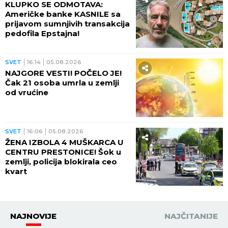
KLUPKO SE ODMOTAVA:
Američke banke KASNILE sa
prijavom sumnjivih transakcija
pedofila Epstajna!
SVET
16:14
05.08.2026
NAJGORE VESTI! POČELO JE!
Čak 21 osoba umrla u zemlji
od vrućine
SVET
16:06
05.08.2026
ŽENA IZBOLA 4 MUŠKARCA U
CENTRU PRESTONICE! Šok u
zemlji, policija blokirala ceo
kvart
NAJNOVIJE
NAJČITANIJE