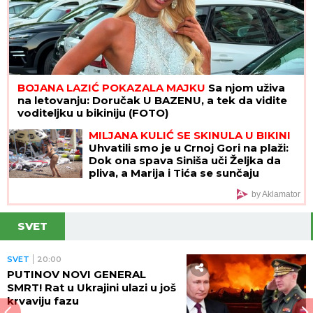
BOJANA LAZIĆ POKAZALA MAJKU
Sa njom uživa
na letovanju: Doručak U BAZENU, a tek da vidite
voditeljku u bikiniju (FOTO)
MILJANA KULIĆ SE SKINULA U BIKINI
Uhvatili smo je u Crnoj Gori na plaži:
Dok ona spava Siniša uči Željka da
pliva, a Marija i Tića se sunčaju
(Video)
by Aklamator
SVET
SVET
20:00
PUTINOV NOVI GENERAL
SMRT! Rat u Ukrajini ulazi u još
krvaviju fazu