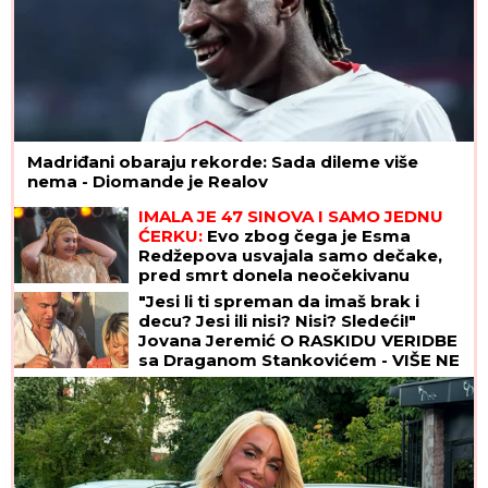
Madriđani obaraju rekorde: Sada dileme više
nema - Diomande je Realov
IMALA JE 47 SINOVA I SAMO JEDNU
ĆERKU:
Evo zbog čega je Esma
Redžepova usvajala samo dečake,
pred smrt donela neočekivanu
odluku
"Jesi li ti spreman da imaš brak i
decu? Jesi ili nisi? Nisi? Sledeći!"
Jovana Jeremić O RASKIDU VERIDBE
sa Draganom Stankovićem - VIŠE NE
PONAVLJA ISTE GREŠKE!