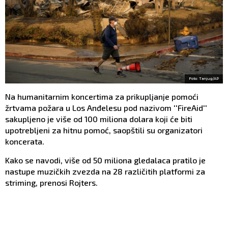
Foto: Tanjug/AP
Na humanitarnim koncertima za prikupljanje pomoći
žrtvama požara u Los Anđelesu pod nazivom ''FireAid''
sakupljeno je više od 100 miliona dolara koji će biti
upotrebljeni za hitnu pomoć, saopštili su organizatori
koncerata.
Kako se navodi, više od 50 miliona gledalaca pratilo je
nastupe muzičkih zvezda na 28 različitih platformi za
striming, prenosi Rojters.