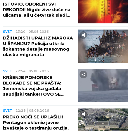
ISTOPIO, OBORENI SVI
REKORDI! Nigde žive duše na
ulicama, ali u četvrtak sledi
veliki preokret
SVET
23:20
05.08.2026
DŽIHADISTI UPALI IZ MAROKA
U ŠPANIJU? Policija otkrila
šokantne detalje masovnog
ulaska migranata
SVET
22:54
05.08.2026
KRŠENJE POMORSKE
BLOKADE SE NE PRAŠTA:
Jemenska vojska gađala
saudijski tanker! OVO SE
OPASNO ZAKUVALO
SVET
22:28
05.08.2026
PREKO NOĆI SE UPLAŠILI!
Pentagon uklonio javne
izveštaje o testiranju oružja,