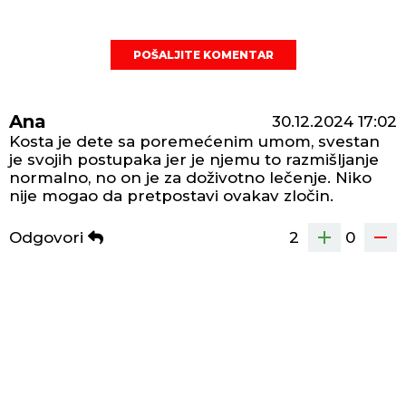
POŠALJITE KOMENTAR
Ana
30.12.2024
17:02
Kosta je dete sa poremećenim umom, svestan
je svojih postupaka jer je njemu to razmišljanje
normalno, no on je za doživotno lečenje. Niko
nije mogao da pretpostavi ovakav zločin.
Odgovori
2
0