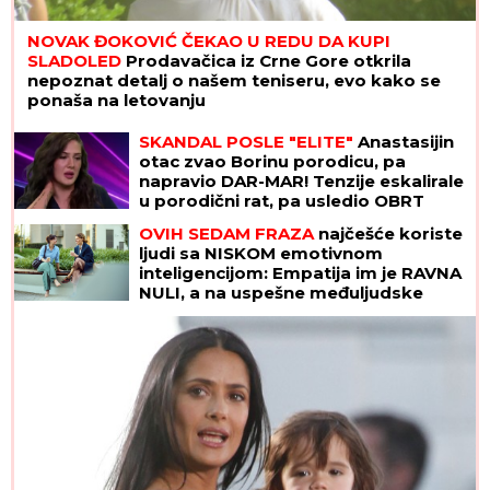
NOVAK ĐOKOVIĆ ČEKAO U REDU DA KUPI
SLADOLED
Prodavačica iz Crne Gore otkrila
nepoznat detalj o našem teniseru, evo kako se
ponaša na letovanju
SKANDAL POSLE "ELITE"
Anastasijin
otac zvao Borinu porodicu, pa
napravio DAR-MAR! Tenzije eskalirale
u porodični rat, pa usledio OBRT
OVIH SEDAM FRAZA
najčešće koriste
ljudi sa NISKOM emotivnom
inteligencijom: Empatija im je RAVNA
NULI, a na uspešne međuljudske
odnose mogu da zaborave