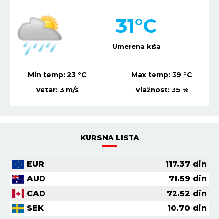
30
°C
Mestimično oblačno
Min temp:
21
°C
Max temp:
37
°C
Vetar:
2
m/s
Vlažnost:
31
%
KURSNA LISTA
EUR
117.37
din
AUD
71.59
din
CAD
72.52
din
SEK
10.70
din