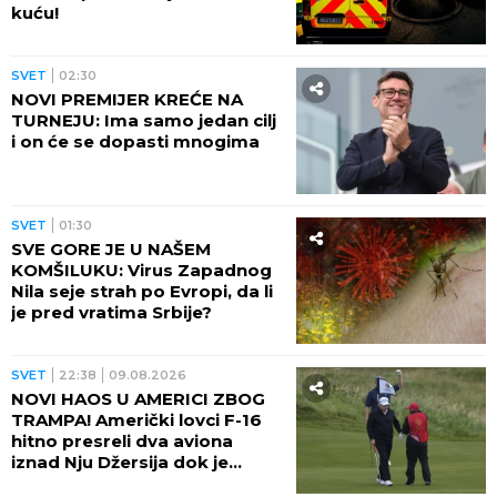
kuću!
SVET
02:30
NOVI PREMIJER KREĆE NA
TURNEJU: Ima samo jedan cilj
i on će se dopasti mnogima
SVET
01:30
SVE GORE JE U NAŠEM
KOMŠILUKU: Virus Zapadnog
Nila seje strah po Evropi, da li
je pred vratima Srbije?
SVET
22:38
09.08.2026
NOVI HAOS U AMERICI ZBOG
TRAMPA! Američki lovci F-16
hitno presreli dva aviona
iznad Nju Džersija dok je
američki predsednik igrao