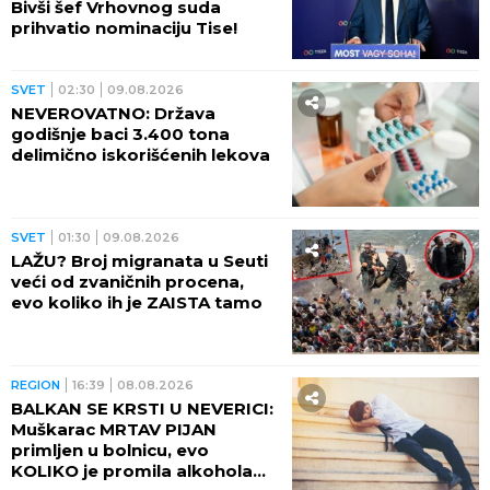
Bivši šef Vrhovnog suda
prihvatio nominaciju Tise!
SVET
02:30
09.08.2026
NEVEROVATNO: Država
godišnje baci 3.400 tona
delimično iskorišćenih lekova
SVET
01:30
09.08.2026
LAŽU? Broj migranata u Seuti
veći od zvaničnih procena,
evo koliko ih je ZAISTA tamo
REGION
16:39
08.08.2026
BALKAN SE KRSTI U NEVERICI:
Muškarac MRTAV PIJAN
primljen u bolnicu, evo
KOLIKO je promila alkohola