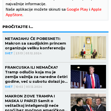
najvažnije informacije.
Naše aplikacije možete skinuti sa
Google Play
i
Apple
AppStore
.
PROČITAJTE I...
NETANJAHU ĆE POBESNETI:
Makron sa saudijskim princem
organizuje veliku konferenciju
SVET
23:13
03.12.2024
FRANCUSKA ILI NEMAČKA?
Tramp odlučio koja mu je
zemlja važnija za naredne četiri
godine, već u subotu dolazi joj
u goste!
SVET
10:02
03.12.2024
MAKRON ZOVE TRAMPA I
MASKA U PARIZ! Samit o
veštačkoj inteligenciji neće
proći bez moćnog američkog