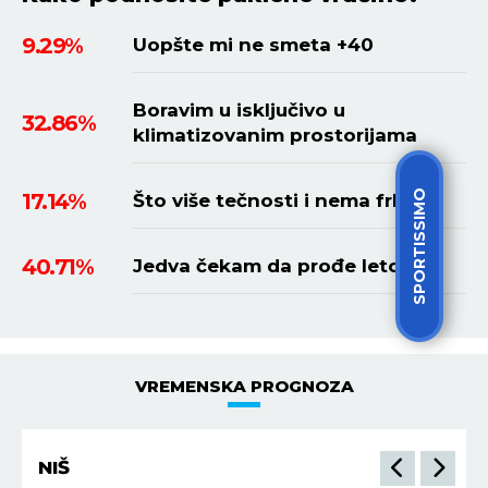
9.29%
Uopšte mi ne smeta +40
Boravim u isključivo u
32.86%
klimatizovanim prostorijama
SPORTISSIMO
17.14%
Što više tečnosti i nema frke
40.71%
Jedva čekam da prođe leto
VREMENSKA PROGNOZA
NIŠ