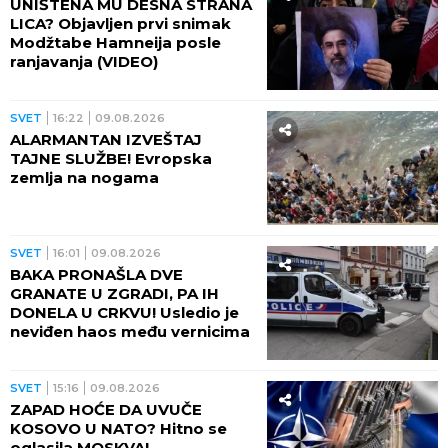
UNIŠTENA MU DESNA STRANA
LICA? Objavljen prvi snimak
Modžtabe Hamneija posle
ranjavanja (VIDEO)
SVET
16:22
09.08.2026
ALARMANTAN IZVEŠTAJ
TAJNE SLUŽBE! Evropska
zemlja na nogama
SVET
16:01
09.08.2026
BAKA PRONAŠLA DVE
GRANATE U ZGRADI, PA IH
DONELA U CRKVU! Usledio je
neviđen haos među vernicima
SVET
15:16
09.08.2026
ZAPAD HOĆE DA UVUČE
KOSOVO U NATO? Hitno se
oglasila MOSKVA!