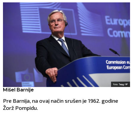
Foto: Tanjug/AP
Mišel Barnije
Pre Barnija, na ovaj način srušen je 1962. godine
Žorž Pompidu.