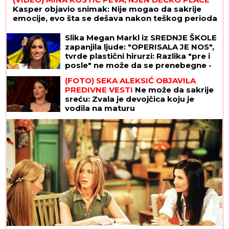
Kasper objavio snimak: Nije mogao da sakrije
emocije, evo šta se dešava nakon teškog perioda
Slika Megan Markl iz SREDNJE ŠKOLE
zapanjila ljude: "OPERISALA JE NOS",
tvrde plastični hirurzi: Razlika "pre i
posle" ne može da se prenebegne -
vojvotkinja pokrenula trend u
(FOTO) SEKA ALEKSIĆ OBJAVILA
estetskoj hirurgiji
PREDIVNE VESTI
Ne može da sakrije
sreću: Zvala je devojčica koju je
vodila na maturu