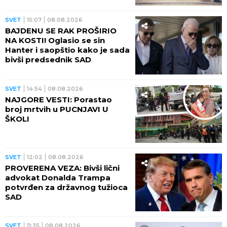
imao u krvi!
SVET
15:07
08.08.2026
BAJDENU SE RAK PROŠIRIO
NA KOSTI! Oglasio se sin
Hanter i saopštio kako je sada
bivši predsednik SAD
SVET
14:54
08.08.2026
NAJGORE VESTI: Porastao
broj mrtvih u PUCNJAVI U
ŠKOLI
SVET
12:02
08.08.2026
PROVERENA VEZA: Bivši lični
advokat Donalda Trampa
potvrđen za državnog tužioca
SAD
SVET
11:35
08.08.2026