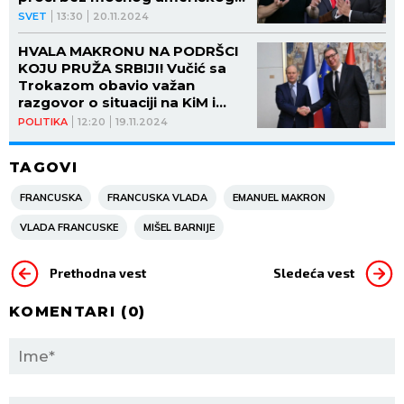
dvojca
SVET
13:30
20.11.2024
HVALA MAKRONU NA PODRŠCI
KOJU PRUŽA SRBIJI! Vučić sa
Trokazom obavio važan
razgovor o situaciji na KiM i
evropskom putu Srbije
POLITIKA
12:20
19.11.2024
TAGOVI
FRANCUSKA
FRANCUSKA VLADA
EMANUEL MAKRON
VLADA FRANCUSKE
MIŠEL BARNIJE
Prethodna vest
Sledeća vest
KOMENTARI (
0
)