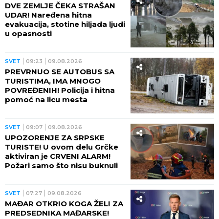
DVE ZEMLJE ČEKA STRAŠAN
UDAR! Naređena hitna
evakuacija, stotine hiljada ljudi
u opasnosti
SVET
09:23
09.08.2026
PREVRNUO SE AUTOBUS SA
TURISTIMA, IMA MNOGO
POVREĐENIH! Policija i hitna
pomoć na licu mesta
SVET
09:07
09.08.2026
UPOZORENJE ZA SRPSKE
TURISTE! U ovom delu Grčke
aktiviran je CRVENI ALARM!
Požari samo što nisu buknuli
SVET
07:27
09.08.2026
MAĐAR OTKRIO KOGA ŽELI ZA
PREDSEDNIKA MAĐARSKE!