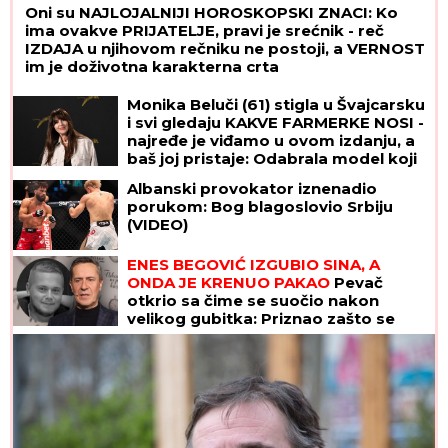
Oni su NAJLOJALNIJI HOROSKOPSKI ZNACI: Ko
ima ovakve PRIJATELJE, pravi je srećnik - reč
IZDAJA u njihovom rečniku ne postoji, a VERNOST
im je doživotna karakterna crta
Monika Beluči (61) stigla u Švajcarsku
i svi gledaju KAKVE FARMERKE NOSI -
najređe je viđamo u ovom izdanju, a
baš joj pristaje: Odabrala model koji
izdužuje figuru, a onda se vratila
Albanski provokator iznenadio
prepoznatljivom stilu
porukom: Bog blagoslovio Srbiju
(VIDEO)
ENES BEGOVIĆ IZGUBIO SINA, A
ONDA JE KRENUO PAKAO
Pevač
otkrio sa čime se suočio nakon
velikog gubitka: Priznao zašto se
zapravo povukao iz javnosti