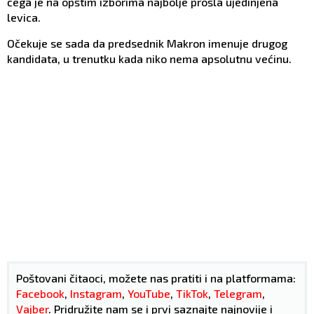
čega je na opštim izborima najbolje prošla ujedinjena
levica.
Očekuje se sada da predsednik Makron imenuje drugog
kandidata, u trenutku kada niko nema apsolutnu većinu.
Poštovani čitaoci, možete nas pratiti i na platformama:
Facebook
,
Instagram
,
YouTube
,
TikTok
,
Telegram
,
Vajber
. Pridružite nam se i prvi saznajte najnovije i