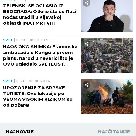
ZELENSKI SE OGLASIO IZ
BEOGRADA: Otkrio šta su Rusi
noćas uradili u Kijevskoj
oblasti! IMA I MRTVIH
SVET
10:59
08.08.2026
HAOS OKO SNIMKA: Francuska
ambasada u Kongu u prvom
planu, narod u neverici što je
OVO ugledalo SVETLOST
DANA (VIDEO)
SVET
10:26
08.08.2026
UPOZORENJE ZA SRPSKE
TURISTE: Ove lokacije po
VEOMA VISOKIM RIZIKOM su
od požara!
NAJNOVIJE
NAJČITANIJE