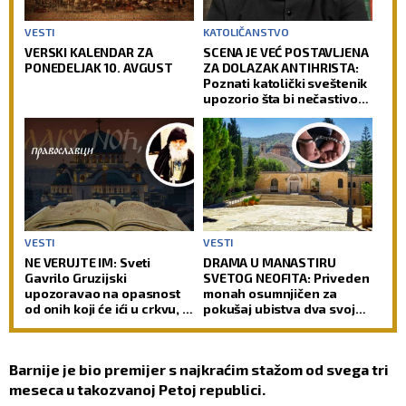
VESTI
KATOLIČANSTVO
VERSKI KALENDAR ZA
SCENA JE VEĆ POSTAVLJENA
PONEDELJAK 10. AVGUST
ZA DOLAZAK ANTIHRISTA:
Poznati katolički sveštenik
upozorio šta bi nečastivom
moglo da omogući kontrolu
nad čovečanstvom
VESTI
VESTI
NE VERUJTE IM: Sveti
DRAMA U MANASTIRU
Gavrilo Gruzijski
SVETOG NEOFITA: Priveden
upozoravao na opasnost
monah osumnjičen za
od onih koji će ići u crkvu, a
pokušaj ubistva dva svoja
ipak neće biti pravi hrišćani
sabrata
Barnije je bio premijer s najkraćim stažom od svega tri
meseca u takozvanoj Petoj republici.