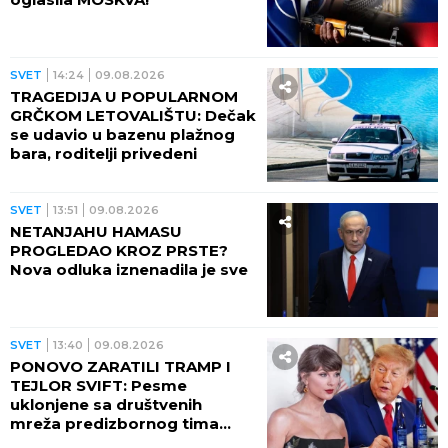
SVET
14:24
09.08.2026
TRAGEDIJA U POPULARNOM
GRČKOM LETOVALIŠTU: Dečak
se udavio u bazenu plažnog
bara, roditelji privedeni
SVET
13:51
09.08.2026
NETANJAHU HAMASU
PROGLEDAO KROZ PRSTE?
Nova odluka iznenadila je sve
SVET
13:40
09.08.2026
PONOVO ZARATILI TRAMP I
TEJLOR SVIFT: Pesme
uklonjene sa društvenih
mreža predizbornog tima
predsednika SAD