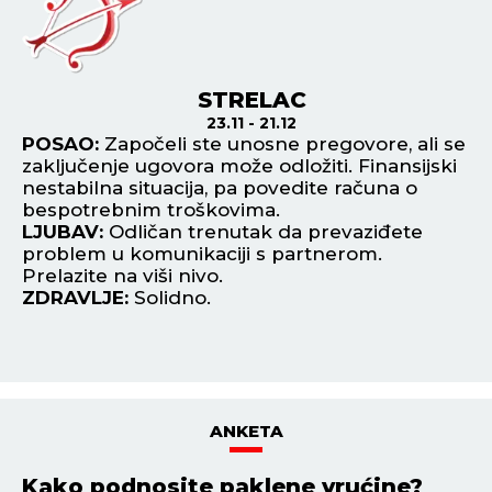
STRELAC
23.11 - 21.12
da
POSAO:
Započeli ste unosne pregovore, ali se
P
zaključenje ugovora može odložiti. Finansijski
os
nestabilna situacija, pa povedite računa o
ri
bespotrebnim troškovima.
L
a.
LJUBAV:
Odličan trenutak da prevaziđete
ko
problem u komunikaciji s partnerom.
se
Prelazite na viši nivo.
Z
ZDRAVLJE:
Solidno.
ANKETA
Kako podnosite paklene vrućine?