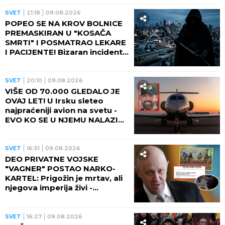
golf!
SVET
21:18
09.08.2026
POPEO SE NA KROV BOLNICE
PREMASKIRAN U "KOSAČA
SMRTI" I POSMATRAO LEKARE
I PACIJENTE! Bizaran incident
dobio neočekivani obrt!
SVET
20:10
09.08.2026
VIŠE OD 70.000 GLEDALO JE
OVAJ LET! U Irsku sleteo
najpraćeniji avion na svetu -
EVO KO SE U NJEMU NALAZIO i
ODAKLE TOLIKA HISTERIJA!
SVET
16:51
09.08.2026
DEO PRIVATNE VOJSKE
"VAGNER" POSTAO NARKO-
KARTEL: Prigožin je mrtav, ali
njegova imperija živi -
IZGRADILI TRAMADOLSKO
CARSTVO U AFRICI!
SVET
16:27
09.08.2026