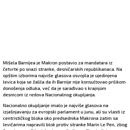
Mišela Barnijea je Makron postavio za mandatara iz
četvrte po snazi stranke, desničarskih republikanaca. Na
opštim izborima najviše glasova osvojila je ujedinjena
levica koja se žalila da ih Barnije nije konsultovao prilikom
donošenja odluka, već da je sarađivao s krajnjom
desnicom iz redova Nacionalnog okupljanja.
Nacionalno okupljanje imalo je najviše glasova na
izjašnjavanju za evropski parlament u junu, ali su vlasti iz
centrističkog bloka oko predsednika Makrona zatim sa
levičarima napravili blok protiv stranke Marin Le Pen, zbog