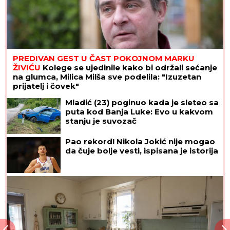
PREDIVAN GEST U ČAST POKOJNOM MARKU
ŽIVIĆU
Kolege se ujedinile kako bi održali sećanje
na glumca, Milica Milša sve podelila: "Izuzetan
prijatelj i čovek"
Mladić (23) poginuo kada je sleteo sa
puta kod Banja Luke: Evo u kakvom
stanju je suvozač
Pao rekord! Nikola Jokić nije mogao
da čuje bolje vesti, ispisana je istorija