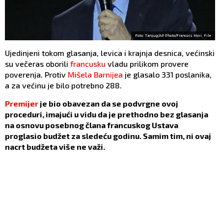
Foto: Tanjug/AP Photo/Francois Mori, File
Ujedinjeni tokom glasanja, levica i krajnja desnica, većinski
su večeras oborili
francusku
vladu prilikom provere
poverenja. Protiv
Mišela Barnijea
je glasalo 331 poslanika,
a za većinu je bilo potrebno 288.
Premijer
je bio obavezan da se podvrgne ovoj
proceduri, imajući u vidu da je prethodno bez glasanja
na osnovu posebnog člana francuskog Ustava
proglasio budžet za sledeću godinu. Samim tim, ni ovaj
nacrt budžeta više ne važi.