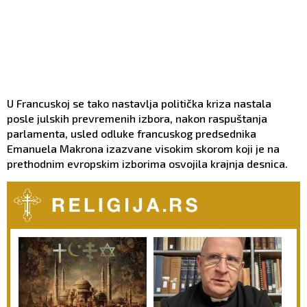
U Francuskoj se tako nastavlja politička kriza nastala
posle julskih prevremenih izbora, nakon raspuštanja
parlamenta, usled odluke francuskog predsednika
Emanuela Makrona izazvane visokim skorom koji je na
prethodnim evropskim izborima osvojila krajnja desnica.