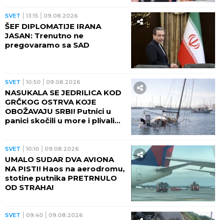
SVET
13:15
09.08.2026
ŠEF DIPLOMATIJE IRANA
JASAN: Trenutno ne
pregovaramo sa SAD
SVET
10:50
09.08.2026
NASUKALA SE JEDRILICA KOD
GRČKOG OSTRVA KOJE
OBOŽAVAJU SRBI! Putnici u
panici skočili u more i plivali
do obale
SVET
10:10
09.08.2026
UMALO SUDAR DVA AVIONA
NA PISTI! Haos na aerodromu,
stotine putnika PRETRNULO
OD STRAHA!
SVET
09:40
09.08.2026