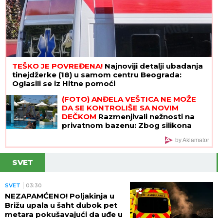
TEŠKO JE POVREĐENA!
Najnoviji detalji ubadanja
tinejdžerke (18) u samom centru Beograda:
Oglasili se iz Hitne pomoći
(FOTO) ANĐELA VEŠTICA NE MOŽE
DA SE KONTROLIŠE SA NOVIM
DEČKOM
Razmenjivali nežnosti na
privatnom bazenu: Zbog silikona
mora na hitnu operaciju, a tetovirani
by Aklamator
frajer je ne pušta
SVET
SVET
03:30
NEZAPAMĆENO! Poljakinja u
Brižu upala u šaht dubok pet
metara pokušavajući da uđe u