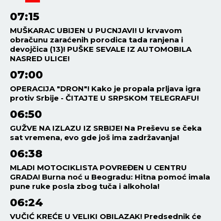
07:15
MUŠKARAC UBIJEN U PUCNJAVI! U krvavom
obračunu zaraćenih porodica tada ranjena i
devojčica (13)! PUŠKE SEVALE IZ AUTOMOBILA
NASRED ULICE!
07:00
OPERACIJA "DRON"! Kako je propala prljava igra
protiv Srbije - ČITAJTE U SRPSKOM TELEGRAFU!
06:50
GUŽVE NA IZLAZU IZ SRBIJE! Na Preševu se čeka
sat vremena, evo gde još ima zadržavanja!
06:38
MLADI MOTOCIKLISTA POVREĐEN U CENTRU
GRADA! Burna noć u Beogradu: Hitna pomoć imala
pune ruke posla zbog tuča i alkohola!
06:24
VUČIĆ KREĆE U VELIKI OBILAZAK! Predsednik će