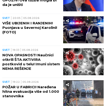
OPOZIV! Ova tužba mogla bi
da je uništi
SVET
20:05
05.08.2026
VIŠE UBIJENIH I RANJENIH!
Pucnjava u Severnoj Karolini!
(FOTO)
SVET
19:33
05.08.2026
NOVA OPASNOST! Naučnici
otkrili ŠTA AKTIVIRA
postkovid u telu! Imuni sistem
NEMA REŠENJE
SVET
19:22
05.08.2026
POŽAR U FABRICI! Naređena
hitna evakuacija više od 1.000
stanovnika