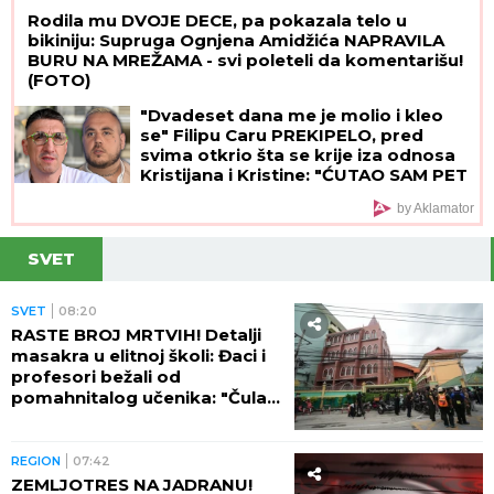
Rodila mu DVOJE DECE, pa pokazala telo u
bikiniju: Supruga Ognjena Amidžića NAPRAVILA
BURU NA MREŽAMA - svi poleteli da komentarišu!
(FOTO)
"Dvadeset dana me je molio i kleo
se" Filipu Caru PREKIPELO, pred
svima otkrio šta se krije iza odnosa
Kristijana i Kristine: "ĆUTAO SAM PET
GODINA"
by Aklamator
SVET
SVET
08:20
RASTE BROJ MRTVIH! Detalji
masakra u elitnoj školi: Đaci i
profesori bežali od
pomahnitalog učenika: "Čula
se pucnjava, a onda je sve
utihnulo!" (FOTO)
REGION
07:42
ZEMLJOTRES NA JADRANU!