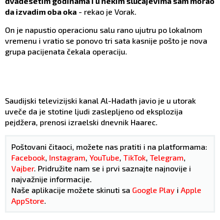
dvadesetim godinama i u nekim slučajevima sam morao
da izvadim oba oka
- rekao je Vorak.
On je napustio operacionu salu rano ujutru po lokalnom
vremenu i vratio se ponovo tri sata kasnije pošto je nova
grupa pacijenata čekala operaciju.
Saudijski televizijski kanal Al-Hadath javio je u utorak
uveče da je stotine ljudi zaslepljeno od eksplozija
pejdžera, prenosi izraelski dnevnik Haarec.
Poštovani čitaoci, možete nas pratiti i na platformama:
Facebook
,
Instagram
,
YouTube
,
TikTok
,
Telegram
,
Vajber
. Pridružite nam se i prvi saznajte najnovije i
najvažnije informacije.
Naše aplikacije možete skinuti sa
Google Play
i
Apple
AppStore
.