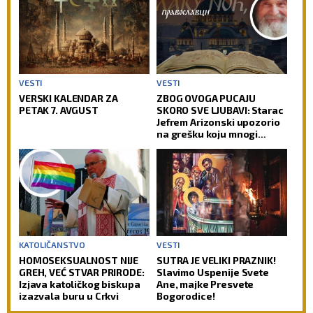
VESTI
VESTI
VERSKI KALENDAR ZA
ZBOG OVOGA PUCAJU
PETAK 7. AVGUST
SKORO SVE LJUBAVI: Starac
Jefrem Arizonski upozorio
na grešku koju mnogi
prave
KATOLIČANSTVO
VESTI
HOMOSEKSUALNOST NIJE
SUTRA JE VELIKI PRAZNIK!
GREH, VEĆ STVAR PRIRODE:
Slavimo Uspenije Svete
Izjava katoličkog biskupa
Ane, majke Presvete
izazvala buru u Crkvi
Bogorodice!