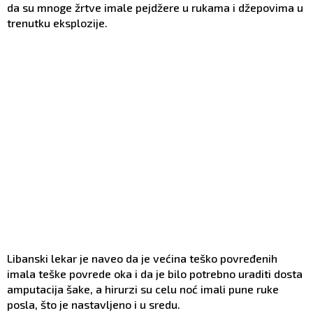
da su mnoge žrtve imale pejdžere u rukama i džepovima u
trenutku eksplozije.
Libanski lekar je naveo da je većina teško povređenih
imala teške povrede oka i da je bilo potrebno uraditi dosta
amputacija šake, a hirurzi su celu noć imali pune ruke
posla, što je nastavljeno i u sredu.