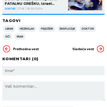
FATALNU GREŠKU, Izrael
menjao plan, a onda usledila
SUKOBI
17:16
18.09.2024
DRAMA!
TAGOVI
LIBAN
HEZBOLAH
PEJDŽERI
EKSPLOZIJE
DOKTOR
OČI
IRAN
Prethodna vest
Sledeća vest
KOMENTARI (
0
)