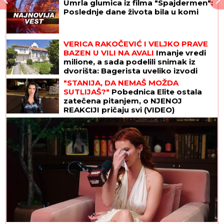
Umrla glumica iz filma "Spajdermen":
Poslednje dane života bila u komi
VERICA RAKOČEVIĆ I VELJKO PRAVE
BAZEN U VILI NA AVALI
Imanje vredi
milione, a sada podelili snimak iz
dvorišta: Bagerista uveliko izvodi
radove (Video)
"STANIJA, DA NEMAŠ MOŽDA
SUTLIJAŠ?"
Pobednica Elite ostala
zatečena pitanjem, o NJENOJ
REAKCIJI pričaju svi (VIDEO)