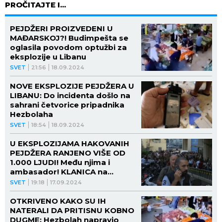
PROČITAJTE I...
PEJDŽERI PROIZVEDENI U
MAĐARSKOJ?! Budimpešta se
oglasila povodom optužbi za
eksplozije u Libanu
SVET
21:56
18.09.2024
NOVE EKSPLOZIJE PEJDŽERA U
LIBANU: Do incidenta došlo na
sahrani četvorice pripadnika
Hezbolaha
SVET
18:54
18.09.2024
U EKSPLOZIJAMA HAKOVANIH
PEJDŽERA RANJENO VIŠE OD
1.000 LJUDI! Među njima i
ambasador! KLANICA na
ulicama! (VIDEO)
SVET
19:18
17.09.2024
OTKRIVENO KAKO SU IH
NATERALI DA PRITISNU KOBNO
DUGME: Hezbolah napravio