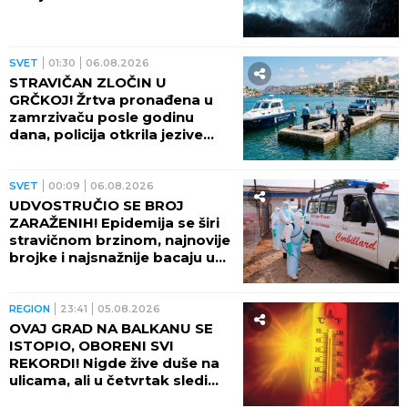
SVET
01:30
06.08.2026
STRAVIČAN ZLOČIN U
GRČKOJ! Žrtva pronađena u
zamrzivaču posle godinu
dana, policija otkrila jezive
okolnosti
SVET
00:09
06.08.2026
UDVOSTRUČIO SE BROJ
ZARAŽENIH! Epidemija se širi
stravičnom brzinom, najnovije
brojke i najsnažnije bacaju u
OČAJ
REGION
23:41
05.08.2026
OVAJ GRAD NA BALKANU SE
ISTOPIO, OBORENI SVI
REKORDI! Nigde žive duše na
ulicama, ali u četvrtak sledi
veliki preokret