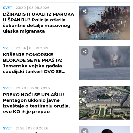
SVET
23:20
05.08.2026
DŽIHADISTI UPALI IZ MAROKA
U ŠPANIJU? Policija otkrila
šokantne detalje masovnog
ulaska migranata
SVET
22:54
05.08.2026
KRŠENJE POMORSKE
BLOKADE SE NE PRAŠTA:
Jemenska vojska gađala
saudijski tanker! OVO SE
OPASNO ZAKUVALO
SVET
22:28
05.08.2026
PREKO NOĆI SE UPLAŠILI!
Pentagon uklonio javne
izveštaje o testiranju oružja,
evo KO ih je prepao
SVET
21:58
05.08.2026