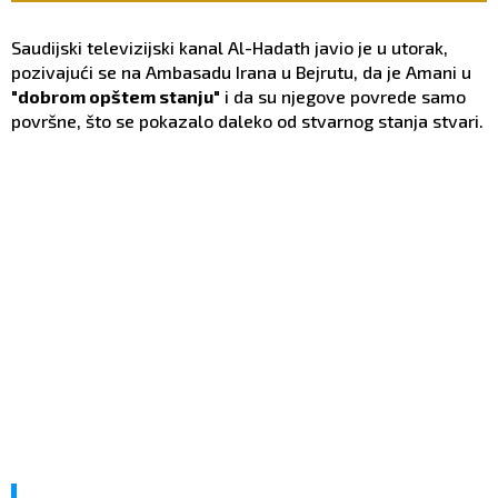
Saudijski televizijski kanal Al-Hadath javio je u utorak,
pozivajući se na Ambasadu Irana u Bejrutu, da je Amani u
"dobrom opštem stanju"
i da su njegove povrede samo
površne, što se pokazalo daleko od stvarnog stanja stvari.