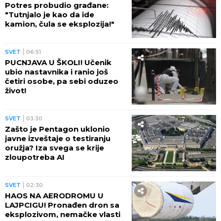
Potres probudio građane:
"Tutnjalo je kao da ide
kamion, čula se eksplozija!"
SVET
06:51
PUCNJAVA U ŠKOLI! Učenik
ubio nastavnika i ranio još
četiri osobe, pa sebi oduzeo
život!
SVET
03:30
Zašto je Pentagon uklonio
javne izveštaje o testiranju
oružja? Iza svega se krije
zloupotreba AI
SVET
02:30
HAOS NA AERODROMU U
LAJPCIGU! Pronađen dron sa
eksplozivom, nemačke vlasti