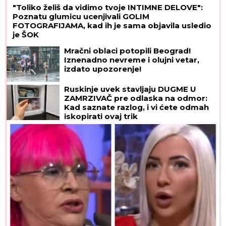
"Toliko želiš da vidimo tvoje INTIMNE DELOVE":
Poznatu glumicu ucenjivali GOLIM
FOTOGRAFIJAMA, kad ih je sama objavila usledio
je ŠOK
Mračni oblaci potopili Beograd!
Iznenadno nevreme i olujni vetar,
izdato upozorenje!
Ruskinje uvek stavljaju DUGME U
ZAMRZIVAČ pre odlaska na odmor:
Kad saznate razlog, i vi ćete odmah
iskopirati ovaj trik