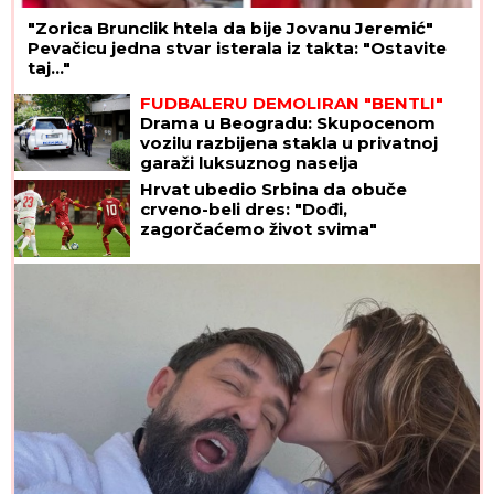
"Zorica Brunclik htela da bije Jovanu Jeremić"
Pevačicu jedna stvar isterala iz takta: "Ostavite
taj..."
FUDBALERU DEMOLIRAN "BENTLI"
Drama u Beogradu: Skupocenom
vozilu razbijena stakla u privatnoj
garaži luksuznog naselja
Hrvat ubedio Srbina da obuče
crveno-beli dres: "Dođi,
zagorčaćemo život svima"