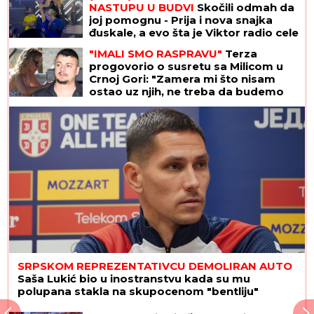
NASTUPU U BUDVI
Skočili odmah da
joj pomognu - Prija i nova snajka
đuskale, a evo šta je Viktor radio cele
noći
"IMALI SMO RASPRAVU"
Terza
progovorio o susretu sa Milicom u
Crnoj Gori: "Zamera mi što nisam
ostao uz njih, ne treba da budemo
Kulići" (VIDEO)
SRPSKOM REPREZENTATIVCU DEMOLIRAN AUTO
Saša Lukić bio u inostranstvu kada su mu
polupana stakla na skupocenom "bentliju"