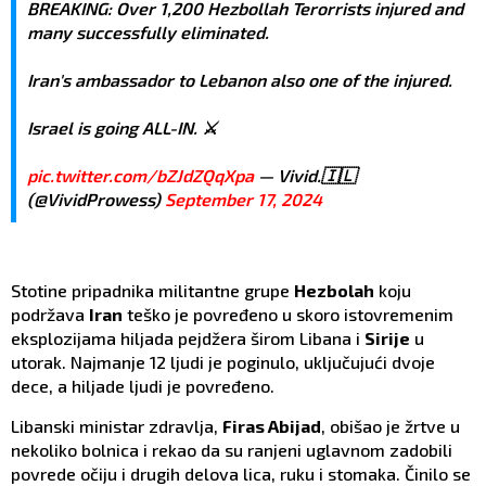
BREAKING: Over 1,200 Hezbollah Terorrists injured and
many successfully eliminated.
Iran's ambassador to Lebanon also one of the injured.
Israel is going ALL-IN. ⚔️
pic.twitter.com/bZJdZQqXpa
— Vivid.🇮🇱
(@VividProwess)
September 17, 2024
Stotine pripadnika militantne grupe
Hezbolah
koju
podržava
Iran
teško je povređeno u skoro istovremenim
eksplozijama hiljada pejdžera širom Libana i
Sirije
u
utorak. Najmanje 12 ljudi je poginulo, uključujući dvoje
dece, a hiljade ljudi je povređeno.
Libanski ministar zdravlja,
Firas Abijad
, obišao je žrtve u
nekoliko bolnica i rekao da su ranjeni uglavnom zadobili
povrede očiju i drugih delova lica, ruku i stomaka. Činilo se