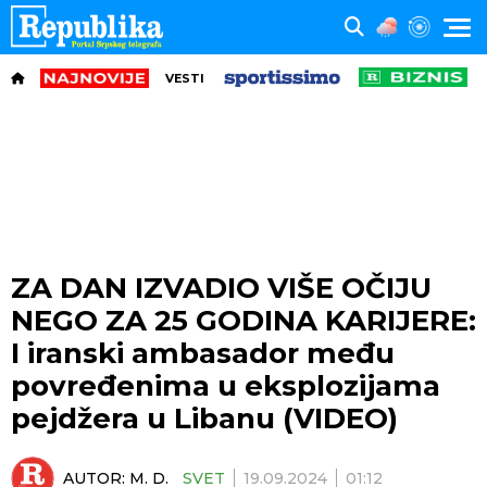
VESTI
ZA DAN IZVADIO VIŠE OČIJU
NEGO ZA 25 GODINA KARIJERE:
I iranski ambasador među
povređenima u eksplozijama
pejdžera u Libanu (VIDEO)
AUTOR:
M. D.
SVET
19.09.2024
01:12