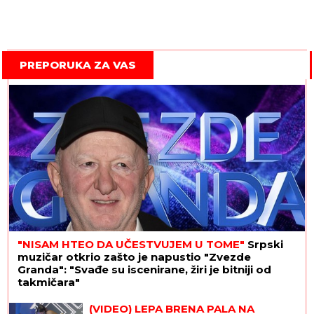
PREPORUKA ZA VAS
"NISAM HTEO DA UČESTVUJEM U TOME"
Srpski
muzičar otkrio zašto je napustio "Zvezde
Granda": "Svađe su iscenirane, žiri je bitniji od
takmičara"
(VIDEO) LEPA BRENA PALA NA