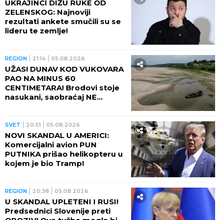
UKRAJINCI DIŽU RUKE OD
ZELENSKOG: Najnoviji
rezultati ankete smučili su se
lideru te zemlje!
REGION
21:14
05.08.2026
UŽAS! DUNAV KOD VUKOVARA
PAO NA MINUS 60
CENTIMETARA! Brodovi stoje
nasukani, saobraćaj NE
POSTOJI
SVET
20:51
05.08.2026
NOVI SKANDAL U AMERICI:
Komercijalni avion PUN
PUTNIKA prišao helikopteru u
kojem je bio Tramp!
REGION
20:38
05.08.2026
U SKANDAL UPLETENI I RUSI!
Predsednici Slovenije preti