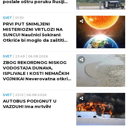
poslale oštru poruku Rusiji
(FOTO)
SVET
01:30
PRVI PUT SNIMLJENI
MISTERIOZNI VRTLOZI NA
SUNCU! Naučnici šokirani:
Otkriće bi moglo da zaštiti
Zemlju od katastrofalnih
posledica
SVET
23:49
06.08.2026
ZBOG REKORDNOG NISKOG
VODOSTAJA DUNAVA,
ISPLIVALE I KOSTI NEMAČKIH
VOJNIKA! Neverovatna otkrića
ređaju se jedno za drugim -
pored njih motocikl Vermahta!
SVET
23:13
06.08.2026
AUTOBUS PODIGNUT U
VAZDUH! Ima mrtvih!