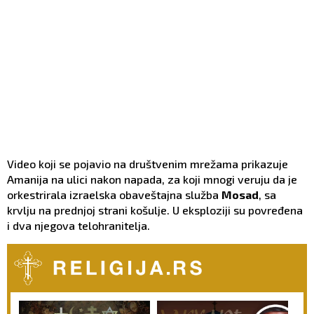
Video koji se pojavio na društvenim mrežama prikazuje
Amanija na ulici nakon napada, za koji mnogi veruju da je
orkestrirala izraelska obaveštajna služba
Mosad
, sa
krvlju na prednjoj strani košulje. U eksploziji su povređena
i dva njegova telohranitelja.