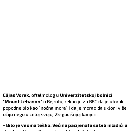
Elijas Vorak
, oftalmolog u
Univerzitetskoj bolnici
"Mount Lebanon"
u Bejrutu, rekao je za BBC da je utorak
popodne bio kao "noćna mora" i da je morao da ukloni više
očiju nego u celoj svojoj 25-godišnjoj karijeri.
-
Bilo je veoma teško. Većina pacijenata su bili mladići u