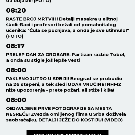
da objasni! (FOTO)
08:20
RASTE BROJ MRTVIH! Detalji masakra u elitnoj
školi: Đaci i profesori bežali od pomahnitalog
učenika: "Čula se pucnjava, a onda je sve utihnulo!"
(FOTO)
08:17
PRELEP DAN ZA GROBARE: Partizan razbio Tobol,
a onda su stigle još lepše vesti
08:00
PAKLENO JUTRO U SRBIJI! Beograd se probudio
na 26 stepeni, a tek sledi UDAR VRUĆINE! RHMZ
niže upozorenja - prete požari, ali stiže i kiša!
08:00
OBJAVLJENE PRVE FOTOGRAFIJE SA MESTA
NESREĆE! Zvezda omiljenog filma u Srba doživela
saobraćajku, DETALJI JEŽE DO KOSTIJU! (VIDEO)