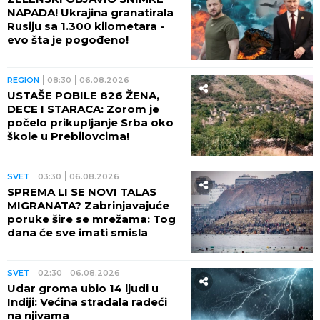
NAPADA! Ukrajina granatirala
Rusiju sa 1.300 kilometara -
evo šta je pogođeno!
REGION
08:30
06.08.2026
USTAŠE POBILE 826 ŽENA,
DECE I STARACA: Zorom je
počelo prikupljanje Srba oko
škole u Prebilovcima!
SVET
03:30
06.08.2026
SPREMA LI SE NOVI TALAS
MIGRANATA? Zabrinjavajuće
poruke šire se mrežama: Tog
dana će sve imati smisla
SVET
02:30
06.08.2026
Udar groma ubio 14 ljudi u
Indiji: Većina stradala radeći
na njivama