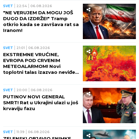
SVET
22:54
06.08.2026
"NE VERUJEM DA MOGU JOŠ
DUGO DA IZDRŽE!" Tramp
otkrio kada se završava rat sa
Iranom!
SVET
21:01
06.08.2026
EKSTREMNE VRUĆINE,
EVROPA POD CRVENIM
METEOALARMOM! Novi
toplotni talas izazvao neviđeni
haos - besne požari, veliki
problem u energetici!
SVET
20:00
06.08.2026
PUTINOV NOVI GENERAL
SMRT! Rat u Ukrajini ulazi u još
krvaviju fazu
SVET
11:39
06.08.2026
ZELENSKI OBJAVIO SNIMKE