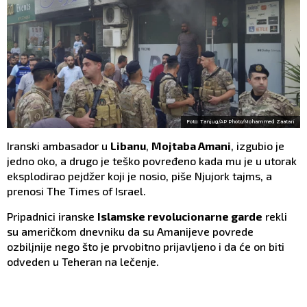
Foto: Tanjug/AP Photo/Mohammed Zaatari
Iranski ambasador u
Libanu
,
Mojtaba Amani
, izgubio je
jedno oko, a drugo je teško povređeno kada mu je u utorak
eksplodirao pejdžer koji je nosio, piše Njujork tajms, a
prenosi The Times of Israel.
Pripadnici iranske
Islamske revolucionarne garde
rekli
su američkom dnevniku da su Amanijeve povrede
ozbiljnije nego što je prvobitno prijavljeno i da će on biti
odveden u Teheran na lečenje.