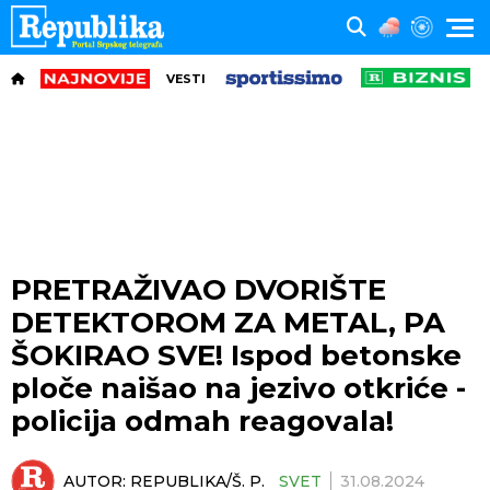
VESTI
PRETRAŽIVAO DVORIŠTE
DETEKTOROM ZA METAL, PA
ŠOKIRAO SVE! Ispod betonske
ploče naišao na jezivo otkriće -
policija odmah reagovala!
AUTOR:
REPUBLIKA/Š. P.
SVET
31.08.2024