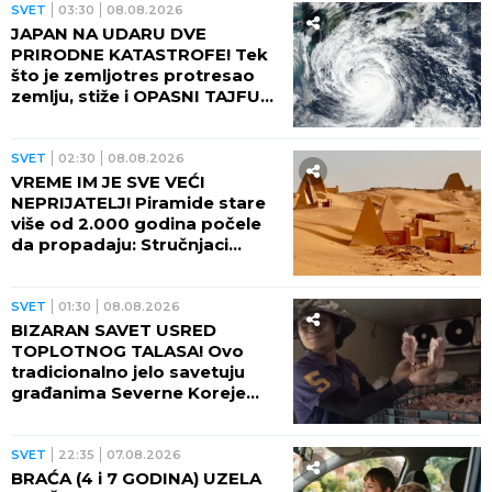
VEOMA VISOKIM RIZIKOM su
od požara!
REGION
10:05
08.08.2026
HAOS U RUDNIKU: Rudari
proveli i ČETVRTU NOĆ u jami!
Balkan u neverici
SVET
09:48
08.08.2026
POČELO JE! Američka
kompanija stigla na Grenland!
Tramp se smeška, sprema se
bušenje nafte BEZ DOZVOLE
LOKALNIH VLASTI
SVET
09:23
08.08.2026
STIŽE PETI TOPLOTNI TALAS!
Narod u panici, od danas na
snazi novi ŽUTI METEO ALARM