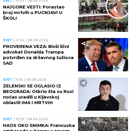
aktiviran je CRVENI ALARM!
Požari samo što nisu buknuli
SVET
07:27
MAĐAR OTKRIO KOGA ŽELI ZA
PREDSEDNIKA MAĐARSKE!
Bivši šef Vrhovnog suda
prihvatio nominaciju Tise!
SVET
02:30
NEVEROVATNO: Država
godišnje baci 3.400 tona
delimično iskorišćenih lekova
SVET
01:30
LAŽU? Broj migranata u Seuti
veći od zvaničnih procena,
evo koliko ih je ZAISTA tamo