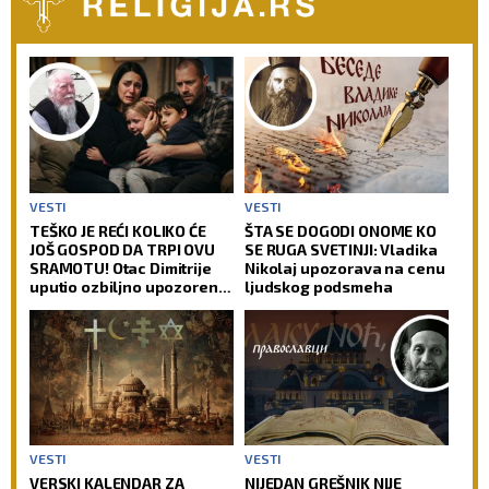
VESTI
VESTI
TEŠKO JE REĆI KOLIKO ĆE
ŠTA SE DOGODI ONOME KO
JOŠ GOSPOD DA TRPI OVU
SE RUGA SVETINJI: Vladika
SRAMOTU! Otac Dimitrije
Nikolaj upozorava na cenu
uputio ozbiljno upozorenje
ljudskog podsmeha
roditeljima i pozvao ih da
spasavaju decu od zla!
VESTI
VESTI
VERSKI KALENDAR ZA
NIJEDAN GREŠNIK NIJE