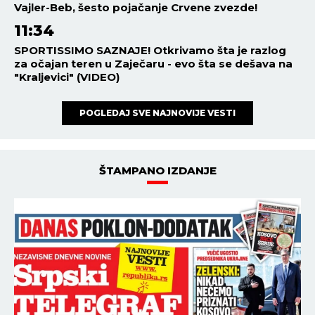
I DO 48 STEPENI!
SVET
18:01
07.08.2026
SUKOB ITALIJE I ŠPANIJE!
Madrid postavio ultimatum
Rimu - Sančez dao rok od 48
sati Meloni da povuče ovu
odluku, ona kratko rekla da
neće!
REGION
17:58
07.08.2026
RESTRIKCIJE VODE U
OMILJENOM LETOVALIŠTU
SRBA U CRNOJ GORI! Turisti
besni, prete da će otići i
otkazati smeštaj - POTPUNO
RASULO!
NAJNOVIJE
NAJČITANIJE
11:57
VUČIĆ OBILAZI RADOVE NA STAROM
UŽIVO