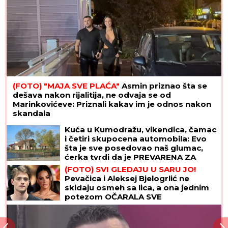
"Delije" mogu da odahnu: Crvena zvezda će igrati
Ligu šampiona, a ovo je dokaz
Detonacija na Malom Kalemegdanu!
Crvena zvezda dovela brutalno
pojačanje
Dnevni horoskop za nedelju, 9.
avgust: Jarac gura ISTINU POD
TEPIH, a NJIH čeka poslovna prilika
kakva stiže jednom u životu