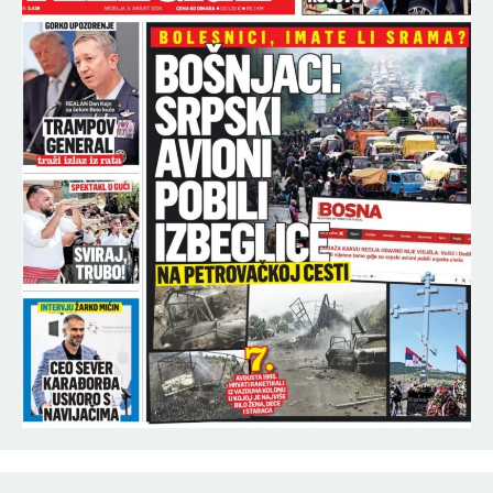
ŽELEZNIČKOM MOSTU: "Vozom ćemo za 15 minuta
dolaziti od centra do AERODROMA"
11:45
OBJAVLJENE NAJNOVIJE VESTI O STANIJI
DOBROJEVIĆ: Nacija ZGROŽENA informacijama
koje su plasirane na Pinku - OTKRIVENO ČIME SE
bavila!
11:44
PRONAĐENO TELO MLADIĆA! Tragične vesti iz
Borče: Utopio se u mulju i vodi dok je bio sa
prijateljima!
11:42
TEOV VLADAR EVROLIGAŠKE ODBRANE! Ko je Nik
Vajler-Beb, šesto pojačanje Crvene zvezde!
11:34
SPORTISSIMO SAZNAJE! Otkrivamo šta je razlog
za očajan teren u Zaječaru - evo šta se dešava na
"Kraljevici" (VIDEO)