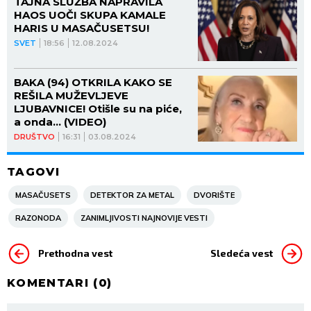
TAJNA SLUŽBA NAPRAVILA
HAOS UOČI SKUPA KAMALE
HARIS U MASAČUSETSU!
SVET
18:56
12.08.2024
BAKA (94) OTKRILA KAKO SE
REŠILA MUŽEVLJEVE
LJUBAVNICE! Otišle su na piće,
a onda... (VIDEO)
DRUŠTVO
16:31
03.08.2024
TAGOVI
MASAČUSETS
DETEKTOR ZA METAL
DVORIŠTE
RAZONODA
ZANIMLJIVOSTI NAJNOVIJE VESTI
Prethodna vest
Sledeća vest
KOMENTARI (
0
)