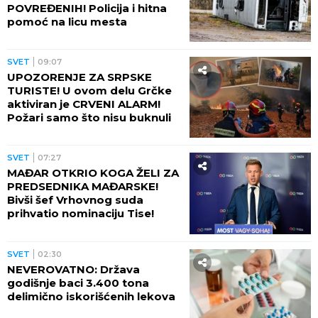
"Kako ga nije sramota?!" Gledateljka OPTUŽILA
Asmina da joj je slao INTIMNE FOTOGRAFIJE,
spremna da se obračunaju na SUDU:
"Iskorišćavaš devojke za pare"
Vic dana: Švaba na proputovanju
kroz Srbiju doživeo saobraćajku u
blizini Pirota...
by Aklamator
SVET
SVET
10:50
NASUKALA SE JEDRILICA KOD
GRČKOG OSTRVA KOJE
OBOŽAVAJU SRBI! Putnici u
panici skočili u more i plivali
do obale
SVET
10:10