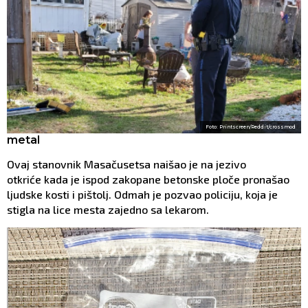
Foto: Printscreen/Reddit/crossmod
metal
Ovaj stanovnik Masačusetsa naišao je na jezivo
otkriće kada je ispod zakopane betonske ploče pronašao
ljudske kosti i pištolj. Odmah je pozvao policiju, koja je
stigla na lice mesta zajedno sa lekarom.