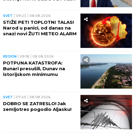
PROVERENA VEZA: Bivši lični
advokat Donalda Trampa
potvrđen za državnog tužioca
SAD
SVET
11:35
08.08.2026
ZELENSKI SE OGLASIO IZ
BEOGRADA: Otkrio šta su Rusi
noćas uradili u Kijevskoj
oblasti! IMA I MRTVIH
SVET
10:59
08.08.2026
HAOS OKO SNIMKA: Francuska
ambasada u Kongu u prvom
planu, narod u neverici što je
OVO ugledalo SVETLOST
DANA (VIDEO)
SVET
10:26
08.08.2026
UPOZORENJE ZA SRPSKE
TURISTE: Ove lokacije po