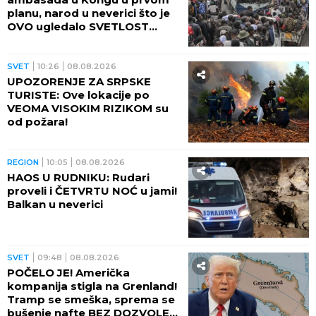
REGION
16:39
08.08.2026
BALKAN SE KRSTI U NEVERICI:
Muškarac MRTAV PIJAN
primljen u bolnicu, evo
KOLIKO je promila alkohola
imao u krvi!
SVET
15:07
08.08.2026
BAJDENU SE RAK PROŠIRIO
NA KOSTI! Oglasio se sin
Hanter i saopštio kako je sada
bivši predsednik SAD
SVET
14:54
08.08.2026
NAJGORE VESTI: Porastao
broj mrtvih u PUCNJAVI U
ŠKOLI
SVET
12:02
08.08.2026