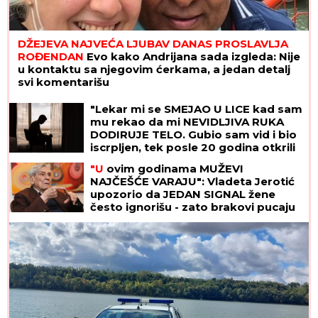
DŽEJEVA NAJVEĆA LJUBAV DANAS PROSLAVLJA
ROĐENDAN
Evo kako Andrijana sada izgleda: Nije
u kontaktu sa njegovim ćerkama, a jedan detalj
svi komentarišu
STRAVIČNA NESREĆA KOD
JASENOVIKA!
Strahuje se da ima
TEŠKO POVREĐENIH, sve vrvi od
policije i Hitne pomoći (FOTO)
"Lekar mi se SMEJAO U LICE kad sam
mu rekao da mi NEVIDLJIVA RUKA
DODIRUJE TELO. Gubio sam vid i bio
iscrpljen, tek posle 20 godina otkrili
su od ČEGA BOLUJEM"