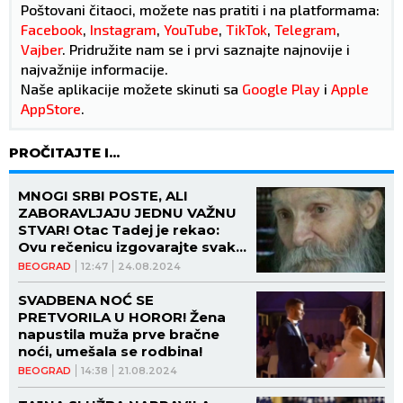
Poštovani čitaoci, možete nas pratiti i na platformama:
Facebook
,
Instagram
,
YouTube
,
TikTok
,
Telegram
,
Vajber
. Pridružite nam se i prvi saznajte najnovije i
najvažnije informacije.
Naše aplikacije možete skinuti sa
Google Play
i
Apple
AppStore
.
PROČITAJTE I...
MNOGI SRBI POSTE, ALI
ZABORAVLJAJU JEDNU VAŽNU
STVAR! Otac Tadej je rekao:
Ovu rečenicu izgovarajte svaki
dan i Bog će vas čuti!
BEOGRAD
12:47
24.08.2024
SVADBENA NOĆ SE
PRETVORILA U HOROR! Žena
napustila muža prve bračne
noći, umešala se rodbina!
BEOGRAD
14:38
21.08.2024