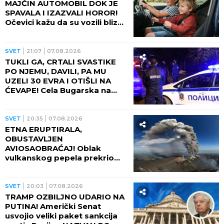
REGION
09:18
08.08.2026
POTPUNA KATASTROFA:
Bunari presušili, Dunav na
istorijskom minimumu
SVET
07:40
08.08.2026
DOBRO SE ZATRESLO! Jak
zemljotres pogodio Aljasku!
SVET
03:30
08.08.2026
JAPAN NA UDARU DVE
PRIRODNE KATASTROFE! Tek
što je zemljotres protresao
zemlju, stiže i OPASNI TAJFUN:
Otkazano više od 500 letova,
naređene evakuacije