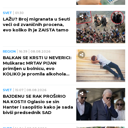
UMALO SUDAR DVA AVIONA
NA PISTI! Haos na aerodromu,
stotine putnika PRETRNULO
OD STRAHA!
SVET
09:40
DVE ZEMLJE ČEKA STRAŠAN
UDAR! Naređena hitna
evakuacija, stotine hiljada ljudi
u opasnosti
SVET
09:23
PREVRNUO SE AUTOBUS SA
TURISTIMA, IMA MNOGO
POVREĐENIH! Policija i hitna
pomoć na licu mesta
SVET
09:07
UPOZORENJE ZA SRPSKE
TURISTE! U ovom delu Grčke