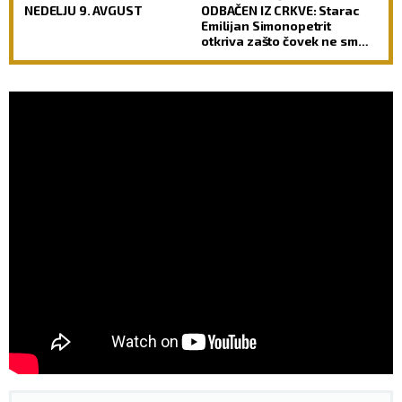
NEDELJU 9. AVGUST
ODBAČEN IZ CRKVE: Starac
Emilijan Simonopetrit
otkriva zašto čovek ne sme
da izgubi nadu