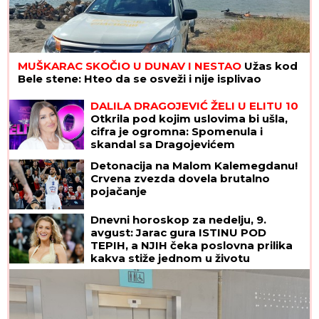
"JA SAM TO SMISLILA!"
Dino Melin tvrdi da je on
napisao pesmu "Beograd", Ceca posle 30 godina
otkrila istinu: "Nudila sam je Marini"
"U
ovim godinama MUŽEVI
NAJČEŠĆE VARAJU": Vladeta Jerotić
upozorio da JEDAN SIGNAL žene
često ignorišu - zato brakovi pucaju
Ana Nikolić šokirala: Otkrila kako je
Rale kažnjava, evo šta joj radi iza
zatvorenih vrata!