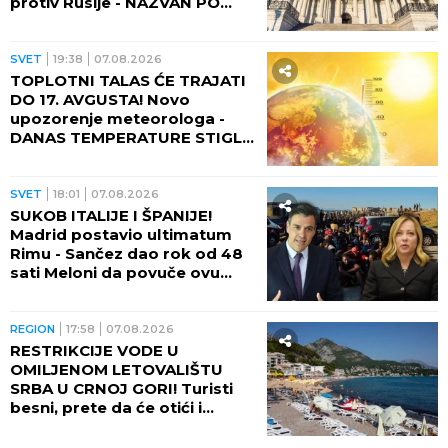
SVET
02:30
08.08.2026
VREME IM JE SVE VEĆI
NEPRIJATELJ! Piramide stare
više od 2.000 godina počele
da propadaju: Stručnjaci
upozoravaju na najgori
scenario
SVET
01:30
08.08.2026
BIZARAN SAVET USRED
TOPLOTNOG TALASA! Ovo
tradicionalno jelo savetuju
građanima Severne Koreje
tokom najvećih vrućina
SVET
22:35
07.08.2026
BRAĆA (4 i 7 GODINA) UZELA
MAJČIN AUTOMOBIL DOK JE
SPAVALA I IZAZVALI HOROR!
Očevici kažu da su vozili blizu
100 na sat - ZA NEVEROVATI
ŠTA SE DOGODILO!
SVET
21:07
07.08.2026
TUKLI GA, CRTALI SVASTIKE