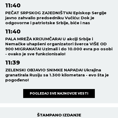
11:40
PEČAT SRPSKOG ZAJEDNIŠTVA! Episkop Sergije
javno zahvalio predsedniku Vučiću: Dok je
odgovorne i patriotske Srbije, biće i nas
11:40
PALA MREŽA KRIJUMČARA! U akciji Srbije i
Nemačke uhapšeni organizatori šverca VIŠE OD
900 MIGRANATA! Uzimali i do 10.000 evra po osobi
- ovako je sve funkcionisalo!
11:39
ZELENSKI OBJAVIO SNIMKE NAPADA! Ukrajina
granatirala Rusiju sa 1.300 kilometara - evo šta je
pogođeno!
POGLEDAJ SVE NAJNOVIJE VESTI
ŠTAMPANO IZDANJE