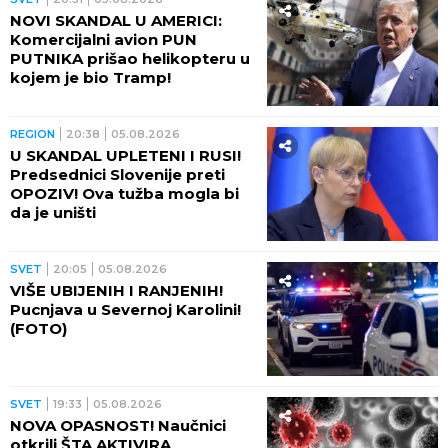
NOVI SKANDAL U AMERICI:
Komercijalni avion PUN
PUTNIKA prišao helikopteru u
kojem je bio Tramp!
REGION
20:38
05.08.2026
U SKANDAL UPLETENI I RUSI!
Predsednici Slovenije preti
OPOZIV! Ova tužba mogla bi
da je uništi
SVET
20:05
05.08.2026
VIŠE UBIJENIH I RANJENIH!
Pucnjava u Severnoj Karolini!
(FOTO)
SVET
19:33
05.08.2026
NOVA OPASNOST! Naučnici
otkrili ŠTA AKTIVIRA