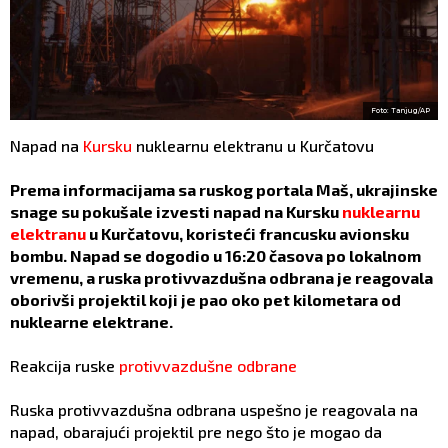
Foto: Tanjug/AP
Napad na
Kursku
nuklearnu elektranu u Kurčatovu
Prema informacijama sa ruskog portala Maš, ukrajinske
snage su pokušale izvesti napad na Kursku
nuklearnu
elektranu
u Kurčatovu, koristeći francusku avionsku
bombu. Napad se dogodio u 16:20 časova po lokalnom
vremenu, a ruska protivvazdušna odbrana je reagovala
oborivši projektil koji je pao oko pet kilometara od
nuklearne elektrane.
Reakcija ruske
protivvazdušne odbrane
Ruska protivvazdušna odbrana uspešno je reagovala na
napad, obarajući projektil pre nego što je mogao da