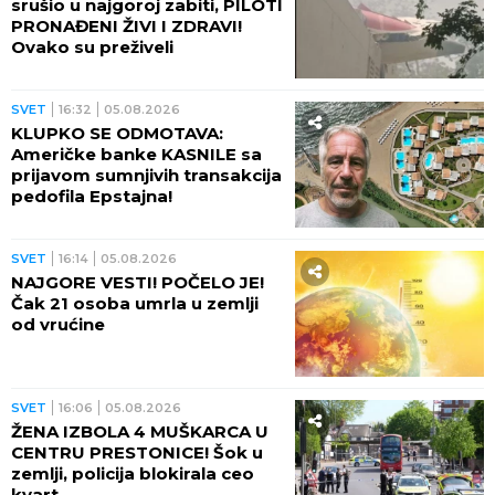
srušio u najgoroj zabiti, PILOTI
PRONAĐENI ŽIVI I ZDRAVI!
Ovako su preživeli
SVET
16:32
05.08.2026
KLUPKO SE ODMOTAVA:
Američke banke KASNILE sa
prijavom sumnjivih transakcija
pedofila Epstajna!
SVET
16:14
05.08.2026
NAJGORE VESTI! POČELO JE!
Čak 21 osoba umrla u zemlji
od vrućine
SVET
16:06
05.08.2026
ŽENA IZBOLA 4 MUŠKARCA U
CENTRU PRESTONICE! Šok u
zemlji, policija blokirala ceo
kvart