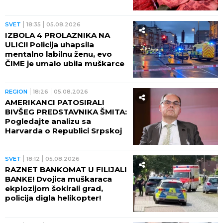
SVET
18:35
05.08.2026
IZBOLA 4 PROLAZNIKA NA
ULICI! Policija uhapsila
mentalno labilnu ženu, evo
ČIME je umalo ubila muškarce
REGION
18:26
05.08.2026
AMERIKANCI PATOSIRALI
BIVŠEG PREDSTAVNIKA ŠMITA:
Pogledajte analizu sa
Harvarda o Republici Srpskoj
SVET
18:12
05.08.2026
RAZNET BANKOMAT U FILIJALI
BANKE! Dvojica muškaraca
ekplozijom šokirali grad,
policija digla helikopter!