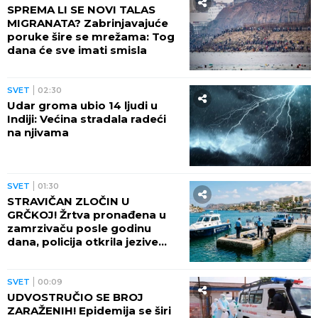
SPREMA LI SE NOVI TALAS
MIGRANATA? Zabrinjavajuće
poruke šire se mrežama: Tog
dana će sve imati smisla
SVET
02:30
Udar groma ubio 14 ljudi u
Indiji: Većina stradala radeći
na njivama
SVET
01:30
STRAVIČAN ZLOČIN U
GRČKOJ! Žrtva pronađena u
zamrzivaču posle godinu
dana, policija otkrila jezive
okolnosti
SVET
00:09
UDVOSTRUČIO SE BROJ
ZARAŽENIH! Epidemija se širi