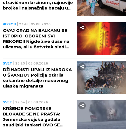
stravičnom brzinom, najnovije
brojke i najsnažnije bacaju u
OČAJ
REGION
23:41
05.08.2026
OVAJ GRAD NA BALKANU SE
ISTOPIO, OBORENI SVI
REKORDI! Nigde žive duše na
ulicama, ali u četvrtak sledi
veliki preokret
SVET
23:20
05.08.2026
DŽIHADISTI UPALI IZ MAROKA
U ŠPANIJU? Policija otkrila
šokantne detalje masovnog
ulaska migranata
SVET
22:54
05.08.2026
KRŠENJE POMORSKE
BLOKADE SE NE PRAŠTA:
Jemenska vojska gađala
saudijski tanker! OVO SE