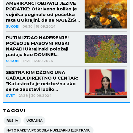
AMERIKANCI OBJAVILI JEZIVE
PODATKE: Otkriveno koliko je
vojnika poginulo od početka
rata u Ukrajini, da se NAJEŽIŠ!
(VIDEO)
SUKOBI
06:30
18.09.2024
PUTIN IZDAO NAREĐENJE!
POČEO JE MASOVNI RUSKI
NAPAD! Ukrajinski položaji
padaju kao DOMINE!
(FOTO/VIDEO)
SUKOBI
17:21
12.09.2024
SESTRA KIM DŽONG UNA
GAĐALA DIREKTNO U CENTAR:
"Katastrofa je neizbežna ako
se ne zaustavi ludilo
Zelenskog"
SVET
21:28
30.09.2024
TAGOVI
RUSIJA
UKRAJINA
NATO RAKETA POGODILA NUKLEARNU ELEKTRANU