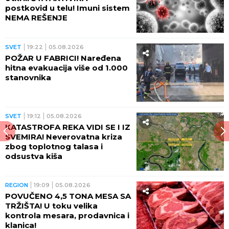
postkovid u telu! Imuni sistem
NEMA REŠENJE
SVET
19:22
05.08.2026
POŽAR U FABRICI! Naređena
hitna evakuacija više od 1.000
stanovnika
SVET
19:12
05.08.2026
KATASTROFA REKA VIDI SE I IZ
SVEMIRA! Neverovatna kriza
zbog toplotnog talasa i
odsustva kiša
REGION
19:09
05.08.2026
POVUČENO 4,5 TONA MESA SA
TRŽIŠTA! U toku velika
kontrola mesara, prodavnica i
klanica!