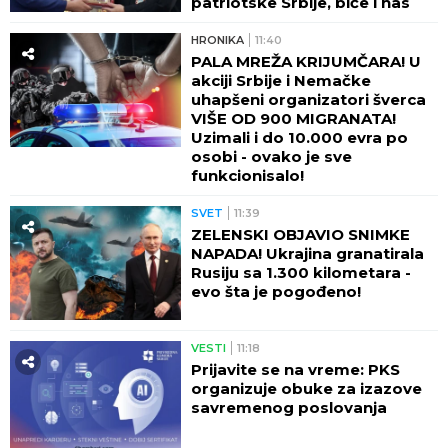
patriotske Srbije, biće i nas
HRONIKA
11:40
PALA MREŽA KRIJUMČARA! U
akciji Srbije i Nemačke
uhapšeni organizatori šverca
VIŠE OD 900 MIGRANATA!
Uzimali i do 10.000 evra po
osobi - ovako je sve
funkcionisalo!
SVET
11:39
ZELENSKI OBJAVIO SNIMKE
NAPADA! Ukrajina granatirala
Rusiju sa 1.300 kilometara -
evo šta je pogođeno!
VESTI
11:18
Prijavite se na vreme: PKS
organizuje obuke za izazove
savremenog poslovanja