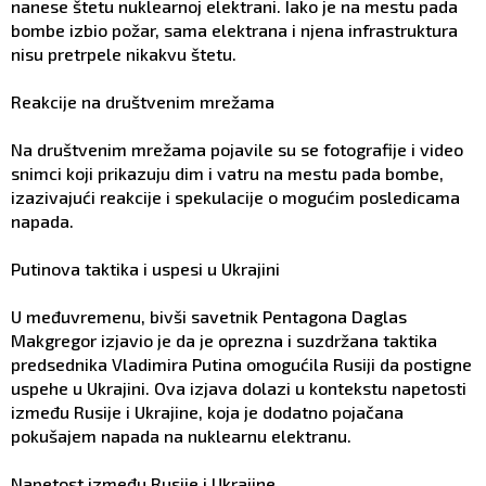
nanese štetu nuklearnoj elektrani. Iako je na mestu pada
bombe izbio požar, sama elektrana i njena infrastruktura
nisu pretrpele nikakvu štetu.
Reakcije na društvenim mrežama
Na društvenim mrežama pojavile su se fotografije i video
snimci koji prikazuju dim i vatru na mestu pada bombe,
izazivajući reakcije i spekulacije o mogućim posledicama
napada.
Putinova taktika i uspesi u Ukrajini
U međuvremenu, bivši savetnik Pentagona Daglas
Makgregor izjavio je da je oprezna i suzdržana taktika
predsednika Vladimira Putina omogućila Rusiji da postigne
uspehe u Ukrajini. Ova izjava dolazi u kontekstu napetosti
između Rusije i Ukrajine, koja je dodatno pojačana
pokušajem napada na nuklearnu elektranu.
Napetost između Rusije i Ukrajine