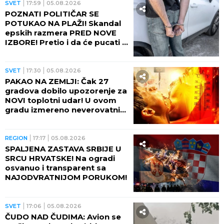
SVET
17:59
05.08.2026
POZNATI POLITIČAR SE
POTUKAO NA PLAŽI! Skandal
epskih razmera PRED NOVE
IZBORE! Pretio i da će pucati u
suprugu drugog muškarca
(VIDEO)
SVET
17:30
05.08.2026
PAKAO NA ZEMLJI: Čak 27
gradova dobilo upozorenje za
NOVI toplotni udar! U ovom
gradu izmereno neverovatnih
75 STEPENI NA ASFALTU!
REGION
17:17
05.08.2026
SPALJENA ZASTAVA SRBIJE U
SRCU HRVATSKE! Na ogradi
osvanuo i transparent sa
NAJODVRATNIJOM PORUKOM!
SVET
17:06
05.08.2026
ČUDO NAD ČUDIMA: Avion se