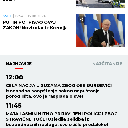
SVET
15:54
05.08.2026
PUTIN POTPISAO OVAJ
ZAKON! Novi udar iz Kremlja
NAJNOVIJE
NAJČITANIJE
12:00
CELA NACIJA U SUZAMA ZBOG ĐEE ĐURĐEVIĆ!
Iznenadno saopštenje nakon napuštanja
porodilišta, ovo je rasplakalo sve!
11:45
MAJA I ASMIN HITNO PRIJAVLJENI POLICIJI ZBOG
STRAVIČNE TUČE! Usledila selidba iz
bezbednosnih razloga, sve otišlo predaleko!