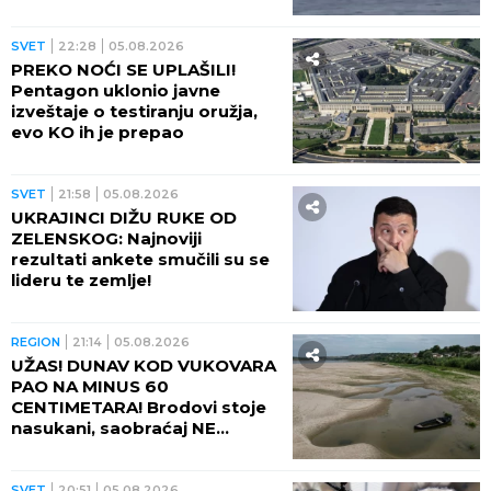
OPASNO ZAKUVALO
SVET
22:28
05.08.2026
PREKO NOĆI SE UPLAŠILI!
Pentagon uklonio javne
izveštaje o testiranju oružja,
evo KO ih je prepao
SVET
21:58
05.08.2026
UKRAJINCI DIŽU RUKE OD
ZELENSKOG: Najnoviji
rezultati ankete smučili su se
lideru te zemlje!
REGION
21:14
05.08.2026
UŽAS! DUNAV KOD VUKOVARA
PAO NA MINUS 60
CENTIMETARA! Brodovi stoje
nasukani, saobraćaj NE
POSTOJI
SVET
20:51
05.08.2026