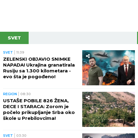
SVET
SVET
11:39
ZELENSKI OBJAVIO SNIMKE
NAPADA! Ukrajina granatirala
Rusiju sa 1.300 kilometara -
evo šta je pogođeno!
REGION
08:30
USTAŠE POBILE 826 ŽENA,
DECE I STARACA: Zorom je
počelo prikupljanje Srba oko
škole u Prebilovcima!
SVET
03:30