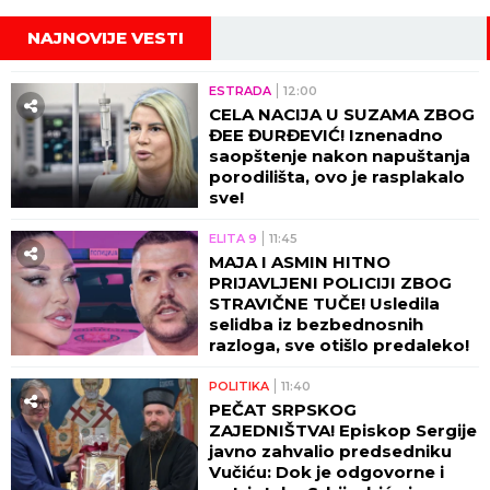
NAJNOVIJE VESTI
ESTRADA
12:00
CELA NACIJA U SUZAMA ZBOG
ĐEE ĐURĐEVIĆ! Iznenadno
saopštenje nakon napuštanja
porodilišta, ovo je rasplakalo
sve!
ELITA 9
11:45
MAJA I ASMIN HITNO
PRIJAVLJENI POLICIJI ZBOG
STRAVIČNE TUČE! Usledila
selidba iz bezbednosnih
razloga, sve otišlo predaleko!
POLITIKA
11:40
PEČAT SRPSKOG
ZAJEDNIŠTVA! Episkop Sergije
javno zahvalio predsedniku
Vučiću: Dok je odgovorne i