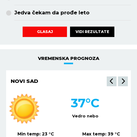
Jedva čekam da prođe leto
VIDI REZULTATE
GLASAJ
VREMENSKA PROGNOZA
NIŠ
35
°C
Vedro nebo
Min temp:
21
°C
Max temp:
37
°C