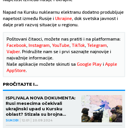
Napad na Kursku nuklearnu elektranu dodatno produbljuje
napetost između Rusije i
Ukrajine
, dok svetska javnost i
dalje prati razvoj situacije u regionu.
Poštovani čitaoci, možete nas pratiti i na platformama:
Facebook
,
Instagram
,
YouTube
,
TikTok
,
Telegram
,
Vajber
. Pridružite nam se i prvi saznajte najnovije i
najvažnije informacije.
Naše aplikacije možete skinuti sa
Google Play
i
Apple
AppStore
.
PROČITAJTE I...
ISPLIVALA NOVA DOKUMENTA:
Rusi mesecima očekivali
ukrajinski upad u Kursku
oblast? Stizala su brojna
UPOZORENJA
SUKOBI
12:01
20.09.2024