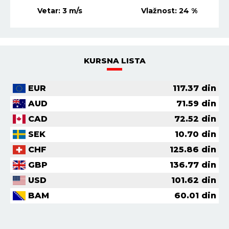
Vetar:
3
m/s
Vlažnost:
22
%
KURSNA LISTA
EUR
117.37
din
AUD
71.59
din
CAD
72.52
din
SEK
10.70
din
CHF
125.86
din
GBP
136.77
din
USD
101.62
din
BAM
60.01
din