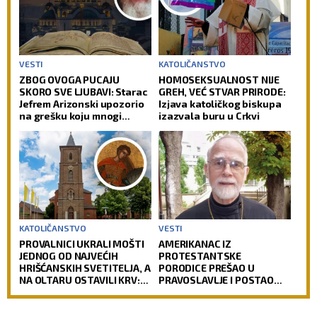
VESTI
KATOLIČANSTVO
ZBOG OVOGA PUCAJU
HOMOSEKSUALNOST NIJE
SKORO SVE LJUBAVI: Starac
GREH, VEĆ STVAR PRIRODE:
Jefrem Arizonski upozorio
Izjava katoličkog biskupa
na grešku koju mnogi
izazvala buru u Crkvi
prave
KATOLIČANSTVO
VESTI
PROVALNICI UKRALI MOŠTI
AMERIKANAC IZ
JEDNOG OD NAJVEĆIH
PROTESTANTSKE
HRIŠĆANSKIH SVETITELJA, A
PORODICE PREŠAO U
NA OLTARU OSTAVILI KRV:
PRAVOSLAVLJE I POSTAO
Vernici u šoku, policija
SVEŠTENIK: Jedan od
traga za počiniocima
najuglednijih teologa
današnjice govori o svom