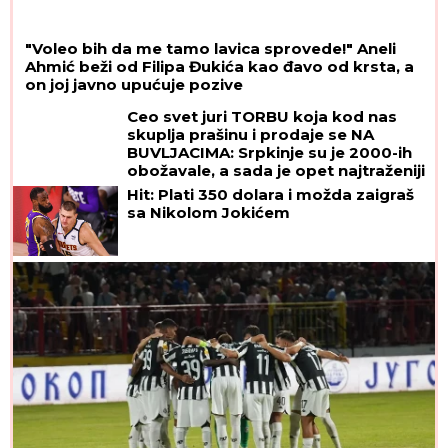
"Voleo bih da me tamo lavica sprovede!" Aneli
Ahmić beži od Filipa Đukića kao đavo od krsta, a
on joj javno upućuje pozive
Ceo svet juri TORBU koja kod nas
skuplja prašinu i prodaje se NA
BUVLJACIMA: Srpkinje su je 2000-ih
obožavale, a sada je opet najtraženiji
komad!
Hit: Plati 350 dolara i možda zaigraš
sa Nikolom Jokićem