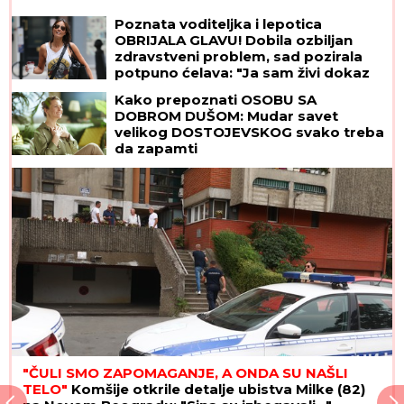
Poznata voditeljka i lepotica
OBRIJALA GLAVU! Dobila ozbiljan
zdravstveni problem, sad pozirala
potpuno ćelava: "Ja sam živi dokaz
da možemo da prevaziđemo svaku
Kako prepoznati OSOBU SA
traumu"
DOBROM DUŠOM: Mudar savet
velikog DOSTOJEVSKOG svako treba
da zapamti
"ČULI SMO ZAPOMAGANJE, A ONDA SU NAŠLI
TELO"
Komšije otkrile detalje ubistva Milke (82)