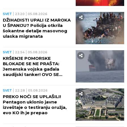
veliki preokret
SVET
23:20
05.08.2026
DŽIHADISTI UPALI IZ MAROKA
U ŠPANIJU? Policija otkrila
šokantne detalje masovnog
ulaska migranata
SVET
22:54
05.08.2026
KRŠENJE POMORSKE
BLOKADE SE NE PRAŠTA:
Jemenska vojska gađala
saudijski tanker! OVO SE
OPASNO ZAKUVALO
SVET
22:28
05.08.2026
PREKO NOĆI SE UPLAŠILI!
Pentagon uklonio javne
izveštaje o testiranju oružja,
evo KO ih je prepao