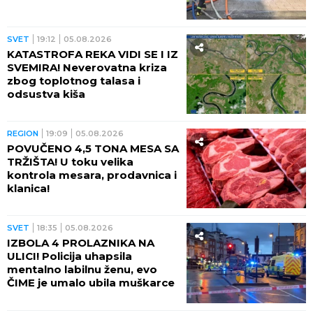
SVET
19:12
05.08.2026
KATASTROFA REKA VIDI SE I IZ
SVEMIRA! Neverovatna kriza
zbog toplotnog talasa i
odsustva kiša
REGION
19:09
05.08.2026
POVUČENO 4,5 TONA MESA SA
TRŽIŠTA! U toku velika
kontrola mesara, prodavnica i
klanica!
SVET
18:35
05.08.2026
IZBOLA 4 PROLAZNIKA NA
ULICI! Policija uhapsila
mentalno labilnu ženu, evo
ČIME je umalo ubila muškarce