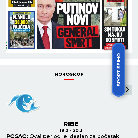
SPORTISSIMO
HOROSKOP
RIBE
19.2 - 20.3
POSAO:
Ovaj period je idealan za početak
P