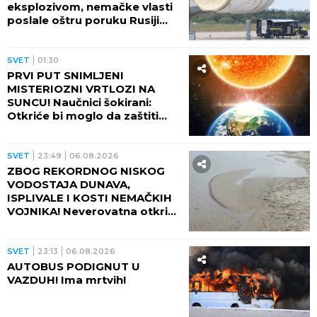
eksplozivom, nemačke vlasti
poslale oštru poruku Rusiji
(FOTO)
SVET
01:30
PRVI PUT SNIMLJENI
MISTERIOZNI VRTLOZI NA
SUNCU! Naučnici šokirani:
Otkriće bi moglo da zaštiti
Zemlju od katastrofalnih
posledica
SVET
23:49
06.08.2026
ZBOG REKORDNOG NISKOG
VODOSTAJA DUNAVA,
ISPLIVALE I KOSTI NEMAČKIH
VOJNIKA! Neverovatna otkrića
ređaju se jedno za drugim -
pored njih motocikl Vermahta!
SVET
23:13
06.08.2026
AUTOBUS PODIGNUT U
VAZDUH! Ima mrtvih!