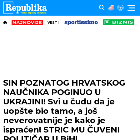
VESTI
SIN POZNATOG HRVATSKOG
NAUČNIKA POGINUO U
UKRAJINI! Svi u čudu da je
uopšte bio tamo, a još
neverovatnije je kako je
ispraćen! STRIC MU ČUVENI
POLITIČAR U BiH!