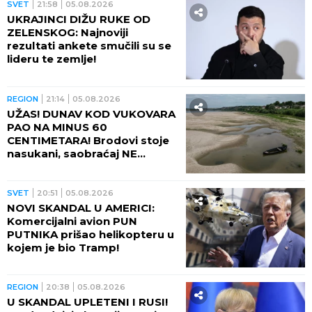
SVET
21:58
05.08.2026
UKRAJINCI DIŽU RUKE OD
ZELENSKOG: Najnoviji
rezultati ankete smučili su se
lideru te zemlje!
REGION
21:14
05.08.2026
UŽAS! DUNAV KOD VUKOVARA
PAO NA MINUS 60
CENTIMETARA! Brodovi stoje
nasukani, saobraćaj NE
POSTOJI
SVET
20:51
05.08.2026
NOVI SKANDAL U AMERICI:
Komercijalni avion PUN
PUTNIKA prišao helikopteru u
kojem je bio Tramp!
REGION
20:38
05.08.2026
U SKANDAL UPLETENI I RUSI!