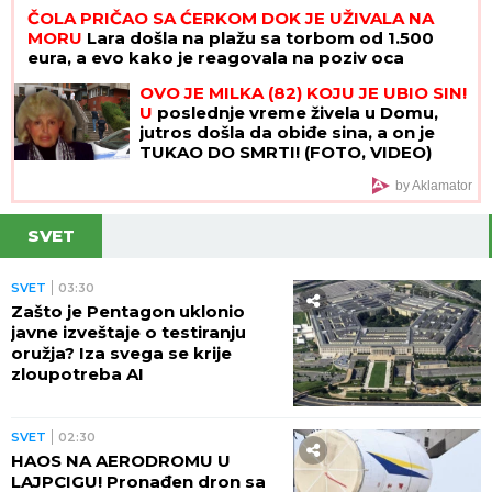
ČOLA PRIČAO SA ĆERKOM DOK JE UŽIVALA NA
MORU
Lara došla na plažu sa torbom od 1.500
eura, a evo kako je reagovala na poziv oca
OVO JE MILKA (82) KOJU JE UBIO SIN!
U
poslednje vreme živela u Domu,
jutros došla da obiđe sina, a on je
TUKAO DO SMRTI! (FOTO, VIDEO)
by Aklamator
SVET
SVET
03:30
Zašto je Pentagon uklonio
javne izveštaje o testiranju
oružja? Iza svega se krije
zloupotreba AI
SVET
02:30
HAOS NA AERODROMU U
LAJPCIGU! Pronađen dron sa