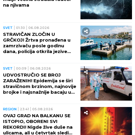
na njivama
SVET
01:30
06.08.2026
STRAVIČAN ZLOČIN U
GRČKOJ! Žrtva pronađena u
zamrzivaču posle godinu
dana, policija otkrila jezive
okolnosti
SVET
00:09
06.08.2026
UDVOSTRUČIO SE BROJ
ZARAŽENIH! Epidemija se širi
stravičnom brzinom, najnovije
brojke i najsnažnije bacaju u
OČAJ
REGION
23:41
05.08.2026
OVAJ GRAD NA BALKANU SE
ISTOPIO, OBORENI SVI
REKORDI! Nigde žive duše na
ulicama, ali u četvrtak sledi