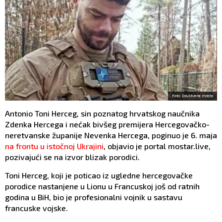
Foto: Društvene mreže
Antonio Toni Herceg, sin poznatog hrvatskog naučnika
Zdenka Hercega i nećak bivšeg premijera Hercegovačko-
neretvanske županije Nevenka Hercega, poginuo je 6. maja
na frontu u istočnoj Ukrajini
, objavio je portal mostar.live,
pozivajući se na izvor blizak porodici.
Toni Herceg, koji je poticao iz ugledne hercegovačke
porodice nastanjene u Lionu u Francuskoj još od ratnih
godina u BiH, bio je profesionalni vojnik u sastavu
francuske vojske.