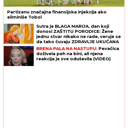
Partizanu značajna finansijska injekcija ako
eliminiše Tobol
Sutra je BLAGA MARIJA, dan koji
donosi ZAŠTITU PORODICE: Žene
jednu stvar nikako ne rade, veruje se
da tako čuvaju ZDRAVLJE UKUĆANA
BRENA PALA NA NASTUPU:
Pevačica
doživela peh na bini, ali njena
reakcija je sve oduševila (VIDEO)