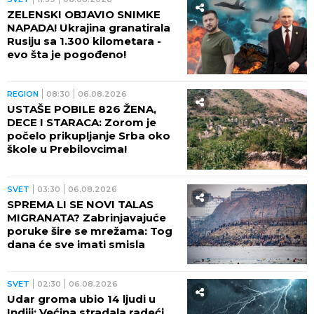
ZELENSKI OBJAVIO SNIMKE
NAPADA! Ukrajina granatirala
Rusiju sa 1.300 kilometara -
evo šta je pogođeno!
REGION
08:30
06.08.2026
USTAŠE POBILE 826 ŽENA,
DECE I STARACA: Zorom je
počelo prikupljanje Srba oko
škole u Prebilovcima!
SVET
03:30
06.08.2026
SPREMA LI SE NOVI TALAS
MIGRANATA? Zabrinjavajuće
poruke šire se mrežama: Tog
dana će sve imati smisla
SVET
02:30
06.08.2026
Udar groma ubio 14 ljudi u
Indiji: Većina stradala radeći