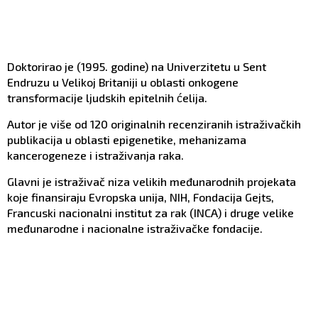
Doktorirao je (1995. godine) na Univerzitetu u Sent
Endruzu u Velikoj Britaniji u oblasti onkogene
transformacije ljudskih epitelnih ćelija.
Autor je više od 120 originalnih recenziranih istraživačkih
publikacija u oblasti epigenetike, mehanizama
kancerogeneze i istraživanja raka.
Glavni je istraživač niza velikih međunarodnih projekata
koje finansiraju Evropska unija, NIH, Fondacija Gejts,
Francuski nacionalni institut za rak (INCA) i druge velike
međunarodne i nacionalne istraživačke fondacije.