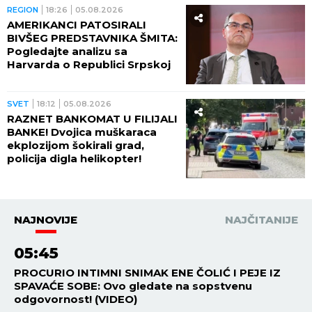
REGION
18:26
05.08.2026
AMERIKANCI PATOSIRALI
BIVŠEG PREDSTAVNIKA ŠMITA:
Pogledajte analizu sa
Harvarda o Republici Srpskoj
SVET
18:12
05.08.2026
RAZNET BANKOMAT U FILIJALI
BANKE! Dvojica muškaraca
ekplozijom šokirali grad,
policija digla helikopter!
NAJNOVIJE
NAJČITANIJE
05:45
PROCURIO INTIMNI SNIMAK ENE ČOLIĆ I PEJE IZ
SPAVAĆE SOBE: Ovo gledate na sopstvenu
odgovornost! (VIDEO)