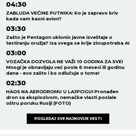
04:30
ZABLUDA VEĆINE PUTNIKA: Ko je zapravo kriv
kada vam kasni avion?
03:30
Zašto je Pentagon uklonio javne izveštaje o
testiranju oružja? Iza svega se krije zloupotreba AI
03:00
VOZAČKA DOZVOLA NE VAŽI 10 GODINA ZA SVE!
Mnogi je obnavljaju već posle 6 meseci ili godinu
dana - evo zašto i ko odlučuje o tome!
02:30
HAOS NA AERODROMU U LAJPCIGU! Pronađen
dron sa eksplozivom, nemačke vlasti poslale
oštru poruku Rusiji (FOTO)
POGLEDAJ SVE NAJNOVIJE VESTI