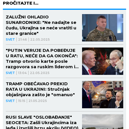
PROČITAJTE I...
ZALUŽNI OHLADIO
SUNARODNIKE: "Ne nadajte se
čudu, Ukrajina se neće vratiti u
stare granice"
SVET
21:46
22.05.2025
"PUTIN VERUJE DA POBEĐUJE
U RATU, NEĆE DA GA OKONČA":
Tramp otvorio karte posle
razgovora sa ruskim liderom i
ŠOKIRAO SVE
SVET
13:04
22.05.2025
TRAMP OBEĆAVAO PREKID
RATA U UKRAJINI: Stručnjak
objašnjava zašto je "omanuo"
SVET
15:15
21.05.2025
RUSI SLAVE "OSLOBAĐANJE"
SEOCETA: Zašli Ukrajincima iza
leđa i izvršili brzu akciju (VIDEO)