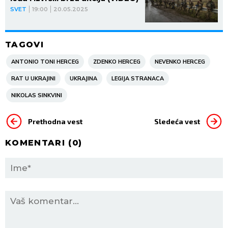
SVET
19:00
20.05.2025
TAGOVI
ANTONIO TONI HERCEG
ZDENKO HERCEG
NEVENKO HERCEG
RAT U UKRAJINI
UKRAJINA
LEGIJA STRANACA
NIKOLAS SINKVINI
Prethodna vest
Sledeća vest
KOMENTARI (
0
)