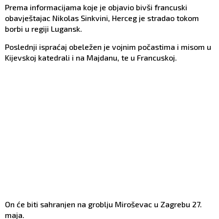
Prema informacijama koje je objavio bivši francuski
putu preobraćenja
obavještajac Nikolas Sinkvini, Herceg je stradao tokom
borbi u regiji Lugansk.
Poslednji ispraćaj obeležen je vojnim počastima i misom u
Kijevskoj katedrali i na Majdanu, te u Francuskoj.
On će biti sahranjen na groblju Miroševac u Zagrebu 27.
maja.