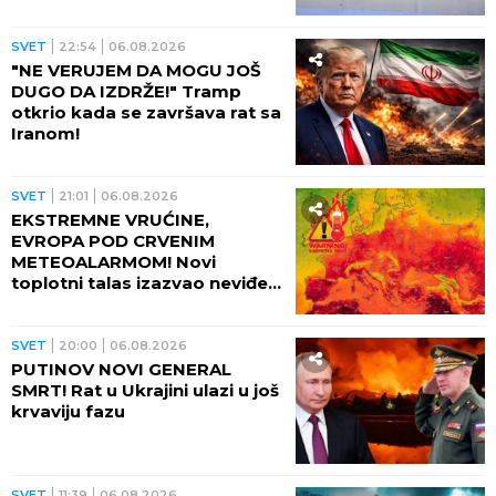
SVET
22:54
06.08.2026
"NE VERUJEM DA MOGU JOŠ
DUGO DA IZDRŽE!" Tramp
otkrio kada se završava rat sa
Iranom!
SVET
21:01
06.08.2026
EKSTREMNE VRUĆINE,
EVROPA POD CRVENIM
METEOALARMOM! Novi
toplotni talas izazvao neviđeni
haos - besne požari, veliki
problem u energetici!
SVET
20:00
06.08.2026
PUTINOV NOVI GENERAL
SMRT! Rat u Ukrajini ulazi u još
krvaviju fazu
SVET
11:39
06.08.2026