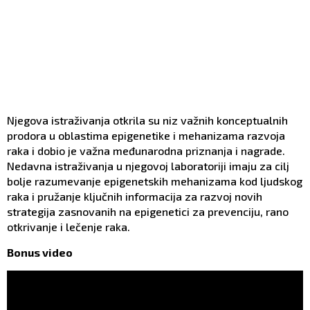
Njegova istraživanja otkrila su niz važnih konceptualnih
prodora u oblastima epigenetike i mehanizama razvoja
raka i dobio je važna međunarodna priznanja i nagrade.
Nedavna istraživanja u njegovoj laboratoriji imaju za cilj
bolje razumevanje epigenetskih mehanizama kod ljudskog
raka i pružanje ključnih informacija za razvoj novih
strategija zasnovanih na epigenetici za prevenciju, rano
otkrivanje i lečenje raka.
Bonus video