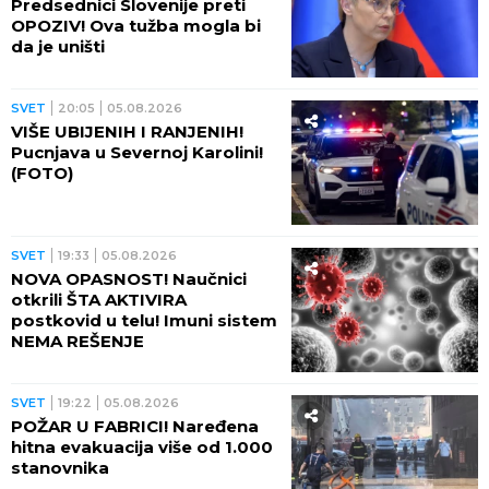
Predsednici Slovenije preti
OPOZIV! Ova tužba mogla bi
da je uništi
SVET
20:05
05.08.2026
VIŠE UBIJENIH I RANJENIH!
Pucnjava u Severnoj Karolini!
(FOTO)
SVET
19:33
05.08.2026
NOVA OPASNOST! Naučnici
otkrili ŠTA AKTIVIRA
postkovid u telu! Imuni sistem
NEMA REŠENJE
SVET
19:22
05.08.2026
POŽAR U FABRICI! Naređena
hitna evakuacija više od 1.000
stanovnika