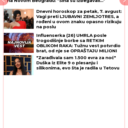
na Novom Beogradu: "Sina su izbegavali..."
Dnevni horoskop za petak, 7. avgust:
Vagi preti LJUBAVNI ZEMLJOTRES, a
rođeni u ovom znaku opasno rizikuju
na poslu
Influenserka (26) UMRLA posle
trogodišnje borbe sa RETKIM
OBLIKOM RAKA: Tužnu vest potvrdio
brat, od nje se OPRAŠTAJU MILIONI
PRATILACA
"Zarađivala sam 1.500 evra za noć"
Duška iz Elite 9 o plesanju i
silikonima, evo šta je radila u Tetovu