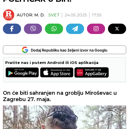
AUTOR:
M. D.
SVET
24.05.2025
17:55
Dodaj Republiku kao željeni izvor na Googlu
Pratite nas i putem Android ili iOS aplikacija
On će biti sahranjen na groblju Miroševac u
Zagrebu 27. maja.