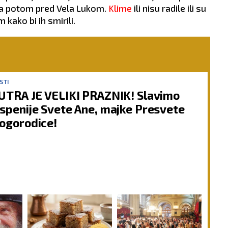
, a potom pred Vela Lukom.
Klime
ili nisu radile ili su
 kako bi ih smirili.
STI
UTRA JE VELIKI PRAZNIK! Slavimo
spenije Svete Ane, majke Presvete
ogorodice!