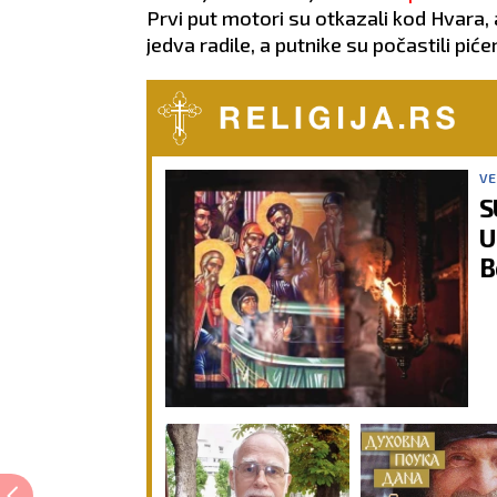
Prvi put motori su otkazali kod Hvara
jedva radile, a putnike su počastili pićem
VE
S
U
B