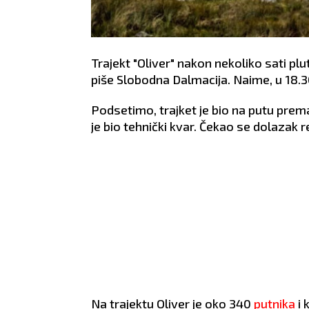
Trajekt "Oliver" nakon nekoliko sati pl
piše Slobodna Dalmacija. Naime, u 18.3
Podsetimo, trajket je bio na putu prema 
je bio tehnički kvar. Čekao se dolazak r
Na trajektu Oliver je oko 340
putnika
i 