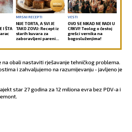
MRSNI RECEPTI
VESTI
NIJE TORTA, A SVI JE
OVO SE NIKAD NE RADI U
 I ŠTA
TAKO ZOVU: Recept iz
CRKVI! Teolog o čestoj
tarac
starih kuvara za
grešci vernika na
zaboravljeni pareni
bogosluženjima!
 koji
kolač sa orasima i
 kosti
šerbetom
e na obali nastaviti rješavanje tehničkog problema.
tima i zahvaljujemo na razumijevanju - javljeno je
trajekt star 27 godina za 12 miliona evra bez PDV-a i
 remont.