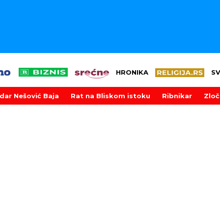
HRONIKA
S
dar Nešović Baja
Rat na Bliskom istoku
Ribnikar
Zloč