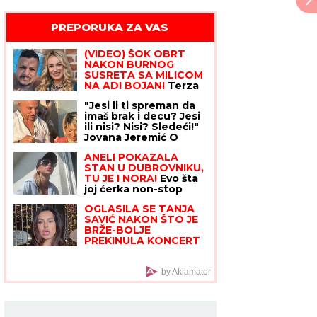
PREPORUKA ZA VAS
Žena Mikija Đuričića se bavi
OZBILJNIM POSLOM Angelina radi
na dva mesta i ne eksponira se
javno: "Jako je sposobna"
(VIDEO) ŠOK OBRT
NAKON BURNOG
SUSRETA SA MILICOM
NA ADI BOJANI
Terza
video Barbaru! Dva
"Jesi li ti spreman da
puta pričali, a onda ga
imaš brak i decu? Jesi
pozvala: "Upisaću se
ili nisi? Nisi? Sledeći!"
kao otac"
Jovana Jeremić O
RASKIDU VERIDBE sa
ANELI POKAZALA
Draganom