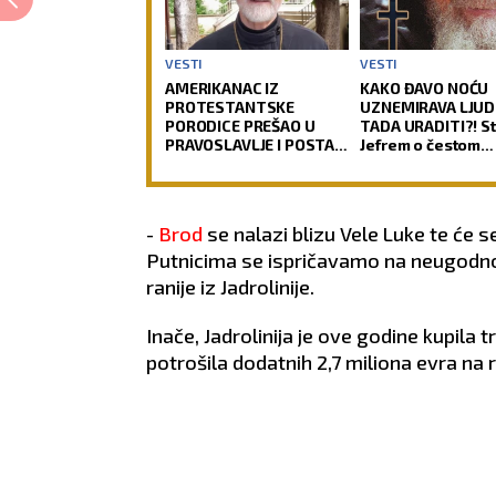
VESTI
VESTI
AMERIKANAC IZ
KAKO ĐAVO NOĆU
PROTESTANTSKE
UZNEMIRAVA LJUDE
PORODICE PREŠAO U
TADA URADITI?! S
PRAVOSLAVLJE I POSTAO
Jefrem o čestom
SVEŠTENIK: Jedan od
problemu vernika,
najuglednijih teologa
im uteruje strah u
današnjice govori o
svom putu
-
Brod
se nalazi blizu Vele Luke te će s
preobraćenja
Putnicima se ispričavamo na neugodnos
ranije iz Jadrolinije.
Inače, Jadrolinija je ove godine kupila 
potrošila dodatnih 2,7 miliona evra na