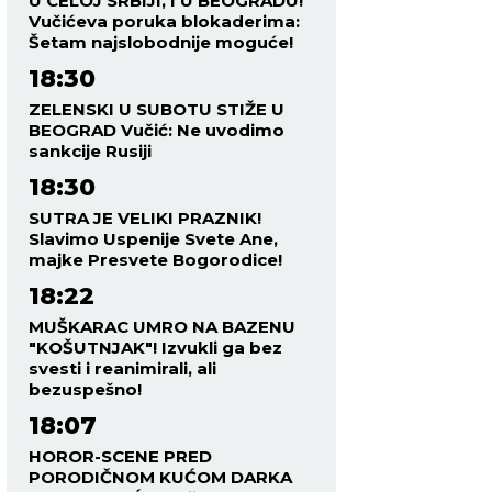
U CELOJ SRBIJI, I U BEOGRADU!"
Vučićeva poruka blokaderima:
Šetam najslobodnije moguće!
18:30
ZELENSKI U SUBOTU STIŽE U
BEOGRAD Vučić: Ne uvodimo
sankcije Rusiji
18:30
SUTRA JE VELIKI PRAZNIK!
Slavimo Uspenije Svete Ane,
majke Presvete Bogorodice!
18:22
MUŠKARAC UMRO NA BAZENU
"KOŠUTNJAK"! Izvukli ga bez
svesti i reanimirali, ali
bezuspešno!
18:07
HOROR-SCENE PRED
PORODIČNOM KUĆOM DARKA