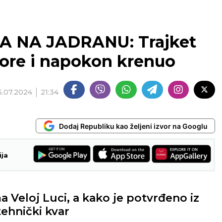
NA JADRANU: Trajket
tore i napokon krenuo
5.07.2024
21:34
Dodaj Republiku kao željeni izvor na Googlu
ija
a Veloj Luci, a kako je potvrđeno iz
tehnički kvar