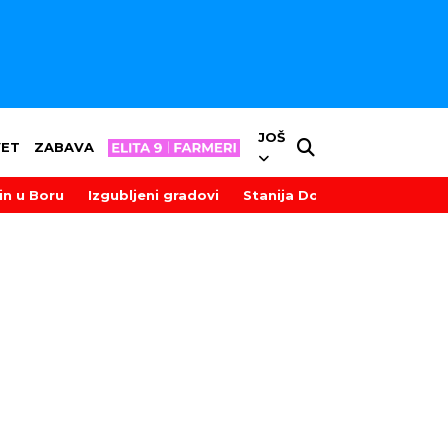
JOŠ
VET
ZABAVA
in u Boru
Izgubljeni gradovi
Stanija Dobrojević