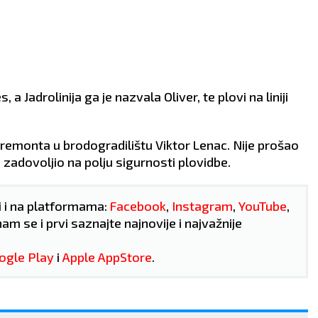
a Jadrolinija ga je nazvala Oliver, te plovi na liniji
remonta u brodogradilištu Viktor Lenac. Nije prošao
e zadovoljio na polju sigurnosti plovidbe.
i i na platformama:
Facebook
,
Instagram
,
YouTube
,
nam se i prvi saznajte najnovije i najvažnije
ogle Play
i
Apple AppStore
.
JARAC
VODOLIJ
21.12 - 21.1
21.1 - 19.2