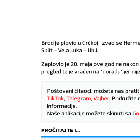
Brod je plovio u Grčkoj i zvao se Hermes, 
Split – Vela Luka – Ubli.
Zaplovio je 20. maja ove godine nakon 
pregled te je vraćen na "doradu" jer nij
Poštovani čitaoci, možete nas pratit
TikTok
,
Telegram
,
Vajber
. Pridružite 
informacije.
Naše aplikacije možete skinuti sa
Go
ŠKORPIJA
STRELAC
24.10 - 22.11
23.11 - 21.12
PROČITAJTE I...