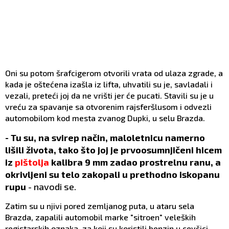
Oni su potom šrafcigerom otvorili vrata od ulaza zgrade, a
kada je oštećena izašla iz lifta, uhvatili su je, savladali i
vezali, preteći joj da ne vrišti jer će pucati. Stavili su je u
vreću za spavanje sa otvorenim rajsferšlusom i odvezli
automobilom kod mesta zvanog Dupki, u selu Brazda.
- Tu su, na svirep način, maloletnicu namerno
lišili života, tako što joj je prvoosumnjičeni hicem
iz
pištolja
kalibra 9 mm zadao prostrelnu ranu, a
okrivljeni su telo zakopali u prethodno iskopanu
rupu
- navodi se.
Zatim su u njivi pored zemljanog puta, u ataru sela
Brazda, zapalili automobil marke "sitroen" veleških
registarskih oznaka, za koji su koristili benzin u cevčici