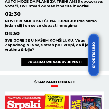
AUTO MOŽE DA PLANE ZA TREN! AMSS upozorava:
Vozači, OVE stvari odmah izbacite iz vozila!
02:30
NOVI PREMIJER KREĆE NA TURNEJU: Ima samo
jedan cilj i on će se dopasti mnogima
01:30
SVE GORE JE U NAŠEM KOMŠILUKU: Virus
SPORTISSIMO
Zapadnog Nila seje strah po Evropi, da li je pred
vratima Srbije?
POGLEDAJ SVE NAJNOVIJE VESTI
ŠTAMPANO IZDANJE