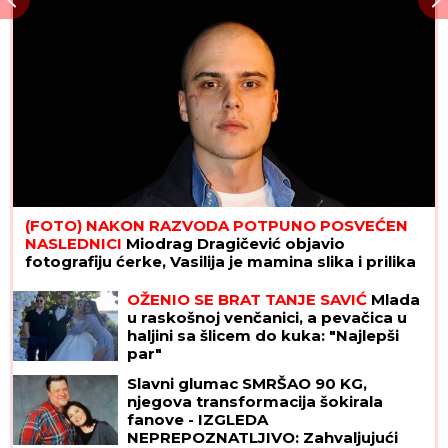
(FOTO) NAKON RAZVODA POTPUNO POSVEĆEN
NASLEDNICI
Miodrag Dragičević objavio
fotografiju ćerke, Vasilija je mamina slika i prilika
OŽENIO SE BRAT TANJE SAVIĆ
Mlada
u raskošnoj venčanici, a pevačica u
haljini sa šlicem do kuka: "Najlepši
par"
Slavni glumac SMRŠAO 90 KG,
njegova transformacija šokirala
fanove - IZGLEDA
NEPREPOZNATLJIVO: Zahvaljujući