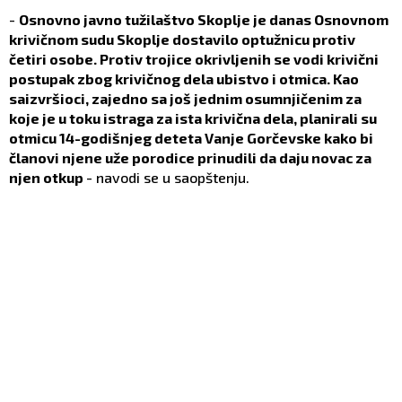
-
Osnovno javno tužilaštvo Skoplje je danas Osnovnom
krivičnom sudu Skoplje dostavilo optužnicu protiv
četiri osobe. Protiv trojice okrivljenih se vodi krivični
postupak zbog krivičnog dela ubistvo i otmica. Kao
saizvršioci, zajedno sa još jednim osumnjičenim za
koje je u toku istraga za ista krivična dela, planirali su
otmicu 14-godišnjeg deteta Vanje Gorčevske kako bi
članovi njene uže porodice prinudili da daju novac za
njen otkup
- navodi se u saopštenju.