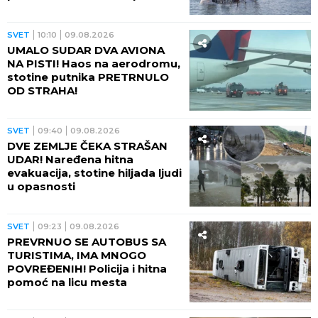
do obale
SVET
10:10
09.08.2026
UMALO SUDAR DVA AVIONA
NA PISTI! Haos na aerodromu,
stotine putnika PRETRNULO
OD STRAHA!
SVET
09:40
09.08.2026
DVE ZEMLJE ČEKA STRAŠAN
UDAR! Naređena hitna
evakuacija, stotine hiljada ljudi
u opasnosti
SVET
09:23
09.08.2026
PREVRNUO SE AUTOBUS SA
TURISTIMA, IMA MNOGO
POVREĐENIH! Policija i hitna
pomoć na licu mesta