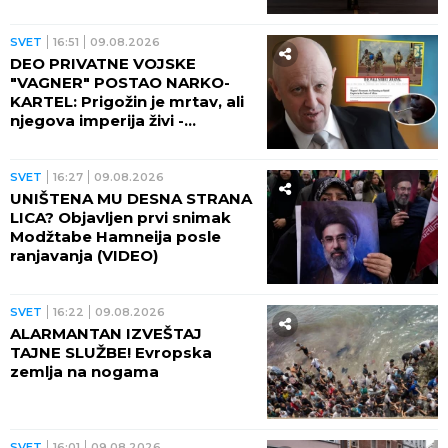
ODAKLE TOLIKA HISTERIJA!
SVET
16:51
09.08.2026
DEO PRIVATNE VOJSKE
"VAGNER" POSTAO NARKO-
KARTEL: Prigožin je mrtav, ali
njegova imperija živi -
IZGRADILI TRAMADOLSKO
CARSTVO U AFRICI!
SVET
16:27
09.08.2026
UNIŠTENA MU DESNA STRANA
LICA? Objavljen prvi snimak
Modžtabe Hamneija posle
ranjavanja (VIDEO)
SVET
16:22
09.08.2026
ALARMANTAN IZVEŠTAJ
TAJNE SLUŽBE! Evropska
zemlja na nogama
SVET
16:01
09.08.2026