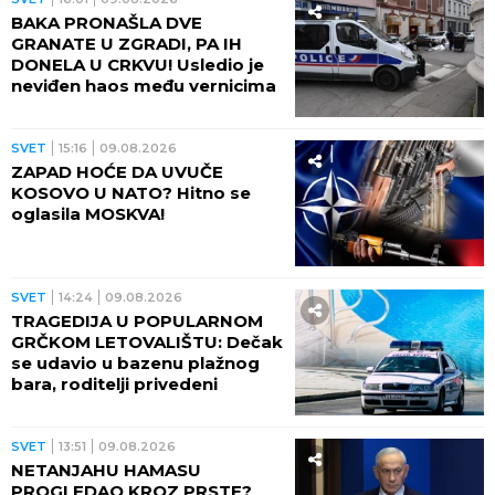
BAKA PRONAŠLA DVE
GRANATE U ZGRADI, PA IH
DONELA U CRKVU! Usledio je
neviđen haos među vernicima
SVET
15:16
09.08.2026
ZAPAD HOĆE DA UVUČE
KOSOVO U NATO? Hitno se
oglasila MOSKVA!
SVET
14:24
09.08.2026
TRAGEDIJA U POPULARNOM
GRČKOM LETOVALIŠTU: Dečak
se udavio u bazenu plažnog
bara, roditelji privedeni
SVET
13:51
09.08.2026
NETANJAHU HAMASU
PROGLEDAO KROZ PRSTE?