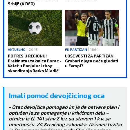
Srbiji! (VIDEO)
AKTUELNO
20:15
FK PARTIZAN
18:14
POTRES U REGIONU!
LOŠE VESTI ZA PARTIZAN:
Prekinuta utakmica Borac -
Grobari njega neće gledati
Velež u Banjaluci zbog
u Evropi?
skandiranja Ratko Mladić!
Imali pomoć devojčicinog oca
- Otac devojčice pomogao im je da ostvare plan i
optužen je za pomaganje u krivičnom delu –
otmicu iz čl. 141 stav 2 k.v. sa stavom 1 k.v. sa
umetnošću. 24 Krivičnog zakonika. Državni tužilac