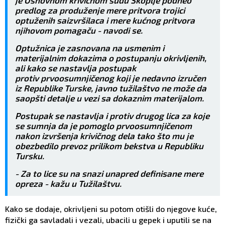
je Osnovnom krivičnom sudu Skoplje podneo
predlog za produženje mere pritvora trojici
optuženih saizvršilaca i mere kućnog pritvora
njihovom pomagaču - navodi se.
Optužnica je zasnovana na usmenim i
materijalnim dokazima o postupanju okrivljenih,
ali kako se nastavlja postupak
protiv prvoosumnjičenog koji je nedavno izručen
iz Republike Turske, javno tužilaštvo ne može da
saopšti detalje u vezi sa dokaznim materijalom.
Postupak se nastavlja i protiv drugog lica za koje
se sumnja da je pomoglo prvoosumnjičenom
nakon izvršenja krivičnog dela tako što mu je
obezbedilo prevoz prilikom bekstva u Republiku
Tursku.
- Za to lice su na snazi unapred definisane mere
opreza - kažu u Tužilaštvu.
Kako se dodaje, okrivljeni su potom otišli do njegove kuće,
fizički ga savladali i vezali, ubacili u gepek i uputili se na