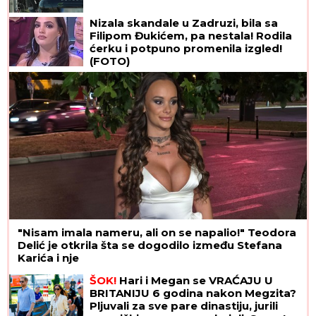
Nizala skandale u Zadruzi, bila sa
Filipom Đukićem, pa nestala! Rodila
ćerku i potpuno promenila izgled!
(FOTO)
"Nisam imala nameru, ali on se napalio!" Teodora
Delić je otkrila šta se dogodilo između Stefana
Karića i nje
ŠOK!
Hari i Megan se VRAĆAJU U
BRITANIJU 6 godina nakon Megzita?
Pljuvali za sve pare dinastiju, jurili