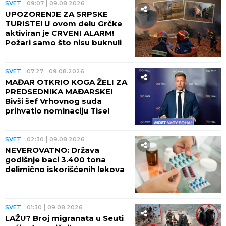
SVET
09:07
09.08.2026
UPOZORENJE ZA SRPSKE
TURISTE! U ovom delu Grčke
aktiviran je CRVENI ALARM!
Požari samo što nisu buknuli
SVET
07:27
09.08.2026
MAĐAR OTKRIO KOGA ŽELI ZA
PREDSEDNIKA MAĐARSKE!
Bivši šef Vrhovnog suda
prihvatio nominaciju Tise!
SVET
02:30
09.08.2026
NEVEROVATNO: Država
godišnje baci 3.400 tona
delimično iskorišćenih lekova
SVET
01:30
09.08.2026
LAŽU? Broj migranata u Seuti