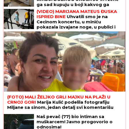
ga sad kupuju u boji kakvog ga
poznajemo iz bakine kuhinje
(VIDEO) MARIJANA MATEUS ĐUSKA
ISPRED BINE
Uhvatili smo je na
Cecinom koncertu, u miniću
pokazala izvajane noge, u publici i
ova poznata pevačica uživa sa
mužem
(FOTO) MALI ŽELJKO GRLI MAJKU NA PLAŽI U
CRNOJ GORI
Marija Kulić podelila fotografiju
Miljane sa sinom, jedan detalj svi komentarišu
Naš pevač (77) bio intiman sa
muškarcem! Javno progovorio o
odnosima!