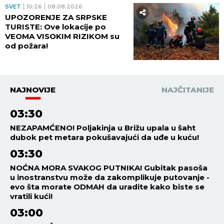
SVET
10:26
08.08.2026
UPOZORENJE ZA SRPSKE
TURISTE: Ove lokacije po
VEOMA VISOKIM RIZIKOM su
od požara!
NAJNOVIJE
NAJČITANIJE
03:30
NEZAPAMĆENO! Poljakinja u Brižu upala u šaht
dubok pet metara pokušavajući da uđe u kuću!
03:30
NOĆNA MORA SVAKOG PUTNIKA! Gubitak pasoša
u inostranstvu može da zakomplikuje putovanje -
evo šta morate ODMAH da uradite kako biste se
vratili kući!
03:00