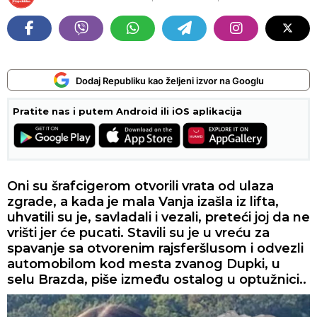
Dodaj Republiku kao željeni izvor na Googlu
Pratite nas i putem Android ili iOS aplikacija
Oni su šrafcigerom otvorili vrata od ulaza
zgrade, a kada je mala Vanja izašla iz lifta,
uhvatili su je, savladali i vezali, preteći joj da ne
vrišti jer će pucati. Stavili su je u vreću za
spavanje sa otvorenim rajsferšlusom i odvezli
automobilom kod mesta zvanog Dupki, u
selu Brazda, piše između ostalog u optužnici..