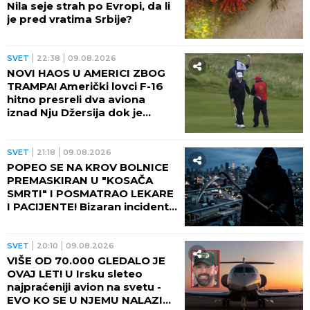
Nila seje strah po Evropi, da li
je pred vratima Srbije?
SVET
22:38
09.08.2026
NOVI HAOS U AMERICI ZBOG
TRAMPA! Američki lovci F-16
hitno presreli dva aviona
iznad Nju Džersija dok je
američki predsednik igrao
golf!
SVET
21:18
09.08.2026
POPEO SE NA KROV BOLNICE
PREMASKIRAN U "KOSAČA
SMRTI" I POSMATRAO LEKARE
I PACIJENTE! Bizaran incident
dobio neočekivani obrt!
SVET
20:10
09.08.2026
VIŠE OD 70.000 GLEDALO JE
OVAJ LET! U Irsku sleteo
najpraćeniji avion na svetu -
EVO KO SE U NJEMU NALAZIO i