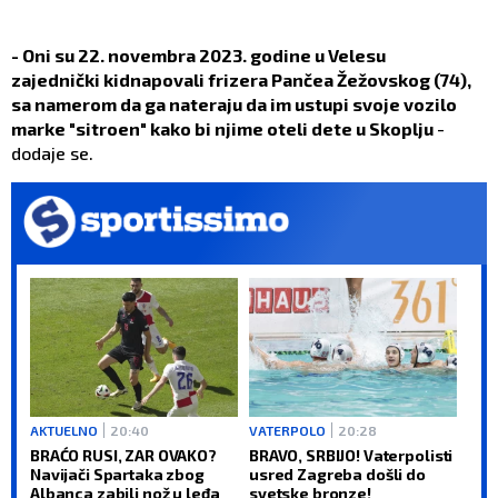
- Oni su 22. novembra 2023. godine u Velesu
zajednički kidnapovali frizera Pančea Žežovskog (74),
sa namerom da ga nateraju da im ustupi svoje vozilo
marke "sitroen" kako bi njime oteli dete u Skoplju
-
dodaje se.
AKTUELNO
20:40
VATERPOLO
20:28
BRAĆO RUSI, ZAR OVAKO?
BRAVO, SRBIJO! Vaterpolisti
Navijači Spartaka zbog
usred Zagreba došli do
Albanca zabili nož u leđa
svetske bronze!