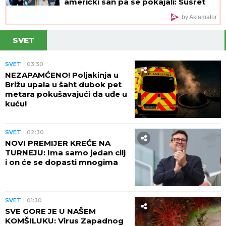
američki san pa se pokajali: Susret
sa Čarlsom mogao bi da najavi
by Aklamator
preokret
SVET
SVET
03:30
NEZAPAMĆENO! Poljakinja u
Brižu upala u šaht dubok pet
metara pokušavajući da uđe u
kuću!
SVET
02:30
NOVI PREMIJER KREĆE NA
TURNEJU: Ima samo jedan cilj
i on će se dopasti mnogima
SVET
01:30
SVE GORE JE U NAŠEM
KOMŠILUKU: Virus Zapadnog