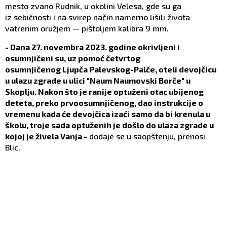
mesto zvano Rudnik, u okolini Velesa, gde su ga
iz sebičnosti i na svirep način namerno lišili života
vatrenim oružjem — pištoljem kalibra 9 mm.
- Dana 27. novembra 2023. godine okrivljeni i
osumnjičeni su, uz pomoć četvrtog
osumnjičenog Ljupča Palevskog-Palče, oteli devojčicu
u ulazu zgrade u ulici "Naum Naumovski Borče" u
Skoplju. Nakon što je ranije optuženi otac ubijenog
deteta, preko prvoosumnjičenog, dao instrukcije o
vremenu kada će devojčica izaći samo da bi krenula u
školu, troje sada optuženih je došlo do ulaza zgrade u
kojoj je živela Vanja -
dodaje se u saopštenju, prenosi
Blic.