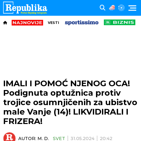
VESTI
IMALI I POMOĆ NJENOG OCA!
Podignuta optužnica protiv
trojice osumnjičenih za ubistvo
male Vanje (14)! LIKVIDIRALI I
FRIZERA!
AUTOR:
M. D.
SVET
31.05.2024
20:42