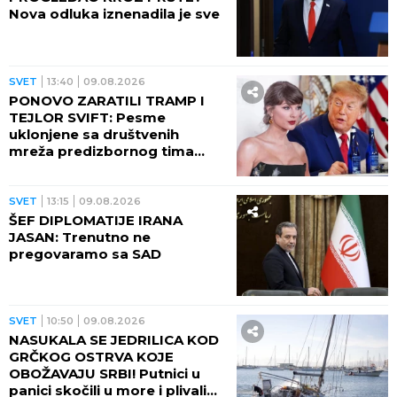
Nova odluka iznenadila je sve
SVET
13:40
09.08.2026
PONOVO ZARATILI TRAMP I
TEJLOR SVIFT: Pesme
uklonjene sa društvenih
mreža predizbornog tima
predsednika SAD
SVET
13:15
09.08.2026
ŠEF DIPLOMATIJE IRANA
JASAN: Trenutno ne
pregovaramo sa SAD
SVET
10:50
09.08.2026
NASUKALA SE JEDRILICA KOD
GRČKOG OSTRVA KOJE
OBOŽAVAJU SRBI! Putnici u
panici skočili u more i plivali