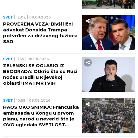
SVET
12:02
08.08.2026
PROVERENA VEZA: Bivši lični
advokat Donalda Trampa
potvrđen za državnog tužioca
SAD
SVET
11:35
08.08.2026
ZELENSKI SE OGLASIO IZ
BEOGRADA: Otkrio šta su Rusi
noćas uradili u Kijevskoj
oblasti! IMA I MRTVIH
SVET
10:59
08.08.2026
HAOS OKO SNIMKA: Francuska
ambasada u Kongu u prvom
planu, narod u neverici što je
OVO ugledalo SVETLOST
DANA (VIDEO)