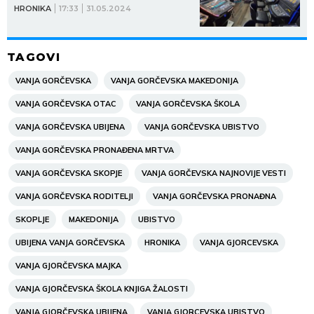
HRONIKA
17:33
31.05.2024
TAGOVI
VANJA GORČEVSKA
VANJA GORČEVSKA MAKEDONIJA
VANJA GORČEVSKA OTAC
VANJA GORČEVSKA ŠKOLA
VANJA GORČEVSKA UBIJENA
VANJA GORČEVSKA UBISTVO
VANJA GORČEVSKA PRONAĐENA MRTVA
VANJA GORČEVSKA SKOPJE
VANJA GORČEVSKA NAJNOVIJE VESTI
VANJA GORČEVSKA RODITELJI
VANJA GORČEVSKA PRONAĐNA
SKOPLJE
MAKEDONIJA
UBISTVO
UBIJENA VANJA GORČEVSKA
HRONIKA
VANJA GJORCEVSKA
VANJA GJORČEVSKA MAJKA
VANJA GJORČEVSKA ŠKOLA KNJIGA ŽALOSTI
VANJA GJORČEVSKA UBIJENA
VANJA GJORCEVSKA UBISTVO