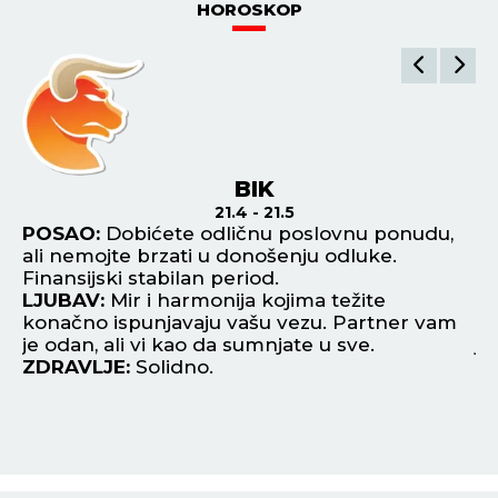
HOROSKOP
BIK
21.4 - 21.5
ka
POSAO:
Dobićete odličnu poslovnu ponudu,
P
ali nemojte brzati u donošenju odluke.
od
Finansijski stabilan period.
Ti
LJUBAV:
Mir i harmonija kojima težite
si
konačno ispunjavaju vašu vezu. Partner vam
L
je odan, ali vi kao da sumnjate u sve.
je
ZDRAVLJE:
Solidno.
ne
Z