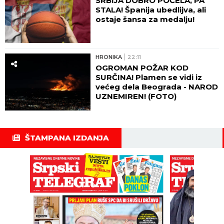
SRBIJA DOBRO POČELA, PA
STALA! Španija ubedlijva, ali
ostaje šansa za medalju!
HRONIKA
22:11
OGROMAN POŽAR KOD
SURČINA! Plamen se vidi iz
većeg dela Beograda - NAROD
UZNEMIREN! (FOTO)
ŠTAMPANA IZDANJA