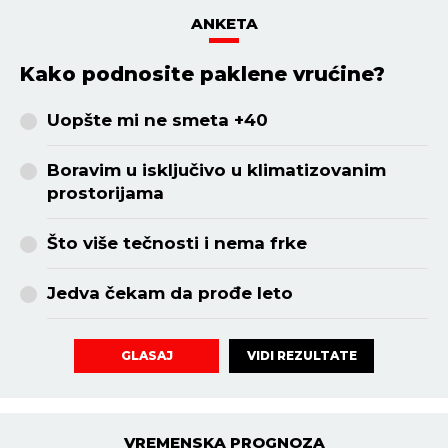
ANKETA
Kako podnosite paklene vrućine?
Uopšte mi ne smeta +40
Boravim u isključivo u klimatizovanim
prostorijama
Što više tečnosti i nema frke
Jedva čekam da prođe leto
VIDI REZULTATE
GLASAJ
VREMENSKA PROGNOZA