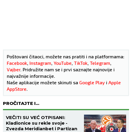
Poštovani čitaoci, možete nas pratiti i na platformama:
Facebook
,
Instagram
,
YouTube
,
TikTok
,
Telegram
,
Vajber
. Pridružite nam se i prvi saznajte najnovije i
najvažnije informacije.
Naše aplikacije možete skinuti sa
Google Play
i
Apple
AppStore
.
PROČITAJTE I...
VEČITI SU VEĆ OTPISANI:
Kladionice su rekle svoje -
Zvezda Meridianbet i Partizan