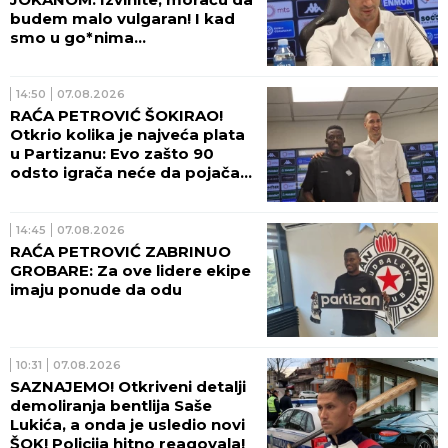
budem malo vulgaran! I kad
smo u go*nima...
14:50
07.08.2026
RAĆA PETROVIĆ ŠOKIRAO!
Otkrio kolika je najveća plata
u Partizanu: Evo zašto 90
odsto igrača neće da pojača
crno-bele! (VIDEO)
14:45
07.08.2026
RAĆA PETROVIĆ ZABRINUO
GROBARE: Za ove lidere ekipe
imaju ponude da odu
10:31
07.08.2026
SAZNAJEMO! Otkriveni detalji
demoliranja bentlija Saše
Lukića, a onda je usledio novi
ŠOK! Policija hitno reagovala!