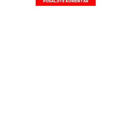
POŠALJITE KOMENTAR