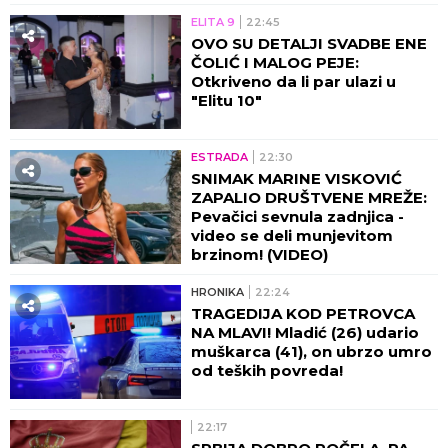
ELITA 9
22:45
OVO SU DETALJI SVADBE ENE
ČOLIĆ I MALOG PEJE:
Otkriveno da li par ulazi u
"Elitu 10"
ESTRADA
22:30
SNIMAK MARINE VISKOVIĆ
ZAPALIO DRUŠTVENE MREŽE:
Pevačici sevnula zadnjica -
video se deli munjevitom
brzinom! (VIDEO)
HRONIKA
22:24
TRAGEDIJA KOD PETROVCA
NA MLAVI! Mladić (26) udario
muškarca (41), on ubrzo umro
od teških povreda!
22:17