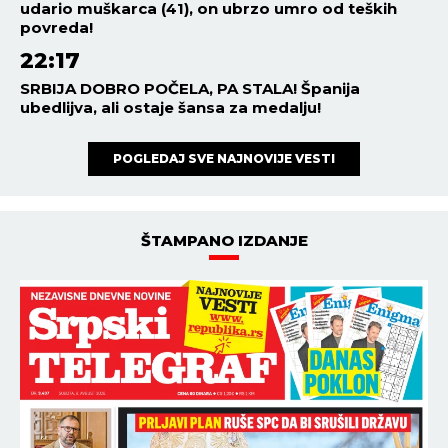
udario muškarca (41), on ubrzo umro od teških
povreda!
22:17
SRBIJA DOBRO POČELA, PA STALA! Španija
ubedlijva, ali ostaje šansa za medalju!
POGLEDAJ SVE NAJNOVIJE VESTI
ŠTAMPANO IZDANJE