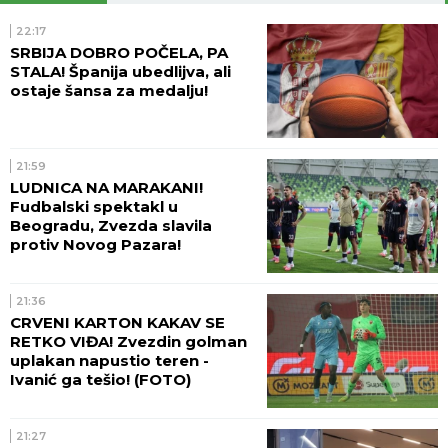
22:17
SRBIJA DOBRO POČELA, PA
STALA! Španija ubedlijva, ali
ostaje šansa za medalju!
21:59
LUDNICA NA MARAKANI!
Fudbalski spektakl u
Beogradu, Zvezda slavila
protiv Novog Pazara!
21:36
CRVENI KARTON KAKAV SE
RETKO VIĐA! Zvezdin golman
uplakan napustio teren -
Ivanić ga tešio! (FOTO)
21:27