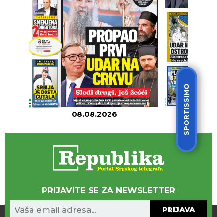
SPORTISSIMO
08.08.2026
07
PRIJAVITE SE ZA NEWSLETTER
PRIJAVA