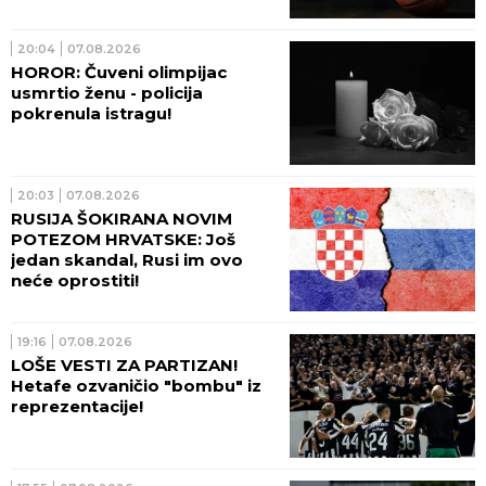
20:04
07.08.2026
HOROR: Čuveni olimpijac
usmrtio ženu - policija
pokrenula istragu!
20:03
07.08.2026
RUSIJA ŠOKIRANA NOVIM
POTEZOM HRVATSKE: Još
jedan skandal, Rusi im ovo
neće oprostiti!
19:16
07.08.2026
LOŠE VESTI ZA PARTIZAN!
Hetafe ozvaničio "bombu" iz
reprezentacije!