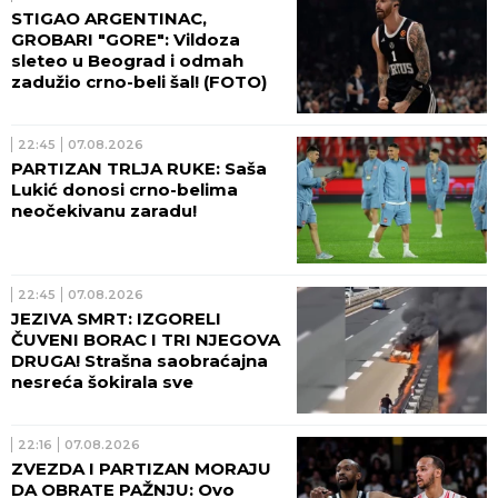
STIGAO ARGENTINAC,
GROBARI "GORE": Vildoza
sleteo u Beograd i odmah
zadužio crno-beli šal! (FOTO)
22:45
07.08.2026
PARTIZAN TRLJA RUKE: Saša
Lukić donosi crno-belima
neočekivanu zaradu!
22:45
07.08.2026
JEZIVA SMRT: IZGORELI
ČUVENI BORAC I TRI NJEGOVA
DRUGA! Strašna saobraćajna
nesreća šokirala sve
22:16
07.08.2026
ZVEZDA I PARTIZAN MORAJU
DA OBRATE PAŽNJU: Ovo