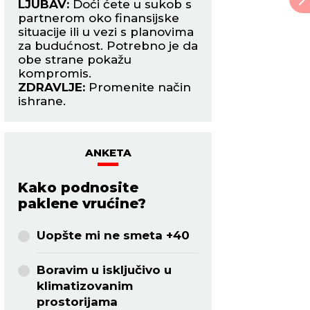
LJUBAV:
Doći ćete u sukob s
mogu upoznati je
partnerom oko finansijske
zanimljivu osobu 
situacije ili u vezi s planovima
poželeti da otpoč
nu
za budućnost. Potrebno je da
avanturu. Period 
obe strane pokažu
strastima.
kompromis.
ZDRAVLJE:
Dobro.
ZDRAVLJE:
Promenite način
ishrane.
ANKETA
Kako podnosite
paklene vrućine?
Uopšte mi ne smeta +40
Boravim u isključivo u
klimatizovanim
prostorijama