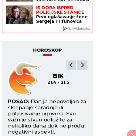
a evo i koliko dnevno
ISIDORA ISPRED
troši (FOTO)
POLICIJSKE STANICE
Prvo oglašavanje žene
Sergeja Trifunovića
nakon što su ZVALI
by Aklamator
NADLEŽNE zbog nje:
"Samo zato sam
došla"
HOROSKOP
BIK
BL
21.4 - 21.5
22
ite
POSAO:
Dan je nepovoljan za
POSAO:
Danas ost
h
sklapanje saradnje ili
fokusirani tokom o
i
potpisivanje ugovora. Sve
najtežih zadataka 
važnije stvari odložite za
mogući previdi ko
nekoliko dana dok ne prođu
koštati mnogo.
e
negativni aspekti.
LJUBAV:
Slobodni 