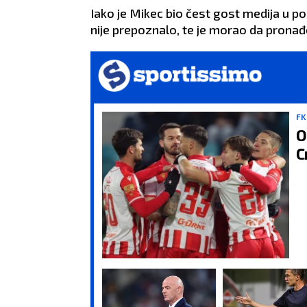
Iako je Mikec bio čest gost medija u p
nije prepoznalo, te je morao da pronađe
FK
O
C