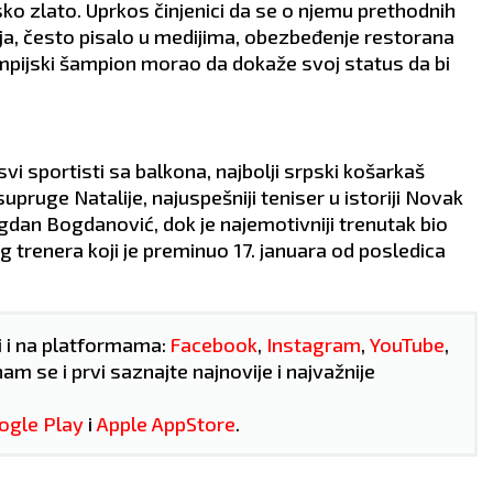
ko zlato. Uprkos činjenici da se o njemu prethodnih
čja, često pisalo u medijima, obezbeđenje restorana
limpijski šampion morao da dokaže svoj status da bi
vi sportisti sa balkona, najbolji srpski košarkaš
upruge Natalije, najuspešniji teniser u istoriji Novak
gdan Bogdanović, dok je najemotivniji trenutak bio
 trenera koji je preminuo 17. januara od posledica
i i na platformama:
Facebook
,
Instagram
,
YouTube
,
nam se i prvi saznajte najnovije i najvažnije
OGRAD
NOVI SAD
ogle Play
i
Apple AppStore
.
26
°C
27
°C