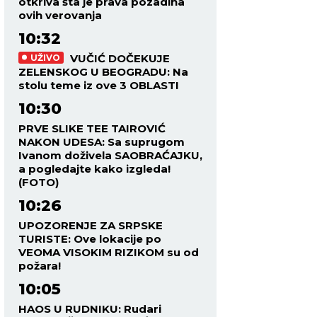
otkriva šta je prava pozadina
ovih verovanja
10:32
VUČIĆ DOČEKUJE
UŽIVO
ZELENSKOG U BEOGRADU: Na
stolu teme iz ove 3 OBLASTI
10:30
PRVE SLIKE TEE TAIROVIĆ
NAKON UDESA: Sa suprugom
Ivanom doživela SAOBRAĆAJKU,
a pogledajte kako izgleda!
(FOTO)
10:26
UPOZORENJE ZA SRPSKE
TURISTE: Ove lokacije po
VEOMA VISOKIM RIZIKOM su od
požara!
10:05
HAOS U RUDNIKU: Rudari