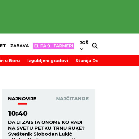
JOŠ
ET
ZABAVA
in u Boru
Izgubljeni gradovi
Stanija Dobrojević
NAJNOVIJE
NAJČITANIJE
10:40
DA LI ZAISTA ONOME KO RADI
NA SVETU PETKU TRNU RUKE?
Sveštenik Slobodan Lukić