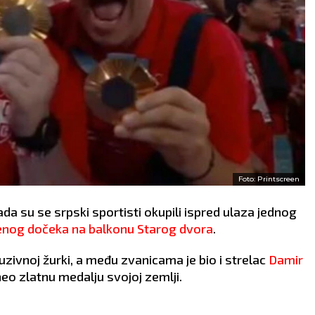
Foto: Printscreen
da su se srpski sportisti okupili ispred ulaza jednog
enog dočeka na balkonu Starog dvora
.
luzivnoj žurki, a među zvanicama je bio i strelac
Damir
eo zlatnu medalju svojoj zemlji.