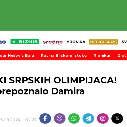
HRONIKA
SV
dar Nešović Baja
Rat na Bliskom istoku
Ribnikar
Zloč
I SRPSKIH OLIMPIJACA!
prepoznalo Damira
13.08.2024
02:27