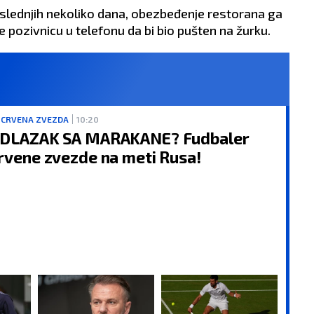
oslednjih nekoliko dana, obezbeđenje restorana ga
 pozivnicu u telefonu da bi bio pušten na žurku.
 CRVENA ZVEZDA
10:20
DLAZAK SA MARAKANE? Fudbaler
rvene zvezde na meti Rusa!