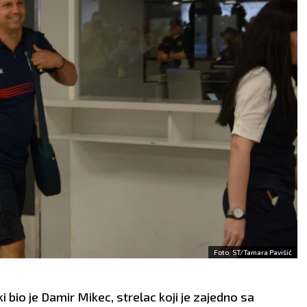
AV:
Harmoničan period
manji porodičan problem,
e zauzete Ribe. Slobodni
koji ćete morati sami da
ju u flertu s jednim
rešite. Slobodni Ovnovi
gom s posla. Period
danas mogu upoznati jed
n strasti.
zanimljivu Vodoliju.
VLJE:
Migrena.
ZDRAVLJE:
Solidno.
Foto: ST/Tamara Pavišić
ki bio je Damir Mikec, strelac koji je zajedno sa