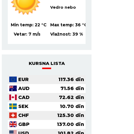
Vedro nebo
Ve
5
°C
Min temp:
22
°C
Max temp:
36
°C
Min temp:
21
°C
Ma
7
%
Vetar:
7
m/s
Vlažnost:
39
%
Vetar:
4
m/s
Vl
KURSNA LISTA
EUR
117.36
din
AUD
71.56
din
CAD
72.62
din
SEK
10.70
din
CHF
125.30
din
GBP
137.00
din
USD
101.82
din