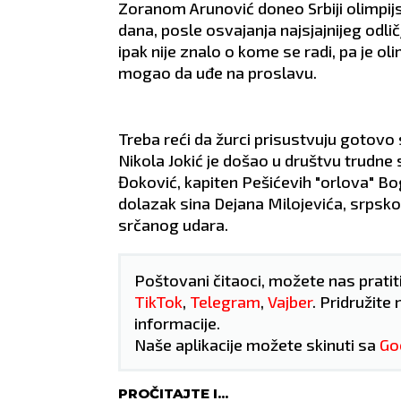
Zoranom Arunović doneo Srbiji olimpijs
dana, posle osvajanja najsjajnijeg odli
ipak nije znalo o kome se radi, pa je o
mogao da uđe na proslavu.
Treba reći da žurci prisustvuju gotovo s
Nikola Jokić je došao u društvu trudne s
Đoković, kapiten Pešićevih "orlova" Bo
dolazak sina Dejana Milojevića, srpskog
srčanog udara.
Poštovani čitaoci, možete nas pratit
TikTok
,
Telegram
,
Vajber
. Pridružite 
NIŠ
BE
informacije.
Naše aplikacije možete skinuti sa
Go
27
°C
32
°C
PROČITAJTE I...