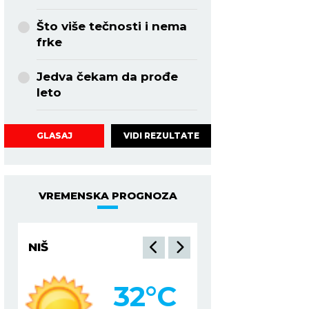
Što više tečnosti i nema
frke
Jedva čekam da prođe
leto
VIDI REZULTATE
GLASAJ
VREMENSKA PROGNOZA
NIŠ
BEOGRAD
32
°C
2