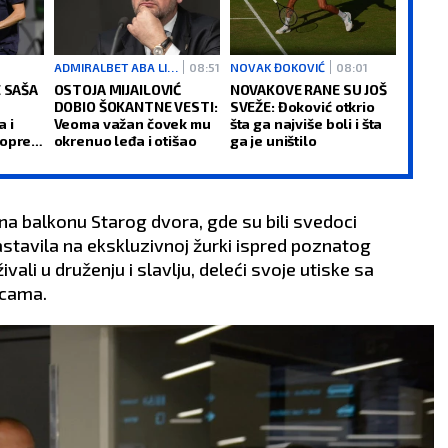
ADMIRALBET ABA LIGA
08:51
NOVAK ĐOKOVIĆ
08:01
E SAŠA
OSTOJA MIJAILOVIĆ
NOVAKOVE RANE SU JOŠ
DOBIO ŠOKANTNE VESTI:
SVEŽE: Đoković otkrio
 i
Veoma važan čovek mu
šta ga najviše boli i šta
 oprez
okrenuo leđa i otišao
ga je uništilo
 na balkonu Starog dvora, gde su bili svedoci
stavila na ekskluzivnoj žurki ispred poznatog
RIBE
OVAN
vali u druženju i slavlju, deleći svoje utiske sa
19.2 - 20.3
21.3 - 20.4
icama.
AO:
Posao s
POSAO:
Moraćete da odlož
transtvom može naići na
poslovni put zbog privatni
jnu prepreku, tako da
razloga, a to se neće svidet
iti u situaciji da
vašim poslodavcima.
vizujete rešenja. Novi
Pripremite plan B.
 okolnosti.
LJUBAV:
Danas vas očekuj