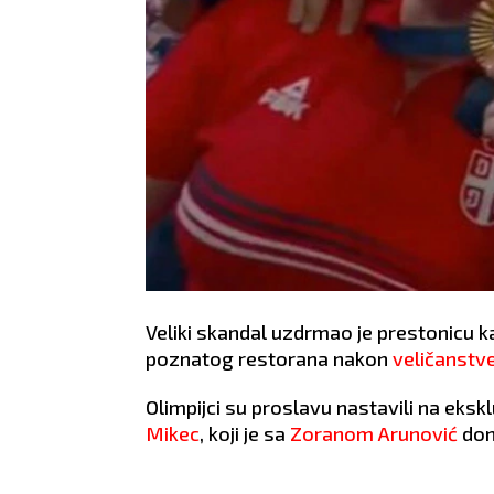
Veliki skandal uzdrmao je prestonicu ka
poznatog restorana nakon
veličanstv
Olimpijci su proslavu nastavili na eksk
Mikec
, koji je sa
Zoranom Arunović
don