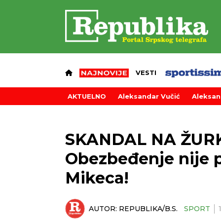
VESTI
AKTUELNO
Aleksandar Vučić
Aleksan
SKANDAL NA ŽURK
Obezbeđenje nije 
Mikeca!
AUTOR:
REPUBLIKA/B.S.
SPORT