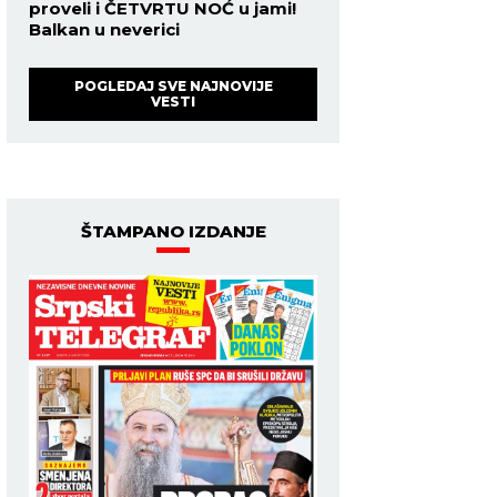
proveli i ČETVRTU NOĆ u jami!
Balkan u neverici
POGLEDAJ SVE NAJNOVIJE
VESTI
ŠTAMPANO IZDANJE