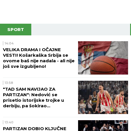
SPORT
14:04
VELIKA DRAMA I OČAJNE
VESTI! Košarkaška Srbija se
ovome baš nije nadala - ali nije
još sve izgubljeno!
13:58
"TAD SAM NAVIJAO ZA
PARTIZAN": Nedović se
prisetio istorijske trojke u
derbiju, pa šokirao
košarkašku javnost!
13:40
PARTIZAN DOBIO KLJUČNE