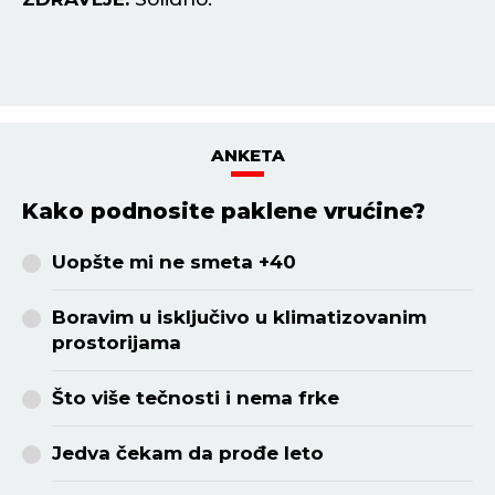
ZDRAVLJE:
Glavobolja.
ANKETA
Kako podnosite paklene vrućine?
Uopšte mi ne smeta +40
Boravim u isključivo u klimatizovanim
prostorijama
Što više tečnosti i nema frke
Jedva čekam da prođe leto