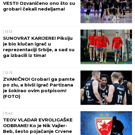
VESTI! Ozvaničeno ono što su
grobari čekali nedeljama!
13:13
SUNOVRAT KARIJERE! Piksiju
je bio klučan igrač u
reprezentaciji Srbije, a sad su
ga izbacili iz tima!
12:12
ZVANIČNO! Grobari ga pamte
po zlu, a bivši igrač Partizana
je šokirao ovim potpisom!
(FOTO)
11:42
TEOV VLADAR EVROLIGAŠKE
ODBRANE! Ko je Nik Vajler-
Beb, šesto pojačanje Crvene