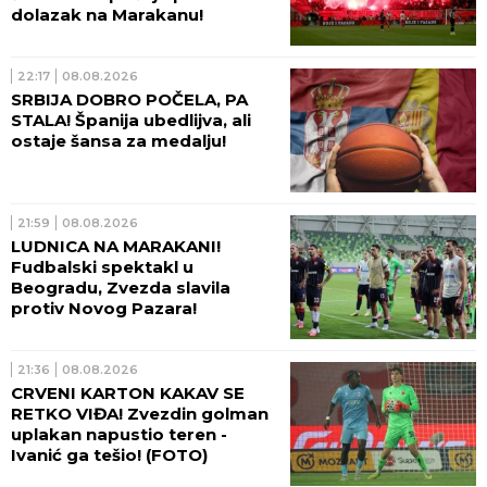
dolazak na Marakanu!
22:17
08.08.2026
SRBIJA DOBRO POČELA, PA
STALA! Španija ubedlijva, ali
ostaje šansa za medalju!
21:59
08.08.2026
LUDNICA NA MARAKANI!
Fudbalski spektakl u
Beogradu, Zvezda slavila
protiv Novog Pazara!
21:36
08.08.2026
CRVENI KARTON KAKAV SE
RETKO VIĐA! Zvezdin golman
uplakan napustio teren -
Ivanić ga tešio! (FOTO)