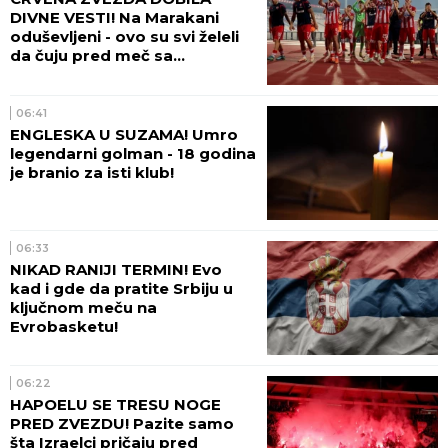
DIVNE VESTI! Na Marakani
oduševljeni - ovo su svi želeli
da čuju pred meč sa
Hapoelom!
06:41
ENGLESKA U SUZAMA! Umro
legendarni golman - 18 godina
je branio za isti klub!
06:33
NIKAD RANIJI TERMIN! Evo
kad i gde da pratite Srbiju u
ključnom meču na
Evrobasketu!
06:22
HAPOELU SE TRESU NOGE
PRED ZVEZDU! Pazite samo
šta Izraelci pričaju pred