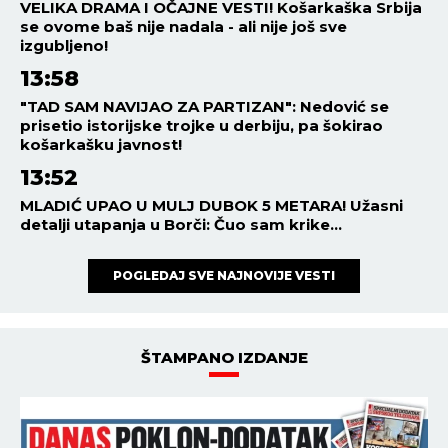
VELIKA DRAMA I OČAJNE VESTI! Košarkaška Srbija
se ovome baš nije nadala - ali nije još sve
izgubljeno!
13:58
"TAD SAM NAVIJAO ZA PARTIZAN": Nedović se
prisetio istorijske trojke u derbiju, pa šokirao
košarkašku javnost!
13:52
MLADIĆ UPAO U MULJ DUBOK 5 METARA! Užasni
detalji utapanja u Borči: Čuo sam krike...
POGLEDAJ SVE NAJNOVIJE VESTI
ŠTAMPANO IZDANJE