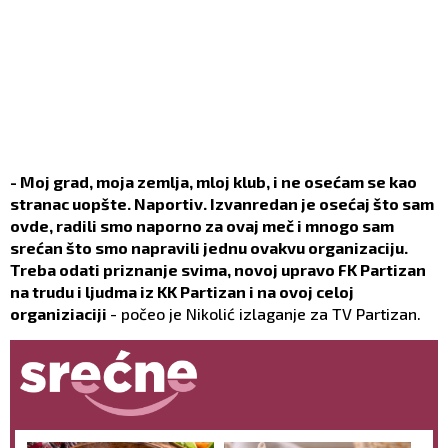
- Moj grad, moja zemlja, mloj klub, i ne osećam se kao
stranac uopšte. Naportiv. Izvanredan je osećaj što sam
ovde, radili smo naporno za ovaj meč i mnogo sam
srećan što smo napravili jednu ovakvu organizaciju.
Treba odati priznanje svima, novoj upravo FK Partizan
na trudu i ljudma iz KK Partizan i na ovoj celoj
organiziaciji
- počeo je Nikolić izlaganje za TV Partizan.