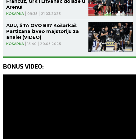
Francuz, Grk i Litvanac dolaze u
Arenu!
KOŠARKA
09:35
21.03.2025
AUU, ŠTA OVO BI!? Košarkaš
Partizana izveo majstoriju za
anale! (VIDEO)
KOŠARKA
15:40
20.03.2025
BONUS VIDEO: