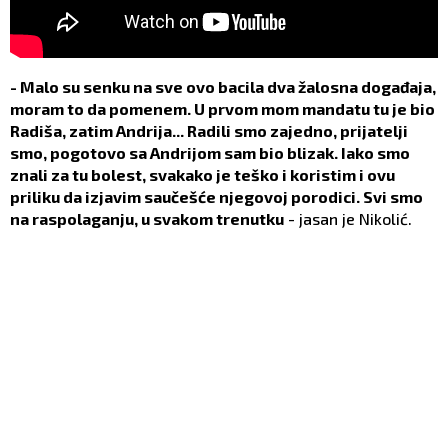
- Malo su senku na sve ovo bacila dva žalosna događaja,
moram to da pomenem. U prvom mom mandatu tu je bio
Radiša, zatim Andrija... Radili smo zajedno, prijatelji
smo, pogotovo sa Andrijom sam bio blizak. Iako smo
znali za tu bolest, svakako je teško i koristim i ovu
priliku da izjavim saučešće njegovoj porodici. Svi smo
na raspolaganju, u svakom trenutku
- jasan je Nikolić.