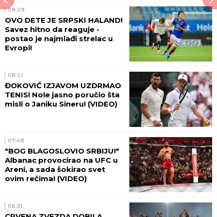
08:29
OVO DETE JE SRPSKI HALAND!
Savez hitno da reaguje -
postao je najmlađi strelac u
Evropi!
08:21
ĐOKOVIĆ IZJAVOM UZDRMAO
TENIS! Nole jasno poručio šta
misli o Janiku Sineru! (VIDEO)
07:48
"BOG BLAGOSLOVIO SRBIJU!"
Albanac provocirao na UFC u
Areni, a sada šokirao svet
ovim rečima! (VIDEO)
06:51
CRVENA ZVEZDA DOBILA