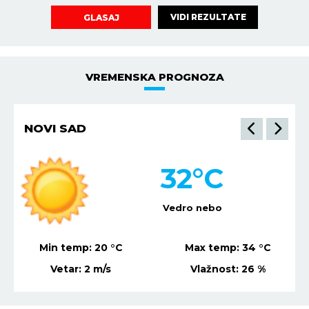
VIDI REZULTATE
GLASAJ
VREMENSKA PROGNOZA
NIŠ
34
°C
Vedro nebo
Min temp:
21
°C
Max temp:
36
°C
Vetar:
4
m/s
Vlažnost:
31
%