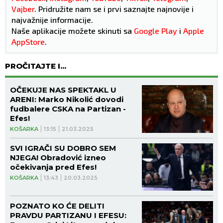
Vajber
. Pridružite nam se i prvi saznajte najnovije i
najvažnije informacije.
Naše aplikacije možete skinuti sa
Google Play
i
Apple
AppStore
.
PROČITAJTE I...
OČEKUJE NAS SPEKTAKL U
ARENI: Marko Nikolić dovodi
fudbalere CSKA na Partizan -
Efes!
KOŠARKA
13:15
21.03.2025
SVI IGRAČI SU DOBRO SEM
NJEGA! Obradović izneo
očekivanja pred Efes!
KOŠARKA
13:43
20.03.2025
POZNATO KO ĆE DELITI
PRAVDU PARTIZANU I EFESU: