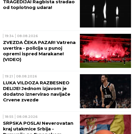
TRAGEDIJA! Ragbista stradao
od toplotnog udara!
19:34
08.08.2026
ZVEZDA ČEKA PAZAR! Vatrena
uvertira - policija u punoj
opremi ispred Marakane!
(VIDEO)
19:21
08.08.2026
LUKA VILDOZA RAZBESNEO
DELIJE! Jednom izjavom je
dodatno iznervirao navijače
Crvene zvezde
18:55
08.08.2026
SRPSKA POSLA! Neverovatan
kraj utakmice Srbija -