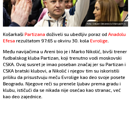
Foto: Srdjan Stevanovic/Starsport.rs
Košarkaši
Partizana
doživeli su ubedljiv poraz od
Anadolu
Efesa
rezultatom 97:65 u okviru 30. kola
Evrolige
.
Među navijačima u Areni bio je i Marko Nikolić, bivši trener
fudbalskog kluba Partizan, koji trenutno vodi moskovski
CSKA. Ovaj susret je imao poseban značaj jer su Partizan i
CSKA bratski klubovi, a Nikolić i njegov tim su iskoristili
priliku da prisustvuju meču Evrolige kao deo svoje posete
Beogradu. Njegove reči su prenele ljubav prema gradu i
klubu, ističući da se nikada nije osećao kao stranac, već
kao deo zajednice.