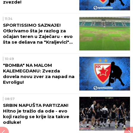
zvezde!
11:34
SPORTISSIMO SAZNAJE!
Otkrivamo šta je razlog za
očajan teren u Zaječaru - evo
šta se dešava na "Kraljevici"
(VIDEO)
10:49
"BOMBA" NA MALOM
KALEMEGDANU: Zvezda
dovela novu zver za napad na
Evroligu!
08:57
SRBIN NAPUŠTA PARTIZAN!
Hitno je tražio da ode - evo
koji razlog se krije iza takve
odluke!