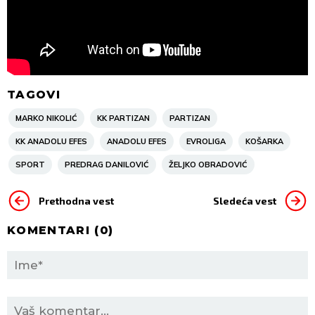
TAGOVI
MARKO NIKOLIĆ
KK PARTIZAN
PARTIZAN
KK ANADOLU EFES
ANADOLU EFES
EVROLIGA
KOŠARKA
SPORT
PREDRAG DANILOVIĆ
ŽELJKO OBRADOVIĆ
Prethodna vest
Sledeća vest
KOMENTARI (
0
)