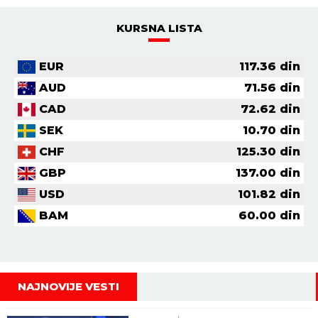
KURSNA LISTA
EUR
117.36
din
AUD
71.56
din
CAD
72.62
din
SEK
10.70
din
CHF
125.30
din
GBP
137.00
din
USD
101.82
din
BAM
60.00
din
NAJNOVIJE VESTI