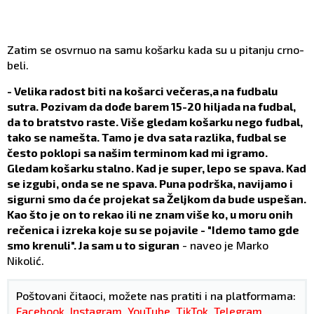
Zatim se osvrnuo na samu košarku kada su u pitanju crno-
beli.
- Velika radost biti na košarci večeras,a na fudbalu
sutra. Pozivam da dođe barem 15-20 hiljada na fudbal,
da to bratstvo raste. Više gledam košarku nego fudbal,
tako se namešta. Tamo je dva sata razlika, fudbal se
često poklopi sa našim terminom kad mi igramo.
Gledam košarku stalno. Kad je super, lepo se spava. Kad
se izgubi, onda se ne spava. Puna podrška, navijamo i
sigurni smo da će projekat sa Željkom da bude uspešan.
Kao što je on to rekao ili ne znam više ko, u moru onih
rečenica i izreka koje su se pojavile - "Idemo tamo gde
smo krenuli". Ja sam u to siguran
- naveo je Marko
Nikolić.
Poštovani čitaoci, možete nas pratiti i na platformama:
Facebook
,
Instagram
,
YouTube
,
TikTok
,
Telegram
,