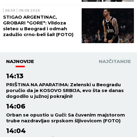
06:59
08.08.2026
STIGAO ARGENTINAC,
GROBARI "GORE": Vildoza
sleteo u Beograd i odmah
zadužio crno-beli šal! (FOTO)
NAJNOVIJE
NAJČITANIJE
14:13
PRIŠTINA NA APARATIMA: Zelenski u Beogradu
poručio da je KOSOVO SRBIJA, evo šta se danas
dogodilo u južnoj pokrajini!
14:06
Orban se opustio u Guči: Sa čuvenim majstorom
trube nazdravljao srpskom šljivovicom (FOTO)
14:04