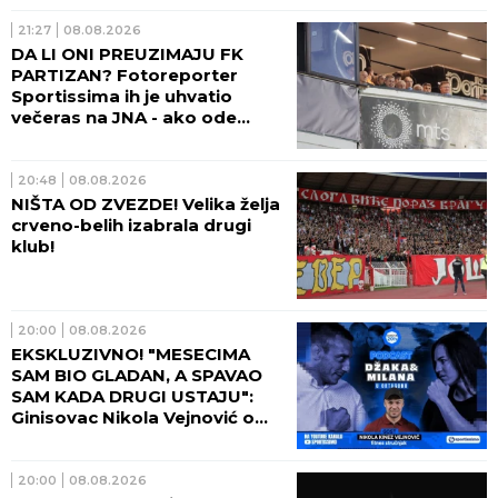
21:27
08.08.2026
DA LI ONI PREUZIMAJU FK
PARTIZAN? Fotoreporter
Sportissima ih je uhvatio
večeras na JNA - ako ode
sadašnja uprava crno-belih,
sprema se velika promena!
(FOTO)
20:48
08.08.2026
NIŠTA OD ZVEZDE! Velika želja
crveno-belih izabrala drugi
klub!
20:00
08.08.2026
EKSKLUZIVNO! "MESECIMA
SAM BIO GLADAN, A SPAVAO
SAM KADA DRUGI USTAJU":
Ginisovac Nikola Vejnović o
ceni ekstrema (VIDEO)
20:00
08.08.2026