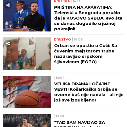
POLITIKA
14:13
PRIŠTINA NA APARATIMA:
Zelenski u Beogradu poručio
da je KOSOVO SRBIJA, evo šta
se danas dogodilo u južnoj
pokrajini!
DRUŠTVO
14:06
Orban se opustio u Guči: Sa
čuvenim majstorom trube
nazdravljao srpskom
šljivovicom (FOTO)
14:04
VELIKA DRAMA I OČAJNE
VESTI! Košarkaška Srbija se
ovome baš nije nadala - ali nije
još sve izgubljeno!
13:58
"TAD SAM NAVIJAO ZA