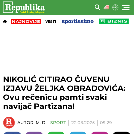
VESTI
NIKOLIĆ CITIRAO ČUVENU
IZJAVU ŽELJKA OBRADOVIĆA:
Ovu rečenicu pamti svaki
navijač Partizana!
AUTOR:
M. D.
SPORT
22.03.2025
09:29