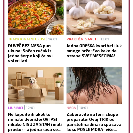
TRADICIONALNI UKUSI
14:01
PRAKTIČNI SAVETI
13:01
ĐUVEČ BEZ MESA pun
Jedna GREŠKA kvari beli luk
ukusa: Sočan ručak iz
mnogo brže: Evo kako da
jedne šerpe koji će svi
ostane SVEŽ MESECIMA!
voleti leti
LJUBIMCI
12:01
NEGA
10:01
Ne kupujte ih ukoliko
Zaboravite na fen i skupe
nemate dvorište: OVI PSI
preparate: Ovaj TRIK od
nikako NISU ZA STAN i mali
par stotina dinara spasava
prostor - a jedna rasa se
kosu POSLE MORA- više