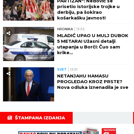
PARTIZAN": Nedović se
prisetio istorijske trojke u
derbiju, pa šokirao
košarkašku javnost!
HRONIKA
13:52
MLADIĆ UPAO U MULJ DUBOK
5 METARA! Užasni detalji
utapanja u Borči: Čuo sam
krike...
SVET
13:51
NETANJAHU HAMASU
PROGLEDAO KROZ PRSTE?
Nova odluka iznenadila je sve
ŠTAMPANA IZDANJA