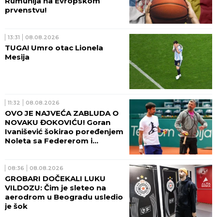
Rumunija na Evropskom
prvenstvu!
13:31
08.08.2026
TUGA! Umro otac Lionela
Mesija
11:32
08.08.2026
OVO JE NAJVEĆA ZABLUDA O
NOVAKU ĐOKOVIĆU! Goran
Ivanišević šokirao poređenjem
Noleta sa Federerom i
Nadalom
08:36
08.08.2026
GROBARI DOČEKALI LUKU
VILDOZU: Čim je sleteo na
aerodrom u Beogradu usledio
je šok