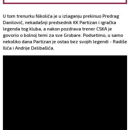
posebno izdvaja kao
neće biti KAO SLAMA
temperamentna!
U tom trenurku Nikolića je u izlaganju prekinuo Predrag
Danilović, nekadašnji predsednik KK Partizan i igračka
legenda tog kluba, a nakon pozdrava trener CSKA je
govorio o bolnoj temi za sve Grobare. Podsetimo, u samo
nekoliko dana Partizan je ostao bez svojih legendi - Radiše
Ilića i Andrije Delibašića.