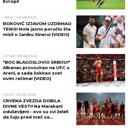
Evropi!
08:21
09.08.2026
ĐOKOVIĆ IZJAVOM UZDRMAO
TENIS! Nole jasno poručio šta
misli o Janiku Sineru! (VIDEO)
07:48
09.08.2026
"BOG BLAGOSLOVIO SRBIJU!"
Albanac provocirao na UFC u
Areni, a sada šokirao svet
ovim rečima! (VIDEO)
06:51
09.08.2026
CRVENA ZVEZDA DOBILA
DIVNE VESTI! Na Marakani
oduševljeni - ovo su svi želeli
da čuju pred meč sa
Hapoelom!