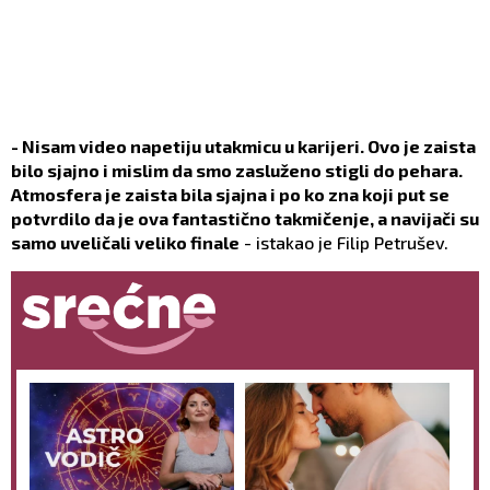
- Nisam video napetiju utakmicu u karijeri. Ovo je zaista
bilo sjajno i mislim da smo zasluženo stigli do pehara.
Atmosfera je zaista bila sjajna i po ko zna koji put se
potvrdilo da je ova fantastično takmičenje, a navijači su
samo uveličali veliko finale
- istakao je Filip Petrušev.