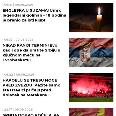
06:41
09.08.2026
ENGLESKA U SUZAMA! Umro
legendarni golman - 18 godina
je branio za isti klub!
06:33
09.08.2026
NIKAD RANIJI TERMIN! Evo
kad i gde da pratite Srbiju u
ključnom meču na
Evrobasketu!
06:22
09.08.2026
HAPOELU SE TRESU NOGE
PRED ZVEZDU! Pazite samo
šta Izraelci pričaju pred
dolazak na Marakanu!
22:17
08.08.2026
SRBIJA DOBRO POČELA, PA