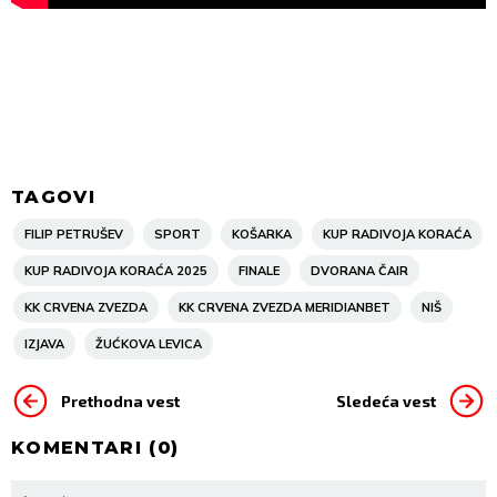
TAGOVI
FILIP PETRUŠEV
SPORT
KOŠARKA
KUP RADIVOJA KORAĆA
KUP RADIVOJA KORAĆA 2025
FINALE
DVORANA ČAIR
KK CRVENA ZVEZDA
KK CRVENA ZVEZDA MERIDIANBET
NIŠ
IZJAVA
ŽUĆKOVA LEVICA
Prethodna vest
Sledeća vest
KOMENTARI (
0
)