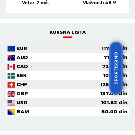
Vetar:
1
m/s
Vlažnost:
82
%
KURSNA LISTA
EUR
117.36
din
SPORTISSIMO
AUD
71.56
din
CAD
72.62
din
SEK
10.70
din
CHF
125.30
din
GBP
137.00
din
USD
101.82
din
BAM
60.00
din