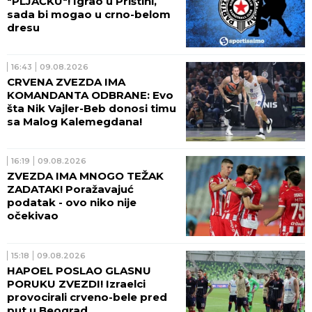
"PLJAČKU"! Igrao u Prištini,
sada bi mogao u crno-belom
dresu
16:43
09.08.2026
CRVENA ZVEZDA IMA
KOMANDANTA ODBRANE: Evo
šta Nik Vajler-Beb donosi timu
sa Malog Kalemegdana!
16:19
09.08.2026
ZVEZDA IMA MNOGO TEŽAK
ZADATAK! Poražavajuć
podatak - ovo niko nije
očekivao
15:18
09.08.2026
HAPOEL POSLAO GLASNU
PORUKU ZVEZDI! Izraelci
provocirali crveno-bele pred
put u Beograd