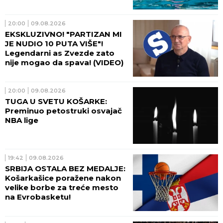
20:00
09.08.2026
EKSKLUZIVNO! "PARTIZAN MI
JE NUDIO 10 PUTA VIŠE"!
Legendarni as Zvezde zato
nije mogao da spava! (VIDEO)
20:00
09.08.2026
TUGA U SVETU KOŠARKE:
Preminuo petostruki osvajač
NBA lige
19:42
09.08.2026
SRBIJA OSTALA BEZ MEDALJE:
Košarkašice poražene nakon
velike borbe za treće mesto
na Evrobasketu!