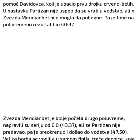
pomoć Davidovca, koji je ubacio prvu drojku crveno-belih.
U nastavku Partizan nije uspeo da se vrati u vođstvo, ali ni
Zvezda Meridianbet nije mogla da pobegne. Pa je time na
polivremenu rezultat bio 40:37.
Zvezda Meridianbet je bolje počela drugo poluvreme,
napravili su seriju od 6:0 (43:37), ali se Partizan nije
predavao, pa je preokrenuo i došao do vođstva (47:50).
Velika borba se vodlila u samom finišu treće deonice, koja