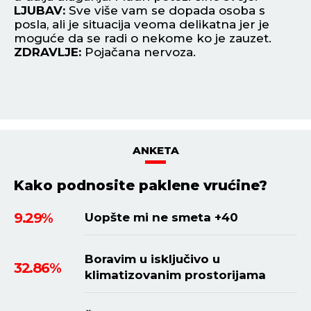
odnose.
za
LJUBAV:
Pred vama je poznanstvo s novom
L
osobom preko posla. Odnos će vam biti pun
po
strasti, ali ipak povedite računa.
pl
ZDRAVLJE:
Vrtoglavica.
Z
ANKETA
Kako podnosite paklene vrućine?
9.29%
Uopšte mi ne smeta +40
Boravim u isključivo u
32.86%
klimatizovanim prostorijama