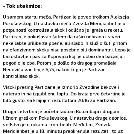
- Tok utakmice:
U samom startu meča, Partizan je poveo trojkom Alekseja
Pokuševskog. U nastavku meča Zvezda Meridianbet je u
potpunosti kontrolisala skok i odlično je igrala u reketu.
Partizan je pokušavao šutem da raširi odbranu i stvori
neke lakše prilike za poene, ali slabo ih služio šut, pritom
na ofanzivnom skoku nisu posebno bili dominantni. Lepo je
bio ostavljen pas za Koprivicu koji je dobio dva bacanja i
pogodio je oba. Potom je došlo do drugog promašaja
Nedovića van linije 6,75, nakon čega je Partizan
kontrolisao skok.
Visoki presing Partizana je izmorio Zvezdine bekove i
naterao ih na izgubljenu loptu. Do kraja prve četvrtine je
bilo gusto, sa krajnjim rezultatom 20:16 za Partizan.
Druga četvrtina je počela faulom Bolomboja i drugom
ličnom greškom Pokuševskog. U nastavku druge deonice,
vođstvo je u rukama crno-belih. Međutim, Zvezda
Meridianbet je u 18. minutu preokrenula rezultat i to uz