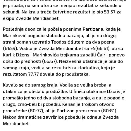
je pripala, na semaforu se menjao rezultat iz sekunde u
sekundi. Na kraju treće četvrtine rezultat je bio 58:57 za
ekipu Zvezde Meridianbet.
Poslednja deonica je počela poenima Partizana, kada je
Marinković pogodio slobodna bacanja, ali je na drugoj
strani odmah uzvratio Teodosić šutem za dva poena
(61:59). Vodila je Zvezda Meridiambet sa +5(66:61), ali su
Karlik Džons i Marinkovića trojkama zapalili Čair i ponovo
došli do prednosti (66:67). Neizvesna utakmica je bila do
samog kraja, vodila se rezultatska klackalica, koja je
rezultatom 77:77 dovela do produžetaka.
Kuvalo se do samog kraja. Vodila se velika broba, a
utakmica je otišla u produžtke. U finišu utakmice Džons je
promašio jedno od dva slobodna bacanja, a da je pogodio
drugo, crno-beli bi pobedili. Kenan je trojkom otvorio
produžetke (80:77), ali je Partizan preokrenuo (80:81).
Nakon dramatične završnice pobedu je odnela Zvezda
Meridianbet