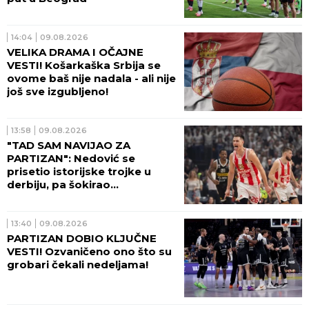
14:04
09.08.2026
VELIKA DRAMA I OČAJNE
VESTI! Košarkaška Srbija se
ovome baš nije nadala - ali nije
još sve izgubljeno!
13:58
09.08.2026
"TAD SAM NAVIJAO ZA
PARTIZAN": Nedović se
prisetio istorijske trojke u
derbiju, pa šokirao
košarkašku javnost!
13:40
09.08.2026
PARTIZAN DOBIO KLJUČNE
VESTI! Ozvaničeno ono što su
grobari čekali nedeljama!