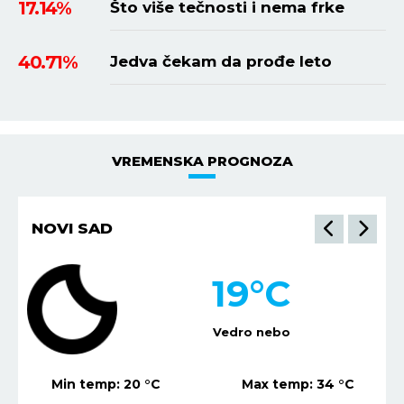
17.14%
Što više tečnosti i nema frke
40.71%
Jedva čekam da prođe leto
VREMENSKA PROGNOZA
NIŠ
20
°C
Vedro nebo
Min temp:
21
°C
Max temp:
36
°C