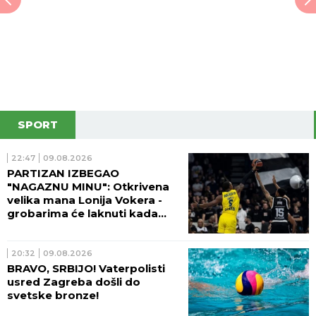
SPORT
22:47
09.08.2026
PARTIZAN IZBEGAO
"NAGAZNU MINU": Otkrivena
velika mana Lonija Vokera -
grobarima će laknuti kada
saznaju OVO!
20:32
09.08.2026
BRAVO, SRBIJO! Vaterpolisti
usred Zagreba došli do
svetske bronze!