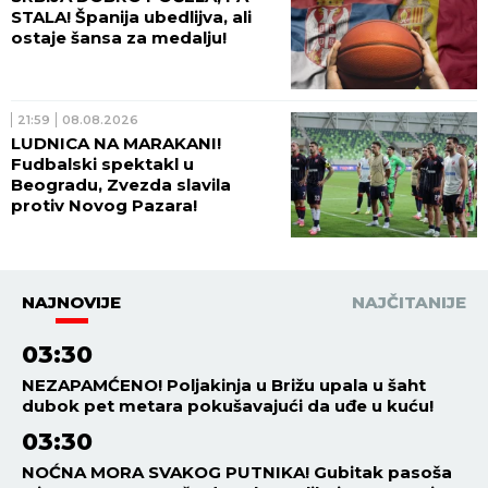
STALA! Španija ubedlijva, ali
ostaje šansa za medalju!
21:59
08.08.2026
LUDNICA NA MARAKANI!
Fudbalski spektakl u
Beogradu, Zvezda slavila
protiv Novog Pazara!
NAJNOVIJE
NAJČITANIJE
03:30
NEZAPAMĆENO! Poljakinja u Brižu upala u šaht
dubok pet metara pokušavajući da uđe u kuću!
03:30
NOĆNA MORA SVAKOG PUTNIKA! Gubitak pasoša