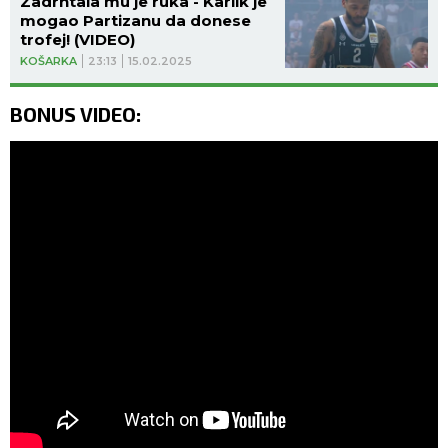
Zadrhtala mu je ruka - Karlik je
mogao Partizanu da donese
trofej! (VIDEO)
KOŠARKA
23:13
15.02.2025
BONUS VIDEO: