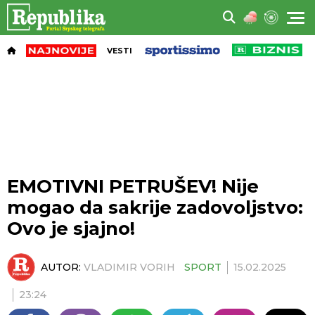
VESTI
EMOTIVNI PETRUŠEV! Nije
mogao da sakrije zadovoljstvo:
Ovo je sjajno!
AUTOR:
VLADIMIR VORIH
SPORT
15.02.2025
23:24