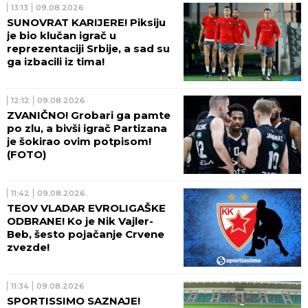
13:13
09.08.2026
SUNOVRAT KARIJERE! Piksiju
je bio klučan igrač u
reprezentaciji Srbije, a sad su
ga izbacili iz tima!
12:12
09.08.2026
ZVANIČNO! Grobari ga pamte
po zlu, a bivši igrač Partizana
je šokirao ovim potpisom!
(FOTO)
11:42
09.08.2026
TEOV VLADAR EVROLIGAŠKE
ODBRANE! Ko je Nik Vajler-
Beb, šesto pojačanje Crvene
zvezde!
11:34
09.08.2026
SPORTISSIMO SAZNAJE!