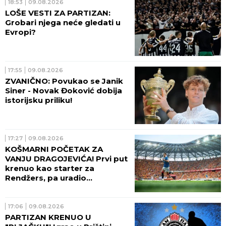
18:53
09.08.2026
LOŠE VESTI ZA PARTIZAN:
Grobari njega neće gledati u
Evropi?
17:55
09.08.2026
ZVANIČNO: Povukao se Janik
Siner - Novak Đoković dobija
istorijsku priliku!
17:27
09.08.2026
KOŠMARNI POČETAK ZA
VANJU DRAGOJEVIĆA! Prvi put
krenuo kao starter za
Rendžers, pa uradio
nezamislivo
17:06
09.08.2026
PARTIZAN KRENUO U