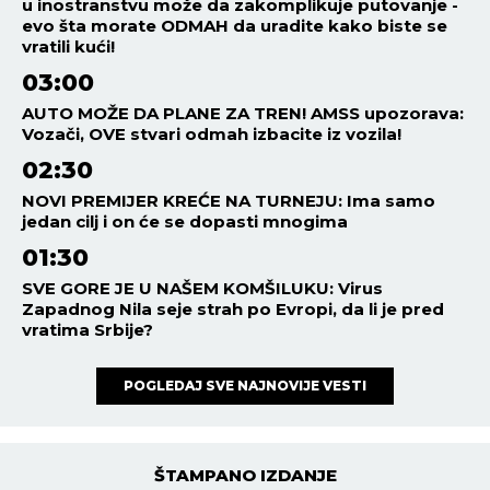
u inostranstvu može da zakomplikuje putovanje -
evo šta morate ODMAH da uradite kako biste se
vratili kući!
03:00
AUTO MOŽE DA PLANE ZA TREN! AMSS upozorava:
Vozači, OVE stvari odmah izbacite iz vozila!
02:30
NOVI PREMIJER KREĆE NA TURNEJU: Ima samo
jedan cilj i on će se dopasti mnogima
01:30
SVE GORE JE U NAŠEM KOMŠILUKU: Virus
Zapadnog Nila seje strah po Evropi, da li je pred
vratima Srbije?
POGLEDAJ SVE NAJNOVIJE VESTI
ŠTAMPANO IZDANJE