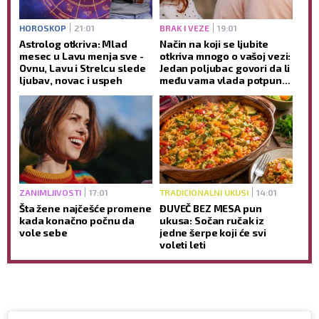
HOROSKOP
21:01
BRAK I VEZE
19:01
Astrolog otkriva: Mlad
Način na koji se ljubite
mesec u Lavu menja sve -
otkriva mnogo o vašoj vezi:
Ovnu, Lavu i Strelcu slede
Jedan poljubac govori da li
ljubav, novac i uspeh
među vama vlada potpuno
poverenje
ZANIMLJIVOSTI
17:01
TRADICIONALNI UKUSI
14:01
Šta žene najčešće promene
ĐUVEČ BEZ MESA pun
kada konačno počnu da
ukusa: Sočan ručak iz
vole sebe
jedne šerpe koji će svi
voleti leti