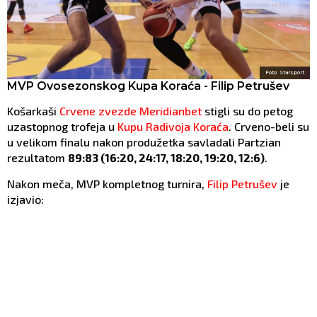
Foto: Starsport
MVP Ovosezonskog Kupa Koraća - Filip Petrušev
Košarkaši
Crvene zvezde Meridianbet
stigli su do petog
uzastopnog trofeja u
Kupu Radivoja Koraća
. Crveno-beli su
u velikom finalu nakon produžetka savladali Partzian
rezultatom
89:83 (16:20, 24:17, 18:20, 19:20, 12:6)
.
Nakon meča, MVP kompletnog turnira,
Filip Petrušev
je
izjavio: