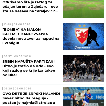
Otkrivamo šta je razlog za
očajan teren u Zaječaru - evo
šta se dešava na "Kraljevici"
(VIDEO)
10:49
09.08.2026
"BOMBA" NA MALOM
KALEMEGDANU: Zvezda
dovela novu zver za napad na
Evroligu!
08:57
09.08.2026
SRBIN NAPUŠTA PARTIZAN!
Hitno je tražio da ode - evo
koji razlog se krije iza takve
odluke!
08:29
09.08.2026
OVO DETE JE SRPSKI HALAND!
Savez hitno da reaguje -
postao je najmlađi strelac u