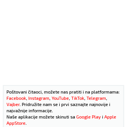
Poštovani čitaoci, možete nas pratiti i na platformama:
Facebook
,
Instagram
,
YouTube
,
TikTok
,
Telegram
,
Vajber
. Pridružite nam se i prvi saznajte najnovije i
najvažnije informacije.
Naše aplikacije možete skinuti sa
Google Play
i
Apple
AppStore
.