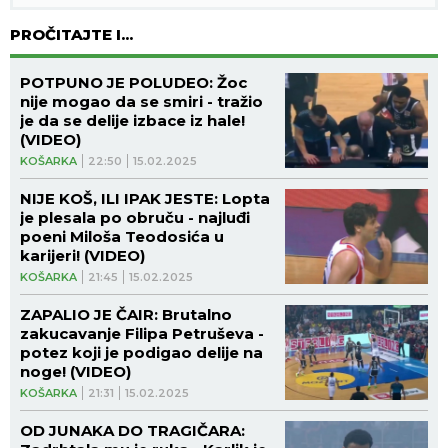
PROČITAJTE I...
POTPUNO JE POLUDEO: Žoc
nije mogao da se smiri - tražio
je da se delije izbace iz hale!
(VIDEO)
KOŠARKA
22:50
15.02.2025
NIJE KOŠ, ILI IPAK JESTE: Lopta
je plesala po obruču - najluđi
poeni Miloša Teodosića u
karijeri! (VIDEO)
KOŠARKA
21:45
15.02.2025
ZAPALIO JE ČAIR: Brutalno
zakucavanje Filipa Petruševa -
potez koji je podigao delije na
noge! (VIDEO)
KOŠARKA
21:31
15.02.2025
OD JUNAKA DO TRAGIČARA: